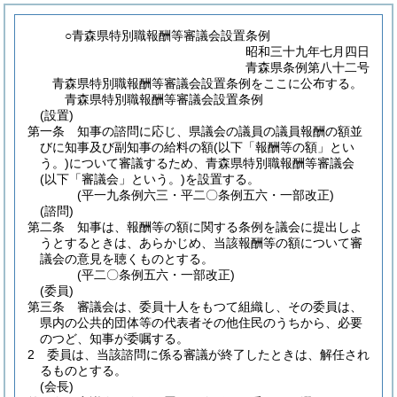
○青森県特別職報酬等審議会設置条例
昭和三十九年七月四日
青森県条例第八十二号
青森県特別職報酬等審議会設置条例をここに公布する。
青森県特別職報酬等審議会設置条例
(設置)
第一条
知事の諮問に応じ、県議会の議員の議員報酬の額並
びに知事及び副知事の給料の額
(以下「報酬等の額」とい
う。)
について審議するため、青森県特別職報酬等審議会
(以下「審議会」という。)
を設置する。
(平一九条例六三・平二〇条例五六・一部改正)
(諮問)
第二条
知事は、報酬等の額に関する条例を議会に提出しよ
うとするときは、あらかじめ、当該報酬等の額について審
議会の意見を聴くものとする。
(平二〇条例五六・一部改正)
(委員)
第三条
審議会は、委員十人をもつて組織し、その委員は、
県内の公共的団体等の代表者その他住民のうちから、必要
のつど、知事が委嘱する。
2
委員は、当該諮問に係る審議が終了したときは、解任され
るものとする。
(会長)