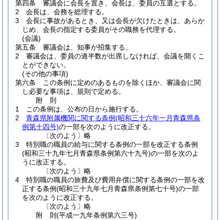
第四条
審議会に会長を置き、会長は、委員の互選とする。
2
会長は、会務を総理する。
3
会長に事故があるとき、又は会長が欠けたときは、あらか
じめ、会長の指定する委員がその職務を代理する。
(会議)
第五条
審議会は、知事が招集する。
2
審議会は、委員の過半数が出席しなければ、会議を開くこ
とができない。
(その他の事項)
第六条
この条例に定めのあるものを除くほか、審議会に関
し必要な事項は、規則で定める。
附
則
1
この条例は、公布の日から施行する。
2
青森県附属機関に関する条例
(昭和三十六年一月青森県条
例第十四号)
の一部を次のように改正する。
〔次のよう〕略
3
特別職の職員の給与に関する条例の一部を改正する条例
(昭和三十九年七月青森県条例第六十九号)
の一部を次のよ
うに改正する。
〔次のよう〕略
4
特別職の職員の旅費及び費用弁償に関する条例の一部を改
正する条例
(昭和三十九年七月青森県条例第七十号)
の一部
を次のように改正する。
〔次のよう〕略
附
則
(平成一九年
条例第六三号)