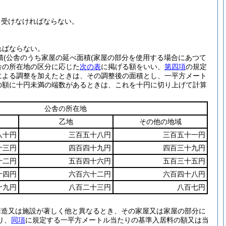
を受けなければならない。
ればならない。
積
(公舎のうち家屋の延べ面積
(家屋の部分を使用する場合にあつて
舎の所在地の区分に応じた
次の表
に掲げる額をいい、
第四項
の規定
による調整を加えたときは、その調整後の面積とし、一平方メート
の額に十円未満の端数があるときは、これを十円に切り上げて計算
公舎の所在地
乙地
その他の地域
八十円
三百五十八円
三百五十一円
十三円
四百四十九円
四百三十九円
十二円
五百四十六円
五百三十五円
十四円
六百六十二円
六百四十八円
十九円
八百二十三円
八百七円
構造又は施設が著しく他と異なるとき、その家屋又は家屋の部分に
り、
同項
に規定する一平方メートル当たりの基準入居料の額又は当