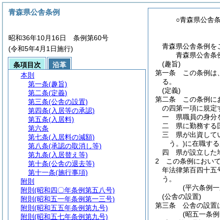
青森県公舎条例
○青森県公舎
昭和36年10月16日 条例第60号
青森県公舎条例を
(令和5年4月1日施行)
青森県公舎条
(趣旨)
条項目次
沿革
第一条
この条例は
本則
る。
第一条
(趣旨)
(定義)
第二条
(定義)
第二条
この条例に
第三条
(公舎の設置)
の四第一項に規定
第四条
(入居等の承認)
一
県職員の身分
第五条
(入居料)
二
県に勤務する
第六条
三
県が出資して
第七条
(入居料の減額)
う。)
に在職する
第八条
(承認の取消し等)
四
県が設立した
第九条
(入居替え等)
2
この条例におい
第十条
(公舎の退去等)
年法律第百四十五号
第十一条
(施行事項)
う。
附則
(平六条例
附則
(昭和四〇年条例第五八号)
(公舎の設置)
附則
(昭和五一年条例第一三号)
第三条
公舎の設置
附則
(昭和五五年条例第九号)
(昭五一条
附則
(昭和五七年条例第九号)