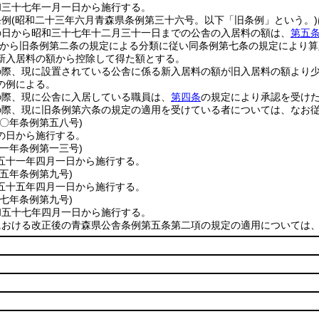
和三十七年一月一日から施行する。
条例
(昭和二十三年六月青森県条例第三十六号。以下「旧条例」という。)
の日から昭和三十七年十二月三十一日までの公舎の入居料の額は、
第五
から旧条例第二条の規定による分類に従い同条例第七条の規定により算
新入居料の額から控除して得た額とする。
の際、現に設置されている公舎に係る新入居料の額が旧入居料の額より
の例による。
の際、現に公舎に入居している職員は、
第四条
の規定により承認を受け
の際、現に旧条例第六条の規定の適用を受けている者については、なお
四〇年
条例第五八号)
の日から施行する。
五一年
条例第一三号)
五十一年四月一日から施行する。
五五年
条例第九号)
五十五年四月一日から施行する。
五七年
条例第九号)
和五十七年四月一日から施行する。
における改正後の青森県公舎条例第五条第二項の規定の適用については