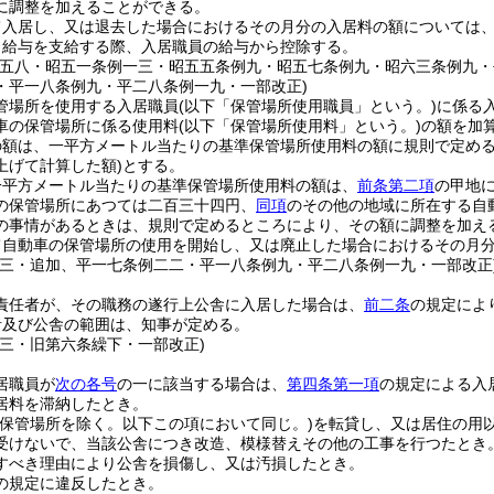
に調整を加えることができる。
て入居し、又は退去した場合におけるその月分の入居料の額については
、給与を支給する際、入居職員の給与から控除する。
例五八・昭五一条例一三・昭五五条例九・昭五七条例九・昭六三条例九
・平一八条例九・平二八条例一九・一部改正)
管場所を使用する入居職員
(以下「保管場所使用職員」という。)
に係る
車の保管場所に係る使用料
(以下「保管場所使用料」という。)
の額を加
の額は、一平方メートル当たりの基準保管場所使用料の額に規則で定め
上げて計算した額)
とする。
一平方メートル当たりの基準保管場所使用料の額は、
前条第二項
の甲地
の保管場所にあつては二百三十四円、
同項
のその他の地域に所在する自
の事情があるときは、規則で定めるところにより、その額に調整を加え
て自動車の保管場所の使用を開始し、又は廃止した場合におけるその月
一三・追加、平一七条例二二・平一八条例九・平二八条例一九・一部改正
責任者が、その職務の遂行上公舎に入居した場合は、
前二条
の規定によ
者及び公舎の範囲は、知事が定める。
一三・旧第六条繰下・一部改正)
居職員が
次の各号
の一に該当する場合は、
第四条第一項
の規定による入
居料を滞納したとき。
の保管場所を除く。以下この項において同じ。)
を転貸し、又は居住の用
受けないで、当該公舎につき改造、模様替えその他の工事を行つたとき
すべき理由により公舎を損傷し、又は汚損したとき。
の規定に違反したとき。