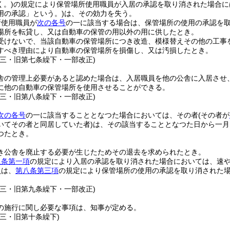
く。)
の規定により保管場所使用職員が入居の承認を取り消された場合に
用の承認」という。)
は、その効力を失う。
所使用職員が
次の各号
の一に該当する場合は、保管場所の使用の承認を
場所を転貸し、又は自動車の保管の用以外の用に供したとき。
受けないで、当該自動車の保管場所につき改造、模様替えその他の工事
すべき理由により自動車の保管場所を損傷し、又は汚損したとき。
一三・旧第七条繰下・一部改正)
舎の管理上必要があると認めた場合は、入居職員を他の公舎に入居させ
に他の自動車の保管場所を使用させることができる。
一三・旧第八条繰下・一部改正)
次の各号
の一に該当することとなつた場合においては、その者
(その者が
いてその者と同居していた者)
は、その該当することとなつた日から一月
つたとき。
。
き公舎を廃止する必要が生じたためその退去を求められたとき。
八条第一項
の規定により入居の承認を取り消された場合においては、速
員は、
第八条第三項
の規定により保管場所の使用の承認を取り消された
一三・旧第九条繰下・一部改正)
の施行に関し必要な事項は、知事が定める。
一三・旧第十条繰下)