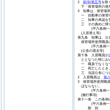
2
前項
(
第五号
を除
下「保管場所の使
3
知事は、保管場
一
自動車の保管
二
知事の承認を
三
その責めに帰
(平六条例
(入居替え等)
第九条
知事は、公
保管場所使用職員
(平六条例
(公舎の退去等)
第十条
入居職員が
ととなつた時にお
一
職員でなくな
二
死亡したとき
三
当該公舎につ
2
入居職員は、
第
3
保管場所使用職
ばならない。
(平六条例
(施行事項)
第十一条
この条例
(平六条例
附
則