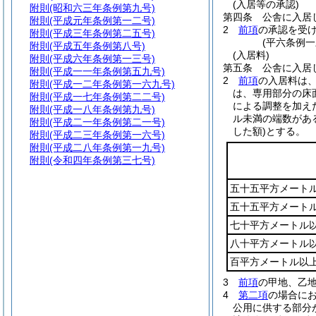
(入居等の承認)
附則
(昭和六三年条例第九号)
第四条
公舎に入居
附則
(平成元年条例第一二号)
2
前項
の承認を受
附則
(平成三年条例第二五号)
(平六条例一
附則
(平成五年条例第八号)
(入居料)
附則
(平成六年条例第一三号)
第五条
公舎に入居
附則
(平成一一年条例第五九号)
2
前項
の入居料は
附則
(平成一二年条例第一六九号)
は、専用部分の床
附則
(平成一七年条例第二二号)
による調整を加え
附則
(平成一八年条例第九号)
ル未満の端数があ
附則
(平成二一年条例第二一号)
した額)
とする。
附則
(平成二三年条例第一六号)
附則
(平成二八年条例第一九号)
附則
(令和四年条例第三七号)
五十五平方メート
五十五平方メート
七十平方メートル
八十平方メートル
百平方メートル以
3
前項
の甲地、乙
4
第二項
の場合に
公用に供する部分