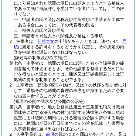
により通知された聴聞の期日に出頭させようとする補佐人
であって既に当該許可を受けている者については、この限
りでない。
一
申請者の氏名又は名称及び住所並びに申請者が団体で
ある場合にあっては、その代表者の氏名
二
補佐人の氏名及び住所
三
申請者と補佐人との関係及び補佐する事項
2
主宰者は、
前項本文
の申請があったときは、速やかに、
同
項
に規定する許可をするかどうかを決定し、その決定の内
容を申請者に通知しなければならない。
(陳述等の制限及び秩序維持)
第七条
主宰者は、聴聞の期日に出頭した者が当該事案の範
囲を超えて陳述するとき、その他議事を整理するためにや
むを得ないと認めるときは、陳述又は証拠書類若しくは証
拠物の提出を制限することができる。
2
主宰者は、聴聞の審理を妨げ、又はその秩序を乱す者に対
して、退場その他聴聞の審理の秩序を維持するために必要
な措置を命ずることができる。
(審理の公開の請求及び公開の公示等)
第八条
当事者は、地方公務員法第五十三条第七項又は職員
団体等に対する法人格の付与に関する法律第八条第二項の
規定により聴聞の期日における審理の公開を請求する場合
には、聴聞の期日の五日前までにその旨を記載した書面を
人事委員会に届け出なければならない。
2
人事委員会は、
前項
の規定による届出があったとき、又は