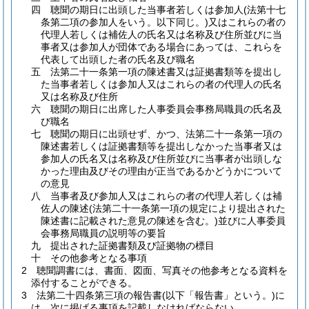
四
聴聞の期日に出頭した当事者若しくは参加人
(法第十七
条第二項の参加人をいう。以下同じ。)
又はこれらの者の
代理人若しくは補佐人の氏名又は名称及び住所並びに当
事者又は参加人が団体である場合にあっては、これらを
代表して出頭した者の氏名及び職名
五
法第二十一条第一項の陳述書又は証拠書類等を提出し
た当事者若しくは参加人又はこれらの者の代理人の氏名
又は名称及び住所
六
聴聞の期日に出席した人事委員会事務局職員の氏名及
び職名
七
聴聞の期日に出頭せず、かつ、法第二十一条第一項の
陳述書若しくは証拠書類等を提出しなかった当事者又は
参加人の氏名又は名称及び住所並びに当事者が出頭しな
かった理由及びその理由が正当であるかどうかについて
の意見
八
当事者及び参加人又はこれらの者の代理人若しくは補
佐人の陳述
(法第二十一条第一項の規定により提出された
陳述書に記載された意見の陳述を含む。)
並びに人事委員
会事務局職員の説明等の要旨
九
提出された証拠書類及び証拠物の標目
十
その他参考となる事項
2
聴聞調書には、書面、図面、写真その他参考となる資料を
添付することができる。
3
法第二十四条第三項の報告書
(以下「報告書」という。)
に
は、次に掲げる事項を記載しなければならない。