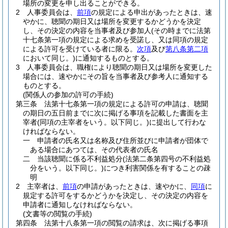
場所の変更を申し出ることができる。
2
人事委員会は、
前項
の規定による申出があったときは、速
やかに、聴聞の期日又は場所を変更するかどうかを決定
し、その決定の内容を当事者及び参加人
(その時までに法第
十七条第一項の規定による求めを受諾し、又は同項の規定
による許可を受けている者に限る。
次項
及び
第八条第二項
において同じ。)
に通知するものとする。
3
人事委員会は、職権により聴聞の期日又は場所を変更した
場合には、速やかにその旨を当事者及び参考人に通知する
ものとする。
(関係人の参加の許可の手続)
第三条
法第十七条第一項の規定による許可の申請は、聴聞
の期日の五日前までに次に掲げる事項を記載した書面を主
宰者
(同項の主宰者をいう。以下同じ。)
に提出して行わな
ければならない。
一
申請者の氏名又は名称及び住所並びに申請者が団体で
ある場合にあつては、その代表者の氏名
二
当該聴聞に係る不利益処分
(法第二条第四号の不利益処
分をいう。以下同じ。)
につき利害関係を有することの疎
明
2
主宰者は、
前項
の申請があったときは、速やかに、
同項
に
規定する許可をするかどうかを決定し、その決定の内容を
申請者に通知しなければならない。
(文書等の閲覧の手続)
第四条
法第十八条第一項の閲覧の請求は、次に掲げる事項