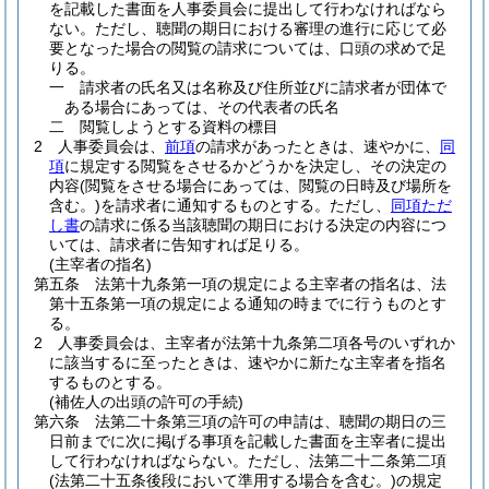
を記載した書面を人事委員会に提出して行わなければなら
ない。
ただし、聴聞の期日における審理の進行に応じて必
要となった場合の閲覧の請求については、口頭の求めで足
りる。
一
請求者の氏名又は名称及び住所並びに請求者が団体で
ある場合にあっては、その代表者の氏名
二
閲覧しようとする資料の標目
2
人事委員会は、
前項
の請求があったときは、速やかに、
同
項
に規定する閲覧をさせるかどうかを決定し、その決定の
内容
(閲覧をさせる場合にあっては、閲覧の日時及び場所を
含む。)
を請求者に通知するものとする。
ただし、
同項ただ
し書
の請求に係る当該聴聞の期日における決定の内容につ
いては、請求者に告知すれば足りる。
(主宰者の指名)
第五条
法第十九条第一項の規定による主宰者の指名は、法
第十五条第一項の規定による通知の時までに行うものとす
る。
2
人事委員会は、主宰者が法第十九条第二項各号のいずれか
に該当するに至ったときは、速やかに新たな主宰者を指名
するものとする。
(補佐人の出頭の許可の手続)
第六条
法第二十条第三項の許可の申請は、聴聞の期日の三
日前までに次に掲げる事項を記載した書面を主宰者に提出
して行わなければならない。
ただし、法第二十二条第二項
(法第二十五条後段において準用する場合を含む。)
の規定