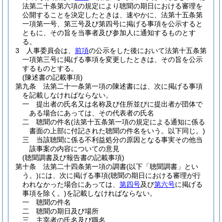
法第二十条第六項の規定により聴聞の期日における審理を
公開することを決定したときは、速やかに、法第十五条第
一項第一号、第三号及び第四号に掲げる事項を公示すると
ともに、その旨を当事者及び参加人に通知するものとす
る。
3
人事委員会は、
前項
の公示をした後において法第十五条第
一項第三号に掲げる事項を変更したときは、その旨を公示
するものとする。
(陳述書の記載事項)
第九条
法第二十一条第一項の陳述書には、次に掲げる事項
を記載しなければならない。
一
提出者の氏名又は名称及び住所並びに提出者が団体で
ある場合にあっては、その代表者の氏名
二
聴聞の件名
(法第十五条第一項の規定による通知に係る
書面の上部に付記された聴聞の件名をいう。以下同じ。)
三
当該聴聞に係る不利益処分の原因となる事実その他当
該事案の内容についての意見
(聴聞調書及び報告書の記載事項)
第十条
法第二十四条第一項の調書
(以下「聴聞調書」とい
う。)
には、次に掲げる事項
(聴聞の期日における審理が行
われなかった場合にあっては、
第四号
及び
第六号
に掲げる
事項を除く。)
を記載しなければならない。
一
聴聞の件名
二
聴聞の期日及び場所
三
主宰者の氏名及び職名