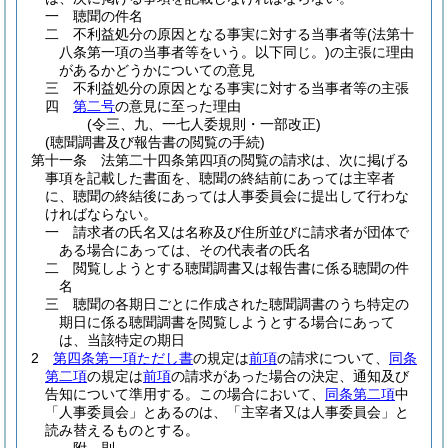
一
聴聞の件名
二
不利益処分の原因となる事実に対する当事者等
(法第十
八条第一項の当事者等をいう。以下同じ。)
の主張に理由
があるかどうかについての意見
三
不利益処分の原因となる事実に対する当事者等の主張
四
第二号
の意見に至った理由
(令三、九、一七人委規則・一部改正)
(聴聞調書及び報告書の閲覧の手続)
第十一条
法第二十四条第四項の閲覧の請求は、次に掲げる
事項を記載した書面を、聴聞の終結前にあっては主宰者
に、聴聞の終結後にあっては人事委員会に提出して行わな
ければならない。
一
請求者の氏名又は名称及び住所並びに請求者が団体で
ある場合にあっては、その代表者の氏名
二
閲覧しようとする聴聞調書又は報告書に係る聴聞の件
名
三
聴聞の各期日ごとに作成された聴聞調書のうち特定の
期日に係る聴聞調書を閲覧しようとする場合にあって
は、当該特定の期日
2
第四条第一項ただし書
の規定は
前項
の請求について、
同条
第二項
の規定は
前項
の請求があった場合の決定、通知及び
告知について準用する。
この場合において、
同条第二項
中
「人事委員会」とあるのは、「主宰者又は人事委員会」と
読み替えるものとする。