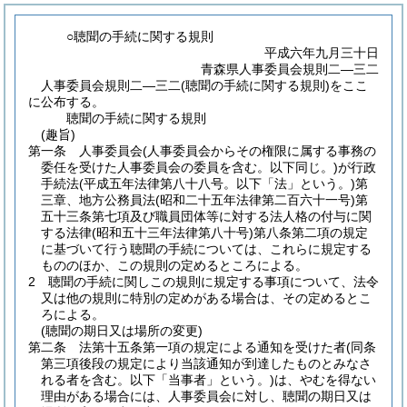
○聴聞の手続に関する規則
平成六年九月三十日
青森県人事委員会規則二―三二
人事委員会規則二―三二(聴聞の手続に関する規則)をここ
に公布する。
聴聞の手続に関する規則
(趣旨)
第一条
人事委員会
(人事委員会からその権限に属する事務の
委任を受けた人事委員会の委員を含む。以下同じ。)
が行政
手続法
(平成五年法律第八十八号。以下「法」という。)
第
三章、地方公務員法
(昭和二十五年法律第二百六十一号)
第
五十三条第七項及び職員団体等に対する法人格の付与に関
する法律
(昭和五十三年法律第八十号)
第八条第二項の規定
に基づいて行う聴聞の手続については、これらに規定する
もののほか、この規則の定めるところによる。
2
聴聞の手続に関しこの規則に規定する事項について、法令
又は他の規則に特別の定めがある場合は、その定めるとこ
ろによる。
(聴聞の期日又は場所の変更)
第二条
法第十五条第一項の規定による通知を受けた者
(同条
第三項後段の規定により当該通知が到達したものとみなさ
れる者を含む。以下「当事者」という。)
は、やむを得ない
理由がある場合には、人事委員会に対し、聴聞の期日又は