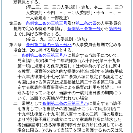
勤職員とする。
(平二三、三、三〇人委規則・追加、令二、三、三〇
人委規則・令四、三、三〇人委規則・令五、三、三
一人委規則・一部改正)
第三条
条例第二条の三第三号
及び
第二条の四
の人事委員会
規則で定める特別の事情は、
条例第三条第一号
から
第四号
までに掲げる事情とする。
(令四、九、三〇人委規則・追加)
第四条
条例第二条の三第三号ハ
の人事委員会規則で定める
場合は、次に掲げる場合とする。
一
条例第二条の三第三号ハ
に規定する当該子について、
児童福祉法
(昭和二十二年法律第百六十四号)
第三十九条
第一項に規定する保育所若しくは就学前の子どもに関す
る教育、保育等の総合的な提供の推進に関する法律
(平成
十八年法律第七十七号)
第二条第六項に規定する認定こど
も園における保育又は児童福祉法第二十四条第二項に規
定する家庭的保育事業等による保育の利用を希望し、申
込みを行っているが、当該子の一歳到達日後の期間につ
いて、当面その実施が行われない場合
二
常態として
条例第二条の三第三号ハ
に規定する当該子
を養育している当該子の親
(当該子について民法
(明治二
十九年法律第八十九号)
第八百十七条の二第一項の規定に
より特別養子縁組の成立について家庭裁判所に請求した
者
(当該請求に係る家事審判事件が裁判所に係属している
場合に限る。)
であって当該子を現に監護するもの又は児