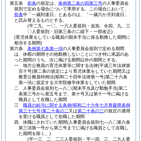
第五条
前条
の規定は、
条例第二条の四第三号
の人事委員会
規則で定める場合について準用する。
この場合において、
前条
中「一歳到達日」とあるのは、「一歳六か月到達日」
と読み替えるものとする。
(平二九、一〇、一六人委規則・追加、令四、九、三
〇人委規則・旧第三条の二繰下・一部改正)
(育児休業をしている職員の期末手当に係る勤務した期間に
相当する期間)
第六条
条例第七条第一項
の人事委員会規則で定める期間
は、休暇の期間その他勤務しないことにつき特に承認のあ
った期間のうち、次に掲げる期間以外の期間とする。
一
地方公務員の育児休業等に関する法律
(平成三年法律第
百十号)
第二条の規定により育児休業をしていた期間又は
教育公務員特例法
(昭和二十四年法律第一号)
第二十六条
第一項に規定する大学院修学休業をしていた期間
二
人事委員会規則七―八〇
(期末手当及び勤勉手当)
第二
条第三号から第五号まで、第十号又は第十一号に掲げる
職員として在職した期間
三
職員の給与に関する条例
(昭和二十六年七月青森県条例
第三十七号)
第二十条の二
又は
第二十条の三
の規定の適用
を受ける職員として在職した期間
四
休職にされていた期間
(人事委員会規則七―八〇第六条
第三項第一号から第三号までに掲げる職員として在職し
た期間を除く。)
(平一三、二、二三人委規則・平一四、三、二九人委