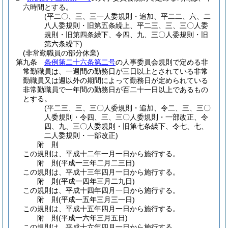
六時間とする。
(平二〇、三、三一人委規則・追加、平二二、六、二
八人委規則・旧第五条繰上、平二三、三、三〇人委
規則・旧第四条繰下、令四、九、三〇人委規則・旧
第六条繰下)
(非常勤職員の部分休業)
第九条
条例第二十六条第二号
の人事委員会規則で定める非
常勤職員は、一週間の勤務日が三日以上とされている非常
勤職員又は週以外の期間によって勤務日が定められている
非常勤職員で一年間の勤務日が百二十一日以上であるもの
とする。
(平二三、三、三〇人委規則・追加、令二、三、三〇
人委規則・令四、三、三〇人委規則・一部改正、令
四、九、三〇人委規則・旧第七条繰下、令七、七、
二人委規則・一部改正)
附
則
この規則は、平成十二年一月一日から施行する。
附
則
(平成一三年二月二三日
)
この規則は、平成十三年四月一日から施行する。
附
則
(平成一四年三月二九日
)
この規則は、平成十四年四月一日から施行する。
附
則
(平成一五年三月三一日
)
この規則は、平成十五年四月一日から施行する。
附
則
(平成一六年三月五日
)
この規則は、平成十六年四月一日から施行する。