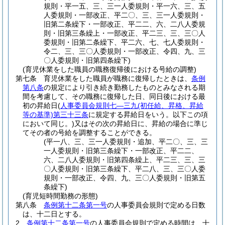
規則・平一五、三、三一人委規則・平一六、三、五
人委規則・一部改正、平二〇、三、三一人委規則・
旧第二条繰下・一部改正、平二二、六、二八人委規
則・旧第三条繰上・一部改正、平二三、三、三〇人
委規則・旧第二条繰下、平二六、七、七人委規則・
令二、三、三〇人委規則・一部改正、令四、九、三
〇人委規則・旧第四条繰下)
(育児休業をした職員の職務復帰後における号給の調整)
第七条
育児休業をした職員が職務に復帰したときは、
条例
第八条
の規定により引き続き勤務したものとみなされる期
間を考慮して、その職務に復帰した日、同日後における最
初の昇給日
(
人事委員会規則七―三九
(初任給、昇格、昇給
等の基準)
第三十三条
に規定する昇給日をいう。以下この項
において同じ。)
又はその次の昇給日に、昇給の場合に準じ
てその者の号給を調整することができる。
(平一八、三、三一人委規則・追加、平二〇、三、三
一人委規則・旧第三条繰下・一部改正、平二二、
六、二八人委規則・旧第四条繰上、平二三、三、三
〇人委規則・旧第三条繰下、平二八、三、三〇人委
規則・一部改正、令四、九、三〇人委規則・旧第五
条繰下)
(育児短時間勤務の形態)
第八条
条例第十二条第一号
の人事委員会規則で定める日数
は、十二日とする。
2
条例第十二条第一号
の人事委員会規則で定める時間は、十