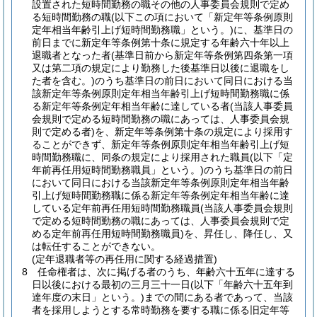
設置された短時間勤務の職その他の人事委員会規則で定め
る短時間勤務の職
(以下この項において「新定年等条例原則
定年相当年齢引上げ短時間勤務職」という。)
に、基準日の
前日までに新定年等条例第十条に規定する年齢六十年以上
退職者となった者
(基準日前から新定年等条例第四条第一項
又は第二項の規定により勤務した後基準日以後に退職をし
た者を含む。)
のうち基準日の前日において同日における当
該新定年等条例原則定年相当年齢引上げ短時間勤務職に係
る新定年等条例定年相当年齢に達している者
(当該人事委員
会規則で定める短時間勤務の職にあっては、人事委員会規
則で定める者)
を、新定年等条例第十条の規定により採用す
ることができず、新定年等条例原則定年相当年齢引上げ短
時間勤務職に、同条の規定により採用された職員
(以下「定
年前再任用短時間勤務職員」という。)
のうち基準日の前日
において同日における当該新定年等条例原則定年相当年齢
引上げ短時間勤務職に係る新定年等条例定年相当年齢に達
している定年前再任用短時間勤務職員
(当該人事委員会規則
で定める短時間勤務の職にあっては、人事委員会規則で定
める定年前再任用短時間勤務職員)
を、昇任し、降任し、又
は転任することができない。
(定年退職者等の再任用に関する経過措置)
8
任命権者は、次に掲げる者のうち、年齢六十五年に達する
日以後における最初の三月三十一日
(以下「年齢六十五年到
達年度の末日」という。)
までの間にある者であって、当該
者を採用しようとする常時勤務を要する職に係る旧定年等