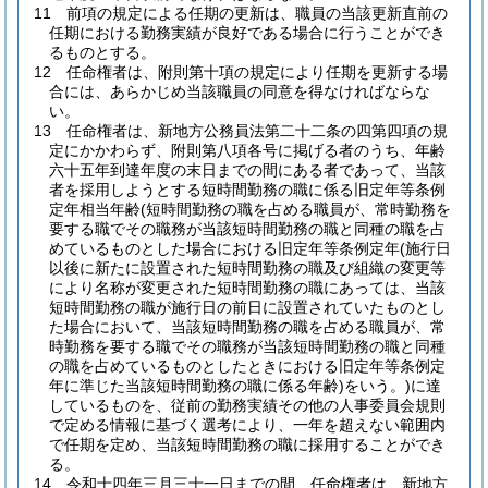
11
前項の規定による任期の更新は、職員の当該更新直前の
任期における勤務実績が良好である場合に行うことができ
るものとする。
12
任命権者は、附則第十項の規定により任期を更新する場
合には、あらかじめ当該職員の同意を得なければならな
い。
13
任命権者は、新地方公務員法第二十二条の四第四項の規
定にかかわらず、附則第八項各号に掲げる者のうち、年齢
六十五年到達年度の末日までの間にある者であって、当該
者を採用しようとする短時間勤務の職に係る旧定年等条例
定年相当年齢
(短時間勤務の職を占める職員が、常時勤務を
要する職でその職務が当該短時間勤務の職と同種の職を占
めているものとした場合における旧定年等条例定年
(施行日
以後に新たに設置された短時間勤務の職及び組織の変更等
により名称が変更された短時間勤務の職にあっては、当該
短時間勤務の職が施行日の前日に設置されていたものとし
た場合において、当該短時間勤務の職を占める職員が、常
時勤務を要する職でその職務が当該短時間勤務の職と同種
の職を占めているものとしたときにおける旧定年等条例定
年に準じた当該短時間勤務の職に係る年齢)
をいう。)
に達
しているものを、従前の勤務実績その他の人事委員会規則
で定める情報に基づく選考により、一年を超えない範囲内
で任期を定め、当該短時間勤務の職に採用することができ
る。
14
令和十四年三月三十一日までの間、任命権者は、新地方