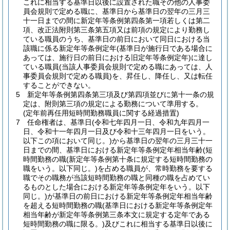
これに相当する基準日以後に設置された職その他の人事委
員会規則で定める職に、基準日から基準日の翌年の三月三
十一日までの間に新定年等条例第四条第一項若しくは第二
項、改正法附則第三条第五項又は前項の規定により勤務し
ている職員のうち、基準日の前日において同日における当
該職に係る新定年等条例定年
(基準日が施行日である場合に
あっては、施行日の前日における旧定年等条例定年)
に達し
ている職員
(当該人事委員会規則で定める職にあっては、人
事委員会規則で定める職員)
を、昇任し、降任し、又は転任
することができない。
5
新定年等条例第四条第三項及び第四項並びに第十一条の規
定は、附則第三項の規定による勤務について準用する。
(定年前再任用短時間勤務職員に関する経過措置)
7
任命権者は、基準日
(令和七年四月一日、令和九年四月一
日、令和十一年四月一日及び令和十三年四月一日をいう。
以下この項において同じ。)
から基準日の翌年の三月三十一
日までの間、基準日における新定年等条例定年相当年齢
(短
時間勤務の職
(新定年等条例第十条に規定する短時間勤務の
職をいう。以下同じ。)
を占める職員が、常時勤務を要する
職でその職務が当該短時間勤務の職と同種の職を占めてい
るものとした場合における新定年等条例定年をいう。以下
同じ。)
が基準日の前日における新定年等条例定年相当年齢
を超える短時間勤務の職
(基準日における新定年等条例定年
相当年齢が新定年等条例第三条本文に規定する定年である
短時間勤務の職に限る。)
及びこれに相当する基準日以後に