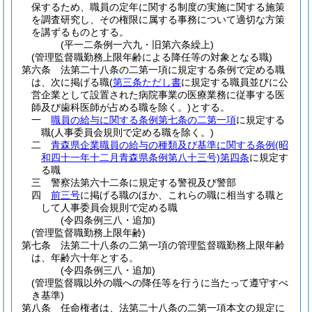
保するため、職員の定年に関する制度の実施に関する施策
を調査研究し、その権限に属する事務について適切な方策
を講ずるものとする。
(平一二条例一六九・旧第六条繰上)
(管理監督職勤務上限年齢による降任等の対象となる職)
第六条
法第二十八条の二第一項に規定する条例で定める職
は、次に掲げる職
(
第三条ただし書
に規定する職員並びに公
営企業として設置された病院事業の医療業務に従事する医
師及び歯科医師が占める職を除く。)
とする。
一
職員の給与に関する条例第七条の二第一項
に規定する
職
(人事委員会規則で定める職を除く。)
二
青森県企業職員の給与の種類及び基準に関する条例
(昭
和四十一年十二月青森県条例第八十三号)
第四条
に規定す
る職
三
警察法第六十二条に規定する警視及び警部
四
前三号
に掲げる職のほか、これらの職に相当する職と
して人事委員会規則で定める職
(令四条例三八・追加)
(管理監督職勤務上限年齢)
第七条
法第二十八条の二第一項の管理監督職勤務上限年齢
は、年齢六十年とする。
(令四条例三八・追加)
(管理監督職以外の職への降任等を行うに当たって遵守すべ
き基準)
第八条
任命権者は、法第二十八条の二第一項本文の規定に