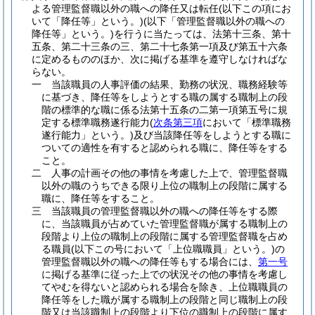
よる管理監督職以外の職への降任又は転任
(以下この項にお
いて「降任等」という。)
(以下「管理監督職以外の職への
降任等」という。)
を行うに当たっては、法第十三条、第十
五条、第二十三条の三、第二十七条第一項及び第五十六条
に定めるもののほか、次に掲げる基準を遵守しなければな
らない。
一
当該職員の人事評価の結果、勤務の状況、職務経験等
に基づき、降任等をしようとする職の属する職制上の段
階の標準的な職に係る法第十五条の二第一項第五号に規
定する標準職務遂行能力
(
次条第三項
において「標準職務
遂行能力」という。)
及び当該降任等をしようとする職に
ついての適性を有すると認められる職に、降任等をする
こと。
二
人事の計画その他の事情を考慮した上で、管理監督職
以外の職のうちできる限り上位の職制上の段階に属する
職に、降任等をすること。
三
当該職員の管理監督職以外の職への降任等をする際
に、当該職員が占めていた管理監督職が属する職制上の
段階より上位の職制上の段階に属する管理監督職を占め
る職員
(以下この号において「上位職職員」という。)
の
管理監督職以外の職への降任等もする場合には、
第一号
に掲げる基準に従った上での状況その他の事情を考慮し
てやむを得ないと認められる場合を除き、上位職職員の
降任等をした職が属する職制上の段階と同じ職制上の段
階又は当該職制上の段階より下位の職制上の段階に属す