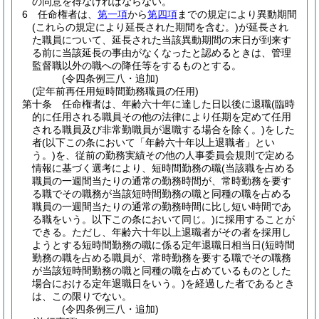
の同意を得なければならない。
6
任命権者は、
第一項
から
第四項
までの規定により異動期間
(これらの規定により延長された期間を含む。)
が延長され
た職員について、延長された当該異動期間の末日が到来す
る前に当該延長の事由がなくなったと認めるときは、管理
監督職以外の職への降任等をするものとする。
(令四条例三八・追加)
(定年前再任用短時間勤務職員の任用)
第十条
任命権者は、年齢六十年に達した日以後に退職
(臨時
的に任用される職員その他の法律により任期を定めて任用
される職員及び非常勤職員が退職する場合を除く。)
をした
者
(以下この条において「年齢六十年以上退職者」とい
う。)
を、従前の勤務実績その他の人事委員会規則で定める
情報に基づく選考により、短時間勤務の職
(当該職を占める
職員の一週間当たりの通常の勤務時間が、常時勤務を要す
る職でその職務が当該短時間勤務の職と同種の職を占める
職員の一週間当たりの通常の勤務時間に比し短い時間であ
る職をいう。以下この条において同じ。)
に採用することが
できる。
ただし、年齢六十年以上退職者がその者を採用し
ようとする短時間勤務の職に係る定年退職日相当日
(短時間
勤務の職を占める職員が、常時勤務を要する職でその職務
が当該短時間勤務の職と同種の職を占めているものとした
場合における定年退職日をいう。)
を経過した者であるとき
は、この限りでない。
(令四条例三八・追加)