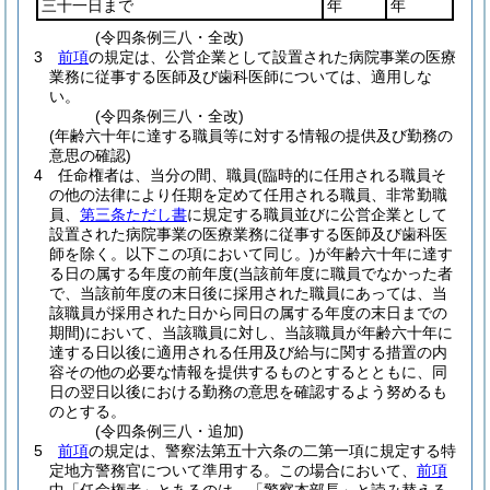
三十一日まで
年
年
(令四条例三八・全改)
3
前項
の規定は、公営企業として設置された病院事業の医療
業務に従事する医師及び歯科医師については、適用しな
い。
(令四条例三八・全改)
(年齢六十年に達する職員等に対する情報の提供及び勤務の
意思の確認)
4
任命権者は、当分の間、職員
(臨時的に任用される職員そ
の他の法律により任期を定めて任用される職員、非常勤職
員、
第三条ただし書
に規定する職員並びに公営企業として
設置された病院事業の医療業務に従事する医師及び歯科医
師を除く。以下この項において同じ。)
が年齢六十年に達す
る日の属する年度の前年度
(当該前年度に職員でなかった者
で、当該前年度の末日後に採用された職員にあっては、当
該職員が採用された日から同日の属する年度の末日までの
期間)
において、当該職員に対し、当該職員が年齢六十年に
達する日以後に適用される任用及び給与に関する措置の内
容その他の必要な情報を提供するものとするとともに、同
日の翌日以後における勤務の意思を確認するよう努めるも
のとする。
(令四条例三八・追加)
5
前項
の規定は、警察法第五十六条の二第一項に規定する特
定地方警務官について準用する。
この場合において、
前項