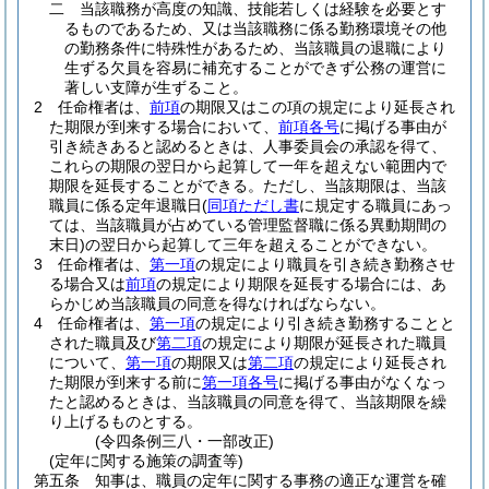
二
当該職務が高度の知識、技能若しくは経験を必要とす
るものであるため、又は当該職務に係る勤務環境その他
の勤務条件に特殊性があるため、当該職員の退職により
生ずる欠員を容易に補充することができず公務の運営に
著しい支障が生ずること。
2
任命権者は、
前項
の期限又はこの項の規定により延長され
た期限が到来する場合において、
前項各号
に掲げる事由が
引き続きあると認めるときは、人事委員会の承認を得て、
これらの期限の翌日から起算して一年を超えない範囲内で
期限を延長することができる。
ただし、当該期限は、当該
職員に係る定年退職日
(
同項ただし書
に規定する職員にあっ
ては、当該職員が占めている管理監督職に係る異動期間の
末日)
の翌日から起算して三年を超えることができない。
3
任命権者は、
第一項
の規定により職員を引き続き勤務させ
る場合又は
前項
の規定により期限を延長する場合には、あ
らかじめ当該職員の同意を得なければならない。
4
任命権者は、
第一項
の規定により引き続き勤務することと
された職員及び
第二項
の規定により期限が延長された職員
について、
第一項
の期限又は
第二項
の規定により延長され
た期限が到来する前に
第一項各号
に掲げる事由がなくなっ
たと認めるときは、当該職員の同意を得て、当該期限を繰
り上げるものとする。
(令四条例三八・一部改正)
(定年に関する施策の調査等)
第五条
知事は、職員の定年に関する事務の適正な運営を確