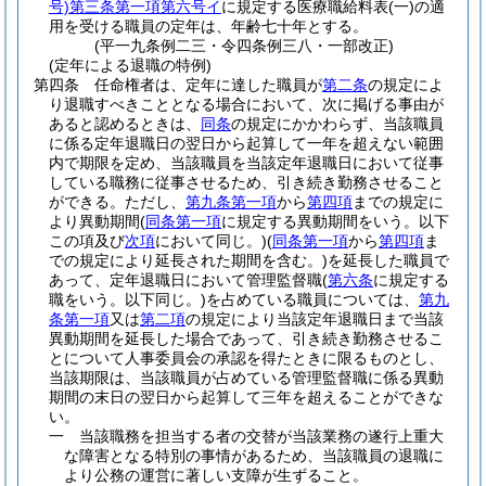
号)
第三条第一項第六号イ
に規定する医療職給料表
(一)
の適
用を受ける職員の定年は、年齢七十年とする。
(平一九条例二三・令四条例三八・一部改正)
(定年による退職の特例)
第四条
任命権者は、定年に達した職員が
第二条
の規定によ
り退職すべきこととなる場合において、次に掲げる事由が
あると認めるときは、
同条
の規定にかかわらず、当該職員
に係る定年退職日の翌日から起算して一年を超えない範囲
内で期限を定め、当該職員を当該定年退職日において従事
している職務に従事させるため、引き続き勤務させること
ができる。
ただし、
第九条第一項
から
第四項
までの規定に
より異動期間
(
同条第一項
に規定する異動期間をいう。以下
この項及び
次項
において同じ。)
(
同条第一項
から
第四項
ま
での規定により延長された期間を含む。)
を延長した職員で
あって、定年退職日において管理監督職
(
第六条
に規定する
職をいう。以下同じ。)
を占めている職員については、
第九
条第一項
又は
第二項
の規定により当該定年退職日まで当該
異動期間を延長した場合であって、引き続き勤務させるこ
とについて人事委員会の承認を得たときに限るものとし、
当該期限は、当該職員が占めている管理監督職に係る異動
期間の末日の翌日から起算して三年を超えることができな
い。
一
当該職務を担当する者の交替が当該業務の遂行上重大
な障害となる特別の事情があるため、当該職員の退職に
より公務の運営に著しい支障が生ずること。