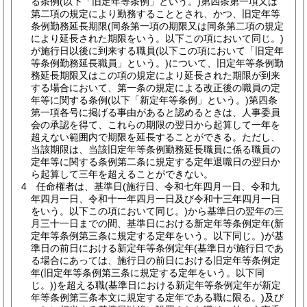
る条例
(以下「旧定年等条例」という。)
第四条第一項又は
第二項の規定により勤務することとされ、かつ、旧定年等
条例勤務延長期限
(同条第一項の期限又は同条第二項の規定
により延長された期限をいう。以下この項において同じ。)
が施行日以後に到来する職員
(以下この項において「旧定年
等条例勤務延長職員」という。)
について、旧定年等条例勤
務延長期限又はこの項の規定により延長された期限が到来
する場合において、第一条の規定による改正後の職員の定
年等に関する条例
(以下「新定年等条例」という。)
第四条
第一項各号に掲げる事由があると認めるときは、人事委員
会の承認を得て、これらの期限の翌日から起算して一年を
超えない範囲内で期限を延長することができる。
ただし、
当該期限は、当該旧定年等条例勤務延長職員に係る職員の
定年等に関する条例第二条に規定する定年退職日の翌日か
ら起算して三年を超えることができない。
4
任命権者は、基準日
(施行日、令和七年四月一日、令和九
年四月一日、令和十一年四月一日及び令和十三年四月一日
をいう。以下この項において同じ。)
から基準日の翌年の三
月三十一日までの間、基準日における新定年等条例定年
(新
定年等条例第三条に規定する定年をいう。以下同じ。)
が基
準日の前日における新定年等条例定年
(基準日が施行日であ
る場合にあっては、施行日の前日における旧定年等条例定
年
(旧定年等条例第三条に規定する定年をいう。以下同
じ。)
)
を超える職
(基準日における新定年等条例定年が新定
年等条例第三条本文に規定する定年である職に限る。)
及び