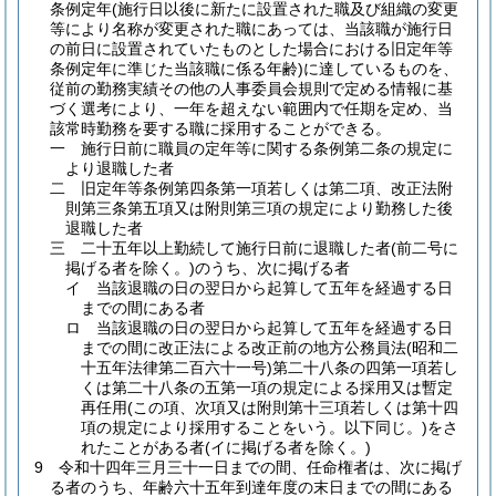
条例定年
(施行日以後に新たに設置された職及び組織の変更
等により名称が変更された職にあっては、当該職が施行日
の前日に設置されていたものとした場合における旧定年等
条例定年に準じた当該職に係る年齢)
に達しているものを、
従前の勤務実績その他の人事委員会規則で定める情報に基
づく選考により、一年を超えない範囲内で任期を定め、当
該常時勤務を要する職に採用することができる。
一
施行日前に職員の定年等に関する条例第二条の規定に
より退職した者
二
旧定年等条例第四条第一項若しくは第二項、改正法附
則第三条第五項又は附則第三項の規定により勤務した後
退職した者
三
二十五年以上勤続して施行日前に退職した者
(前二号に
掲げる者を除く。)
のうち、次に掲げる者
イ
当該退職の日の翌日から起算して五年を経過する日
までの間にある者
ロ
当該退職の日の翌日から起算して五年を経過する日
までの間に改正法による改正前の地方公務員法
(昭和二
十五年法律第二百六十一号)
第二十八条の四第一項若し
くは第二十八条の五第一項の規定による採用又は暫定
再任用
(この項、次項又は附則第十三項若しくは第十四
項の規定により採用することをいう。以下同じ。)
をさ
れたことがある者
(イに掲げる者を除く。)
9
令和十四年三月三十一日までの間、任命権者は、次に掲げ
る者のうち、年齢六十五年到達年度の末日までの間にある