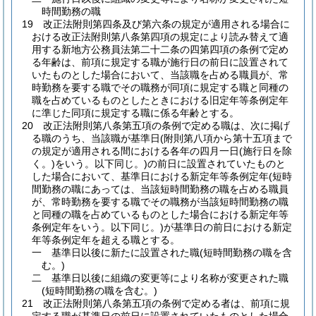
時間勤務の職
19
改正法附則第四条及び第六条の規定が適用される場合に
おける改正法附則第八条第四項の規定により読み替えて適
用する新地方公務員法第二十二条の四第四項の条例で定め
る年齢は、前項に規定する職が施行日の前日に設置されて
いたものとした場合において、当該職を占める職員が、常
時勤務を要する職でその職務が同項に規定する職と同種の
職を占めているものとしたときにおける旧定年等条例定年
に準じた同項に規定する職に係る年齢とする。
20
改正法附則第八条第五項の条例で定める職は、次に掲げ
る職のうち、当該職が基準日
(附則第八項から第十五項まで
の規定が適用される間における各年の四月一日
(施行日を除
く。)
をいう。以下同じ。)
の前日に設置されていたものと
した場合において、基準日における新定年等条例定年
(短時
間勤務の職にあっては、当該短時間勤務の職を占める職員
が、常時勤務を要する職でその職務が当該短時間勤務の職
と同種の職を占めているものとした場合における新定年等
条例定年をいう。以下同じ。)
が基準日の前日における新定
年等条例定年を超える職とする。
一
基準日以後に新たに設置された職
(短時間勤務の職を含
む。)
二
基準日以後に組織の変更等により名称が変更された職
(短時間勤務の職を含む。)
21
改正法附則第八条第五項の条例で定める者は、前項に規