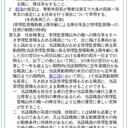
る職に、降任等をすること。
2
前項
の規定は、警察本部長が警察法第五十六条の四第一項
本文の規定による任命を行う場合について準用する。
(令四条例三八・追加)
(管理監督職勤務上限年齢による降任等及び管理監督職への
任用の制限の特例)
第九条
任命権者は、管理監督職以外の職への降任等をすべ
き管理監督職を占める職員について、次に掲げる事由があ
ると認めるときは、当該職員が占める管理監督職に係る異
動期間
(当該管理監督職に係る管理監督職勤務上限年齢に達
した日の翌日から同日以後における最初の四月一日までの
間をいう。以下この条において同じ。)
の末日の翌日から起
算して一年を超えない期間内
(当該期間内に定年退職日があ
る職員にあっては、当該異動期間の末日の翌日から定年退
職日までの期間内。
第三項
において同じ。)
で当該異動期間
を延長し、引き続き当該管理監督職を占める職員に、当該
管理監督職を占めたまま勤務をさせることができる。
一
当該職務を担当する者の交替が当該業務の遂行上重大
な障害となる特別の事情があるため、当該職員の管理監
督職以外の職への降任等により公務の運営に著しい支障
が生ずること。
二
当該職務が高度の知識、技能若しくは経験を必要とす
るものであるため、又は当該職務に係る勤務環境その他
の勤務条件に特殊性があるため、当該職員の管理監督職
以外の職への降任等による欠員を容易に補充することが