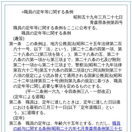
○職員の定年等に関する条例
昭和五十九年三月二十七日
青森県条例第四号
職員の定年等に関する条例をここに公布する。
職員の定年等に関する条例
(趣旨)
第一条
この条例は、地方公務員法
(昭和二十五年法律第二百
六十一号。以下「法」という。)
第二十二条の四第一項、第
二十八条の二
(第三項を除く。)
、第二十八条の五、第二十
八条の六第一項から第三項まで、第二十八条の七及び附則
第二十一項から第二十三項まで、警察法
(昭和二十九年法律
第百六十二号)
第五十六条の四第二項並びに同法附則第三十
八項の規定により読み替えて適用される国家公務員法
(昭和
二十二年法律第百二十号)
附則第九条の規定に基づき、職員
の定年等に関し必要な事項を定めるものとする。
(平一二条例一六九・令四条例三八・一部改正)
(定年による退職)
第二条
職員は、定年に達したときは、定年に達した日以後
における最初の三月三十一日
(以下「定年退職日」とい
う。)
に退職する。
(定年)
第三条
職員の定年は、年齢六十五年とする。
ただし、
職員
の給与に関する条例
(昭和二十六年七月青森県条例第三十七