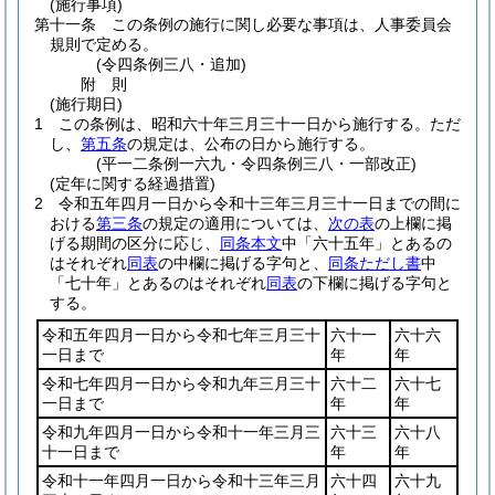
(施行事項)
第十一条
この条例の施行に関し必要な事項は、人事委員会
規則で定める。
(令四条例三八・追加)
附
則
(施行期日)
1
この条例は、昭和六十年三月三十一日から施行する。
ただ
し、
第五条
の規定は、公布の日から施行する。
(平一二条例一六九・令四条例三八・一部改正)
(定年に関する経過措置)
2
令和五年四月一日から令和十三年三月三十一日までの間に
おける
第三条
の規定の適用については、
次の表
の上欄に掲
げる期間の区分に応じ、
同条本文
中「六十五年」とあるの
はそれぞれ
同表
の中欄に掲げる字句と、
同条ただし書
中
「七十年」とあるのはそれぞれ
同表
の下欄に掲げる字句と
する。
令和五年四月一日から令和七年三月三十
六十一
六十六
一日まで
年
年
令和七年四月一日から令和九年三月三十
六十二
六十七
一日まで
年
年
令和九年四月一日から令和十一年三月三
六十三
六十八
十一日まで
年
年
令和十一年四月一日から令和十三年三月
六十四
六十九