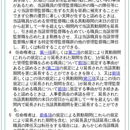
員を除く。)
の数が当該管理監督職の数に満たない等の事情
があるため、当該職員の管理監督職以外の職への降任等に
より当該管理監督職に生ずる欠員を容易に補充することが
できず公務の運営に著しい支障が生ずると認めるときは、
当該職員が占める管理監督職に係る異動期間の末日の翌日
から起算して一年を超えない期間内で当該異動期間を延長
し、引き続き当該管理監督職を占めている職員に当該管理
監督職を占めたまま勤務をさせ、又は当該職員を当該管理
監督職が属する特定管理監督職群の他の管理監督職に降任
し、若しくは転任することができる。
4
任命権者は、
第一項
若しくは
第二項
の規定により異動期間
(これらの規定により延長された期間を含む。)
が延長され
た管理監督職を占める職員について
前項
に規定する事由が
あると認めるとき
(
第二項
の規定により延長された当該異動
期間を更に延長することができるときを除く。)
、又は
前項
若しくはこの項の規定により異動期間
(
前三項
又はこの項の
規定により延長された期間を含む。)
が延長された管理監督
職を占める職員について
前項
に規定する事由が引き続きあ
ると認めるときは、人事委員会の承認を得て、延長された
当該異動期間の末日の翌日から起算して一年を超えない期
間内で延長された当該異動期間を更に延長することができ
る。
5
任命権者は、
前各項
の規定による異動期間
(これらの規定
により延長された期間を含む。)
の延長及び当該延長に係る
職員の降任又は転任をする場合には、あらかじめ当該職員