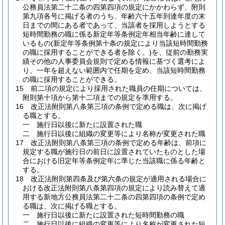
公務員法第二十二条の四第四項の規定にかかわらず、附則
第九項各号に掲げる者のうち、年齢六十五年到達年度の末
日までの間にある者であって、当該者を採用しようとする
短時間勤務の職に係る新定年等条例定年相当年齢に達して
いるもの
(新定年等条例第十条の規定により当該短時間勤務
の職に採用することができる者を除く。)
を、従前の勤務実
績その他の人事委員会規則で定める情報に基づく選考によ
り、一年を超えない範囲内で任期を定め、当該短時間勤務
の職に採用することができる。
15
前二項の規定により採用された職員の任期については、
附則第十項から第十二項までの規定を準用する。
16
改正法附則第八条第三項の条例で定める職は、次に掲げ
る職とする。
一
施行日以後に新たに設置された職
二
施行日以後に組織の変更等により名称が変更された職
17
改正法附則第八条第三項の条例で定める年齢は、前項に
規定する職が施行日の前日に設置されていたものとした場
合における旧定年等条例定年に準じた当該職に係る年齢と
する。
18
改正法附則第四条及び第六条の規定が適用される場合に
おける改正法附則第八条第四項の規定により読み替えて適
用する新地方公務員法第二十二条の四第四項の条例で定め
る職は、次に掲げる職とする。
一
施行日以後に新たに設置された短時間勤務の職
二
施行日以後に組織の変更等により名称が変更された短