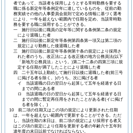
者であって、当該者を採用しようとする常時勤務を要する
職に係る新定年等条例定年に達しているものを、従前の勤
務実績その他の人事委員会規則で定める情報に基づく選考
により、一年を超えない範囲内で任期を定め、当該常時勤
務を要する職に採用することができる。
一
施行日以後に職員の定年等に関する条例第二条の規定
により退職した者
二
施行日以後に新定年等条例第四条第一項又は第二項の
規定により勤務した後退職した者
三
施行日以後に新定年等条例第十条の規定により採用さ
れた者のうち、改正法による改正後の地方公務員法
(以下
「新地方公務員法」という。)
第二十二条の四第三項に規
定する任期が満了したことにより退職した者
四
二十五年以上勤続して施行日以後に退職した者
(前三号
に掲げる者を除く。)
のうち、次に掲げる者
イ
当該退職の日の翌日から起算して五年を経過する日
までの間にある者
ロ
当該退職の日の翌日から起算して五年を経過する日
までの間に暫定再任用をされたことがある者
(イに掲げ
る者を除く。)
10
前二項の任期又はこの項の規定により更新された任期
は、一年を超えない範囲内で更新することができる。
ただ
し、当該任期の末日は、前二項の規定により採用する者又
はこの項の規定により任期を更新する者の年齢六十五年到
達年度の末日以前でなければならない。