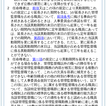
できず公務の運営に著しい支障が生ずること。
2
任命権者は、
前項
又はこの項の規定により異動期間
(これ
らの規定により延長された期間を含む。)
が延長された管理
監督職を占める職員について、
前項各号
に掲げる事由が引
き続きあると認めるときは、人事委員会の承認を得て、延
長された当該異動期間の末日の翌日から起算して一年を超
えない期間内
(当該期間内に定年退職日がある職員にあって
は、延長された当該異動期間の末日の翌日から定年退職日
までの期間内。
第四項
において同じ。)
で延長された当該異
動期間を更に延長することができる。
ただし、更に延長さ
れる当該異動期間の末日は、当該職員が占める管理監督職
に係る異動期間の末日の翌日から起算して三年を超えるこ
とができない。
3
任命権者は、
第一項
の規定により異動期間を延長すること
ができる場合を除き、管理監督職以外の職への降任等をす
べき特定管理監督職群
(職務の内容が相互に類似する複数の
管理監督職であって、これらの欠員を容易に補充すること
ができない年齢別構成その他の特別の事情がある管理監督
職として人事委員会規則で定める管理監督職をいう。以下
この項において同じ。)
に属する管理監督職を占める職員に
ついて、当該特定管理監督職群に属する管理監督職の属す
る職制上の段階の標準的な職に係る標準職務遂行能力及び
当該管理監督職についての適性を有すると認められる職員
(当該管理監督職に係る管理監督職勤務上限年齢に達した職