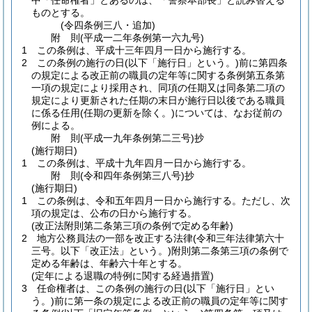
中「任命権者」とあるのは、「警察本部長」と読み替える
ものとする。
(令四条例三八・追加)
附
則
(平成一二年
条例第一六九号)
1
この条例は、平成十三年四月一日から施行する。
2
この条例の施行の日
(以下「施行日」という。)
前に第四条
の規定による改正前の職員の定年等に関する条例第五条第
一項の規定により採用され、同項の任期又は同条第二項の
規定により更新された任期の末日が施行日以後である職員
に係る任用
(任期の更新を除く。)
については、なお従前の
例による。
附
則
(平成一九年
条例第二三号)
抄
(施行期日)
1
この条例は、平成十九年四月一日から施行する。
附
則
(令和四年
条例第三八号)
抄
(施行期日)
1
この条例は、令和五年四月一日から施行する。
ただし、次
項の規定は、公布の日から施行する。
(改正法附則第二条第三項の条例で定める年齢)
2
地方公務員法の一部を改正する法律
(令和三年法律第六十
三号。以下「改正法」という。)
附則第二条第三項の条例で
定める年齢は、年齢六十年とする。
(定年による退職の特例に関する経過措置)
3
任命権者は、この条例の施行の日
(以下「施行日」とい
う。)
前に第一条の規定による改正前の職員の定年等に関す