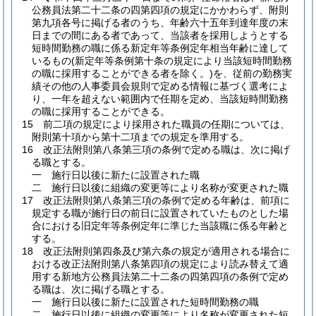
公務員法第二十二条の四第四項の規定にかかわらず、附則
第九項各号に掲げる者のうち、年齢六十五年到達年度の末
日までの間にある者であって、当該者を採用しようとする
短時間勤務の職に係る新定年等条例定年相当年齢に達して
いるもの
(新定年等条例第十条の規定により当該短時間勤務
の職に採用することができる者を除く。)
を、従前の勤務実
績その他の人事委員会規則で定める情報に基づく選考によ
り、一年を超えない範囲内で任期を定め、当該短時間勤務
の職に採用することができる。
15
前二項の規定により採用された職員の任期については、
附則第十項から第十二項までの規定を準用する。
16
改正法附則第八条第三項の条例で定める職は、次に掲げ
る職とする。
一
施行日以後に新たに設置された職
二
施行日以後に組織の変更等により名称が変更された職
17
改正法附則第八条第三項の条例で定める年齢は、前項に
規定する職が施行日の前日に設置されていたものとした場
合における旧定年等条例定年に準じた当該職に係る年齢と
する。
18
改正法附則第四条及び第六条の規定が適用される場合に
おける改正法附則第八条第四項の規定により読み替えて適
用する新地方公務員法第二十二条の四第四項の条例で定め
る職は、次に掲げる職とする。
一
施行日以後に新たに設置された短時間勤務の職
二
施行日以後に組織の変更等により名称が変更された短