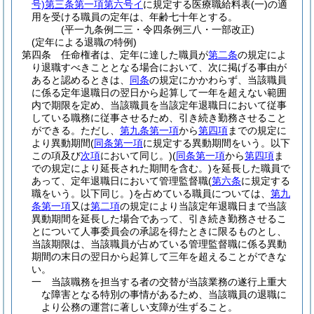
号)
第三条第一項第六号イ
に規定する医療職給料表
(一)
の適
用を受ける職員の定年は、年齢七十年とする。
(平一九条例二三・令四条例三八・一部改正)
(定年による退職の特例)
第四条
任命権者は、定年に達した職員が
第二条
の規定によ
り退職すべきこととなる場合において、次に掲げる事由が
あると認めるときは、
同条
の規定にかかわらず、当該職員
に係る定年退職日の翌日から起算して一年を超えない範囲
内で期限を定め、当該職員を当該定年退職日において従事
している職務に従事させるため、引き続き勤務させること
ができる。
ただし、
第九条第一項
から
第四項
までの規定に
より異動期間
(
同条第一項
に規定する異動期間をいう。以下
この項及び
次項
において同じ。)
(
同条第一項
から
第四項
ま
での規定により延長された期間を含む。)
を延長した職員で
あって、定年退職日において管理監督職
(
第六条
に規定する
職をいう。以下同じ。)
を占めている職員については、
第九
条第一項
又は
第二項
の規定により当該定年退職日まで当該
異動期間を延長した場合であって、引き続き勤務させるこ
とについて人事委員会の承認を得たときに限るものとし、
当該期限は、当該職員が占めている管理監督職に係る異動
期間の末日の翌日から起算して三年を超えることができな
い。
一
当該職務を担当する者の交替が当該業務の遂行上重大
な障害となる特別の事情があるため、当該職員の退職に
より公務の運営に著しい支障が生ずること。