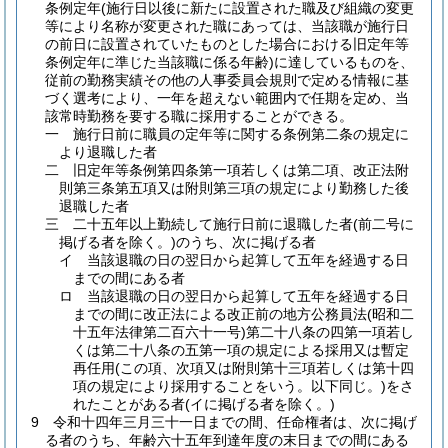
条例定年
(施行日以後に新たに設置された職及び組織の変更
等により名称が変更された職にあっては、当該職が施行日
の前日に設置されていたものとした場合における旧定年等
条例定年に準じた当該職に係る年齢)
に達しているものを、
従前の勤務実績その他の人事委員会規則で定める情報に基
づく選考により、一年を超えない範囲内で任期を定め、当
該常時勤務を要する職に採用することができる。
一
施行日前に職員の定年等に関する条例第二条の規定に
より退職した者
二
旧定年等条例第四条第一項若しくは第二項、改正法附
則第三条第五項又は附則第三項の規定により勤務した後
退職した者
三
二十五年以上勤続して施行日前に退職した者
(前二号に
掲げる者を除く。)
のうち、次に掲げる者
イ
当該退職の日の翌日から起算して五年を経過する日
までの間にある者
ロ
当該退職の日の翌日から起算して五年を経過する日
までの間に改正法による改正前の地方公務員法
(昭和二
十五年法律第二百六十一号)
第二十八条の四第一項若し
くは第二十八条の五第一項の規定による採用又は暫定
再任用
(この項、次項又は附則第十三項若しくは第十四
項の規定により採用することをいう。以下同じ。)
をさ
れたことがある者
(イに掲げる者を除く。)
9
令和十四年三月三十一日までの間、任命権者は、次に掲げ
る者のうち、年齢六十五年到達年度の末日までの間にある