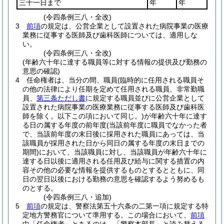
三十一日まで
年
年
(令四条例三八・全改)
3
前項
の規定は、公営企業として設置された病院事業の医療
業務に従事する医師及び歯科医師については、適用しな
い。
(令四条例三八・全改)
(年齢六十年に達する職員等に対する情報の提供及び勤務の
意思の確認)
4
任命権者は、当分の間、職員
(臨時的に任用される職員そ
の他の法律により任期を定めて任用される職員、非常勤職
員、
第三条ただし書
に規定する職員並びに公営企業として
設置された病院事業の医療業務に従事する医師及び歯科医
師を除く。以下この項において同じ。)
が年齢六十年に達す
る日の属する年度の前年度
(当該前年度に職員でなかった者
で、当該前年度の末日後に採用された職員にあっては、当
該職員が採用された日から同日の属する年度の末日までの
期間)
において、当該職員に対し、当該職員が年齢六十年に
達する日以後に適用される任用及び給与に関する措置の内
容その他の必要な情報を提供するものとするとともに、同
日の翌日以後における勤務の意思を確認するよう努めるも
のとする。
(令四条例三八・追加)
5
前項
の規定は、警察法第五十六条の二第一項に規定する特
定地方警務官について準用する。
この場合において、
前項