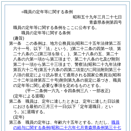
○職員の定年等に関する条例
昭和五十九年三月二十七日
青森県条例第四号
職員の定年等に関する条例をここに公布する。
職員の定年等に関する条例
(趣旨)
第一条
この条例は、地方公務員法
(昭和二十五年法律第二百
六十一号。以下「法」という。)
第二十二条の四第一項、第
二十八条の二
(第三項を除く。)
、第二十八条の五、第二十
八条の六第一項から第三項まで、第二十八条の七及び附則
第二十一項から第二十三項まで、警察法
(昭和二十九年法律
第百六十二号)
第五十六条の四第二項並びに同法附則第三十
八項の規定により読み替えて適用される国家公務員法
(昭和
二十二年法律第百二十号)
附則第九条の規定に基づき、職員
の定年等に関し必要な事項を定めるものとする。
(平一二条例一六九・令四条例三八・一部改正)
(定年による退職)
第二条
職員は、定年に達したときは、定年に達した日以後
における最初の三月三十一日
(以下「定年退職日」とい
う。)
に退職する。
(定年)
第三条
職員の定年は、年齢六十五年とする。
ただし、
職員
の給与に関する条例
(昭和二十六年七月青森県条例第三十七