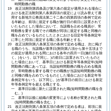
時間勤務の職
19
改正法附則第四条及び第六条の規定が適用される場合に
おける改正法附則第八条第四項の規定により読み替えて適
用する新地方公務員法第二十二条の四第四項の条例で定め
る年齢は、前項に規定する職が施行日の前日に設置されて
いたものとした場合において、当該職を占める職員が、常
時勤務を要する職でその職務が同項に規定する職と同種の
職を占めているものとしたときにおける旧定年等条例定年
に準じた同項に規定する職に係る年齢とする。
20
改正法附則第八条第五項の条例で定める職は、次に掲げ
る職のうち、当該職が基準日
(附則第八項から第十五項まで
の規定が適用される間における各年の四月一日
(施行日を除
く。)
をいう。以下同じ。)
の前日に設置されていたものと
した場合において、基準日における新定年等条例定年
(短時
間勤務の職にあっては、当該短時間勤務の職を占める職員
が、常時勤務を要する職でその職務が当該短時間勤務の職
と同種の職を占めているものとした場合における新定年等
条例定年をいう。以下同じ。)
が基準日の前日における新定
年等条例定年を超える職とする。
一
基準日以後に新たに設置された職
(短時間勤務の職を含
む。)
二
基準日以後に組織の変更等により名称が変更された職
(短時間勤務の職を含む。)
21
改正法附則第八条第五項の条例で定める者は、前項に規