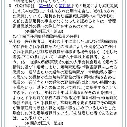
の同意を得なければならない。
6
任命権者は、
第一項
から
第四項
までの規定により異動期間
(これらの規定により延長された期間を含む。)
が延長され
た職員について、延長された当該異動期間の末日が到来す
る前に当該延長の事由がなくなったと認めるときは、管理
監督職以外の職への降任等をするものとする。
(令四条例三八・追加)
(定年前再任用短時間勤務職員の任用)
第十条
任命権者は、年齢六十年に達した日以後に退職
(臨時
的に任用される職員その他の法律により任期を定めて任用
される職員及び非常勤職員が退職する場合を除く。)
をした
者
(以下この条において「年齢六十年以上退職者」とい
う。)
を、従前の勤務実績その他の人事委員会規則で定める
情報に基づく選考により、短時間勤務の職
(当該職を占める
職員の一週間当たりの通常の勤務時間が、常時勤務を要す
る職でその職務が当該短時間勤務の職と同種の職を占める
職員の一週間当たりの通常の勤務時間に比し短い時間であ
る職をいう。以下この条において同じ。)
に採用することが
できる。
ただし、年齢六十年以上退職者がその者を採用し
ようとする短時間勤務の職に係る定年退職日相当日
(短時間
勤務の職を占める職員が、常時勤務を要する職でその職務
が当該短時間勤務の職と同種の職を占めているものとした
場合における定年退職日をいう。)
を経過した者であるとき
は、この限りでない。
(令四条例三八・追加)