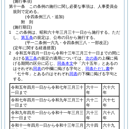
(施行事項)
第十一条
この条例の施行に関し必要な事項は、人事委員会
規則で定める。
(令四条例三八・追加)
附
則
(施行期日)
1
この条例は、昭和六十年三月三十一日から施行する。
ただ
し、
第五条
の規定は、公布の日から施行する。
(平一二条例一六九・令四条例三八・一部改正)
(定年に関する経過措置)
2
令和五年四月一日から令和十三年三月三十一日までの間に
おける
第三条
の規定の適用については、
次の表
の上欄に掲
げる期間の区分に応じ、
同条本文
中「六十五年」とあるの
はそれぞれ
同表
の中欄に掲げる字句と、
同条ただし書
中
「七十年」とあるのはそれぞれ
同表
の下欄に掲げる字句と
する。
令和五年四月一日から令和七年三月三十
六十一
六十六
一日まで
年
年
令和七年四月一日から令和九年三月三十
六十二
六十七
一日まで
年
年
令和九年四月一日から令和十一年三月三
六十三
六十八
十一日まで
年
年
令和十一年四月一日から令和十三年三月
六十四
六十九