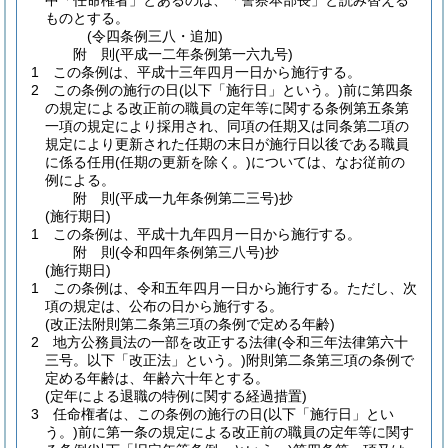
中「任命権者」とあるのは、「警察本部長」と読み替える
ものとする。
(令四条例三八・追加)
附
則
(平成一二年
条例第一六九号)
1
この条例は、平成十三年四月一日から施行する。
2
この条例の施行の日
(以下「施行日」という。)
前に第四条
の規定による改正前の職員の定年等に関する条例第五条第
一項の規定により採用され、同項の任期又は同条第二項の
規定により更新された任期の末日が施行日以後である職員
に係る任用
(任期の更新を除く。)
については、なお従前の
例による。
附
則
(平成一九年
条例第二三号)
抄
(施行期日)
1
この条例は、平成十九年四月一日から施行する。
附
則
(令和四年
条例第三八号)
抄
(施行期日)
1
この条例は、令和五年四月一日から施行する。
ただし、次
項の規定は、公布の日から施行する。
(改正法附則第二条第三項の条例で定める年齢)
2
地方公務員法の一部を改正する法律
(令和三年法律第六十
三号。以下「改正法」という。)
附則第二条第三項の条例で
定める年齢は、年齢六十年とする。
(定年による退職の特例に関する経過措置)
3
任命権者は、この条例の施行の日
(以下「施行日」とい
う。)
前に第一条の規定による改正前の職員の定年等に関す