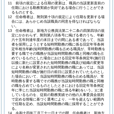
11
前項の規定による任期の更新は、職員の当該更新直前の
任期における勤務実績が良好である場合に行うことができ
るものとする。
12
任命権者は、附則第十項の規定により任期を更新する場
合には、あらかじめ当該職員の同意を得なければならな
い。
13
任命権者は、新地方公務員法第二十二条の四第四項の規
定にかかわらず、附則第八項各号に掲げる者のうち、年齢
六十五年到達年度の末日までの間にある者であって、当該
者を採用しようとする短時間勤務の職に係る旧定年等条例
定年相当年齢
(短時間勤務の職を占める職員が、常時勤務を
要する職でその職務が当該短時間勤務の職と同種の職を占
めているものとした場合における旧定年等条例定年
(施行日
以後に新たに設置された短時間勤務の職及び組織の変更等
により名称が変更された短時間勤務の職にあっては、当該
短時間勤務の職が施行日の前日に設置されていたものとし
た場合において、当該短時間勤務の職を占める職員が、常
時勤務を要する職でその職務が当該短時間勤務の職と同種
の職を占めているものとしたときにおける旧定年等条例定
年に準じた当該短時間勤務の職に係る年齢)
をいう。)
に達
しているものを、従前の勤務実績その他の人事委員会規則
で定める情報に基づく選考により、一年を超えない範囲内
で任期を定め、当該短時間勤務の職に採用することができ
る。
14
令和十四年三月三十一日までの間、任命権者は、新地方