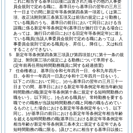
これに相当する基準日以後に設置された職その他の人事委
員会規則で定める職に、基準日から基準日の翌年の三月三
十一日までの間に新定年等条例第四条第一項若しくは第二
項、改正法附則第三条第五項又は前項の規定により勤務し
ている職員のうち、基準日の前日において同日における当
該職に係る新定年等条例定年
(基準日が施行日である場合に
あっては、施行日の前日における旧定年等条例定年)
に達し
ている職員
(当該人事委員会規則で定める職にあっては、人
事委員会規則で定める職員)
を、昇任し、降任し、又は転任
することができない。
5
新定年等条例第四条第三項及び第四項並びに第十一条の規
定は、附則第三項の規定による勤務について準用する。
(定年前再任用短時間勤務職員に関する経過措置)
7
任命権者は、基準日
(令和七年四月一日、令和九年四月一
日、令和十一年四月一日及び令和十三年四月一日をいう。
以下この項において同じ。)
から基準日の翌年の三月三十一
日までの間、基準日における新定年等条例定年相当年齢
(短
時間勤務の職
(新定年等条例第十条に規定する短時間勤務の
職をいう。以下同じ。)
を占める職員が、常時勤務を要する
職でその職務が当該短時間勤務の職と同種の職を占めてい
るものとした場合における新定年等条例定年をいう。以下
同じ。)
が基準日の前日における新定年等条例定年相当年齢
を超える短時間勤務の職
(基準日における新定年等条例定年
相当年齢が新定年等条例第三条本文に規定する定年である
短時間勤務の職に限る。)
及びこれに相当する基準日以後に