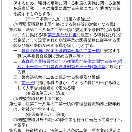
保するため、職員の定年に関する制度の実施に関する施策
を調査研究し、その権限に属する事務について適切な方策
を講ずるものとする。
(平一二条例一六九・旧第六条繰上)
(管理監督職勤務上限年齢による降任等の対象となる職)
第六条
法第二十八条の二第一項に規定する条例で定める職
は、次に掲げる職
(
第三条ただし書
に規定する職員並びに公
営企業として設置された病院事業の医療業務に従事する医
師及び歯科医師が占める職を除く。)
とする。
一
職員の給与に関する条例第七条の二第一項
に規定する
職
(人事委員会規則で定める職を除く。)
二
青森県企業職員の給与の種類及び基準に関する条例
(昭
和四十一年十二月青森県条例第八十三号)
第四条
に規定す
る職
三
警察法第六十二条に規定する警視及び警部
四
前三号
に掲げる職のほか、これらの職に相当する職と
して人事委員会規則で定める職
(令四条例三八・追加)
(管理監督職勤務上限年齢)
第七条
法第二十八条の二第一項の管理監督職勤務上限年齢
は、年齢六十年とする。
(令四条例三八・追加)
(管理監督職以外の職への降任等を行うに当たって遵守すべ
き基準)
第八条
任命権者は、法第二十八条の二第一項本文の規定に