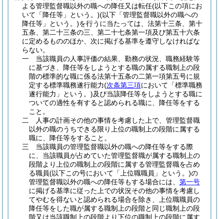
よる管理監督職以外の職への降任又は転任
(以下この項にお
いて「降任等」という。)
(以下「管理監督職以外の職への
降任等」という。)
を行うに当たっては、法第十三条、第十
五条、第二十三条の三、第二十七条第一項及び第五十六条
に定めるもののほか、次に掲げる基準を遵守しなければな
らない。
一
当該職員の人事評価の結果、勤務の状況、職務経験等
に基づき、降任等をしようとする職の属する職制上の段
階の標準的な職に係る法第十五条の二第一項第五号に規
定する標準職務遂行能力
(
次条第三項
において「標準職務
遂行能力」という。)
及び当該降任等をしようとする職に
ついての適性を有すると認められる職に、降任等をする
こと。
二
人事の計画その他の事情を考慮した上で、管理監督職
以外の職のうちできる限り上位の職制上の段階に属する
職に、降任等をすること。
三
当該職員の管理監督職以外の職への降任等をする際
に、当該職員が占めていた管理監督職が属する職制上の
段階より上位の職制上の段階に属する管理監督職を占め
る職員
(以下この号において「上位職職員」という。)
の
管理監督職以外の職への降任等もする場合には、
第一号
に掲げる基準に従った上での状況その他の事情を考慮し
てやむを得ないと認められる場合を除き、上位職職員の
降任等をした職が属する職制上の段階と同じ職制上の段
階又は当該職制上の段階より下位の職制上の段階に属す