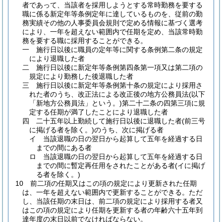
者であって、当該者を採用しようとする常時勤務を要する
職に係る新定年等条例定年に達しているものを、従前の勤
務実績その他の人事委員会規則で定める情報に基づく選考
により、一年を超えない範囲内で任期を定め、当該常時勤
務を要する職に採用することができる。
一
施行日以後に職員の定年等に関する条例第二条の規定
により退職した者
二
施行日以後に新定年等条例第四条第一項又は第二項の
規定により勤務した後退職した者
三
施行日以後に新定年等条例第十条の規定により採用さ
れた者のうち、改正法による改正後の地方公務員法
(以下
「新地方公務員法」という。)
第二十二条の四第三項に規
定する任期が満了したことにより退職した者
四
二十五年以上勤続して施行日以後に退職した者
(前三号
に掲げる者を除く。)
のうち、次に掲げる者
イ
当該退職の日の翌日から起算して五年を経過する日
までの間にある者
ロ
当該退職の日の翌日から起算して五年を経過する日
までの間に暫定再任用をされたことがある者
(イに掲げ
る者を除く。)
10
前二項の任期又はこの項の規定により更新された任期
は、一年を超えない範囲内で更新することができる。
ただ
し、当該任期の末日は、前二項の規定により採用する者又
はこの項の規定により任期を更新する者の年齢六十五年到
達年度の末日以前でなければならない。