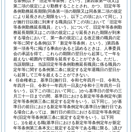
る条例
(以下「旧定年等条例」という。)
第四条第一項又は
第二項の規定により勤務することとされ、かつ、旧定年等
条例勤務延長期限
(同条第一項の期限又は同条第二項の規定
により延長された期限をいう。以下この項において同じ。)
が施行日以後に到来する職員
(以下この項において「旧定年
等条例勤務延長職員」という。)
について、旧定年等条例勤
務延長期限又はこの項の規定により延長された期限が到来
する場合において、第一条の規定による改正後の職員の定
年等に関する条例
(以下「新定年等条例」という。)
第四条
第一項各号に掲げる事由があると認めるときは、人事委員
会の承認を得て、これらの期限の翌日から起算して一年を
超えない範囲内で期限を延長することができる。
ただし、
当該期限は、当該旧定年等条例勤務延長職員に係る職員の
定年等に関する条例第二条に規定する定年退職日の翌日か
ら起算して三年を超えることができない。
4
任命権者は、基準日
(施行日、令和七年四月一日、令和九
年四月一日、令和十一年四月一日及び令和十三年四月一日
をいう。以下この項において同じ。)
から基準日の翌年の三
月三十一日までの間、基準日における新定年等条例定年
(新
定年等条例第三条に規定する定年をいう。以下同じ。)
が基
準日の前日における新定年等条例定年
(基準日が施行日であ
る場合にあっては、施行日の前日における旧定年等条例定
年
(旧定年等条例第三条に規定する定年をいう。以下同
じ。)
)
を超える職
(基準日における新定年等条例定年が新定
年等条例第三条本文に規定する定年である職に限る。)
及び