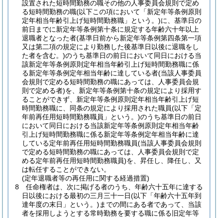
設置された短時間勤務の職その他の人事委員会規則で定め
る短時間勤務の職
(以下この項において「新定年等条例原則
定年相当年齢引上げ短時間勤務職」という。)
に、基準日の
前日までに新定年等条例第十条に規定する年齢六十年以上
退職者となった者
(基準日前から新定年等条例第四条第一項
又は第二項の規定により勤務した後基準日以後に退職をし
た者を含む。)
のうち基準日の前日において同日における当
該新定年等条例原則定年相当年齢引上げ短時間勤務職に係
る新定年等条例定年相当年齢に達している者
(当該人事委員
会規則で定める短時間勤務の職にあっては、人事委員会規
則で定める者)
を、新定年等条例第十条の規定により採用す
ることができず、新定年等条例原則定年相当年齢引上げ短
時間勤務職に、同条の規定により採用された職員
(以下「定
年前再任用短時間勤務職員」という。)
のうち基準日の前日
において同日における当該新定年等条例原則定年相当年齢
引上げ短時間勤務職に係る新定年等条例定年相当年齢に達
している定年前再任用短時間勤務職員
(当該人事委員会規則
で定める短時間勤務の職にあっては、人事委員会規則で定
める定年前再任用短時間勤務職員)
を、昇任し、降任し、又
は転任することができない。
(定年退職者等の再任用に関する経過措置)
8
任命権者は、次に掲げる者のうち、年齢六十五年に達する
日以後における最初の三月三十一日
(以下「年齢六十五年到
達年度の末日」という。)
までの間にある者であって、当該
者を採用しようとする常時勤務を要する職に係る旧定年等