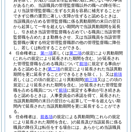
員を除く。)
の数が当該管理監督職の数に満たない等の事情
があるため、当該職員の管理監督職以外の職への降任等に
より当該管理監督職に生ずる欠員を容易に補充することが
できず公務の運営に著しい支障が生ずると認めるときは、
当該職員が占める管理監督職に係る異動期間の末日の翌日
から起算して一年を超えない期間内で当該異動期間を延長
し、引き続き当該管理監督職を占めている職員に当該管理
監督職を占めたまま勤務をさせ、又は当該職員を当該管理
監督職が属する特定管理監督職群の他の管理監督職に降任
し、若しくは転任することができる。
4
任命権者は、
第一項
若しくは
第二項
の規定により異動期間
(これらの規定により延長された期間を含む。)
が延長され
た管理監督職を占める職員について
前項
に規定する事由が
あると認めるとき
(
第二項
の規定により延長された当該異動
期間を更に延長することができるときを除く。)
、又は
前項
若しくはこの項の規定により異動期間
(
前三項
又はこの項の
規定により延長された期間を含む。)
が延長された管理監督
職を占める職員について
前項
に規定する事由が引き続きあ
ると認めるときは、人事委員会の承認を得て、延長された
当該異動期間の末日の翌日から起算して一年を超えない期
間内で延長された当該異動期間を更に延長することができ
る。
5
任命権者は、
前各項
の規定による異動期間
(これらの規定
により延長された期間を含む。)
の延長及び当該延長に係る
職員の降任又は転任をする場合には、あらかじめ当該職員