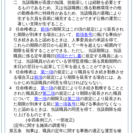
二
当該職務が高度の知識、技能若しくは経験を必要とす
るものであるため、又は当該職務に係る勤務環境その他
の勤務条件に特殊性があるため、当該職員の退職により
生ずる欠員を容易に補充することができず公務の運営に
著しい支障が生ずること。
2
任命権者は、
前項
の期限又はこの項の規定により延長され
た期限が到来する場合において、
前項各号
に掲げる事由が
引き続きあると認めるときは、人事委員会の承認を得て、
これらの期限の翌日から起算して一年を超えない範囲内で
期限を延長することができる。
ただし、当該期限は、当該
職員に係る定年退職日
(
同項ただし書
に規定する職員にあっ
ては、当該職員が占めている管理監督職に係る異動期間の
末日)
の翌日から起算して三年を超えることができない。
3
任命権者は、
第一項
の規定により職員を引き続き勤務させ
る場合又は
前項
の規定により期限を延長する場合には、あ
らかじめ当該職員の同意を得なければならない。
4
任命権者は、
第一項
の規定により引き続き勤務することと
された職員及び
第二項
の規定により期限が延長された職員
について、
第一項
の期限又は
第二項
の規定により延長され
た期限が到来する前に
第一項各号
に掲げる事由がなくなっ
たと認めるときは、当該職員の同意を得て、当該期限を繰
り上げるものとする。
(令四条例三八・一部改正)
(定年に関する施策の調査等)
第五条
知事は、職員の定年に関する事務の適正な運営を確