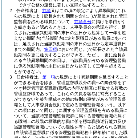
できず公務の運営に著しい支障が生ずること。
2
任命権者は、
前項
又はこの項の規定により異動期間
(これ
らの規定により延長された期間を含む。)
が延長された管理
監督職を占める職員について、
前項各号
に掲げる事由が引
き続きあると認めるときは、人事委員会の承認を得て、延
長された当該異動期間の末日の翌日から起算して一年を超
えない期間内
(当該期間内に定年退職日がある職員にあって
は、延長された当該異動期間の末日の翌日から定年退職日
までの期間内。
第四項
において同じ。)
で延長された当該異
動期間を更に延長することができる。
ただし、更に延長さ
れる当該異動期間の末日は、当該職員が占める管理監督職
に係る異動期間の末日の翌日から起算して三年を超えるこ
とができない。
3
任命権者は、
第一項
の規定により異動期間を延長すること
ができる場合を除き、管理監督職以外の職への降任等をす
べき特定管理監督職群
(職務の内容が相互に類似する複数の
管理監督職であって、これらの欠員を容易に補充すること
ができない年齢別構成その他の特別の事情がある管理監督
職として人事委員会規則で定める管理監督職をいう。以下
この項において同じ。)
に属する管理監督職を占める職員に
ついて、当該特定管理監督職群に属する管理監督職の属す
る職制上の段階の標準的な職に係る標準職務遂行能力及び
当該管理監督職についての適性を有すると認められる職員
(当該管理監督職に係る管理監督職勤務上限年齢に達した職