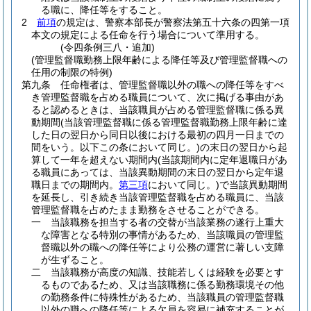
る職に、降任等をすること。
2
前項
の規定は、警察本部長が警察法第五十六条の四第一項
本文の規定による任命を行う場合について準用する。
(令四条例三八・追加)
(管理監督職勤務上限年齢による降任等及び管理監督職への
任用の制限の特例)
第九条
任命権者は、管理監督職以外の職への降任等をすべ
き管理監督職を占める職員について、次に掲げる事由があ
ると認めるときは、当該職員が占める管理監督職に係る異
動期間
(当該管理監督職に係る管理監督職勤務上限年齢に達
した日の翌日から同日以後における最初の四月一日までの
間をいう。以下この条において同じ。)
の末日の翌日から起
算して一年を超えない期間内
(当該期間内に定年退職日があ
る職員にあっては、当該異動期間の末日の翌日から定年退
職日までの期間内。
第三項
において同じ。)
で当該異動期間
を延長し、引き続き当該管理監督職を占める職員に、当該
管理監督職を占めたまま勤務をさせることができる。
一
当該職務を担当する者の交替が当該業務の遂行上重大
な障害となる特別の事情があるため、当該職員の管理監
督職以外の職への降任等により公務の運営に著しい支障
が生ずること。
二
当該職務が高度の知識、技能若しくは経験を必要とす
るものであるため、又は当該職務に係る勤務環境その他
の勤務条件に特殊性があるため、当該職員の管理監督職
以外の職への降任等による欠員を容易に補充することが