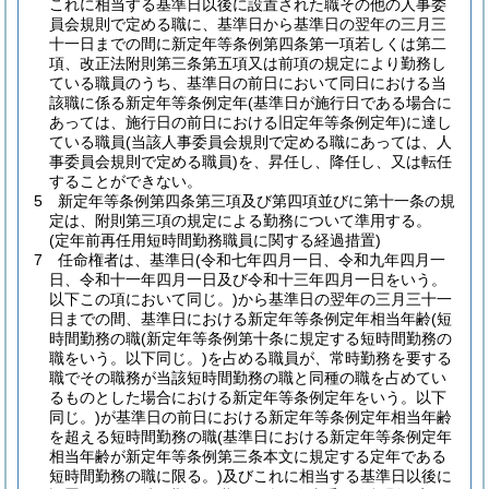
これに相当する基準日以後に設置された職その他の人事委
員会規則で定める職に、基準日から基準日の翌年の三月三
十一日までの間に新定年等条例第四条第一項若しくは第二
項、改正法附則第三条第五項又は前項の規定により勤務し
ている職員のうち、基準日の前日において同日における当
該職に係る新定年等条例定年
(基準日が施行日である場合に
あっては、施行日の前日における旧定年等条例定年)
に達し
ている職員
(当該人事委員会規則で定める職にあっては、人
事委員会規則で定める職員)
を、昇任し、降任し、又は転任
することができない。
5
新定年等条例第四条第三項及び第四項並びに第十一条の規
定は、附則第三項の規定による勤務について準用する。
(定年前再任用短時間勤務職員に関する経過措置)
7
任命権者は、基準日
(令和七年四月一日、令和九年四月一
日、令和十一年四月一日及び令和十三年四月一日をいう。
以下この項において同じ。)
から基準日の翌年の三月三十一
日までの間、基準日における新定年等条例定年相当年齢
(短
時間勤務の職
(新定年等条例第十条に規定する短時間勤務の
職をいう。以下同じ。)
を占める職員が、常時勤務を要する
職でその職務が当該短時間勤務の職と同種の職を占めてい
るものとした場合における新定年等条例定年をいう。以下
同じ。)
が基準日の前日における新定年等条例定年相当年齢
を超える短時間勤務の職
(基準日における新定年等条例定年
相当年齢が新定年等条例第三条本文に規定する定年である
短時間勤務の職に限る。)
及びこれに相当する基準日以後に