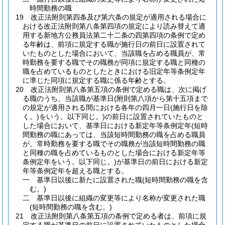
時間勤務の職
19
改正法附則第四条及び第六条の規定が適用される場合に
おける改正法附則第八条第四項の規定により読み替えて適
用する新地方公務員法第二十二条の四第四項の条例で定め
る年齢は、前項に規定する職が施行日の前日に設置されて
いたものとした場合において、当該職を占める職員が、常
時勤務を要する職でその職務が同項に規定する職と同種の
職を占めているものとしたときにおける旧定年等条例定年
に準じた同項に規定する職に係る年齢とする。
20
改正法附則第八条第五項の条例で定める職は、次に掲げ
る職のうち、当該職が基準日
(附則第八項から第十五項まで
の規定が適用される間における各年の四月一日
(施行日を除
く。)
をいう。以下同じ。)
の前日に設置されていたものと
した場合において、基準日における新定年等条例定年
(短時
間勤務の職にあっては、当該短時間勤務の職を占める職員
が、常時勤務を要する職でその職務が当該短時間勤務の職
と同種の職を占めているものとした場合における新定年等
条例定年をいう。以下同じ。)
が基準日の前日における新定
年等条例定年を超える職とする。
一
基準日以後に新たに設置された職
(短時間勤務の職を含
む。)
二
基準日以後に組織の変更等により名称が変更された職
(短時間勤務の職を含む。)
21
改正法附則第八条第五項の条例で定める者は、前項に規