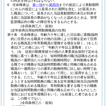
の同意を得なければならない。
6
任命権者は、
第一項
から
第四項
までの規定により異動期間
(これらの規定により延長された期間を含む。)
が延長され
た職員について、延長された当該異動期間の末日が到来す
る前に当該延長の事由がなくなったと認めるときは、管理
監督職以外の職への降任等をするものとする。
(令四条例三八・追加)
(定年前再任用短時間勤務職員の任用)
第十条
任命権者は、年齢六十年に達した日以後に退職
(臨時
的に任用される職員その他の法律により任期を定めて任用
される職員及び非常勤職員が退職する場合を除く。)
をした
者
(以下この条において「年齢六十年以上退職者」とい
う。)
を、従前の勤務実績その他の人事委員会規則で定める
情報に基づく選考により、短時間勤務の職
(当該職を占める
職員の一週間当たりの通常の勤務時間が、常時勤務を要す
る職でその職務が当該短時間勤務の職と同種の職を占める
職員の一週間当たりの通常の勤務時間に比し短い時間であ
る職をいう。以下この条において同じ。)
に採用することが
できる。
ただし、年齢六十年以上退職者がその者を採用し
ようとする短時間勤務の職に係る定年退職日相当日
(短時間
勤務の職を占める職員が、常時勤務を要する職でその職務
が当該短時間勤務の職と同種の職を占めているものとした
場合における定年退職日をいう。)
を経過した者であるとき
は、この限りでない。
(令四条例三八・追加)