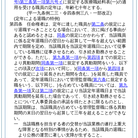
号)
第三条第一項第六号イ
に規定する医療職給料表
(一)
の適
用を受ける職員の定年は、年齢七十年とする。
(平一九条例二三・令四条例三八・一部改正)
(定年による退職の特例)
第四条
任命権者は、定年に達した職員が
第二条
の規定によ
り退職すべきこととなる場合において、次に掲げる事由が
あると認めるときは、
同条
の規定にかかわらず、当該職員
に係る定年退職日の翌日から起算して一年を超えない範囲
内で期限を定め、当該職員を当該定年退職日において従事
している職務に従事させるため、引き続き勤務させること
ができる。
ただし、
第九条第一項
から
第四項
までの規定に
より異動期間
(
同条第一項
に規定する異動期間をいう。以下
この項及び
次項
において同じ。)
(
同条第一項
から
第四項
ま
での規定により延長された期間を含む。)
を延長した職員で
あって、定年退職日において管理監督職
(
第六条
に規定する
職をいう。以下同じ。)
を占めている職員については、
第九
条第一項
又は
第二項
の規定により当該定年退職日まで当該
異動期間を延長した場合であって、引き続き勤務させるこ
とについて人事委員会の承認を得たときに限るものとし、
当該期限は、当該職員が占めている管理監督職に係る異動
期間の末日の翌日から起算して三年を超えることができな
い。
一
当該職務を担当する者の交替が当該業務の遂行上重大
な障害となる特別の事情があるため、当該職員の退職に
より公務の運営に著しい支障が生ずること。