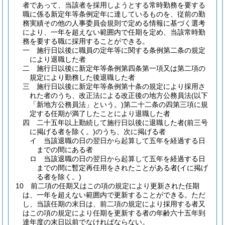
者であって、当該者を採用しようとする常時勤務を要する
職に係る新定年等条例定年に達しているものを、従前の勤
務実績その他の人事委員会規則で定める情報に基づく選考
により、一年を超えない範囲内で任期を定め、当該常時勤
務を要する職に採用することができる。
一
施行日以後に職員の定年等に関する条例第二条の規定
により退職した者
二
施行日以後に新定年等条例第四条第一項又は第二項の
規定により勤務した後退職した者
三
施行日以後に新定年等条例第十条の規定により採用さ
れた者のうち、改正法による改正後の地方公務員法
(以下
「新地方公務員法」という。)
第二十二条の四第三項に規
定する任期が満了したことにより退職した者
四
二十五年以上勤続して施行日以後に退職した者
(前三号
に掲げる者を除く。)
のうち、次に掲げる者
イ
当該退職の日の翌日から起算して五年を経過する日
までの間にある者
ロ
当該退職の日の翌日から起算して五年を経過する日
までの間に暫定再任用をされたことがある者
(イに掲げ
る者を除く。)
10
前二項の任期又はこの項の規定により更新された任期
は、一年を超えない範囲内で更新することができる。
ただ
し、当該任期の末日は、前二項の規定により採用する者又
はこの項の規定により任期を更新する者の年齢六十五年到
達年度の末日以前でなければならない。