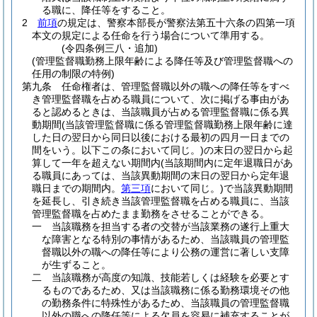
る職に、降任等をすること。
2
前項
の規定は、警察本部長が警察法第五十六条の四第一項
本文の規定による任命を行う場合について準用する。
(令四条例三八・追加)
(管理監督職勤務上限年齢による降任等及び管理監督職への
任用の制限の特例)
第九条
任命権者は、管理監督職以外の職への降任等をすべ
き管理監督職を占める職員について、次に掲げる事由があ
ると認めるときは、当該職員が占める管理監督職に係る異
動期間
(当該管理監督職に係る管理監督職勤務上限年齢に達
した日の翌日から同日以後における最初の四月一日までの
間をいう。以下この条において同じ。)
の末日の翌日から起
算して一年を超えない期間内
(当該期間内に定年退職日があ
る職員にあっては、当該異動期間の末日の翌日から定年退
職日までの期間内。
第三項
において同じ。)
で当該異動期間
を延長し、引き続き当該管理監督職を占める職員に、当該
管理監督職を占めたまま勤務をさせることができる。
一
当該職務を担当する者の交替が当該業務の遂行上重大
な障害となる特別の事情があるため、当該職員の管理監
督職以外の職への降任等により公務の運営に著しい支障
が生ずること。
二
当該職務が高度の知識、技能若しくは経験を必要とす
るものであるため、又は当該職務に係る勤務環境その他
の勤務条件に特殊性があるため、当該職員の管理監督職
以外の職への降任等による欠員を容易に補充することが