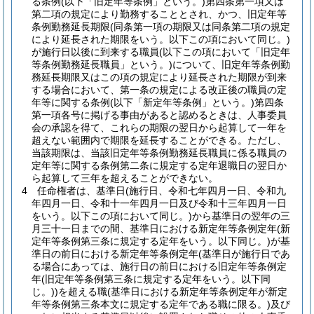
る条例
(以下「旧定年等条例」という。)
第四条第一項又は
第二項の規定により勤務することとされ、かつ、旧定年等
条例勤務延長期限
(同条第一項の期限又は同条第二項の規定
により延長された期限をいう。以下この項において同じ。)
が施行日以後に到来する職員
(以下この項において「旧定年
等条例勤務延長職員」という。)
について、旧定年等条例勤
務延長期限又はこの項の規定により延長された期限が到来
する場合において、第一条の規定による改正後の職員の定
年等に関する条例
(以下「新定年等条例」という。)
第四条
第一項各号に掲げる事由があると認めるときは、人事委員
会の承認を得て、これらの期限の翌日から起算して一年を
超えない範囲内で期限を延長することができる。
ただし、
当該期限は、当該旧定年等条例勤務延長職員に係る職員の
定年等に関する条例第二条に規定する定年退職日の翌日か
ら起算して三年を超えることができない。
4
任命権者は、基準日
(施行日、令和七年四月一日、令和九
年四月一日、令和十一年四月一日及び令和十三年四月一日
をいう。以下この項において同じ。)
から基準日の翌年の三
月三十一日までの間、基準日における新定年等条例定年
(新
定年等条例第三条に規定する定年をいう。以下同じ。)
が基
準日の前日における新定年等条例定年
(基準日が施行日であ
る場合にあっては、施行日の前日における旧定年等条例定
年
(旧定年等条例第三条に規定する定年をいう。以下同
じ。)
)
を超える職
(基準日における新定年等条例定年が新定
年等条例第三条本文に規定する定年である職に限る。)
及び