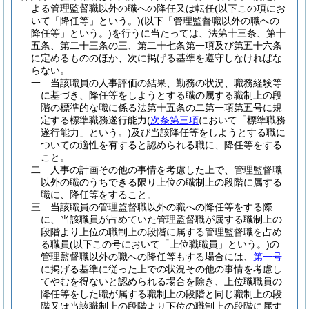
よる管理監督職以外の職への降任又は転任
(以下この項にお
いて「降任等」という。)
(以下「管理監督職以外の職への
降任等」という。)
を行うに当たっては、法第十三条、第十
五条、第二十三条の三、第二十七条第一項及び第五十六条
に定めるもののほか、次に掲げる基準を遵守しなければな
らない。
一
当該職員の人事評価の結果、勤務の状況、職務経験等
に基づき、降任等をしようとする職の属する職制上の段
階の標準的な職に係る法第十五条の二第一項第五号に規
定する標準職務遂行能力
(
次条第三項
において「標準職務
遂行能力」という。)
及び当該降任等をしようとする職に
ついての適性を有すると認められる職に、降任等をする
こと。
二
人事の計画その他の事情を考慮した上で、管理監督職
以外の職のうちできる限り上位の職制上の段階に属する
職に、降任等をすること。
三
当該職員の管理監督職以外の職への降任等をする際
に、当該職員が占めていた管理監督職が属する職制上の
段階より上位の職制上の段階に属する管理監督職を占め
る職員
(以下この号において「上位職職員」という。)
の
管理監督職以外の職への降任等もする場合には、
第一号
に掲げる基準に従った上での状況その他の事情を考慮し
てやむを得ないと認められる場合を除き、上位職職員の
降任等をした職が属する職制上の段階と同じ職制上の段
階又は当該職制上の段階より下位の職制上の段階に属す