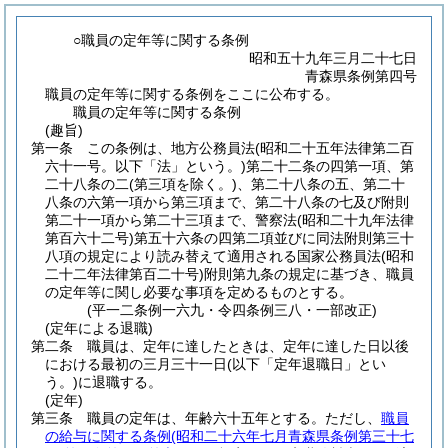
○職員の定年等に関する条例
昭和五十九年三月二十七日
青森県条例第四号
職員の定年等に関する条例をここに公布する。
職員の定年等に関する条例
(趣旨)
第一条
この条例は、地方公務員法
(昭和二十五年法律第二百
六十一号。以下「法」という。)
第二十二条の四第一項、第
二十八条の二
(第三項を除く。)
、第二十八条の五、第二十
八条の六第一項から第三項まで、第二十八条の七及び附則
第二十一項から第二十三項まで、警察法
(昭和二十九年法律
第百六十二号)
第五十六条の四第二項並びに同法附則第三十
八項の規定により読み替えて適用される国家公務員法
(昭和
二十二年法律第百二十号)
附則第九条の規定に基づき、職員
の定年等に関し必要な事項を定めるものとする。
(平一二条例一六九・令四条例三八・一部改正)
(定年による退職)
第二条
職員は、定年に達したときは、定年に達した日以後
における最初の三月三十一日
(以下「定年退職日」とい
う。)
に退職する。
(定年)
第三条
職員の定年は、年齢六十五年とする。
ただし、
職員
の給与に関する条例
(昭和二十六年七月青森県条例第三十七