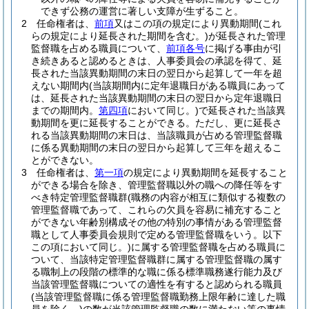
できず公務の運営に著しい支障が生ずること。
2
任命権者は、
前項
又はこの項の規定により異動期間
(これ
らの規定により延長された期間を含む。)
が延長された管理
監督職を占める職員について、
前項各号
に掲げる事由が引
き続きあると認めるときは、人事委員会の承認を得て、延
長された当該異動期間の末日の翌日から起算して一年を超
えない期間内
(当該期間内に定年退職日がある職員にあって
は、延長された当該異動期間の末日の翌日から定年退職日
までの期間内。
第四項
において同じ。)
で延長された当該異
動期間を更に延長することができる。
ただし、更に延長さ
れる当該異動期間の末日は、当該職員が占める管理監督職
に係る異動期間の末日の翌日から起算して三年を超えるこ
とができない。
3
任命権者は、
第一項
の規定により異動期間を延長すること
ができる場合を除き、管理監督職以外の職への降任等をす
べき特定管理監督職群
(職務の内容が相互に類似する複数の
管理監督職であって、これらの欠員を容易に補充すること
ができない年齢別構成その他の特別の事情がある管理監督
職として人事委員会規則で定める管理監督職をいう。以下
この項において同じ。)
に属する管理監督職を占める職員に
ついて、当該特定管理監督職群に属する管理監督職の属す
る職制上の段階の標準的な職に係る標準職務遂行能力及び
当該管理監督職についての適性を有すると認められる職員
(当該管理監督職に係る管理監督職勤務上限年齢に達した職