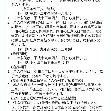
中「任命権者」とあるのは、「警察本部長」と読み替える
ものとする。
(令四条例三八・追加)
附
則
(平成一二年
条例第一六九号)
1
この条例は、平成十三年四月一日から施行する。
2
この条例の施行の日
(以下「施行日」という。)
前に第四条
の規定による改正前の職員の定年等に関する条例第五条第
一項の規定により採用され、同項の任期又は同条第二項の
規定により更新された任期の末日が施行日以後である職員
に係る任用
(任期の更新を除く。)
については、なお従前の
例による。
附
則
(平成一九年
条例第二三号)
抄
(施行期日)
1
この条例は、平成十九年四月一日から施行する。
附
則
(令和四年
条例第三八号)
抄
(施行期日)
1
この条例は、令和五年四月一日から施行する。
ただし、次
項の規定は、公布の日から施行する。
(改正法附則第二条第三項の条例で定める年齢)
2
地方公務員法の一部を改正する法律
(令和三年法律第六十
三号。以下「改正法」という。)
附則第二条第三項の条例で
定める年齢は、年齢六十年とする。
(定年による退職の特例に関する経過措置)
3
任命権者は、この条例の施行の日
(以下「施行日」とい
う。)
前に第一条の規定による改正前の職員の定年等に関す