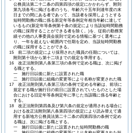
公務員法第二十二条の四第四項の規定にかかわらず、附則
第九項各号に掲げる者のうち、年齢六十五年到達年度の末
日までの間にある者であって、当該者を採用しようとする
短時間勤務の職に係る新定年等条例定年相当年齢に達して
いるもの
(新定年等条例第十条の規定により当該短時間勤務
の職に採用することができる者を除く。)
を、従前の勤務実
績その他の人事委員会規則で定める情報に基づく選考によ
り、一年を超えない範囲内で任期を定め、当該短時間勤務
の職に採用することができる。
15
前二項の規定により採用された職員の任期については、
附則第十項から第十二項までの規定を準用する。
16
改正法附則第八条第三項の条例で定める職は、次に掲げ
る職とする。
一
施行日以後に新たに設置された職
二
施行日以後に組織の変更等により名称が変更された職
17
改正法附則第八条第三項の条例で定める年齢は、前項に
規定する職が施行日の前日に設置されていたものとした場
合における旧定年等条例定年に準じた当該職に係る年齢と
する。
18
改正法附則第四条及び第六条の規定が適用される場合に
おける改正法附則第八条第四項の規定により読み替えて適
用する新地方公務員法第二十二条の四第四項の条例で定め
る職は、次に掲げる職とする。
一
施行日以後に新たに設置された短時間勤務の職
二
施行日以後に組織の変更等により名称が変更された短