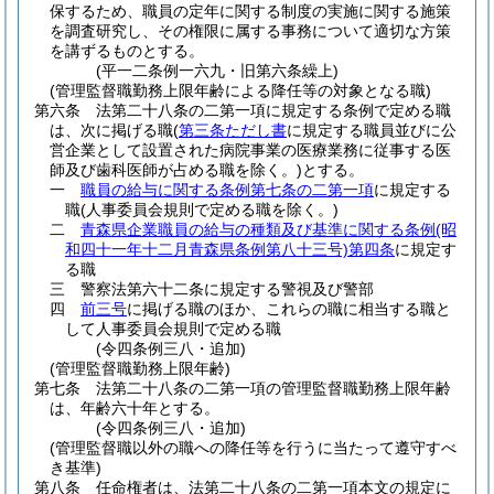
保するため、職員の定年に関する制度の実施に関する施策
を調査研究し、その権限に属する事務について適切な方策
を講ずるものとする。
(平一二条例一六九・旧第六条繰上)
(管理監督職勤務上限年齢による降任等の対象となる職)
第六条
法第二十八条の二第一項に規定する条例で定める職
は、次に掲げる職
(
第三条ただし書
に規定する職員並びに公
営企業として設置された病院事業の医療業務に従事する医
師及び歯科医師が占める職を除く。)
とする。
一
職員の給与に関する条例第七条の二第一項
に規定する
職
(人事委員会規則で定める職を除く。)
二
青森県企業職員の給与の種類及び基準に関する条例
(昭
和四十一年十二月青森県条例第八十三号)
第四条
に規定す
る職
三
警察法第六十二条に規定する警視及び警部
四
前三号
に掲げる職のほか、これらの職に相当する職と
して人事委員会規則で定める職
(令四条例三八・追加)
(管理監督職勤務上限年齢)
第七条
法第二十八条の二第一項の管理監督職勤務上限年齢
は、年齢六十年とする。
(令四条例三八・追加)
(管理監督職以外の職への降任等を行うに当たって遵守すべ
き基準)
第八条
任命権者は、法第二十八条の二第一項本文の規定に