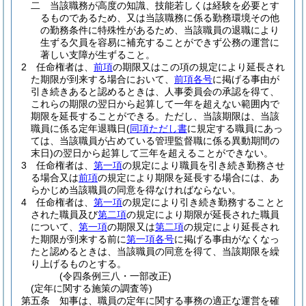
二
当該職務が高度の知識、技能若しくは経験を必要とす
るものであるため、又は当該職務に係る勤務環境その他
の勤務条件に特殊性があるため、当該職員の退職により
生ずる欠員を容易に補充することができず公務の運営に
著しい支障が生ずること。
2
任命権者は、
前項
の期限又はこの項の規定により延長され
た期限が到来する場合において、
前項各号
に掲げる事由が
引き続きあると認めるときは、人事委員会の承認を得て、
これらの期限の翌日から起算して一年を超えない範囲内で
期限を延長することができる。
ただし、当該期限は、当該
職員に係る定年退職日
(
同項ただし書
に規定する職員にあっ
ては、当該職員が占めている管理監督職に係る異動期間の
末日)
の翌日から起算して三年を超えることができない。
3
任命権者は、
第一項
の規定により職員を引き続き勤務させ
る場合又は
前項
の規定により期限を延長する場合には、あ
らかじめ当該職員の同意を得なければならない。
4
任命権者は、
第一項
の規定により引き続き勤務することと
された職員及び
第二項
の規定により期限が延長された職員
について、
第一項
の期限又は
第二項
の規定により延長され
た期限が到来する前に
第一項各号
に掲げる事由がなくなっ
たと認めるときは、当該職員の同意を得て、当該期限を繰
り上げるものとする。
(令四条例三八・一部改正)
(定年に関する施策の調査等)
第五条
知事は、職員の定年に関する事務の適正な運営を確