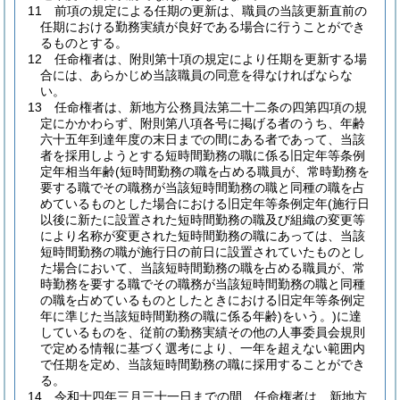
11
前項の規定による任期の更新は、職員の当該更新直前の
任期における勤務実績が良好である場合に行うことができ
るものとする。
12
任命権者は、附則第十項の規定により任期を更新する場
合には、あらかじめ当該職員の同意を得なければならな
い。
13
任命権者は、新地方公務員法第二十二条の四第四項の規
定にかかわらず、附則第八項各号に掲げる者のうち、年齢
六十五年到達年度の末日までの間にある者であって、当該
者を採用しようとする短時間勤務の職に係る旧定年等条例
定年相当年齢
(短時間勤務の職を占める職員が、常時勤務を
要する職でその職務が当該短時間勤務の職と同種の職を占
めているものとした場合における旧定年等条例定年
(施行日
以後に新たに設置された短時間勤務の職及び組織の変更等
により名称が変更された短時間勤務の職にあっては、当該
短時間勤務の職が施行日の前日に設置されていたものとし
た場合において、当該短時間勤務の職を占める職員が、常
時勤務を要する職でその職務が当該短時間勤務の職と同種
の職を占めているものとしたときにおける旧定年等条例定
年に準じた当該短時間勤務の職に係る年齢)
をいう。)
に達
しているものを、従前の勤務実績その他の人事委員会規則
で定める情報に基づく選考により、一年を超えない範囲内
で任期を定め、当該短時間勤務の職に採用することができ
る。
14
令和十四年三月三十一日までの間、任命権者は、新地方