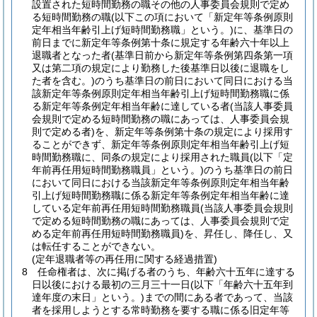
設置された短時間勤務の職その他の人事委員会規則で定め
る短時間勤務の職
(以下この項において「新定年等条例原則
定年相当年齢引上げ短時間勤務職」という。)
に、基準日の
前日までに新定年等条例第十条に規定する年齢六十年以上
退職者となった者
(基準日前から新定年等条例第四条第一項
又は第二項の規定により勤務した後基準日以後に退職をし
た者を含む。)
のうち基準日の前日において同日における当
該新定年等条例原則定年相当年齢引上げ短時間勤務職に係
る新定年等条例定年相当年齢に達している者
(当該人事委員
会規則で定める短時間勤務の職にあっては、人事委員会規
則で定める者)
を、新定年等条例第十条の規定により採用す
ることができず、新定年等条例原則定年相当年齢引上げ短
時間勤務職に、同条の規定により採用された職員
(以下「定
年前再任用短時間勤務職員」という。)
のうち基準日の前日
において同日における当該新定年等条例原則定年相当年齢
引上げ短時間勤務職に係る新定年等条例定年相当年齢に達
している定年前再任用短時間勤務職員
(当該人事委員会規則
で定める短時間勤務の職にあっては、人事委員会規則で定
める定年前再任用短時間勤務職員)
を、昇任し、降任し、又
は転任することができない。
(定年退職者等の再任用に関する経過措置)
8
任命権者は、次に掲げる者のうち、年齢六十五年に達する
日以後における最初の三月三十一日
(以下「年齢六十五年到
達年度の末日」という。)
までの間にある者であって、当該
者を採用しようとする常時勤務を要する職に係る旧定年等