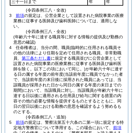
三十一日まで
年
年
(令四条例三八・全改)
3
前項
の規定は、公営企業として設置された病院事業の医療
業務に従事する医師及び歯科医師については、適用しな
い。
(令四条例三八・全改)
(年齢六十年に達する職員等に対する情報の提供及び勤務の
意思の確認)
4
任命権者は、当分の間、職員
(臨時的に任用される職員そ
の他の法律により任期を定めて任用される職員、非常勤職
員、
第三条ただし書
に規定する職員並びに公営企業として
設置された病院事業の医療業務に従事する医師及び歯科医
師を除く。以下この項において同じ。)
が年齢六十年に達す
る日の属する年度の前年度
(当該前年度に職員でなかった者
で、当該前年度の末日後に採用された職員にあっては、当
該職員が採用された日から同日の属する年度の末日までの
期間)
において、当該職員に対し、当該職員が年齢六十年に
達する日以後に適用される任用及び給与に関する措置の内
容その他の必要な情報を提供するものとするとともに、同
日の翌日以後における勤務の意思を確認するよう努めるも
のとする。
(令四条例三八・追加)
5
前項
の規定は、警察法第五十六条の二第一項に規定する特
定地方警務官について準用する。
この場合において、
前項