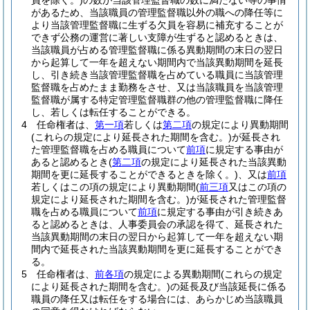
員を除く。)
の数が当該管理監督職の数に満たない等の事情
があるため、当該職員の管理監督職以外の職への降任等に
より当該管理監督職に生ずる欠員を容易に補充することが
できず公務の運営に著しい支障が生ずると認めるときは、
当該職員が占める管理監督職に係る異動期間の末日の翌日
から起算して一年を超えない期間内で当該異動期間を延長
し、引き続き当該管理監督職を占めている職員に当該管理
監督職を占めたまま勤務をさせ、又は当該職員を当該管理
監督職が属する特定管理監督職群の他の管理監督職に降任
し、若しくは転任することができる。
4
任命権者は、
第一項
若しくは
第二項
の規定により異動期間
(これらの規定により延長された期間を含む。)
が延長され
た管理監督職を占める職員について
前項
に規定する事由が
あると認めるとき
(
第二項
の規定により延長された当該異動
期間を更に延長することができるときを除く。)
、又は
前項
若しくはこの項の規定により異動期間
(
前三項
又はこの項の
規定により延長された期間を含む。)
が延長された管理監督
職を占める職員について
前項
に規定する事由が引き続きあ
ると認めるときは、人事委員会の承認を得て、延長された
当該異動期間の末日の翌日から起算して一年を超えない期
間内で延長された当該異動期間を更に延長することができ
る。
5
任命権者は、
前各項
の規定による異動期間
(これらの規定
により延長された期間を含む。)
の延長及び当該延長に係る
職員の降任又は転任をする場合には、あらかじめ当該職員