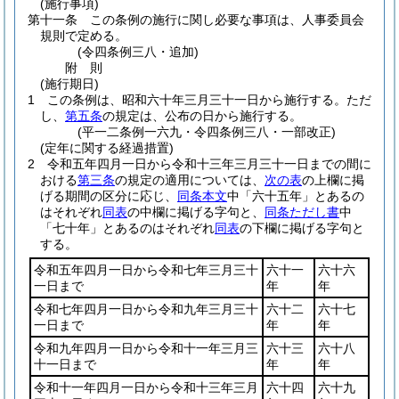
(施行事項)
第十一条
この条例の施行に関し必要な事項は、人事委員会
規則で定める。
(令四条例三八・追加)
附
則
(施行期日)
1
この条例は、昭和六十年三月三十一日から施行する。
ただ
し、
第五条
の規定は、公布の日から施行する。
(平一二条例一六九・令四条例三八・一部改正)
(定年に関する経過措置)
2
令和五年四月一日から令和十三年三月三十一日までの間に
おける
第三条
の規定の適用については、
次の表
の上欄に掲
げる期間の区分に応じ、
同条本文
中「六十五年」とあるの
はそれぞれ
同表
の中欄に掲げる字句と、
同条ただし書
中
「七十年」とあるのはそれぞれ
同表
の下欄に掲げる字句と
する。
令和五年四月一日から令和七年三月三十
六十一
六十六
一日まで
年
年
令和七年四月一日から令和九年三月三十
六十二
六十七
一日まで
年
年
令和九年四月一日から令和十一年三月三
六十三
六十八
十一日まで
年
年
令和十一年四月一日から令和十三年三月
六十四
六十九