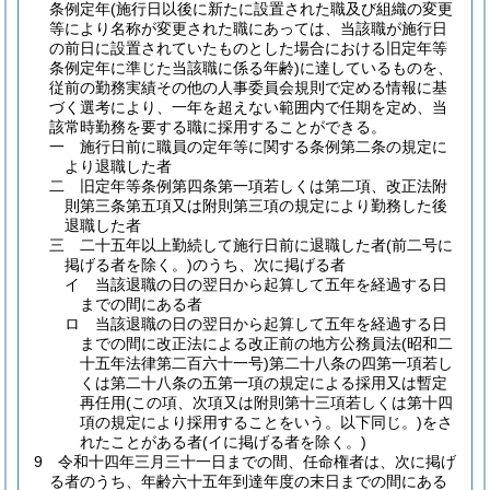
条例定年
(施行日以後に新たに設置された職及び組織の変更
等により名称が変更された職にあっては、当該職が施行日
の前日に設置されていたものとした場合における旧定年等
条例定年に準じた当該職に係る年齢)
に達しているものを、
従前の勤務実績その他の人事委員会規則で定める情報に基
づく選考により、一年を超えない範囲内で任期を定め、当
該常時勤務を要する職に採用することができる。
一
施行日前に職員の定年等に関する条例第二条の規定に
より退職した者
二
旧定年等条例第四条第一項若しくは第二項、改正法附
則第三条第五項又は附則第三項の規定により勤務した後
退職した者
三
二十五年以上勤続して施行日前に退職した者
(前二号に
掲げる者を除く。)
のうち、次に掲げる者
イ
当該退職の日の翌日から起算して五年を経過する日
までの間にある者
ロ
当該退職の日の翌日から起算して五年を経過する日
までの間に改正法による改正前の地方公務員法
(昭和二
十五年法律第二百六十一号)
第二十八条の四第一項若し
くは第二十八条の五第一項の規定による採用又は暫定
再任用
(この項、次項又は附則第十三項若しくは第十四
項の規定により採用することをいう。以下同じ。)
をさ
れたことがある者
(イに掲げる者を除く。)
9
令和十四年三月三十一日までの間、任命権者は、次に掲げ
る者のうち、年齢六十五年到達年度の末日までの間にある