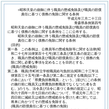
○昭和天皇の崩御に伴う職員の懲戒免除及び職員の賠償
責任に基づく債務の免除に関する条例
平成元年三月二十三日
青森県条例第四号
昭和天皇の崩御に伴う職員の懲戒免除及び職員の賠償責任
に基づく債務の免除に関する条例をここに公布する。
昭和天皇の崩御に伴う職員の懲戒免除及び職員の賠償
責任に基づく債務の免除に関する条例
(目的)
第一条
この条例は、公務員等の懲戒免除等に関する法律
(昭
和二十七年法律第百十七号)
第三条及び第五条の規定に基づ
き、職員の懲戒免除及び職員の賠償責任に基づく債務の免
除に関し必要な事項を定めることを目的とする。
(職員の懲戒免除)
第二条
職員
(市町村立学校職員給与負担法
(昭和二十三年法
律第百三十五号)
第一条及び第二条に規定する職員
(以下こ
の条において「県費負担教職員」という。)
並びにこの条例
の施行前に職員又は県費負担教職員でなくなつた者を含
む。)
のうち、法令及び法令に基づく条例の規定により、昭
和六十四年一月七日前の行為について、平成元年二月二十
四日前に減給又は戒告の懲戒処分を受けた者に対しては、
将来に向かつてその懲戒を免除する。
(職員の賠償責任に基づく債務の免除)