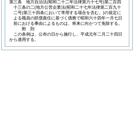
第三条
地方自治法
(昭和二十二年法律第六十七号)
第二百四
十三条の二
(地方公営企業法
(昭和二十七年法律第二百九十
二号)
第三十四条において準用する場合を含む。)
の規定に
よる職員の賠償責任に基づく債務で昭和六十四年一月七日
前における事由によるものは、将来に向かつて免除する。
附
則
この条例は、公布の日から施行し、平成元年二月二十四日
から適用する。