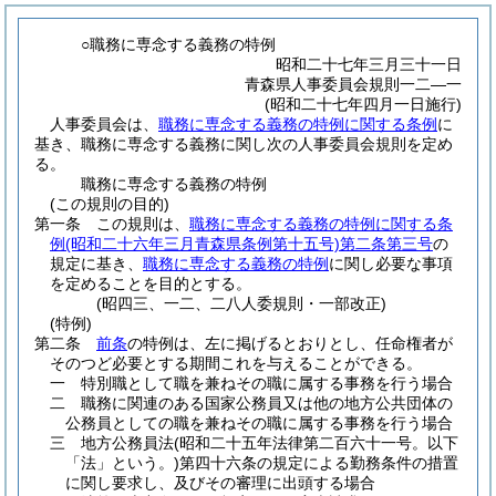
○職務に専念する義務の特例
昭和二十七年三月三十一日
青森県人事委員会規則一二―一
(昭和二十七年四月一日施行)
人事委員会は、
職務に専念する義務の特例に関する条例
に
基き、職務に専念する義務に関し次の人事委員会規則を定め
る。
職務に専念する義務の特例
(この規則の目的)
第一条
この規則は、
職務に専念する義務の特例に関する条
例
(昭和二十六年三月青森県条例第十五号)
第二条第三号
の
規定に基き、
職務に専念する義務の特例
に関し必要な事項
を定めることを目的とする。
(昭四三、一二、二八人委規則・一部改正)
(特例)
第二条
前条
の特例は、左に掲げるとおりとし、任命権者が
そのつど必要とする期間これを与えることができる。
一
特別職として職を兼ねその職に属する事務を行う場合
二
職務に関連のある国家公務員又は他の地方公共団体の
公務員としての職を兼ねその職に属する事務を行う場合
三
地方公務員法
(昭和二十五年法律第二百六十一号。以下
「法」という。)
第四十六条の規定による勤務条件の措置
に関し要求し、及びその審理に出頭する場合