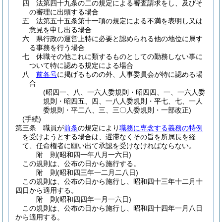
四
法第四十九条の二の規定による審査請求をし、及びそ
の審理に出頭する場合
五
法第五十五条第十一項の規定による不満を表明し又は
意見を申し出る場合
六
県行政の運営上特に必要と認められる他の地位に属す
る事務を行う場合
七
休職その他これに類するものとしての勤務しない事に
ついて特に認める規定による場合
八
前各号
に掲げるものの外、人事委員会が特に認める場
合
(昭四一、八、一六人委規則・昭四四、一、一六人委
規則・昭四五、四、一八人委規則・平七、七、一人
委規則・平二八、三、三〇人委規則・一部改正)
(手続)
第三条
職員が
前条
の規定により
職務に専念する義務の特例
を受けようとする場合は、遅滞なくその旨を所属長を経
て、任命権者に願い出て承認を受けなければならない。
附
則
(昭和四一年八月一六日
)
この規則は、公布の日から施行する。
附
則
(昭和四三年一二月二八日
)
この規則は、公布の日から施行し、昭和四十三年十二月十
四日から適用する。
附
則
(昭和四四年一月一六日
)
この規則は、公布の日から施行し、昭和四十四年一月八日
から適用する。