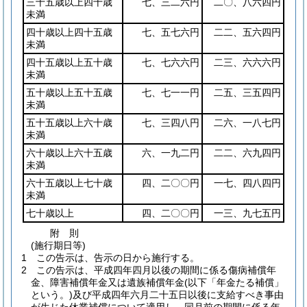
三十五歳以上四十歳
七、三二六円
二〇、八六四円
未満
四十歳以上四十五歳
七、五七六円
二二、五六四円
未満
四十五歳以上五十歳
七、七六六円
二三、六六六円
未満
五十歳以上五十五歳
七、七一一円
二五、三五四円
未満
五十五歳以上六十歳
七、三四八円
二六、一八七円
未満
六十歳以上六十五歳
六、一九二円
二二、六九四円
未満
六十五歳以上七十歳
四、二〇〇円
一七、四八四円
未満
七十歳以上
四、二〇〇円
一三、九七五円
附
則
(施行期日等)
1
この告示は、告示の日から施行する。
2
この告示は、平成四年四月以後の期間に係る傷病補償年
金、障害補償年金又は遺族補償年金
(以下「年金たる補償」
という。)
及び平成四年六月二十五日以後に支給すべき事由