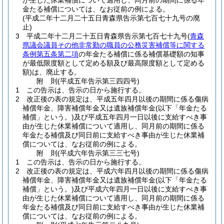
が生じた休業補償について適用し、同月前の期間に係る年
金たる補償については、なお従前の例による。
(平成二年十二月二十五日青森県告示第七百七十九号の廃
止)
3
平成二年十二月二十五日青森県告示第七百七十九号
(
青森
県議会議員その他非常勤の職員の公務災害補償等に関する
条例第五条第二項
の年金たる補償に係る補償基礎額の知事
が最低限度額として定める額及び最高限度額として定める
額)
は、廃止する。
附
則
(平成五年
告示第三四四号)
1
この告示は、告示の日から施行する。
2
改正後の表の規定は、平成五年四月以後の期間に係る傷病
補償年金、障害補償年金又は遺族補償年金
(以下「年金たる
補償」という。)
及び平成五年四月一日以後に支給すべき事
由が生じた休業補償について適用し、同月前の期間に係る
年金たる補償及び同日前に支給すべき事由が生じた休業補
償については、なお従前の例による。
附
則
(平成六年
告示第三三七号)
1
この告示は、告示の日から施行する。
2
改正後の表の規定は、平成六年四月以後の期間に係る傷病
補償年金、障害補償年金又は遺族補償年金
(以下「年金たる
補償」という。)
及び平成六年四月一日以後に支給すべき事
由が生じた休業補償について適用し、同月前の期間に係る
年金たる補償及び同日前に支給すべき事由が生じた休業補
償については、なお従前の例による。