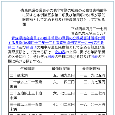
○青森県議会議員その他非常勤の職員の公務災害補償等
に関する条例第五条第二項及び第四項の知事が最低
限度額として定める額及び最高限度額として定める
額
平成四年四月二十七日
青森県告示第三百八号
青森県議会議員その他非常勤の職員の公務災害補償等に関
する条例
(昭和四十二年十二月青森県条例第三十九号)
第五条
第二項
及び
第四項
の知事が最低限度額として定める額及び最
高限度額として定める額は、
次の表
の上欄に掲げる年齢階層
の区分に応じ、それぞれ
同表
の中欄に掲げる額及び
同表
の下
欄に掲げる額とする。
年齢階層
最低限度額
最高限度額
二十歳未満
五、四九九円
一三、九七五円
二十歳以上二十五歳
六、一四三円
一三、九七五円
未満
二十五歳以上三十歳
六、七〇三円
一五、二三七円
未満
三十歳以上三十五歳
七、〇二三円
一八、〇一六円
未満