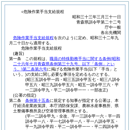
○危険作業手当支給規程
昭和三十三年三月三十一日
青森県訓令甲第二十二号
庁中一般
各出先機関
危険作業手当支給規程
を次のように定め、昭和三十二年九
月二十日から適用する。
危険作業手当支給規程
(趣旨)
第一条
この規程は、
職員の特殊勤務手当に関する条例
(昭和
二十六年七月青森県条例第三十九号。以下「条例」とい
う。)
第二条第六号
に掲げる危険作業手当
(以下「手当」と
いう。)
の支給に関し必要な事項を定めるものとする。
(昭三五訓令甲一四・昭三五訓令甲五七・昭三八訓令
甲五六・昭三九訓令甲五六・昭五一訓令甲三六・平
一二訓令甲九・平二一訓令甲一一・一部改正)
(公署の指定)
第二条
条例第十五条
に規定する知事が指定する公署は、本
庁経済産業政策課、本庁消防保安課、農林水産事務所、県
土整備事務所及び空港管理事務所とする。
(平一二訓令甲九・全改、平一三訓令甲一六・平一四
訓令甲一八・平一七訓令甲一八・平一八訓令甲五・
平一九訓令甲四・平二一訓令甲一一・平二四訓令甲