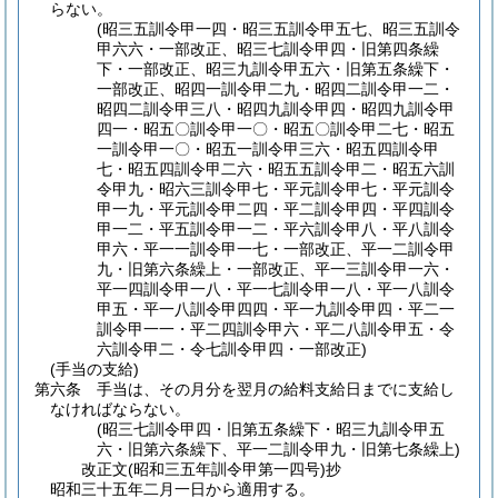
らない。
(昭三五訓令甲一四・昭三五訓令甲五七、昭三五訓令
甲六六・一部改正、昭三七訓令甲四・旧第四条繰
下・一部改正、昭三九訓令甲五六・旧第五条繰下・
一部改正、昭四一訓令甲二九・昭四二訓令甲一二・
昭四二訓令甲三八・昭四九訓令甲四・昭四九訓令甲
四一・昭五〇訓令甲一〇・昭五〇訓令甲二七・昭五
一訓令甲一〇・昭五一訓令甲三六・昭五四訓令甲
七・昭五四訓令甲二六・昭五五訓令甲二・昭五六訓
令甲九・昭六三訓令甲七・平元訓令甲七・平元訓令
甲一九・平元訓令甲二四・平二訓令甲四・平四訓令
甲一二・平五訓令甲一二・平六訓令甲八・平八訓令
甲六・平一一訓令甲一七・一部改正、平一二訓令甲
九・旧第六条繰上・一部改正、平一三訓令甲一六・
平一四訓令甲一八・平一七訓令甲一八・平一八訓令
甲五・平一八訓令甲四四・平一九訓令甲四・平二一
訓令甲一一・平二四訓令甲六・平二八訓令甲五・令
六訓令甲二・令七訓令甲四・一部改正)
(手当の支給)
第六条
手当は、その月分を翌月の給料支給日までに支給し
なければならない。
(昭三七訓令甲四・旧第五条繰下・昭三九訓令甲五
六・旧第六条繰下、平一二訓令甲九・旧第七条繰上)
改正文
(昭和三五年
訓令甲第一四号)
抄
昭和三十五年二月一日から適用する。