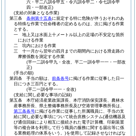
六・平二八訓令甲五・令六訓令甲二・令七訓令甲
四・一部改正)
(支給の対象となる作業)
第三条
条例第十五条
に規定する特に危険が伴うおそれのあ
る特殊な作業で任命権者の定めるものは、次に掲げる作業
とする。
一
地上又は水面上十メートル以上の足場の不安定な箇所
における作業
二
坑内における作業
三
十一月から翌年の四月までの期間内における滑走路の
摩擦係数を測定する作業
(平一二訓令甲九・全改、平二一訓令甲一一・一部改
正)
(手当の額)
第四条
手当の額は、
前条各号
に掲げる作業に従事した日一
日につき三百円とする。
(平二一訓令甲一一・全改)
(支給に関し必要な事項の記録)
第五条
本庁経済産業政策課長、本庁消防保安課長、農林水
産事務所長、県土整備事務所長及び空港管理事務所長は、
第三条各号
に掲げる作業に従事した所属職員に、手当の支
給に関し必要な事項について統合庶務システム
(通信機器及
び通信回線により相互に接続された電子計算機、印刷装置
等の複合体を利用して行う職員の服務に関する届出等に係
る業務処理の体系をいう。)
を使用して記録させなければな