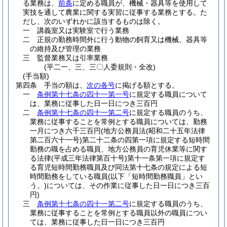
る業務は、
前条
に定める職員が、機械・器具等を使用して
実技を通して農業に関する実習に従事する業務とする。
た
だし、次のいずれかに該当するものは除く。
一
講義室又は実験室で行う業務
二
正規の勤務時間外に行う動物の飼育又は機械、器具等
の維持及び管理の業務
三
監督業務又は引率業務
(平二一、三、三〇人委規則・全改)
(手当額)
第四条
手当の額は、
次の各号
に掲げる額とする。
一
条例第十七条の四十一第一号
に規定する職員について
は、業務に従事した日一日につき三百円
二
条例第十七条の四十一第二号
に規定する職員のうち、
業務に従事することを常例とする職員については、勤務
一月につき六千三百円
(地方公務員法
(昭和二十五年法律
第二百六十一号)
第二十二条の四第一項に規定する短時間
勤務の職を占める職員、地方公務員の育児休業等に関す
る法律
(平成三年法律第百十号)
第十一条第一項に規定す
る育児短時間勤務職員及び同法第十七条の規定による短
時間勤務をしている職員
(以下「短時間勤務職員」とい
う。)
については、その作業に従事した日一日につき三百
円)
三
条例第十七条の四十一第二号
に規定する職員のうち、
業務に従事することを常例とする職員以外の職員につい
ては、業務に従事した日一日につき三百円