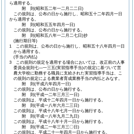
ら適用する。
附
則
(昭和五二年一二月二二日
)
この規則は、公布の日から施行し、昭和五十二年四月一日
から適用する。
附
則
(昭和五五年四月一日
)
この規則は、公布の日から施行する。
附
則
(昭和五八年一二月二七日
)
抄
(施行期日等)
1
この規則は、公布の日から施行し、昭和五十八年四月一日
から適用する。
(手当の内払)
3
この規則の規定を適用する場合においては、改正前の人事
委員会規則七―一三五
(実習指導手当)
の規定に基づいて営
農大学校に勤務する職員に支給された実習指導手当は、こ
の規則の規定による農業者育成業務手当の内払とみなす。
附
則
(平成六年四月一日
)
この規則は、公布の日から施行する。
附
則
(平成一二年三月三一日
)
この規則は、平成十二年四月一日から施行する。
附
則
(平成一八年六月二三日
)
この規則は、平成十八年七月一日から施行する。
附
則
(平成一八年九月二九日
)
この規則は、平成十八年十月一日から施行する。
附
則
(平成二一年三月三〇日
)
この規則は、平成二十一年四月一日から施行する。