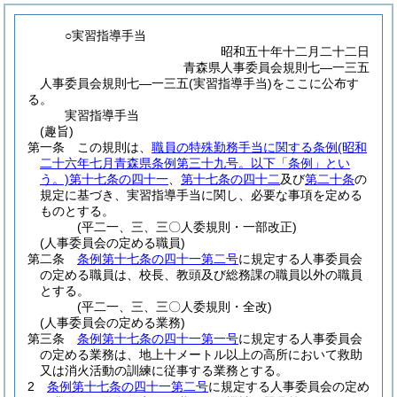
○実習指導手当
昭和五十年十二月二十二日
青森県人事委員会規則七―一三五
人事委員会規則七―一三五(実習指導手当)をここに公布す
る。
実習指導手当
(趣旨)
第一条
この規則は、
職員の特殊勤務手当に関する条例
(昭和
二十六年七月青森県条例第三十九号。以下「条例」とい
う。)
第十七条の四十一
、
第十七条の四十二
及び
第二十条
の
規定に基づき、実習指導手当に関し、必要な事項を定める
ものとする。
(平二一、三、三〇人委規則・一部改正)
(人事委員会の定める職員)
第二条
条例第十七条の四十一第二号
に規定する人事委員会
の定める職員は、校長、教頭及び総務課の職員以外の職員
とする。
(平二一、三、三〇人委規則・全改)
(人事委員会の定める業務)
第三条
条例第十七条の四十一第一号
に規定する人事委員会
の定める業務は、地上十メートル以上の高所において救助
又は消火活動の訓練に従事する業務とする。
2
条例第十七条の四十一第二号
に規定する人事委員会の定め