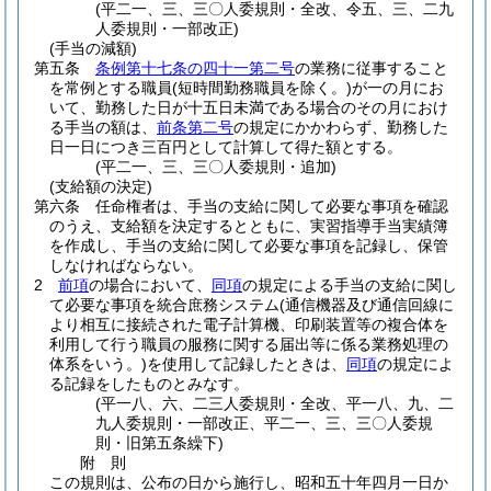
(平二一、三、三〇人委規則・全改、令五、三、二九
人委規則・一部改正)
(手当の減額)
第五条
条例第十七条の四十一第二号
の業務に従事すること
を常例とする職員
(短時間勤務職員を除く。)
が一の月にお
いて、勤務した日が十五日未満である場合のその月におけ
る手当の額は、
前条第二号
の規定にかかわらず、勤務した
日一日につき三百円として計算して得た額とする。
(平二一、三、三〇人委規則・追加)
(支給額の決定)
第六条
任命権者は、手当の支給に関して必要な事項を確認
のうえ、支給額を決定するとともに、実習指導手当実績簿
を作成し、手当の支給に関して必要な事項を記録し、保管
しなければならない。
2
前項
の場合において、
同項
の規定による手当の支給に関し
て必要な事項を統合庶務システム
(通信機器及び通信回線に
より相互に接続された電子計算機、印刷装置等の複合体を
利用して行う職員の服務に関する届出等に係る業務処理の
体系をいう。)
を使用して記録したときは、
同項
の規定によ
る記録をしたものとみなす。
(平一八、六、二三人委規則・全改、平一八、九、二
九人委規則・一部改正、平二一、三、三〇人委規
則・旧第五条繰下)
附
則
この規則は、公布の日から施行し、昭和五十年四月一日か