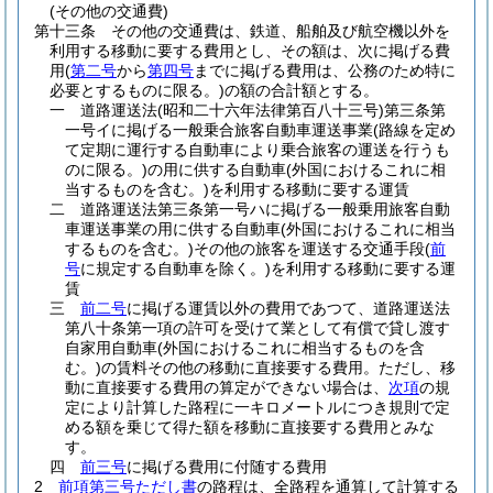
(その他の交通費)
第十三条
その他の交通費は、鉄道、船舶及び航空機以外を
利用する移動に要する費用とし、その額は、次に掲げる費
用
(
第二号
から
第四号
までに掲げる費用は、公務のため特に
必要とするものに限る。)
の額の合計額とする。
一
道路運送法
(昭和二十六年法律第百八十三号)
第三条第
一号イに掲げる一般乗合旅客自動車運送事業
(路線を定め
て定期に運行する自動車により乗合旅客の運送を行うも
のに限る。)
の用に供する自動車
(外国におけるこれに相
当するものを含む。)
を利用する移動に要する運賃
二
道路運送法第三条第一号ハに掲げる一般乗用旅客自動
車運送事業の用に供する自動車
(外国におけるこれに相当
するものを含む。)
その他の旅客を運送する交通手段
(
前
号
に規定する自動車を除く。)
を利用する移動に要する運
賃
三
前二号
に掲げる運賃以外の費用であつて、道路運送法
第八十条第一項の許可を受けて業として有償で貸し渡す
自家用自動車
(外国におけるこれに相当するものを含
む。)
の賃料その他の移動に直接要する費用。
ただし、移
動に直接要する費用の算定ができない場合は、
次項
の規
定により計算した路程に一キロメートルにつき規則で定
める額を乗じて得た額を移動に直接要する費用とみな
す。
四
前三号
に掲げる費用に付随する費用
2
前項第三号ただし書
の路程は、全路程を通算して計算する