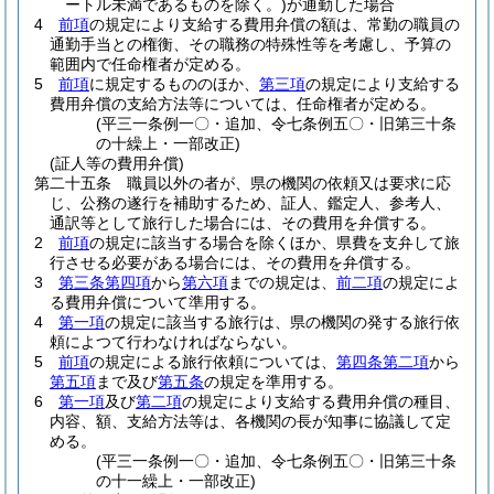
ートル未満であるものを除く。)
が通勤した場合
4
前項
の規定により支給する費用弁償の額は、常勤の職員の
通勤手当との権衡、その職務の特殊性等を考慮し、予算の
範囲内で任命権者が定める。
5
前項
に規定するもののほか、
第三項
の規定により支給する
費用弁償の支給方法等については、任命権者が定める。
(平三一条例一〇・追加、令七条例五〇・旧第三十条
の十繰上・一部改正)
(証人等の費用弁償)
第二十五条
職員以外の者が、県の機関の依頼又は要求に応
じ、公務の遂行を補助するため、証人、鑑定人、参考人、
通訳等として旅行した場合には、その費用を弁償する。
2
前項
の規定に該当する場合を除くほか、県費を支弁して旅
行させる必要がある場合には、その費用を弁償する。
3
第三条第四項
から
第六項
までの規定は、
前二項
の規定によ
る費用弁償について準用する。
4
第一項
の規定に該当する旅行は、県の機関の発する旅行依
頼によつて行わなければならない。
5
前項
の規定による旅行依頼については、
第四条第二項
から
第五項
まで及び
第五条
の規定を準用する。
6
第一項
及び
第二項
の規定により支給する費用弁償の種目、
内容、額、支給方法等は、各機関の長が知事に協議して定
める。
(平三一条例一〇・追加、令七条例五〇・旧第三十条
の十一繰上・一部改正)