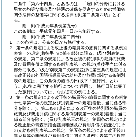
二条中「第六十四条」とあるのは、「雇用の分野における
男女の均等な機会及び待遇の確保を促進するための労働省
関係法律の整備等に関する法律附則第二条第四項」とす
る。
附
則
(平成元年
条例第九号)
この条例は、平成元年四月一日から施行する。
附
則
(平成二年
条例第二四号)
1
この条例は、公布の日から施行する。
2
第一条の規定による改正後の職員等の旅費に関する条例別
表第一の規定
(着後手当に係る部分に限る。)
及び別表第二
の規定、第二条の規定による改正後の特別職の職員の旅費
及び費用弁償に関する条例別表第一の規定
(着後手当に係る
部分に限る。)
及び別表第二の規定並びに第三条の規定によ
る改正後の外国語指導員等の給料及び旅費に関する条例別
表の規定は、この条例の施行の日
(以下「施行日」とい
う。)
以後に完了する旅行について適用し、施行日前に完了
した旅行については、なお従前の例による。
3
第一条の規定による改正後の職員等の旅費に関する条例第
十七条第一項の規定及び別表第一の規定
(着後手当に係る部
分を除く。)
、第二条の規定による改正後の特別職の職員の
旅費及び費用弁償に関する条例別表第一の規定
(着後手当に
係る部分を除く。)
及び別表第三の規定、第四条の規定によ
る改正後の青森県議会議員報酬及び費用弁償の額並びにそ
の支給条例別表第二の規定、第五条の規定による改正後の
選挙長等の報酬及び費用弁償に関する条例別表第二の規定