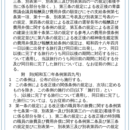
三条、別表第一、別表第三及び別表第四の一の規定
(着後手
当に係る部分を除く。)
、第三条の規定による改正後の青森
県議会議員報酬及び費用弁償の額並びにその支給条例第七
条第一項、第十一条、別表第二号表及び別表第三号表の一
の規定、第四条の規定による改正後の選挙長等の報酬及び
費用弁償に関する条例の規定、第五条の規定による改正後
の建築士法第十条第二項の規定する参考人の費用弁償条例
の規定並びに第六条の規定による改正後の精神衛生鑑定医
の費用弁償及び報酬支給条例の規定は、昭和四十八年四月
一日以後に出発する旅行及び同日前に出発し、かつ、同日
以後に完了する旅行のうち同日以後の期間に対応する分に
ついて適用し、当該旅行のうち同日前の期間に対応する分
及び同日前に完了した旅行については、なお従前の例によ
る。
附
則
(昭和五〇年
条例第四九号)
1
この条例は、公布の日から施行する。
2
この条例による改正後の関係条例の規定は、次項に定める
ものを除き、この条例の施行の日
(以下「施行日」とい
う。)
以後に完了する旅行について適用し、同日前に完了し
た旅行については、なお従前の例による。
3
第一条の規定による改正後の職員等の旅費に関する条例第
十七条第一項、別表第一及び別表第三の一の規定
(着後手当
に係る部分を除く。)
、第二条の規定による改正後の特別職
の職員の旅費及び費用弁償に関する条例第二条及び第三条
の規定並びに別表第一、別表第三及び別表第四の一の規定