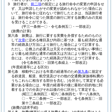
3
旅行者が、
前二項
の規定による旅行命令の変更の申請をせ
ず、又は申請したがその変更が認められなかつた場合にお
いて、旅行命令に従わないで旅行したときは、当該旅行者
は、旅行命令に従つた限度の旅行に対する旅費のみの支給
を受けることができる。
(平三一条例一〇・令七条例五〇・一部改正)
(旅費の計算)
第六条
旅費は、旅行に要する実費を弁償するためのものと
して
次章
に定める種目及び内容に基づき、最も経済的な通
常の経路及び方法により旅行した場合によつて計算する。
ただし、公務上の必要又は天災その他やむを得ない事情に
より最も経済的な通常の経路又は方法により旅行し難い場
合には、その現によつた経路及び方法によつて計算する。
(令七条例五〇・旧第七条繰上・一部改正)
(年度経過等による区分)
第七条
移動中における年度の経過等のため
第九条
に規定す
る鉄道賃、船賃、航空賃及びその他の交通費
(家族移転費の
うちこれらに相当する部分を含む。)
を区分して算定する必
要がある場合には、年度の経過等の後に最初の目的地に到
着するまでの分及びそれ以後の分に区分して算定する。
(昭三二条例四三・昭六〇条例四七・平一八条例九
〇・平二〇条例一二・一部改正、令七条例五〇・旧
第十二条繰上・一部改正)
(旅費の請求手続)