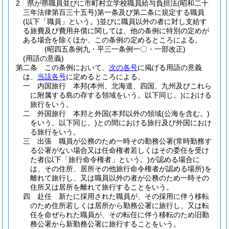
2
県が県職員並びに市町村立学校職員給与負担法
(昭和二十
三年法律第百三十五号)
第一条及び第二条に規定する職員
(以下「職員」という。)
並びに職員以外の者に対し支給す
る旅費及び費用弁償に関しては、他の条例に特別の定めが
ある場合を除くほか、この条例の定めるところによる。
(昭四五条例九・平三一条例一〇・一部改正)
(用語の意義)
第二条
この条例において、
次の各号
に掲げる用語の意義
は、
当該各号
に定めるところによる。
一
内国旅行 本邦
(本州、北海道、四国、九州及びこれら
に附属する島の存する領域をいう。以下同じ。)
における
旅行をいう。
二
外国旅行 本邦と外国
(本邦以外の領域
(公海を含む。)
をいう。以下同じ。)
との間における旅行及び外国におけ
る旅行をいう。
三
出張 職員が公務のため一時その勤務公署
(常時勤務す
る公署がない場合又は任命権者若しくはその委任を受け
た者
(以下「旅行命令権者」という。)
が認める場合に
は、その住所、居所その他旅行命令権者が認める場所)
を
離れて旅行し、又は職員以外の者が公務のため一時その
住所又は居所を離れて旅行することをいう。
四
赴任 新たに採用された職員が、その採用に伴う移転
のため住所若しくは居所から勤務公署に旅行し、又は転
任を命ぜられた職員が、その転任に伴う移転のため旧勤
務公署から新勤務公署に旅行することをいう。