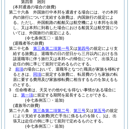
第四章
雑則
(本邦通過の場合の旅費)
第二十六条
外国旅行中本邦を通過する場合には、その本邦
内の旅行について支給する旅費は、内国旅行の規定によ
る。
ただし、外国航路の船舶又は航空機により本邦を出発
し、又は本邦に到着した場合における船賃又は航空賃につ
いては、外国旅行の規定による。
(令七条例五〇・追加)
(退職者等の旅費)
第二十七条
第三条第二項第一号
又は
第四号
の規定により支
給する旅費は、退職等の日の翌日から三月以内における当
該退職等に伴う旅行又は本邦への帰住について、出張又は
赴任の例に準じて規則で定めるものとする。
2
前項
の場合において、退職等となつた職員が家族を移転す
るときは、
同項
に規定する旅費に、転居費のうち家族の転
居に要する費用及び家族移転費に相当するものを加えるも
のとする。
3
任命権者は、天災その他やむを得ない事情がある場合に
は、
第一項
に規定する期間を延長することができる。
(令七条例五〇・追加)
(遺族等の旅費)
第二十八条
第三条第二項第二号
、
第三号
又は
第五号
の規定
により支給する旅費
(死亡手当に係るものを除く。)
は、出
張又は赴任の例に準じて規則で定めるものとする。
(令七条例五〇・追加)