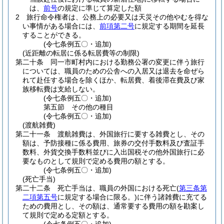
は、
前号
の規定に準じて算定した額
2
旅行命令権者は、公務上の必要又は天災その他やむを得な
い事情がある場合には、
前項第二号
に規定する期間を延長
することができる。
(令七条例五〇・追加)
(近距離の転居に係る転居費等の制限)
第二十条
同一市町村内における勤務公署の変更に伴う旅行
については、職員のための公舎への入居又は退去を命ぜら
れて赴任する場合を除くほか、転居費、着後滞在費及び家
族移転費は支給しない。
(令七条例五〇・追加)
第五節
その他の種目
(令七条例五〇・追加)
(渡航雑費)
第二十一条
渡航雑費は、外国旅行に要する雑費とし、その
額は、予防接種に係る費用、旅券の交付手数料及び査証手
数料、外貨交換手数料並びに入出国税その他外国旅行に必
要なものとして規則で定める費用の額とする。
(令七条例五〇・追加)
(死亡手当)
第二十二条
死亡手当は、職員の外国における死亡
(
第三条第
二項第五号
に規定する場合に限る。)
に伴う諸雑費に充てる
ための費用とし、その額は、通常要する費用の額を勘案し
て規則で定める定額とする。