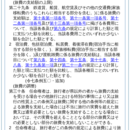
(旅費の支給額の上限)
第二十九条
鉄道賃、船賃、航空賃及びその他の交通費
(家族
移転費のうちこれらに相当する部分を含む。)
に係る旅費の
支給額は、
第十条第一項各号
、
第十一条第一項各号
、
第十
二条第一項各号
及び
第十三条第一項各号
に掲げる各費用に
ついて、当該各条及び
第六条
の規定により計算した額と現
に支払つた額を比較し、当該各費用ごとのいずれか少ない
額を合計した額とする。
2
宿泊費、包括宿泊費、転居費、着後滞在費
(宿泊手当に相
当する部分を除く。)
、家族移転費
(宿泊手当に相当する部
分を除く。)
及び渡航雑費に係る旅費の支給額は、当該各種
目について
第六条
、
第十四条
、
第十五条
、
第十七条
、
第十
八条
、
第十九条第一項
及び
第二十一条
の規定により計算し
た額と現に支払つた額を比較し、当該各種目ごとのいずれ
か少ない額を合計した額とする。
(令七条例五〇・追加)
(旅費の調整)
第三十条
任命権者は、旅行者が県以外の者から旅費の支給
を受ける場合その他旅行における特別の事情により又は旅
行の性質上この条例又は旅費に関する他の条例等の規定に
よる旅費を支給した場合には不当に旅行の実費を超えた旅
費又は通常必要としない旅費を支給することとなる場合に
おいては、その実費を超えることとなる部分の旅費又はそ
の必要としない部分の旅費を支給しないことができる。
2
任命権者は、旅行者がこの条例の規定による旅費により旅