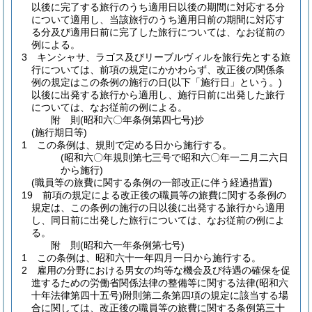
以後に完了する旅行のうち適用日以後の期間に対応する分
について適用し、当該旅行のうち適用日前の期間に対応す
る分及び適用日前に完了した旅行については、なお従前の
例による。
3
キンシャサ、ラゴス及びリーブルヴィルを旅行先とする旅
行については、前項の規定にかかわらず、改正後の関係条
例の規定はこの条例の施行の日
(以下「施行日」という。)
以後に出発する旅行から適用し、施行日前に出発した旅行
については、なお従前の例による。
附
則
(昭和六〇年
条例第四七号)
抄
(施行期日等)
1
この条例は、規則で定める日から施行する。
(昭和六〇年規則第七三号で昭和六〇年一二月二六日
から施行)
(職員等の旅費に関する条例の一部改正に伴う経過措置)
19
前項の規定による改正後の職員等の旅費に関する条例の
規定は、この条例の施行の日以後に出発する旅行から適用
し、同日前に出発した旅行については、なお従前の例によ
る。
附
則
(昭和六一年
条例第七号)
1
この条例は、昭和六十一年四月一日から施行する。
2
雇用の分野における男女の均等な機会及び待遇の確保を促
進するための労働省関係法律の整備等に関する法律
(昭和六
十年法律第四十五号)
附則第二条第四項の規定に該当する場
合に関しては、改正後の職員等の旅費に関する条例第三十