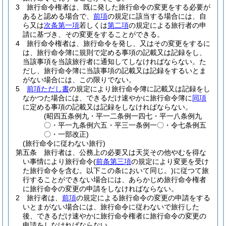
3
旅行命令権者は、既に発した旅行命令の変更をする必要が
あると認める場合で、
前項
の規定に該当する場合には、自
ら又は
次条第一項
若しくは
第二項
の規定による旅行者の申
請に基づき、その変更をすることができる。
4
旅行命令権者は、旅行命令を発し、又はその変更をするに
は、旅行命令簿に規則で定める事項の記載又は記録をし、
当該事項を当該旅行者に通知してしなければならない。
た
だし、旅行命令簿に当該事項の記載又は記録をするいとま
がない場合には、この限りでない。
5
前項ただし書
の規定により旅行命令簿に記載又は記録をし
なかつた場合には、できるだけ速やかに旅行命令簿に
同項
に定める事項の記載又は記録をしなければならない。
(昭四五条例九・平一二条例一四七・平一八条例九
〇・平一九条例六五・平三一条例一〇・令七条例五
〇・一部改正)
(旅行命令に従わない旅行)
第五条
旅行者は、公務上の必要又は天災その他やむを得な
い事情により旅行命令
(
前条第三項
の規定により変更を受け
た旅行命令を含む。以下この条において同じ。)
に従つて旅
行することができない場合には、あらかじめ旅行命令権者
に旅行命令の変更の申請をしなければならない。
2
旅行者は、
前項
の規定による旅行命令の変更の申請をする
いとまがない場合には、旅行命令に従わないで旅行した
後、できるだけ速やかに旅行命令権者に旅行命令の変更の
申請をしなければならない。