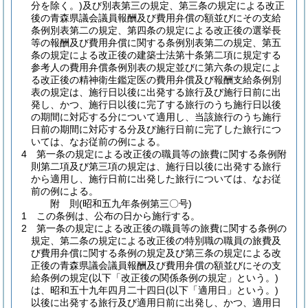
分を除く。)
及び別表第三の規定、第三条の規定による改正
後の青森県議会議員報酬及び費用弁償の額並びにその支給
条例別表第二の規定、第四条の規定による改正後の選挙長
等の報酬及び費用弁償に関する条例別表第二の規定、第五
条の規定による改正後の建築士法第十条第二項に規定する
参考人の費用弁償条例別表の規定並びに第六条の規定によ
る改正後の精神衛生鑑定医の費用弁償及び報酬支給条例別
表の規定は、施行日以後に出発する旅行及び施行日前に出
発し、かつ、施行日以後に完了する旅行のうち施行日以後
の期間に対応する分について適用し、当該旅行のうち施行
日前の期間に対応する分及び施行日前に完了した旅行につ
いては、なお従前の例による。
4
第一条の規定による改正後の職員等の旅費に関する条例附
則第二項及び第三項の規定は、施行日以後に出発する旅行
から適用し、施行日前に出発した旅行については、なお従
前の例による。
附
則
(昭和五九年
条例第三〇号)
1
この条例は、公布の日から施行する。
2
第一条の規定による改正後の職員等の旅費に関する条例の
規定、第二条の規定による改正後の特別職の職員の旅費及
び費用弁償に関する条例の規定及び第三条の規定による改
正後の青森県議会議員報酬及び費用弁償の額並びにその支
給条例の規定
(以下「改正後の関係条例の規定」という。)
は、昭和五十九年四月二十四日
(以下「適用日」という。)
以後に出発する旅行及び適用日前に出発し、かつ、適用日