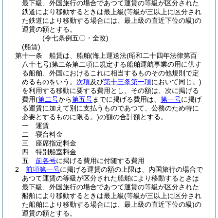
最下級、外国旅行の場合であつて運賃の等級が区分された
鉄道により移動するときは最上級
(等級が三以上に区分され
た鉄道により移動する場合には、最上級の直近下位の級)
の
運賃の額とする。
(令七条例五〇・全改)
(船賃)
第十一条
船賃は、船舶
(海上運送法
(昭和二十四年法律第百
八十七号)
第二条第二項に規定する船舶運航事業の用に供す
る船舶、外国におけるこれに相当するものその他規則で定
めるものをいう。
次項
及び
第十三条第一項
において同じ。)
を利用する移動に要する費用とし、その額は、次に掲げる
費用
(
第二号
から
第五号
までに掲げる費用は、
第一号
に掲げ
る運賃に加えて別に支払うものであつて、公務のため特に
必要とするものに限る。)
の額の合計額とする。
一
運賃
二
寝台料金
三
座席指定料金
四
特別船室料金
五
前各号
に掲げる費用に付随する費用
2
前項第一号
に掲げる運賃の額の上限は、内国旅行の場合で
あつて運賃の等級が区分された船舶により移動するときは
最下級、外国旅行の場合であつて運賃の等級が区分された
船舶により移動するときは最上級
(等級が三以上に区分され
た船舶により移動する場合には、最上級の直近下位の級)
の
運賃の額とする。