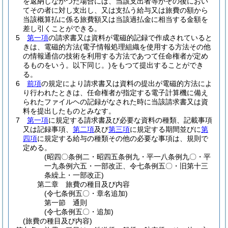
を返納しなかつた場合には、当該支出者等がその後におい
てその者に対し支出し、又は支払う給与又は旅費の額から
当該概算払に係る旅費額又は当該過払金に相当する金額を
差し引くことができる。
5
第一項
の請求書又は資料が電磁的記録で作成されていると
きは、電磁的方法
(電子情報処理組織を使用する方法その他
の情報通信の技術を利用する方法であつて任命権者が定め
るものをいう。以下同じ。)
をもつて提出することができ
る。
6
前項
の規定により請求書又は資料の提出が電磁的方法によ
り行われたときは、任命権者が指定する電子計算機に備え
られたファイルヘの記録がなされた時に当該請求書又は資
料を提出したものとみなす。
7
第一項
に規定する請求書及び必要な資料の種類、記載事項
又は記録事項、
第二項
及び
第三項
に規定する期間並びに
第
四項
に規定する給与の種類その他の必要な事項は、規則で
定める。
(昭四〇条例二・昭四五条例九・平一八条例九〇・平
一九条例六五・一部改正、令七条例五〇・旧第十三
条繰上・一部改正)
第二章
旅費の種目及び内容
(令七条例五〇・章名追加)
第一節
通則
(令七条例五〇・追加)
(旅費の種目及び内容)