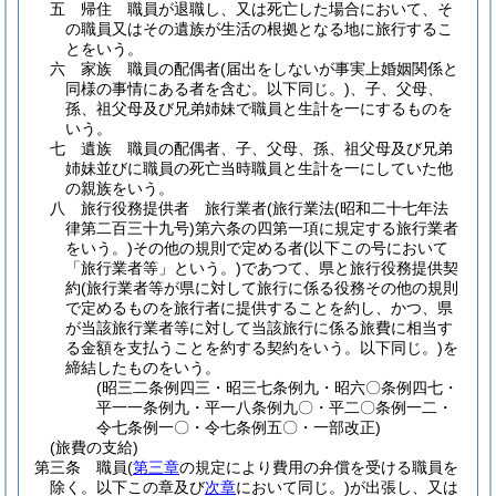
五
帰住 職員が退職し、又は死亡した場合において、そ
の職員又はその遺族が生活の根拠となる地に旅行するこ
とをいう。
六
家族 職員の配偶者
(届出をしないが事実上婚姻関係と
同様の事情にある者を含む。以下同じ。)
、子、父母、
孫、祖父母及び兄弟姉妹で職員と生計を一にするものを
いう。
七
遺族 職員の配偶者、子、父母、孫、祖父母及び兄弟
姉妹並びに職員の死亡当時職員と生計を一にしていた他
の親族をいう。
八
旅行役務提供者 旅行業者
(旅行業法
(昭和二十七年法
律第二百三十九号)
第六条の四第一項に規定する旅行業者
をいう。)
その他の規則で定める者
(以下この号において
「旅行業者等」という。)
であつて、県と旅行役務提供契
約
(旅行業者等が県に対して旅行に係る役務その他の規則
で定めるものを旅行者に提供することを約し、かつ、県
が当該旅行業者等に対して当該旅行に係る旅費に相当す
る金額を支払うことを約する契約をいう。以下同じ。)
を
締結したものをいう。
(昭三二条例四三・昭三七条例九・昭六〇条例四七・
平一一条例九・平一八条例九〇・平二〇条例一二・
令七条例一〇・令七条例五〇・一部改正)
(旅費の支給)
第三条
職員
(
第三章
の規定により費用の弁償を受ける職員を
除く。以下この章及び
次章
において同じ。)
が出張し、又は