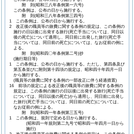
附
則
(昭和三八年
条例第一六号)
この条例は、公布の日から施行する。
附
則
(昭和三八年
条例第三四号)
1
この条例は、公布の日から施行する。
2
改正後の職員等の旅費に関する条例の規定は、この条例の
施行の日以後に出発する旅行
(死亡手当については、同日以
後の死亡)
について適用し、同日前に出発した旅行
(死亡手
当については、同日前の死亡)
については、なお従前の例に
よる。
附
則
(昭和四〇年
条例第二号)
抄
(施行期日等)
1
この条例は、公布の日から施行する。
ただし、第四条及び
第五条並びに附則第十四項の規定は、昭和四十年四月一日
から施行する。
(職員等の旅費に関する条例の一部改正に伴う経過措置)
16
前項の規定による改正後の職員等の旅費に関する条例の
規定は、この条例の施行の日以後に出発する旅行
(死亡手当
については、同日以後の死亡)
から適用し、同日前に出発し
た旅行
(死亡手当については、同日前の死亡)
については、
なお従前の例による。
附
則
(昭和四一年
条例第三五号)
1
この条例は、規則で定める日から施行する。
(昭和四一年規則第二九号で昭和四一年四月一日から
施行)