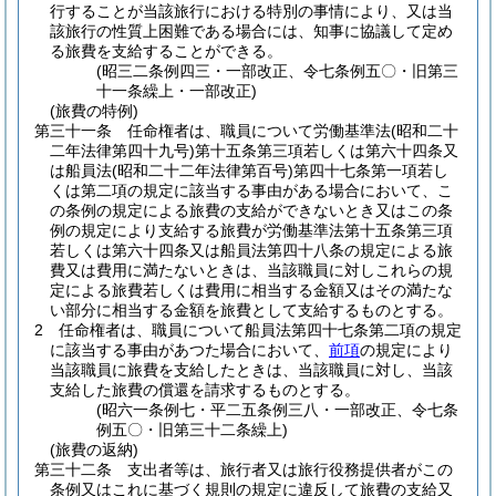
行することが当該旅行における特別の事情により、又は当
該旅行の性質上困難である場合には、知事に協議して定め
る旅費を支給することができる。
(昭三二条例四三・一部改正、令七条例五〇・旧第三
十一条繰上・一部改正)
(旅費の特例)
第三十一条
任命権者は、職員について労働基準法
(昭和二十
二年法律第四十九号)
第十五条第三項若しくは第六十四条又
は船員法
(昭和二十二年法律第百号)
第四十七条第一項若し
くは第二項の規定に該当する事由がある場合において、こ
の条例の規定による旅費の支給ができないとき又はこの条
例の規定により支給する旅費が労働基準法第十五条第三項
若しくは第六十四条又は船員法第四十八条の規定による旅
費又は費用に満たないときは、当該職員に対しこれらの規
定による旅費若しくは費用に相当する金額又はその満たな
い部分に相当する金額を旅費として支給するものとする。
2
任命権者は、職員について船員法第四十七条第二項の規定
に該当する事由があつた場合において、
前項
の規定により
当該職員に旅費を支給したときは、当該職員に対し、当該
支給した旅費の償還を請求するものとする。
(昭六一条例七・平二五条例三八・一部改正、令七条
例五〇・旧第三十二条繰上)
(旅費の返納)
第三十二条
支出者等は、旅行者又は旅行役務提供者がこの
条例又はこれに基づく規則の規定に違反して旅費の支給又