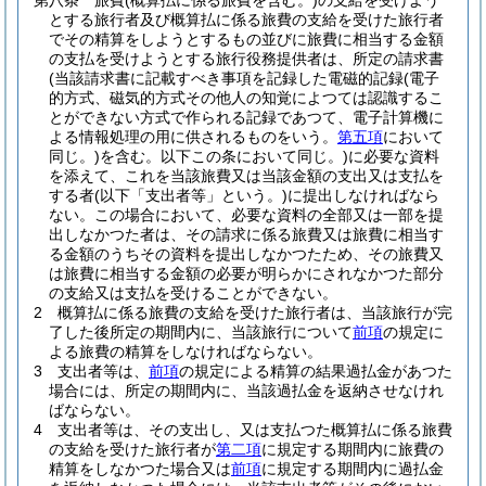
第八条
旅費
(概算払に係る旅費を含む。)
の支給を受けよう
とする旅行者及び概算払に係る旅費の支給を受けた旅行者
でその精算をしようとするもの並びに旅費に相当する金額
の支払を受けようとする旅行役務提供者は、所定の請求書
(当該請求書に記載すべき事項を記録した電磁的記録
(電子
的方式、磁気的方式その他人の知覚によつては認識するこ
とができない方式で作られる記録であつて、電子計算機に
よる情報処理の用に供されるものをいう。
第五項
において
同じ。)
を含む。以下この条において同じ。)
に必要な資料
を添えて、これを当該旅費又は当該金額の支出又は支払を
する者
(以下「支出者等」という。)
に提出しなければなら
ない。
この場合において、必要な資料の全部又は一部を提
出しなかつた者は、その請求に係る旅費又は旅費に相当す
る金額のうちその資料を提出しなかつたため、その旅費又
は旅費に相当する金額の必要が明らかにされなかつた部分
の支給又は支払を受けることができない。
2
概算払に係る旅費の支給を受けた旅行者は、当該旅行が完
了した後所定の期間内に、当該旅行について
前項
の規定に
よる旅費の精算をしなければならない。
3
支出者等は、
前項
の規定による精算の結果過払金があつた
場合には、所定の期間内に、当該過払金を返納させなけれ
ばならない。
4
支出者等は、その支出し、又は支払つた概算払に係る旅費
の支給を受けた旅行者が
第二項
に規定する期間内に旅費の
精算をしなかつた場合又は
前項
に規定する期間内に過払金