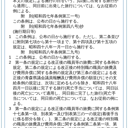
本文の規定による施行の日をいう。)
以後に出発する旅行か
ら適用し、同日前に出発した旅行については、なお従前の
例による。
附
則
(昭和四七年
条例第三一号)
この条例は、公布の日から施行する。
附
則
(昭和四七年
条例第四八号)
抄
(施行期日等)
1
この条例は、公布の日から施行する。
ただし、第二条並び
に附則第七項から第十一項まで、第十四項及び第十五項の
規定は、昭和四十八年一月一日から施行する。
附
則
(昭和四八年
条例第二九号)
1
この条例は、公布の日から施行する。
2
第一条の規定による改正後の職員等の旅費に関する条例の
規定、第二条の規定による改正後の特別職の職員の旅費及
び費用弁償に関する条例の規定及び第三条の規定による改
正後の青森県議会議員報酬及び費用弁償の額並びにその支
給条例の規定は、次項に定めるものを除き、昭和四十八年
四月一日以後に完了する旅行
(死亡手当については、同日以
後の死亡)
について適用し、同日前に完了した旅行
(死亡手
当については、同日前の死亡)
については、なお従前の例に
よる。
3
第一条の規定による改正後の職員等の旅費に関する条例第
十七条第一項、別表第一及び別表第三の一の規定
(着後手当
に係る部分を除く。)
、第二条の規定による改正後の特別職
の職員の旅費及び費用弁償に関する条例第二条第一項、第