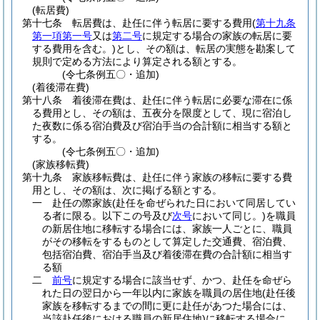
(転居費)
第十七条
転居費は、赴任に伴う転居に要する費用
(
第十九条
第一項第一号
又は
第二号
に規定する場合の家族の転居に要
する費用を含む。)
とし、その額は、転居の実態を勘案して
規則で定める方法により算定される額とする。
(令七条例五〇・追加)
(着後滞在費)
第十八条
着後滞在費は、赴任に伴う転居に必要な滞在に係
る費用とし、その額は、五夜分を限度として、現に宿泊し
た夜数に係る宿泊費及び宿泊手当の合計額に相当する額と
する。
(令七条例五〇・追加)
(家族移転費)
第十九条
家族移転費は、赴任に伴う家族の移転に要する費
用とし、その額は、次に掲げる額とする。
一
赴任の際家族
(赴任を命ぜられた日において同居してい
る者に限る。以下この号及び
次号
において同じ。)
を職員
の新居住地に移転する場合には、家族一人ごとに、職員
がその移転をするものとして算定した交通費、宿泊費、
包括宿泊費、宿泊手当及び着後滞在費の合計額に相当す
る額
二
前号
に規定する場合に該当せず、かつ、赴任を命ぜら
れた日の翌日から一年以内に家族を職員の居住地
(赴任後
家族を移転するまでの間に更に赴任があつた場合には、
当該赴任後における職員の新居住地)
に移転する場合に