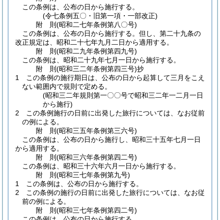
この条例は、公布の日から施行する。
(令七条例五〇・旧第一項・一部改正)
附
則
(昭和二七年
条例第八〇号)
この条例は、公布の日から施行する。
但し、第二十九条の
改正規定は、昭和二十七年九月二日から適用する。
附
則
(昭和二九年
条例第四九号)
この条例は、昭和二十九年七月一日から施行する。
附
則
(昭和三二年
条例第四三号)
抄
1
この条例の施行期日は、公布の日から起算して三月をこえ
ない範囲内で規則で定める。
(昭和三二年規則第一〇〇号で昭和三二年一二月一日
から施行)
2
この条例施行の日前に出発した旅行については、なお従前
の例による。
附
則
(昭和三五年
条例第三六号)
この条例は、公布の日から施行し、昭和三十五年七月一日
から適用する。
附
則
(昭和三六年
条例第四二号)
この条例は、昭和三十六年六月一日から施行する。
附
則
(昭和三七年
条例第九号)
1
この条例は、公布の日から施行する。
2
この条例の施行の日前に出発した旅行については、なお従
前の例による。
附
則
(昭和三七年
条例第四二号)
この条例は、公布の日から施行する。