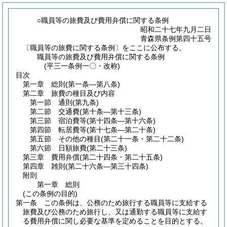
○職員等の旅費及び費用弁償に関する条例
昭和二十七年九月二日
青森県条例第四十五号
〔職員等の旅費に関する条例〕をここに公布する。
職員等の旅費及び費用弁償に関する条例
(平三一条例一〇・改称)
目次
第一章
総則
(第一条―第八条)
第二章
旅費の種目及び内容
第一節
通則
(第九条)
第二節
交通費
(第十条―第十三条)
第三節
宿泊費等
(第十四条―第十六条)
第四節
転居費等
(第十七条―第二十条)
第五節
その他の種目
(第二十一条・第二十二条)
第六節
日額旅費
(第二十三条)
第三章
費用弁償
(第二十四条・第二十五条)
第四章
雑則
(第二十六条―第三十四条)
附則
第一章
総則
(この条例の目的)
第一条
この条例は、公務のため旅行する職員等に支給する
旅費及び公務のため旅行し、又は通勤する職員等に支給す
る費用弁償に関し必要な基準を定めることを目的とする。