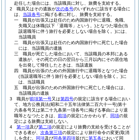
赴任した場合には、当該職員に対し、旅費を支給する。
2
職員又はその遺族が
次の各号
のいずれかに該当する場合に
は、
当該各号
に掲げる者に対し、旅費を支給する。
一
職員が出張又は赴任のため内国旅行中に退職、免職、
失職又は休職
(以下「退職等」という。)
となつた場合
(当
該退職等に伴う旅行を必要としない場合を除く。)
には、
当該職員
二
職員が出張又は赴任のため内国旅行中に死亡した場合
には、当該職員の遺族
三
職員が死亡した場合において、当該職員の本邦にある
遺族が、その死亡の日の翌日から三月以内にその居住地
を出発して帰住したときは、当該遺族
四
職員が出張のための外国旅行中に退職等となつた場合
(当該退職等に伴う旅行を必要としない場合を除く。)
に
は、当該職員
五
職員が出張のための外国旅行中に死亡した場合には、
当該職員の遺族
3
職員が
前項第一号
又は
第四号
の規定に該当する場合におい
て、地方公務員法
(昭和二十五年法律第二百六十一号)
第十
六条各号又は第二十九条第一項各号に掲げる事由により退
職等となつたときは、
前項
の規定にかかわらず、
同項
の規
定による旅費は支給しない。
4
第一項
及び
第二項
の規定により旅費の支給を受けることが
できる者が、
次条第三項
の規定により旅行命令の変更
(取消
しを含む。
同項
及び
同条第四項
並びに
第五条
において同