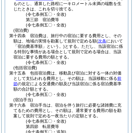
ものとし、通算した路程に一キロメートル未満の端数を生
じたときは、これを切り捨てる。
(令七条例五〇・全改)
第三節
宿泊費等
(令七条例五〇・全改)
(宿泊費)
第十四条
宿泊費は、旅行中の宿泊に要する費用とし、その
額は、地域の実情を勘案して規則で定める額
(
次条
において
「宿泊費基準額」という。)
とする。
ただし、当該宿泊に係
る特別な事情がある場合として規則で定める場合は、当該
宿泊に要する費用の額とする。
(令七条例五〇・全改)
(包括宿泊費)
第十五条
包括宿泊費は、移動及び宿泊に対する一体の対価
として支払われる費用とし、その額は、当該移動に係る
前
節
の規定による交通費の額及び当該宿泊に係る宿泊費基準
額の合計額とする。
(令七条例五〇・全改)
(宿泊手当)
第十六条
宿泊手当は、宿泊を伴う旅行に必要な諸雑費に充
てるための費用とし、その額は、通常要する費用の額を勘
案して規則で定める一夜当たりの定額とする。
(令七条例五〇・全改)
第四節
転居費等
(令七条例五〇・追加)