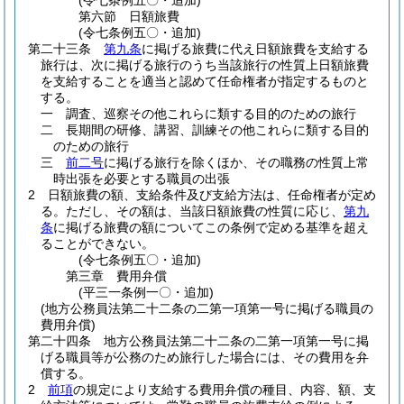
(令七条例五〇・追加)
第六節
日額旅費
(令七条例五〇・追加)
第二十三条
第九条
に掲げる旅費に代え日額旅費を支給する
旅行は、次に掲げる旅行のうち当該旅行の性質上日額旅費
を支給することを適当と認めて任命権者が指定するものと
する。
一
調査、巡察その他これらに類する目的のための旅行
二
長期間の研修、講習、訓練その他これらに類する目的
のための旅行
三
前二号
に掲げる旅行を除くほか、その職務の性質上常
時出張を必要とする職員の出張
2
日額旅費の額、支給条件及び支給方法は、任命権者が定め
る。
ただし、その額は、当該日額旅費の性質に応じ、
第九
条
に掲げる旅費の額についてこの条例で定める基準を超え
ることができない。
(令七条例五〇・追加)
第三章
費用弁償
(平三一条例一〇・追加)
(地方公務員法第二十二条の二第一項第一号に掲げる職員の
費用弁償)
第二十四条
地方公務員法第二十二条の二第一項第一号に掲
げる職員等が公務のため旅行した場合には、その費用を弁
償する。
2
前項
の規定により支給する費用弁償の種目、内容、額、支