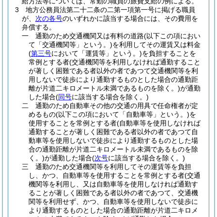
給方法等については、常勤の職員の旅費支給の例による。
3
地方公務員法第二十二条の二第一項第一号に掲げる職員
が、
次の各号
のいずれかに該当する場合には、その費用を
弁償する。
一
通勤のため交通機関又は有料の道路
(以下この項におい
て「交通機関等」という。)
を利用してその運賃又は料金
(
第三号
において「運賃等」という。)
を負担することを
常例とする者
(交通機関等を利用しなければ通勤すること
が著しく困難である者以外の者であつて交通機関等を利
用しないで徒歩により通勤するものとした場合の通勤距
離が片道二キロメートル未満であるものを除く。)
が通勤
した場合
(
同号
に該当する場合を除く。)
二
通勤のため自動車その他の交通の用具で任命権者が定
めるもの
(以下この項において「自動車等」という。)
を
使用することを常例とする者
(自動車等を使用しなければ
通勤することが著しく困難である者以外の者であつて自
動車等を使用しないで徒歩により通勤するものとした場
合の通勤距離が片道二キロメートル未満であるものを除
く。)
が通勤した場合
(
次号
に該当する場合を除く。)
三
通勤のため交通機関等を利用してその運賃等を負担
し、かつ、自動車等を使用することを常例とする者
(交通
機関等を利用し、又は自動車等を使用しなければ通勤す
ることが著しく困難である者以外の者であつて、交通機
関等を利用せず、かつ、自動車等を使用しないで徒歩に
より通勤するものとした場合の通勤距離が片道二キロメ