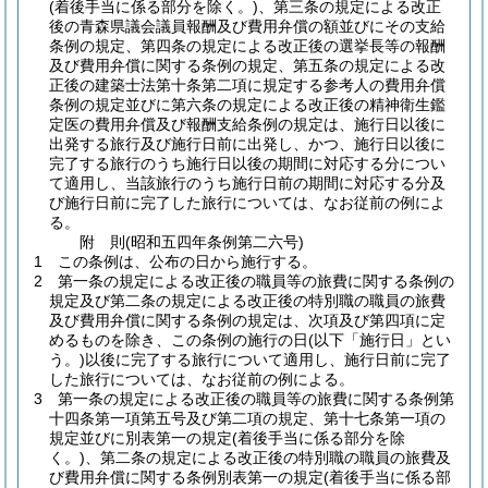
(着後手当に係る部分を除く。)
、第三条の規定による改正
後の青森県議会議員報酬及び費用弁償の額並びにその支給
条例の規定、第四条の規定による改正後の選挙長等の報酬
及び費用弁償に関する条例の規定、第五条の規定による改
正後の建築士法第十条第二項に規定する参考人の費用弁償
条例の規定並びに第六条の規定による改正後の精神衛生鑑
定医の費用弁償及び報酬支給条例の規定は、施行日以後に
出発する旅行及び施行日前に出発し、かつ、施行日以後に
完了する旅行のうち施行日以後の期間に対応する分につい
て適用し、当該旅行のうち施行日前の期間に対応する分及
び施行日前に完了した旅行については、なお従前の例によ
る。
附
則
(昭和五四年
条例第二六号)
1
この条例は、公布の日から施行する。
2
第一条の規定による改正後の職員等の旅費に関する条例の
規定及び第二条の規定による改正後の特別職の職員の旅費
及び費用弁償に関する条例の規定は、次項及び第四項に定
めるものを除き、この条例の施行の日
(以下「施行日」とい
う。)
以後に完了する旅行について適用し、施行日前に完了
した旅行については、なお従前の例による。
3
第一条の規定による改正後の職員等の旅費に関する条例第
十四条第一項第五号及び第二項の規定、第十七条第一項の
規定並びに別表第一の規定
(着後手当に係る部分を除
く。)
、第二条の規定による改正後の特別職の職員の旅費及
び費用弁償に関する条例別表第一の規定
(着後手当に係る部