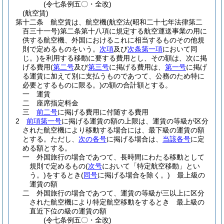
(令七条例五〇・全改)
(航空賃)
第十二条
航空賃は、航空機
(航空法
(昭和二十七年法律第二
百三十一号)
第二条第十八項に規定する航空運送事業の用に
供する航空機、外国におけるこれに相当するものその他規
則で定めるものをいう。
次項
及び
次条第一項
において同
じ。)
を利用する移動に要する費用とし、その額は、次に掲
げる費用
(
第二号
及び
第三号
に掲げる費用は、
第一号
に掲げ
る運賃に加えて別に支払うものであつて、公務のため特に
必要とするものに限る。)
の額の合計額とする。
一
運賃
二
座席指定料金
三
前二号
に掲げる費用に付随する費用
2
前項第一号
に掲げる運賃の額の上限は、運賃の等級が区分
された航空機により移動する場合には、最下級の運賃の額
とする。
ただし、
次の各号
に掲げる場合は、
当該各号
に定
める額とする。
一
外国旅行の場合であつて、長時間にわたる移動として
規則で定めるもの
(
次号
において「特定航空移動」とい
う。)
をするとき
(
同号
に掲げる場合を除く。)
最上級の
運賃の額
二
外国旅行の場合であつて、運賃の等級が三以上に区分
された航空機により特定航空移動をするとき 最上級の
直近下位の級の運賃の額
(令七条例五〇・全改)