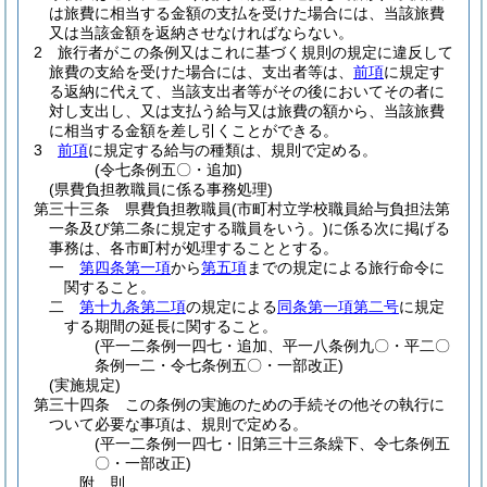
は旅費に相当する金額の支払を受けた場合には、当該旅費
又は当該金額を返納させなければならない。
2
旅行者がこの条例又はこれに基づく規則の規定に違反して
旅費の支給を受けた場合には、支出者等は、
前項
に規定す
る返納に代えて、当該支出者等がその後においてその者に
対し支出し、又は支払う給与又は旅費の額から、当該旅費
に相当する金額を差し引くことができる。
3
前項
に規定する給与の種類は、規則で定める。
(令七条例五〇・追加)
(県費負担教職員に係る事務処理)
第三十三条
県費負担教職員
(市町村立学校職員給与負担法第
一条及び第二条に規定する職員をいう。)
に係る次に掲げる
事務は、各市町村が処理することとする。
一
第四条第一項
から
第五項
までの規定による旅行命令に
関すること。
二
第十九条第二項
の規定による
同条第一項第二号
に規定
する期間の延長に関すること。
(平一二条例一四七・追加、平一八条例九〇・平二〇
条例一二・令七条例五〇・一部改正)
(実施規定)
第三十四条
この条例の実施のための手続その他その執行に
ついて必要な事項は、規則で定める。
(平一二条例一四七・旧第三十三条繰下、令七条例五
〇・一部改正)
附
則