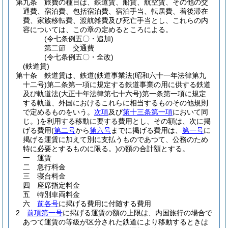
第九条
旅費の種目は、鉄道賃、船賃、航空賃、その他の交
通費、宿泊費、包括宿泊費、宿泊手当、転居費、着後滞在
費、家族移転費、渡航雑費及び死亡手当とし、これらの内
容については、この章の定めるところによる。
(令七条例五〇・追加)
第二節
交通費
(令七条例五〇・全改)
(鉄道賃)
第十条
鉄道賃は、鉄道
(鉄道事業法
(昭和六十一年法律第九
十二号)
第二条第一項に規定する鉄道事業の用に供する鉄道
及び軌道法
(大正十年法律第七十六号)
第一条第一項に規定
する軌道、外国におけるこれらに相当するものその他規則
で定めるものをいう。
次項
及び
第十三条第一項
において同
じ。)
を利用する移動に要する費用とし、その額は、次に掲
げる費用
(
第二号
から
第六号
までに掲げる費用は、
第一号
に
掲げる運賃に加えて別に支払うものであつて、公務のため
特に必要とするものに限る。)
の額の合計額とする。
一
運賃
二
急行料金
三
寝台料金
四
座席指定料金
五
特別車両料金
六
前各号
に掲げる費用に付随する費用
2
前項第一号
に掲げる運賃の額の上限は、内国旅行の場合で
あつて運賃の等級が区分された鉄道により移動するときは