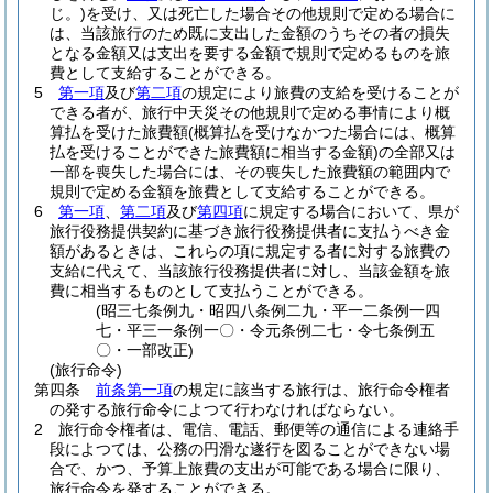
じ。)
を受け、又は死亡した場合その他規則で定める場合に
は、当該旅行のため既に支出した金額のうちその者の損失
となる金額又は支出を要する金額で規則で定めるものを旅
費として支給することができる。
5
第一項
及び
第二項
の規定により旅費の支給を受けることが
できる者が、旅行中天災その他規則で定める事情により概
算払を受けた旅費額
(概算払を受けなかつた場合には、概算
払を受けることができた旅費額に相当する金額)
の全部又は
一部を喪失した場合には、その喪失した旅費額の範囲内で
規則で定める金額を旅費として支給することができる。
6
第一項
、
第二項
及び
第四項
に規定する場合において、県が
旅行役務提供契約に基づき旅行役務提供者に支払うべき金
額があるときは、これらの項に規定する者に対する旅費の
支給に代えて、当該旅行役務提供者に対し、当該金額を旅
費に相当するものとして支払うことができる。
(昭三七条例九・昭四八条例二九・平一二条例一四
七・平三一条例一〇・令元条例二七・令七条例五
〇・一部改正)
(旅行命令)
第四条
前条第一項
の規定に該当する旅行は、旅行命令権者
の発する旅行命令によつて行わなければならない。
2
旅行命令権者は、電信、電話、郵便等の通信による連絡手
段によつては、公務の円滑な遂行を図ることができない場
合で、かつ、予算上旅費の支出が可能である場合に限り、
旅行命令を発することができる。