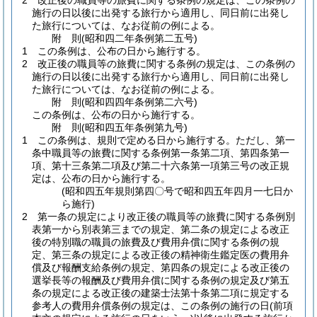
2
改正後の職員等の旅費に関する条例の規定は、この条例の
施行の日以後に出発する旅行から適用し、同日前に出発し
た旅行については、なお従前の例による。
附
則
(昭和四二年
条例第二五号)
1
この条例は、公布の日から施行する。
2
改正後の職員等の旅費に関する条例の規定は、この条例の
施行の日以後に出発する旅行から適用し、同日前に出発し
た旅行については、なお従前の例による。
附
則
(昭和四四年
条例第二六号)
この条例は、公布の日から施行する。
附
則
(昭和四五年
条例第九号)
1
この条例は、規則で定める日から施行する。
ただし、第一
条中職員等の旅費に関する条例第一条第二項、第四条第一
項、第十三条第二項及び第二十六条第一項第三号の改正規
定は、公布の日から施行する。
(昭和四五年規則第四〇号で昭和四五年四月一七日か
ら施行)
2
第一条の規定により改正後の職員等の旅費に関する条例別
表第一から別表第三までの規定、第二条の規定による改正
後の特別職の職員の旅費及び費用弁償に関する条例の規
定、第三条の規定による改正後の精神衛生鑑定医の費用弁
償及び報酬支給条例の規定、第四条の規定による改正後の
選挙長等の報酬及び費用弁償に関する条例の規定及び第五
条の規定による改正後の建築士法第十条第二項に規定する
参考人の費用弁償条例の規定は、この条例の施行の日
(前項