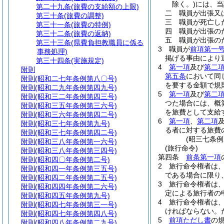
除く。)
には、当
第二十九条
(旅費の支給額の上限)
二
職員が出張又
第三十条
(旅費の調整)
三
職員が死亡し
第三十一条
(旅費の特例)
四
職員が出張の
第三十二条
(旅費の返納)
五
職員が出張の
第三十三条
(県費負担教職員に係る
3
職員が
前項第一
事務処理)
掲げる事由により
第三十四条
(実施規定)
4
第一項
及び
第二
附則
第五条
において同
附則
(昭和二七年条例第八〇号)
を要する金額で規
附則
(昭和二九年条例第四九号)
5
第一項
及び
第二
附則
(昭和三二年条例第四三号)
つた場合には、概
附則
(昭和三五年条例第三六号)
を旅費として支給
附則
(昭和三六年条例第四二号)
6
第一項
、
第二項
附則
(昭和三七年条例第九号)
る者に対する旅費
附則
(昭和三七年条例第四二号)
(昭三七条
附則
(昭和三八年条例第一六号)
(旅行命令)
附則
(昭和三八年条例第三四号)
第四条
前条第一項
附則
(昭和四〇年条例第二号)
2
旅行命令権者は
附則
(昭和四一年条例第三五号)
である場合に限り
附則
(昭和四二年条例第二五号)
3
旅行命令権者は
附則
(昭和四四年条例第二六号)
定による旅行者の
附則
(昭和四五年条例第九号)
4
旅行命令権者は
附則
(昭和四七年条例第三一号)
ければならない。
附則
(昭和四七年条例第四八号)
5
前項ただし書
の
附則
(昭和四八年条例第二九号)