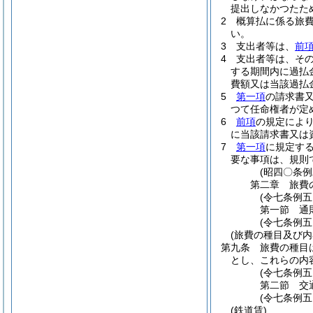
提出しなかつたた
2
概算払に係る旅
い。
3
支出者等は、
前
4
支出者等は、そ
する期間内に過払
費額又は当該過払
5
第一項
の請求書
つて任命権者が定
6
前項
の規定によ
に当該請求書又は
7
第一項
に規定す
要な事項は、規則
(昭四〇条
第二章
旅費
(令七条例五
第一節
通
(令七条例五
(旅費の種目及び内
第九条
旅費の種目
とし、これらの内
(令七条例五
第二節
交
(令七条例五
(鉄道賃)