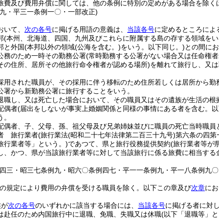
旅費及び費用弁償に関しては、他の条例に特別の定めがある場合を除く
例九・平三一条例一〇・一部改正)
おいて、
次の各号
に掲げる用語の意義は、
当該各号
に定めるところによ
邦
(本州、北海道、四国、九州及びこれらに附属する島の存する領域をい
邦と外国
(本邦以外の領域
(公海を含む。)
をいう。以下同じ。)
との間にお
公務のため一時その勤務公署
(常時勤務する公署がない場合又は任命権
その住所、居所その他旅行命令権者が認める場所)
を離れて旅行し、又は
採用された職員が、その採用に伴う移転のため住所若しくは居所から勤
公署から新勤務公署に旅行することをいう。
退職し、又は死亡した場合において、その職員又はその遺族が生活の根
配偶者
(届出をしないが事実上婚姻関係と同様の事情にある者を含む。以
う。
配偶者、子、父母、孫、祖父母及び兄弟姉妹並びに職員の死亡当時職員
者 旅行業者
(旅行業法
(昭和二十七年法律第二百三十九号)
第六条の四第
旅行業者等」という。)
であつて、県と旅行役務提供契約
(旅行業者等が
し、かつ、県が当該旅行業者等に対して当該旅行に係る旅費に相当する
例四三・昭三七条例九・昭六〇条例四七・平一一条例九・平一八条例九〇
の規定により費用の弁償を受ける職員を除く。以下この章及び
次章
にお
族が
次の各号
のいずれかに該当する場合には、
当該各号
に掲げる者に対
は赴任のため内国旅行中に退職、免職、失職又は休職
(以下「退職等」と