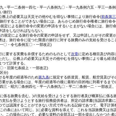
例九・平一二条例一四七・平一八条例九〇・平一九条例六五・平三一条例
い旅行)
公務上の必要又は天災その他やむを得ない事情により旅行命令
(
前条第三
旅行することができない場合には、あらかじめ旅行命令権者に旅行命令
の規定による旅行命令の変更の申請をするいとまがない場合には、旅行
申請をしなければならない。
項
の規定による旅行命令の変更の申請をせず、又は申請したがその変更
者は、旅行命令に従つた限度の旅行に対する旅費のみの支給を受けるこ
例一〇・令七条例五〇・一部改正)
行に要する実費を弁償するためのものとして
次章
に定める種目及び内容
ただし、公務上の必要又は天災その他やむを得ない事情により最も経済
よつて計算する。
五〇・旧第七条繰上・一部改正)
区分)
ける年度の経過等のため
第九条
に規定する鉄道賃、船賃、航空賃及びそ
必要がある場合には、年度の経過等の後に最初の目的地に到着するまで
例四三・昭六〇条例四七・平一八条例九〇・平二〇条例一二・一部改正、
払に係る旅費を含む。)
の支給を受けようとする旅行者及び概算払に係る
の支払を受けようとする旅行役務提供者は、所定の請求書
(当該請求書
つては認識することができない方式で作られる記録であつて、電子計算
この条において同じ。)
に必要な資料を添えて、これを当該旅費又は当
い。
この場合において、必要な資料の全部又は一部を提出しなかつた者