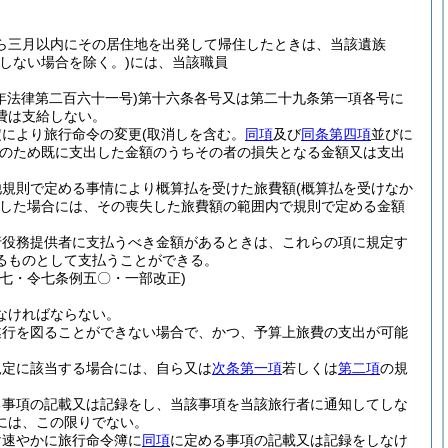
ら三月以内にその居住地を出発して帰住したときは、当該遺族
しない場合を除く。)
には、当該職員
年法律第二百六十一号)
第十六条各号又は第二十九条第一項各号に
費は支給しない。
定により旅行命令の変更
(取消しを含む。
同項
及び
同条第四項
並びに
のため既に支出した金額のうちその者の損失となる金額又は支出
他規則で定める事情により概算払を受けた旅費額
(概算払を受けなか
した場合には、その喪失した旅費額の範囲内で規則で定める金額
行役務提供者に支払うべき金額があるときは、これらの項に規定す
るものとして支払うことができる。
七・令七条例五〇・一部改正)
なければならない。
遂行を図ることができない場合で、かつ、予算上旅費の支出が可能
規定に該当する場合には、自ら又は
次条第一項
若しくは
第二項
の規
る事項の記載又は記録をし、当該事項を当該旅行者に通知してしな
には、この限りでない。
け速やかに旅行命令簿に
同項
に定める事項の記載又は記録をしなけ