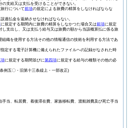
分の支給又は支払を受けることができない。
該旅行について
前項
の規定による旅費の精算をしなければならな
当該過払金を返納させなければならない。
項
に規定する期間内に旅費の精算をしなかつた場合又は
前項
に規定
対し支出し、又は支払う給与又は旅費の額から当該概算払に係る旅
処理組織を使用する方法その他の情報通信の技術を利用する方法であ
が指定する電子計算機に備えられたファイルヘの記録がなされた時
三項
に規定する期間並びに
第四項
に規定する給与の種類その他の必
条例五〇・旧第十三条繰上・一部改正)
泊手当、転居費、着後滞在費、家族移転費、渡航雑費及び死亡手当