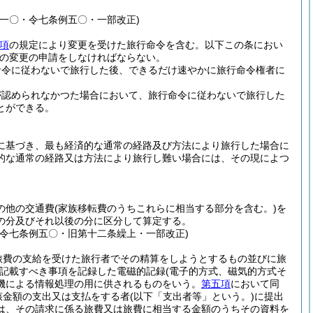
一〇・令七条例五〇・一部改正)
項
の規定により変更を受けた旅行命令を含む。以下この条におい
の変更の申請をしなければならない。
命令に従わないで旅行した後、できるだけ速やかに旅行命令権者に
が認められなかつた場合において、旅行命令に従わないで旅行した
とができる。
に基づき、最も経済的な通常の経路及び方法により旅行した場合に
的な通常の経路又は方法により旅行し難い場合には、その現によつ
の他の交通費
(家族移転費のうちこれらに相当する部分を含む。)
を
の分及びそれ以後の分に区分して算定する。
令七条例五〇・旧第十二条繰上・一部改正)
旅費の支給を受けた旅行者でその精算をしようとするもの並びに旅
に記載すべき事項を記録した電磁的記録
(電子的方式、磁気的方式そ
機による情報処理の用に供されるものをいう。
第五項
において同
該金額の支出又は支払をする者
(以下「支出者等」という。)
に提出
は、その請求に係る旅費又は旅費に相当する金額のうちその資料を