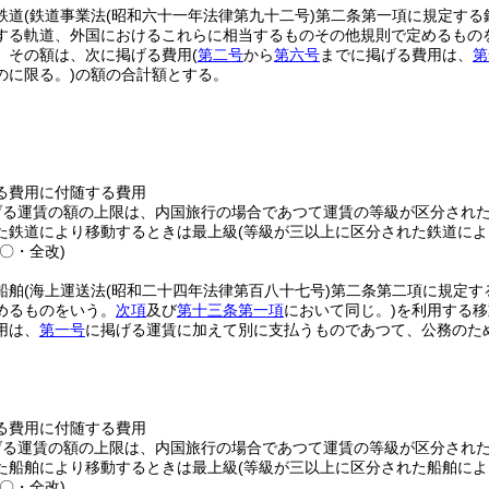
鉄道
(鉄道事業法
(昭和六十一年法律第九十二号)
第二条第一項に規定する
する軌道、外国におけるこれらに相当するものその他規則で定めるもの
、その額は、次に掲げる費用
(
第二号
から
第六号
までに掲げる費用は、
第
のに限る。)
の額の合計額とする。
る費用に付随する費用
げる運賃の額の上限は、内国旅行の場合であつて運賃の等級が区分され
た鉄道により移動するときは最上級
(等級が三以上に区分された鉄道によ
〇・全改)
船舶
(海上運送法
(昭和二十四年法律第百八十七号)
第二条第二項に規定す
めるものをいう。
次項
及び
第十三条第一項
において同じ。)
を利用する移
用は、
第一号
に掲げる運賃に加えて別に支払うものであつて、公務のた
る費用に付随する費用
げる運賃の額の上限は、内国旅行の場合であつて運賃の等級が区分され
た船舶により移動するときは最上級
(等級が三以上に区分された船舶によ
〇・全改)