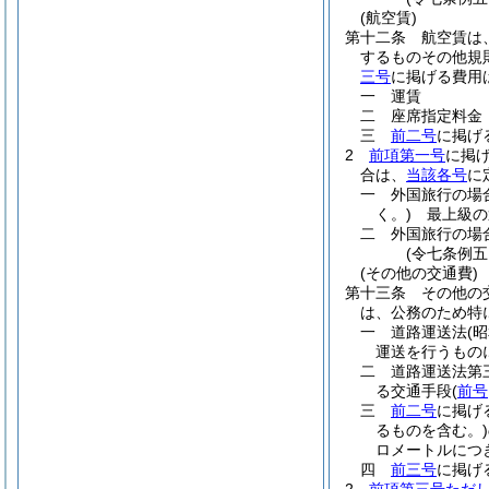
(航空賃)
第十二条
航空賃は
するものその他規
三号
に掲げる費用
一
運賃
二
座席指定料金
三
前二号
に掲げ
2
前項第一号
に掲
合は、
当該各号
に
一
外国旅行の場
く。)
最上級の
二
外国旅行の場
(令七条例五
(その他の交通費)
第十三条
その他の
は、公務のため特
一
道路運送法
(
運送を行うもの
二
道路運送法第
る交通手段
(
前号
三
前二号
に掲げ
るものを含む。)
ロメートルにつ
四
前三号
に掲げ