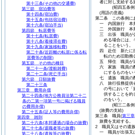
者に対し支給する
第十三条
(その他の交通費)
(昭四五条
第三節
宿泊費等
(用語の意義)
第十四条
(宿泊費)
第二条
この条例に
第十五条
(包括宿泊費)
一
内国旅行 本
第十六条
(宿泊手当)
二
外国旅行 本
第四節
転居費等
三
出張 職員が
第十七条
(転居費)
める場合には、
第十八条
(着後滞在費)
ることをいう。
第十九条
(家族移転費)
四
赴任 新たに
第二十条
(近距離の転居に係る転
転のため旧勤務
居費等の制限)
五
帰住 職員が
第五節
その他の種目
六
家族 職員の
第二十一条
(渡航雑費)
にするものをい
第二十二条
(死亡手当)
七
遺族 職員の
第六節
日額旅費
八
旅行役務提供
第二十三条
の号において「
第三章
費用弁償
供することを約
第二十四条
(地方公務員法第二十二
のをいう。
条の二第一項第一号に掲げる職員
(昭三二条
の費用弁償)
(旅費の支給)
第二十五条
(証人等の費用弁償)
第三条
職員
(
第三章
第四章
雑則
旅費を支給する。
第二十六条
(本邦通過の場合の旅費)
2
職員又はその遺
第二十七条
(退職者等の旅費)
一
職員が出張又
第二十八条
(遺族等の旅費)