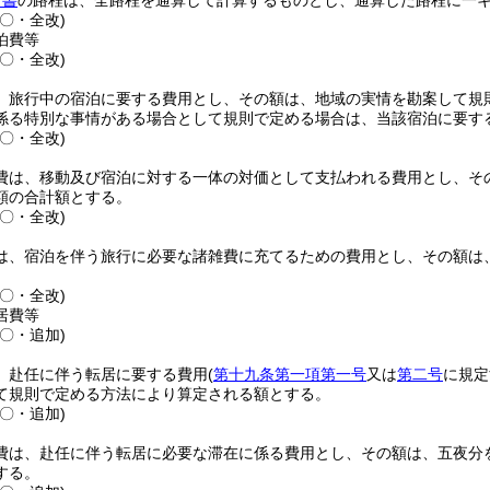
し書
の路程は、全路程を通算して計算するものとし、通算した路程に一
〇・全改)
泊費等
〇・全改)
、旅行中の宿泊に要する費用とし、その額は、地域の実情を勘案して規
係る特別な事情がある場合として規則で定める場合は、当該宿泊に要す
〇・全改)
費は、移動及び宿泊に対する一体の対価として支払われる費用とし、そ
額の合計額とする。
〇・全改)
は、宿泊を伴う旅行に必要な諸雑費に充てるための費用とし、その額は
〇・全改)
居費等
〇・追加)
、赴任に伴う転居に要する費用
(
第十九条第一項第一号
又は
第二号
に規定
て規則で定める方法により算定される額とする。
〇・追加)
費は、赴任に伴う転居に必要な滞在に係る費用とし、その額は、五夜分
する。