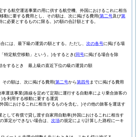
定する航空運送事業の用に供する航空機、外国におけるこれに相当
移動に要する費用とし、その額は、次に掲げる費用
(
第二号
及び
第
特に必要とするものに限る。)
の額の合計額とする。
場合には、最下級の運賃の額とする。
ただし、
次の各号
に掲げる場
「特定航空移動」という。)
をするとき
(
同号
に掲げる場合を除
動をするとき 最上級の直近下位の級の運賃の額
、その額は、次に掲げる費用
(
第二号
から
第四号
までに掲げる費用
動車運送事業
(路線を定めて定期に運行する自動車により乗合旅客の
)
を利用する移動に要する運賃
(外国におけるこれに相当するものを含む。)
その他の旅客を運送す
業として有償で貸し渡す自家用自動車
(外国におけるこれに相当す
の算定ができない場合は、
次項
の規定により計算した路程に一キ