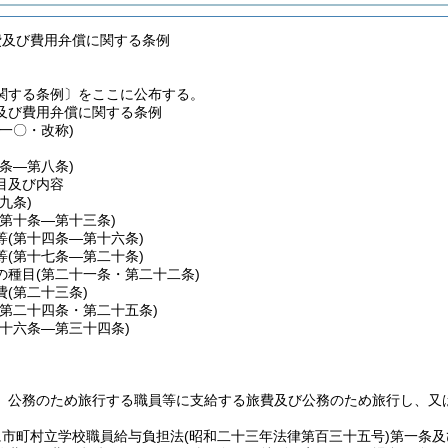
費及び費用弁償に関する条例
関する条例〕をここに公布する。
及び費用弁償に関する条例
一〇・改称)
一条―第八条)
目及び内容
第九条)
(第十条―第十三条)
等
(第十四条―第十六条)
等
(第十七条―第二十条)
の種目
(第二十一条・第二十二条)
費
(第二十三条)
(第二十四条・第二十五条)
二十六条―第三十四条)
、公務のため旅行する職員等に支給する旅費及び公務のため旅行し、又
に市町村立学校職員給与負担法
(昭和二十三年法律第百三十五号)
第一条及