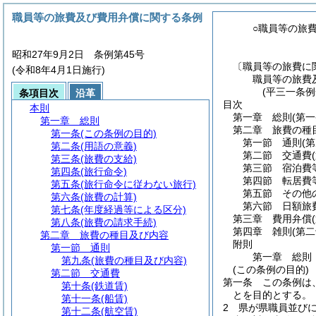
職員等の旅費及び費用弁償に関する条例
○職員等の旅
昭和27年9月2日 条例第45号
〔職員等の旅費に
(令和8年4月1日施行)
職員等の旅費
(平三一条例
条項目次
沿革
目次
本則
第一章
総則
(第
第一章
総則
第二章
旅費の種
第一条
(この条例の目的)
第一節
通則
(
第二条
(用語の意義)
第二節
交通費
第三条
(旅費の支給)
第三節
宿泊費
第四条
(旅行命令)
第四節
転居費
第五条
(旅行命令に従わない旅行)
第五節
その他
第六条
(旅費の計算)
第六節
日額旅
第七条
(年度経過等による区分)
第三章
費用弁償
第八条
(旅費の請求手続)
第四章
雑則
(第
第二章
旅費の種目及び内容
附則
第一節
通則
第一章
総則
第九条
(旅費の種目及び内容)
(この条例の目的)
第二節
交通費
第一条
この条例は
第十条
(鉄道賃)
とを目的とする。
第十一条
(船賃)
2
県が県職員並び
第十二条
(航空賃)