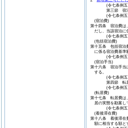
2
前項第三号ただ
(令七条例五
第三節
宿
(令七条例五
(宿泊費)
第十四条
宿泊費は
だし、当該宿泊に
(令七条例五
(包括宿泊費)
第十五条
包括宿泊
に係る宿泊費基準
(令七条例五
(宿泊手当)
第十六条
宿泊手当
する。
(令七条例五
第四節
転
(令七条例五
(転居費)
第十七条
転居費は
居の実態を勘案し
(令七条例五
(着後滞在費)
第十八条
着後滞在
額に相当する額と