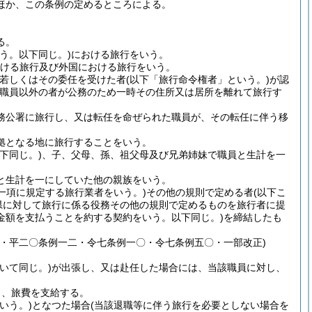
ほか、この条例の定めるところによる。
る。
う。以下同じ。)
における旅行をいう。
ける旅行及び外国における旅行をいう。
者若しくはその委任を受けた者
(以下「旅行命令権者」という。)
が認
職員以外の者が公務のため一時その住所又は居所を離れて旅行す
務公署に旅行し、又は転任を命ぜられた職員が、その転任に伴う移
拠となる地に旅行することをいう。
下同じ。)
、子、父母、孫、祖父母及び兄弟姉妹で職員と生計を一
と生計を一にしていた他の親族をいう。
一項に規定する旅行業者をいう。)
その他の規則で定める者
(以下こ
県に対して旅行に係る役務その他の規則で定めるものを旅行者に提
金額を支払うことを約する契約をいう。以下同じ。)
を締結したも
・平二〇条例一二・令七条例一〇・令七条例五〇・一部改正)
いて同じ。)
が出張し、又は赴任した場合には、当該職員に対し、
し、旅費を支給する。
いう。)
となつた場合
(当該退職等に伴う旅行を必要としない場合を