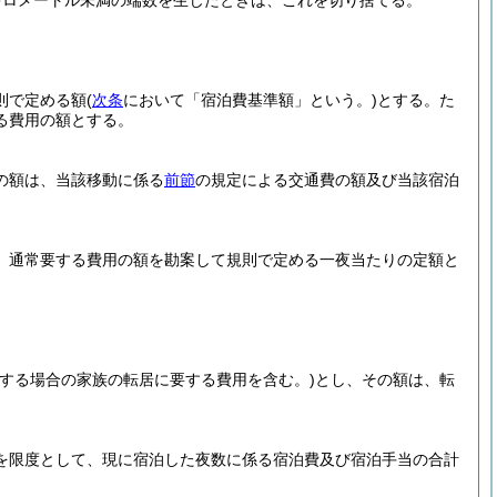
キロメートル未満の端数を生じたときは、これを切り捨てる。
則で定める額
(
次条
において「宿泊費基準額」という。)
とする。
た
る費用の額とする。
の額は、当該移動に係る
前節
の規定による交通費の額及び当該宿泊
、通常要する費用の額を勘案して規則で定める一夜当たりの定額と
する場合の家族の転居に要する費用を含む。)
とし、その額は、転
を限度として、現に宿泊した夜数に係る宿泊費及び宿泊手当の合計