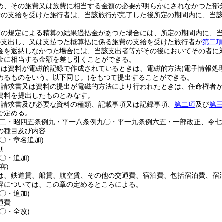
め、その旅費又は旅費に相当する金額の必要が明らかにされなかつた部
費の支給を受けた旅行者は、当該旅行が完了した後所定の期間内に、当
項
の規定による精算の結果過払金があつた場合には、所定の期間内に、
の支出し、又は支払つた概算払に係る旅費の支給を受けた旅行者が
第二
金を返納しなかつた場合には、当該支出者等がその後においてその者に
金に相当する金額を差し引くことができる。
又は資料が電磁的記録で作成されているときは、電磁的方法
(電子情報
めるものをいう。以下同じ。)
をもつて提出することができる。
り請求書又は資料の提出が電磁的方法により行われたときは、任命権者
資料を提出したものとみなす。
る請求書及び必要な資料の種類、記載事項又は記録事項、
第二項
及び
第
で定める。
例二・昭四五条例九・平一八条例九〇・平一九条例六五・一部改正、令七
の種目及び内容
〇・章名追加)
則
〇・追加)
容)
は、鉄道賃、船賃、航空賃、その他の交通費、宿泊費、包括宿泊費、宿
容については、この章の定めるところによる。
〇・追加)
通費
〇・全改)