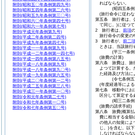
ればならない。
附則
(昭和五〇年条例第四九号)
(昭四五条
附則
(昭和五四年条例第二六号)
(旅行命令に従わな
附則
(昭和五九年条例第三〇号)
第五条
旅行者は、
附則
(昭和六〇年条例第四七号)
て同じ。)
に従つて
附則
(昭和六一年条例第七号)
2
旅行者は、
前項
附則
(平成元年条例第九号)
旅行命令の変更の
附則
(平成二年条例第二四号)
3
旅行者が、
前二
附則
(平成九年条例第四七号)
ときは、当該旅行
附則
(平成一一年条例第九号)
(平三一条
附則
(平成一二年条例第一四七号)
(旅費の計算)
附則
(平成一四年条例第八五号)
第六条
旅費は、旅
附則
(平成一八年条例第九号)
よつて計算する。
附則
(平成一八年条例第九〇号)
た経路及び方法に
附則
(平成一九年条例第六五号)
(令七条例
附則
(平成二〇年条例第一二号)
(年度経過等による
附則
(平成二五年条例第三八号)
第七条
移動中にお
附則
(平成三一年条例第一〇号)
区分して算定する
附則
(令和元年条例第二七号)
(昭三二条
附則
(令和七年条例第一〇号)
(旅費の請求手続)
附則
(令和七年条例第五〇号)
第八条
旅費
(概算
費に相当する金額
の他人の知覚によ
じ。)
を含む。以下
しなければならな