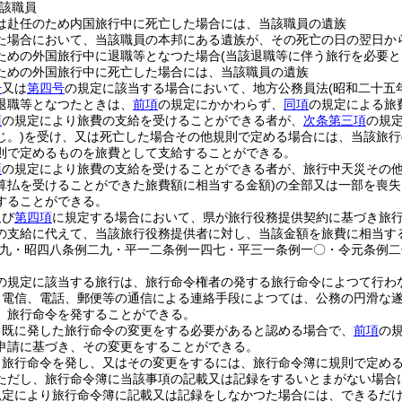
該職員
は赴任のため内国旅行中に死亡した場合には、当該職員の遺族
た場合において、当該職員の本邦にある遺族が、その死亡の日の翌日か
ための外国旅行中に退職等となつた場合
(当該退職等に伴う旅行を必要と
ための外国旅行中に死亡した場合には、当該職員の遺族
号
又は
第四号
の規定に該当する場合において、地方公務員法
(昭和二十五
退職等となつたときは、
前項
の規定にかかわらず、
同項
の規定による旅
項
の規定により旅費の支給を受けることができる者が、
次条第三項
の規
じ。)
を受け、又は死亡した場合その他規則で定める場合には、当該旅行
則で定めるものを旅費として支給することができる。
項
の規定により旅費の支給を受けることができる者が、旅行中天災その
算払を受けることができた旅費額に相当する金額)
の全部又は一部を喪失
することができる。
及び
第四項
に規定する場合において、県が旅行役務提供契約に基づき旅
の支給に代えて、当該旅行役務提供者に対し、当該金額を旅費に相当す
例九・昭四八条例二九・平一二条例一四七・平三一条例一〇・令元条例二
の規定に該当する旅行は、旅行命令権者の発する旅行命令によつて行わ
、電信、電話、郵便等の通信による連絡手段によつては、公務の円滑な
、旅行命令を発することができる。
、既に発した旅行命令の変更をする必要があると認める場合で、
前項
の
申請に基づき、その変更をすることができる。
、旅行命令を発し、又はその変更をするには、旅行命令簿に規則で定め
ただし、旅行命令簿に当該事項の記載又は記録をするいとまがない場合
規定により旅行命令簿に記載又は記録をしなかつた場合には、できるだ