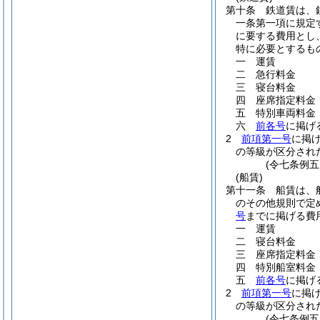
第十条
鉄道賃は、
一条第一項に規定
に要する費用とし
特に必要とするも
一
運賃
二
急行料金
三
寝台料金
四
座席指定料金
五
特別車両料金
六
前各号
に掲げ
2
前項第一号
に掲
の等級が区分され
(令七条例五
(船賃)
第十一条
船賃は、
のその他規則で定
号
までに掲げる費
一
運賃
二
寝台料金
三
座席指定料金
四
特別船室料金
五
前各号
に掲げ
2
前項第一号
に掲
の等級が区分され
(令七条例五