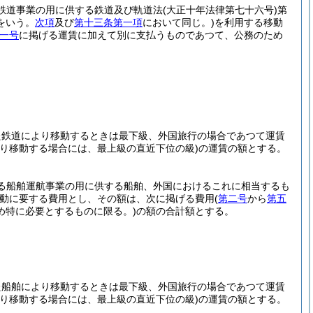
鉄道事業の用に供する鉄道及び軌道法
(大正十年法律第七十六号)
第
をいう。
次項
及び
第十三条第一項
において同じ。)
を利用する移動
一号
に掲げる運賃に加えて別に支払うものであつて、公務のため
た鉄道により移動するときは最下級、外国旅行の場合であつて運賃
り移動する場合には、最上級の直近下位の級)
の運賃の額とする。
る船舶運航事業の用に供する船舶、外国におけるこれに相当するも
動に要する費用とし、その額は、次に掲げる費用
(
第二号
から
第五
め特に必要とするものに限る。)
の額の合計額とする。
た船舶により移動するときは最下級、外国旅行の場合であつて運賃
り移動する場合には、最上級の直近下位の級)
の運賃の額とする。