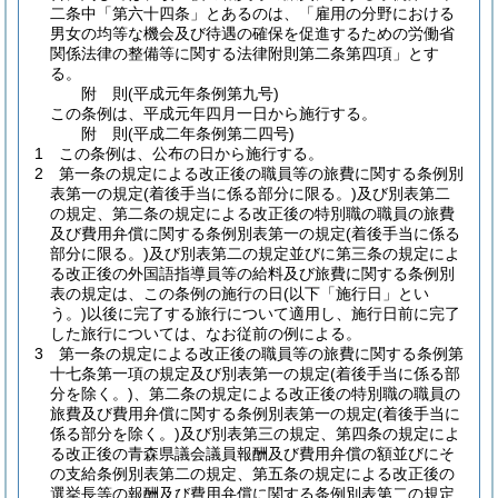
二条中「第六十四条」とあるのは、「雇用の分野における
男女の均等な機会及び待遇の確保を促進するための労働省
関係法律の整備等に関する法律附則第二条第四項」とす
る。
附
則
(平成元年
条例第九号)
この条例は、平成元年四月一日から施行する。
附
則
(平成二年
条例第二四号)
1
この条例は、公布の日から施行する。
2
第一条の規定による改正後の職員等の旅費に関する条例別
表第一の規定
(着後手当に係る部分に限る。)
及び別表第二
の規定、第二条の規定による改正後の特別職の職員の旅費
及び費用弁償に関する条例別表第一の規定
(着後手当に係る
部分に限る。)
及び別表第二の規定並びに第三条の規定によ
る改正後の外国語指導員等の給料及び旅費に関する条例別
表の規定は、この条例の施行の日
(以下「施行日」とい
う。)
以後に完了する旅行について適用し、施行日前に完了
した旅行については、なお従前の例による。
3
第一条の規定による改正後の職員等の旅費に関する条例第
十七条第一項の規定及び別表第一の規定
(着後手当に係る部
分を除く。)
、第二条の規定による改正後の特別職の職員の
旅費及び費用弁償に関する条例別表第一の規定
(着後手当に
係る部分を除く。)
及び別表第三の規定、第四条の規定によ
る改正後の青森県議会議員報酬及び費用弁償の額並びにそ
の支給条例別表第二の規定、第五条の規定による改正後の
選挙長等の報酬及び費用弁償に関する条例別表第二の規定