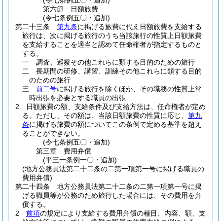
(令七条例五〇・追加)
第六節
日額旅費
(令七条例五〇・追加)
第二十三条
第九条
に掲げる旅費に代え日額旅費を支給する
旅行は、次に掲げる旅行のうち当該旅行の性質上日額旅費
を支給することを適当と認めて任命権者が指定するものと
する。
一
調査、巡察その他これらに類する目的のための旅行
二
長期間の研修、講習、訓練その他これらに類する目的
のための旅行
三
前二号
に掲げる旅行を除くほか、その職務の性質上常
時出張を必要とする職員の出張
2
日額旅費の額、支給条件及び支給方法は、任命権者が定め
る。
ただし、その額は、当該日額旅費の性質に応じ、
第九
条
に掲げる旅費の額についてこの条例で定める基準を超え
ることができない。
(令七条例五〇・追加)
第三章
費用弁償
(平三一条例一〇・追加)
(地方公務員法第二十二条の二第一項第一号に掲げる職員の
費用弁償)
第二十四条
地方公務員法第二十二条の二第一項第一号に掲
げる職員等が公務のため旅行した場合には、その費用を弁
償する。
2
前項
の規定により支給する費用弁償の種目、内容、額、支