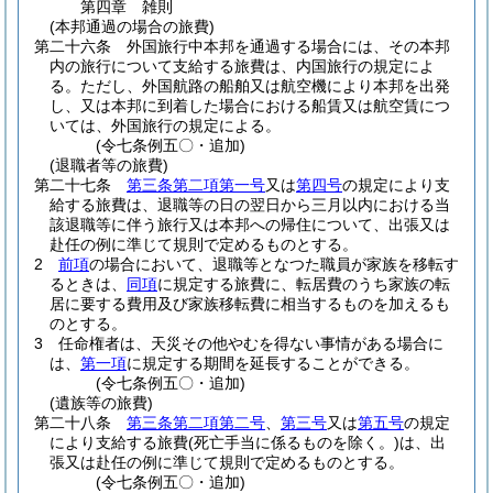
第四章
雑則
(本邦通過の場合の旅費)
第二十六条
外国旅行中本邦を通過する場合には、その本邦
内の旅行について支給する旅費は、内国旅行の規定によ
る。
ただし、外国航路の船舶又は航空機により本邦を出発
し、又は本邦に到着した場合における船賃又は航空賃につ
いては、外国旅行の規定による。
(令七条例五〇・追加)
(退職者等の旅費)
第二十七条
第三条第二項第一号
又は
第四号
の規定により支
給する旅費は、退職等の日の翌日から三月以内における当
該退職等に伴う旅行又は本邦への帰住について、出張又は
赴任の例に準じて規則で定めるものとする。
2
前項
の場合において、退職等となつた職員が家族を移転す
るときは、
同項
に規定する旅費に、転居費のうち家族の転
居に要する費用及び家族移転費に相当するものを加えるも
のとする。
3
任命権者は、天災その他やむを得ない事情がある場合に
は、
第一項
に規定する期間を延長することができる。
(令七条例五〇・追加)
(遺族等の旅費)
第二十八条
第三条第二項第二号
、
第三号
又は
第五号
の規定
により支給する旅費
(死亡手当に係るものを除く。)
は、出
張又は赴任の例に準じて規則で定めるものとする。
(令七条例五〇・追加)