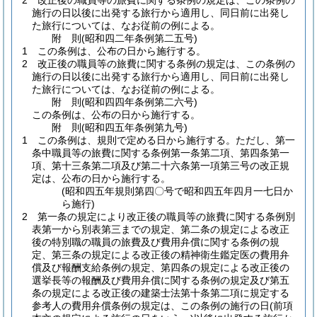
2
改正後の職員等の旅費に関する条例の規定は、この条例の
施行の日以後に出発する旅行から適用し、同日前に出発し
た旅行については、なお従前の例による。
附
則
(昭和四二年
条例第二五号)
1
この条例は、公布の日から施行する。
2
改正後の職員等の旅費に関する条例の規定は、この条例の
施行の日以後に出発する旅行から適用し、同日前に出発し
た旅行については、なお従前の例による。
附
則
(昭和四四年
条例第二六号)
この条例は、公布の日から施行する。
附
則
(昭和四五年
条例第九号)
1
この条例は、規則で定める日から施行する。
ただし、第一
条中職員等の旅費に関する条例第一条第二項、第四条第一
項、第十三条第二項及び第二十六条第一項第三号の改正規
定は、公布の日から施行する。
(昭和四五年規則第四〇号で昭和四五年四月一七日か
ら施行)
2
第一条の規定により改正後の職員等の旅費に関する条例別
表第一から別表第三までの規定、第二条の規定による改正
後の特別職の職員の旅費及び費用弁償に関する条例の規
定、第三条の規定による改正後の精神衛生鑑定医の費用弁
償及び報酬支給条例の規定、第四条の規定による改正後の
選挙長等の報酬及び費用弁償に関する条例の規定及び第五
条の規定による改正後の建築士法第十条第二項に規定する
参考人の費用弁償条例の規定は、この条例の施行の日
(前項