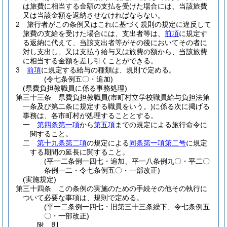
は旅費に相当する金額の支払を受けた場合には、当該旅費
又は当該金額を返納させなければならない。
2
旅行者がこの条例又はこれに基づく規則の規定に違反して
旅費の支給を受けた場合には、支出者等は、
前項
に規定す
る返納に代えて、当該支出者等がその後においてその者に
対し支出し、又は支払う給与又は旅費の額から、当該旅費
に相当する金額を差し引くことができる。
3
前項
に規定する給与の種類は、規則で定める。
(令七条例五〇・追加)
(県費負担教職員に係る事務処理)
第三十三条
県費負担教職員
(市町村立学校職員給与負担法第
一条及び第二条に規定する職員をいう。)
に係る次に掲げる
事務は、各市町村が処理することとする。
一
第四条第一項
から
第五項
までの規定による旅行命令に
関すること。
二
第十九条第二項
の規定による
同条第一項第二号
に規定
する期間の延長に関すること。
(平一二条例一四七・追加、平一八条例九〇・平二〇
条例一二・令七条例五〇・一部改正)
(実施規定)
第三十四条
この条例の実施のための手続その他その執行に
ついて必要な事項は、規則で定める。
(平一二条例一四七・旧第三十三条繰下、令七条例五
〇・一部改正)
附
則