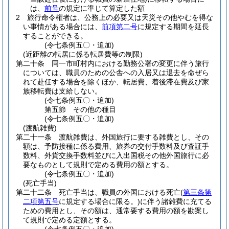
は、
前号
の規定に準じて算定した額
2
旅行命令権者は、公務上の必要又は天災その他やむを得な
い事情がある場合には、
前項第二号
に規定する期間を延長
することができる。
(令七条例五〇・追加)
(近距離の転居に係る転居費等の制限)
第二十条
同一市町村内における勤務公署の変更に伴う旅行
については、職員のための公舎への入居又は退去を命ぜら
れて赴任する場合を除くほか、転居費、着後滞在費及び家
族移転費は支給しない。
(令七条例五〇・追加)
第五節
その他の種目
(令七条例五〇・追加)
(渡航雑費)
第二十一条
渡航雑費は、外国旅行に要する雑費とし、その
額は、予防接種に係る費用、旅券の交付手数料及び査証手
数料、外貨交換手数料並びに入出国税その他外国旅行に必
要なものとして規則で定める費用の額とする。
(令七条例五〇・追加)
(死亡手当)
第二十二条
死亡手当は、職員の外国における死亡
(
第三条第
二項第五号
に規定する場合に限る。)
に伴う諸雑費に充てる
ための費用とし、その額は、通常要する費用の額を勘案し
て規則で定める定額とする。