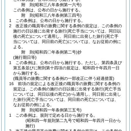
附
則
(昭和三八年
条例第一六号)
この条例は、公布の日から施行する。
附
則
(昭和三八年
条例第三四号)
1
この条例は、公布の日から施行する。
2
改正後の職員等の旅費に関する条例の規定は、この条例の
施行の日以後に出発する旅行
(死亡手当については、同日以
後の死亡)
について適用し、同日前に出発した旅行
(死亡手
当については、同日前の死亡)
については、なお従前の例に
よる。
附
則
(昭和四〇年
条例第二号)
抄
(施行期日等)
1
この条例は、公布の日から施行する。
ただし、第四条及び
第五条並びに附則第十四項の規定は、昭和四十年四月一日
から施行する。
(職員等の旅費に関する条例の一部改正に伴う経過措置)
16
前項の規定による改正後の職員等の旅費に関する条例の
規定は、この条例の施行の日以後に出発する旅行
(死亡手当
については、同日以後の死亡)
から適用し、同日前に出発し
た旅行
(死亡手当については、同日前の死亡)
については、
なお従前の例による。
附
則
(昭和四一年
条例第三五号)
1
この条例は、規則で定める日から施行する。
(昭和四一年規則第二九号で昭和四一年四月一日から
施行)