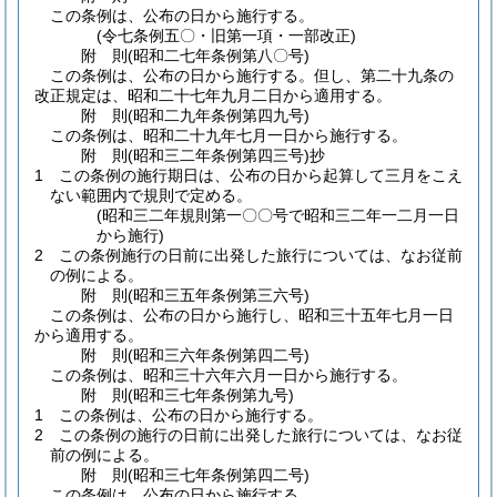
この条例は、公布の日から施行する。
(令七条例五〇・旧第一項・一部改正)
附
則
(昭和二七年
条例第八〇号)
この条例は、公布の日から施行する。
但し、第二十九条の
改正規定は、昭和二十七年九月二日から適用する。
附
則
(昭和二九年
条例第四九号)
この条例は、昭和二十九年七月一日から施行する。
附
則
(昭和三二年
条例第四三号)
抄
1
この条例の施行期日は、公布の日から起算して三月をこえ
ない範囲内で規則で定める。
(昭和三二年規則第一〇〇号で昭和三二年一二月一日
から施行)
2
この条例施行の日前に出発した旅行については、なお従前
の例による。
附
則
(昭和三五年
条例第三六号)
この条例は、公布の日から施行し、昭和三十五年七月一日
から適用する。
附
則
(昭和三六年
条例第四二号)
この条例は、昭和三十六年六月一日から施行する。
附
則
(昭和三七年
条例第九号)
1
この条例は、公布の日から施行する。
2
この条例の施行の日前に出発した旅行については、なお従
前の例による。
附
則
(昭和三七年
条例第四二号)
この条例は、公布の日から施行する。