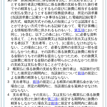
第八条
旅費
(概算払に係る旅費を含む。)
の支給を受けよう
とする旅行者及び概算払に係る旅費の支給を受けた旅行者
でその精算をしようとするもの並びに旅費に相当する金額
の支払を受けようとする旅行役務提供者は、所定の請求書
(当該請求書に記載すべき事項を記録した電磁的記録
(電子
的方式、磁気的方式その他人の知覚によつては認識するこ
とができない方式で作られる記録であつて、電子計算機に
よる情報処理の用に供されるものをいう。
第五項
において
同じ。)
を含む。以下この条において同じ。)
に必要な資料
を添えて、これを当該旅費又は当該金額の支出又は支払を
する者
(以下「支出者等」という。)
に提出しなければなら
ない。
この場合において、必要な資料の全部又は一部を提
出しなかつた者は、その請求に係る旅費又は旅費に相当す
る金額のうちその資料を提出しなかつたため、その旅費又
は旅費に相当する金額の必要が明らかにされなかつた部分
の支給又は支払を受けることができない。
2
概算払に係る旅費の支給を受けた旅行者は、当該旅行が完
了した後所定の期間内に、当該旅行について
前項
の規定に
よる旅費の精算をしなければならない。
3
支出者等は、
前項
の規定による精算の結果過払金があつた
場合には、所定の期間内に、当該過払金を返納させなけれ
ばならない。
4
支出者等は、その支出し、又は支払つた概算払に係る旅費
の支給を受けた旅行者が
第二項
に規定する期間内に旅費の
精算をしなかつた場合又は
前項
に規定する期間内に過払金