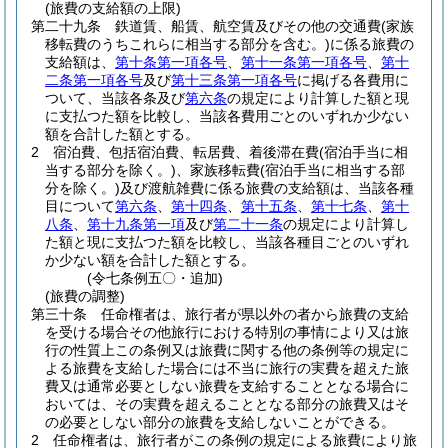
(旅費の支給額の上限)
第二十九条
鉄道賃、船賃、航空賃及びその他の交通費
(家族
移転費のうちこれらに相当する部分を含む。)
に係る旅費の
支給額は、
第十条第一項各号
、
第十一条第一項各号
、
第十
二条第一項各号
及び
第十三条第一項各号
に掲げる各費用に
ついて、当該各条及び
第六条
の規定により計算した額と現
に支払つた額を比較し、当該各費用ごとのいずれか少ない
額を合計した額とする。
2
宿泊費、包括宿泊費、転居費、着後滞在費
(宿泊手当に相
当する部分を除く。)
、家族移転費
(宿泊手当に相当する部
分を除く。)
及び渡航雑費に係る旅費の支給額は、当該各種
目について
第六条
、
第十四条
、
第十五条
、
第十七条
、
第十
八条
、
第十九条第一項
及び
第二十一条
の規定により計算し
た額と現に支払つた額を比較し、当該各種目ごとのいずれ
か少ない額を合計した額とする。
(令七条例五〇・追加)
(旅費の調整)
第三十条
任命権者は、旅行者が県以外の者から旅費の支給
を受ける場合その他旅行における特別の事情により又は旅
行の性質上この条例又は旅費に関する他の条例等の規定に
よる旅費を支給した場合には不当に旅行の実費を超えた旅
費又は通常必要としない旅費を支給することとなる場合に
おいては、その実費を超えることとなる部分の旅費又はそ
の必要としない部分の旅費を支給しないことができる。
2
任命権者は、旅行者がこの条例の規定による旅費により旅