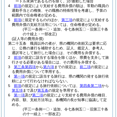
ートル未満であるものを除く。)
が通勤した場合
4
前項
の規定により支給する費用弁償の額は、常勤の職員の
通勤手当との権衡、その職務の特殊性等を考慮し、予算の
範囲内で任命権者が定める。
5
前項
に規定するもののほか、
第三項
の規定により支給する
費用弁償の支給方法等については、任命権者が定める。
(平三一条例一〇・追加、令七条例五〇・旧第三十条
の十繰上・一部改正)
(証人等の費用弁償)
第二十五条
職員以外の者が、県の機関の依頼又は要求に応
じ、公務の遂行を補助するため、証人、鑑定人、参考人、
通訳等として旅行した場合には、その費用を弁償する。
2
前項
の規定に該当する場合を除くほか、県費を支弁して旅
行させる必要がある場合には、その費用を弁償する。
3
第三条第四項
から
第六項
までの規定は、
前二項
の規定によ
る費用弁償について準用する。
4
第一項
の規定に該当する旅行は、県の機関の発する旅行依
頼によつて行わなければならない。
5
前項
の規定による旅行依頼については、
第四条第二項
から
第五項
まで及び
第五条
の規定を準用する。
6
第一項
及び
第二項
の規定により支給する費用弁償の種目、
内容、額、支給方法等は、各機関の長が知事に協議して定
める。
(平三一条例一〇・追加、令七条例五〇・旧第三十条
の十一繰上・一部改正)