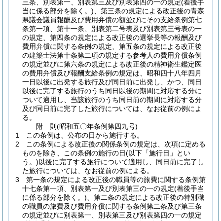
三条、別表第一、別表第三及び別表第四の一の規定
(着後手
当に係る部分を除く。)
、第三条の規定による改正後の青森
県議会議員報酬及び費用弁償の額並びにその支給条例第七
条第一項、第十一条、別表第二号表及び別表第三号表の一
の規定、第四条の規定による改正後の選挙長等の報酬及び
費用弁償に関する条例の規定、第五条の規定による改正後
の建築士法第十条第二項の規定する参考人の費用弁償条例
の規定並びに第六条の規定による改正後の精神衛生鑑定医
の費用弁償及び報酬支給条例の規定は、昭和四十八年四月
一日以後に出発する旅行及び同日前に出発し、かつ、同日
以後に完了する旅行のうち同日以後の期間に対応する分に
ついて適用し、当該旅行のうち同日前の期間に対応する分
及び同日前に完了した旅行については、なお従前の例によ
る。
附
則
(昭和五〇年
条例第四九号)
1
この条例は、公布の日から施行する。
2
この条例による改正後の関係条例の規定は、次項に定める
ものを除き、この条例の施行の日
(以下「施行日」とい
う。)
以後に完了する旅行について適用し、同日前に完了し
た旅行については、なお従前の例による。
3
第一条の規定による改正後の職員等の旅費に関する条例第
十七条第一項、別表第一及び別表第三の一の規定
(着後手当
に係る部分を除く。)
、第二条の規定による改正後の特別職
の職員の旅費及び費用弁償に関する条例第二条及び第三条
の規定並びに別表第一、別表第三及び別表第四の一の規定