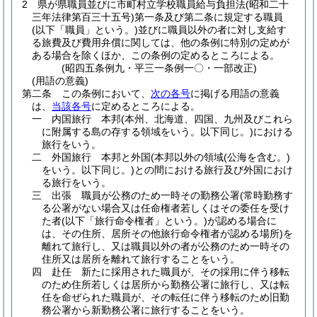
2
県が県職員並びに市町村立学校職員給与負担法
(昭和二十
三年法律第百三十五号)
第一条及び第二条に規定する職員
(以下「職員」という。)
並びに職員以外の者に対し支給す
る旅費及び費用弁償に関しては、他の条例に特別の定めが
ある場合を除くほか、この条例の定めるところによる。
(昭四五条例九・平三一条例一〇・一部改正)
(用語の意義)
第二条
この条例において、
次の各号
に掲げる用語の意義
は、
当該各号
に定めるところによる。
一
内国旅行 本邦
(本州、北海道、四国、九州及びこれら
に附属する島の存する領域をいう。以下同じ。)
における
旅行をいう。
二
外国旅行 本邦と外国
(本邦以外の領域
(公海を含む。)
をいう。以下同じ。)
との間における旅行及び外国におけ
る旅行をいう。
三
出張 職員が公務のため一時その勤務公署
(常時勤務す
る公署がない場合又は任命権者若しくはその委任を受け
た者
(以下「旅行命令権者」という。)
が認める場合に
は、その住所、居所その他旅行命令権者が認める場所)
を
離れて旅行し、又は職員以外の者が公務のため一時その
住所又は居所を離れて旅行することをいう。
四
赴任 新たに採用された職員が、その採用に伴う移転
のため住所若しくは居所から勤務公署に旅行し、又は転
任を命ぜられた職員が、その転任に伴う移転のため旧勤
務公署から新勤務公署に旅行することをいう。