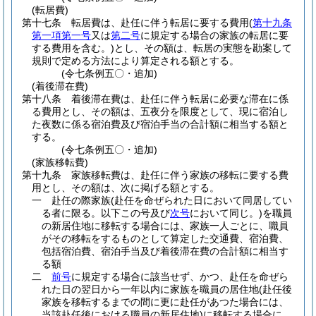
(転居費)
第十七条
転居費は、赴任に伴う転居に要する費用
(
第十九条
第一項第一号
又は
第二号
に規定する場合の家族の転居に要
する費用を含む。)
とし、その額は、転居の実態を勘案して
規則で定める方法により算定される額とする。
(令七条例五〇・追加)
(着後滞在費)
第十八条
着後滞在費は、赴任に伴う転居に必要な滞在に係
る費用とし、その額は、五夜分を限度として、現に宿泊し
た夜数に係る宿泊費及び宿泊手当の合計額に相当する額と
する。
(令七条例五〇・追加)
(家族移転費)
第十九条
家族移転費は、赴任に伴う家族の移転に要する費
用とし、その額は、次に掲げる額とする。
一
赴任の際家族
(赴任を命ぜられた日において同居してい
る者に限る。以下この号及び
次号
において同じ。)
を職員
の新居住地に移転する場合には、家族一人ごとに、職員
がその移転をするものとして算定した交通費、宿泊費、
包括宿泊費、宿泊手当及び着後滞在費の合計額に相当す
る額
二
前号
に規定する場合に該当せず、かつ、赴任を命ぜら
れた日の翌日から一年以内に家族を職員の居住地
(赴任後
家族を移転するまでの間に更に赴任があつた場合には、
当該赴任後における職員の新居住地)
に移転する場合に