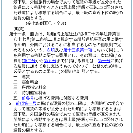
最下級、外国旅行の場合であつて運賃の等級が区分された
鉄道により移動するときは最上級
(等級が三以上に区分され
た鉄道により移動する場合には、最上級の直近下位の級)
の
運賃の額とする。
(令七条例五〇・全改)
(船賃)
第十一条
船賃は、船舶
(海上運送法
(昭和二十四年法律第百
八十七号)
第二条第二項に規定する船舶運航事業の用に供す
る船舶、外国におけるこれに相当するものその他規則で定
めるものをいう。
次項
及び
第十三条第一項
において同じ。)
を利用する移動に要する費用とし、その額は、次に掲げる
費用
(
第二号
から
第五号
までに掲げる費用は、
第一号
に掲げ
る運賃に加えて別に支払うものであつて、公務のため特に
必要とするものに限る。)
の額の合計額とする。
一
運賃
二
寝台料金
三
座席指定料金
四
特別船室料金
五
前各号
に掲げる費用に付随する費用
2
前項第一号
に掲げる運賃の額の上限は、内国旅行の場合で
あつて運賃の等級が区分された船舶により移動するときは
最下級、外国旅行の場合であつて運賃の等級が区分された
船舶により移動するときは最上級
(等級が三以上に区分され
た船舶により移動する場合には、最上級の直近下位の級)
の
運賃の額とする。