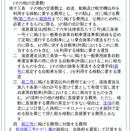
(その他の交通費)
第十三条
その他の交通費は、鉄道、船舶及び航空機以外を
利用する移動に要する費用とし、その額は、次に掲げる費
用
(
第二号
から
第四号
までに掲げる費用は、公務のため特に
必要とするものに限る。)
の額の合計額とする。
一
道路運送法
(昭和二十六年法律第百八十三号)
第三条第
一号イに掲げる一般乗合旅客自動車運送事業
(路線を定め
て定期に運行する自動車により乗合旅客の運送を行うも
のに限る。)
の用に供する自動車
(外国におけるこれに相
当するものを含む。)
を利用する移動に要する運賃
二
道路運送法第三条第一号ハに掲げる一般乗用旅客自動
車運送事業の用に供する自動車
(外国におけるこれに相当
するものを含む。)
その他の旅客を運送する交通手段
(
前
号
に規定する自動車を除く。)
を利用する移動に要する運
賃
三
前二号
に掲げる運賃以外の費用であつて、道路運送法
第八十条第一項の許可を受けて業として有償で貸し渡す
自家用自動車
(外国におけるこれに相当するものを含
む。)
の賃料その他の移動に直接要する費用。
ただし、移
動に直接要する費用の算定ができない場合は、
次項
の規
定により計算した路程に一キロメートルにつき規則で定
める額を乗じて得た額を移動に直接要する費用とみな
す。
四
前三号
に掲げる費用に付随する費用
2
前項第三号ただし書
の路程は、全路程を通算して計算する