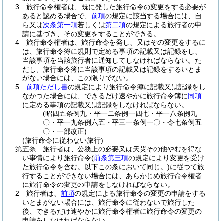
3
旅行命令権者は、既に発した旅行命令の変更をする必要が
あると認める場合で、
前項
の規定に該当する場合には、自
ら又は
次条第一項
若しくは
第二項
の規定による旅行者の申
請に基づき、その変更をすることができる。
4
旅行命令権者は、旅行命令を発し、又はその変更をするに
は、旅行命令簿に規則で定める事項の記載又は記録をし、
当該事項を当該旅行者に通知してしなければならない。
た
だし、旅行命令簿に当該事項の記載又は記録をするいとま
がない場合には、この限りでない。
5
前項ただし書
の規定により旅行命令簿に記載又は記録をし
なかつた場合には、できるだけ速やかに旅行命令簿に
同項
に定める事項の記載又は記録をしなければならない。
(昭四五条例九・平一二条例一四七・平一八条例九
〇・平一九条例六五・平三一条例一〇・令七条例五
〇・一部改正)
(旅行命令に従わない旅行)
第五条
旅行者は、公務上の必要又は天災その他やむを得な
い事情により旅行命令
(
前条第三項
の規定により変更を受け
た旅行命令を含む。以下この条において同じ。)
に従つて旅
行することができない場合には、あらかじめ旅行命令権者
に旅行命令の変更の申請をしなければならない。
2
旅行者は、
前項
の規定による旅行命令の変更の申請をする
いとまがない場合には、旅行命令に従わないで旅行した
後、できるだけ速やかに旅行命令権者に旅行命令の変更の
申請をしなければならない。