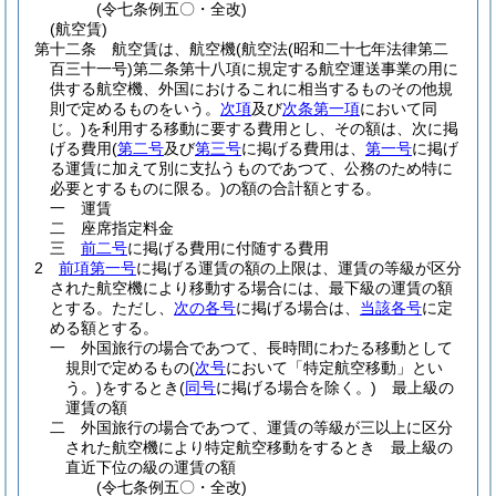
(令七条例五〇・全改)
(航空賃)
第十二条
航空賃は、航空機
(航空法
(昭和二十七年法律第二
百三十一号)
第二条第十八項に規定する航空運送事業の用に
供する航空機、外国におけるこれに相当するものその他規
則で定めるものをいう。
次項
及び
次条第一項
において同
じ。)
を利用する移動に要する費用とし、その額は、次に掲
げる費用
(
第二号
及び
第三号
に掲げる費用は、
第一号
に掲げ
る運賃に加えて別に支払うものであつて、公務のため特に
必要とするものに限る。)
の額の合計額とする。
一
運賃
二
座席指定料金
三
前二号
に掲げる費用に付随する費用
2
前項第一号
に掲げる運賃の額の上限は、運賃の等級が区分
された航空機により移動する場合には、最下級の運賃の額
とする。
ただし、
次の各号
に掲げる場合は、
当該各号
に定
める額とする。
一
外国旅行の場合であつて、長時間にわたる移動として
規則で定めるもの
(
次号
において「特定航空移動」とい
う。)
をするとき
(
同号
に掲げる場合を除く。)
最上級の
運賃の額
二
外国旅行の場合であつて、運賃の等級が三以上に区分
された航空機により特定航空移動をするとき 最上級の
直近下位の級の運賃の額
(令七条例五〇・全改)