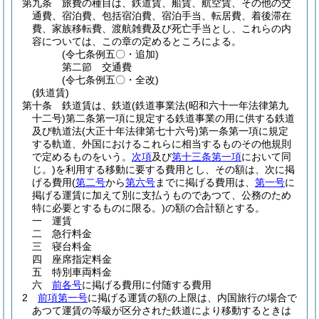
第九条
旅費の種目は、鉄道賃、船賃、航空賃、その他の交
通費、宿泊費、包括宿泊費、宿泊手当、転居費、着後滞在
費、家族移転費、渡航雑費及び死亡手当とし、これらの内
容については、この章の定めるところによる。
(令七条例五〇・追加)
第二節
交通費
(令七条例五〇・全改)
(鉄道賃)
第十条
鉄道賃は、鉄道
(鉄道事業法
(昭和六十一年法律第九
十二号)
第二条第一項に規定する鉄道事業の用に供する鉄道
及び軌道法
(大正十年法律第七十六号)
第一条第一項に規定
する軌道、外国におけるこれらに相当するものその他規則
で定めるものをいう。
次項
及び
第十三条第一項
において同
じ。)
を利用する移動に要する費用とし、その額は、次に掲
げる費用
(
第二号
から
第六号
までに掲げる費用は、
第一号
に
掲げる運賃に加えて別に支払うものであつて、公務のため
特に必要とするものに限る。)
の額の合計額とする。
一
運賃
二
急行料金
三
寝台料金
四
座席指定料金
五
特別車両料金
六
前各号
に掲げる費用に付随する費用
2
前項第一号
に掲げる運賃の額の上限は、内国旅行の場合で
あつて運賃の等級が区分された鉄道により移動するときは