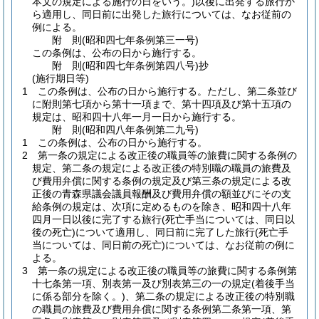
本文の規定による施行の日をいう。)
以後に出発する旅行か
ら適用し、同日前に出発した旅行については、なお従前の
例による。
附
則
(昭和四七年
条例第三一号)
この条例は、公布の日から施行する。
附
則
(昭和四七年
条例第四八号)
抄
(施行期日等)
1
この条例は、公布の日から施行する。
ただし、第二条並び
に附則第七項から第十一項まで、第十四項及び第十五項の
規定は、昭和四十八年一月一日から施行する。
附
則
(昭和四八年
条例第二九号)
1
この条例は、公布の日から施行する。
2
第一条の規定による改正後の職員等の旅費に関する条例の
規定、第二条の規定による改正後の特別職の職員の旅費及
び費用弁償に関する条例の規定及び第三条の規定による改
正後の青森県議会議員報酬及び費用弁償の額並びにその支
給条例の規定は、次項に定めるものを除き、昭和四十八年
四月一日以後に完了する旅行
(死亡手当については、同日以
後の死亡)
について適用し、同日前に完了した旅行
(死亡手
当については、同日前の死亡)
については、なお従前の例に
よる。
3
第一条の規定による改正後の職員等の旅費に関する条例第
十七条第一項、別表第一及び別表第三の一の規定
(着後手当
に係る部分を除く。)
、第二条の規定による改正後の特別職
の職員の旅費及び費用弁償に関する条例第二条第一項、第