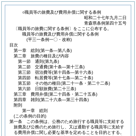
○職員等の旅費及び費用弁償に関する条例
昭和二十七年九月二日
青森県条例第四十五号
〔職員等の旅費に関する条例〕をここに公布する。
職員等の旅費及び費用弁償に関する条例
(平三一条例一〇・改称)
目次
第一章
総則
(第一条―第八条)
第二章
旅費の種目及び内容
第一節
通則
(第九条)
第二節
交通費
(第十条―第十三条)
第三節
宿泊費等
(第十四条―第十六条)
第四節
転居費等
(第十七条―第二十条)
第五節
その他の種目
(第二十一条・第二十二条)
第六節
日額旅費
(第二十三条)
第三章
費用弁償
(第二十四条・第二十五条)
第四章
雑則
(第二十六条―第三十四条)
附則
第一章
総則
(この条例の目的)
第一条
この条例は、公務のため旅行する職員等に支給する
旅費及び公務のため旅行し、又は通勤する職員等に支給す
る費用弁償に関し必要な基準を定めることを目的とする。