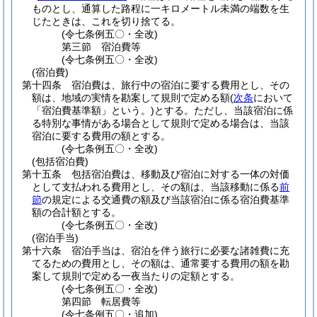
ものとし、通算した路程に一キロメートル未満の端数を生
じたときは、これを切り捨てる。
(令七条例五〇・全改)
第三節
宿泊費等
(令七条例五〇・全改)
(宿泊費)
第十四条
宿泊費は、旅行中の宿泊に要する費用とし、その
額は、地域の実情を勘案して規則で定める額
(
次条
において
「宿泊費基準額」という。)
とする。
ただし、当該宿泊に係
る特別な事情がある場合として規則で定める場合は、当該
宿泊に要する費用の額とする。
(令七条例五〇・全改)
(包括宿泊費)
第十五条
包括宿泊費は、移動及び宿泊に対する一体の対価
として支払われる費用とし、その額は、当該移動に係る
前
節
の規定による交通費の額及び当該宿泊に係る宿泊費基準
額の合計額とする。
(令七条例五〇・全改)
(宿泊手当)
第十六条
宿泊手当は、宿泊を伴う旅行に必要な諸雑費に充
てるための費用とし、その額は、通常要する費用の額を勘
案して規則で定める一夜当たりの定額とする。
(令七条例五〇・全改)
第四節
転居費等
(令七条例五〇・追加)