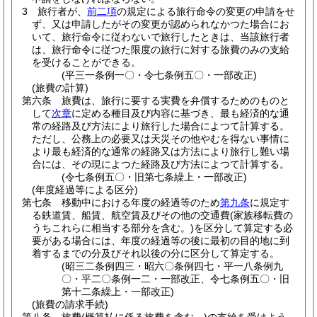
3
旅行者が、
前二項
の規定による旅行命令の変更の申請をせ
ず、又は申請したがその変更が認められなかつた場合にお
いて、旅行命令に従わないで旅行したときは、当該旅行者
は、旅行命令に従つた限度の旅行に対する旅費のみの支給
を受けることができる。
(平三一条例一〇・令七条例五〇・一部改正)
(旅費の計算)
第六条
旅費は、旅行に要する実費を弁償するためのものと
して
次章
に定める種目及び内容に基づき、最も経済的な通
常の経路及び方法により旅行した場合によつて計算する。
ただし、公務上の必要又は天災その他やむを得ない事情に
より最も経済的な通常の経路又は方法により旅行し難い場
合には、その現によつた経路及び方法によつて計算する。
(令七条例五〇・旧第七条繰上・一部改正)
(年度経過等による区分)
第七条
移動中における年度の経過等のため
第九条
に規定す
る鉄道賃、船賃、航空賃及びその他の交通費
(家族移転費の
うちこれらに相当する部分を含む。)
を区分して算定する必
要がある場合には、年度の経過等の後に最初の目的地に到
着するまでの分及びそれ以後の分に区分して算定する。
(昭三二条例四三・昭六〇条例四七・平一八条例九
〇・平二〇条例一二・一部改正、令七条例五〇・旧
第十二条繰上・一部改正)
(旅費の請求手続)