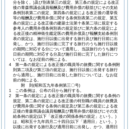
分を除く。)
及び別表第三の規定、第三条の規定による改正
後の青森県議会議員報酬及び費用弁償の額並びにその支給
条例別表第二の規定、第四条の規定による改正後の選挙長
等の報酬及び費用弁償に関する条例別表第二の規定、第五
条の規定による改正後の建築士法第十条第二項に規定する
参考人の費用弁償条例別表の規定並びに第六条の規定によ
る改正後の精神衛生鑑定医の費用弁償及び報酬支給条例別
表の規定は、施行日以後に出発する旅行及び施行日前に出
発し、かつ、施行日以後に完了する旅行のうち施行日以後
の期間に対応する分について適用し、当該旅行のうち施行
日前の期間に対応する分及び施行日前に完了した旅行につ
いては、なお従前の例による。
4
第一条の規定による改正後の職員等の旅費に関する条例附
則第二項及び第三項の規定は、施行日以後に出発する旅行
から適用し、施行日前に出発した旅行については、なお従
前の例による。
附
則
(昭和五九年
条例第三〇号)
1
この条例は、公布の日から施行する。
2
第一条の規定による改正後の職員等の旅費に関する条例の
規定、第二条の規定による改正後の特別職の職員の旅費及
び費用弁償に関する条例の規定及び第三条の規定による改
正後の青森県議会議員報酬及び費用弁償の額並びにその支
給条例の規定
(以下「改正後の関係条例の規定」という。)
は、昭和五十九年四月二十四日
(以下「適用日」という。)
以後に出発する旅行及び適用日前に出発し、かつ、適用日