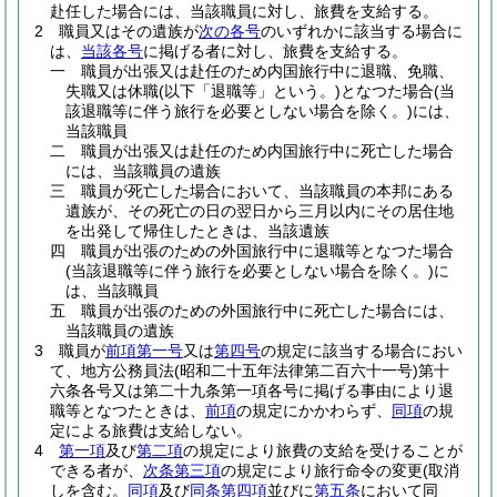
赴任した場合には、当該職員に対し、旅費を支給する。
2
職員又はその遺族が
次の各号
のいずれかに該当する場合に
は、
当該各号
に掲げる者に対し、旅費を支給する。
一
職員が出張又は赴任のため内国旅行中に退職、免職、
失職又は休職
(以下「退職等」という。)
となつた場合
(当
該退職等に伴う旅行を必要としない場合を除く。)
には、
当該職員
二
職員が出張又は赴任のため内国旅行中に死亡した場合
には、当該職員の遺族
三
職員が死亡した場合において、当該職員の本邦にある
遺族が、その死亡の日の翌日から三月以内にその居住地
を出発して帰住したときは、当該遺族
四
職員が出張のための外国旅行中に退職等となつた場合
(当該退職等に伴う旅行を必要としない場合を除く。)
に
は、当該職員
五
職員が出張のための外国旅行中に死亡した場合には、
当該職員の遺族
3
職員が
前項第一号
又は
第四号
の規定に該当する場合におい
て、地方公務員法
(昭和二十五年法律第二百六十一号)
第十
六条各号又は第二十九条第一項各号に掲げる事由により退
職等となつたときは、
前項
の規定にかかわらず、
同項
の規
定による旅費は支給しない。
4
第一項
及び
第二項
の規定により旅費の支給を受けることが
できる者が、
次条第三項
の規定により旅行命令の変更
(取消
しを含む。
同項
及び
同条第四項
並びに
第五条
において同