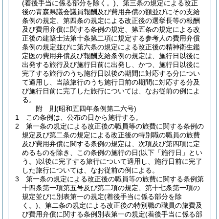
(着後手当に係る部分を除く。)
、第三条の規定による改正
後の青森県議会議員報酬及び費用弁償の額並びにその支給
条例の規定、第四条の規定による改正後の選挙長等の報酬
及び費用弁償に関する条例の規定、第五条の規定による改
正後の建築士法第十条第二項に規定する参考人の費用弁償
条例の規定並びに第六条の規定による改正後の精神衛生鑑
定医の費用弁償及び報酬支給条例の規定は、施行日以後に
出発する旅行及び施行日前に出発し、かつ、施行日以後に
完了する旅行のうち施行日以後の期間に対応する分につい
て適用し、当該旅行のうち施行日前の期間に対応する分及
び施行日前に完了した旅行については、なお従前の例によ
る。
附
則
(昭和五四年
条例第二六号)
1
この条例は、公布の日から施行する。
2
第一条の規定による改正後の職員等の旅費に関する条例の
規定及び第二条の規定による改正後の特別職の職員の旅費
及び費用弁償に関する条例の規定は、次項及び第四項に定
めるものを除き、この条例の施行の日
(以下「施行日」とい
う。)
以後に完了する旅行について適用し、施行日前に完了
した旅行については、なお従前の例による。
3
第一条の規定による改正後の職員等の旅費に関する条例第
十四条第一項第五号及び第二項の規定、第十七条第一項の
規定並びに別表第一の規定
(着後手当に係る部分を除
く。)
、第二条の規定による改正後の特別職の職員の旅費及
び費用弁償に関する条例別表第一の規定
(着後手当に係る部