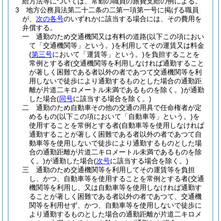
給方法等については、常勤の職員の旅費支給の例による。
3
地方公務員法第二十二条の二第一項第一号に掲げる職員
が、
次の各号
のいずれかに該当する場合には、その費用を
弁償する。
一
通勤のため交通機関又は有料の道路
(以下この項におい
て「交通機関等」という。)
を利用してその運賃又は料金
(
第三号
において「運賃等」という。)
を負担することを
常例とする者
(交通機関等を利用しなければ通勤すること
が著しく困難である者以外の者であつて交通機関等を利
用しないで徒歩により通勤するものとした場合の通勤距
離が片道二キロメートル未満であるものを除く。)
が通勤
した場合
(
同号
に該当する場合を除く。)
二
通勤のため自動車その他の交通の用具で任命権者が定
めるもの
(以下この項において「自動車等」という。)
を
使用することを常例とする者
(自動車等を使用しなければ
通勤することが著しく困難である者以外の者であつて自
動車等を使用しないで徒歩により通勤するものとした場
合の通勤距離が片道二キロメートル未満であるものを除
く。)
が通勤した場合
(
次号
に該当する場合を除く。)
三
通勤のため交通機関等を利用してその運賃等を負担
し、かつ、自動車等を使用することを常例とする者
(交通
機関等を利用し、又は自動車等を使用しなければ通勤す
ることが著しく困難である者以外の者であつて、交通機
関等を利用せず、かつ、自動車等を使用しないで徒歩に
より通勤するものとした場合の通勤距離が片道二キロメ