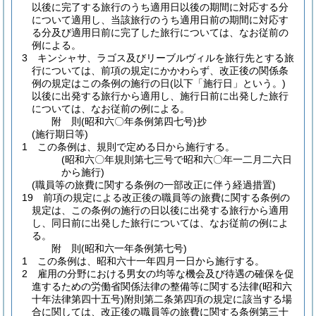
以後に完了する旅行のうち適用日以後の期間に対応する分
について適用し、当該旅行のうち適用日前の期間に対応す
る分及び適用日前に完了した旅行については、なお従前の
例による。
3
キンシャサ、ラゴス及びリーブルヴィルを旅行先とする旅
行については、前項の規定にかかわらず、改正後の関係条
例の規定はこの条例の施行の日
(以下「施行日」という。)
以後に出発する旅行から適用し、施行日前に出発した旅行
については、なお従前の例による。
附
則
(昭和六〇年
条例第四七号)
抄
(施行期日等)
1
この条例は、規則で定める日から施行する。
(昭和六〇年規則第七三号で昭和六〇年一二月二六日
から施行)
(職員等の旅費に関する条例の一部改正に伴う経過措置)
19
前項の規定による改正後の職員等の旅費に関する条例の
規定は、この条例の施行の日以後に出発する旅行から適用
し、同日前に出発した旅行については、なお従前の例によ
る。
附
則
(昭和六一年
条例第七号)
1
この条例は、昭和六十一年四月一日から施行する。
2
雇用の分野における男女の均等な機会及び待遇の確保を促
進するための労働省関係法律の整備等に関する法律
(昭和六
十年法律第四十五号)
附則第二条第四項の規定に該当する場
合に関しては、改正後の職員等の旅費に関する条例第三十