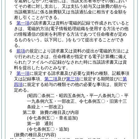
を返納しなかつた場合には、当該支出者等がその後におい
てその者に対し支出し、又は支払う給与又は旅費の額から
当該概算払に係る旅費額又は当該過払金に相当する金額を
差し引くことができる。
5
第一項
の請求書又は資料が電磁的記録で作成されていると
きは、電磁的方法
(電子情報処理組織を使用する方法その他
の情報通信の技術を利用する方法であつて任命権者が定め
るものをいう。以下同じ。)
をもつて提出することができ
る。
6
前項
の規定により請求書又は資料の提出が電磁的方法によ
り行われたときは、任命権者が指定する電子計算機に備え
られたファイルヘの記録がなされた時に当該請求書又は資
料を提出したものとみなす。
7
第一項
に規定する請求書及び必要な資料の種類、記載事項
又は記録事項、
第二項
及び
第三項
に規定する期間並びに
第
四項
に規定する給与の種類その他の必要な事項は、規則で
定める。
(昭四〇条例二・昭四五条例九・平一八条例九〇・平
一九条例六五・一部改正、令七条例五〇・旧第十三
条繰上・一部改正)
第二章
旅費の種目及び内容
(令七条例五〇・章名追加)
第一節
通則
(令七条例五〇・追加)
(旅費の種目及び内容)