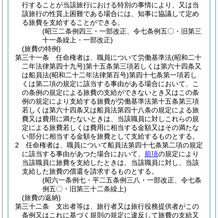
行することが当該旅行における特別の事情により、又は当
該旅行の性質上困難である場合には、知事に協議して定め
る旅費を支給することができる。
(昭三二条例四三・一部改正、令七条例五〇・旧第三
十一条繰上・一部改正)
(旅費の特例)
第三十一条
任命権者は、職員について労働基準法
(昭和二十
二年法律第四十九号)
第十五条第三項若しくは第六十四条又
は船員法
(昭和二十二年法律第百号)
第四十七条第一項若し
くは第二項の規定に該当する事由がある場合において、こ
の条例の規定による旅費の支給ができないとき又はこの条
例の規定により支給する旅費が労働基準法第十五条第三項
若しくは第六十四条又は船員法第四十八条の規定による旅
費又は費用に満たないときは、当該職員に対しこれらの規
定による旅費若しくは費用に相当する金額又はその満たな
い部分に相当する金額を旅費として支給するものとする。
2
任命権者は、職員について船員法第四十七条第二項の規定
に該当する事由があつた場合において、
前項
の規定により
当該職員に旅費を支給したときは、当該職員に対し、当該
支給した旅費の償還を請求するものとする。
(昭六一条例七・平二五条例三八・一部改正、令七条
例五〇・旧第三十二条繰上)
(旅費の返納)
第三十二条
支出者等は、旅行者又は旅行役務提供者がこの
条例又はこれに基づく規則の規定に違反して旅費の支給又