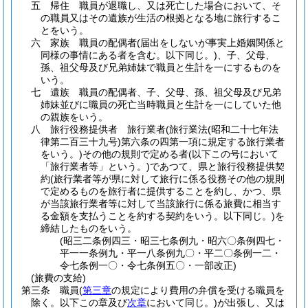
五
帰住 職員が退職し、又は死亡した場合において、そ
の職員又はその遺族が生活の根拠となる地に旅行するこ
とをいう。
六
家族 職員の配偶者
(届出をしないが事実上婚姻関係と
同様の事情にある者を含む。以下同じ。)
、子、父母、
孫、祖父母及び兄弟姉妹で職員と生計を一にするものを
いう。
七
遺族 職員の配偶者、子、父母、孫、祖父母及び兄弟
姉妹並びに職員の死亡当時職員と生計を一にしていた他
の親族をいう。
八
旅行役務提供者 旅行業者
(旅行業法
(昭和二十七年法
律第二百三十九号)
第六条の四第一項に規定する旅行業者
をいう。)
その他の規則で定める者
(以下この号において
「旅行業者等」という。)
であつて、県と旅行役務提供契
約
(旅行業者等が県に対して旅行に係る役務その他の規則
で定めるものを旅行者に提供することを約し、かつ、県
が当該旅行業者等に対して当該旅行に係る旅費に相当す
る金額を支払うことを約する契約をいう。以下同じ。)
を
締結したものをいう。
(昭三二条例四三・昭三七条例九・昭六〇条例四七・
平一一条例九・平一八条例九〇・平二〇条例一二・
令七条例一〇・令七条例五〇・一部改正)
(旅費の支給)
第三条
職員
(
第三章
の規定により費用の弁償を受ける職員を
除く。以下この章及び
次章
において同じ。)
が出張し、又は