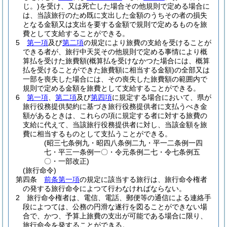
じ。)
を受け、又は死亡した場合その他規則で定める場合に
は、当該旅行のため既に支出した金額のうちその者の損失
となる金額又は支出を要する金額で規則で定めるものを旅
費として支給することができる。
5
第一項
及び
第二項
の規定により旅費の支給を受けることが
できる者が、旅行中天災その他規則で定める事情により概
算払を受けた旅費額
(概算払を受けなかつた場合には、概算
払を受けることができた旅費額に相当する金額)
の全部又は
一部を喪失した場合には、その喪失した旅費額の範囲内で
規則で定める金額を旅費として支給することができる。
6
第一項
、
第二項
及び
第四項
に規定する場合において、県が
旅行役務提供契約に基づき旅行役務提供者に支払うべき金
額があるときは、これらの項に規定する者に対する旅費の
支給に代えて、当該旅行役務提供者に対し、当該金額を旅
費に相当するものとして支払うことができる。
(昭三七条例九・昭四八条例二九・平一二条例一四
七・平三一条例一〇・令元条例二七・令七条例五
〇・一部改正)
(旅行命令)
第四条
前条第一項
の規定に該当する旅行は、旅行命令権者
の発する旅行命令によつて行わなければならない。
2
旅行命令権者は、電信、電話、郵便等の通信による連絡手
段によつては、公務の円滑な遂行を図ることができない場
合で、かつ、予算上旅費の支出が可能である場合に限り、
旅行命令を発することができる。