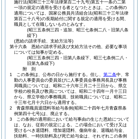
施行法
(昭和三十三年法律第百二十九号)
第五十一条の二第
一項の規定の適用を受ける者となつたときは、この条例の
適用については、国家公務員共済組合法
(昭和三十三年法律
第百二十八号)
の長期給付に関する規定の適用を受ける間、
職員として在職しないものとみなす。
(昭三五条例三四・追加、昭三七条例二八・旧第八条
繰下)
(恩給の請求手続、支給方法等)
第十六条
恩給の請求手続及び支給方法その他、必要な事項
については知事が定める。
(昭三五条例三四・旧第八条繰下、昭三七条例二八・
旧第九条繰下)
附
則
1
この条例は、公布の日から施行する。
但し、
第二条
中、常
勤の人事委員会の委員並びに人事委員会事務局長及び事務
局職員については、昭和二十六年三月二十三日から、県立
学校の校長及び教員については、昭和二十四年一月十三日
から、県立学校の事務職員、技術職員については、昭和二
十三年七月十六日から適用する。
2
青森県職員退隠料等給与条例
(昭和二十四年七月青森県条
例第四十七号)
は、廃止する。
3
この条例の適用前において給与事由の生じた恩給について
は、なお、従前の規定による。
この場合において受け又は
受けるべき退隠料、増加退隠料、傷病年金、退職給与金、
扶助料、一時扶助料及び死亡給与金は、それぞれこの条例