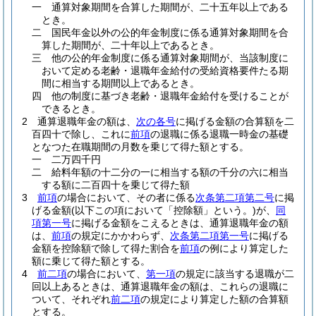
一
通算対象期間を合算した期間が、二十五年以上である
とき。
二
国民年金以外の公的年金制度に係る通算対象期間を合
算した期間が、二十年以上であるとき。
三
他の公的年金制度に係る通算対象期間が、当該制度に
おいて定める老齢・退職年金給付の受給資格要件たる期
間に相当する期間以上であるとき。
四
他の制度に基づき老齢・退職年金給付を受けることが
できるとき。
2
通算退職年金の額は、
次の各号
に掲げる金額の合算額を二
百四十で除し、これに
前項
の退職に係る退職一時金の基礎
となつた在職期間の月数を乗じて得た額とする。
一
二万四千円
二
給料年額の十二分の一に相当する額の千分の六に相当
する額に二百四十を乗じて得た額
3
前項
の場合において、その者に係る
次条第二項第二号
に掲
げる金額
(以下この項において「控除額」という。)
が、
同
項第一号
に掲げる金額をこえるときは、通算退職年金の額
は、
前項
の規定にかかわらず、
次条第二項第一号
に掲げる
金額を控除額で除して得た割合を
前項
の例により算定した
額に乗じて得た額とする。
4
前二項
の場合において、
第一項
の規定に該当する退職が二
回以上あるときは、通算退職年金の額は、これらの退職に
ついて、それぞれ
前二項
の規定により算定した額の合算額
とする。