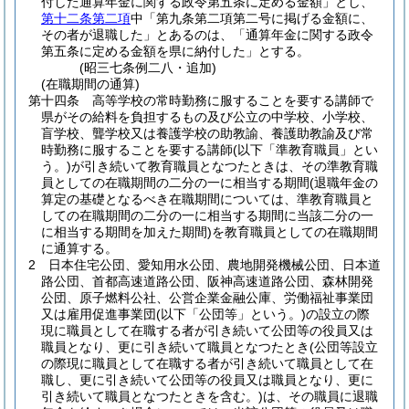
付した通算年金に関する政令第五条に定める金額」とし、
第十二条第二項
中「第九条第二項第二号に掲げる金額に、
その者が退職した」とあるのは、「通算年金に関する政令
第五条に定める金額を県に納付した」とする。
(昭三七条例二八・追加)
(在職期間の通算)
第十四条
高等学校の常時勤務に服することを要する講師で
県がその給料を負担するもの及び公立の中学校、小学校、
盲学校、聾学校又は養護学校の助教諭、養護助教諭及び常
時勤務に服することを要する講師
(以下「準教育職員」とい
う。)
が引き続いて教育職員となつたときは、その準教育職
員としての在職期間の二分の一に相当する期間
(退職年金の
算定の基礎となるべき在職期間については、準教育職員と
しての在職期間の二分の一に相当する期間に当該二分の一
に相当する期間を加えた期間)
を教育職員としての在職期間
に通算する。
2
日本住宅公団、愛知用水公団、農地開発機械公団、日本道
路公団、首都高速道路公団、阪神高速道路公団、森林開発
公団、原子燃料公社、公営企業金融公庫、労働福祉事業団
又は雇用促進事業団
(以下「公団等」という。)
の設立の際
現に職員として在職する者が引き続いて公団等の役員又は
職員となり、更に引き続いて職員となつたとき
(公団等設立
の際現に職員として在職する者が引き続いて職員として在
職し、更に引き続いて公団等の役員又は職員となり、更に
引き続いて職員となつたときを含む。)
は、その職員に退職