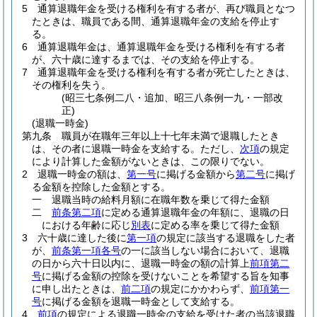
5
通算退職年金を受ける権利を有する者が、再び職員となつ
たときは、職員である間、通算退職年金の支給を停止す
る。
6
通算退職年金は、通算退職年金を受ける権利を有する者
が、六十歳に達するまでは、その支給を停止する。
7
通算退職年金を受ける権利を有する者が死亡したときは、
その権利を失う。
(昭三七条例二八・追加、昭三八条例一九・一部改
正)
(退職一時金)
第九条
職員が在職年三年以上十七年未満で退職したとき
は、その者に退職一時金を支給する。
ただし、
次項
の規定
により計算した金額がないときは、この限りでない。
2
退職一時金の額は、
第一号
に掲げる金額から
第二号
に掲げ
る金額を控除した金額とする。
一
退職当時の給料月額に在職年数を乗じて得た金額
二
前条第二項
に定める通算退職年金の年額に、退職の日
における年齢に応じ
別表
に定める率を乗じて得た金額
3
六十歳に達した後に
第一項
の規定に該当する退職をした者
が、
前条第一項各号
の一に該当しない場合において、退職
の日から六十日以内に、退職一時金の額の計算上
前項第二
号
に掲げる金額の控除を受けないことを希望する旨を知事
に申し出たときは、
前二項
の規定にかかわらず、
前項第一
号
に掲げる金額を退職一時金として支給する。
4
前項
の規定による退職一時金の支給を受けた者の当該退職