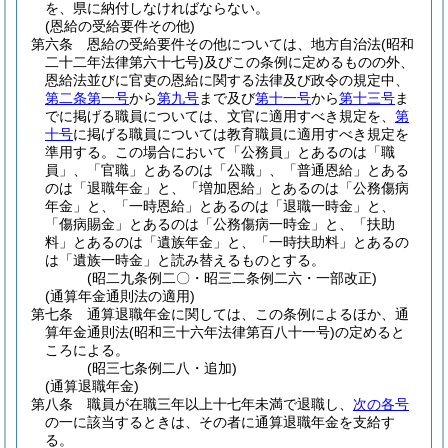
を、県に納付しなければならない。
(恩給の受給要件その他)
第六条
恩給の受給要件その他については、地方自治法
(昭和
二十二年法律第六十七号)
及びこの条例に定めるものの外、
恩給法並びに官吏の恩給に関する法律及び政令の規定中、
第二条第一号
から
第九号
まで及び
第十一号
から
第十三号
ま
でに掲げる職員については、文官に適用すべき規定を、
第
十号
に掲げる職員については教育職員に適用すべき規定を
準用する。
この場合において「公務員」とあるのは「職
員」、「官職」とあるのは「公職」、「普通恩給」とある
のは「退職年金」と、「増加恩給」とあるのは「公務傷病
年金」と、「一時恩給」とあるのは「退職一時金」と、
「傷病賜金」とあるのは「公務傷病一時金」と、「扶助
料」とあるのは「遺族年金」と、「一時扶助料」とあるの
は「遺族一時金」と読み替えるものとする。
(昭二九条例二〇・昭三二条例二六・一部改正)
(通算年金通則法の適用)
第七条
通算退職年金に関しては、この条例によるほか、通
算年金通則法
(昭和三十六年法律第百八十一号)
の定めると
ころによる。
(昭三七条例二八・追加)
(通算退職年金)
第八条
職員が在職三年以上十七年未満で退職し、
次の各号
の一に該当するときは、その者に通算退職年金を支給す
る。