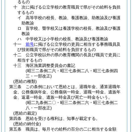
るもの
十
次に掲げる公立学校の教育職員で県がその給料を負担
するもの
イ
高等学校の校長、教諭、養護教諭、助教諭及び養護
助教諭
ロ
盲学校、聾学校又は養護学校の校長、教諭及び養護
教諭
ハ
中学校又は小学校の校長、教諭及び養護教諭
十一
前号
に掲げる公立学校の吏員に相当する事務職員及
び技術職員で県がその給料を負担するもの
十二
公立学校以外の県の教育機関の長及び職員で吏員に
相当するもの
十三
海区漁業調整委員会の書記
(昭三二条例二六・昭三七条例二八・昭三七条例四
三・一部改正)
(恩給の種類)
第三条
この条例において恩給とは、退職年金、通算退職年
金、公務傷病年金、公務傷病一時金、退職一時金、遺族年
金、返還一時金、遺族一時金及び死亡一時金をいう。
(昭二九条例二〇・昭三二条例二六・昭三七条例二
八・一部改正)
(恩給の裁定)
第四条
恩給を受ける権利は、知事が裁定する。
(恩給の納付金)
第五条
職員は、毎月その給料の百分の二に相当する金額