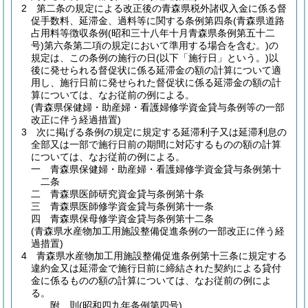
2
第二条の規定による改正後の青森県税外諸収入金に係る督
促手数料、延滞金、過料等に関する条例第四条
(青森県道路
占用料等徴収条例
(昭和三十八年十月青森県条例第五十二
号)
第六条第二項の規定において準用する場合を含む。)
の
規定は、この条例の施行の日
(以下「施行日」という。)
以
後に発せられる督促状に係る延滞金の額の計算について適
用し、施行日前に発せられた督促状に係る延滞金の額の計
算については、なお従前の例による。
(青森県保健婦・助産婦・看護婦修学資金貸与条例等の一部
改正に伴う経過措置)
3
次に掲げる条例の規定に規定する延滞利子又は延滞利息の
全部又は一部で施行日前の期間に対応するものの額の計算
については、なお従前の例による。
一
青森県保健婦・助産婦・看護婦修学資金貸与条例第十
二条
二
青森県医師研究資金貸与条例第十条
三
青森県医師修学資金貸与条例第十一条
四
青森県保母修学資金貸与条例第十二条
(青森県水産物加工用施設整備促進条例の一部改正に伴う経
過措置)
4
青森県水産物加工用施設整備促進条例第十三条に規定する
違約金又は延滞金で施行日前に締結された契約による貸付
金に係るものの額の計算については、なお従前の例によ
る。
附
則
(昭和四九年
条例第四号)