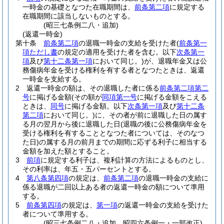
一時金の基礎となつた在職期間は、
前条第二項
に規定する
在職期間に該当しないものとする。
(昭三七条例二八・追加)
(返還一時金)
第十条
前条第二項
の退職一時金の支給を受けた者
(
前条第一
項ただし書
の規定の適用を受けた者を含む。以下
次条第一
項
及び
第十二条第一項
において同じ。)
が、退職年金又は公
務傷病年金を受ける権利を有する者となつたときは、返還
一時金を支給する。
2
返還一時金の額は、その退職した者に係る
前条第二項第二
号
に掲げる金額
(その額が
同項第一号
に掲げる金額をこえる
ときは、
同号
に掲げる金額。以下
次条第一項
及び
第十二条
第二項
において同じ。)
に、その者が前に退職した日の属す
る月の翌月から後に退職した日
(退職の後に公務傷病年金を
受ける権利を有することとなつた者については、そのなつ
た日)
の属する月の前月までの期間に応ずる利子に相当する
金額を加えた額とすること。
3
前項
に規定する利子は、複利計算の方法によるものとし、
その利率は、年五・五パーセントとする。
4
第八条第四項
の規定は、
前条第二項
の退職一時金の支給に
係る退職が二回以上ある者の返還一時金の額について準用
する。
5
前条第四項
の規定は、
第一項
の返還一時金の支給を受けた
者について準用する。
(昭三七条例二八・追加、昭四六条例一・一部改正)