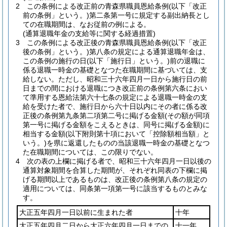
2
この条例による改正前の青森県職員恩給条例
(以下「改正
前の条例」という。)
第二条第一号に規定する副出納長とし
ての在職期間は、なお従前の例による。
(通算退職年金の支給等に関する経過措置)
3
この条例による改正後の青森県職員恩給条例
(以下「改正
後の条例」という。)
第八条の規定による通算退職年金は、
この条例の施行の日
(以下「施行日」という。)
前の退職に
係る退職一時金の基礎となつた在職期間に基づいては、支
給しない。
ただし、昭和三十六年四月一日から施行日の前
日までの間における退職につき改正前の条例第六条におい
て準用する恩給法第六十七条の規定による退職一時金の支
給を受けた者で、施行日から六十日以内にその者に係る改
正後の条例第九条第二項第二号に掲げる金額
(その額が同項
第一号に掲げる金額をこえるときは、同号に掲げる金額)
に
相当する金額
(以下附則第十項において「控除額相当額」と
いう。)
を県に返還したものの当該退職一時金の基礎となつ
た在職期間については、この限りでない。
4
次の表の上欄に掲げる者で、昭和三十六年四月一日以後の
通算対象期間を合算した期間が、それぞれ同表の下欄に掲
げる期間以上であるものは、改正後の条例第八条の規定の
適用については、同条第一項第一号に該当するものとみな
す。
大正五年四月一日以前に生まれた者
十年
大正五年四月二日から大正六年四月一日までの
十一年