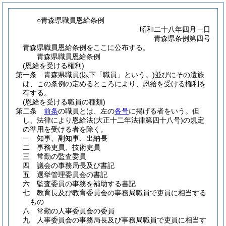
○青森県職員恩給条例
昭和二十八年四月一日
青森県条例第四号
青森県職員恩給条例をここに公布する。
青森県職員恩給条例
(恩給を受ける権利)
第一条
青森県職員
(以下「職員」という。)
並びにその遺族
は、この条例の定めるところにより、恩給を受ける権利を
有する。
(恩給を受ける職員の種類)
第二条
前条
の職員とは、左の
各号
に掲げる者をいう。
但
し、法律により恩給法
(大正十二年法律第四十八号)
の規定
の準用を受ける者を除く。
一
知事、副知事、出納長
二
事務吏員、技術吏員
三
常勤の監査委員
四
議会の事務局長及び書記
五
選挙管理委員会の書記
六
監査委員の事務を補助する書記
七
教育長及び教育委員会の事務局職員で吏員に相当する
もの
八
常勤の人事委員会の委員
九
人事委員会の事務局長及び事務局職員で吏員に相当す