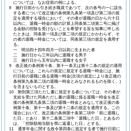
については、なお従前の例による。
8
施行日前から引き続き職員であつて、次の各号の一に該当
する者について改正後の条例第九条第一項及び第二項の規
定を適用する場合において、その者が退職の日から六十日
以内に、退職一時金の額の計算上同条第二項第二号に掲げ
る金額の控除を受けないことを希望する旨を知事に申し出
たときは、同条第一項及び第二項の規定にかかわらず、そ
の者の退職一時金については、同条第三項の規定を適用す
る。
一
明治四十四年四月一日以前に生まれた者
二
施行日から三年以内に退職する男子
三
施行日から五年以内に退職する女子
9
改正後の条例第十条、第十一条又は第十二条の規定の適用
については、これらの規定に規定する退職一時金には、施
行日前の退職に係る退職一時金
(次項の規定により改正後の
条例第九条第二項の退職一時金とみなされるものを除く。)
を含まないものとする。
10
附則第三項ただし書に規定する者については、その者が
支給を受けた同条ただし書の退職に係る退職一時金を改正
後の条例第九条第二項の退職一時金とみなして改正後の条
例第十条、第十一条及び第十二条の規定を適用する。
この
場合において、改正後の条例第十条第二項中「前に退職し
た日」とあり、第十二条第二項中「退職した日」とあるの
は、「控除額相当額を県に返還した日」とする。
11
通算年金に関する政令第四条に規定する者で施行日前に