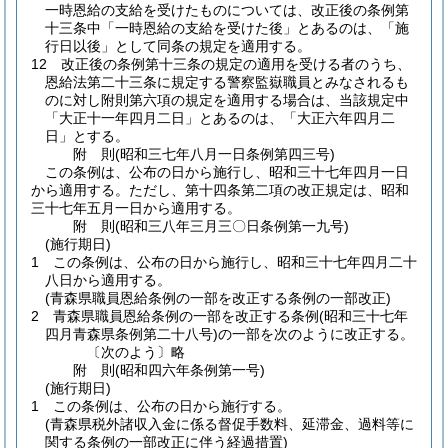
一時恩給の支給を受けたものについては、改正後の条例第
十三条中「一時恩給の支給を受けた後」とあるのは、「施
行日以後」として同条の規定を適用する。
12
改正後の条例第十三条の規定の適用を受ける者のうち、
恩給法第二十三条に規定する警察監嶽職員とみなされるも
のに対し附則第六項の規定を適用する場合は、当該規定中
「大正十一年四月二日」とあるのは、「大正六年四月二
日」とする。
附
則
(昭和三七年八月一日
条例第四三号)
この条例は、公布の日から施行し、昭和三十七年四月一日
から適用する。
ただし、第十四条第二項の改正規定は、昭和
三十七年五月一日から適用する。
附
則
(昭和三八年三月三〇日
条例第一九号)
(施行期日)
1
この条例は、公布の日から施行し、昭和三十七年四月二十
八日から適用する。
(青森県職員恩給条例の一部を改正する条例の一部改正)
2
青森県職員恩給条例の一部を改正する条例
(昭和三十七年
四月青森県条例第二十八号)
の一部を次のように改正する。
〔次のよう〕略
附
則
(昭和四六年
条例第一号)
(施行期日)
1
この条例は、公布の日から施行する。
(青森県税外諸収入金に係る督促手数料、延滞金、過料等に
関する条例の一部改正に伴う経過措置)