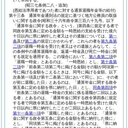
いて準用する。
(昭三七条例二八・追加)
(恩給法準用者であつた者に対する通算退職年金等の給付)
第十三条
通算年金通則法の規定に基づく地方公務員の取扱
いに関する政令
(昭和三十六年政令第三百八十九号。以下
「通算年金に関する政令」という。)
第四条に規定する者で
同政令第五条に定める金額を一時恩給の支給を受けた後六
十日以内に県に納付した者又はその遺族については、
第一
条
及び
第二条
の規定にかかわらず、これらの者を
第九条第
二項
の退職一時金を受けた者又はその遺族とみなして、こ
の条例中の通算退職年金、返還一時金及び死亡一時金に関
する規定を適用する。
この場合において、
第八条第二項
中
「退職一時金」とあるのは、「一時恩給」とし、
第十条第
二項
中「前条第二項第二号に掲げる金額
(その額が同項第一
号に掲げる金額をこえるときは、同号に掲げる金額。以下
次条第一項及び第十二条第二項において同じ。)
に、その者
が前に退職した日」とあるのは、「通算年金に関する政令
第五条に定める額を県に納付した日」とし、
同条第四項
中
「前条第二項の退職一時金の支給に係る退職が二回以上あ
る者」とあるのは、「通算年金に関する政令第四条に規定
する者で同政令第五条に定める額を一時恩給を受けた後六
十日以内に県に納付したことが二回以上あるもの」とし、
第十一条第一項
中「退職した後に」とあるのは、「通算年
金に関する政令第五条に定める金額を県に納付した後に」
とし、「同項第二号に掲げる金額」とあるのは、「県に納