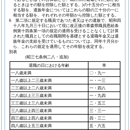
るときはその額を控除した額とする。)
の十五分の一に相当
する額を、遺族年金についてはこれらの額の三十分の一に
相当する額を、それぞれその年額から控除した額とする。
6
第二項に規定する職員であつた者又はその遺族で、昭和四
十八年九月三十日において現に改正後の青森県職員恩給条
例第十四条第一項の規定の適用を受けることなくして計算
された職員としての在職期間を基礎とする退職年金又は遺
族年金の支給を受けているものについては、同年十月分か
ら、これらの規定を適用してその年額を改定する。
別表
(昭三七条例二八・追加)
退職の日における年齢
率
一八歳未満
〇・九一
一八歳以上二三歳未満
一・一三
二三歳以上二八歳未満
一・四八
二八歳以上三三歳未満
一・九四
三三歳以上三八歳未満
二・五三
三八歳以上四三歳未満
三・三一
四三歳以上四八歳未満
四・三二
四八歳以上五三歳未満
五・六五