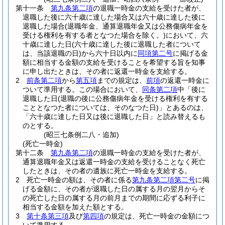
第十一条
第九条第二項
の退職一時金の支給を受けた者が、
退職した後に六十歳に達した場合又は六十歳に達した後に
退職した場合
(退職年金、通算退職年金又は公務傷病年金を
受ける権利を有する者となつた場合を除く。)
において、六
十歳に達した日
(六十歳に達した後に退職した者について
は、当該退職の日)
から六十日以内に
同項第二号
に掲げる金
額に相当する金額の支給を受けることを希望する旨を知事
に申し出たときは、その者に返還一時金を支給する。
2
前条第二項
から
第五項
までの規定は、
前項
の返還一時金に
ついて準用する。
この場合において、
同条第二項
中「後に
退職した日
(退職の後に公務傷病年金を受ける権利を有する
こととなつた者については、そのなつた日)
」とあるのは、
「六十歳に達した日又は後に退職した日」と読み替えるも
のとする。
(昭三七条例二八・追加)
(死亡一時金)
第十二条
第九条第二項
の退職一時金の支給を受けた者が、
通算退職年金又は返還一時金の支給を受けることなく死亡
したときは、その者の遺族に死亡一時金を支給する。
2
死亡一時金の額は、その者に係る
第九条第二項第二号
に掲
げる金額に、その者が退職した日の属する月の翌月からそ
の死亡した日の属する月の前月までの期間に応ずる利子に
相当する金額を加えた額とする。
3
第十条第三項
及び
第四項
の規定は、死亡一時金の金額につ