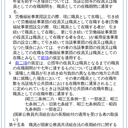
年金を給すべき場合については、当該公団等の役員又は職
員としての在職期間を、職員としての在職期間に通算す
る。
3
労働福祉事業団設立の際、現に職員として在職し、引き続
いて労働福祉事業団の役員又は職員として在職する者
(労働
福祉事業団設立の際、現に職員として在職する者が、引き
続いて職員として在職し、更に引き続いて労働福祉事業団
の役員又は職員として在職する者を含む。)
が雇用促進事業
団の設立に際して引き続いて当該事業団の役員又は職員と
なつた場合においては、その者の当該事業団の役員又は職
員としての在職を労働福祉事業団の役員又は職員としての
在職とみなして
前項
の規定を適用する。
4
前二項
の規定は、公団等の役員又は職員となるまでの職員
の在職期間が十七年に達するものについては適用しない。
5
退職した職員が引き続き給与負担の異なる他の地方公共団
体に就職した場合において、その者の職員としての在職年
数を当該地方公共団体における在職年数に通算されること
に定められているときは当該地方公共団体の在職年数は、
職員としての在職年数に通算する。
(昭三二条例二六・昭三五条例一五・一部改正、昭三
七条例二八・旧第七条繰下、昭三七条例四三・昭四
九条例四・一部改正)
(国家公務員共済組合法の長期給付の適用を受ける者の取扱
い)
第十五条
職員が国家公務員共済組合法の長期給付に関する