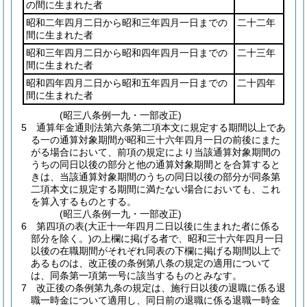
の間に生まれた者
昭和二年四月二日から昭和三年四月一日までの
二十二年
間に生まれた者
昭和三年四月二日から昭和四年四月一日までの
二十三年
間に生まれた者
昭和四年四月二日から昭和五年四月一日までの
二十四年
間に生まれた者
(昭三八条例一九・一部改正)
5
通算年金通則法第六条第二項本文に規定する期間以上であ
る一の通算対象期間が昭和三十六年四月一日の前後にまた
がる場合において、前項の規定により当該通算対象期間の
うちの同日以後の部分と他の通算対象期間とを合算すると
きは、当該通算対象期間のうちの同日以後の部分が同条第
二項本文に規定する期間に満たない場合においても、これ
を算入するものとする。
(昭三八条例一九・一部改正)
6
第四項の表
(大正十一年四月二日以後に生まれた者に係る
部分を除く。)
の上欄に掲げる者で、昭和三十六年四月一日
以後の在職期間がそれぞれ同表の下欄に掲げる期間以上で
あるものは、改正後の条例第八条の規定の適用について
は、同条第一項第一号に該当するものとみなす。
7
改正後の条例第九条の規定は、施行日以後の退職に係る退
職一時金について適用し、同日前の退職に係る退職一時金