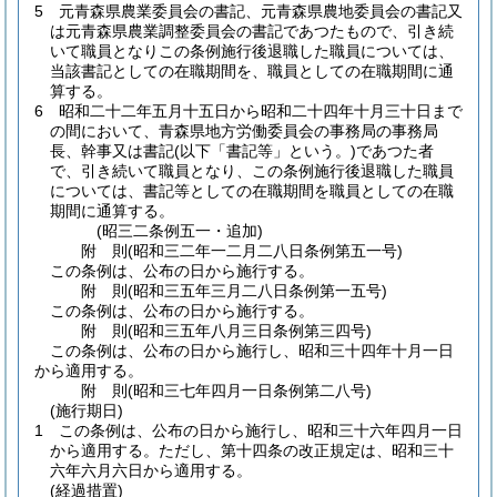
5
元青森県農業委員会の書記、元青森県農地委員会の書記又
は元青森県農業調整委員会の書記であつたもので、引き続
いて職員となりこの条例施行後退職した職員については、
当該書記としての在職期間を、職員としての在職期間に通
算する。
6
昭和二十二年五月十五日から昭和二十四年十月三十日まで
の間において、青森県地方労働委員会の事務局の事務局
長、幹事又は書記
(以下「書記等」という。)
であつた者
で、引き続いて職員となり、この条例施行後退職した職員
については、書記等としての在職期間を職員としての在職
期間に通算する。
(昭三二条例五一・追加)
附
則
(昭和三二年一二月二八日
条例第五一号)
この条例は、公布の日から施行する。
附
則
(昭和三五年三月二八日
条例第一五号)
この条例は、公布の日から施行する。
附
則
(昭和三五年八月三日
条例第三四号)
この条例は、公布の日から施行し、昭和三十四年十月一日
から適用する。
附
則
(昭和三七年四月一日
条例第二八号)
(施行期日)
1
この条例は、公布の日から施行し、昭和三十六年四月一日
から適用する。
ただし、第十四条の改正規定は、昭和三十
六年六月六日から適用する。
(経過措置)