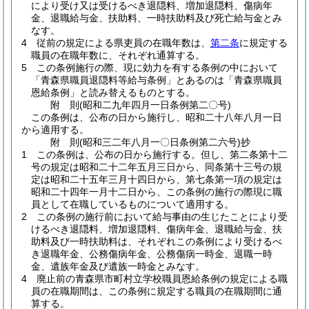
により受け又は受けるべき退隠料、増加退隠料、傷病年
金、退職給与金、扶助料、一時扶助料及び死亡給与金とみ
なす。
4
従前の規定による県吏員の在職年数は、
第二条
に規定する
職員の在職年数に、それぞれ通算する。
5
この条例施行の際、現に効力を有する条例の中において
「青森県職員退隠料等給与条例」とあるのは「青森県職員
恩給条例」と読み替えるものとする。
附
則
(昭和二九年四月一日
条例第二〇号)
この条例は、公布の日から施行し、昭和二十八年八月一日
から適用する。
附
則
(昭和三二年八月一〇日
条例第二六号)
抄
1
この条例は、公布の日から施行する。
但し、第二条第十二
号の規定は昭和二十二年五月三日から、同条第十三号の規
定は昭和二十五年三月十四日から、第七条第一項の規定は
昭和二十四年一月十二日から、この条例の施行の際現に職
員として在職しているものについて適用する。
2
この条例の施行前において給与事由の生じたことにより受
けるべき退隠料、増加退隠料、傷病年金、退職給与金、扶
助料及び一時扶助料は、それぞれこの条例により受けるべ
き退職年金、公務傷病年金、公務傷病一時金、退職一時
金、遺族年金及び遺族一時金とみなす。
4
廃止前の青森県市町村立学校職員恩給条例の規定による職
員の在職期間は、この条例に規定する職員の在職期間に通
算する。