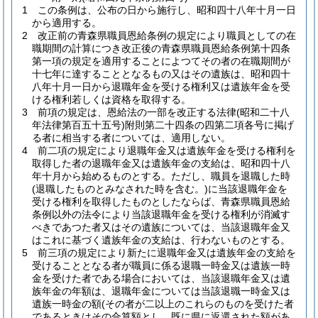
1
この条例は、公布の日から施行し、昭和四十八年十月一日
から適用する。
2
改正前の青森県職員恩給条例の規定により職員としての在
職期間の計算につき改正後の青森県職員恩給条例第十四条
第一項の規定を適用することによつてその者の在職期間が
十七年に達することとなるもの又はその遺族は、昭和四十
八年十月一日から退職年金を受ける権利又は遺族年金を受
ける権利若しくは資格を取得する。
3
前項の規定は、恩給法の一部を改正する法律
(昭和二十八
年法律第百五十五号)
附則第二十四条の四第二項各号に掲げ
る者に相当する者については、適用しない。
4
前二項の規定により退職年金又は遺族年金を受ける権利を
取得した者の退職年金又は遺族年金の支給は、昭和四十八
年十月から始めるものとする。
ただし、職員を退職した時
(退職したものとみなされた時を含む。)
に当該退職年金を
受ける権利を取得したものとしたならば、青森県職員恩給
条例以外の法令により当該退職年金を受ける権利が消滅す
べきであつた者又はその遺族については、当該退職年金又
はこれに基づく遺族年金の支給は、行わないものとする。
5
前三項の規定により新たに退職年金又は遺族年金の支給を
受けることとなる者が職員に係る退職一時金又は遺族一時
金を受けた者である場合においては、当該退職年金又は遺
族年金の年額は、退職年金については当該退職一時金又は
遺族一時金の額
(その者が二以上のこれらのものを受けた者
であるときはその合算額とし、既に県に返還された額があ