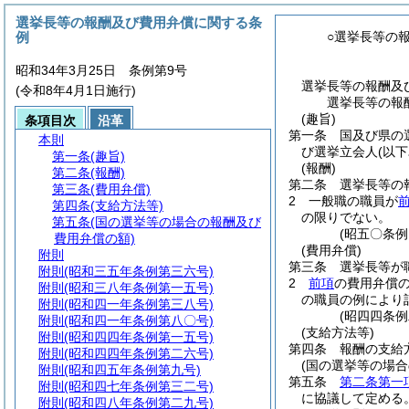
選挙長等の報酬及び費用弁償に関する条
例
○選挙長等の
昭和34年3月25日 条例第9号
選挙長等の報酬及
(令和8年4月1日施行)
選挙長等の報
(趣旨)
条項目次
沿革
第一条
国及び県の
本則
び選挙立会人
(以
第一条
(趣旨)
(報酬)
第二条
(報酬)
第二条
選挙長等の
第三条
(費用弁償)
2
一般職の職員が
第四条
(支給方法等)
の限りでない。
第五条
(国の選挙等の場合の報酬及び
(昭五〇条
費用弁償の額)
(費用弁償)
附則
第三条
選挙長等が
附則
(昭和三五年条例第三六号)
2
前項
の費用弁償
附則
(昭和三八年条例第一五号)
の職員の例により
附則
(昭和四一年条例第三八号)
(昭四四条
附則
(昭和四一年条例第八〇号)
(支給方法等)
附則
(昭和四四年条例第一五号)
第四条
報酬の支給
附則
(昭和四四年条例第二六号)
(国の選挙等の場
附則
(昭和四五年条例第九号)
第五条
第二条第一
附則
(昭和四七年条例第三二号)
に協議して定める
附則
(昭和四八年条例第二九号)