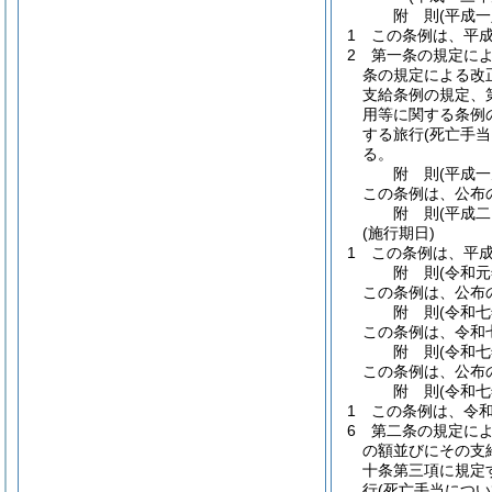
附
則
(平成
1
この条例は、平
2
第一条の規定に
条の規定による改
支給条例の規定、
用等に関する条例
する旅行
(死亡手
る。
附
則
(平成
この条例は、公布
附
則
(平成
(施行期日)
1
この条例は、平
附
則
(令和
この条例は、公布
附
則
(令和
この条例は、令和
附
則
(令和
この条例は、公布
附
則
(令和
1
この条例は、令
6
第二条の規定に
の額並びにその支
十条第三項に規定
行
(死亡手当につい