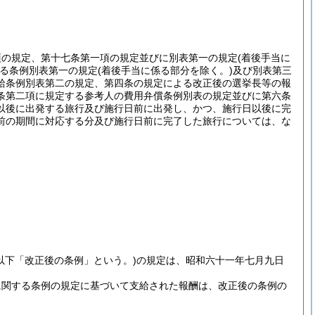
項の規定、第十七条第一項の規定並びに別表第一の規定
(着後手当に
る条例別表第一の規定
(着後手当に係る部分を除く。)
及び別表第三
給条例別表第二の規定、第四条の規定による改正後の選挙長等の報
条第二項に規定する参考人の費用弁償条例別表の規定並びに第六条
以後に出発する旅行及び施行日前に出発し、かつ、施行日以後に完
前の期間に対応する分及び施行日前に完了した旅行については、な
(以下「改正後の条例」という。)
の規定は、昭和六十一年七月九日
に関する条例の規定に基づいて支給された報酬は、改正後の条例の