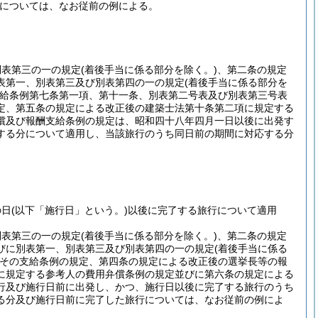
については、なお従前の例による。
別表第三の一の規定
(着後手当に係る部分を除く。)
、第二条の規定
表第一、別表第三及び別表第四の一の規定
(着後手当に係る部分を
給条例第七条第一項、第十一条、別表第二号表及び別表第三号表
定、第五条の規定による改正後の建築士法第十条第二項に規定する
償及び報酬支給条例の規定は、昭和四十八年四月一日以後に出発す
する分について適用し、当該旅行のうち同日前の期間に対応する分
の日
(以下「施行日」という。)
以後に完了する旅行について適用
別表第三の一の規定
(着後手当に係る部分を除く。)
、第二条の規定
びに別表第一、別表第三及び別表第四の一の規定
(着後手当に係る
その支給条例の規定、第四条の規定による改正後の選挙長等の報
に規定する参考人の費用弁償条例の規定並びに第六条の規定による
行及び施行日前に出発し、かつ、施行日以後に完了する旅行のうち
る分及び施行日前に完了した旅行については、なお従前の例によ