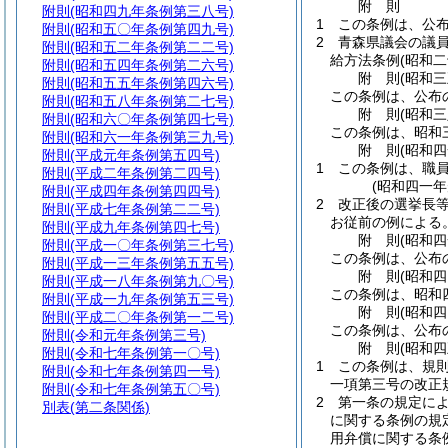
附
則
附則
(昭和四九年条例第三八号)
1
この条例は、公
附則
(昭和五〇年条例第四九号)
2
青森県議会の議
附則
(昭和五二年条例第二二号)
給方法条例
(昭和
附則
(昭和五四年条例第二六号)
附
則
(昭和
附則
(昭和五五年条例第四六号)
この条例は、公布
附則
(昭和五八年条例第二七号)
附
則
(昭和
附則
(昭和六〇年条例第四七号)
この条例は、昭和
附則
(昭和六一年条例第三九号)
附
則
(昭和
附則
(平成元年条例第五四号)
1
この条例は、職
附則
(平成二年条例第二四号)
(昭和四一
附則
(平成四年条例第四四号)
2
改正後の選挙長
附則
(平成七年条例第二二号)
お従前の例による
附則
(平成九年条例第四七号)
附
則
(昭和
附則
(平成一〇年条例第三七号)
この条例は、公布
附則
(平成一三年条例第五五号)
附
則
(昭和
附則
(平成一八年条例第九〇号)
この条例は、昭和
附則
(平成一九年条例第五三号)
附
則
(昭和
附則
(平成二〇年条例第一二号)
この条例は、公布
附則
(令和元年条例第三号)
附
則
(昭和
附則
(令和七年条例第一〇号)
1
この条例は、規
附則
(令和七年条例第四一号)
一項第三号の改正
附則
(令和七年条例第五〇号)
2
第一条の規定に
別表
(第二条関係)
に関する条例の規
用弁償に関する条