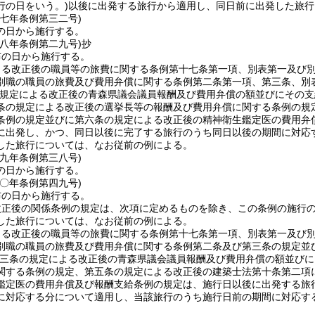
行の日をいう。)
以後に出発する旅行から適用し、同日前に出発した旅行
四七年
条例第三二号)
の日から施行する。
四八年
条例第二九号)
抄
布の日から施行する。
よる改正後の職員等の旅費に関する条例第十七条第一項、別表第一及び
別職の職員の旅費及び費用弁償に関する条例第二条第一項、第三条、別
規定による改正後の青森県議会議員報酬及び費用弁償の額並びにその支
条の規定による改正後の選挙長等の報酬及び費用弁償に関する条例の規
条例の規定並びに第六条の規定による改正後の精神衛生鑑定医の費用弁
に出発し、かつ、同日以後に完了する旅行のうち同日以後の期間に対応
した旅行については、なお従前の例による。
四九年
条例第三八号)
の日から施行する。
五〇年
条例第四九号)
布の日から施行する。
改正後の関係条例の規定は、次項に定めるものを除き、この条例の施行
した旅行については、なお従前の例による。
よる改正後の職員等の旅費に関する条例第十七条第一項、別表第一及び
別職の職員の旅費及び費用弁償に関する条例第二条及び第三条の規定並
三条の規定による改正後の青森県議会議員報酬及び費用弁償の額並びに
関する条例の規定、第五条の規定による改正後の建築士法第十条第二項
鑑定医の費用弁償及び報酬支給条例の規定は、施行日以後に出発する旅
に対応する分について適用し、当該旅行のうち施行日前の期間に対応す