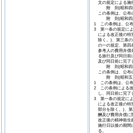
文の規定による施
附
則
(昭和
この条例は、公布
附
則
(昭和
1
この条例は、公
3
第一条の規定に
による改正後の特
除く。)
、第三条の
の一の規定、第四
参考人の費用弁償
る旅行及び同日前
及び同日前に完了
附
則
(昭和
この条例は、公布
附
則
(昭和
1
この条例は、公
2
この条例による
し、同日前に完了
3
第一条の規定に
による改正後の特
部分を除く。)
、第
酬及び費用弁償に
改正後の精神衛生
施行日以後の期間
る。