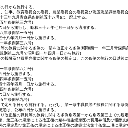
布の日から施行する。
員、知事、教育委員会の委員、農業委員会の委員及び漁区漁業調整委員
二十三年九月青森県条例第五十八号)
は、廃止する。
三五年
条例第三六号)
の日から施行し、昭和三十五年七月一日から適用する。
三八年
条例第一五号)
三十八年四月一日から施行する。
四一年
条例第三八号)
員等の旅費に関する条例の一部を改正する条例
(昭和四十一年三月青森県
年規則第二九号で昭和四一年四月一日から施行)
等の報酬及び費用弁償に関する条例の規定は、この条例の施行の日以後
。
四一年
条例第八〇号)
の日から施行する。
四四年
条例第一五号)
四十四年四月一日から施行する。
四四年
条例第二六号)
の日から施行する。
四五年
条例第九号)
則で定める日から施行する。
ただし、第一条中職員等の旅費に関する条
規定は、公布の日から施行する。
より改正後の職員等の旅費に関する条例別表第一から別表第三までの規
定、第三条の規定による改正後の精神衛生鑑定医の費用弁償及び報酬支
例の規定及び第五条の規定による改正後の建築士法第十条第二項に規定