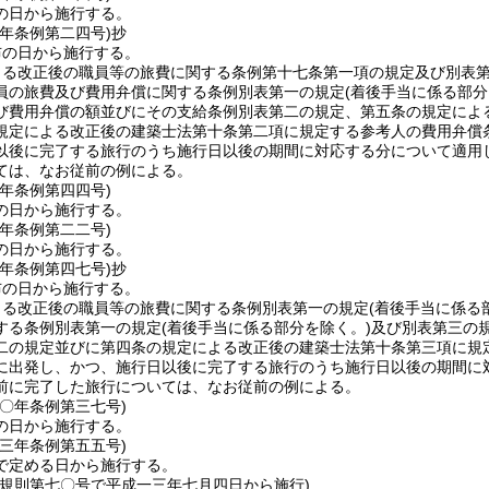
の日から施行する。
二年
条例第二四号)
抄
布の日から施行する。
よる改正後の職員等の旅費に関する条例第十七条第一項の規定及び別表
員の旅費及び費用弁償に関する条例別表第一の規定
(着後手当に係る部分
び費用弁償の額並びにその支給条例別表第二の規定、第五条の規定によ
規定による改正後の建築士法第十条第二項に規定する参考人の費用弁償
以後に完了する旅行のうち施行日以後の期間に対応する分について適用
ては、なお従前の例による。
四年
条例第四四号)
の日から施行する。
七年
条例第二二号)
の日から施行する。
九年
条例第四七号)
抄
布の日から施行する。
よる改正後の職員等の旅費に関する条例別表第一の規定
(着後手当に係る
する条例別表第一の規定
(着後手当に係る部分を除く。)
及び別表第三の
二の規定並びに第四条の規定による改正後の建築士法第十条第三項に規
に出発し、かつ、施行日以後に完了する旅行のうち施行日以後の期間に
前に完了した旅行については、なお従前の例による。
一〇年
条例第三七号)
の日から施行する。
一三年
条例第五五号)
で定める日から施行する。
年規則第七〇号で平成一三年七月四日から施行)