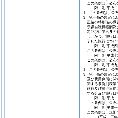
この条例は、公布
附
則
(平成
1
この条例は、公
3
第一条の規定に
正後の特別職の職
県議会議員報酬及
定並びに第六条の
し、かつ、施行日
了した旅行につい
附
則
(平成
この条例は、公布
附
則
(平成
この条例は、公布
附
則
(平成
1
この条例は、公
3
第一条の規定に
及び費用弁償に関
関する条例別表第
旅行及び施行日前
する分及び施行日
附
則
(平成
この条例は、公布
附
則
(平成
この条例は、規則
(平成一三