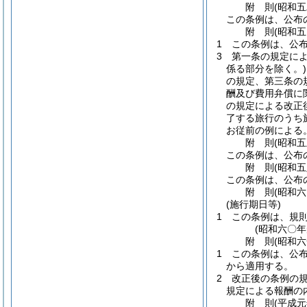
附
則
(昭和
この条例は、公布
附
則
(昭和
1
この条例は、公
3
第一条の規定に
係る部分を除く。)
の規定、第三条の
酬及び費用弁償に
の規定による改正
了する旅行のうち
お従前の例による
附
則
(昭和
この条例は、公布
附
則
(昭和
この条例は、公布
附
則
(昭和
(施行期日等)
1
この条例は、規
(昭和六〇
附
則
(昭和
1
この条例は、公
から適用する。
2
改正後の条例の
規定による報酬の
附
則
(平成