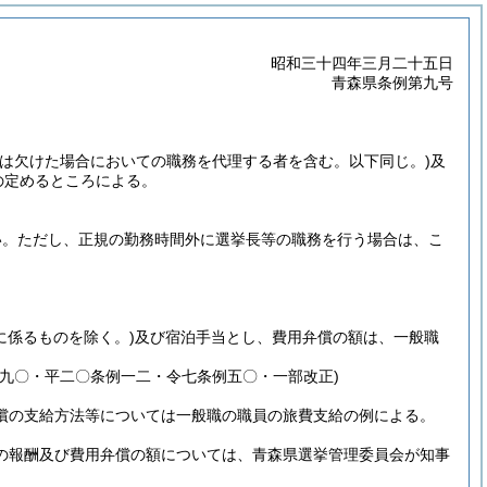
昭和三十四年三月二十五日
青森県条例第九号
又は欠けた場合においての職務を代理する者を含む。以下同じ。)
及
の定めるところによる。
い。
ただし、正規の勤務時間外に選挙長等の職務を行う場合は、こ
に係るものを除く。)
及び宿泊手当とし、費用弁償の額は、一般職
九〇・平二〇条例一二・令七条例五〇・一部改正)
償の支給方法等については一般職の職員の旅費支給の例による。
の報酬及び費用弁償の額については、青森県選挙管理委員会が知事