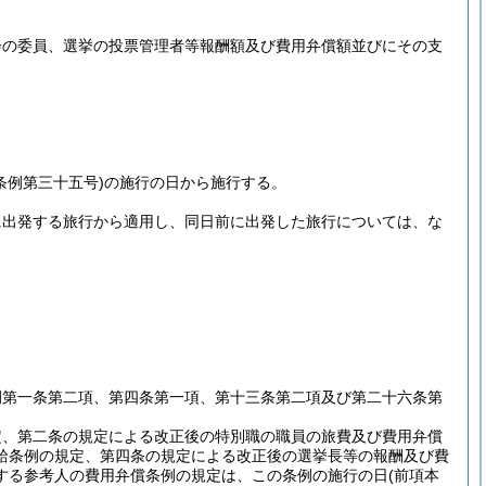
会の委員、選挙の投票管理者等報酬額及び費用弁償額並びにその支
条例第三十五号)
の施行の日から施行する。
に出発する旅行から適用し、同日前に出発した旅行については、な
例第一条第二項、第四条第一項、第十三条第二項及び第二十六条第
定、第二条の規定による改正後の特別職の職員の旅費及び費用弁償
給条例の規定、第四条の規定による改正後の選挙長等の報酬及び費
する参考人の費用弁償条例の規定は、この条例の施行の日
(前項本