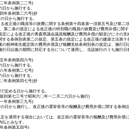
五二年
条例第二二号)
の日から施行する。
五四年
条例第二六号)
抄
布の日から施行する。
よる改正後の職員等の旅費に関する条例第十四条第一項第五号及び第二
、第二条の規定による改正後の特別職の職員の旅費及び費用弁償に関す
規定による改正後の青森県議会議員報酬及び費用弁償の額並びにその支
関する条例別表第二の規定、第五条の規定による改正後の建築士法第十
後の精神衛生鑑定医の費用弁償及び報酬支給条例別表の規定は、施行日
施行日以後の期間に対応する分について適用し、当該旅行のうち施行日
。
五五年
条例第四六号)
の日から施行する。
五八年
条例第二七号)
の日から施行する。
六〇年
条例第四七号)
抄
則で定める日から施行する。
年規則第七三号で昭和六〇年一二月二六日から施行)
六一年
条例第三九号)
布の日から施行し、改正後の選挙長等の報酬及び費用弁償に関する条例
規定を適用する場合においては、改正前の選挙長等の報酬及び費用弁償
内払とみなす。
元年
条例第五四号)