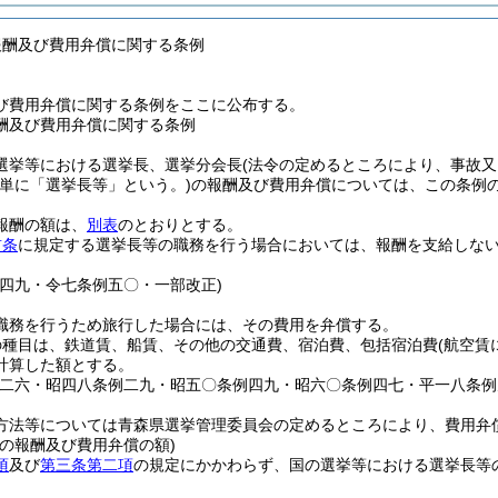
報酬及び費用弁償に関する条例
び費用弁償に関する条例をここに公布する。
酬及び費用弁償に関する条例
選挙等における選挙長、選挙分会長
(法令の定めるところにより、事故
下単に「選挙長等」という。)
の報酬及び費用弁償については、この条例
報酬の額は、
別表
のとおりとする。
前条
に規定する選挙長等の職務を行う場合においては、報酬を支給しな
例四九・令七条例五〇・一部改正)
職務を行うため旅行した場合には、その費用を弁償する。
の種目は、鉄道賃、船賃、その他の交通費、宿泊費、包括宿泊費
(航空賃
計算した額とする。
例二六・昭四八条例二九・昭五〇条例四九・昭六〇条例四七・平一八条例
方法等については青森県選挙管理委員会の定めるところにより、費用弁
合の報酬及び費用弁償の額)
項
及び
第三条第二項
の規定にかかわらず、国の選挙等における選挙長等
。