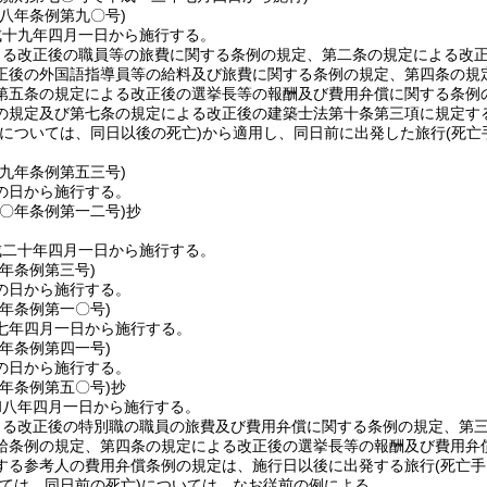
一八年
条例第九〇号)
成十九年四月一日から施行する。
よる改正後の職員等の旅費に関する条例の規定、第二条の規定による改
正後の外国語指導員等の給料及び旅費に関する条例の規定、第四条の規
第五条の規定による改正後の選挙長等の報酬及び費用弁償に関する条例
の規定及び第七条の規定による改正後の建築士法第十条第三項に規定す
当については、同日以後の死亡)
から適用し、同日前に出発した旅行
(死
一九年
条例第五三号)
の日から施行する。
二〇年
条例第一二号)
抄
成二十年四月一日から施行する。
元年
条例第三号)
の日から施行する。
七年
条例第一〇号)
七年四月一日から施行する。
七年
条例第四一号)
の日から施行する。
七年
条例第五〇号)
抄
和八年四月一日から施行する。
よる改正後の特別職の職員の旅費及び費用弁償に関する条例の規定、第
給条例の規定、第四条の規定による改正後の選挙長等の報酬及び費用弁
する参考人の費用弁償条例の規定は、施行日以後に出発する旅行
(死亡
ては、同日前の死亡)
については、なお従前の例による。