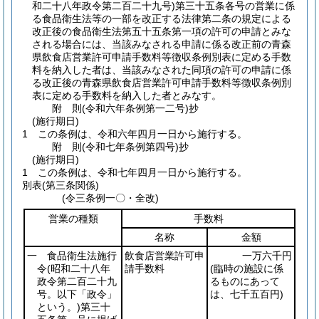
和二十八年政令第二百二十九号)
第三十五条各号の営業に係
る食品衛生法等の一部を改正する法律第二条の規定による
改正後の食品衛生法第五十五条第一項の許可の申請とみな
される場合には、当該みなされる申請に係る改正前の青森
県飲食店営業許可申請手数料等徴収条例別表に定める手数
料を納入した者は、当該みなされた同項の許可の申請に係
る改正後の青森県飲食店営業許可申請手数料等徴収条例別
表に定める手数料を納入した者とみなす。
附
則
(令和六年
条例第一二号)
抄
(施行期日)
1
この条例は、令和六年四月一日から施行する。
附
則
(令和七年
条例第四号)
抄
(施行期日)
1
この条例は、令和七年四月一日から施行する。
別表
(第三条関係)
(令三条例一〇・全改)
営業の種類
手数料
名称
金額
一 食品衛生法施行
飲食店営業許可申
一万六千円
令
(昭和二十八年
請手数料
(臨時の施設に係
政令第二百二十九
るものにあって
号。以下「政令」
は、七千五百円)
という。)
第三十