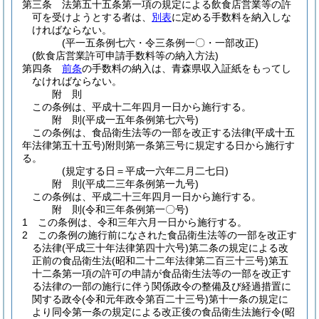
第三条
法第五十五条第一項の規定による飲食店営業等の許
可を受けようとする者は、
別表
に定める手数料を納入しな
ければならない。
(平一五条例七六・令三条例一〇・一部改正)
(飲食店営業許可申請手数料等の納入方法)
第四条
前条
の手数料の納入は、青森県収入証紙をもってし
なければならない。
附
則
この条例は、平成十二年四月一日から施行する。
附
則
(平成一五年
条例第七六号)
この条例は、食品衛生法等の一部を改正する法律
(平成十五
年法律第五十五号)
附則第一条第三号に規定する日から施行す
る。
(規定する日＝平成一六年二月二七日)
附
則
(平成二三年
条例第一九号)
この条例は、平成二十三年四月一日から施行する。
附
則
(令和三年
条例第一〇号)
1
この条例は、令和三年六月一日から施行する。
2
この条例の施行前になされた食品衛生法等の一部を改正す
る法律
(平成三十年法律第四十六号)
第二条の規定による改
正前の食品衛生法
(昭和二十二年法律第二百三十三号)
第五
十二条第一項の許可の申請が食品衛生法等の一部を改正す
る法律の一部の施行に伴う関係政令の整備及び経過措置に
関する政令
(令和元年政令第百二十三号)
第十一条の規定に
より同令第一条の規定による改正後の食品衛生法施行令
(昭