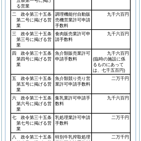
五条第一号に掲げ
る営業
二 政令第三十五条
調理機能付自動販
九千六百円
第二号に掲げる営
売機営業許可申請
業
手数料
三 政令第三十五条
食肉販売業許可申
九千六百円
第三号に掲げる営
請手数料
業
四 政令第三十五条
魚介類販売業許可
九千六百円
第四号に掲げる営
申請手数料
(臨時の施設に係
業
るものにあって
は、七千五百円)
五 政令第三十五条
魚介類競り売り営
二万千円
第五号に掲げる営
業許可申請手数料
業
六 政令第三十五条
集乳業許可申請手
九千六百円
第六号に掲げる営
数料
業
七 政令第三十五条
乳処理業許可申請
二万千円
第七号に掲げる営
手数料
業
八 政令第三十五条
特別牛乳搾取処理
二万千円