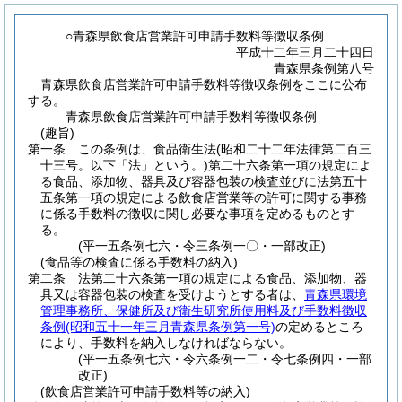
○青森県飲食店営業許可申請手数料等徴収条例
平成十二年三月二十四日
青森県条例第八号
青森県飲食店営業許可申請手数料等徴収条例をここに公布
する。
青森県飲食店営業許可申請手数料等徴収条例
(趣旨)
第一条
この条例は、食品衛生法
(昭和二十二年法律第二百三
十三号。以下「法」という。)
第二十六条第一項の規定によ
る食品、添加物、器具及び容器包装の検査並びに法第五十
五条第一項の規定による飲食店営業等の許可に関する事務
に係る手数料の徴収に関し必要な事項を定めるものとす
る。
(平一五条例七六・令三条例一〇・一部改正)
(食品等の検査に係る手数料の納入)
第二条
法第二十六条第一項の規定による食品、添加物、器
具又は容器包装の検査を受けようとする者は、
青森県環境
管理事務所、保健所及び衛生研究所使用料及び手数料徴収
条例
(昭和五十一年三月青森県条例第一号)
の定めるところ
により、手数料を納入しなければならない。
(平一五条例七六・令六条例一二・令七条例四・一部
改正)
(飲食店営業許可申請手数料等の納入)