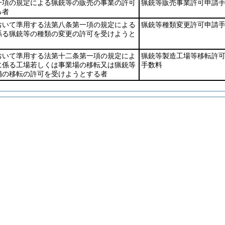
一項の規定による猟銃等の販売の事業の許可
猟銃等販売事業許可申請
る者
おいて準用する法第八条第一項の規定による
猟銃等種類変更許可申請
係る猟銃等の種類の変更の許可を受けようと
おいて準用する法第十二条第一項の規定によ
猟銃等製造工場等移転許
に係る工場若しくは事業場の移転又は猟銃等
手数料
舗の移転の許可を受けようとする者