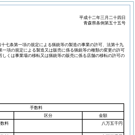
平成十二年三月二十四日
青森県条例第五十五号
第十七条第一項の規定による猟銃等の製造の事業の許可、法第十九
第一項の規定による製造又は販売に係る猟銃等の種類の変更の許可
若しくは事業場の移転又は猟銃等の販売に係る店舗の移転の許可の
手数料
区分
金額
手数料
八万五千円