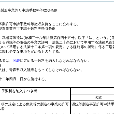
等製造事業許可申請手数料等徴収条例
事業許可申請手数料等徴収条例をここに公布する。
製造事業許可申請手数料等徴収条例
、武器等製造法
(昭和二十八年法律第百四十五号。以下「法」という。)
よる猟銃等の販売の事業の許可、法第二十条において準用する法第八条
おいて準用する法第十二条第一項の規定による猟銃等の製造に係る工場
に関し必要な事項を定めるものとする。
る者は、
同表
に定める手数料を納入しなければならない。
)
入は、青森県収入証紙をもってしなければならない。
十二年四月一日から施行する。
手数料を納入すべき者
名称
一項の規定による猟銃等の製造の事業の許可
猟銃等製造事業許可申請
る者