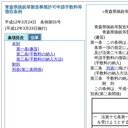
青森県猟銃等製造事業許可申請手数料等
徴収条例
○青森県猟銃
平成12年3月24日 条例第55号
青森県猟銃等製造
(平成12年3月24日施行)
青森県猟銃等
(趣旨)
条項目次
沿革
第一条
この条例は
本則
条第一項の規定に
第一条
(趣旨)
及び法第二十条に
第二条
(手数料の納入)
申請手数料の徴収
第三条
(手数料の納入方法)
(手数料の納入)
附則
第二条
別表
に掲げ
別表
(第二条関係)
(手数料の納入方法
第三条
手数料の納
附
則
この条例は、平成
別表
(第二条関係)
一 法第十七条第
を受けようとす