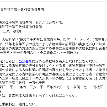
営業許可申請手数料等徴収条例
法関係手数料徴収条例〕をここに公布する。
業許可申請手数料等徴収条例
一三八・改称)
、古物営業法
(昭和二十四年法律第百八号。以下「法」という。)
第三条
付、法第七条第五項の規定による古物営業の許可証の書換え並びに法第
る業務の実施の方法の認定に関する事務に係る手数料の徴収に関し必要
例一三八・平一五条例六〇・令二条例二七・一部改正)
掲げる者は、
当該各号
に定める手数料を納入しなければならない。
定による古物営業の許可を受けようとする者 古物営業許可申請手数料
項の規定による古物営業の許可証の再交付を受けようとする者 古物営
項の規定による古物営業の許可証の書換えを受けようとする者 古物営
の五第一項又は第二十一条の六第一項の規定による古物競りあつせん業
法認定申請手数料 一万七千円
例四三・平一二条例一三八・平一五条例六〇・令二条例二七・一部改正)
)
入は、青森県収入証紙をもってしなければならない。
た手数料は、還付しない。