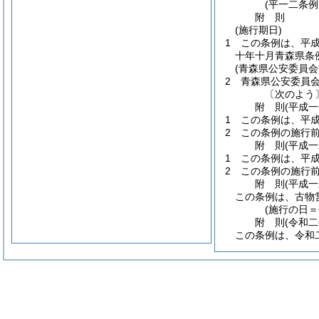
(平一二条例
附
則
(施行期日)
1
この条例は、平
十年十月青森県条
(青森県公安委員
2
青森県公安委員
〔次のよう
附
則
(平成
1
この条例は、平
2
この条例の施行
附
則
(平成
1
この条例は、平
2
この条例の施行
附
則
(平成
この条例は、古物
(施行の日
附
則
(令和
この条例は、令和