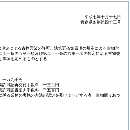
平成七年十月十七日
青森県条例第四十三号
の規定による古物営業の許可、法第五条第四項の規定による古物営
二十一条の五第一項及び第二十一条の六第一項の規定による古物競
な事項を定めるものとする。
 一万九千円
業許可証再交付手数料 千三百円
業許可証書換え手数料 千五百円
に係る業務の実施の方法の認定を受けようとする者 古物競りあつ