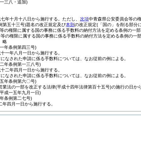
一三八・追加)
成七年十月十八日から施行する。
ただし、
次項
中青森県公安委員会等の
例第五十三号)
題名の改正規定及び
本則
の改正規定
(「国の」を削る部分に
会等の権限に属する国の事務に係る手数料の納付方法を定める条例の一部
会等の権限に属する国の事務に係る手数料の納付方法を定める条例の一
〕略
一一年
条例第四三号)
成十一年八月一日から施行する。
前になされた申請に係る手数料については、なお従前の例による。
一二年
条例第一三八号)
成十二年四月一日から施行する。
前になされた申請に係る手数料については、なお従前の例による。
一五年
条例第六〇号)
営業法の一部を改正する法律
(平成十四年法律第百十五号)
の施行の日か
＝平成一五年九月一日)
二年
条例第二七号)
二年四月一日から施行する。