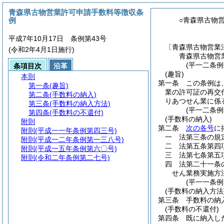
青森県古物営業許可申請手数料等徴収条
例
○青森県古物
平成7年10月17日 条例第43号
〔青森県古物営業
(令和2年4月1日施行)
青森県古物営
(平一二条例
条項目次
沿革
(趣旨)
本則
第一条
この条例は
第一条
(趣旨)
業の許可証の再交
第二条
(手数料の納入)
りあつせん業に係
第三条
(手数料の納入方法)
(平一二条
第四条
(手数料の不還付)
(手数料の納入)
附則
第二条
次の各号
に
附則
(平成一一年条例第四三号)
一
法第三条の規
附則
(平成一二年条例第一三八号)
二
法第五条第四
附則
(平成一五年条例第六〇号)
三
法第七条第五
附則
(令和二年条例第二七号)
四
法第二十一条
せん業務実施方
(平一一条
(手数料の納入方法
第三条
手数料の納
(手数料の不還付)
第四条
既に納入し