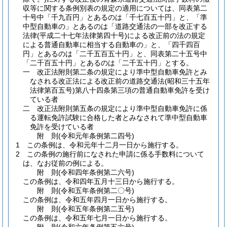
収等に関する条例別表の規定の適用については、同表第二
十号中「千九百円」とあるのは「千七百五十円」と、「準
中型自動車の」とあるのは「道路交通法の一部を改正する
法律
(平成二十七年法律第四十号)
による改正前の法の規定
による普通自動車に相当する自動車の」と、「四千四百
円」とあるのは「二千五百五十円」と、同表第二十五号中
「二千百五十円」とあるのは「二千五十円」とする。
一
改正法附則第二条の規定により準中型自動車免許とみ
なされる改正法による改正前の道路交通法
(昭和三十五年
法律第百五号)
第八十四条第三項の普通自動車免許を受け
ている者
二
改正法附則第五条の規定により準中型自動車免許に係
る運転免許試験に合格した者とみなされて準中型自動車
免許を受けている者
附
則
(令和元年
条例第二四号)
1
この条例は、令和元年十二月一日から施行する。
2
この条例の施行前になされた申請に係る手数料について
は、なお従前の例による。
附
則
(令和四年
条例第二六号)
この条例は、令和四年五月十三日から施行する。
附
則
(令和五年
条例第二〇号)
この条例は、令和五年四月一日から施行する。
附
則
(令和五年
条例第二五号)
この条例は、令和五年七月一日から施行する。