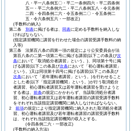
八・平一八条例五〇・平二一条例四六・平二四条例
五一・平二六条例六二・平二八条例五八・令元条例
二四・令四条例二六・令五条例二〇・令五条例二
五・令六条例五六・一部改正)
(手数料の納入)
第二条
別表
に掲げる者は、
同表
に定める手数料を納入しな
ければならない。
(指定講習機関に講習を行わせた場合の講習受講手数料の納
入等)
第三条
法第百八条の四第一項の規定により公安委員会が法
第百八条の二第一項第二号に掲げる講習
(以下この条及び
次
条
において「取消処分者講習」という。)
、同項第十号に掲
げる講習
(以下この条及び
次条
において「初心運転者講習」
という。)
又は同項第十四号に掲げる講習
(以下この条及び
次条
において「若年運転者講習」という。)
を行わせること
とした者
(以下「指定講習機関」という。)
が行う取消処分
者講習、初心運転者講習又は若年運転者講習を受けようと
する者は、
前条
の規定にかかわらず、当該取消処分者講
習、初心運転者講習又は若年運転者講習の講習受講手数料
をそれぞれ当該指定講習機関に納入しなければならない。
2
前項
の規定により指定講習機関に納入された取消処分者講
習、初心運転者講習及び若年運転者講習の講習受講手数料
は、それぞれ当該指定講習機関の収入とする。
(令四条例二六・一部改正)
(手数料の納入方法)