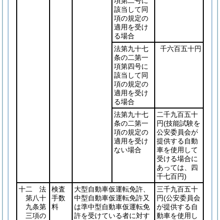
項第二号に
該当して同
項の規定の
適用を受け
る場合
法第九十七
千六百五十円
条の二第一
項第四号に
該当して同
項の規定の
適用を受け
る場合
法第九十七
二千九百五十
条の二第一
円
(技能試験を
項の規定の
公安委員会が
適用を受け
提供する自動
ない場合
車を使用して
受ける場合に
あっては、四
千七百円)
十二 法
検査
大型自動車仮運転免許、
三千九百五十
第八十
手数
中型自動車仮運転免許又
円
(公安委員会
九条第
料
は準中型自動車仮運転免
が提供する自
三項の
許を受けている者に対す
動車を使用し