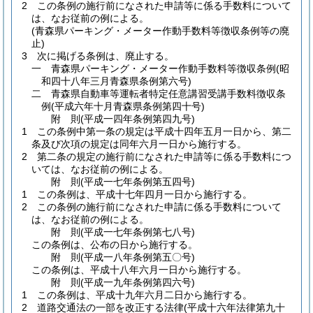
2
この条例の施行前になされた申請等に係る手数料について
は、なお従前の例による。
(青森県パーキング・メーター作動手数料等徴収条例等の廃
止)
3
次に掲げる条例は、廃止する。
一
青森県パーキング・メーター作動手数料等徴収条例
(昭
和四十八年三月青森県条例第六号)
二
青森県自動車等運転者特定任意講習受講手数料徴収条
例
(平成六年十月青森県条例第四十号)
附
則
(平成一四年
条例第四九号)
1
この条例中第一条の規定は平成十四年五月一日から、第二
条及び次項の規定は同年六月一日から施行する。
2
第二条の規定の施行前になされた申請等に係る手数料につ
いては、なお従前の例による。
附
則
(平成一七年
条例第五四号)
1
この条例は、平成十七年四月一日から施行する。
2
この条例の施行前になされた申請に係る手数料について
は、なお従前の例による。
附
則
(平成一七年
条例第七八号)
この条例は、公布の日から施行する。
附
則
(平成一八年
条例第五〇号)
この条例は、平成十八年六月一日から施行する。
附
則
(平成一九年
条例第四六号)
1
この条例は、平成十九年六月二日から施行する。
2
道路交通法の一部を改正する法律
(平成十六年法律第九十