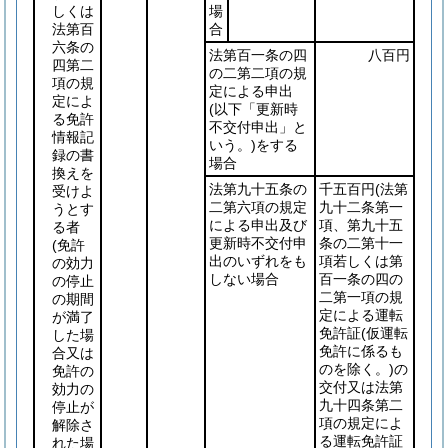
しくは
場
法第百
合
六条の
法第百一条の四
八百円
四第二
の二第二項の規
項の規
定による申出
定によ
(以下「更新時
る免許
不交付申出」と
情報記
いう。)
をする
録の書
場合
換えを
法第九十五条の
千五百円
(法第
受けよ
二第六項の規定
九十二条第一
うとす
による申出及び
項、第九十五
る者
更新時不交付申
条の二第十一
(免許
出のいずれをも
項若しくは第
の効力
しない場合
百一条の四の
の停止
二第一項の規
の期間
定による運転
が満了
免許証
(仮運転
した場
免許に係るも
合又は
のを除く。)
の
免許の
交付又は法第
効力の
九十四条第二
停止が
項の規定によ
解除さ
る運転免許証
れた場