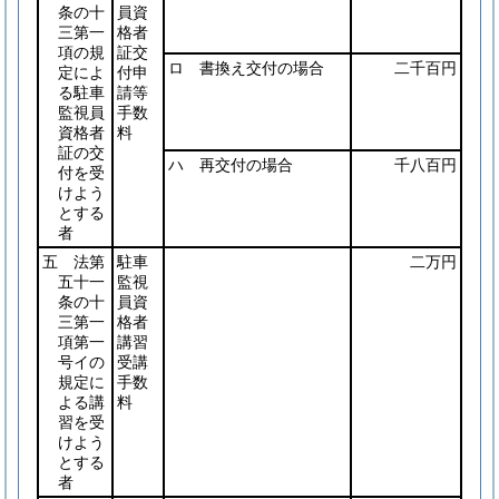
条の十
員資
三第一
格者
項の規
証交
ロ 書換え交付の場合
二千百円
定によ
付申
る駐車
請等
監視員
手数
資格者
料
証の交
ハ 再交付の場合
千八百円
付を受
けよう
とする
者
五 法第
駐車
二万円
五十一
監視
条の十
員資
三第一
格者
項第一
講習
号イの
受講
規定に
手数
よる講
料
習を受
けよう
とする
者