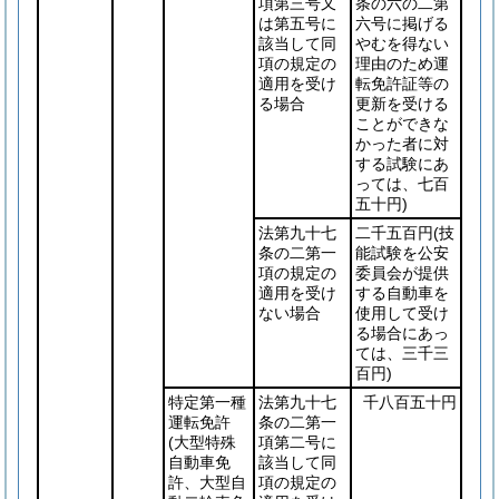
項第三号又
条の六の二第
は第五号に
六号に掲げる
該当して同
やむを得ない
項の規定の
理由のため運
適用を受け
転免許証等の
る場合
更新を受ける
ことができな
かった者に対
する試験にあ
っては、七百
五十円)
法第九十七
二千五百円
(技
条の二第一
能試験を公安
項の規定の
委員会が提供
適用を受け
する自動車を
ない場合
使用して受け
る場合にあっ
ては、三千三
百円)
特定第一種
法第九十七
千八百五十円
運転免許
条の二第一
(大型特殊
項第二号に
自動車免
該当して同
許、大型自
項の規定の