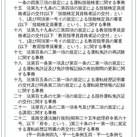
一条の四第三項の規定による運転技能検査に関する事務
十五
法第九十九条の二第四項の規定による技能検定員資
格者証の交付
(以下「技能検定員資格者証の交付」とい
う。)
及び同項第一号イの規定による技能検定員の審査
(以下「技能検定員審査」という。)
に関する事務
十六
法第九十九条の三第四項の規定による教習指導員資
格者証の交付
(以下「教習指導員資格者証の交付」とい
う。)
及び同項第一号イの規定による教習指導員の審査
(以下「教習指導員審査」という。)
に関する事務
十七
法第百条の二第一項の規定による運転免許の再試験
に関する事務
十八
法第百一条第一項及び第百一条の二第一項の規定に
よる運転免許証及び免許情報記録の有効期間の更新に関
する事務
十九
法第百五条の二第一項の規定による運転経歴証明書
の交付及び同条第三項の規定による運転経歴情報の記録
に関する事務
二十
法第百七条の七第一項の規定による国外運転免許証
の交付に関する事務
二十一
法第百八条の二第一項各号及び第二項の規定によ
る講習に関する事務
二十二
道路交通法施行規則
(昭和三十五年総理府令第六十
号。以下「府令」という。)
第三十条の十一第一項に規定
する運転経歴証明書の再交付に関する事務
(平一四条例四九・平一七条例五四・平一七条例七