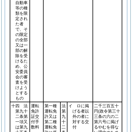
自動車
等の種
類を限
定され
た者
で、そ
の限定
の全部
又は一
部の解
除を受
けるた
め、公
安委員
会の審
査を受
けよう
とする
もの
十四 法
運転
第一種
法
イ ロに掲
二千三百五十
第九十
免許
運転免
第
げる者以
円
(政令第三十
二条第
証交
許又は
九
外の者に
三条の六の二
一項又
付手
第二種
十
対する交
第六号に掲げ
は第九
数料
運転免
二
付
るやむを得な