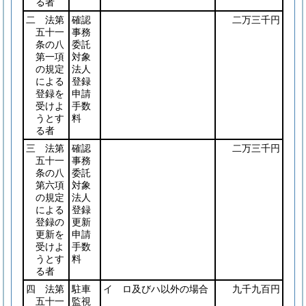
る者
二 法第
確認
二万三千円
五十一
事務
条の八
委託
第一項
対象
の規定
法人
による
登録
登録を
申請
受けよ
手数
うとす
料
る者
三 法第
確認
二万三千円
五十一
事務
条の八
委託
第六項
対象
の規定
法人
による
登録
登録の
更新
更新を
申請
受けよ
手数
うとす
料
る者
四 法第
駐車
イ ロ及びハ以外の場合
九千九百円
五十一
監視