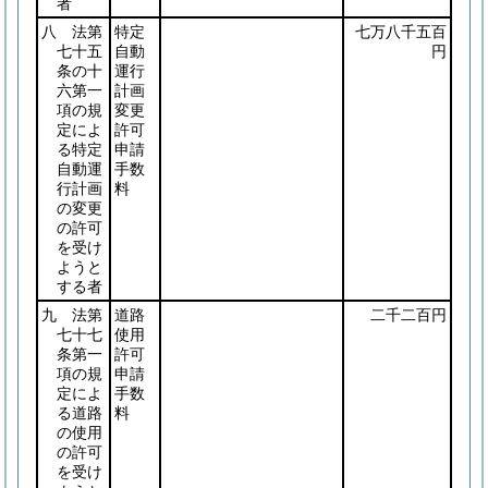
者
八 法第
特定
七万八千五百
七十五
自動
円
条の十
運行
六第一
計画
項の規
変更
定によ
許可
る特定
申請
自動運
手数
行計画
料
の変更
の許可
を受け
ようと
する者
九 法第
道路
二千二百円
七十七
使用
条第一
許可
項の規
申請
定によ
手数
る道路
料
の使用
の許可
を受け