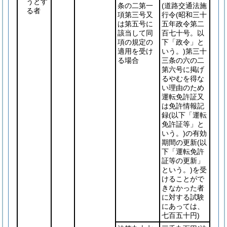
うとす
条の二第一
(道路交通法施
る者
項第三号又
行令
(昭和三十
は第五号に
五年政令第二
該当して同
百七十号。以
項の規定の
下「政令」と
適用を受け
いう。)
第三十
る場合
三条の六の二
第六号に掲げ
るやむを得な
い理由のため
運転免許証又
は免許情報記
録
(以下「運転
免許証等」と
いう。)
の有効
期間の更新
(以
下「運転免許
証等の更新」
という。)
を受
けることがで
きなかった者
に対する試験
にあっては、
七百五十円)