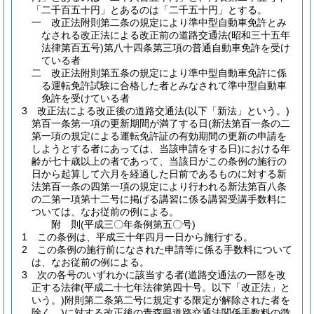
「二千百五十円」とあるのは「二千五十円」とする。
一
改正法附則第二条の規定により準中型自動車免許とみ
なされる改正法による改正前の道路交通法
(昭和三十五年
法律第百五号)
第八十四条第三項の普通自動車免許を受け
ている者
二
改正法附則第五条の規定により準中型自動車免許に係
る運転免許試験に合格した者とみなされて準中型自動車
免許を受けている者
3
改正法による改正後の道路交通法
(以下「新法」という。)
第百一条第一項の更新期間が満了する日
(新法第百一条の二
第一項の規定による運転免許証の有効期間の更新の申請を
しようとする者にあっては、当該申請をする日)
における年
齢が七十歳以上の者であって、当該日がこの条例の施行の
日から起算して六月を経過した日前であるものに対する新
法第百一条の四第一項の規定により行われる新法第百八条
の二第一項第十二号に掲げる講習に係る講習受講手数料に
ついては、なお従前の例による。
附
則
(平成三〇年
条例第五〇号)
1
この条例は、平成三十年四月一日から施行する。
2
この条例の施行前になされた申請等に係る手数料について
は、なお従前の例による。
3
次の各号のいずれかに該当する者
(道路交通法の一部を改
正する法律
(平成二十七年法律第四十号。以下「改正法」と
いう。)
附則第二条第二号に規定する限定が解除された者を
除く。)
に対する改正後の青森県道路交通法関係手数料の徴