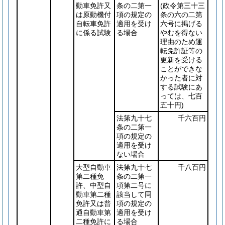
動車免許又
条の二第一
(政令第三十三
は原動機付
項の規定の
条の六の二第
自転車免許
適用を受け
六号に掲げる
に係る試験
る場合
やむを得ない
理由のため運
転免許証等の
更新を受ける
ことができな
かった者に対
する試験にあ
っては、七百
五十円)
法第九十七
千六百円
条の二第一
項の規定の
適用を受け
ない場合
大型自動車
法第九十七
千八百円
第二種免
条の二第一
許、中型自
項第二号に
動車第二種
該当して同
免許又は普
項の規定の
通自動車第
適用を受け
二種免許に
る場合