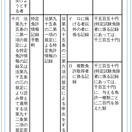
受けよ
うとす
る者
十六 法
特定
法第九
法
イ ロに掲
千五百五十円
第九十
免許
十五条
第
げる者以
(特定試験免除
五条の
情報
の二第
九
外の者に
者に係る記録
二第一
記録
一項の
十
係る記録
にあっては、
項の規
手数
規定に
五
千三百五十円)
定によ
料
よる特
条
る特定
定免許
の
免許情
情報の
二
報の記
記録
第
ロ 複数免
千三百五十円
録又は
六
許取得者
(特定試験免除
法第九
項
に係る記
者に係る記録
十五条
の
録
にあっては、
の三の
規
千百五十円)
規定に
定
に、与える免
より読
に
許一種類ごと
み替え
よ
に二百円を加
て適用
る
えた額
する法
申
第九十
出
二条第
を
二項の
す
規定若
る