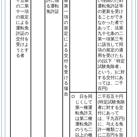
十五条
許に係
条
い理由のため
の二第
る運転
第
運転免許証等
十一項
免許証
一
の更新を受け
の規定
項
ることができ
による
の
なかった者で
運転免
規
あって、法第
許証の
定
九十七条の二
交付を
に
第一項第三号
受けよ
よ
に該当して同
うとす
る
項の規定の適
る者
交
用を受けたも
付
の
(以下「特定
を
試験免除者」
受
という。)
に対
け
する交付にあ
る
っては、二千
場
百円)
合
ロ 日を同
二千百五十円
じくして
(特定試験免除
第一種運
者に対する交
転免許又
付にあって
は第二種
は、千九百円)
運転免許
に、与える免
のうち二
許一種類ごと
以上の種
に二百円を加