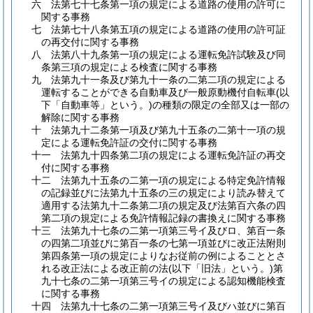
六
法第七十七条第一項の規定による道路の使用の許可に
関する事務
七
法第七十八条第五項の規定による道路の使用の許可証
の再交付に関する事務
八
法第八十九条第一項の規定による運転免許試験及び同
条第三項の規定による検査に関する事務
九
法第九十一条及び第九十一条の二第二項の規定による
運転することができる自動車及び一般原動機付自転車
(以
下「自動車等」という。)
の種類の限定の全部又は一部の
解除に関する事務
十
法第九十二条第一項及び第九十五条の二第十一項の規
定による運転免許証の交付に関する事務
十一
法第九十四条第二項の規定による運転免許証の再交
付に関する事務
十二
法第九十五条の二第一項の規定による特定免許情報
の記録並びに法第九十五条の三の規定により読み替えて
適用する法第九十二条第二項の規定及び法第百六条の四
第二項の規定による免許情報記録の書換えに関する事務
十三
法第九十七条の二第一項第三号イ及びロ、第百一条
の四第二項並びに第百一条の七第一項並びに改正法附則
第四条第一項の規定によりなお従前の例によることとさ
れる改正法による改正前の法
(以下「旧法」という。)
第
九十七条の二第一項第三号イの規定による認知機能検査
に関する事務
十四
法第九十七条の二第一項第三号イ及びハ並びに第百