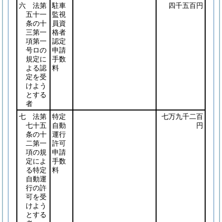
六 法第
駐車
四千五百円
五十一
監視
条の十
員資
三第一
格者
項第一
認定
号ロの
申請
規定に
手数
よる認
料
定を受
けよう
とする
者
七 法第
特定
七万九千二百
七十五
自動
円
条の十
運行
二第一
許可
項の規
申請
定によ
手数
る特定
料
自動運
行の許
可を受
けよう
とする