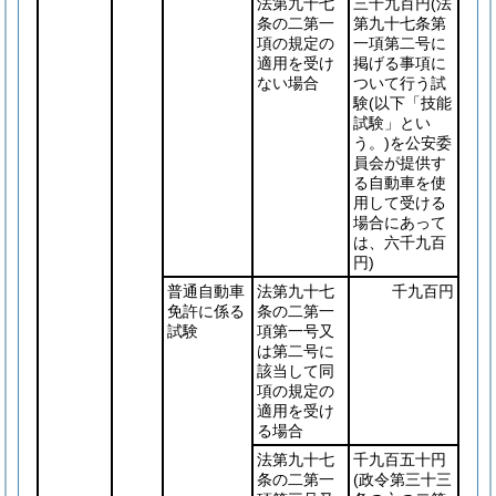
法第九十七
三千九百円
(法
条の二第一
第九十七条第
項の規定の
一項第二号に
適用を受け
掲げる事項に
ない場合
ついて行う試
験
(以下「技能
試験」とい
う。)
を公安委
員会が提供す
る自動車を使
用して受ける
場合にあって
は、六千九百
円)
普通自動車
法第九十七
千九百円
免許に係る
条の二第一
試験
項第一号又
は第二号に
該当して同
項の規定の
適用を受け
る場合
法第九十七
千九百五十円
条の二第一
(政令第三十三