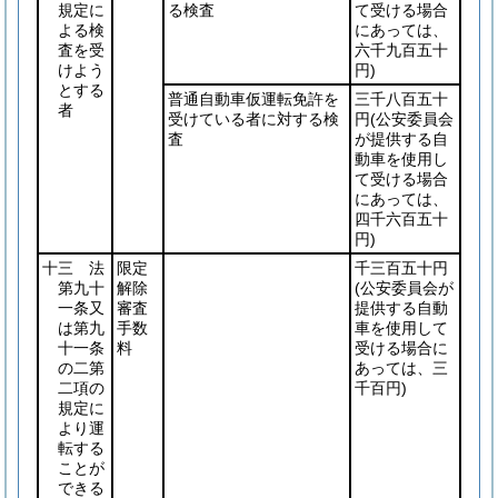
規定に
る検査
て受ける場合
よる検
にあっては、
査を受
六千九百五十
けよう
円)
とする
普通自動車仮運転免許を
三千八百五十
者
受けている者に対する検
円
(公安委員会
査
が提供する自
動車を使用し
て受ける場合
にあっては、
四千六百五十
円)
十三 法
限定
千三百五十円
第九十
解除
(公安委員会が
一条又
審査
提供する自動
は第九
手数
車を使用して
十一条
料
受ける場合に
の二第
あっては、三
二項の
千百円)
規定に
より運
転する
ことが
できる