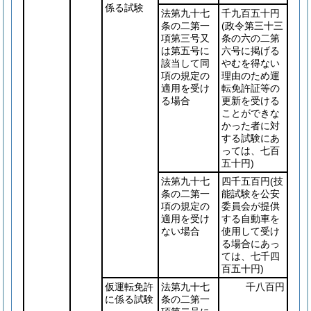
係る試験
法第九十七
千九百五十円
条の二第一
(政令第三十三
項第三号又
条の六の二第
は第五号に
六号に掲げる
該当して同
やむを得ない
項の規定の
理由のため運
適用を受け
転免許証等の
る場合
更新を受ける
ことができな
かった者に対
する試験にあ
っては、七百
五十円)
法第九十七
四千五百円
(技
条の二第一
能試験を公安
項の規定の
委員会が提供
適用を受け
する自動車を
ない場合
使用して受け
る場合にあっ
ては、七千四
百五十円)
仮運転免許
法第九十七
千八百円
に係る試験
条の二第一