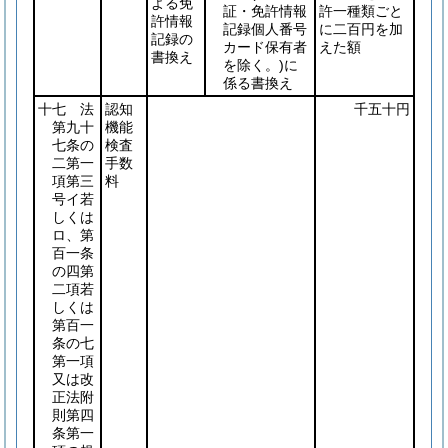
よる免
証・免許情報
許一種類ごと
許情報
記録個人番号
に二百円を加
記録の
カード保有者
えた額
書換え
を除く。)
に
係る書換え
十七 法
認知
千五十円
第九十
機能
七条の
検査
二第一
手数
項第三
料
号イ若
しくは
ロ、第
百一条
の四第
二項若
しくは
第百一
条の七
第一項
又は改
正法附
則第四
条第一