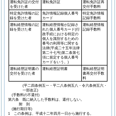
運転免許証の交付
運転免許証
運転免許証再
を受けた者
交付手数料
特定免許情報の記
免許情報記録個人番号
特定免許情報
録を受けた者
カード
記録手数料
運転経歴情報の記
運転経歴情報が記録さ
運転経歴情報
録を受けた者
れた個人番号カード
(行
記録手数料
政手続における特定の
個人を識別するための
番号の利用等に関する
法律
(平成二十五年法律
第二十七号)
第二条第七
項に規定する個人番号
カードをいう。)
運転経歴証明書の
運転経歴証明書
運転経歴証明
交付を受けた者
書再交付手数
料
(平二四条例五一・平二八条例五八・令六条例五六・
一部改正)
(手数料の不還付)
第六条
既に納入した手数料は、還付しない。
附
則
(施行期日等)
1
この条例は、平成十二年四月一日から施行する。