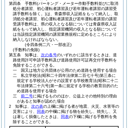
第四条
手数料
(パーキング・メーター作動手数料並びに取消
処分者講習、初心運転者講習及び若年運転者講習の講習受
講手数料を除く。)
は、青森県収入証紙をもって納入し、取
消処分者講習、初心運転者講習及び若年運転者講習の講習
受講手数料は、県の収入となる額については青森県収入証
紙をもって納入し、指定講習機関の収入となる額について
は当該指定講習機関の講習業務規程に定めるところにより
納入しなければならない。
(令四条例二六・一部改正)
(手数料の免除)
第五条
知事は、
次の各号
のいずれかに該当するときは、道
路使用許可申請手数料及び道路使用許可証再交付手数料を
免除することができる。
一
国又は地方公共団体が公用のため道路を使用する場合
二
私立学校法
(昭和二十四年法律第二百七十号)
第三条に
規定する学校法人がその設置する学校教育法
(昭和二十二
年法律第二十六号)
第一条に規定する学校の教育目的のた
め道路を使用する場合
三
前二号
に掲げるもののほか、公益上その他特別の理由
があると知事が認めた場合
2
知事は、
次の表
の上欄に掲げる者が地震、火災、水害等の
災害により、
同表
の中欄に掲げる物を紛失し、焼失し、又
は著しく損傷したときは、
同表
の下欄に掲げる手数料を免
除することができる。