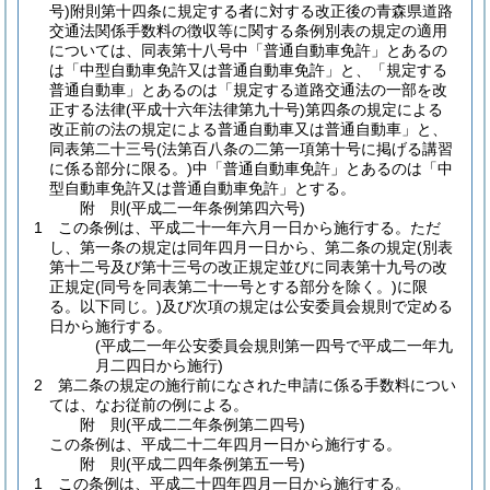
号)
附則第十四条に規定する者に対する改正後の青森県道路
交通法関係手数料の徴収等に関する条例別表の規定の適用
については、同表第十八号中「普通自動車免許」とあるの
は「中型自動車免許又は普通自動車免許」と、「規定する
普通自動車」とあるのは「規定する道路交通法の一部を改
正する法律
(平成十六年法律第九十号)
第四条の規定による
改正前の法の規定による普通自動車又は普通自動車」と、
同表第二十三号
(法第百八条の二第一項第十号に掲げる講習
に係る部分に限る。)
中「普通自動車免許」とあるのは「中
型自動車免許又は普通自動車免許」とする。
附
則
(平成二一年
条例第四六号)
1
この条例は、平成二十一年六月一日から施行する。
ただ
し、第一条の規定は同年四月一日から、第二条の規定
(別表
第十二号及び第十三号の改正規定並びに同表第十九号の改
正規定
(同号を同表第二十一号とする部分を除く。)
に限
る。以下同じ。)
及び次項の規定は公安委員会規則で定める
日から施行する。
(平成二一年公安委員会規則第一四号で平成二一年九
月二四日から施行)
2
第二条の規定の施行前になされた申請に係る手数料につい
ては、なお従前の例による。
附
則
(平成二二年
条例第二四号)
この条例は、平成二十二年四月一日から施行する。
附
則
(平成二四年
条例第五一号)
1
この条例は、平成二十四年四月一日から施行する。