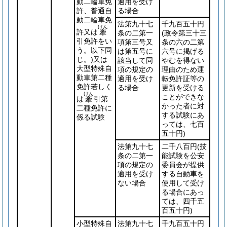
動二輪車免
適用を受け
許、普通自
る場合
動二輪車免
法第九十七
千九百五十円
けん
許又は
牽
条の二第一
(政令第三十三
引免許をい
項第三号又
条の六の二第
う。以下同
は第五号に
六号に掲げる
じ。)
又は
該当して同
やむを得ない
大型特殊自
項の規定の
理由のため運
動車第二種
適用を受け
転免許証等の
免許若しく
る場合
更新を受ける
けん
ことができな
は
引第
牽
かった者に対
二種免許に
する試験にあ
係る試験
っては、七百
五十円)
法第九十七
二千八百円
(技
条の二第一
能試験を公安
項の規定の
委員会が提供
適用を受け
する自動車を
ない場合
使用して受け
る場合にあっ
ては、四千五
百五十円)
小型特殊自
法第九十七
千九百五十円