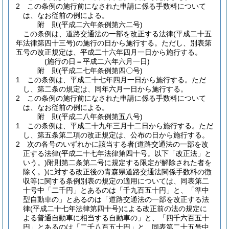
2
この条例の施行前になされた申請に係る手数料について
は、なお従前の例による。
附
則
(平成二六年
条例第六二号)
この条例は、道路交通法の一部を改正する法律
(平成二十五
年法律第四十三号)
の施行の日から施行する。
ただし、別表第
五号の改正規定は、平成二十六年四月一日から施行する。
(施行の日＝平成二六年六月一日)
附
則
(平成二七年
条例第四〇号)
1
この条例は、平成二十七年四月一日から施行する。
ただ
し、第二条の規定は、同年六月一日から施行する。
2
この条例の施行前になされた申請に係る手数料について
は、なお従前の例による。
附
則
(平成二八年
条例第五八号)
1
この条例は、平成二十九年三月十二日から施行する。
ただ
し、第五条第二項の改正規定は、公布の日から施行する。
2
次の各号のいずれかに該当する者
(道路交通法の一部を改
正する法律
(平成二十七年法律第四十号。以下「改正法」と
いう。)
附則第二条第二号に規定する限定が解除された者を
除く。)
に対する改正後の青森県道路交通法関係手数料の徴
収等に関する条例別表の規定の適用については、同表第二
十号中「二千円」とあるのは「千九百五十円」と、「準中
型自動車の」とあるのは「道路交通法の一部を改正する法
律
(平成二十七年法律第四十号)
による改正前の法の規定に
よる普通自動車に相当する自動車の」と、「四千六百五十
円」とあるのは「二千八百五十円」と、同表第二十五号中