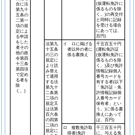
(仮運転免許に
合に法
係るものを除
第九十
く。)
の再交付
五条の
と同時に記録
二第一
を受ける場合
項の規
にあっては、
定によ
百円)
る申請
をした
法第九
イ ロに掲げる
千五百五十円
者その
十五条
者以外の者に
(運転免許証
他の政
の三の
係る書換え
(仮運転免許に
令第四
規定に
係るものを除
十三条
より読
く。)
及び免許
第四項
み替え
情報記録個人
で定め
て適用
番号カードを
る者を
する法
有する者
(以下
除
第九十
「免許証・免
く。)
二条第
許情報記録個
二項の
人番号カード
規定又
保有者」とい
は法第
う。)
に係る書
百六条
換えにあって
の四第
は、百円)
二項の
ロ 複数免許取
千三百五十円
規定に
得者
(免許
に、与える免