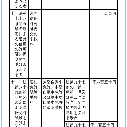
ようと
する者
十 法第
道路
五百円
七十八
使用
条第五
許可
項の規
証再
定によ
交付
る道路
手数
の使用
料
の許可
証の再
交付を
受けよ
うとす
る者
十一 法
運転
大型自動車
法第九十七
千六百五十円
第八十
免許
免許、中型
条の二第一
九条第
試験
自動車免許
項第一号又
一項の
手数
又は準中型
は第二号に
規定に
料
自動車免許
該当して同
よる運
に係る試験
項の規定の
転免許
適用を受け
試験を
る場合
受けよ
法第九十七
千九百五十円