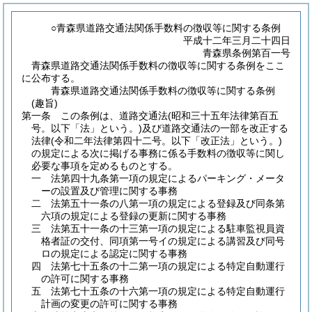
○青森県道路交通法関係手数料の徴収等に関する条例
平成十二年三月二十四日
青森県条例第百一号
青森県道路交通法関係手数料の徴収等に関する条例をここ
に公布する。
青森県道路交通法関係手数料の徴収等に関する条例
(趣旨)
第一条
この条例は、道路交通法
(昭和三十五年法律第百五
号。以下「法」という。)
及び道路交通法の一部を改正する
法律
(令和二年法律第四十二号。以下「改正法」という。)
の規定による次に掲げる事務に係る手数料の徴収等に関し
必要な事項を定めるものとする。
一
法第四十九条第一項の規定によるパーキング・メータ
ーの設置及び管理に関する事務
二
法第五十一条の八第一項の規定による登録及び同条第
六項の規定による登録の更新に関する事務
三
法第五十一条の十三第一項の規定による駐車監視員資
格者証の交付、同項第一号イの規定による講習及び同号
ロの規定による認定に関する事務
四
法第七十五条の十二第一項の規定による特定自動運行
の許可に関する事務
五
法第七十五条の十六第一項の規定による特定自動運行
計画の変更の許可に関する事務