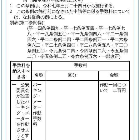
附
則
(令和六年
条例第五六号)
1
この条例は、令和七年三月二十四日から施行する。
2
この条例の施行前になされた申請等に係る手数料について
は、なお従前の例による。
別表
(第二条関係)
(平一四条例四九・平一七条例五四・平一七条例七
八・平一八条例五〇・平一九条例四六・平二一条例
四六・平二二条例二四・平二四条例五一・平二六条
例六二・平二七条例四〇・平二八条例五八・平三〇
条例五〇・令元条例二四・令四条例二六・令五条例
二〇・令五条例二五・令六条例五六・一部改正)
手数料を
手数料
納入すべ
名称
区分
金額
き者
一 公安
パー
作動一回につ
委員会
キン
いて 二百円
が設置
グ・
したパ
メー
ーキン
ター
グ・メ
作動
ーター
手数
を作動
料
させよ
うとす