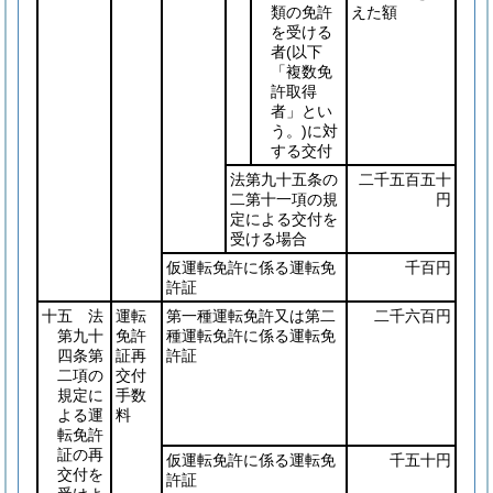
類の免許
えた額
を受ける
者
(以下
「複数免
許取得
者」とい
う。)
に対
する交付
法第九十五条の
二千五百五十
二第十一項の規
円
定による交付を
受ける場合
仮運転免許に係る運転免
千百円
許証
十五 法
運転
第一種運転免許又は第二
二千六百円
第九十
免許
種運転免許に係る運転免
四条第
証再
許証
二項の
交付
規定に
手数
よる運
料
転免許
証の再
仮運転免許に係る運転免
千五十円
交付を
許証