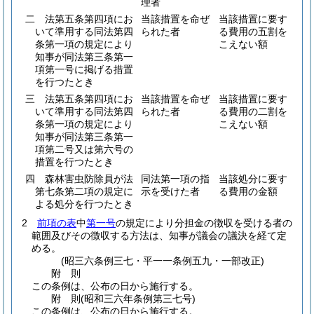
理者
二 法第五条第四項にお
当該措置を命ぜ
当該措置に要す
いて準用する同法第四
られた者
る費用の五割を
条第一項の規定により
こえない額
知事が同法第三条第一
項第一号に掲げる措置
を行つたとき
三 法第五条第四項にお
当該措置を命ぜ
当該措置に要す
いて準用する同法第四
られた者
る費用の二割を
条第一項の規定により
こえない額
知事が同法第三条第一
項第二号又は第六号の
措置を行つたとき
四 森林害虫防除員が法
同法第一項の指
当該処分に要す
第七条第二項の規定に
示を受けた者
る費用の金額
よる処分を行つたとき
2
前項の表
中
第一号
の規定により分担金の徴収を受ける者の
範囲及びその徴収する方法は、知事が議会の議決を経て定
める。
(昭三六条例三七・平一一条例五九・一部改正)
附
則
この条例は、公布の日から施行する。
附
則
(昭和三六年
条例第三七号)
この条例は、公布の日から施行する。