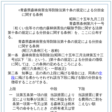
○青森県森林病害虫等防除法第十条の規定による分担金
に関する条例
昭和二十五年九月二日
青森県条例第六十一号
〔松くい虫等その他の森林病害虫の駆除予防に関する法律
第十条の規定による分担金に関する条例〕を、ここに公布す
る。
青森県森林病害虫等防除法第十条の規定による分担金
に関する条例
(昭三六条例三七・改称)
第一条
森林病害虫等防除法
(昭和二十五年三月法律第五十三
号)
(以下「法」という。)
第十条の規定による分担金の徴収
に関しては、この条例の定めるところによる。
(昭三六条例三七・一部改正)
第二条
知事は、左の表の上段に掲げる場合には、同表の
中
段
に掲げる者からそれぞれ該当下段に掲げる額の分担金を
徴収することができる。
上段
中段
下段
一 法第五条第一項の規
当該措置により
当該措置に要す
定により知事が法第三
特に利益を受け
る費用の二割を
条第一項第一号又は第
る森林又は樹木
こえない額
二号の命令をしたとき
の所有者又は管