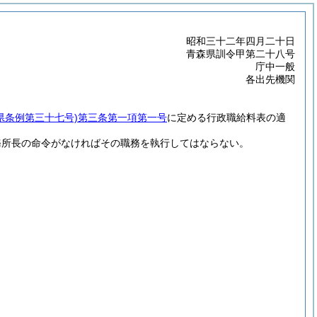
昭和三十二年四月二十日
青森県訓令甲第二十八号
庁中一般
各出先機関
県条例第三十七号)
第三条第一項第一号
に定める行政職給料表の適
務所長の命令がなければその職務を執行してはならない。