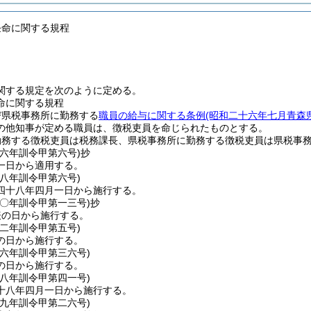
任命に関する規程
関する規定を次のように定める。
命に関する規程
び県税事務所に勤務する
職員の給与に関する条例
(昭和二十六年七月青森
の他知事が定める職員は、徴税吏員を命じられたものとする。
勤務する徴税吏員は税務課長、県税事務所に勤務する徴税吏員は県税事
三六年
訓令甲第六号)
抄
一日から適用する。
四八年
訓令甲第六号)
四十八年四月一日から施行する。
六〇年
訓令甲第一三号)
抄
表の日から施行する。
六二年
訓令甲第五号)
の日から施行する。
一六年
訓令甲第三六号)
の日から施行する。
一八年
訓令甲第四一号)
十八年四月一日から施行する。
一九年
訓令甲第二六号)