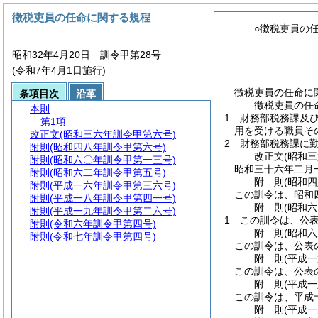
徴税吏員の任命に関する規程
○徴税吏員の
昭和32年4月20日 訓令甲第28号
(令和7年4月1日施行)
徴税吏員の任命に
条項目次
沿革
徴税吏員の任
本則
1 財務部税務課及
第1項
用を受ける職員そ
改正文
(昭和三六年訓令甲第六号)
2 財務部税務課に
附則
(昭和四八年訓令甲第六号)
改正文
(昭和
附則
(昭和六〇年訓令甲第一三号)
昭和三十六年二月
附則
(昭和六二年訓令甲第五号)
附
則
(昭和
附則
(平成一六年訓令甲第三六号)
この訓令は、昭和
附則
(平成一八年訓令甲第四一号)
附
則
(昭和
附則
(平成一九年訓令甲第二六号)
1
この訓令は、公
附則
(令和六年訓令甲第四号)
附
則
(昭和
附則
(令和七年訓令甲第四号)
この訓令は、公表
附
則
(平成
この訓令は、公表
附
則
(平成
この訓令は、平成
附
則
(平成