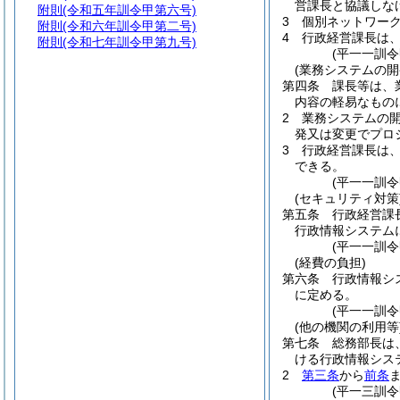
営課長と協議しな
附則
(令和五年訓令甲第六号)
3
個別ネットワー
附則
(令和六年訓令甲第二号)
4
行政経営課長は
附則
(令和七年訓令甲第九号)
(平一一訓
(業務システムの開
第四条
課長等は、
内容の軽易なもの
2
業務システムの
発又は変更でプロ
3
行政経営課長は
できる。
(平一一訓
(セキュリティ対策
第五条
行政経営課
行政情報システム
(平一一訓
(経費の負担)
第六条
行政情報シ
に定める。
(平一一訓
(他の機関の利用等
第七条
総務部長は
ける行政情報シス
2
第三条
から
前条
(平一三訓