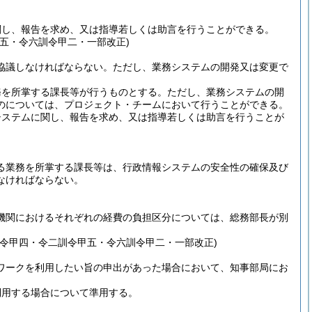
。
関し、報告を求め、又は指導若しくは助言を行うことができる。
五・令六訓令甲二・一部改正)
協議しなければならない。
ただし、業務システムの開発又は変更で
務を所掌する課長等が行うものとする。
ただし、業務システムの開
のについては、プロジェクト・チームにおいて行うことができる。
システムに関し、報告を求め、又は指導若しくは助言を行うことが
る業務を所掌する課長等は、行政情報システムの安全性の確保及び
なければならない。
機関におけるそれぞれの経費の負担区分については、総務部長が別
令甲四・令二訓令甲五・令六訓令甲二・一部改正)
ワークを利用したい旨の申出があった場合において、知事部局にお
利用する場合について準用する。