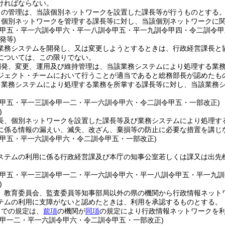
ければならない。
クの管理は、当該個別ネットワークを設置した課長等が行うものとする
、個別ネットワークを管理する課長等に対し、当該個別ネットワークに
令甲五・平一六訓令甲六・平一八訓令甲五・平一九訓令甲四・令二訓令甲
発等)
業務システムを開発し、又は変更しようとするときは、行政経営課長と
については、この限りでない。
開発、変更、運用及び維持管理は、当該業務システムにより処理する業
ジェクト・チームにおいて行うことが適当であると総務部長が認めたも
、業務システムにより処理する業務を所掌する課長等に対し、当該業務
令甲五・平一三訓令甲一二・平一六訓令甲六・令二訓令甲五・一部改正)
)
長、個別ネットワークを設置した課長等及び業務システムにより処理す
に係る情報の漏えい、滅失、改ざん、棄損等の防止に必要な措置を講じ
令甲五・平一六訓令甲六・令二訓令甲五・一部改正)
ステムの利用に係る行政経営課及び本庁の知事公室若しくは課又は出先
令甲五・平一三訓令甲一二・平一六訓令甲六・平一八訓令甲五・平一九訓
)
、教育委員会、監査委員等知事部局以外の県の機関から行政情報ネット
テムの利用に支障がないと認めたときは、利用を承認するものとする。
までの規定は、
前項
の機関が
同項
の規定により行政情報ネットワークを
令甲一二・平一六訓令甲六・令二訓令甲五・一部改正)