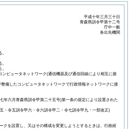
平成十年三月三十日
青森県訓令甲第十二号
庁中一般
各出先機関
る。
る。
う。
コンピュータネットワーク
(通信機器及び通信回線により相互に接
が整備したコンピュータネットワークで行政情報ネットワークに接
十七年六月青森県訓令甲第二十五号)
第一条の規定により設置された
五・令五訓令甲六・令六訓令甲二・令七訓令甲九・一部改正)
ークを設置し、又はその構成を変更しようとするときは、行政経