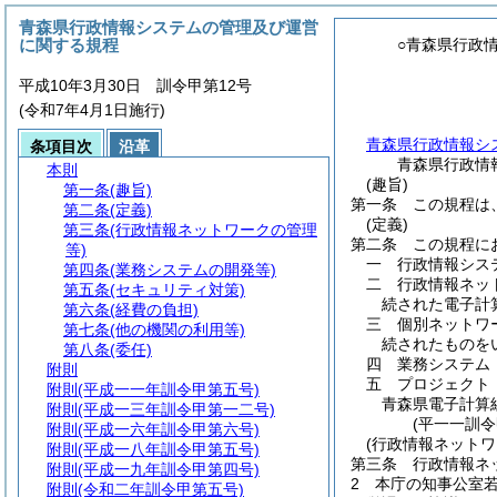
青森県行政情報システムの管理及び運営
に関する規程
○青森県行政
平成10年3月30日 訓令甲第12号
(令和7年4月1日施行)
青森県行政情報シ
条項目次
沿革
青森県行政情
本則
(趣旨)
第一条
(趣旨)
第一条
この規程は
第二条
(定義)
(定義)
第三条
(行政情報ネットワークの管理
第二条
この規程に
等)
一
行政情報シス
第四条
(業務システムの開発等)
二
行政情報ネッ
第五条
(セキュリティ対策)
続された電子計
第六条
(経費の負担)
三
個別ネットワ
第七条
(他の機関の利用等)
続されたものを
第八条
(委任)
四
業務システム
附則
五
プロジェクト
附則
(平成一一年訓令甲第五号)
青森県電子計算
附則
(平成一三年訓令甲第一二号)
(平一一訓
附則
(平成一六年訓令甲第六号)
(行政情報ネットワ
附則
(平成一八年訓令甲第五号)
第三条
行政情報ネ
附則
(平成一九年訓令甲第四号)
2
本庁の知事公室
附則
(令和二年訓令甲第五号)