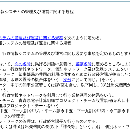
情報システムの管理及び運営に関する規程
ステムの管理及び運営に関する規程
を次のように定める。
報システムの管理及び運営に関する規程
、行政情報システムの管理及び運営に関し必要な事項を定めるものとす
おいて、
次の各号
に掲げる用語の意義は、
当該各号
に定めるところによ
テム 行政情報ネットワーク、個別ネットワーク及び業務システムをい
トワーク 知事部局の共同の利用に供するために行政経営課が整備した
算機、印刷装置等の複合体をいう。
次号
において同じ。)
をいう。
ーク 本庁の知事公室若しくは課
(室を含む。以下同じ。)
又は出先機関
いう。
 行政情報ネットワークを利用して行う業務処理の体系をいう。
・チーム 青森県電子計算組織プロジェクト・チーム設置規程
(昭和四
組織プロジェクト・チームをいう。
令甲五・平一六訓令甲六・平一八訓令甲五・平一九訓令甲四・令二訓令甲
ークの管理等)
ットワークの管理は、行政経営課長が行うものとする。
若しくは課又は出先機関の長
(以下「課長等」という。)
は、個別ネットワ