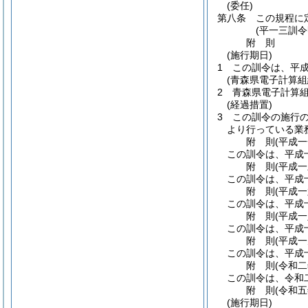
(委任)
第八条
この規程に
(平一三訓
附
則
(施行期日)
1
この訓令は、平
(青森県電子計算
2
青森県電子計算
(経過措置)
3
この訓令の施行
より行っている業
附
則
(平成
この訓令は、平成
附
則
(平成
この訓令は、平成
附
則
(平成
この訓令は、平成
附
則
(平成
この訓令は、平成
附
則
(平成
この訓令は、平成
附
則
(令和
この訓令は、令和
附
則
(令和
(施行期日)