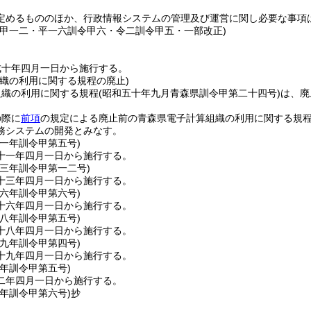
定めるもののほか、行政情報システムの管理及び運営に関し必要な事項
令甲一二・平一六訓令甲六・令二訓令甲五・一部改正)
成十年四月一日から施行する。
組織の利用に関する規程の廃止)
組織の利用に関する規程
(昭和五十年九月青森県訓令甲第二十四号)
は、廃
の際に
前項
の規定による廃止前の青森県電子計算組織の利用に関する規
務システムの開発とみなす。
一一年
訓令甲第五号)
十一年四月一日から施行する。
一三年
訓令甲第一二号)
十三年四月一日から施行する。
一六年
訓令甲第六号)
十六年四月一日から施行する。
一八年
訓令甲第五号)
十八年四月一日から施行する。
一九年
訓令甲第四号)
十九年四月一日から施行する。
二年
訓令甲第五号)
二年四月一日から施行する。
五年
訓令甲第六号)
抄