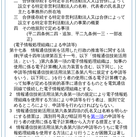
二
合併後存続する特定非営利活動法人又は合併によって
設立する特定非営利活動法人の名称、代表者の氏名及び
主たる事務所の所在地
三
合併後存続する特定非営利活動法人又は合併によって
設立する特定非営利活動法人の事業の概要
四
その他規則で定める事項
(平二四条例二四・追加、平二九条例一三・一部改
正)
(電子情報処理組織による申請等)
第十七条
情報通信技術を活用した行政の推進等に関する法
律
(平成十四年法律第百五十一号。以下「情報通信技術活用
法」という。)
第六条第一項の電子情報処理組織は、知事の
使用に係る電子計算機
(入出力装置を含む。以下同じ。)
と
申請等
(情報通信技術活用法第三条第八号に規定する申請等
をいう。以下同じ。)
を行う者の使用に係る電子計算機であ
って知事が定める技術的基準に適合するものとを電気通信
回線で接続した電子情報処理組織とする。
2
情報通信技術活用法第六条第一項の規定により電子情報処
理組織を使用する方法により申請等を行う者は、規則で定
めるところにより、申請等を行わなければならない。
3
情報通信技術活用法第六条第四項の氏名又は名称を明らか
にする措置は、識別符号及び暗証符号を
第一項
の申請等を
行う者の使用に係る電子計算機から入力する措置とする。
4
情報通信技術活用法第六条第六項の申請等のうちに電子情
報処理組織を使用する方法により行うことが困難又は著し