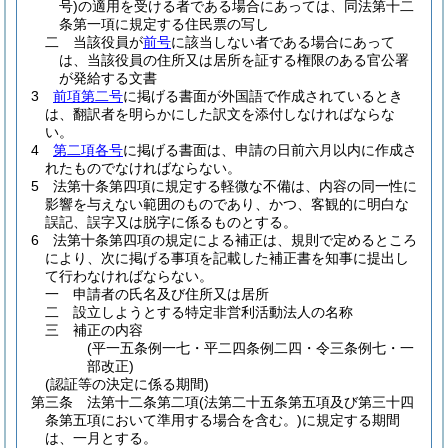
号)
の適用を受ける者である場合にあっては、同法第十二
条第一項に規定する住民票の写し
二
当該役員が
前号
に該当しない者である場合にあって
は、当該役員の住所又は居所を証する権限のある官公署
が発給する文書
3
前項第二号
に掲げる書面が外国語で作成されているとき
は、翻訳者を明らかにした訳文を添付しなければならな
い。
4
第二項各号
に掲げる書面は、申請の日前六月以内に作成さ
れたものでなければならない。
5
法第十条第四項に規定する軽微な不備は、内容の同一性に
影響を与えない範囲のものであり、かつ、客観的に明白な
誤記、誤字又は脱字に係るものとする。
6
法第十条第四項の規定による補正は、規則で定めるところ
により、次に掲げる事項を記載した補正書を知事に提出し
て行わなければならない。
一
申請者の氏名及び住所又は居所
二
設立しようとする特定非営利活動法人の名称
三
補正の内容
(平一五条例一七・平二四条例二四・令三条例七・一
部改正)
(認証等の決定に係る期間)
第三条
法第十二条第二項
(法第二十五条第五項及び第三十四
条第五項において準用する場合を含む。)
に規定する期間
は、一月とする。