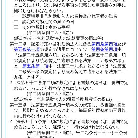
ところにより、次に掲げる事項を記載した申請書を知事に
提出しなければならない。
一
認定特定非営利活動法人の名称及び代表者の氏名
二
認定の有効期間の満了の日
三
その他規則で定める事項
(平二四条例二四・追加)
(認定特定非営利活動法人の定款変更の届出等)
第十二条
認定特定非営利活動法人に係る
第四条第四項
及び
第五条第一項
の規定の適用については、
第四条第四項
中
「法第二十五条第六項」とあるのは「法第五十二条第一項
の規定により読み替えて適用される法第二十五条第六項」
と、
第五条第一項
中「法第二十九条」とあるのは「法第五
十二条第一項の規定により読み替えて適用される法第二十
九条」とする。
2
法第五十二条第二項の規定による書類の提出は、規則で定
めるところにより行わなければならない。
(平二四条例二四・追加)
(認定特定非営利活動法人の役員報酬規程等の提出)
第十三条
法第五十五条第一項本文の規定による書類の提出
は、規則で定めるところにより、毎事業年度初めの三月以
内に行わなければならない。
2
法第五十五条第二項の規定による書類の提出は、規則で定
めるところにより、遅滞なく、行わなければならない。
(平二四条例二四・追加、平二九条例一三・令三条例