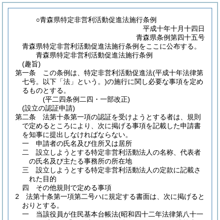
○青森県特定非営利活動促進法施行条例
平成十年十月十四日
青森県条例第四十五号
青森県特定非営利活動促進法施行条例をここに公布する。
青森県特定非営利活動促進法施行条例
(趣旨)
第一条
この条例は、特定非営利活動促進法
(平成十年法律第
七号。以下「法」という。)
の施行に関し必要な事項を定め
るものとする。
(平二四条例二四・一部改正)
(設立の認証申請)
第二条
法第十条第一項の認証を受けようとする者は、規則
で定めるところにより、次に掲げる事項を記載した申請書
を知事に提出しなければならない。
一
申請者の氏名及び住所又は居所
二
設立しようとする特定非営利活動法人の名称、代表者
の氏名及び主たる事務所の所在地
三
設立しようとする特定非営利活動法人の定款に記載さ
れた目的
四
その他規則で定める事項
2
法第十条第一項第二号ハに規定する書面は、次に掲げると
おりとする。
一
当該役員が住民基本台帳法
(昭和四十二年法律第八十一