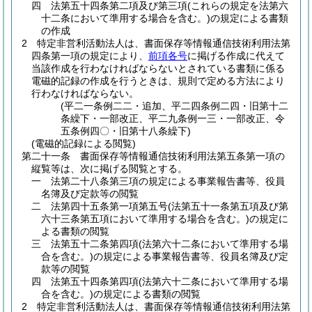
四
法第五十四条第二項及び第三項
(これらの規定を法第六
十二条において準用する場合を含む。)
の規定による書類
の作成
2
特定非営利活動法人は、書面保存等情報通信技術利用法第
四条第一項の規定により、
前項各号
に掲げる作成に代えて
当該作成を行わなければならないとされている書類に係る
電磁的記録の作成を行うときは、規則で定める方法により
行わなければならない。
(平二一条例二二・追加、平二四条例二四・旧第十二
条繰下・一部改正、平二九条例一三・一部改正、令
五条例四〇・旧第十八条繰下)
(電磁的記録による閲覧)
第二十一条
書面保存等情報通信技術利用法第五条第一項の
縦覧等は、次に掲げる閲覧とする。
一
法第二十八条第三項の規定による事業報告書等、役員
名簿及び定款等の閲覧
二
法第四十五条第一項第五号
(法第五十一条第五項及び第
六十三条第五項において準用する場合を含む。)
の規定に
よる書類の閲覧
三
法第五十二条第四項
(法第六十二条において準用する場
合を含む。)
の規定による事業報告書等、役員名簿及び定
款等の閲覧
四
法第五十四条第四項
(法第六十二条において準用する場
合を含む。)
の規定による書類の閲覧
2
特定非営利活動法人は、書面保存等情報通信技術利用法第