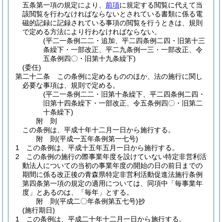
五条第一項の規定により、
前項
に規定する閲覧に代えて当
該閲覧を行わなければならないとされている書類に係る電
磁的記録に記録されている事項の閲覧を行うときは、規則
で定める方法により行わなければならない。
(平二一条例二二・追加、平二四条例二四・旧第十三
条繰下・一部改正、平二九条例一三・一部改正、令
五条例四〇・旧第十九条繰下)
(委任)
第二十二条
この条例に定めるもののほか、法の施行に関し
必要な事項は、規則で定める。
(平二一条例二二・旧第十条繰下、平二四条例二四・
旧第十四条繰下・一部改正、令五条例四〇・旧第二
十条繰下)
附
則
この条例は、平成十年十二月一日から施行する。
附
則
(平成一五年
条例第一七号)
1
この条例は、平成十五年五月一日から施行する。
2
この条例の施行の際事業年度を設けていない特定非営利活
動法人についての当初の事業年度の開始の日の前日までの
期間に係る改正後の青森県特定非営利活動促進法施行条例
第四条第一項の規定の適用については、同項中「毎事業年
度」とあるのは、「毎年」とする。
附
則
(平成二〇年
条例第五七号)
抄
(施行期日)
1
この条例は、平成二十年十二月一日から施行する。