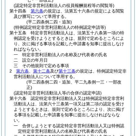
七・一部改正)
(認定特定非営利活動法人の役員報酬規程等の閲覧等)
第十四条
第六条
の規定は、法第五十六条の規定による閲覧
及び謄写について準用する。
(平二四条例二四・追加)
(特例認定特定非営利活動法人の特例認定申請等)
第十五条
特定非営利活動法人は、法第五十八条第一項の特
例認定を受けようとするときは、規則で定めるところによ
り、次に掲げる事項を記載した申請書を知事に提出しなけ
ればならない。
一
特定非営利活動法人の名称及び代表者の氏名
二
設立の年月日
三
その他規則で定める事項
2
第六条
、
第十二条
及び
第十三条
の規定は、特例認定特定非
営利活動法人について準用する。
(平二四条例二四・追加、平二九条例一三・一部改
正)
(認定特定非営利活動法人等の合併の認定申請)
第十六条
認定特定非営利活動法人又は特例認定特定非営利
活動法人は、法第六十三条第一項又は第二項の認定を受け
ようとするときは、規則で定めるところにより、次に掲げ
る事項を記載した申請書を知事に提出しなければならな
い。
一
合併しようとする認定特定非営利活動法人又は特例認
定特定非営利活動法人の名称及び代表者の氏名