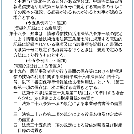
く不適当と認められる部分がある場合は、申請等に係る情
報通信技術活用法第三条第五号に規定する書面等のうちに
その原本を確認する必要があるものがあると知事が認める
場合とする。
(令五条例四〇・追加)
(電磁的記録による縦覧等)
第十八条
知事は、情報通信技術活用法第八条第一項の規定
により情報通信技術活用法第三条第七号に規定する電磁的
記録に記録されている事項又は当該事項を記載した書類の
同条第十号に規定する縦覧等を行うときは、規則で定める
方法により行うものとする。
(令五条例四〇・追加)
(電磁的記録による備置き)
第十九条
民間事業者等が行う書面の保存等における情報通
信の技術の利用に関する法律
(平成十六年法律第百四十九
号。以下「書面保存等情報通信技術利用法」という。)
第三
条第一項の保存は、次に掲げる備置きとする。
一
法第十四条
(法第三十九条第二項において準用する場合
を含む。)
の規定による財産目録の備置き
二
法第二十八条第一項の規定による事業報告書等の備置
き
三
法第二十八条第二項の規定による役員名簿及び定款等
の備置き
四
法第三十五条第一項の規定による貸借対照表及び財産
目録の備置き