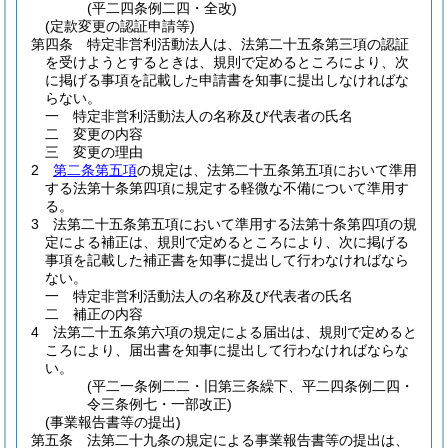
(平二四条例二四・全改)
(定款変更の認証申請等)
第四条
特定非営利活動法人は、法第二十五条第三項の認証
を受けようとするときは、規則で定めるところにより、次
に掲げる事項を記載した申請書を知事に提出しなければな
らない。
一
特定非営利活動法人の名称及び代表者の氏名
二
変更の内容
三
変更の理由
2
第二条第五項
の規定は、法第二十五条第五項において準用
する法第十条第四項に規定する軽微な不備について準用す
る。
3
法第二十五条第五項において準用する法第十条第四項の規
定による補正は、規則で定めるところにより、次に掲げる
事項を記載した補正書を知事に提出して行わなければなら
ない。
一
特定非営利活動法人の名称及び代表者の氏名
二
補正の内容
4
法第二十五条第六項の規定による届出は、規則で定めると
ころにより、届出書を知事に提出して行わなければならな
い。
(平二一条例二二・旧第三条繰下、平二四条例二四・
令三条例七・一部改正)
(事業報告書等の提出)
第五条
法第二十九条の規定による事業報告書等の提出は、