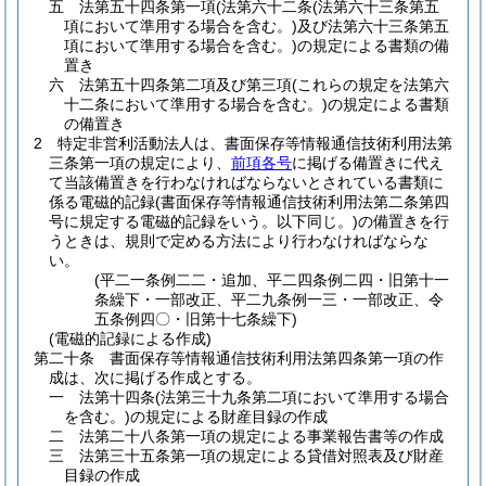
五
法第五十四条第一項
(法第六十二条
(法第六十三条第五
項において準用する場合を含む。)
及び法第六十三条第五
項において準用する場合を含む。)
の規定による書類の備
置き
六
法第五十四条第二項及び第三項
(これらの規定を法第六
十二条において準用する場合を含む。)
の規定による書類
の備置き
2
特定非営利活動法人は、書面保存等情報通信技術利用法第
三条第一項の規定により、
前項各号
に掲げる備置きに代え
て当該備置きを行わなければならないとされている書類に
係る電磁的記録
(書面保存等情報通信技術利用法第二条第四
号に規定する電磁的記録をいう。以下同じ。)
の備置きを行
うときは、規則で定める方法により行わなければならな
い。
(平二一条例二二・追加、平二四条例二四・旧第十一
条繰下・一部改正、平二九条例一三・一部改正、令
五条例四〇・旧第十七条繰下)
(電磁的記録による作成)
第二十条
書面保存等情報通信技術利用法第四条第一項の作
成は、次に掲げる作成とする。
一
法第十四条
(法第三十九条第二項において準用する場合
を含む。)
の規定による財産目録の作成
二
法第二十八条第一項の規定による事業報告書等の作成
三
法第三十五条第一項の規定による貸借対照表及び財産
目録の作成