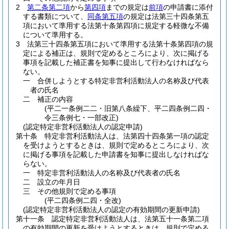
2
第二条第二項
から
第四項
までの規定は
前項
の申請書に添付
する書類について、
同条第五項
の規定は法第三十四条第五
項において準用する法第十条第四項に規定する軽微な不備
について準用する。
3
法第三十四条第五項において準用する法第十条第四項の規
定による補正は、規則で定めるところにより、次に掲げる
事項を記載した補正書を知事に提出して行わなければなら
ない。
一
合併しようとする特定非営利活動法人の名称及び代表
者の氏名
二
補正の内容
(平二一条例二二・旧第八条繰下、平二四条例二四・
令三条例七・一部改正)
(認定特定非営利活動法人の認定申請)
第十条
特定非営利活動法人は、法第四十四条第一項の認定
を受けようとするときは、規則で定めるところにより、次
に掲げる事項を記載した申請書を知事に提出しなければな
らない。
一
特定非営利活動法人の名称及び代表者の氏名
二
設立の年月日
三
その他規則で定める事項
(平二四条例二四・全改)
(認定特定非営利活動法人の認定の有効期間の更新申請)
第十一条
認定特定非営利活動法人は、法第五十一条第二項
の有効期間の更新を受けようとするときは、規則で定める