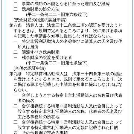
二
事業の成功の不能となるに至った理由及び経緯
三
残余財産の処分方法
(平二一条例二二・旧第六条繰下)
(残余財産の譲渡の認証申請)
第八条
清算人は、法第三十二条第二項の認証を受けようと
するときは、規則で定めるところにより、次に掲げる事項
を記載した申請書を知事に提出しなければならない。
一
特定非営利活動法人の名称並びに清算人の氏名及び住
所又は居所
二
譲渡すべき残余財産
三
残余財産の譲渡を受ける者
(平二一条例二二・旧第七条繰下)
(合併の認証申請)
第九条
特定非営利活動法人は、法第三十四条第三項の認証
を受けようとするときは、規則で定めるところにより、次
に掲げる事項を記載した申請書を知事に提出しなければな
らない。
一
合併しようとする特定非営利活動法人の名称及び代表
者の氏名
二
合併後存続する特定非営利活動法人又は合併によって
設立する特定非営利活動法人の名称、代表者の氏名及び
主たる事務所の所在地
三
合併後存続する特定非営利活動法人又は合併によって
設立する特定非営利活動法人の定款に記載された目的
四
その他規則で定める事項