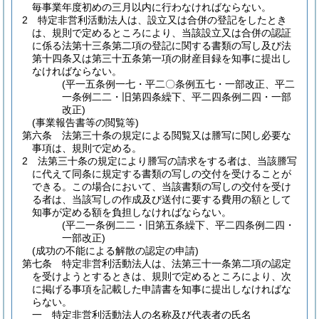
毎事業年度初めの三月以内に行わなければならない。
2
特定非営利活動法人は、設立又は合併の登記をしたとき
は、規則で定めるところにより、当該設立又は合併の認証
に係る法第十三条第二項の登記に関する書類の写し及び法
第十四条又は第三十五条第一項の財産目録を知事に提出し
なければならない。
(平一五条例一七・平二〇条例五七・一部改正、平二
一条例二二・旧第四条繰下、平二四条例二四・一部
改正)
(事業報告書等の閲覧等)
第六条
法第三十条の規定による閲覧又は謄写に関し必要な
事項は、規則で定める。
2
法第三十条の規定により謄写の請求をする者は、当該謄写
に代えて同条に規定する書類の写しの交付を受けることが
できる。
この場合において、当該書類の写しの交付を受け
る者は、当該写しの作成及び送付に要する費用の額として
知事が定める額を負担しなければならない。
(平二一条例二二・旧第五条繰下、平二四条例二四・
一部改正)
(成功の不能による解散の認定の申請)
第七条
特定非営利活動法人は、法第三十一条第二項の認定
を受けようとするときは、規則で定めるところにより、次
に掲げる事項を記載した申請書を知事に提出しなければな
らない。
一
特定非営利活動法人の名称及び代表者の氏名