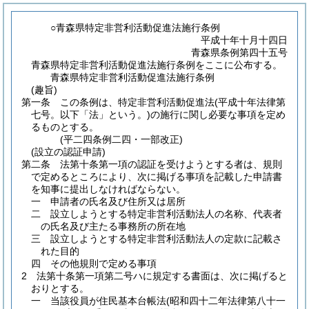
○青森県特定非営利活動促進法施行条例
平成十年十月十四日
青森県条例第四十五号
青森県特定非営利活動促進法施行条例をここに公布する。
青森県特定非営利活動促進法施行条例
(趣旨)
第一条
この条例は、特定非営利活動促進法
(平成十年法律第
七号。以下「法」という。)
の施行に関し必要な事項を定め
るものとする。
(平二四条例二四・一部改正)
(設立の認証申請)
第二条
法第十条第一項の認証を受けようとする者は、規則
で定めるところにより、次に掲げる事項を記載した申請書
を知事に提出しなければならない。
一
申請者の氏名及び住所又は居所
二
設立しようとする特定非営利活動法人の名称、代表者
の氏名及び主たる事務所の所在地
三
設立しようとする特定非営利活動法人の定款に記載さ
れた目的
四
その他規則で定める事項
2
法第十条第一項第二号ハに規定する書面は、次に掲げると
おりとする。
一
当該役員が住民基本台帳法
(昭和四十二年法律第八十一