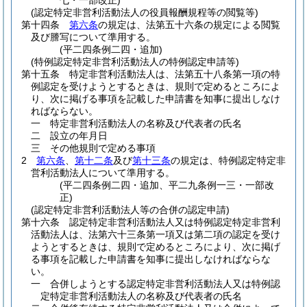
七・一部改正)
(認定特定非営利活動法人の役員報酬規程等の閲覧等)
第十四条
第六条
の規定は、法第五十六条の規定による閲覧
及び謄写について準用する。
(平二四条例二四・追加)
(特例認定特定非営利活動法人の特例認定申請等)
第十五条
特定非営利活動法人は、法第五十八条第一項の特
例認定を受けようとするときは、規則で定めるところによ
り、次に掲げる事項を記載した申請書を知事に提出しなけ
ればならない。
一
特定非営利活動法人の名称及び代表者の氏名
二
設立の年月日
三
その他規則で定める事項
2
第六条
、
第十二条
及び
第十三条
の規定は、特例認定特定非
営利活動法人について準用する。
(平二四条例二四・追加、平二九条例一三・一部改
正)
(認定特定非営利活動法人等の合併の認定申請)
第十六条
認定特定非営利活動法人又は特例認定特定非営利
活動法人は、法第六十三条第一項又は第二項の認定を受け
ようとするときは、規則で定めるところにより、次に掲げ
る事項を記載した申請書を知事に提出しなければならな
い。
一
合併しようとする認定特定非営利活動法人又は特例認
定特定非営利活動法人の名称及び代表者の氏名