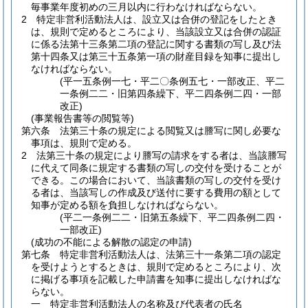
毎事業年度初めの三月以内に行わなければならない。
2
特定非営利活動法人は、設立又は合併の登記をしたとき
は、規則で定めるところにより、当該設立又は合併の認証
に係る法第十三条第二項の登記に関する書類の写し及び法
第十四条又は第三十五条第一項の財産目録を知事に提出し
なければならない。
(平一五条例一七・平二〇条例五七・一部改正、平二
一条例二二・旧第四条繰下、平二四条例二四・一部
改正)
(事業報告書等の閲覧等)
第六条
法第三十条の規定による閲覧又は謄写に関し必要な
事項は、規則で定める。
2
法第三十条の規定により謄写の請求をする者は、当該謄写
に代えて同条に規定する書類の写しの交付を受けることが
できる。
この場合において、当該書類の写しの交付を受け
る者は、当該写しの作成及び送付に要する費用の額として
知事が定める額を負担しなければならない。
(平二一条例二二・旧第五条繰下、平二四条例二四・
一部改正)
(成功の不能による解散の認定の申請)
第七条
特定非営利活動法人は、法第三十一条第二項の認定
を受けようとするときは、規則で定めるところにより、次
に掲げる事項を記載した申請書を知事に提出しなければな
らない。
一
特定非営利活動法人の名称及び代表者の氏名