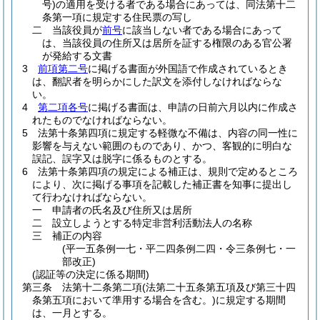
号)
の適用を受ける者である場合にあっては、同法第十二
条第一項に規定する住民票の写し
二
当該役員が
前号
に該当しない者である場合にあって
は、当該役員の住所又は居所を証する権限のある官公署
が発給する文書
3
前項第二号
に掲げる書面が外国語で作成されているとき
は、翻訳者を明らかにした訳文を添付しなければならな
い。
4
第二項各号
に掲げる書面は、申請の日前六月以内に作成さ
れたものでなければならない。
5
法第十条第四項に規定する軽微な不備は、内容の同一性に
影響を与えない範囲のものであり、かつ、客観的に明白な
誤記、誤字又は脱字に係るものとする。
6
法第十条第四項の規定による補正は、規則で定めるところ
により、次に掲げる事項を記載した補正書を知事に提出し
て行わなければならない。
一
申請者の氏名及び住所又は居所
二
設立しようとする特定非営利活動法人の名称
三
補正の内容
(平一五条例一七・平二四条例二四・令三条例七・一
部改正)
(認証等の決定に係る期間)
第三条
法第十二条第二項
(法第二十五条第五項及び第三十四
条第五項において準用する場合を含む。)
に規定する期間
は、一月とする。