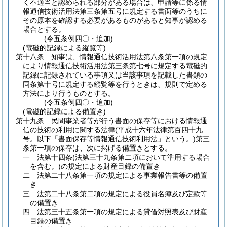
く不適当と認められる部分がある場合は、申請等に係る情
報通信技術活用法第三条第五号に規定する書面等のうちに
その原本を確認する必要があるものがあると知事が認める
場合とする。
(令五条例四〇・追加)
(電磁的記録による縦覧等)
第十八条
知事は、情報通信技術活用法第八条第一項の規定
により情報通信技術活用法第三条第七号に規定する電磁的
記録に記録されている事項又は当該事項を記載した書類の
同条第十号に規定する縦覧等を行うときは、規則で定める
方法により行うものとする。
(令五条例四〇・追加)
(電磁的記録による備置き)
第十九条
民間事業者等が行う書面の保存等における情報通
信の技術の利用に関する法律
(平成十六年法律第百四十九
号。以下「書面保存等情報通信技術利用法」という。)
第三
条第一項の保存は、次に掲げる備置きとする。
一
法第十四条
(法第三十九条第二項において準用する場合
を含む。)
の規定による財産目録の備置き
二
法第二十八条第一項の規定による事業報告書等の備置
き
三
法第二十八条第二項の規定による役員名簿及び定款等
の備置き
四
法第三十五条第一項の規定による貸借対照表及び財産
目録の備置き