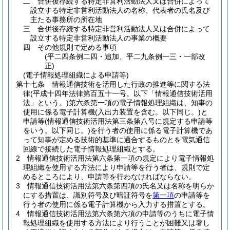
二
合併後存続する特定非営利活動法人又は合併によって
設立する特定非営利活動法人の名称、代表者の氏名及び
主たる事務所の所在地
三
合併後存続する特定非営利活動法人又は合併によって
設立する特定非営利活動法人の事業の概要
四
その他規則で定める事項
(平二四条例二四・追加、平二九条例一三・一部改
正)
(電子情報処理組織による申請等)
第十七条
情報通信技術を活用した行政の推進等に関する法
律
(平成十四年法律第百五十一号。以下「情報通信技術活用
法」という。)
第六条第一項の電子情報処理組織は、知事の
使用に係る電子計算機
(入出力装置を含む。以下同じ。)
と
申請等
(情報通信技術活用法第三条第八号に規定する申請等
をいう。以下同じ。)
を行う者の使用に係る電子計算機であ
って知事が定める技術的基準に適合するものとを電気通信
回線で接続した電子情報処理組織とする。
2
情報通信技術活用法第六条第一項の規定により電子情報処
理組織を使用する方法により申請等を行う者は、規則で定
めるところにより、申請等を行わなければならない。
3
情報通信技術活用法第六条第四項の氏名又は名称を明らか
にする措置は、識別符号及び暗証符号を
第一項
の申請等を
行う者の使用に係る電子計算機から入力する措置とする。
4
情報通信技術活用法第六条第六項の申請等のうちに電子情
報処理組織を使用する方法により行うことが困難又は著し