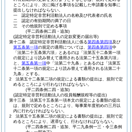
ところにより、次に掲げる事項を記載した申請書を知事に
提出しなければならない。
一
認定特定非営利活動法人の名称及び代表者の氏名
二
認定の有効期間の満了の日
三
その他規則で定める事項
(平二四条例二四・追加)
(認定特定非営利活動法人の定款変更の届出等)
第十二条
認定特定非営利活動法人に係る
第四条第四項
及び
第五条第一項
の規定の適用については、
第四条第四項
中
「法第二十五条第六項」とあるのは「法第五十二条第一項
の規定により読み替えて適用される法第二十五条第六項」
と、
第五条第一項
中「法第二十九条」とあるのは「法第五
十二条第一項の規定により読み替えて適用される法第二十
九条」とする。
2
法第五十二条第二項の規定による書類の提出は、規則で定
めるところにより行わなければならない。
(平二四条例二四・追加)
(認定特定非営利活動法人の役員報酬規程等の提出)
第十三条
法第五十五条第一項本文の規定による書類の提出
は、規則で定めるところにより、毎事業年度初めの三月以
内に行わなければならない。
2
法第五十五条第二項の規定による書類の提出は、規則で定
めるところにより、遅滞なく、行わなければならない。
(平二四条例二四・追加、平二九条例一三・令三条例