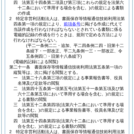
四
法第五十四条第二項及び第三項
(これらの規定を法第六
十二条において準用する場合を含む。)
の規定による書類
の作成
2
特定非営利活動法人は、書面保存等情報通信技術利用法第
四条第一項の規定により、
前項各号
に掲げる作成に代えて
当該作成を行わなければならないとされている書類に係る
電磁的記録の作成を行うときは、規則で定める方法により
行わなければならない。
(平二一条例二二・追加、平二四条例二四・旧第十二
条繰下・一部改正、平二九条例一三・一部改正、令
五条例四〇・旧第十八条繰下)
(電磁的記録による閲覧)
第二十一条
書面保存等情報通信技術利用法第五条第一項の
縦覧等は、次に掲げる閲覧とする。
一
法第二十八条第三項の規定による事業報告書等、役員
名簿及び定款等の閲覧
二
法第四十五条第一項第五号
(法第五十一条第五項及び第
六十三条第五項において準用する場合を含む。)
の規定に
よる書類の閲覧
三
法第五十二条第四項
(法第六十二条において準用する場
合を含む。)
の規定による事業報告書等、役員名簿及び定
款等の閲覧
四
法第五十四条第四項
(法第六十二条において準用する場
合を含む。)
の規定による書類の閲覧
2
特定非営利活動法人は、書面保存等情報通信技術利用法第