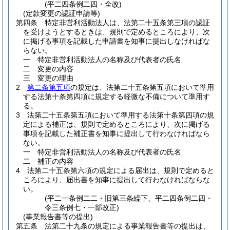
(平二四条例二四・全改)
(定款変更の認証申請等)
第四条
特定非営利活動法人は、法第二十五条第三項の認証
を受けようとするときは、規則で定めるところにより、次
に掲げる事項を記載した申請書を知事に提出しなければな
らない。
一
特定非営利活動法人の名称及び代表者の氏名
二
変更の内容
三
変更の理由
2
第二条第五項
の規定は、法第二十五条第五項において準用
する法第十条第四項に規定する軽微な不備について準用す
る。
3
法第二十五条第五項において準用する法第十条第四項の規
定による補正は、規則で定めるところにより、次に掲げる
事項を記載した補正書を知事に提出して行わなければなら
ない。
一
特定非営利活動法人の名称及び代表者の氏名
二
補正の内容
4
法第二十五条第六項の規定による届出は、規則で定めると
ころにより、届出書を知事に提出して行わなければならな
い。
(平二一条例二二・旧第三条繰下、平二四条例二四・
令三条例七・一部改正)
(事業報告書等の提出)
第五条
法第二十九条の規定による事業報告書等の提出は、