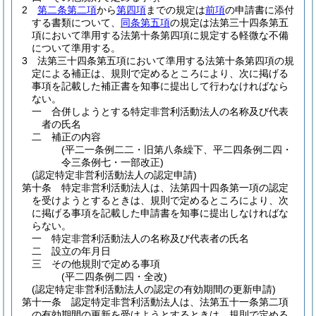
2
第二条第二項
から
第四項
までの規定は
前項
の申請書に添付
する書類について、
同条第五項
の規定は法第三十四条第五
項において準用する法第十条第四項に規定する軽微な不備
について準用する。
3
法第三十四条第五項において準用する法第十条第四項の規
定による補正は、規則で定めるところにより、次に掲げる
事項を記載した補正書を知事に提出して行わなければなら
ない。
一
合併しようとする特定非営利活動法人の名称及び代表
者の氏名
二
補正の内容
(平二一条例二二・旧第八条繰下、平二四条例二四・
令三条例七・一部改正)
(認定特定非営利活動法人の認定申請)
第十条
特定非営利活動法人は、法第四十四条第一項の認定
を受けようとするときは、規則で定めるところにより、次
に掲げる事項を記載した申請書を知事に提出しなければな
らない。
一
特定非営利活動法人の名称及び代表者の氏名
二
設立の年月日
三
その他規則で定める事項
(平二四条例二四・全改)
(認定特定非営利活動法人の認定の有効期間の更新申請)
第十一条
認定特定非営利活動法人は、法第五十一条第二項
の有効期間の更新を受けようとするときは、規則で定める