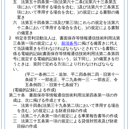
五
法第五十四条第一項
(法第六十二条
(法第六十三条第五
項において準用する場合を含む。)
及び法第六十三条第五
項において準用する場合を含む。)
の規定による書類の備
置き
六
法第五十四条第二項及び第三項
(これらの規定を法第六
十二条において準用する場合を含む。)
の規定による書類
の備置き
2
特定非営利活動法人は、書面保存等情報通信技術利用法第
三条第一項の規定により、
前項各号
に掲げる備置きに代え
て当該備置きを行わなければならないとされている書類に
係る電磁的記録
(書面保存等情報通信技術利用法第二条第四
号に規定する電磁的記録をいう。以下同じ。)
の備置きを行
うときは、規則で定める方法により行わなければならな
い。
(平二一条例二二・追加、平二四条例二四・旧第十一
条繰下・一部改正、平二九条例一三・一部改正、令
五条例四〇・旧第十七条繰下)
(電磁的記録による作成)
第二十条
書面保存等情報通信技術利用法第四条第一項の作
成は、次に掲げる作成とする。
一
法第十四条
(法第三十九条第二項において準用する場合
を含む。)
の規定による財産目録の作成
二
法第二十八条第一項の規定による事業報告書等の作成
三
法第三十五条第一項の規定による貸借対照表及び財産
目録の作成