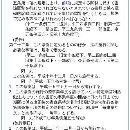
五条第一項の規定により、
前項
に規定する閲覧に代えて当
該閲覧を行わなければならないとされている書類に係る電
磁的記録に記録されている事項の閲覧を行うときは、規則
で定める方法により行わなければならない。
(平二一条例二二・追加、平二四条例二四・旧第十三
条繰下・一部改正、平二九条例一三・一部改正、令
五条例四〇・旧第十九条繰下)
(委任)
第二十二条
この条例に定めるもののほか、法の施行に関し
必要な事項は、規則で定める。
(平二一条例二二・旧第十条繰下、平二四条例二四・
旧第十四条繰下・一部改正、令五条例四〇・旧第二
十条繰下)
附
則
この条例は、平成十年十二月一日から施行する。
附
則
(平成一五年
条例第一七号)
1
この条例は、平成十五年五月一日から施行する。
2
この条例の施行の際事業年度を設けていない特定非営利活
動法人についての当初の事業年度の開始の日の前日までの
期間に係る改正後の青森県特定非営利活動促進法施行条例
第四条第一項の規定の適用については、同項中「毎事業年
度」とあるのは、「毎年」とする。
附
則
(平成二〇年
条例第五七号)
抄
(施行期日)
1
この条例は、平成二十年十二月一日から施行する。