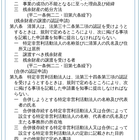
二
事業の成功の不能となるに至った理由及び経緯
三
残余財産の処分方法
(平二一条例二二・旧第六条繰下)
(残余財産の譲渡の認証申請)
第八条
清算人は、法第三十二条第二項の認証を受けようと
するときは、規則で定めるところにより、次に掲げる事項
を記載した申請書を知事に提出しなければならない。
一
特定非営利活動法人の名称並びに清算人の氏名及び住
所又は居所
二
譲渡すべき残余財産
三
残余財産の譲渡を受ける者
(平二一条例二二・旧第七条繰下)
(合併の認証申請)
第九条
特定非営利活動法人は、法第三十四条第三項の認証
を受けようとするときは、規則で定めるところにより、次
に掲げる事項を記載した申請書を知事に提出しなければな
らない。
一
合併しようとする特定非営利活動法人の名称及び代表
者の氏名
二
合併後存続する特定非営利活動法人又は合併によって
設立する特定非営利活動法人の名称、代表者の氏名及び
主たる事務所の所在地
三
合併後存続する特定非営利活動法人又は合併によって
設立する特定非営利活動法人の定款に記載された目的
四
その他規則で定める事項