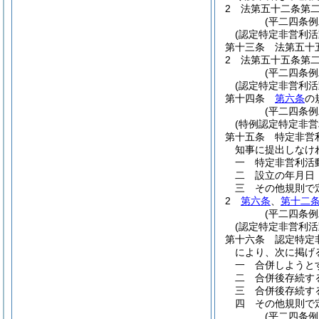
2
法第五十二条第
(平二四条例
(認定特定非営利
第十三条
法第五十
2
法第五十五条第
(平二四条
(認定特定非営利
第十四条
第六条
の
(平二四条例
(特例認定特定非
第十五条
特定非営
知事に提出しなけ
一
特定非営利活
二
設立の年月日
三
その他規則で
2
第六条
、
第十二
(平二四条
(認定特定非営利
第十六条
認定特定
により、次に掲げ
一
合併しようと
二
合併後存続す
三
合併後存続す
四
その他規則で
(平二四条