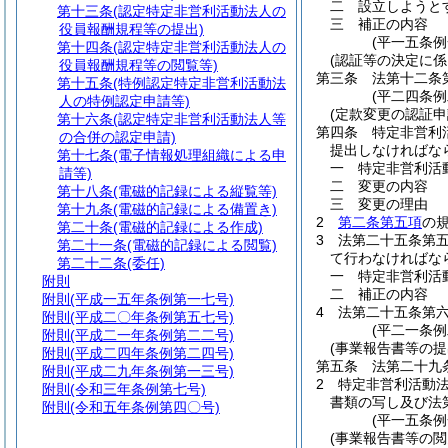
二
設立しようと
第十三条
(認定特定非営利活動法人の
三
補正の内容
役員報酬規程等の提出)
(平一五条
第十四条
(認定特定非営利活動法人の
(認証等の決定に係
役員報酬規程等の閲覧等)
第三条
法第十二条
第十五条
(特例認定特定非営利活動法
(平二四条例
人の特例認定申請等)
(定款変更の認証申
第十六条
(認定特定非営利活動法人等
第四条
特定非営利
の合併の認定申請)
提出しなければな
第十七条
(電子情報処理組織による申
一
特定非営利活
請等)
二
変更の内容
第十八条
(電磁的記録による縦覧等)
三
変更の理由
第十九条
(電磁的記録による備置き)
2
第二条第五項
の
第二十条
(電磁的記録による作成)
3
法第二十五条第
第二十一条
(電磁的記録による閲覧)
て行わなければな
第二十二条
(委任)
一
特定非営利活
附則
二
補正の内容
附則
(平成一五年条例第一七号)
4
法第二十五条第
附則
(平成二〇年条例第五七号)
(平二一条
附則
(平成二一年条例第二二号)
(事業報告書等の提
附則
(平成二四年条例第二四号)
第五条
法第二十九
附則
(平成二九年条例第一三号)
2
特定非営利活動
附則
(令和三年条例第七号)
書類の写し及び法
附則
(令和五年条例第四〇号)
(平一五条
(事業報告書等の閲