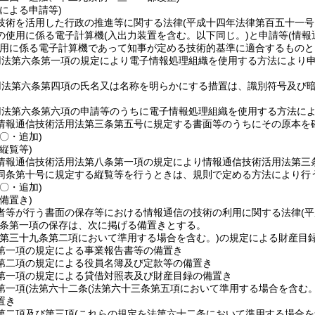
による申請等)
技術を活用した行政の推進等に関する法律
(平成十四年法律第百五十一
の使用に係る電子計算機
(入出力装置を含む。以下同じ。)
と申請等
(情
用に係る電子計算機であって知事が定める技術的基準に適合するものと
用法第六条第一項の規定により電子情報処理組織を使用する方法により
用法第六条第四項の氏名又は名称を明らかにする措置は、識別符号及び
。
用法第六条第六項の申請等のうちに電子情報処理組織を使用する方法に
情報通信技術活用法第三条第五号に規定する書面等のうちにその原本を
〇・追加)
縦覧等)
情報通信技術活用法第八条第一項の規定により情報通信技術活用法第三
同条第十号に規定する縦覧等を行うときは、規則で定める方法により行
〇・追加)
備置き)
者等が行う書面の保存等における情報通信の技術の利用に関する法律
(
条第一項の保存は、次に掲げる備置きとする。
法第三十九条第二項において準用する場合を含む。)
の規定による財産目
第一項の規定による事業報告書等の備置き
第二項の規定による役員名簿及び定款等の備置き
第一項の規定による貸借対照表及び財産目録の備置き
第一項
(法第六十二条
(法第六十三条第五項において準用する場合を含む。
置き
第二項及び第三項
(これらの規定を法第六十二条において準用する場合を