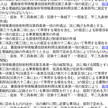
法人は、書面保存等情報通信技術利用法第三条第一項の規定により、
前
に係る電磁的記録
(書面保存等情報通信技術利用法第二条第四号に規定す
行わなければならない。
例二二・追加、平二四条例二四・旧第十一条繰下・一部改正、平二九条例
作成)
等情報通信技術利用法第四条第一項の作成は、次に掲げる作成とする。
法第三十九条第二項において準用する場合を含む。)
の規定による財産目
第一項の規定による事業報告書等の作成
第一項の規定による貸借対照表及び財産目録の作成
第二項及び第三項
(これらの規定を法第六十二条において準用する場合を
法人は、書面保存等情報通信技術利用法第四条第一項の規定により、
前
る電磁的記録の作成を行うときは、規則で定める方法により行わなけれ
例二二・追加、平二四条例二四・旧第十二条繰下・一部改正、平二九条例
閲覧)
存等情報通信技術利用法第五条第一項の縦覧等は、次に掲げる閲覧とす
第三項の規定による事業報告書等、役員名簿及び定款等の閲覧
第一項第五号
(法第五十一条第五項及び第六十三条第五項において準用す
第四項
(法第六十二条において準用する場合を含む。)
の規定による事業
第四項
(法第六十二条において準用する場合を含む。)
の規定による書類
法人は、書面保存等情報通信技術利用法第五条第一項の規定により、
前
電磁的記録に記録されている事項の閲覧を行うときは、規則で定める方
例二二・追加、平二四条例二四・旧第十三条繰下・一部改正、平二九条例
例に定めるもののほか、法の施行に関し必要な事項は、規則で定める。