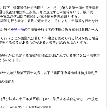
号。以下「情報通信技術活用法」という。)
第六条第一項の電子情報
報通信技術活用法第三条第八号に規定する申請等をいう。以下同
を電気通信回線で接続した電子情報処理組織とする。
申請等を行う者は、規則で定めるところにより、申請等を行わなけ
暗証符号を
第一項
の申請等を行う者の使用に係る電子計算機から入
より行うことが困難又は著しく不適当と認められる部分がある場合
確認する必要があるものがあると知事が認める場合とする。
条第七号に規定する電磁的記録に記録されている事項又は当該事項
うものとする。
平成十六年法律第百四十九号。以下「書面保存等情報通信技術利用
録の備置き
)
及び法第六十三条第五項において準用する場合を含む。)
の規定
含む。)
の規定による書類の備置き