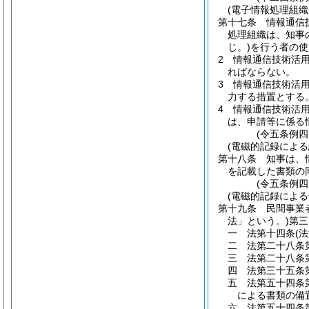
(電子情報処理組織
第十七条
情報通信
処理組織は、知事
じ。)
を行う者の使
2
情報通信技術活
ればならない。
3
情報通信技術活
力する措置とする
4
情報通信技術活
は、申請等に係る
(令五条例四
(電磁的記録による
第十八条
知事は、
を記載した書類の
(令五条例四
(電磁的記録による
第十九条
民間事業
法」という。)
第三
一
法第十四条
(
二
法第二十八条
三
法第二十八条
四
法第三十五条
五
法第五十四条
による書類の備
六
法第五十四条