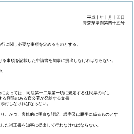
平成十年十月十四日
青森県条例第四十五号
施行に関し必要な事項を定めるものとする。
げる事項を記載した申請書を知事に提出しなければならない。
地
合にあっては、同法第十二条第一項に規定する住民票の写し
する権限のある官公署が発給する文書
を添付しなければならない。
。
あり、かつ、客観的に明白な誤記、誤字又は脱字に係るものとす
載した補正書を知事に提出して行わなければならない。