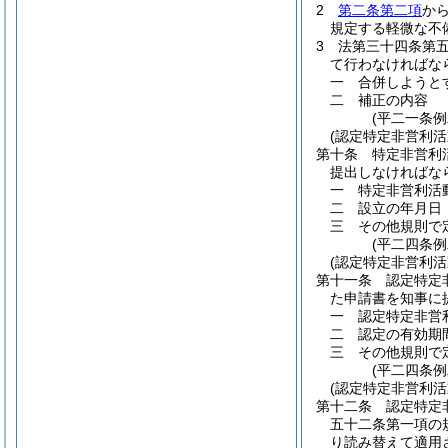
2
第二条第二項
か
規定する軽微な不
3
法第三十四条第
て行わなければな
一
合併しようと
二
補正の内容
(平二一条
(認定特定非営利活
第十条
特定非営利
提出しなければな
一
特定非営利活
二
設立の年月日
三
その他規則で
(平二四条例
(認定特定非営利
第十一条
認定特定
た申請書を知事に
一
認定特定非営
二
認定の有効期
三
その他規則で
(平二四条例
(認定特定非営利
第十二条
認定特定
五十二条第一項の
り読み替えて適用