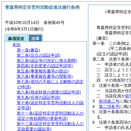
青森県特定非営利活動促進法施行条例
○青森県特定
平成10年10月14日 条例第45号
青森県特定非営利
(令和6年3月1日施行)
青森県特定非
(趣旨)
条項目次
沿革
第一条
この条例は
本則
(平二四条
第一条
(趣旨)
(設立の認証申請)
第二条
(設立の認証申請)
第二条
法第十条第
第三条
(認証等の決定に係る期間)
一
申請者の氏名
第四条
(定款変更の認証申請等)
二
設立しようと
第五条
(事業報告書等の提出)
三
設立しようと
第六条
(事業報告書等の閲覧等)
四
その他規則で
第七条
(成功の不能による解散の認定
2
法第十条第一項
の申請)
一
当該役員が住
第八条
(残余財産の譲渡の認証申請)
二
当該役員が
前
第九条
(合併の認証申請)
3
前項第二号
に掲
第十条
(認定特定非営利活動法人の認
4
第二項各号
に掲
定申請)
5
法第十条第四項
第十一条
(認定特定非営利活動法人の
る。
認定の有効期間の更新申請)
6
法第十条第四項
第十二条
(認定特定非営利活動法人の
一
申請者の氏名
定款変更の届出等)