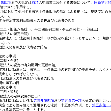
ら
第四項
までの規定は
前項
の申請書に添付する書類について、
同条第五
備について準用する。
五項において準用する法第十条第四項の規定による補正は、規則で定め
らない。
する特定非営利活動法人の名称及び代表者の氏名
例二二・旧第八条繰下、平二四条例二四・令三条例七・一部改正)
動法人の認定申請)
活動法人は、法第四十四条第一項の認定を受けようとするときは、規則
らない。
動法人の名称及び代表者の氏名
定める事項
二四・全改)
活動法人の認定の有効期間の更新申請)
非営利活動法人は、法第五十一条第二項の有効期間の更新を受けようと
提出しなければならない。
利活動法人の名称及び代表者の氏名
間の満了の日
定める事項
二四・追加)
活動法人の定款変更の届出等)
非営利活動法人に係る
第四条第四項
及び
第五条第一項
の規定の適用につ
規定により読み替えて適用される法第二十五条第六項」と、
第五条第一
される法第二十九条」とする。