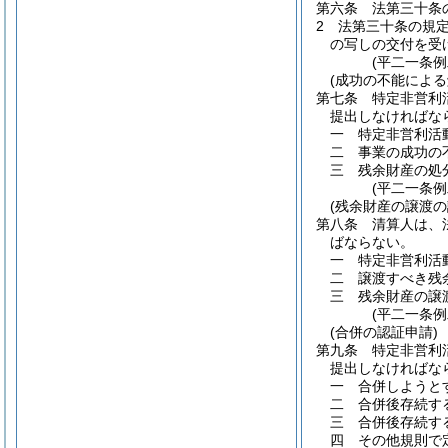
第六条
法第三十条
2
法第三十条の規
の写しの交付を受
(平二一条
(成功の不能による
第七条
特定非営利
提出しなければな
一
特定非営利活
二
事業の成功の
三
残余財産の処
(平二一条
(残余財産の譲渡の
第八条
清算人は、
ばならない。
一
特定非営利活
二
譲渡すべき残
三
残余財産の譲
(平二一条
(合併の認証申請)
第九条
特定非営利
提出しなければな
一
合併しようと
二
合併後存続す
三
合併後存続す
四
その他規則で