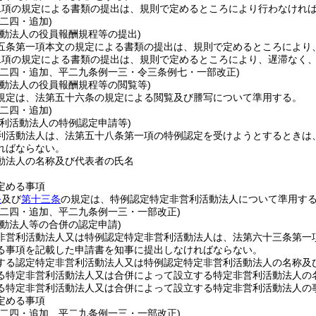
二項の規定による書類の提出は、規則で定めるところにより行わなけれ
二四・追加)
活動法人の役員報酬規程等の提出)
五条第一項本文の規定による書類の提出は、規則で定めるところにより
二項の規定による書類の提出は、規則で定めるところにより、遅滞なく
例二四・追加、平二九条例一三・令三条例七・一部改正)
活動法人の役員報酬規程等の閲覧等)
規定は、法第五十六条の規定による閲覧及び謄写について準用する。
二四・追加)
営利活動法人の特例認定申請等)
利活動法人は、法第五十八条第一項の特例認定を受けようとするときは
ればならない。
動法人の名称及び代表者の氏名
定める事項
条
及び
第十三条
の規定は、特例認定特定非営利活動法人について準用す
例二四・追加、平二九条例一三・一部改正)
活動法人等の合併の認定申請)
非営利活動法人又は特例認定特定非営利活動法人は、法第六十三条第一
る事項を記載した申請書を知事に提出しなければならない。
する認定特定非営利活動法人又は特例認定特定非営利活動法人の名称及
る特定非営利活動法人又は合併によって設立する特定非営利活動法人の
る特定非営利活動法人又は合併によって設立する特定非営利活動法人の
定める事項
例二四・追加、平二九条例一三・一部改正)