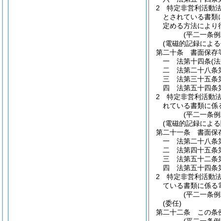
2
特定非営利活動
とされている書類
定める方法により
(平二一条
(電磁的記録による
第二十条
書面保存
一
法第十四条
(
二
法第二十八条
三
法第三十五条
四
法第五十四条
2
特定非営利活動
れている書類に係
(平二一条
(電磁的記録による
第二十一条
書面保
一
法第二十八条
二
法第四十五条
三
法第五十二条
四
法第五十四条
2
特定非営利活動
ている書類に係る
(平二一条
(委任)
第二十二条
この条