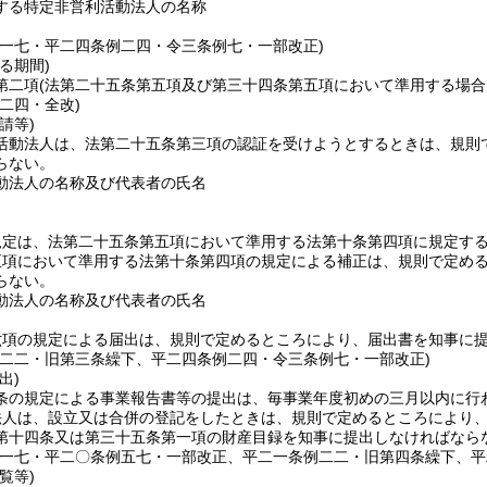
する特定非営利活動法人の名称
例一七・平二四条例二四・令三条例七・一部改正)
る期間)
第二項
(法第二十五条第五項及び第三十四条第五項において準用する場合
二四・全改)
請等)
活動法人は、法第二十五条第三項の認証を受けようとするときは、規則
らない。
動法人の名称及び代表者の氏名
規定は、法第二十五条第五項において準用する法第十条第四項に規定す
五項において準用する法第十条第四項の規定による補正は、規則で定め
らない。
動法人の名称及び代表者の氏名
六項の規定による届出は、規則で定めるところにより、届出書を知事に
例二二・旧第三条繰下、平二四条例二四・令三条例七・一部改正)
出)
条の規定による事業報告書等の提出は、毎事業年度初めの三月以内に行
法人は、設立又は合併の登記をしたときは、規則で定めるところにより
第十四条又は第三十五条第一項の財産目録を知事に提出しなければなら
例一七・平二〇条例五七・一部改正、平二一条例二二・旧第四条繰下、平
覧等)