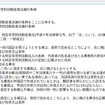
非営利活動促進法施行条例
活動促進法施行条例をここに公布する。
営利活動促進法施行条例
、特定非営利活動促進法
(平成十年法律第七号。以下「法」という。)
の
例二四・一部改正)
一項の認証を受けようとする者は、規則で定めるところにより、次に掲
及び住所又は居所
する特定非営利活動法人の名称、代表者の氏名及び主たる事務所の所在
する特定非営利活動法人の定款に記載された目的
定める事項
第二号ハに規定する書面は、次に掲げるとおりとする。
民基本台帳法
(昭和四十二年法律第八十一号)
の適用を受ける者である場
号
に該当しない者である場合にあっては、当該役員の住所又は居所を証
げる書面が外国語で作成されているときは、翻訳者を明らかにした訳文
げる書面は、申請の日前六月以内に作成されたものでなければならない
に規定する軽微な不備は、内容の同一性に影響を与えない範囲のもので
の規定による補正は、規則で定めるところにより、次に掲げる事項を記
及び住所又は居所