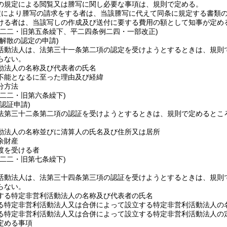
の規定による閲覧又は謄写に関し必要な事項は、規則で定める。
定により謄写の請求をする者は、当該謄写に代えて同条に規定する書類
ける者は、当該写しの作成及び送付に要する費用の額として知事が定め
例二二・旧第五条繰下、平二四条例二四・一部改正)
解散の認定の申請)
活動法人は、法第三十一条第二項の認定を受けようとするときは、規則
らない。
動法人の名称及び代表者の氏名
不能となるに至った理由及び経緯
分方法
例二二・旧第六条繰下)
認証申請)
法第三十二条第二項の認証を受けようとするときは、規則で定めるとこ
動法人の名称並びに清算人の氏名及び住所又は居所
余財産
渡を受ける者
例二二・旧第七条繰下)
活動法人は、法第三十四条第三項の認証を受けようとするときは、規則
らない。
する特定非営利活動法人の名称及び代表者の氏名
る特定非営利活動法人又は合併によって設立する特定非営利活動法人の
る特定非営利活動法人又は合併によって設立する特定非営利活動法人の
定める事項