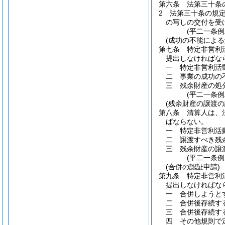
第六条
法第三十条
2
法第三十条の規
の写しの交付を受
(平二一条
(成功の不能による
第七条
特定非営利
提出しなければな
一
特定非営利活
二
事業の成功の
三
残余財産の処
(平二一条
(残余財産の譲渡の
第八条
清算人は、
ばならない。
一
特定非営利活
二
譲渡すべき残
三
残余財産の譲
(平二一条
(合併の認証申請)
第九条
特定非営利
提出しなければな
一
合併しようと
二
合併後存続す
三
合併後存続す
四
その他規則で