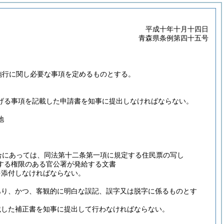
平成十年十月十四日
青森県条例第四十五号
施行に関し必要な事項を定めるものとする。
げる事項を記載した申請書を知事に提出しなければならない。
地
合にあっては、同法第十二条第一項に規定する住民票の写し
する権限のある官公署が発給する文書
を添付しなければならない。
。
あり、かつ、客観的に明白な誤記、誤字又は脱字に係るものとす
載した補正書を知事に提出して行わなければならない。