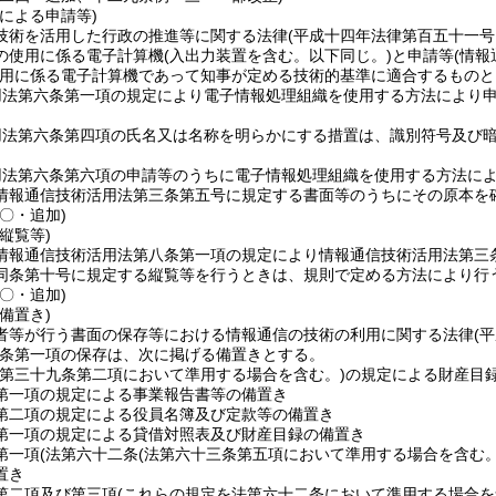
による申請等)
技術を活用した行政の推進等に関する法律
(平成十四年法律第百五十一
の使用に係る電子計算機
(入出力装置を含む。以下同じ。)
と申請等
(情
用に係る電子計算機であって知事が定める技術的基準に適合するものと
用法第六条第一項の規定により電子情報処理組織を使用する方法により
用法第六条第四項の氏名又は名称を明らかにする措置は、識別符号及び
。
用法第六条第六項の申請等のうちに電子情報処理組織を使用する方法に
情報通信技術活用法第三条第五号に規定する書面等のうちにその原本を
〇・追加)
縦覧等)
情報通信技術活用法第八条第一項の規定により情報通信技術活用法第三
同条第十号に規定する縦覧等を行うときは、規則で定める方法により行
〇・追加)
備置き)
者等が行う書面の保存等における情報通信の技術の利用に関する法律
(
条第一項の保存は、次に掲げる備置きとする。
法第三十九条第二項において準用する場合を含む。)
の規定による財産目
第一項の規定による事業報告書等の備置き
第二項の規定による役員名簿及び定款等の備置き
第一項の規定による貸借対照表及び財産目録の備置き
第一項
(法第六十二条
(法第六十三条第五項において準用する場合を含む。
置き
第二項及び第三項
(これらの規定を法第六十二条において準用する場合を