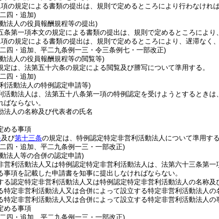
二項の規定による書類の提出は、規則で定めるところにより行わなけれ
二四・追加)
活動法人の役員報酬規程等の提出)
五条第一項本文の規定による書類の提出は、規則で定めるところにより
二項の規定による書類の提出は、規則で定めるところにより、遅滞なく
例二四・追加、平二九条例一三・令三条例七・一部改正)
活動法人の役員報酬規程等の閲覧等)
規定は、法第五十六条の規定による閲覧及び謄写について準用する。
二四・追加)
営利活動法人の特例認定申請等)
利活動法人は、法第五十八条第一項の特例認定を受けようとするときは
ればならない。
動法人の名称及び代表者の氏名
定める事項
条
及び
第十三条
の規定は、特例認定特定非営利活動法人について準用す
例二四・追加、平二九条例一三・一部改正)
活動法人等の合併の認定申請)
非営利活動法人又は特例認定特定非営利活動法人は、法第六十三条第一
る事項を記載した申請書を知事に提出しなければならない。
する認定特定非営利活動法人又は特例認定特定非営利活動法人の名称及
る特定非営利活動法人又は合併によって設立する特定非営利活動法人の
る特定非営利活動法人又は合併によって設立する特定非営利活動法人の
定める事項
例二四・追加、平二九条例一三・一部改正)