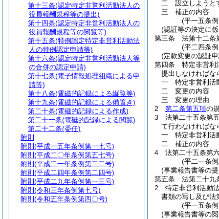
二
設立しようと
第十三条
(認定特定非営利活動法人の
三
補正の内容
役員報酬規程等の提出)
(平一五条
第十四条
(認定特定非営利活動法人の
(認証等の決定に係
役員報酬規程等の閲覧等)
第三条
法第十二条
第十五条
(特例認定特定非営利活動法
(平二四条例
人の特例認定申請等)
(定款変更の認証申
第十六条
(認定特定非営利活動法人等
第四条
特定非営利
の合併の認定申請)
提出しなければな
第十七条
(電子情報処理組織による申
一
特定非営利活
請等)
二
変更の内容
第十八条
(電磁的記録による縦覧等)
三
変更の理由
第十九条
(電磁的記録による備置き)
2
第二条第五項
の
第二十条
(電磁的記録による作成)
3
法第二十五条第
第二十一条
(電磁的記録による閲覧)
て行わなければな
第二十二条
(委任)
一
特定非営利活
附則
二
補正の内容
附則
(平成一五年条例第一七号)
4
法第二十五条第
附則
(平成二〇年条例第五七号)
(平二一条
附則
(平成二一年条例第二二号)
(事業報告書等の提
附則
(平成二四年条例第二四号)
第五条
法第二十九
附則
(平成二九年条例第一三号)
2
特定非営利活動
附則
(令和三年条例第七号)
書類の写し及び法
附則
(令和五年条例第四〇号)
(平一五条
(事業報告書等の閲