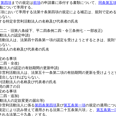
ら
第四項
までの規定は
前項
の申請書に添付する書類について、
同条第五
備について準用する。
五項において準用する法第十条第四項の規定による補正は、規則で定め
らない。
する特定非営利活動法人の名称及び代表者の氏名
例二二・旧第八条繰下、平二四条例二四・令三条例七・一部改正)
動法人の認定申請)
活動法人は、法第四十四条第一項の認定を受けようとするときは、規則
らない。
動法人の名称及び代表者の氏名
定める事項
二四・全改)
活動法人の認定の有効期間の更新申請)
非営利活動法人は、法第五十一条第二項の有効期間の更新を受けようと
提出しなければならない。
利活動法人の名称及び代表者の氏名
間の満了の日
定める事項
二四・追加)
活動法人の定款変更の届出等)
非営利活動法人に係る
第四条第四項
及び
第五条第一項
の規定の適用につ
規定により読み替えて適用される法第二十五条第六項」と、
第五条第一
される法第二十九条」とする。