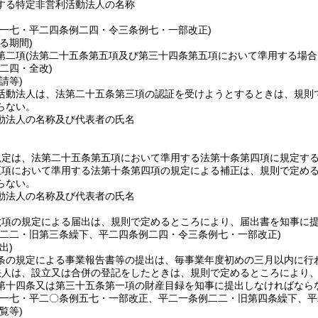
する特定非営利活動法人の名称
例一七・平二四条例二四・令三条例七・一部改正)
る期間)
第二項
(法第二十五条第五項及び第三十四条第五項において準用する場合
二四・全改)
請等)
活動法人は、法第二十五条第三項の認証を受けようとするときは、規則
らない。
動法人の名称及び代表者の氏名
規定は、法第二十五条第五項において準用する法第十条第四項に規定す
五項において準用する法第十条第四項の規定による補正は、規則で定め
らない。
動法人の名称及び代表者の氏名
六項の規定による届出は、規則で定めるところにより、届出書を知事に
例二二・旧第三条繰下、平二四条例二四・令三条例七・一部改正)
出)
条の規定による事業報告書等の提出は、毎事業年度初めの三月以内に行
法人は、設立又は合併の登記をしたときは、規則で定めるところにより
第十四条又は第三十五条第一項の財産目録を知事に提出しなければなら
例一七・平二〇条例五七・一部改正、平二一条例二二・旧第四条繰下、平
覧等)