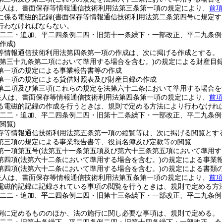
法人は、書面保存等情報通信技術利用法第三条第一項の規定により、
前
に係る電磁的記録
(書面保存等情報通信技術利用法第二条第四号に規定す
行わなければならない。
例二二・追加、平二四条例二四・旧第十一条繰下・一部改正、平二九条例
作成)
等情報通信技術利用法第四条第一項の作成は、次に掲げる作成とする。
法第三十九条第二項において準用する場合を含む。)
の規定による財産目
第一項の規定による事業報告書等の作成
第一項の規定による貸借対照表及び財産目録の作成
第二項及び第三項
(これらの規定を法第六十二条において準用する場合を
法人は、書面保存等情報通信技術利用法第四条第一項の規定により、
前
る電磁的記録の作成を行うときは、規則で定める方法により行わなけれ
例二二・追加、平二四条例二四・旧第十二条繰下・一部改正、平二九条例
閲覧)
存等情報通信技術利用法第五条第一項の縦覧等は、次に掲げる閲覧とす
第三項の規定による事業報告書等、役員名簿及び定款等の閲覧
第一項第五号
(法第五十一条第五項及び第六十三条第五項において準用す
第四項
(法第六十二条において準用する場合を含む。)
の規定による事業
第四項
(法第六十二条において準用する場合を含む。)
の規定による書類
法人は、書面保存等情報通信技術利用法第五条第一項の規定により、
前
電磁的記録に記録されている事項の閲覧を行うときは、規則で定める方
例二二・追加、平二四条例二四・旧第十三条繰下・一部改正、平二九条例
例に定めるもののほか、法の施行に関し必要な事項は、規則で定める。