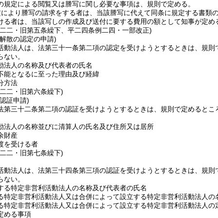
の規定による閲覧又は謄写に関し必要な事項は、規則で定める。
定により謄写の請求をする者は、当該謄写に代えて同条に規定する書類
ける者は、当該写しの作成及び送付に要する費用の額として知事が定め
例二二・旧第五条繰下、平二四条例二四・一部改正)
解散の認定の申請)
活動法人は、法第三十一条第二項の認定を受けようとするときは、規則
らない。
動法人の名称及び代表者の氏名
不能となるに至った理由及び経緯
分方法
例二二・旧第六条繰下)
認証申請)
法第三十二条第二項の認証を受けようとするときは、規則で定めるとこ
動法人の名称並びに清算人の氏名及び住所又は居所
余財産
渡を受ける者
例二二・旧第七条繰下)
活動法人は、法第三十四条第三項の認証を受けようとするときは、規則
らない。
する特定非営利活動法人の名称及び代表者の氏名
る特定非営利活動法人又は合併によって設立する特定非営利活動法人の
る特定非営利活動法人又は合併によって設立する特定非営利活動法人の
定める事項