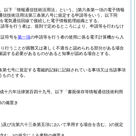
号。以下「情報通信技術活用法」という。)
第六条第一項の電子情報
報通信技術活用法第三条第八号に規定する申請等をいう。以下同
を電気通信回線で接続した電子情報処理組織とする。
申請等を行う者は、規則で定めるところにより、申請等を行わなけ
暗証符号を
第一項
の申請等を行う者の使用に係る電子計算機から入
より行うことが困難又は著しく不適当と認められる部分がある場合
確認する必要があるものがあると知事が認める場合とする。
条第七号に規定する電磁的記録に記録されている事項又は当該事項
うものとする。
平成十六年法律第百四十九号。以下「書面保存等情報通信技術利用
録の備置き
)
及び法第六十三条第五項において準用する場合を含む。)
の規定
含む。)
の規定による書類の備置き