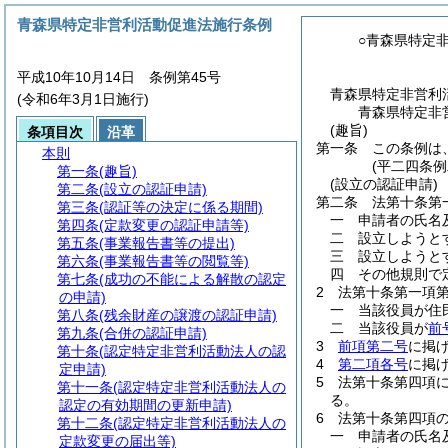
青森県特定非営利活動促進法施行条例
○青森県特定
平成10年10月14日 条例第45号
青森県特定非営利
(令和6年3月1日施行)
青森県特定非
(趣旨)
条項目次
沿革
第一条
この条例は
本則
(平二四条
第一条
(趣旨)
(設立の認証申請)
第二条
(設立の認証申請)
第二条
法第十条第
第三条
(認証等の決定に係る期間)
一
申請者の氏名
第四条
(定款変更の認証申請等)
二
設立しようと
第五条
(事業報告書等の提出)
三
設立しようと
第六条
(事業報告書等の閲覧等)
四
その他規則で
第七条
(成功の不能による解散の認定
2
法第十条第一項
の申請)
一
当該役員が住
第八条
(残余財産の譲渡の認証申請)
二
当該役員が
前
第九条
(合併の認証申請)
3
前項第二号
に掲
第十条
(認定特定非営利活動法人の認
4
第二項各号
に掲
定申請)
5
法第十条第四項
第十一条
(認定特定非営利活動法人の
る。
認定の有効期間の更新申請)
6
法第十条第四項
第十二条
(認定特定非営利活動法人の
一
申請者の氏名
定款変更の届出等)