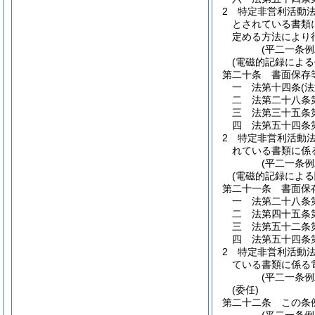
2
特定非営利活動
とされている書類
定める方法により
(平二一条
(電磁的記録による
第二十条
書面保存
一
法第十四条
(
二
法第二十八条
三
法第三十五条
四
法第五十四条
2
特定非営利活動
れている書類に係
(平二一条
(電磁的記録による
第二十一条
書面保
一
法第二十八条
二
法第四十五条
三
法第五十二条
四
法第五十四条
2
特定非営利活動
ている書類に係る
(平二一条
(委任)
第二十二条
この条