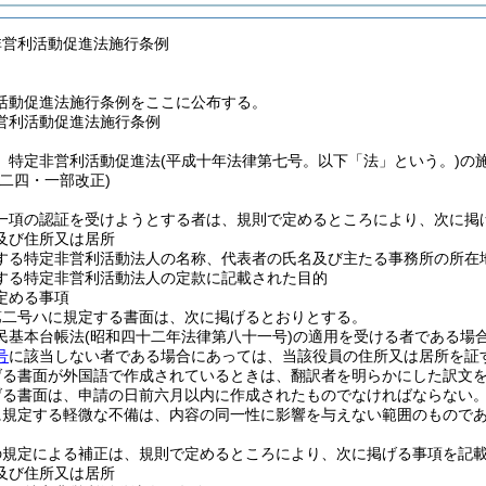
非営利活動促進法施行条例
活動促進法施行条例をここに公布する。
営利活動促進法施行条例
、特定非営利活動促進法
(平成十年法律第七号。以下「法」という。)
の
例二四・一部改正)
一項の認証を受けようとする者は、規則で定めるところにより、次に掲
及び住所又は居所
する特定非営利活動法人の名称、代表者の氏名及び主たる事務所の所在
する特定非営利活動法人の定款に記載された目的
定める事項
第二号ハに規定する書面は、次に掲げるとおりとする。
民基本台帳法
(昭和四十二年法律第八十一号)
の適用を受ける者である場
号
に該当しない者である場合にあっては、当該役員の住所又は居所を証
げる書面が外国語で作成されているときは、翻訳者を明らかにした訳文
げる書面は、申請の日前六月以内に作成されたものでなければならない
に規定する軽微な不備は、内容の同一性に影響を与えない範囲のもので
の規定による補正は、規則で定めるところにより、次に掲げる事項を記
及び住所又は居所