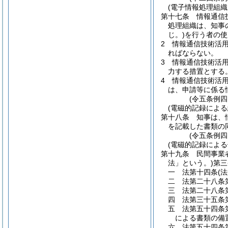
(電子情報処理組織
第十七条
情報通信
処理組織は、知事
じ。)
を行う者の使
2
情報通信技術活
ればならない。
3
情報通信技術活
力する措置とする
4
情報通信技術活
は、申請等に係る
(令五条例四
(電磁的記録による
第十八条
知事は、
を記載した書類の
(令五条例四
(電磁的記録による
第十九条
民間事業
法」という。)
第三
一
法第十四条
(
二
法第二十八条
三
法第二十八条
四
法第三十五条
五
法第五十四条
による書類の備
六
法第五十四条