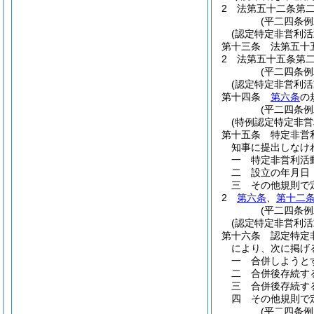
2
法第五十二条第
(平二四条例
(認定特定非営利
第十三条
法第五十
2
法第五十五条第
(平二四条
(認定特定非営利
第十四条
第六条
の
(平二四条例
(特例認定特定非
第十五条
特定非営
知事に提出しなけ
一
特定非営利活
二
設立の年月日
三
その他規則で
2
第六条
、
第十二
(平二四条
(認定特定非営利
第十六条
認定特定
により、次に掲げ
一
合併しようと
二
合併後存続す
三
合併後存続す
四
その他規則で
(平二四条