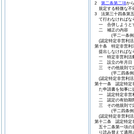
2
第二条第二項
か
規定する軽微な不
3
法第三十四条第
て行わなければな
一
合併しようと
二
補正の内容
(平二一条
(認定特定非営利活
第十条
特定非営利
提出しなければな
一
特定非営利活
二
設立の年月日
三
その他規則で
(平二四条例
(認定特定非営利
第十一条
認定特定
た申請書を知事に
一
認定特定非営
二
認定の有効期
三
その他規則で
(平二四条例
(認定特定非営利
第十二条
認定特定
五十二条第一項の
り読み替えて適用