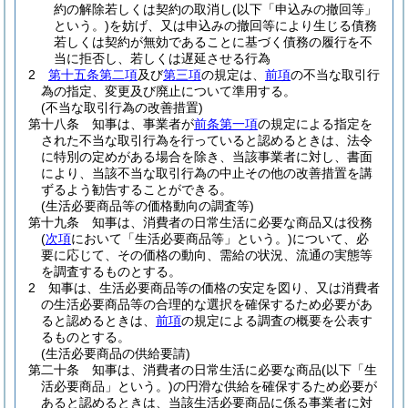
約の解除若しくは契約の取消し
(以下「申込みの撤回等」
という。)
を妨げ、又は申込みの撤回等により生じる債務
若しくは契約が無効であることに基づく債務の履行を不
当に拒否し、若しくは遅延させる行為
2
第十五条第二項
及び
第三項
の規定は、
前項
の不当な取引行
為の指定、変更及び廃止について準用する。
(不当な取引行為の改善措置)
第十八条
知事は、事業者が
前条第一項
の規定による指定を
された不当な取引行為を行っていると認めるときは、法令
に特別の定めがある場合を除き、当該事業者に対し、書面
により、当該不当な取引行為の中止その他の改善措置を講
ずるよう勧告することができる。
(生活必要商品等の価格動向の調査等)
第十九条
知事は、消費者の日常生活に必要な商品又は役務
(
次項
において「生活必要商品等」という。)
について、必
要に応じて、その価格の動向、需給の状況、流通の実態等
を調査するものとする。
2
知事は、生活必要商品等の価格の安定を図り、又は消費者
の生活必要商品等の合理的な選択を確保するため必要があ
ると認めるときは、
前項
の規定による調査の概要を公表す
るものとする。
(生活必要商品の供給要請)
第二十条
知事は、消費者の日常生活に必要な商品
(以下「生
活必要商品」という。)
の円滑な供給を確保するため必要が
あると認めるときは、当該生活必要商品に係る事業者に対