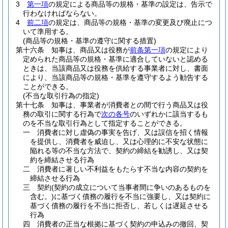
3
第一項
の規定による商品等の規格・基準の設定は、告示で
行わなければならない。
4
前二項
の規定は、商品等の規格・基準の変更及び廃止につ
いて準用する。
(商品等の規格・基準の遵守に関する措置)
第十六条
知事は、商品又は役務が
前条第一項
の規定により
定められた商品等の規格・基準に適合していないと認める
ときは、当該商品又は役務を供給する事業者に対し、書面
により、当該商品等の規格・基準を遵守するよう勧告する
ことができる。
(不当な取引行為の指定)
第十七条
知事は、事業者が消費者との間で行う商品又は役
務の取引に関する行為で
次の各号
のいずれかに該当するも
のを不当な取引行為として指定することができる。
一
消費者に対し虚偽の事実を告げ、又は誤信を招く情報
を提供し、消費者を威迫し、又は心理的に不安な状態に
陥れる等の不当な方法で、契約の締結を勧誘し、又は契
約を締結させる行為
二
消費者に著しい不利益をもたらす不当な内容の契約を
締結させる行為
三
契約
(契約の成立について当事者間に争いのあるものを
含む。)
に基づく債務の履行を不当に強要し、又は契約に
基づく債務の履行を不当に拒否し、若しくは遅延させる
行為
四
消費者の正当な根拠に基づく契約の申込みの撤回、契