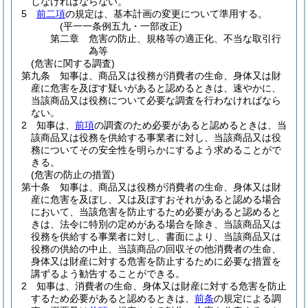
しなければならない。
5
前二項
の規定は、基本計画の変更について準用する。
(平一一条例五九・一部改正)
第二章
危害の防止、規格等の適正化、不当な取引行
為等
(危害に関する調査)
第九条
知事は、商品又は役務が消費者の生命、身体又は財
産に危害を及ぼす疑いがあると認めるときは、速やかに、
当該商品又は役務について必要な調査を行わなければなら
ない。
2
知事は、
前項
の調査のため必要があると認めるときは、当
該商品又は役務を供給する事業者に対し、当該商品又は役
務についてその安全性を明らかにするよう求めることがで
きる。
(危害の防止の措置)
第十条
知事は、商品又は役務が消費者の生命、身体又は財
産に危害を及ぼし、又は及ぼすおそれがあると認める場合
において、当該危害を防止するため必要があると認めると
きは、法令に特別の定めがある場合を除き、当該商品又は
役務を供給する事業者に対し、書面により、当該商品又は
役務の供給の中止、当該商品の回収その他消費者の生命、
身体又は財産に対する危害を防止するために必要な措置を
講ずるよう勧告することができる。
2
知事は、消費者の生命、身体又は財産に対する危害を防止
するため必要があると認めるときは、
前条
の規定による調