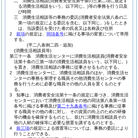
二
消費生活相談
(消費者安全法第十条の三第二項に規定す
る消費生活相談をいう。以下同じ。)
等の事務を行う日及
び時間
三
消費生活相談等の事務の委託
(消費者安全法第八条の二
第一項の規定による委託を含む。以下同じ。)
をしたとき
は、当該委託を受けた者の氏名又は名称及び住所
2
前項
の規定は、
同項各号
に掲げる事項の変更について準用
する。
(平二八条例二四・追加)
(消費生活相談員等)
第三十一条
消費生活センターに消費生活相談員
(消費者安全
法第十条の三第一項の消費生活相談員をいう。以下同じ。)
を置き、消費生活相談の事務に従事させるものとする。
2
消費生活センターに、消費生活相談員のほか、消費生活セ
ンターの事務を掌理する職員その他消費生活センターの事
務を行うために必要な職員その他の人員を置くものとす
る。
3
知事は、消費者安全法第十一条の規定に基づき、消費生活
センターにおいて消費生活相談その他の同法第八条第一項
各号に掲げる事務及び
第二十九条各号
に掲げる事務に従事
する職員その他の者に対し、その資質の向上のための研修
等の機会を確保するものとし、並びに消費生活相談員その
他の人材の確保等に必要な措置を講ずるものとする。
4
前三項
の規定による措置等については、事務の委託により
行うことができる。