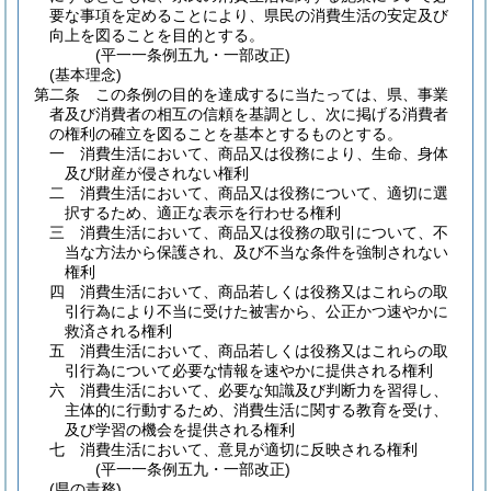
要な事項を定めることにより、県民の消費生活の安定及び
向上を図ることを目的とする。
(平一一条例五九・一部改正)
(基本理念)
第二条
この条例の目的を達成するに当たっては、県、事業
者及び消費者の相互の信頼を基調とし、次に掲げる消費者
の権利の確立を図ることを基本とするものとする。
一
消費生活において、商品又は役務により、生命、身体
及び財産が侵されない権利
二
消費生活において、商品又は役務について、適切に選
択するため、適正な表示を行わせる権利
三
消費生活において、商品又は役務の取引について、不
当な方法から保護され、及び不当な条件を強制されない
権利
四
消費生活において、商品若しくは役務又はこれらの取
引行為により不当に受けた被害から、公正かつ速やかに
救済される権利
五
消費生活において、商品若しくは役務又はこれらの取
引行為について必要な情報を速やかに提供される権利
六
消費生活において、必要な知識及び判断力を習得し、
主体的に行動するため、消費生活に関する教育を受け、
及び学習の機会を提供される権利
七
消費生活において、意見が適切に反映される権利
(平一一条例五九・一部改正)
(県の責務)