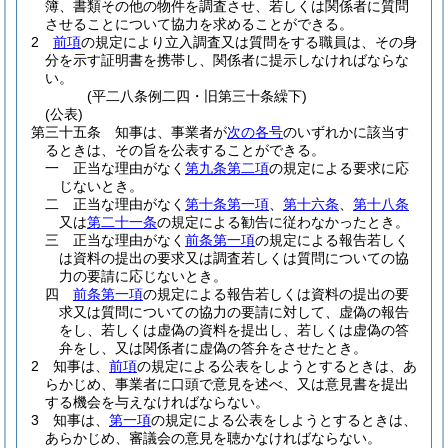
簿、書類その他の物件を調査させ、若しくは関係者に質問
させることについて協力を求めることができる。
2
前項
の規定により立入調査又は質問をする職員は、その身
分を示す証明書を携帯し、関係者に提示しなければならな
い。
(平二八条例二四・旧第三十条繰下)
(公表)
第三十五条
知事は、事業者が
次の各号
のいずれかに該当す
るときは、その旨を公表することができる。
一
正当な理由がなく
第九条第二項
の規定による要求に応
じないとき。
二
正当な理由がなく
第十条第一項
、
第十六条
、
第十八条
又は
第二十一条
の規定による勧告に従わなかったとき。
三
正当な理由がなく
前条第一項
の規定による報告若しく
は資料の提出の要求又は調査若しくは質問についての協
力の要請に応じないとき。
四
前条第一項
の規定による報告若しくは資料の提出の要
求又は質問についての協力の要請に対して、虚偽の報告
をし、若しくは虚偽の資料を提出し、若しくは虚偽の答
弁をし、又は関係者に虚偽の答弁をさせたとき。
2
知事は、
前項
の規定による公表をしようとするときは、あ
らかじめ、事業者に口頭で意見を述べ、又は意見書を提出
する機会を与えなければならない。
3
知事は、
第一項
の規定による公表をしようとするときは、
あらかじめ、審議会の意見を聴かなければならない。