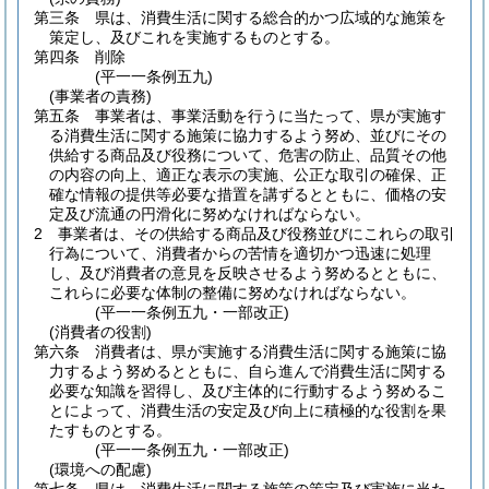
第三条
県は、消費生活に関する総合的かつ広域的な施策を
策定し、及びこれを実施するものとする。
第四条
削除
(平一一条例五九)
(事業者の責務)
第五条
事業者は、事業活動を行うに当たって、県が実施す
る消費生活に関する施策に協力するよう努め、並びにその
供給する商品及び役務について、危害の防止、品質その他
の内容の向上、適正な表示の実施、公正な取引の確保、正
確な情報の提供等必要な措置を講ずるとともに、価格の安
定及び流通の円滑化に努めなければならない。
2
事業者は、その供給する商品及び役務並びにこれらの取引
行為について、消費者からの苦情を適切かつ迅速に処理
し、及び消費者の意見を反映させるよう努めるとともに、
これらに必要な体制の整備に努めなければならない。
(平一一条例五九・一部改正)
(消費者の役割)
第六条
消費者は、県が実施する消費生活に関する施策に協
力するよう努めるとともに、自ら進んで消費生活に関する
必要な知識を習得し、及び主体的に行動するよう努めるこ
とによって、消費生活の安定及び向上に積極的な役割を果
たすものとする。
(平一一条例五九・一部改正)
(環境への配慮)