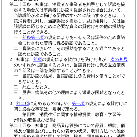
第二十四条
知事は、消費者が事業者を相手として訴訟を提
起する場合又は事業者に訴訟を提起された場合において、
当該訴訟が次に掲げる要件のすべてに該当するときは、当
該消費者に対し、当該訴訟を提起し、及び維持し、又は当
該訴訟に応じるために必要な資金の貸付けその他の援助を
行うことができる。
一
前条第一項
の規定によりあっせん又は調停のため審議
会に付された苦情に係る訴訟であること。
二
審議会において、その援助をすることが適当であると
認めた訴訟であること。
2
知事は、
前項
の規定による貸付けを受けた者が、
次の各号
のいずれかに該当するときは、当該貸付けに係る返還債務
の全部又は一部を免除することができる。
一
当該訴訟の結果、当該訴訟に係る費用を償うことがで
きないとき。
二
死亡したとき。
三
災害、病気その他の理由により返還が困難となったと
き。
3
前二項
に定めるもののほか、
第一項
の規定による貸付けに
関し必要な事項は、規則で定める。
第四章
消費生活に関する情報提供、教育・学習等
(情報の収集及び提供)
第二十五条
知事は、商品又は役務について品質、機能、価
格及び量目並びにこれらの表示の状況、取引方法その他必
要と認める事項に関して試験、検査、調査等を行い、消費