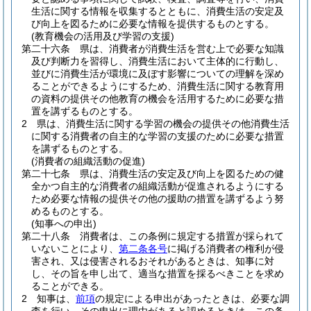
生活に関する情報を収集するとともに、消費生活の安定及
び向上を図るために必要な情報を提供するものとする。
(教育機会の活用及び学習の支援)
第二十六条
県は、消費者が消費生活を営む上で必要な知識
及び判断力を習得し、消費生活において主体的に行動し、
並びに消費生活が環境に及ぼす影響についての理解を深め
ることができるようにするため、消費生活に関する教育用
の資料の提供その他教育の機会を活用するために必要な措
置を講ずるものとする。
2
県は、消費生活に関する学習の機会の提供その他消費生活
に関する消費者の自主的な学習の支援のために必要な措置
を講ずるものとする。
(消費者の組織活動の促進)
第二十七条
県は、消費生活の安定及び向上を図るための健
全かつ自主的な消費者の組織活動が促進されるようにする
ため必要な情報の提供その他の援助の措置を講ずるよう努
めるものとする。
(知事への申出)
第二十八条
消費者は、この条例に規定する措置が採られて
いないことにより、
第二条各号
に掲げる消費者の権利が侵
害され、又は侵害されるおそれがあるときは、知事に対
し、その旨を申し出て、適当な措置を採るべきことを求め
ることができる。
2
知事は、
前項
の規定による申出があったときは、必要な調