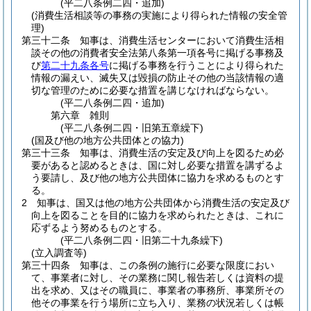
(平二八条例二四・追加)
(消費生活相談等の事務の実施により得られた情報の安全管
理)
第三十二条
知事は、消費生活センターにおいて消費生活相
談その他の消費者安全法第八条第一項各号に掲げる事務及
び
第二十九条各号
に掲げる事務を行うことにより得られた
情報の漏えい、滅失又は毀損の防止その他の当該情報の適
切な管理のために必要な措置を講じなければならない。
(平二八条例二四・追加)
第六章
雑則
(平二八条例二四・旧第五章繰下)
(国及び他の地方公共団体との協力)
第三十三条
知事は、消費生活の安定及び向上を図るため必
要があると認めるときは、国に対し必要な措置を講ずるよ
う要請し、及び他の地方公共団体に協力を求めるものとす
る。
2
知事は、国又は他の地方公共団体から消費生活の安定及び
向上を図ることを目的に協力を求められたときは、これに
応ずるよう努めるものとする。
(平二八条例二四・旧第二十九条繰下)
(立入調査等)
第三十四条
知事は、この条例の施行に必要な限度におい
て、事業者に対し、その業務に関し報告若しくは資料の提
出を求め、又はその職員に、事業者の事務所、事業所その
他その事業を行う場所に立ち入り、業務の状況若しくは帳