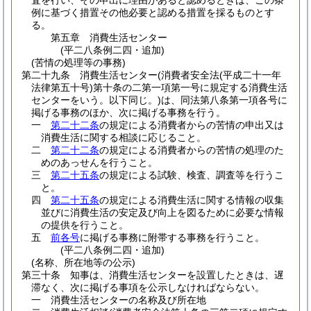
査を行い、その申出に理由があると認めるときは、この条
例に基づく措置その他必要と認める措置を採るものとす
る。
第五章
消費生活センター
(平二八条例二四・追加)
(苦情の処理等の事務)
第二十九条
消費生活センター
(消費者安全法
(平成二十一年
法律第五十号)
第十条の二第一項第一号に規定する消費生活
センターをいう。以下同じ。)
は、同法第八条第一項各号に
掲げる事務のほか、次に掲げる事務を行う。
一
第二十二条
の規定による消費者からの苦情の申出又は
消費生活に関する相談に応じること。
二
第二十二条
の規定による消費者からの苦情の処理のた
めのあっせんを行うこと。
三
第二十五条
の規定による試験、検査、調査等を行うこ
と。
四
第二十五条
の規定による消費生活に関する情報の収集
並びに消費生活の安定及び向上を図るために必要な情報
の提供を行うこと。
五
前各号
に掲げる事務に附帯する事務を行うこと。
(平二八条例二四・追加)
(名称、所在地等の公示)
第三十条
知事は、消費生活センターを設置したときは、遅
滞なく、次に掲げる事項を公示しなければならない。
一
消費生活センターの名称及び所在地