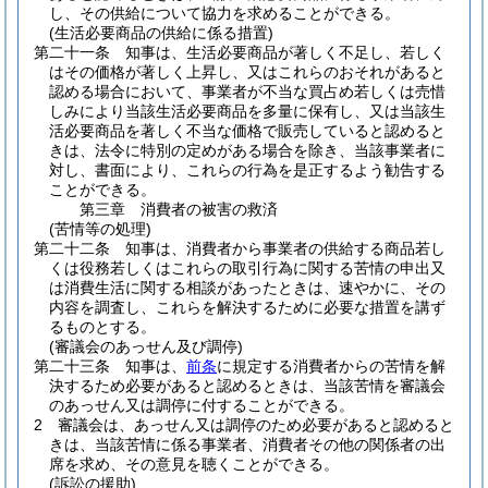
し、その供給について協力を求めることができる。
(生活必要商品の供給に係る措置)
第二十一条
知事は、生活必要商品が著しく不足し、若しく
はその価格が著しく上昇し、又はこれらのおそれがあると
認める場合において、事業者が不当な買占め若しくは売惜
しみにより当該生活必要商品を多量に保有し、又は当該生
活必要商品を著しく不当な価格で販売していると認めると
きは、法令に特別の定めがある場合を除き、当該事業者に
対し、書面により、これらの行為を是正するよう勧告する
ことができる。
第三章
消費者の被害の救済
(苦情等の処理)
第二十二条
知事は、消費者から事業者の供給する商品若し
くは役務若しくはこれらの取引行為に関する苦情の申出又
は消費生活に関する相談があったときは、速やかに、その
内容を調査し、これらを解決するために必要な措置を講ず
るものとする。
(審議会のあっせん及び調停)
第二十三条
知事は、
前条
に規定する消費者からの苦情を解
決するため必要があると認めるときは、当該苦情を審議会
のあっせん又は調停に付することができる。
2
審議会は、あっせん又は調停のため必要があると認めると
きは、当該苦情に係る事業者、消費者その他の関係者の出
席を求め、その意見を聴くことができる。
(訴訟の援助)