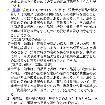
適正な表示をするために必要な助言及び指導を行うことが
できる。
2
前項
に規定するもののほか、知事は、消費者が商品の購入
若しくは使用又は役務の利用に際しその選択等を誤ること
がないようにするため必要があると認めるときは、法令に
特別の定めがある場合を除き、事業者に対し、その供給す
る商品又は役務について品質、機能、価格、量目その他の
事項の適正な表示をするために必要な助言及び指導を行う
ことができる。
(容器及び包装の適正化)
第十四条
知事は、消費者が商品の購入に際しその内容、量
目等を誤認することがないようにするため必要があると認
めるときは、法令に特別の定めがある場合を除き、事業者
に対し、その供給する商品の容器及び包装を適正化するた
めに必要な助言及び指導を行うことができる。
(商品等の規格・基準の設定)
第十五条
知事は、商品又は役務について品質その他の内容
の向上、消費者の合理的な選択の確保その他消費生活の安
定及び向上を図るため必要があると認めるときは、法令に
特別の定めがある場合を除き、商品又は役務について、事
業者が遵守すべき規格並びに表示、容器及び包装の基準
(以
下「商品等の規格・基準」という。)
を定めることができ
る。
2
知事は、商品等の規格・基準を定めようとするときは、あ
らかじめ、審議会の意見を聴かなければならない。