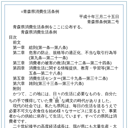
○青森県消費生活条例
平成十年三月二十五日
青森県条例第二号
青森県消費生活条例をここに公布する。
青森県消費生活条例
目次
前文
第一章
総則
(第一条―第八条)
第二章
危害の防止、規格等の適正化、不当な取引行為等
(第九条―第二十一条)
第三章
消費者の被害の救済
(第二十二条―第二十四条)
第四章
消費生活に関する情報提供、教育・学習等
(第二十
五条―第二十八条)
第五章
消費生活センター
(第二十九条―第三十二条)
第六章
雑則
(第三十三条―第三十六条)
附則
かつて、この地には、日々の生活に必要なものを、自分た
じよう
ちの手で獲得していた豊
な縄文の時代がありました。
饒
現代の社会では、私たち県民は、毎日の生活を送るうえで
必要不可欠な衣食住を始め様々なサービスに至るまで、事業
者からの供給に依存して生活しています。すべての県民は消
費者です。
二十世紀後半の高度経済成長は、我が県にも大量生産・大