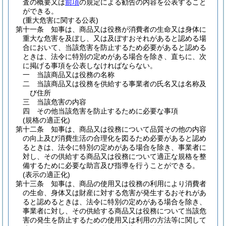
査の概要又は
前項
の規定による勧告の内容を公表すること
ができる。
(重大危害に関する公表)
第十一条
知事は、商品又は役務が消費者の生命又は身体に
重大な危害を及ぼし、又は及ぼすおそれがあると認める場
合において、当該危害を防止するため必要があると認める
ときは、法令に特別の定めがある場合を除き、直ちに、次
に掲げる事項を公表しなければならない。
一
当該商品又は役務の名称
二
当該商品又は役務を供給する事業者の氏名又は名称及
び住所
三
当該危害の内容
四
その他当該危害を防止するために必要な事項
(規格の適正化)
第十二条
知事は、商品又は役務について品質その他の内容
の向上及び消費生活の合理化を図るため必要があると認め
るときは、法令に特別の定めがある場合を除き、事業者に
対し、その供給する商品又は役務について適正な規格を整
備するために必要な助言及び指導を行うことができる。
(表示の適正化)
第十三条
知事は、商品の使用又は役務の利用により消費者
の生命、身体又は財産に対する危害が発生するおそれがあ
ると認めるときは、法令に特別の定めがある場合を除き、
事業者に対し、その供給する商品又は役務について当該危
害の発生を防止するための使用又は利用の方法等に関して