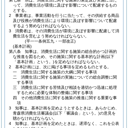
第七条
県は、消費生活に関する施策の策定及び実施に当た
って、消費生活が環境に及ぼす影響について配慮するもの
とする。
2
事業者は、事業活動を行うに当たって、その供給する商品
及び役務が消費生活により環境に及ぼす影響について配慮
するよう努めなければならない。
3
消費者は、その消費生活が環境に及ぼす影響に配慮して消
費生活を営むよう努めなければならない。
(平一一条例五九・一部改正)
(基本計画)
第八条
知事は、消費生活に関する施策の総合的かつ計画的
な推進を図るため、その施策に関する基本的な計画
(以下
「基本計画」という。)
を定めなければならない。
2
基本計画には、次に掲げる事項を定めるものとする。
一
消費生活に関する施策の大綱に関する事項
二
消費生活に関する施策の実施についての総合調整に関
する事項
三
消費生活に関する苦情及び相談を適切かつ迅速に処理
するために必要な体制の整備に関する事項
四
その他消費生活に関する施策の推進に関する重要な事
項
3
知事は、基本計画を定めようとするときは、あらかじめ、
青森県消費生活審議会
(以下「審議会」という。)
の意見を
聴かなければならない。
4
知事は、基本計画を定めたときは、遅滞なく、これを公表