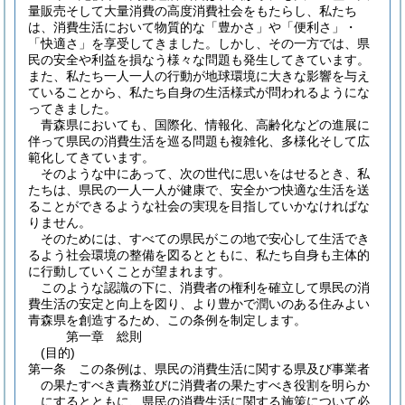
量販売そして大量消費の高度消費社会をもたらし、私たち
は、消費生活において物質的な「豊かさ」や「便利さ」・
「快適さ」を享受してきました。しかし、その一方では、県
民の安全や利益を損なう様々な問題も発生してきています。
また、私たち一人一人の行動が地球環境に大きな影響を与え
ていることから、私たち自身の生活様式が問われるようにな
ってきました。
青森県においても、国際化、情報化、高齢化などの進展に
伴って県民の消費生活を巡る問題も複雑化、多様化そして広
範化してきています。
そのような中にあって、次の世代に思いをはせるとき、私
たちは、県民の一人一人が健康で、安全かつ快適な生活を送
ることができるような社会の実現を目指していかなければな
りません。
そのためには、すべての県民がこの地で安心して生活でき
るよう社会環境の整備を図るとともに、私たち自身も主体的
に行動していくことが望まれます。
このような認識の下に、消費者の権利を確立して県民の消
費生活の安定と向上を図り、より豊かで潤いのある住みよい
青森県を創造するため、この条例を制定します。
第一章
総則
(目的)
第一条
この条例は、県民の消費生活に関する県及び事業者
の果たすべき責務並びに消費者の果たすべき役割を明らか
にするとともに、県民の消費生活に関する施策について必