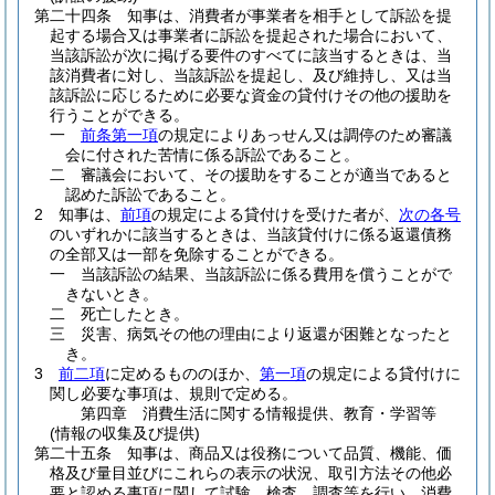
第二十四条
知事は、消費者が事業者を相手として訴訟を提
起する場合又は事業者に訴訟を提起された場合において、
当該訴訟が次に掲げる要件のすべてに該当するときは、当
該消費者に対し、当該訴訟を提起し、及び維持し、又は当
該訴訟に応じるために必要な資金の貸付けその他の援助を
行うことができる。
一
前条第一項
の規定によりあっせん又は調停のため審議
会に付された苦情に係る訴訟であること。
二
審議会において、その援助をすることが適当であると
認めた訴訟であること。
2
知事は、
前項
の規定による貸付けを受けた者が、
次の各号
のいずれかに該当するときは、当該貸付けに係る返還債務
の全部又は一部を免除することができる。
一
当該訴訟の結果、当該訴訟に係る費用を償うことがで
きないとき。
二
死亡したとき。
三
災害、病気その他の理由により返還が困難となったと
き。
3
前二項
に定めるもののほか、
第一項
の規定による貸付けに
関し必要な事項は、規則で定める。
第四章
消費生活に関する情報提供、教育・学習等
(情報の収集及び提供)
第二十五条
知事は、商品又は役務について品質、機能、価
格及び量目並びにこれらの表示の状況、取引方法その他必
要と認める事項に関して試験、検査、調査等を行い、消費