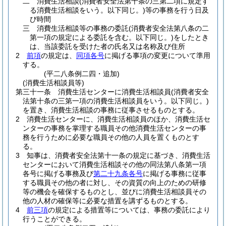
二
消費生活相談
(消費者安全法第十条の三第二項に規定す
る消費生活相談をいう。以下同じ。)
等の事務を行う日及
び時間
三
消費生活相談等の事務の委託
(消費者安全法第八条の二
第一項の規定による委託を含む。以下同じ。)
をしたとき
は、当該委託を受けた者の氏名又は名称及び住所
2
前項
の規定は、
同項各号
に掲げる事項の変更について準用
する。
(平二八条例二四・追加)
(消費生活相談員等)
第三十一条
消費生活センターに消費生活相談員
(消費者安全
法第十条の三第一項の消費生活相談員をいう。以下同じ。)
を置き、消費生活相談の事務に従事させるものとする。
2
消費生活センターに、消費生活相談員のほか、消費生活セ
ンターの事務を掌理する職員その他消費生活センターの事
務を行うために必要な職員その他の人員を置くものとす
る。
3
知事は、消費者安全法第十一条の規定に基づき、消費生活
センターにおいて消費生活相談その他の同法第八条第一項
各号に掲げる事務及び
第二十九条各号
に掲げる事務に従事
する職員その他の者に対し、その資質の向上のための研修
等の機会を確保するものとし、並びに消費生活相談員その
他の人材の確保等に必要な措置を講ずるものとする。
4
前三項
の規定による措置等については、事務の委託により
行うことができる。