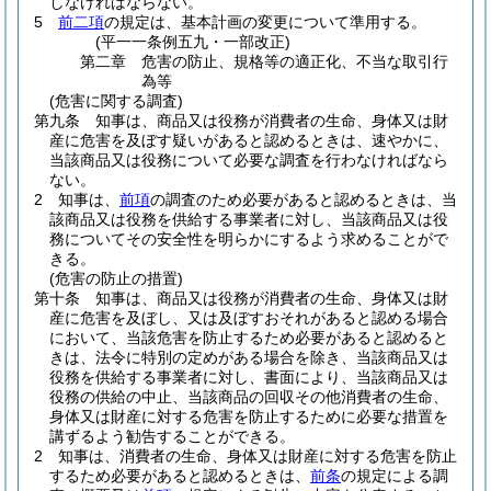
しなければならない。
5
前二項
の規定は、基本計画の変更について準用する。
(平一一条例五九・一部改正)
第二章
危害の防止、規格等の適正化、不当な取引行
為等
(危害に関する調査)
第九条
知事は、商品又は役務が消費者の生命、身体又は財
産に危害を及ぼす疑いがあると認めるときは、速やかに、
当該商品又は役務について必要な調査を行わなければなら
ない。
2
知事は、
前項
の調査のため必要があると認めるときは、当
該商品又は役務を供給する事業者に対し、当該商品又は役
務についてその安全性を明らかにするよう求めることがで
きる。
(危害の防止の措置)
第十条
知事は、商品又は役務が消費者の生命、身体又は財
産に危害を及ぼし、又は及ぼすおそれがあると認める場合
において、当該危害を防止するため必要があると認めると
きは、法令に特別の定めがある場合を除き、当該商品又は
役務を供給する事業者に対し、書面により、当該商品又は
役務の供給の中止、当該商品の回収その他消費者の生命、
身体又は財産に対する危害を防止するために必要な措置を
講ずるよう勧告することができる。
2
知事は、消費者の生命、身体又は財産に対する危害を防止
するため必要があると認めるときは、
前条
の規定による調