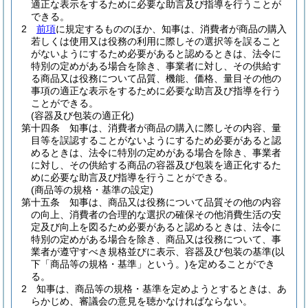
適正な表示をするために必要な助言及び指導を行うことが
できる。
2
前項
に規定するもののほか、知事は、消費者が商品の購入
若しくは使用又は役務の利用に際しその選択等を誤ること
がないようにするため必要があると認めるときは、法令に
特別の定めがある場合を除き、事業者に対し、その供給す
る商品又は役務について品質、機能、価格、量目その他の
事項の適正な表示をするために必要な助言及び指導を行う
ことができる。
(容器及び包装の適正化)
第十四条
知事は、消費者が商品の購入に際しその内容、量
目等を誤認することがないようにするため必要があると認
めるときは、法令に特別の定めがある場合を除き、事業者
に対し、その供給する商品の容器及び包装を適正化するた
めに必要な助言及び指導を行うことができる。
(商品等の規格・基準の設定)
第十五条
知事は、商品又は役務について品質その他の内容
の向上、消費者の合理的な選択の確保その他消費生活の安
定及び向上を図るため必要があると認めるときは、法令に
特別の定めがある場合を除き、商品又は役務について、事
業者が遵守すべき規格並びに表示、容器及び包装の基準
(以
下「商品等の規格・基準」という。)
を定めることができ
る。
2
知事は、商品等の規格・基準を定めようとするときは、あ
らかじめ、審議会の意見を聴かなければならない。