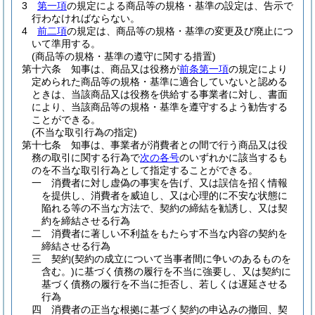
3
第一項
の規定による商品等の規格・基準の設定は、告示で
行わなければならない。
4
前二項
の規定は、商品等の規格・基準の変更及び廃止につ
いて準用する。
(商品等の規格・基準の遵守に関する措置)
第十六条
知事は、商品又は役務が
前条第一項
の規定により
定められた商品等の規格・基準に適合していないと認める
ときは、当該商品又は役務を供給する事業者に対し、書面
により、当該商品等の規格・基準を遵守するよう勧告する
ことができる。
(不当な取引行為の指定)
第十七条
知事は、事業者が消費者との間で行う商品又は役
務の取引に関する行為で
次の各号
のいずれかに該当するも
のを不当な取引行為として指定することができる。
一
消費者に対し虚偽の事実を告げ、又は誤信を招く情報
を提供し、消費者を威迫し、又は心理的に不安な状態に
陥れる等の不当な方法で、契約の締結を勧誘し、又は契
約を締結させる行為
二
消費者に著しい不利益をもたらす不当な内容の契約を
締結させる行為
三
契約
(契約の成立について当事者間に争いのあるものを
含む。)
に基づく債務の履行を不当に強要し、又は契約に
基づく債務の履行を不当に拒否し、若しくは遅延させる
行為
四
消費者の正当な根拠に基づく契約の申込みの撤回、契