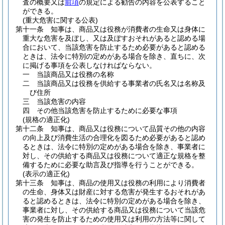
査の概要又は
前項
の規定による勧告の内容を公表すること
ができる。
(重大危害に関する公表)
第十一条
知事は、商品又は役務が消費者の生命又は身体に
重大な危害を及ぼし、又は及ぼすおそれがあると認める場
合において、当該危害を防止するため必要があると認める
ときは、法令に特別の定めがある場合を除き、直ちに、次
に掲げる事項を公表しなければならない。
一
当該商品又は役務の名称
二
当該商品又は役務を供給する事業者の氏名又は名称及
び住所
三
当該危害の内容
四
その他当該危害を防止するために必要な事項
(規格の適正化)
第十二条
知事は、商品又は役務について品質その他の内容
の向上及び消費生活の合理化を図るため必要があると認め
るときは、法令に特別の定めがある場合を除き、事業者に
対し、その供給する商品又は役務について適正な規格を整
備するために必要な助言及び指導を行うことができる。
(表示の適正化)
第十三条
知事は、商品の使用又は役務の利用により消費者
の生命、身体又は財産に対する危害が発生するおそれがあ
ると認めるときは、法令に特別の定めがある場合を除き、
事業者に対し、その供給する商品又は役務について当該危
害の発生を防止するための使用又は利用の方法等に関して