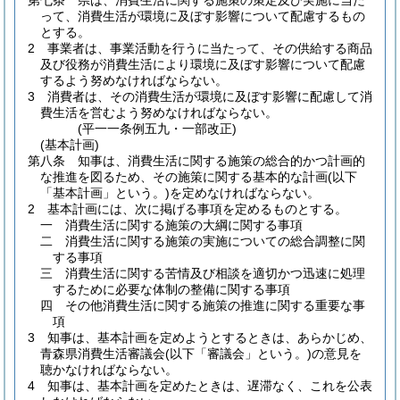
第七条
県は、消費生活に関する施策の策定及び実施に当た
って、消費生活が環境に及ぼす影響について配慮するもの
とする。
2
事業者は、事業活動を行うに当たって、その供給する商品
及び役務が消費生活により環境に及ぼす影響について配慮
するよう努めなければならない。
3
消費者は、その消費生活が環境に及ぼす影響に配慮して消
費生活を営むよう努めなければならない。
(平一一条例五九・一部改正)
(基本計画)
第八条
知事は、消費生活に関する施策の総合的かつ計画的
な推進を図るため、その施策に関する基本的な計画
(以下
「基本計画」という。)
を定めなければならない。
2
基本計画には、次に掲げる事項を定めるものとする。
一
消費生活に関する施策の大綱に関する事項
二
消費生活に関する施策の実施についての総合調整に関
する事項
三
消費生活に関する苦情及び相談を適切かつ迅速に処理
するために必要な体制の整備に関する事項
四
その他消費生活に関する施策の推進に関する重要な事
項
3
知事は、基本計画を定めようとするときは、あらかじめ、
青森県消費生活審議会
(以下「審議会」という。)
の意見を
聴かなければならない。
4
知事は、基本計画を定めたときは、遅滞なく、これを公表