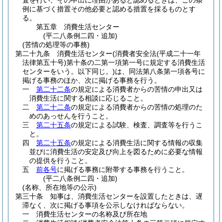
査を行い、その申出に理由があると認めるときは、この条
例に基づく措置その他必要と認める措置を採るものとす
る。
第五章
消費生活センター
(平二八条例二四・追加)
(苦情の処理等の事務)
第二十九条
消費生活センター
(消費者安全法
(平成二十一年
法律第五十号)
第十条の二第一項第一号に規定する消費生活
センターをいう。以下同じ。)
は、同法第八条第一項各号に
掲げる事務のほか、次に掲げる事務を行う。
一
第二十二条
の規定による消費者からの苦情の申出又は
消費生活に関する相談に応じること。
二
第二十二条
の規定による消費者からの苦情の処理のた
めのあっせんを行うこと。
三
第二十五条
の規定による試験、検査、調査等を行うこ
と。
四
第二十五条
の規定による消費生活に関する情報の収集
並びに消費生活の安定及び向上を図るために必要な情報
の提供を行うこと。
五
前各号
に掲げる事務に附帯する事務を行うこと。
(平二八条例二四・追加)
(名称、所在地等の公示)
第三十条
知事は、消費生活センターを設置したときは、遅
滞なく、次に掲げる事項を公示しなければならない。
一
消費生活センターの名称及び所在地