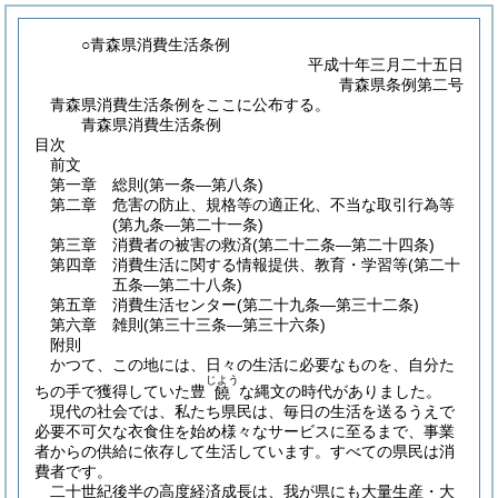
○青森県消費生活条例
平成十年三月二十五日
青森県条例第二号
青森県消費生活条例をここに公布する。
青森県消費生活条例
目次
前文
第一章
総則
(第一条―第八条)
第二章
危害の防止、規格等の適正化、不当な取引行為等
(第九条―第二十一条)
第三章
消費者の被害の救済
(第二十二条―第二十四条)
第四章
消費生活に関する情報提供、教育・学習等
(第二十
五条―第二十八条)
第五章
消費生活センター
(第二十九条―第三十二条)
第六章
雑則
(第三十三条―第三十六条)
附則
かつて、この地には、日々の生活に必要なものを、自分た
じよう
ちの手で獲得していた豊
な縄文の時代がありました。
饒
現代の社会では、私たち県民は、毎日の生活を送るうえで
必要不可欠な衣食住を始め様々なサービスに至るまで、事業
者からの供給に依存して生活しています。すべての県民は消
費者です。
二十世紀後半の高度経済成長は、我が県にも大量生産・大