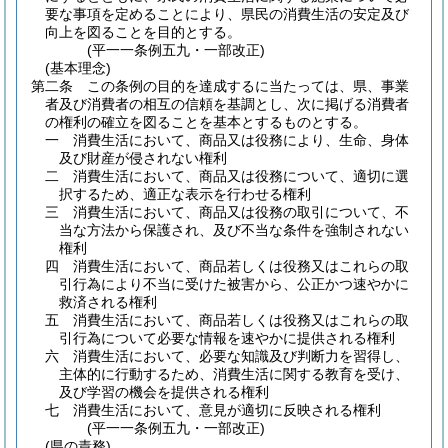
要な事項を定めることにより、県民の消費生活の安定及び
向上を図ることを目的とする。
(平一一条例五九・一部改正)
(基本理念)
第二条
この条例の目的を達成するに当たっては、県、事業
者及び消費者の相互の信頼を基調とし、次に掲げる消費者
の権利の確立を図ることを基本とするものとする。
一
消費生活において、商品又は役務により、生命、身体
及び財産が侵されない権利
二
消費生活において、商品又は役務について、適切に選
択するため、適正な表示を行わせる権利
三
消費生活において、商品又は役務の取引について、不
当な方法から保護され、及び不当な条件を強制されない
権利
四
消費生活において、商品若しくは役務又はこれらの取
引行為により不当に受けた被害から、公正かつ速やかに
救済される権利
五
消費生活において、商品若しくは役務又はこれらの取
引行為について必要な情報を速やかに提供される権利
六
消費生活において、必要な知識及び判断力を習得し、
主体的に行動するため、消費生活に関する教育を受け、
及び学習の機会を提供される権利
七
消費生活において、意見が適切に反映される権利
(平一一条例五九・一部改正)
(県の責務)