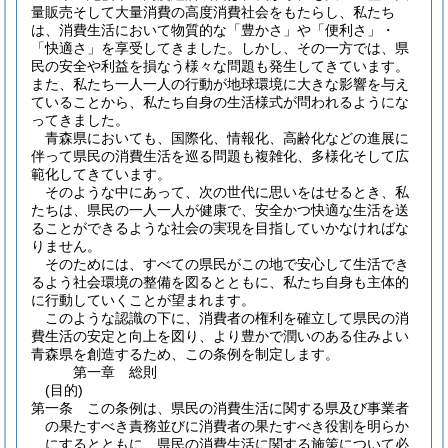
量販売そして大量消費の高度消費社会をもたらし、私たち
は、消費生活において物質的な「豊かさ」や「便利さ」・
「快適さ」を享受してきました。しかし、その一方では、県
民の安全や利益を損なう様々な問題も発生してきています。
また、私たち一人一人の行動が地球環境に大きな影響を与え
ていることから、私たち自身の生活様式が問われるようにな
ってきました。
青森県においても、国際化、情報化、高齢化などの進展に
伴って県民の消費生活を巡る問題も複雑化、多様化そして広
範化してきています。
そのような中にあって、次の世代に思いをはせるとき、私
たちは、県民の一人一人が健康で、安全かつ快適な生活を送
ることができるような社会の実現を目指していかなければな
りません。
そのためには、すべての県民がこの地で安心して生活でき
るよう社会環境の整備を図るとともに、私たち自身も主体的
に行動していくことが望まれます。
このような認識の下に、消費者の権利を確立して県民の消
費生活の安定と向上を図り、より豊かで潤いのある住みよい
青森県を創造するため、この条例を制定します。
第一章
総則
(目的)
第一条
この条例は、県民の消費生活に関する県及び事業者
の果たすべき責務並びに消費者の果たすべき役割を明らか
にするとともに、県民の消費生活に関する施策について必