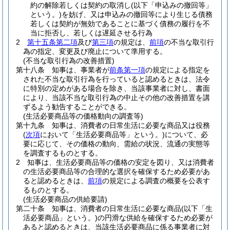
約の解除若しくは契約の取消し
(以下「申込みの撤回等」
という。)
を妨げ、又は申込みの撤回等により生じる債務
若しくは契約が無効であることに基づく債務の履行を不
当に拒否し、若しくは遅延させる行為
2
第十五条第二項
及び
第三項
の規定は、
前項
の不当な取引行
為の指定、変更及び廃止について準用する。
(不当な取引行為の改善措置)
第十八条
知事は、事業者が
前条第一項
の規定による指定を
された不当な取引行為を行っていると認めるときは、法令
に特別の定めがある場合を除き、当該事業者に対し、書面
により、当該不当な取引行為の中止その他の改善措置を講
ずるよう勧告することができる。
(生活必要商品等の価格動向の調査等)
第十九条
知事は、消費者の日常生活に必要な商品又は役務
(
次項
において「生活必要商品等」という。)
について、必
要に応じて、その価格の動向、需給の状況、流通の実態等
を調査するものとする。
2
知事は、生活必要商品等の価格の安定を図り、又は消費者
の生活必要商品等の合理的な選択を確保するため必要があ
ると認めるときは、
前項
の規定による調査の概要を公表す
るものとする。
(生活必要商品の供給要請)
第二十条
知事は、消費者の日常生活に必要な商品
(以下「生
活必要商品」という。)
の円滑な供給を確保するため必要が
あると認めるときは、当該生活必要商品に係る事業者に対