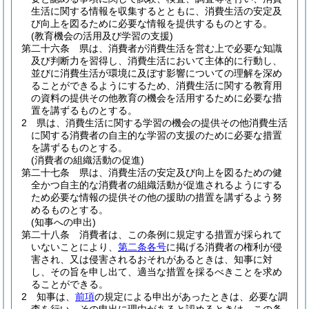
生活に関する情報を収集するとともに、消費生活の安定及
び向上を図るために必要な情報を提供するものとする。
(教育機会の活用及び学習の支援)
第二十六条
県は、消費者が消費生活を営む上で必要な知識
及び判断力を習得し、消費生活において主体的に行動し、
並びに消費生活が環境に及ぼす影響についての理解を深め
ることができるようにするため、消費生活に関する教育用
の資料の提供その他教育の機会を活用するために必要な措
置を講ずるものとする。
2
県は、消費生活に関する学習の機会の提供その他消費生活
に関する消費者の自主的な学習の支援のために必要な措置
を講ずるものとする。
(消費者の組織活動の促進)
第二十七条
県は、消費生活の安定及び向上を図るための健
全かつ自主的な消費者の組織活動が促進されるようにする
ため必要な情報の提供その他の援助の措置を講ずるよう努
めるものとする。
(知事への申出)
第二十八条
消費者は、この条例に規定する措置が採られて
いないことにより、
第二条各号
に掲げる消費者の権利が侵
害され、又は侵害されるおそれがあるときは、知事に対
し、その旨を申し出て、適当な措置を採るべきことを求め
ることができる。
2
知事は、
前項
の規定による申出があったときは、必要な調