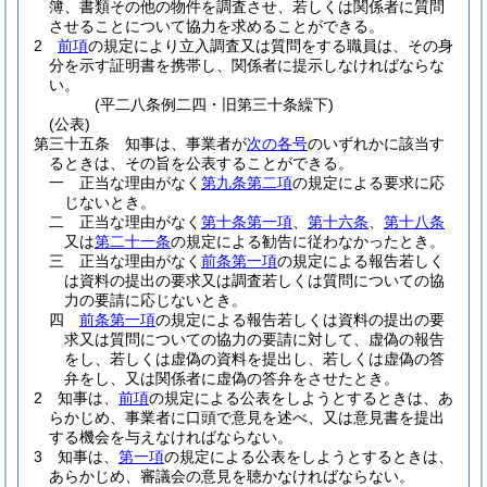
簿、書類その他の物件を調査させ、若しくは関係者に質問
させることについて協力を求めることができる。
2
前項
の規定により立入調査又は質問をする職員は、その身
分を示す証明書を携帯し、関係者に提示しなければならな
い。
(平二八条例二四・旧第三十条繰下)
(公表)
第三十五条
知事は、事業者が
次の各号
のいずれかに該当す
るときは、その旨を公表することができる。
一
正当な理由がなく
第九条第二項
の規定による要求に応
じないとき。
二
正当な理由がなく
第十条第一項
、
第十六条
、
第十八条
又は
第二十一条
の規定による勧告に従わなかったとき。
三
正当な理由がなく
前条第一項
の規定による報告若しく
は資料の提出の要求又は調査若しくは質問についての協
力の要請に応じないとき。
四
前条第一項
の規定による報告若しくは資料の提出の要
求又は質問についての協力の要請に対して、虚偽の報告
をし、若しくは虚偽の資料を提出し、若しくは虚偽の答
弁をし、又は関係者に虚偽の答弁をさせたとき。
2
知事は、
前項
の規定による公表をしようとするときは、あ
らかじめ、事業者に口頭で意見を述べ、又は意見書を提出
する機会を与えなければならない。
3
知事は、
第一項
の規定による公表をしようとするときは、
あらかじめ、審議会の意見を聴かなければならない。