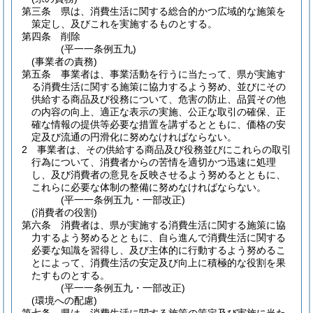
第三条
県は、消費生活に関する総合的かつ広域的な施策を
策定し、及びこれを実施するものとする。
第四条
削除
(平一一条例五九)
(事業者の責務)
第五条
事業者は、事業活動を行うに当たって、県が実施す
る消費生活に関する施策に協力するよう努め、並びにその
供給する商品及び役務について、危害の防止、品質その他
の内容の向上、適正な表示の実施、公正な取引の確保、正
確な情報の提供等必要な措置を講ずるとともに、価格の安
定及び流通の円滑化に努めなければならない。
2
事業者は、その供給する商品及び役務並びにこれらの取引
行為について、消費者からの苦情を適切かつ迅速に処理
し、及び消費者の意見を反映させるよう努めるとともに、
これらに必要な体制の整備に努めなければならない。
(平一一条例五九・一部改正)
(消費者の役割)
第六条
消費者は、県が実施する消費生活に関する施策に協
力するよう努めるとともに、自ら進んで消費生活に関する
必要な知識を習得し、及び主体的に行動するよう努めるこ
とによって、消費生活の安定及び向上に積極的な役割を果
たすものとする。
(平一一条例五九・一部改正)
(環境への配慮)