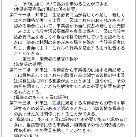
し、その供給について協力を求めることができる。
(生活必要商品の供給に係る措置)
第二十一条
知事は、生活必要商品が著しく不足し、若しく
はその価格が著しく上昇し、又はこれらのおそれがあると
認める場合において、事業者が不当な買占め若しくは売惜
しみにより当該生活必要商品を多量に保有し、又は当該生
活必要商品を著しく不当な価格で販売していると認めると
きは、法令に特別の定めがある場合を除き、当該事業者に
対し、書面により、これらの行為を是正するよう勧告する
ことができる。
第三章
消費者の被害の救済
(苦情等の処理)
第二十二条
知事は、消費者から事業者の供給する商品若し
くは役務若しくはこれらの取引行為に関する苦情の申出又
は消費生活に関する相談があったときは、速やかに、その
内容を調査し、これらを解決するために必要な措置を講ず
るものとする。
(審議会のあっせん及び調停)
第二十三条
知事は、
前条
に規定する消費者からの苦情を解
決するため必要があると認めるときは、当該苦情を審議会
のあっせん又は調停に付することができる。
2
審議会は、あっせん又は調停のため必要があると認めると
きは、当該苦情に係る事業者、消費者その他の関係者の出
席を求め、その意見を聴くことができる。
(訴訟の援助)