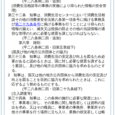
(平二八条例二四・追加)
(消費生活相談等の事務の実施により得られた情報の安全管
理)
第三十二条
知事は、消費生活センターにおいて消費生活相
談その他の消費者安全法第八条第一項各号に掲げる事務及
び
第二十九条各号
に掲げる事務を行うことにより得られた
情報の漏えい、滅失又は毀損の防止その他の当該情報の適
切な管理のために必要な措置を講じなければならない。
(平二八条例二四・追加)
第六章
雑則
(平二八条例二四・旧第五章繰下)
(国及び他の地方公共団体との協力)
第三十三条
知事は、消費生活の安定及び向上を図るため必
要があると認めるときは、国に対し必要な措置を講ずるよ
う要請し、及び他の地方公共団体に協力を求めるものとす
る。
2
知事は、国又は他の地方公共団体から消費生活の安定及び
向上を図ることを目的に協力を求められたときは、これに
応ずるよう努めるものとする。
(平二八条例二四・旧第二十九条繰下)
(立入調査等)
第三十四条
知事は、この条例の施行に必要な限度におい
て、事業者に対し、その業務に関し報告若しくは資料の提
出を求め、又はその職員に、事業者の事務所、事業所その
他その事業を行う場所に立ち入り、業務の状況若しくは帳