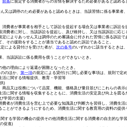
、
前条
に規定する消費者からの苦情を解決するため必要があると認める
せん又は調停のため必要があると認めるときは、当該苦情に係る事業者
、消費者が事業者を相手として訴訟を提起する場合又は事業者に訴訟を
該消費者に対し、当該訴訟を提起し、及び維持し、又は当該訴訟に応じ
規定によりあっせん又は調停のため審議会に付された苦情に係る訴訟で
て、その援助をすることが適当であると認めた訴訟であること。
規定による貸付けを受けた者が、
次の各号
のいずれかに該当するときは
果、当該訴訟に係る費用を償うことができないとき。
。
の他の理由により返還が困難となったとき。
もののほか、
第一項
の規定による貸付けに関し必要な事項は、規則で定
生活に関する情報提供、教育・学習等
供)
、商品又は役務について品質、機能、価格及び量目並びにこれらの表示
生活に関する情報を収集するとともに、消費生活の安定及び向上を図る
び学習の支援)
消費者が消費生活を営む上で必要な知識及び判断力を習得し、消費生活
ることができるようにするため、消費生活に関する教育用の資料の提供
に関する学習の機会の提供その他消費生活に関する消費者の自主的な学
の促進)