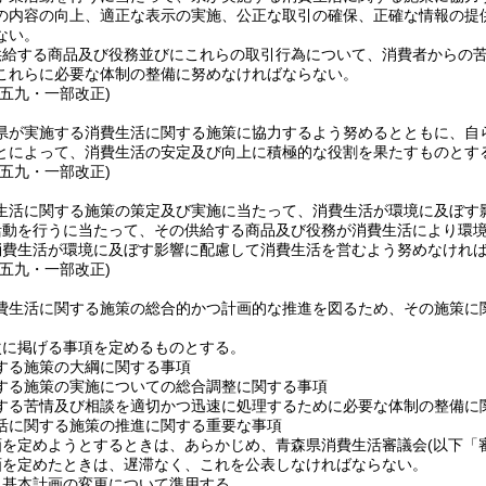
の内容の向上、適正な表示の実施、公正な取引の確保、正確な情報の提
ない。
供給する商品及び役務並びにこれらの取引行為について、消費者からの
これらに必要な体制の整備に努めなければならない。
例五九・一部改正)
県が実施する消費生活に関する施策に協力するよう努めるとともに、自
とによって、消費生活の安定及び向上に積極的な役割を果たすものとす
例五九・一部改正)
生活に関する施策の策定及び実施に当たって、消費生活が環境に及ぼす
活動を行うに当たって、その供給する商品及び役務が消費生活により環
消費生活が環境に及ぼす影響に配慮して消費生活を営むよう努めなけれ
例五九・一部改正)
費生活に関する施策の総合的かつ計画的な推進を図るため、その施策に
次に掲げる事項を定めるものとする。
する施策の大綱に関する事項
する施策の実施についての総合調整に関する事項
する苦情及び相談を適切かつ迅速に処理するために必要な体制の整備に
活に関する施策の推進に関する重要な事項
画を定めようとするときは、あらかじめ、青森県消費生活審議会
(以下「
画を定めたときは、遅滞なく、これを公表しなければならない。
、基本計画の変更について準用する。