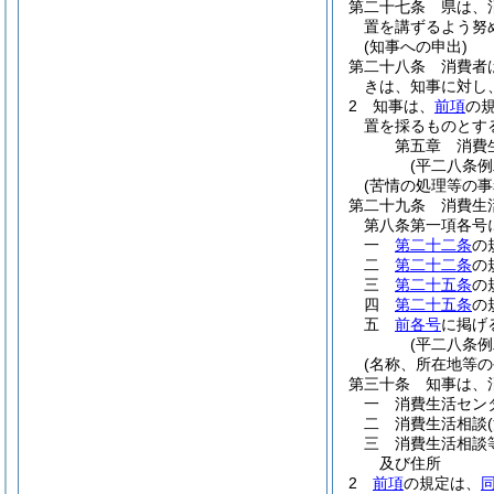
第二十七条
県は、
置を講ずるよう努
(知事への申出)
第二十八条
消費者
きは、知事に対し
2
知事は、
前項
の
置を採るものとす
第五章
消費
(平二八条例
(苦情の処理等の事
第二十九条
消費生
第八条第一項各号
一
第二十二条
の
二
第二十二条
の
三
第二十五条
の
四
第二十五条
の
五
前各号
に掲げ
(平二八条例
(名称、所在地等の
第三十条
知事は、
一
消費生活セン
二
消費生活相談
三
消費生活相談
及び住所
2
前項
の規定は、