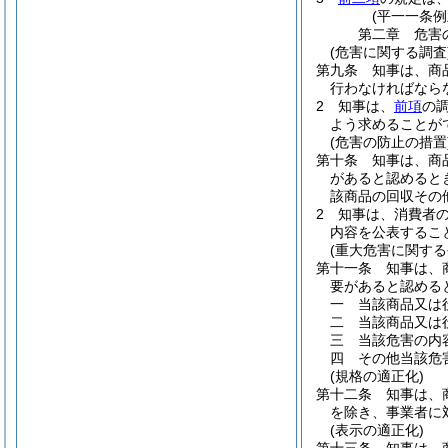
(平一一条
第二章
危害
(危害に関する調査
第九条
知事は、商
行わなければなら
2
知事は、
前項
の
よう求めることが
(危害の防止の措置
第十条
知事は、商
があると認めると
該商品の回収その
2
知事は、消費者
内容を公表するこ
(重大危害に関する
第十一条
知事は、
要があると認める
一
当該商品又は
二
当該商品又は
三
当該危害の内
四
その他当該危
(規格の適正化)
第十二条
知事は、
を除き、事業者に
(表示の適正化)