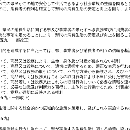
べての県民がこの地で安心して生活できるよう社会環境の整備を図ると
下に、消費者の権利を確立して県民の消費生活の安定と向上を図り、よ
、県民の消費生活に関する県及び事業者の果たすべき責務並びに消費者
要な事項を定めることにより、県民の消費生活の安定及び向上を図るこ
例五九・一部改正)
目的を達成するに当たっては、県、事業者及び消費者の相互の信頼を基
いて、商品又は役務により、生命、身体及び財産が侵されない権利
いて、商品又は役務について、適切に選択するため、適正な表示を行わ
いて、商品又は役務の取引について、不当な方法から保護され、及び不
いて、商品若しくは役務又はこれらの取引行為により不当に受けた被害
いて、商品若しくは役務又はこれらの取引行為について必要な情報を速
いて、必要な知識及び判断力を習得し、主体的に行動するため、消費生
いて、意見が適切に反映される権利
例五九・一部改正)
生活に関する総合的かつ広域的な施策を策定し、及びこれを実施するも
五九)
事業活動を行うに当たって、県が実施する消費生活に関する施策に協力