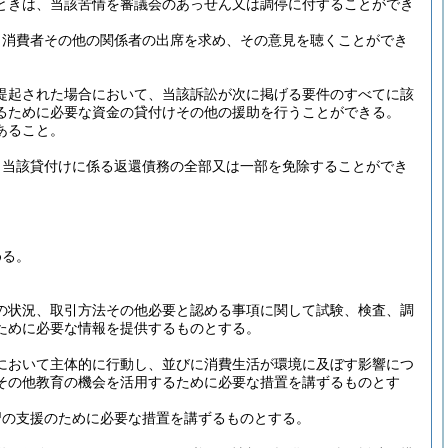
ときは、当該苦情を審議会のあっせん又は調停に付することができ
、消費者その他の関係者の出席を求め、その意見を聴くことができ
提起された場合において、当該訴訟が次に掲げる要件のすべてに該
るために必要な資金の貸付けその他の援助を行うことができる。
あること。
、当該貸付けに係る返還債務の全部又は一部を免除することができ
める。
の状況、取引方法その他必要と認める事項に関して試験、検査、調
ために必要な情報を提供するものとする。
において主体的に行動し、並びに消費生活が環境に及ぼす影響につ
その他教育の機会を活用するために必要な措置を講ずるものとす
習の支援のために必要な措置を講ずるものとする。