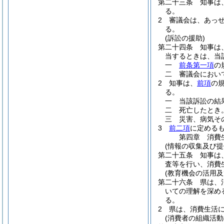
第二十三条
知事は
る。
2
審議会は、あっ
る。
(訴訟の援助)
第二十四条
知事は
当するときは、当
一
前条第一項
の
二
審議会におい
2
知事は、
前項
の
る。
一
当該訴訟の結
二
死亡したとき
三
災害、病気そ
3
前二項
に定める
第四章
消費
(情報の収集及び提
第二十五条
知事は
査等を行い、消費
(教育機会の活用及
第二十六条
県は、
いての理解を深め
る。
2
県は、消費生活
(消費者の組織活動