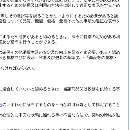
危害が発生するおそれがあると認めるときは、法令に特別の定めが
止するための使用又は利用の方法等に関して適正な表示をするため
に際しその選択等を誤ることがないようにするため必要があると認
役務について品質、機能、価格、量目その他の事項の適正な表示を
にするため必要があると認めるときは、法令に特別の定めがある場
言及び指導を行うことができる。
の確保その他消費生活の安定及び向上を図るため必要があると認め
べき規格並びに表示、容器及び包装の基準
(以下「商品等の規格・
かなければならない。
に適合していないと認めるときは、当該商品又は役務を供給する事
。
号
のいずれかに該当するものを不当な取引行為として指定すること
は心理的に不安な状態に陥れる等の不当な方法で、契約の締結を勧