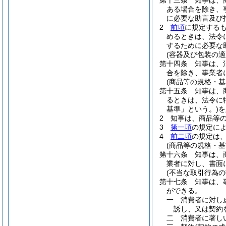
第十三条
知事は、
ある場合を除き、
に必要な助言及び
2
前項
に規定する
めるときは、法令
するために必要な
(容器及び包装の適
第十四条
知事は、
合を除き、事業者
(商品等の規格・基
第十五条
知事は、
るときは、法令に
基準」という。)
を
2
知事は、商品等
3
第一項
の規定に
4
前二項
の規定は
(商品等の規格・基
第十六条
知事は、
業者に対し、書面
(不当な取引行為の
第十七条
知事は、
ができる。
一
消費者に対し
誘し、又は契約
二
消費者に著し