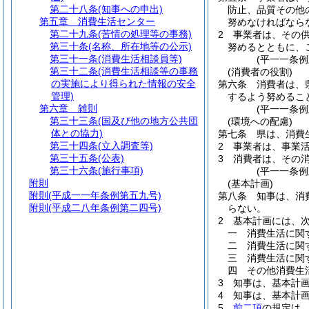
第二十八条
(知事への申出)
防止、品質その他
第五章
消費生活センター
努めなければなら
第二十九条
(苦情の処理等の事務)
2
事業者は、その
第三十条
(名称、所在地等の公示)
努めるとともに、
第三十一条
(消費生活相談員等)
(平一一条
第三十二条
(消費生活相談等の事務
(消費者の役割)
の実施により得られた情報の安全
第六条
消費者は、
管理)
するよう努めるこ
第六章
雑則
(平一一条
第三十三条
(国及び他の地方公共団
(環境への配慮)
体との協力)
第七条
県は、消費
第三十四条
(立入調査等)
2
事業者は、事業
第三十五条
(公表)
3
消費者は、その
第三十六条
(施行事項)
(平一一条
附則
(基本計画)
附則
(平成一一年条例第五九号)
第八条
知事は、消
附則
(平成二八年条例第二四号)
らない。
2
基本計画には、
一
消費生活に関
二
消費生活に関
三
消費生活に関
四
その他消費生
3
知事は、基本計
4
知事は、基本計
5
前二項
の規定は