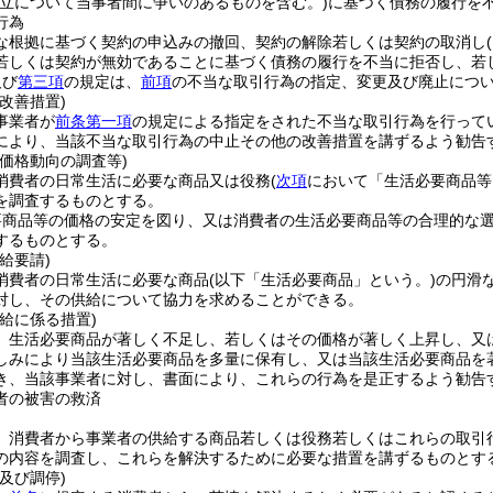
成立について当事者間に争いのあるものを含む。)
に基づく債務の履行を
行為
な根拠に基づく契約の申込みの撤回、契約の解除若しくは契約の取消し
若しくは契約が無効であることに基づく債務の履行を不当に拒否し、若
及び
第三項
の規定は、
前項
の不当な取引行為の指定、変更及び廃止につ
改善措置)
事業者が
前条第一項
の規定による指定をされた不当な取引行為を行って
により、当該不当な取引行為の中止その他の改善措置を講ずるよう勧告
価格動向の調査等)
消費者の日常生活に必要な商品又は役務
(
次項
において「生活必要商品等
を調査するものとする。
要商品等の価格の安定を図り、又は消費者の生活必要商品等の合理的な
するものとする。
給要請)
消費者の日常生活に必要な商品
(以下「生活必要商品」という。)
の円滑
対し、その供給について協力を求めることができる。
給に係る措置)
、生活必要商品が著しく不足し、若しくはその価格が著しく上昇し、又
しみにより当該生活必要商品を多量に保有し、又は当該生活必要商品を
き、当該事業者に対し、書面により、これらの行為を是正するよう勧告
者の被害の救済
、消費者から事業者の供給する商品若しくは役務若しくはこれらの取引
の内容を調査し、これらを解決するために必要な措置を講ずるものとす
及び調停)