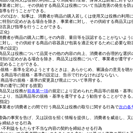
商品の使用又は役務の利用により消費者の生命、身体又は財産に対する
事業者に対し、その供給する商品又は役務について当該危害の発生を防
指導を行うことができる。
もののほか、知事は、消費者が商品の購入若しくは使用又は役務の利用
に特別の定めがある場合を除き、事業者に対し、その供給する商品又は
助言及び指導を行うことができる。
正化)
消費者が商品の購入に際しその内容、量目等を誤認することがないよう
に対し、その供給する商品の容器及び包装を適正化するために必要な助
準の設定)
商品又は役務について品質その他の内容の向上、消費者の合理的な選択
特別の定めがある場合を除き、商品又は役務について、事業者が遵守す
定めることができる。
の規格・基準を定めようとするときは、あらかじめ、審議会の意見を聴
よる商品等の規格・基準の設定は、告示で行わなければならない。
、商品等の規格・基準の変更及び廃止について準用する。
準の遵守に関する措置)
商品又は役務が
前条第一項
の規定により定められた商品等の規格・基準
により、当該商品等の規格・基準を遵守するよう勧告することができる
指定)
事業者が消費者との間で行う商品又は役務の取引に関する行為で
次の各
虚偽の事実を告げ、又は誤信を招く情報を提供し、消費者を威迫し、又
を締結させる行為
い不利益をもたらす不当な内容の契約を締結させる行為