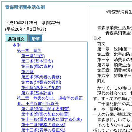
青森県消費生活条例
○青森県消費
平成10年3月25日 条例第2号
青森県消費生活条
(平成28年4月1日施行)
青森県消費生
目次
条項目次
沿革
前文
本則
第一章
総則
(第
第一章
総則
第二章
危害の防
第一条
(目的)
第三章
消費者の
第二条
(基本理念)
第四章
消費生活
第三条
(県の責務)
第五章
消費生活
第四条
第六章
雑則
(第
第五条
(事業者の責務)
附則
第六条
(消費者の役割)
第七条
(環境への配慮)
かつて、この地に
第八条
(基本計画)
現代の社会では、
第二章
危害の防止、規格等の適正
す。すべての県民は
化、不当な取引行為等
二十世紀後半の高
第九条
(危害に関する調査)
さ」や「便利さ」・
第十条
(危害の防止の措置)
一人の行動が地球環
第十一条
(重大危害に関する公表)
青森県においても
第十二条
(規格の適正化)
そのような中にあ
第十三条
(表示の適正化)
指していかなければ