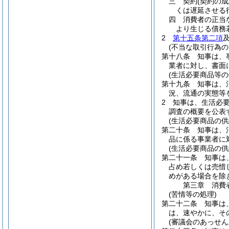
三
契約
(契約の
くは遅延させる
四
消費者の正当
より生じる債務
2
第十五条第二項
(不当な取引行為の
第十八条
知事は、
業者に対し、書面
(生活必要商品等の
第十九条
知事は、
況、流通の実態等
2
知事は、生活必
調査の概要を公表
(生活必要商品の供
第二十条
知事は、
品に係る事業者に
(生活必要商品の供
第二十一条
知事は
占め若しくは売惜
めがある場合を除
第三章
消費
(苦情等の処理)
第二十二条
知事は
は、速やかに、そ
(審議会のあっせん