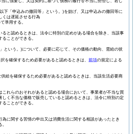
不当に強要し、又は契約に基づく債務の履行を不当に拒否し、若し
(以下「申込みの撤回等」という。)
を妨げ、又は申込みの撤回等に
しくは遅延させる行為
いて準用する。
いると認めるときは、法令に特別の定めがある場合を除き、当該事
することができる。
」という。)
について、必要に応じて、その価格の動向、需給の状
選択を確保するため必要があると認めるときは、
前項
の規定による
な供給を確保するため必要があると認めるときは、当該生活必要商
はこれらのおそれがあると認める場合において、事業者が不当な買
著しく不当な価格で販売していると認めるときは、法令に特別の定
することができる。
行為に関する苦情の申出又は消費生活に関する相談があったとき
る。