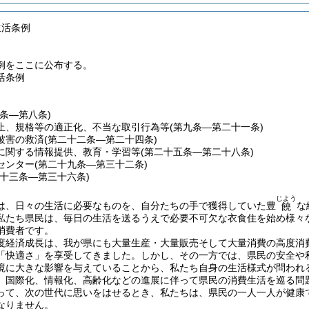
生活条例
例をここに公布する。
活条例
一条―第八条)
止、規格等の適正化、不当な取引行為等
(第九条―第二十一条)
被害の救済
(第二十二条―第二十四条)
に関する情報提供、教育・学習等
(第二十五条―第二十八条)
センター
(第二十九条―第三十二条)
三十三条―第三十六条)
じよう
は、日々の生活に必要なものを、自分たちの手で獲得していた豊
な
饒
私たち県民は、毎日の生活を送るうえで必要不可欠な衣食住を始め様々
消費者です。
度経済成長は、我が県にも大量生産・大量販売そして大量消費の高度消
「快適さ」を享受してきました。しかし、その一方では、県民の安全や
境に大きな影響を与えていることから、私たち自身の生活様式が問われ
、国際化、情報化、高齢化などの進展に伴って県民の消費生活を巡る問
って、次の世代に思いをはせるとき、私たちは、県民の一人一人が健康
なりません。