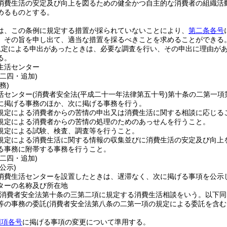
消費生活の安定及び向上を図るための健全かつ自主的な消費者の組織活
めるものとする。
は、この条例に規定する措置が採られていないことにより、
第二条各号
、その旨を申し出て、適当な措置を採るべきことを求めることができる
規定による申出があったときは、必要な調査を行い、その申出に理由が
る。
生活センター
二四・追加)
務)
活センター
(消費者安全法
(平成二十一年法律第五十号)
第十条の二第一項
に掲げる事務のほか、次に掲げる事務を行う。
規定による消費者からの苦情の申出又は消費生活に関する相談に応じる
規定による消費者からの苦情の処理のためのあっせんを行うこと。
規定による試験、検査、調査等を行うこと。
規定による消費生活に関する情報の収集並びに消費生活の安定及び向上
る事務に附帯する事務を行うこと。
二四・追加)
公示)
消費生活センターを設置したときは、遅滞なく、次に掲げる事項を公示
ターの名称及び所在地
(消費者安全法第十条の三第二項に規定する消費生活相談をいう。以下同
等の事務の委託
(消費者安全法第八条の二第一項の規定による委託を含む
同項各号
に掲げる事項の変更について準用する。