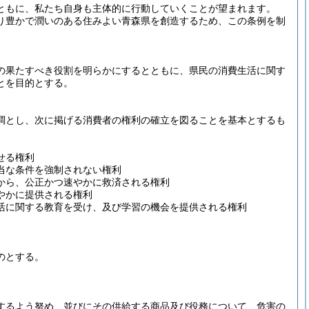
ともに、私たち自身も主体的に行動していくことが望まれます。
り豊かで潤いのある住みよい青森県を創造するため、この条例を制
の果たすべき役割を明らかにするとともに、県民の消費生活に関す
とを目的とする。
調とし、次に掲げる消費者の権利の確立を図ることを基本とするも
せる権利
当な条件を強制されない権利
から、公正かつ速やかに救済される権利
やかに提供される権利
活に関する教育を受け、及び学習の機会を提供される権利
のとする。
するよう努め、並びにその供給する商品及び役務について、危害の