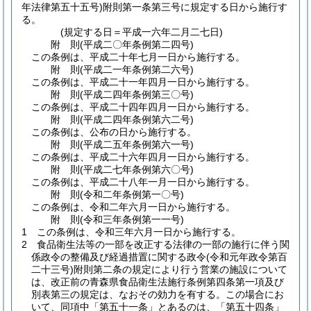
年法律第五十五号)
附則第一条第三号に規定する日から施行す
る。
(規定する日＝平成一六年二月二七日)
附
則
(平成二〇年
条例第二四号)
この条例は、平成二十年七月一日から施行する。
附
則
(平成二一年
条例第二六号)
この条例は、平成二十一年四月一日から施行する。
附
則
(平成二四年
条例第三〇号)
この条例は、平成二十四年四月一日から施行する。
附
則
(平成二四年
条例第六二号)
この条例は、公布の日から施行する。
附
則
(平成二五年
条例第六一号)
この条例は、平成二十六年四月一日から施行する。
附
則
(平成二七年
条例第六〇号)
この条例は、平成二十八年一月一日から施行する。
附
則
(令和二年
条例第一〇号)
この条例は、令和二年六月一日から施行する。
附
則
(令和三年
条例第一一号)
1
この条例は、令和三年六月一日から施行する。
2
食品衛生法等の一部を改正する法律の一部の施行に伴う関
係政令の整備及び経過措置に関する政令
(令和元年政令第百
二十三号)
附則第二条の規定により行う営業の施設について
は、改正前の青森県食品衛生法施行条例第四条第一項及び
別表第三の規定は、なおその効力を有する。
この場合にお
いて、同項中「第五十一条」とあるのは、「第五十四条」