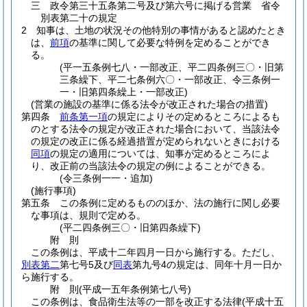
三
政令第三十五条第二号及び第六号に掲げる営業 省令
別表第二十の規定
2
知事は、土地の状況その他特別の事情があると認めたとき
は、
前項
の基準に関して必要な特例を定めることができ
る。
(平一五条例七八・一部改正、平二四条例三〇・旧第
三条繰下、平二七条例六〇・一部改正、令三条例一
一・旧第四条繰上・一部改正)
(営業の施設の基準に係る法令が改正された場合の措置)
第四条
前条第一項
の規定によりその定めるところによるも
のとする法令の規定が改正された場合において、当該法令
の規定の改正に係る経過措置が定められないときにおける
同項
の規定の適用については、知事が定めるところによ
り、改正前の当該法令の規定の例によることができる。
(令三条例一一・追加)
(施行事項)
第五条
この条例に定めるもののほか、法の施行に関し必要
な事項は、規則で定める。
(平二四条例三〇・旧第四条繰下)
附
則
この条例は、平成十二年四月一日から施行する。
ただし、
別表第二
第七号5及び
同表
第九号4の規定は、同年十月一日か
ら施行する。
附
則
(平成一五年
条例第七八号)
この条例は、食品衛生法等の一部を改正する法律
(平成十五