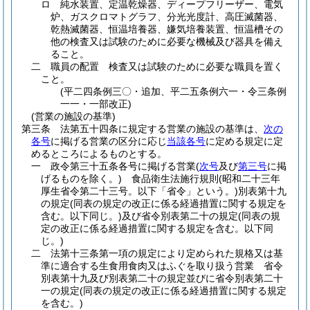
ロ
純水装置、定温乾燥器、ディープフリーザー、電気
炉、ガスクロマトグラフ、分光光度計、高圧滅菌器、
乾熱滅菌器、恒温培養器、嫌気培養装置、恒温槽その
他の検査又は試験のために必要な機械及び器具を備え
ること。
二
職員の配置 検査又は試験のために必要な職員を置く
こと。
(平二四条例三〇・追加、平二五条例六一・令三条例
一一・一部改正)
(営業の施設の基準)
第三条
法第五十四条に規定する営業の施設の基準は、
次の
各号
に掲げる営業の区分に応じ
当該各号
に定める規定に定
めるところによるものとする。
一
政令第三十五条各号に掲げる営業
(
次号
及び
第三号
に掲
げるものを除く。)
食品衛生法施行規則
(昭和二十三年
厚生省令第二十三号。以下「省令」という。)
別表第十九
の規定
(同表の規定の改正に係る経過措置に関する規定を
含む。以下同じ。)
及び省令別表第二十の規定
(同表の規
定の改正に係る経過措置に関する規定を含む。以下同
じ。)
二
法第十三条第一項の規定により定められた規格又は基
準に適合する生食用食肉又はふぐを取り扱う営業 省令
別表第十九及び別表第二十の規定並びに省令別表第二十
一の規定
(同表の規定の改正に係る経過措置に関する規定
を含む。)