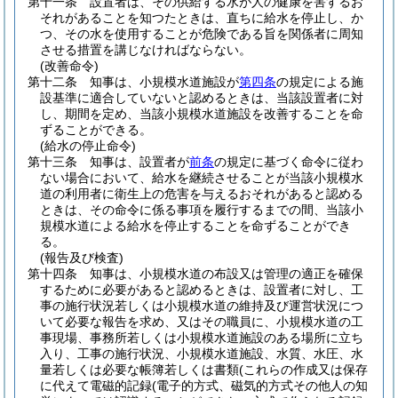
第十一条
設置者は、その供給する水が人の健康を害するお
それがあることを知つたときは、直ちに給水を停止し、か
つ、その水を使用することが危険である旨を関係者に周知
させる措置を講じなければならない。
(改善命令)
第十二条
知事は、小規模水道施設が
第四条
の規定による施
設基準に適合していないと認めるときは、当該設置者に対
し、期間を定め、当該小規模水道施設を改善することを命
ずることができる。
(給水の停止命令)
第十三条
知事は、設置者が
前条
の規定に基づく命令に従わ
ない場合において、給水を継続させることが当該小規模水
道の利用者に衛生上の危害を与えるおそれがあると認める
ときは、その命令に係る事項を履行するまでの間、当該小
規模水道による給水を停止することを命ずることができ
る。
(報告及び検査)
第十四条
知事は、小規模水道の布設又は管理の適正を確保
するために必要があると認めるときは、設置者に対し、工
事の施行状況若しくは小規模水道の維持及び運営状況につ
いて必要な報告を求め、又はその職員に、小規模水道の工
事現場、事務所若しくは小規模水道施設のある場所に立ち
入り、工事の施行状況、小規模水道施設、水質、水圧、水
量若しくは必要な帳簿若しくは書類
(これらの作成又は保存
に代えて電磁的記録
(電子的方式、磁気的方式その他人の知