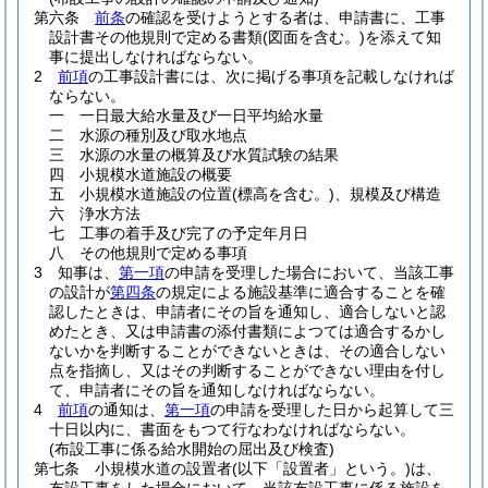
第六条
前条
の確認を受けようとする者は、申請書に、工事
設計書その他規則で定める書類
(図面を含む。)
を添えて知
事に提出しなければならない。
2
前項
の工事設計書には、次に掲げる事項を記載しなければ
ならない。
一
一日最大給水量及び一日平均給水量
二
水源の種別及び取水地点
三
水源の水量の概算及び水質試験の結果
四
小規模水道施設の概要
五
小規模水道施設の位置
(標高を含む。)
、規模及び構造
六
浄水方法
七
工事の着手及び完了の予定年月日
八
その他規則で定める事項
3
知事は、
第一項
の申請を受理した場合において、当該工事
の設計が
第四条
の規定による施設基準に適合することを確
認したときは、申請者にその旨を通知し、適合しないと認
めたとき、又は申請書の添付書類によつては適合するかし
ないかを判断することができないときは、その適合しない
点を指摘し、又はその判断することができない理由を付し
て、申請者にその旨を通知しなければならない。
4
前項
の通知は、
第一項
の申請を受理した日から起算して三
十日以内に、書面をもつて行なわなければならない。
(布設工事に係る給水開始の屈出及び検査)
第七条
小規模水道の設置者
(以下「設置者」という。)
は、