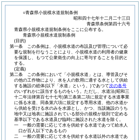
○青森県小規模水道規制条例
昭和四十七年十二月二十三日
青森県条例第四十六号
青森県小規模水道規制条例をここに公布する。
青森県小規模水道規制条例
(目的)
第一条
この条例は、小規模水道の布設及び管理について必
要な規制を行なうことにより、小規模水道の利用者の健康
を保護し、もつて公衆衛生の向上に寄与することを目的と
する。
(定義)
第二条
この条例において「小規模水道」とは、導管及びそ
の他の工作物により、水を人の飲用に適する水として供給
する施設の総体
(以下「水道」という。)
であつて
次の各号
のいずれかに該当するものをいう。
ただし、水道法
(昭和三
十二年法律第百七十七号)
第三条第二項に規定する水道事業
に係る水道、同条第六項に規定する専用水道、他の水道か
ら供給を受ける水のみを水源とし、かつ、当該施設のうち
地中又は地表に施設されている部分の規模が規則で定める
基準以下である水道及び臨時に施設された水道を除く。
一
一般の需要に応じて水を供給する水道であつて給水人
口が百人以下であるもの
二
一般の需要に応じて水を供給する水道以外の水道であ