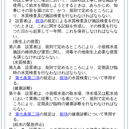
布設工事をした場合において、当該布設工事に係る施設を
使用して給水を開始しようとするときは、あらかじめ、知
事にその旨を届け出で、かつ、規則で定めるところによ
り、水質検査及び施設検査を行なわなければならない。
2
設置者は、
前項
の規定による水質検査及び施設検査を行な
つたときは、これに関する記録を作成し、その検査を行な
つた日から起算して一年間、これを保存しなければならな
い。
(衛生上の措置)
第八条
設置者は、規則で定めるところにより、小規模水道
施設の維持及び運営に関し、消毒その他衛生上必要な措置
を講じなければならない。
(水質検査)
第九条
設置者は、規則で定めるところにより、定期及び臨
時の水質検査を行なわなければならない。
2
第七条第二項
の規定は、
前項
の水質検査について準用す
る。
(健康診断)
第十条
設置者は、小規模水道の取水場、浄水場又は配水池
において業務に従事している者について、規則で定めると
ころにより、定期及び臨時の健康診断を行なわなければな
らない。
2
第七条第二項
の規定は、
前項
の健康診断について準用す
る。
(給水の緊急停止)