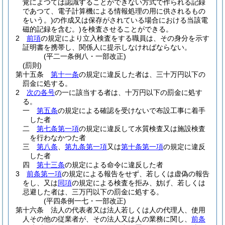
覚によつては認識することができない方式で作られる記録
であつて、電子計算機による情報処理の用に供されるもの
をいう。)
の作成又は保存がされている場合における当該電
磁的記録を含む。)
を検査させることができる。
2
前項
の規定により立入検査をする職員は、その身分を示す
証明書を携帯し、関係人に提示しなければならない。
(平二一条例八・一部改正)
(罰則)
第十五条
第十一条
の規定に違反した者は、三十万円以下の
罰金に処する。
2
次の各号
の一に該当する者は、十万円以下の罰金に処す
る。
一
第五条
の規定による確認を受けないで布設工事に着手
した者
二
第七条第一項
の規定に違反して水質検査又は施設検査
を行わなかつた者
三
第八条
、
第九条第一項
又は
第十条第一項
の規定に違反
した者
四
第十三条
の規定による命令に違反した者
3
前条第一項
の規定による報告をせず、若しくは虚偽の報告
をし、又は
同項
の規定による検査を拒み、妨げ、若しくは
忌避した者は、三万円以下の罰金に処する。
(平四条例一七・一部改正)
第十六条
法人の代表者又は法人若しくは人の代理人、使用
人その他の従業者が、その法人又は人の業務に関し、
前条