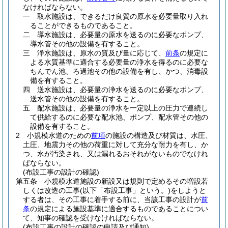
なければならない。
一
取水施設は、できるだけ良質の原水を必要量取り入れ
ることができるものであること。
二
導水施設は、必要量の原水を送るのに必要なポンプ、
導水管その他の設備を有すること。
三
浄水施設は、原水の質及び量に応じて、
前条
の規定に
よる水質基準に適合する必要量の浄水を得るのに必要な
ちんでん池、ろ過池その他の設備を有し、かつ、消毒設
備を有すること。
四
送水施設は、必要量の浄水を送るのに必要なポンプ、
送水管その他の設備を有すること。
五
配水施設は、必要量の浄水を一定以上の圧力で連続し
て供給するのに必要な配水池、ポンプ、配水管その他の
設備を有すること。
2
小規模水道のための
前項
の施設の構造及び材質は、水圧、
土圧、地震力その他の荷重に対して充分な耐力を有し、か
つ、水が汚染され、又は漏れるおそれがないものでなけれ
ばならない。
(布設工事の設計の確認)
第五条
小規模水道施設の新設又は規則で定めるその増設若
しくは改造の工事
(以下「布設工事」という。)
をしようと
する者は、その工事に着手する前に、当該工事の設計が
前
条
の規定による施設基準に適合するものであることについ
て、知事の確認を受けなければならない。
(布設工事の設計の確認の申請及び通知)