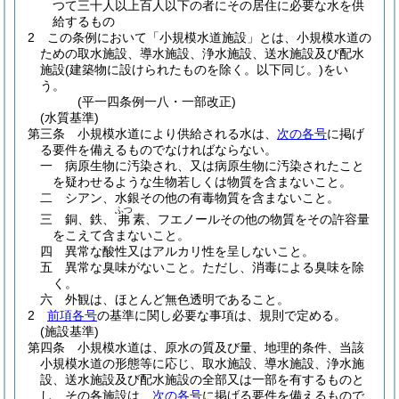
つて三十人以上百人以下の者にその居住に必要な水を供
給するもの
2
この条例において「小規模水道施設」とは、小規模水道の
ための取水施設、導水施設、浄水施設、送水施設及び配水
施設
(建築物に設けられたものを除く。以下同じ。)
をい
う。
(平一四条例一八・一部改正)
(水質基準)
第三条
小規模水道により供給される水は、
次の各号
に掲げ
る要件を備えるものでなければならない。
一
病原生物に汚染され、又は病原生物に汚染されたこと
を疑わせるような生物若しくは物質を含まないこと。
二
シアン、水銀その他の有毒物質を含まないこと。
ふつ
三
銅、鉄、
素、フエノールその他の物質をその許容量
弗
をこえて含まないこと。
四
異常な酸性又はアルカリ性を呈しないこと。
五
異常な臭味がないこと。
ただし、消毒による臭味を除
く。
六
外観は、ほとんど無色透明であること。
2
前項各号
の基準に関し必要な事項は、規則で定める。
(施設基準)
第四条
小規模水道は、原水の質及び量、地理的条件、当該
小規模水道の形態等に応じ、取水施設、導水施設、浄水施
設、送水施設及び配水施設の全部又は一部を有するものと
し、その各施設は、
次の各号
に掲げる要件を備えるもので