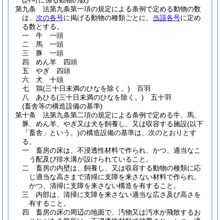
(許可に係る動物の数)
第九条
法第九条第一項の規定による条例で定める動物の数
は、
次の各号
に掲げる動物の種類ごとに、
当該各号
に定め
る数とする。
一
牛 一頭
二
馬 一頭
三
豚 一頭
四
めん羊 四頭
五
やぎ 四頭
六
犬 十頭
七
鶏
(三十日未満のひなを除く。)
百羽
八
あひる
(三十日未満のひなを除く。)
五十羽
(畜舎等の構造設備の基準)
第十条
法第九条第二項の規定による条例で定める牛、馬、
豚、めん羊、やぎ又は犬を飼養し、又は収容する施設
(以下
「畜舎」という。)
の構造設備の基準は、次のとおりとす
る。
一
畜房の床は、不浸透性材料で作られ、かつ、適当なこ
う配及び排水溝が設けられていること。
二
畜房の内壁は、飼養し、又は収容する動物の種類に応
じ適当な高さまで清掃に支障を来さない材料で作られ、
かつ、清掃に支障を来さない構造を有すること。
三
内部は、清掃に支障を来さない適当な広さ及び高さを
有すること。
四
畜房の床の周辺の地面で、汚物又は汚水が飛散するお