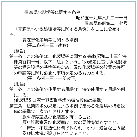
○青森県化製場等に関する条例
昭和五十九年六月二十一日
青森県条例第二十七号
〔青森県へい獣処理場等に関する条例〕をここに公布す
る。
青森県化製場等に関する条例
(平二条例一三・改称)
(趣旨)
第一条
この条例は、化製場等に関する法律
(昭和二十三年法
律第百四十号。以下「法」という。)
の規定に基づき化製場
等の構造設備の基準等を定め、及び化製場等の設置の許可
の申請等に関し必要な事項を定めるものとする。
(平二条例一三・一部改正)
(用語)
第二条
この条例で使用する用語は、法で使用する用語の例
による。
(化製場又は死亡獣畜取扱場の構造設備の基準)
第三条
法第四条の規定による条例で定める化製場の構造設
備の基準は、次のとおりとする。
一
原料貯蔵室及び化製室を有すること。
二
原料貯蔵室及び化製室は、次の要件を満たすこと。
イ
床は、不浸透性材料で作られ、かつ、適当なこう配
及び排水溝が設けられていること。