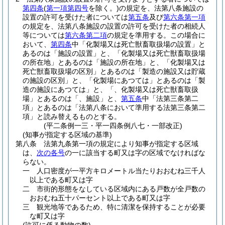
第四条
(
第一項第四号
を除く。)
の規定を、法第八条施設の
設置の許可を受けた者については
第五条
及び
第六条第一項
の規定を、法第八条施設の設置の許可を受けた者の相続人
等については
第六条第二項
の規定を準用する。
この場合に
おいて、
第四条
中「化製場又は死亡獣畜取扱場の設置」と
あるのは「施設の設置」と、「化製場又は死亡獣畜取扱場
の所在地」とあるのは「施設の所在地」と、「化製場又は
死亡獣畜取扱場の区別」とあるのは「製造の施設又は貯蔵
の施設の区別」と、「化製場にあつては」とあるのは「製
造の施設にあつては」と、「、化製場又は死亡獣畜取扱
場」とあるのは「、施設」と、
第五条
中「法第三条第二
項」とあるのは「法第八条において準用する法第三条第二
項」と読み替えるものとする。
(平二条例一三・平一四条例八七・一部改正)
(知事が指定する区域の基準)
第八条
法第九条第一項の規定により知事が指定する区域
は、
次の各号
の一に該当する町又は字の区域でなければな
らない。
一
人口密度が一平方キロメートル当たりおおむね三千人
以上である町又は字
二
市街的形態をなしている区域内にある戸数が全戸数の
おおむね五十パーセント以上である町又は字
三
観光地等であるため、特に清潔を保持することが必要
な町又は字