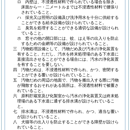
ロ
内壁は、不浸透性材料で作られている場合を除き、
床面から一・二メートルまでは不浸透性材料で腰張り
されていること。
ハ
採光又は照明の設備及び洗浄用水を十分に供給する
ことができる給水設備が設けられていること。
ニ
臭気を処理することができる適切な設備が設けられ
ていること。
ホ
窓その他の開口部には、蚊、はえ等の出入りを防止
するための金網等の設備が設けられていること。
三
汚物処理設備として、汚物だめ及び汚水の浄化装置を
有すること。
ただし、汚水を終末処理場のある下水道に
直接流出させることができる場合には、汚水の浄化装置
を有することを要しない。
四
汚物だめは、不浸透性材料で作られ、かつ、密閉する
ことができる覆いが設けられていること。
五
汚物だめの周辺の地面で、汚物を搬出入する際に汚物
が飛散するおそれがある箇所は、不浸透性材料で被覆さ
れていること。
六
原料貯蔵室及び化製室から汚水の浄化装置又は終末処
理場のある下水道に通ずる排水溝が設けられているこ
と。
七
排水溝は、不浸透性材料で作られ、かつ、適当な覆い
が設けられていること。
八
犬猫等の出入りを防止することができる障壁が設けら
れていること。