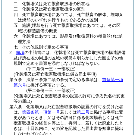
二
化製場又は死亡獣畜取扱場の所在地
三
化製場又は死亡獣畜取扱場の区別
四
死亡獣畜取扱場にあつては、死亡獣畜の解体、埋却又
は焼却のいずれを行うものであるかの区別
五
施設
(埋却を行う死亡獣畜取扱場にあつては、その区
域)
の構造設備の概要
六
化製場にあつては、製品及び取扱原料の種目並びに処
理方法
七
その他規則で定める事項
2
前項
の申請書には、化製場又は死亡獣畜取扱場の構造設備
及び所在地の周辺の区域の状況を明らかにした図面その他
規則で定める書類を添付しなければならない。
(平二条例一三・一部改正)
(化製場又は死亡獣畜取扱場に係る届出事項)
第五条
法第三条第二項の条例で定める事項は、
前条第一項
第六号
に掲げる事項とする。
(平二条例一三・一部改正)
(化製場又は死亡獣畜取扱場の設置の許可に係る氏名の変更
等の届出)
第六条
化製場又は死亡獣畜取扱場の設置の許可を受けた者
は、
第四条第一項第一号
若しくは
第二号
に掲げる事項に変
更があつたとき、又はその許可に係る化製場若しくは死亡
獣畜取扱場の経営を停止し、再開し、若しくは廃止したと
きは、十日以内に、その旨を記載した届出書を知事に提出
しなければならない。