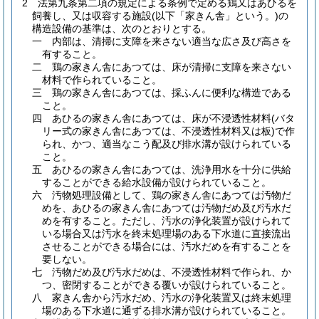
2
法第九条第二項の規定による条例で定める鶏又はあひるを
飼養し、又は収容する施設
(以下「家きん舎」という。)
の
構造設備の基準は、次のとおりとする。
一
内部は、清掃に支障を来さない適当な広さ及び高さを
有すること。
二
鶏の家きん舎にあつては、床が清掃に支障を来さない
材料で作られていること。
三
鶏の家きん舎にあつては、採ふんに便利な構造である
こと。
四
あひるの家きん舎にあつては、床が不浸透性材料
(バタ
リー式の家きん舎にあつては、不浸透性材料又は板)
で作
られ、かつ、適当なこう配及び排水溝が設けられている
こと。
五
あひるの家きん舎にあつては、洗浄用水を十分に供給
することができる給水設備が設けられていること。
六
汚物処理設備として、鶏の家きん舎にあつては汚物だ
めを、あひるの家きん舎にあつては汚物だめ及び汚水だ
めを有すること。
ただし、汚水の浄化装置が設けられて
いる場合又は汚水を終末処理場のある下水道に直接流出
させることができる場合には、汚水だめを有することを
要しない。
七
汚物だめ及び汚水だめは、不浸透性材料で作られ、か
つ、密閉することができる覆いが設けられていること。
八
家きん舎から汚水だめ、汚水の浄化装置又は終末処理
場のある下水道に通ずる排水溝が設けられていること。