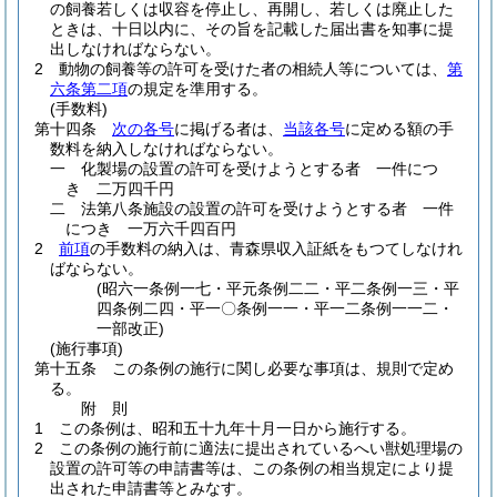
の飼養若しくは収容を停止し、再開し、若しくは廃止した
ときは、十日以内に、その旨を記載した届出書を知事に提
出しなければならない。
2
動物の飼養等の許可を受けた者の相続人等については、
第
六条第二項
の規定を準用する。
(手数料)
第十四条
次の各号
に掲げる者は、
当該各号
に定める額の手
数料を納入しなければならない。
一
化製場の設置の許可を受けようとする者 一件につ
き 二万四千円
二
法第八条施設の設置の許可を受けようとする者 一件
につき 一万六千四百円
2
前項
の手数料の納入は、青森県収入証紙をもつてしなけれ
ばならない。
(昭六一条例一七・平元条例二二・平二条例一三・平
四条例二四・平一〇条例一一・平一二条例一一二・
一部改正)
(施行事項)
第十五条
この条例の施行に関し必要な事項は、規則で定め
る。
附
則
1
この条例は、昭和五十九年十月一日から施行する。
2
この条例の施行前に適法に提出されているへい獣処理場の
設置の許可等の申請書等は、この条例の相当規定により提
出された申請書等とみなす。