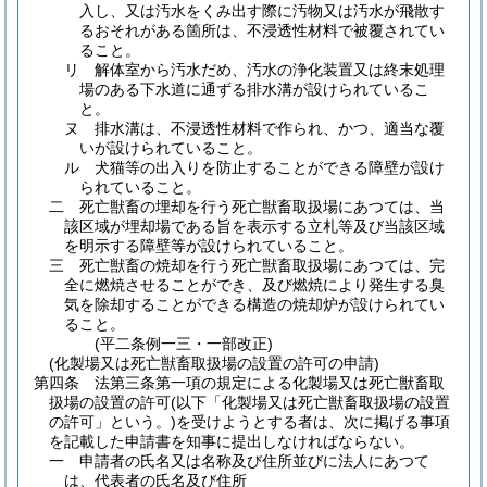
入し、又は汚水をくみ出す際に汚物又は汚水が飛散す
るおそれがある箇所は、不浸透性材料で被覆されてい
ること。
リ
解体室から汚水だめ、汚水の浄化装置又は終末処理
場のある下水道に通ずる排水溝が設けられているこ
と。
ヌ
排水溝は、不浸透性材料で作られ、かつ、適当な覆
いが設けられていること。
ル
犬猫等の出入りを防止することができる障壁が設け
られていること。
二
死亡獣畜の埋却を行う死亡獣畜取扱場にあつては、当
該区域が埋却場である旨を表示する立札等及び当該区域
を明示する障壁等が設けられていること。
三
死亡獣畜の焼却を行う死亡獣畜取扱場にあつては、完
全に燃焼させることができ、及び燃焼により発生する臭
気を除却することができる構造の焼却炉が設けられてい
ること。
(平二条例一三・一部改正)
(化製場又は死亡獣畜取扱場の設置の許可の申請)
第四条
法第三条第一項の規定による化製場又は死亡獣畜取
扱場の設置の許可
(以下「化製場又は死亡獣畜取扱場の設置
の許可」という。)
を受けようとする者は、次に掲げる事項
を記載した申請書を知事に提出しなければならない。
一
申請者の氏名又は名称及び住所並びに法人にあつて
は、代表者の氏名及び住所