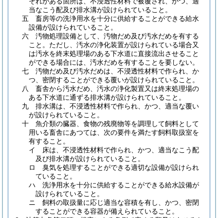
それがある箇所は、不浸透性材料で被覆され、かつ、適
当なこう配及び排水溝が設けられていること。
五
畜房等の洗浄用水を十分に供給することができる給水
設備が設けられていること。
六
汚物処理設備として、汚物だめ及び汚水だめを有する
こと。
ただし、汚水の浄化装置が設けられている場合又
は汚水を終末処理場のある下水道に直接流出させること
ができる場合には、汚水だめを有することを要しない。
七
汚物だめ及び汚水だめは、不浸透性材料で作られ、か
つ、密閉することができる覆いが設けられていること。
八
畜舎から汚水だめ、汚水の浄化製置又は終末処理場の
ある下水道に通ずる排水溝が設けられていること。
九
排水溝は、不浸透性材料で作られ、かつ、適当な覆い
が設けられていること。
十
魚介類の臓器、食物の残廃物等を調理して飼料として
用いる畜舎にあつては、次の要件を満たす飼料取扱室を
有すること。
イ
床は、不浸透性材料で作られ、かつ、適当なこう配
及び排水溝が設けられていること。
ロ
臭気を処理することができる適切な設備が設けられ
ていること。
ハ
洗浄用水を十分に供給することができる給水設備が
設けられていること。
ニ
飼料の取扱量に応じ適当な容積を有し、かつ、密閉
することができる容器が備えられていること。