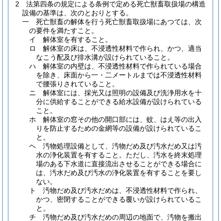
2
法第四条の規定による条例で定める死亡獣畜取扱場の構造
設備の基準は、次のとおりとする。
一
死亡獣畜の解体を行う死亡獣畜取扱場にあつては、次
の要件を満たすこと。
イ
解体室を有すること。
ロ
解体室の床は、不浸透性材料で作られ、かつ、適当
なこう配及び排水溝が設けられていること。
ハ
解体室の内壁は、不浸透性材料で作られている場合
を除き、床面から一・二メートルまでは不浸透性材料
で腰張りされていること。
ニ
解体室には、採光又は照明の設備及び洗浄用水を十
分に供給することができる給水設備が設けられている
こと。
ホ
解体室の窓その他の開口部には、蚊、はえ等の出入
りを防止するための金網等の設備が設けられているこ
と。
ヘ
汚物処理設備として、汚物だめ及び汚水だめ又は汚
水の浄化装置を有すること。
ただし、汚水を終末処理
場のある下水道に直接流出させることができる場合に
は、汚水だめ及び汚水の浄化装置を有することを要し
ない。
ト
汚物だめ及び汚水だめは、不浸透性材料で作られ、
かつ、密閉することができる覆いが設けられているこ
と。
チ
汚物だめ及び汚水だめの周辺の地面で、汚物を搬出