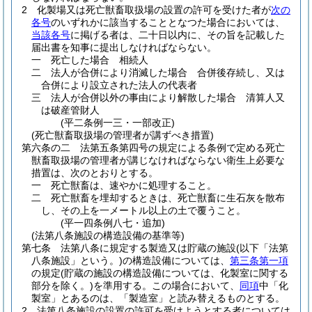
2
化製場又は死亡獣畜取扱場の設置の許可を受けた者が
次の
各号
のいずれかに該当することとなつた場合においては、
当該各号
に掲げる者は、二十日以内に、その旨を記載した
届出書を知事に提出しなければならない。
一
死亡した場合 相続人
二
法人が合併により消滅した場合 合併後存続し、又は
合併により設立された法人の代表者
三
法人が合併以外の事由により解散した場合 清算人又
は破産管財人
(平二条例一三・一部改正)
(死亡獣畜取扱場の管理者が講ずべき措置)
第六条の二
法第五条第四号の規定による条例で定める死亡
獣畜取扱場の管理者が講じなければならない衛生上必要な
措置は、次のとおりとする。
一
死亡獣畜は、速やかに処理すること。
二
死亡獣畜を埋却するときは、死亡獣畜に生石灰を散布
し、その上を一メートル以上の土で覆うこと。
(平一四条例八七・追加)
(法第八条施設の構造設備の基準等)
第七条
法第八条に規定する製造又は貯蔵の施設
(以下「法第
八条施設」という。)
の構造設備については、
第三条第一項
の規定
(貯蔵の施設の構造設備については、化製室に関する
部分を除く。)
を準用する。
この場合において、
同項
中「化
製室」とあるのは、「製造室」と読み替えるものとする。
2
法第八条施設の設置の許可を受けようとする者については