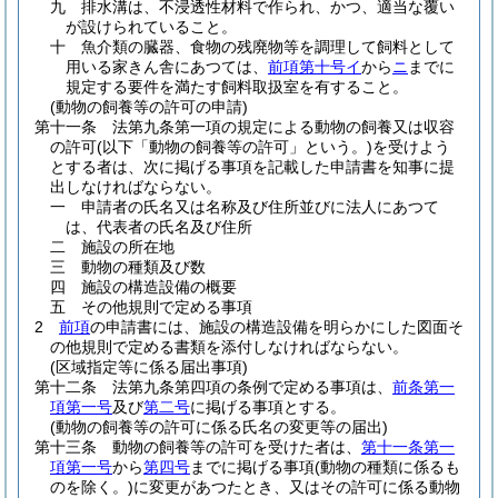
九
排水溝は、不浸透性材料で作られ、かつ、適当な覆い
が設けられていること。
十
魚介類の臓器、食物の残廃物等を調理して飼料として
用いる家きん舎にあつては、
前項第十号イ
から
ニ
までに
規定する要件を満たす飼料取扱室を有すること。
(動物の飼養等の許可の申請)
第十一条
法第九条第一項の規定による動物の飼養又は収容
の許可
(以下「動物の飼養等の許可」という。)
を受けよう
とする者は、次に掲げる事項を記載した申請書を知事に提
出しなければならない。
一
申請者の氏名又は名称及び住所並びに法人にあつて
は、代表者の氏名及び住所
二
施設の所在地
三
動物の種類及び数
四
施設の構造設備の概要
五
その他規則で定める事項
2
前項
の申請書には、施設の構造設備を明らかにした図面そ
の他規則で定める書類を添付しなければならない。
(区域指定等に係る届出事項)
第十二条
法第九条第四項の条例で定める事項は、
前条第一
項第一号
及び
第二号
に掲げる事項とする。
(動物の飼養等の許可に係る氏名の変更等の届出)
第十三条
動物の飼養等の許可を受けた者は、
第十一条第一
項第一号
から
第四号
までに掲げる事項
(動物の種類に係るも
のを除く。)
に変更があつたとき、又はその許可に係る動物