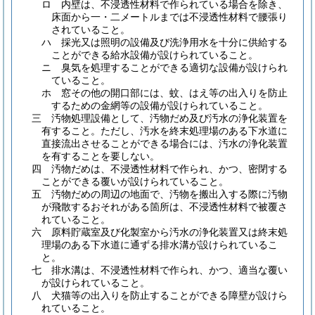
ロ
内壁は、不浸透性材料で作られている場合を除き、
床面から一・二メートルまでは不浸透性材料で腰張り
されていること。
ハ
採光又は照明の設備及び洗浄用水を十分に供給する
ことができる給水設備が設けられていること。
ニ
臭気を処理することができる適切な設備が設けられ
ていること。
ホ
窓その他の開口部には、蚊、はえ等の出入りを防止
するための金網等の設備が設けられていること。
三
汚物処理設備として、汚物だめ及び汚水の浄化装置を
有すること。
ただし、汚水を終末処理場のある下水道に
直接流出させることができる場合には、汚水の浄化装置
を有することを要しない。
四
汚物だめは、不浸透性材料で作られ、かつ、密閉する
ことができる覆いが設けられていること。
五
汚物だめの周辺の地面で、汚物を搬出入する際に汚物
が飛散するおそれがある箇所は、不浸透性材料で被覆さ
れていること。
六
原料貯蔵室及び化製室から汚水の浄化装置又は終末処
理場のある下水道に通ずる排水溝が設けられているこ
と。
七
排水溝は、不浸透性材料で作られ、かつ、適当な覆い
が設けられていること。
八
犬猫等の出入りを防止することができる障壁が設けら
れていること。