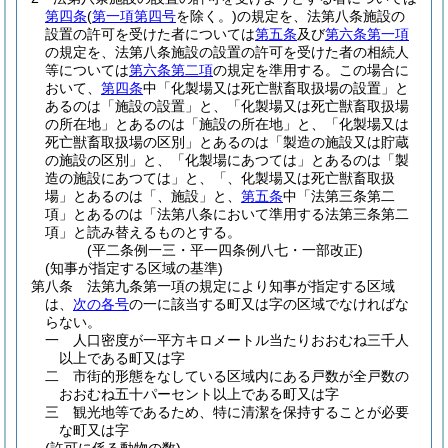
第四条
(
第一項第四号
を除く。)
の規定を、法第八条施設の
設置の許可を受けた者については
第五条
及び
第六条第一項
の規定を、法第八条施設の設置の許可を受けた者の相続人
等については
第六条第二項
の規定を準用する。
この場合に
おいて、
第四条
中「化製場又は死亡獣畜取扱場の設置」と
あるのは「施設の設置」と、「化製場又は死亡獣畜取扱場
の所在地」とあるのは「施設の所在地」と、「化製場又は
死亡獣畜取扱場の区別」とあるのは「製造の施設又は貯蔵
の施設の区別」と、「化製場にあつては」とあるのは「製
造の施設にあつては」と、「、化製場又は死亡獣畜取扱
場」とあるのは「、施設」と、
第五条
中「法第三条第二
項」とあるのは「法第八条において準用する法第三条第二
項」と読み替えるものとする。
(平二条例一三・平一四条例八七・一部改正)
(知事が指定する区域の基準)
第八条
法第九条第一項の規定により知事が指定する区域
は、
次の各号
の一に該当する町又は字の区域でなければな
らない。
一
人口密度が一平方キロメートル当たりおおむね三千人
以上である町又は字
二
市街的形態をなしている区域内にある戸数が全戸数の
おおむね五十パーセント以上である町又は字
三
観光地等であるため、特に清潔を保持することが必要
な町又は字