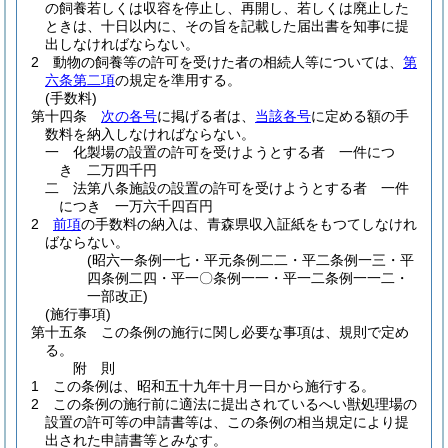
の飼養若しくは収容を停止し、再開し、若しくは廃止した
ときは、十日以内に、その旨を記載した届出書を知事に提
出しなければならない。
2
動物の飼養等の許可を受けた者の相続人等については、
第
六条第二項
の規定を準用する。
(手数料)
第十四条
次の各号
に掲げる者は、
当該各号
に定める額の手
数料を納入しなければならない。
一
化製場の設置の許可を受けようとする者 一件につ
き 二万四千円
二
法第八条施設の設置の許可を受けようとする者 一件
につき 一万六千四百円
2
前項
の手数料の納入は、青森県収入証紙をもつてしなけれ
ばならない。
(昭六一条例一七・平元条例二二・平二条例一三・平
四条例二四・平一〇条例一一・平一二条例一一二・
一部改正)
(施行事項)
第十五条
この条例の施行に関し必要な事項は、規則で定め
る。
附
則
1
この条例は、昭和五十九年十月一日から施行する。
2
この条例の施行前に適法に提出されているへい獣処理場の
設置の許可等の申請書等は、この条例の相当規定により提
出された申請書等とみなす。