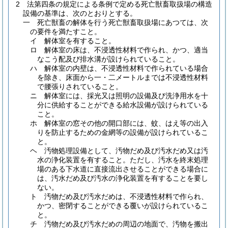
2
法第四条の規定による条例で定める死亡獣畜取扱場の構造
設備の基準は、次のとおりとする。
一
死亡獣畜の解体を行う死亡獣畜取扱場にあつては、次
の要件を満たすこと。
イ
解体室を有すること。
ロ
解体室の床は、不浸透性材料で作られ、かつ、適当
なこう配及び排水溝が設けられていること。
ハ
解体室の内壁は、不浸透性材料で作られている場合
を除き、床面から一・二メートルまでは不浸透性材料
で腰張りされていること。
ニ
解体室には、採光又は照明の設備及び洗浄用水を十
分に供給することができる給水設備が設けられている
こと。
ホ
解体室の窓その他の開口部には、蚊、はえ等の出入
りを防止するための金網等の設備が設けられているこ
と。
ヘ
汚物処理設備として、汚物だめ及び汚水だめ又は汚
水の浄化装置を有すること。
ただし、汚水を終末処理
場のある下水道に直接流出させることができる場合に
は、汚水だめ及び汚水の浄化装置を有することを要し
ない。
ト
汚物だめ及び汚水だめは、不浸透性材料で作られ、
かつ、密閉することができる覆いが設けられているこ
と。
チ
汚物だめ及び汚水だめの周辺の地面で、汚物を搬出