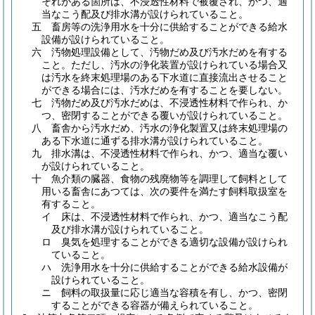
それがある箇所は、不浸透性材料で被覆され、かつ、適
当なこう配及び排水溝が設けられていること。
五
畜房等の洗浄用水を十分に供給することができる給水
設備が設けられていること。
六
汚物処理設備として、汚物だめ及び汚水だめを有する
こと。
ただし、汚水の浄化装置が設けられている場合又
は汚水を終末処理場のある下水道に直接流出させること
ができる場合には、汚水だめを有することを要しない。
七
汚物だめ及び汚水だめは、不浸透性材料で作られ、か
つ、密閉することができる覆いが設けられていること。
八
畜舎から汚水だめ、汚水の浄化製置又は終末処理場の
ある下水道に通ずる排水溝が設けられていること。
九
排水溝は、不浸透性材料で作られ、かつ、適当な覆い
が設けられていること。
十
魚介類の臓器、食物の残廃物等を調理して飼料として
用いる畜舎にあつては、次の要件を満たす飼料取扱室を
有すること。
イ
床は、不浸透性材料で作られ、かつ、適当なこう配
及び排水溝が設けられていること。
ロ
臭気を処理することができる適切な設備が設けられ
ていること。
ハ
洗浄用水を十分に供給することができる給水設備が
設けられていること。
ニ
飼料の取扱量に応じ適当な容積を有し、かつ、密閉
することができる容器が備えられていること。