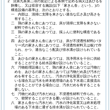
2
法第九条第二項の規定による条例で定める鶏又はあひるを
飼養し、又は収容する施設
(以下「家きん舎」という。)
の
構造設備の基準は、次のとおりとする。
一
内部は、清掃に支障を来さない適当な広さ及び高さを
有すること。
二
鶏の家きん舎にあつては、床が清掃に支障を来さない
材料で作られていること。
三
鶏の家きん舎にあつては、採ふんに便利な構造である
こと。
四
あひるの家きん舎にあつては、床が不浸透性材料
(バタ
リー式の家きん舎にあつては、不浸透性材料又は板)
で作
られ、かつ、適当なこう配及び排水溝が設けられている
こと。
五
あひるの家きん舎にあつては、洗浄用水を十分に供給
することができる給水設備が設けられていること。
六
汚物処理設備として、鶏の家きん舎にあつては汚物だ
めを、あひるの家きん舎にあつては汚物だめ及び汚水だ
めを有すること。
ただし、汚水の浄化装置が設けられて
いる場合又は汚水を終末処理場のある下水道に直接流出
させることができる場合には、汚水だめを有することを
要しない。
七
汚物だめ及び汚水だめは、不浸透性材料で作られ、か
つ、密閉することができる覆いが設けられていること。
八
家きん舎から汚水だめ、汚水の浄化装置又は終末処理
場のある下水道に通ずる排水溝が設けられていること。