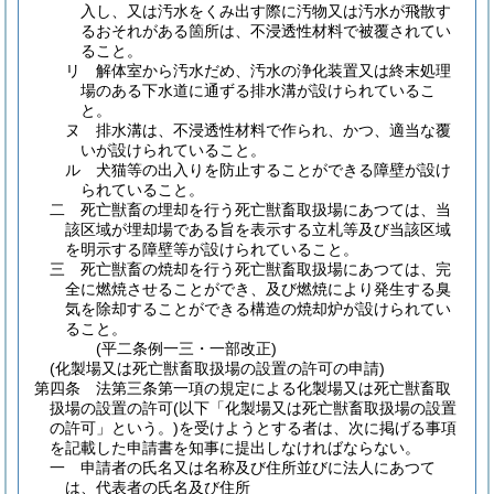
入し、又は汚水をくみ出す際に汚物又は汚水が飛散す
るおそれがある箇所は、不浸透性材料で被覆されてい
ること。
リ
解体室から汚水だめ、汚水の浄化装置又は終末処理
場のある下水道に通ずる排水溝が設けられているこ
と。
ヌ
排水溝は、不浸透性材料で作られ、かつ、適当な覆
いが設けられていること。
ル
犬猫等の出入りを防止することができる障壁が設け
られていること。
二
死亡獣畜の埋却を行う死亡獣畜取扱場にあつては、当
該区域が埋却場である旨を表示する立札等及び当該区域
を明示する障壁等が設けられていること。
三
死亡獣畜の焼却を行う死亡獣畜取扱場にあつては、完
全に燃焼させることができ、及び燃焼により発生する臭
気を除却することができる構造の焼却炉が設けられてい
ること。
(平二条例一三・一部改正)
(化製場又は死亡獣畜取扱場の設置の許可の申請)
第四条
法第三条第一項の規定による化製場又は死亡獣畜取
扱場の設置の許可
(以下「化製場又は死亡獣畜取扱場の設置
の許可」という。)
を受けようとする者は、次に掲げる事項
を記載した申請書を知事に提出しなければならない。
一
申請者の氏名又は名称及び住所並びに法人にあつて
は、代表者の氏名及び住所