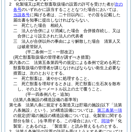
2
化製場又は死亡獣畜取扱場の設置の許可を受けた者が
次の
各号
のいずれかに該当することとなつた場合においては、
当該各号
に掲げる者は、二十日以内に、その旨を記載した
届出書を知事に提出しなければならない。
一
死亡した場合 相続人
二
法人が合併により消滅した場合 合併後存続し、又は
合併により設立された法人の代表者
三
法人が合併以外の事由により解散した場合 清算人又
は破産管財人
(平二条例一三・一部改正)
(死亡獣畜取扱場の管理者が講ずべき措置)
第六条の二
法第五条第四号の規定による条例で定める死亡
獣畜取扱場の管理者が講じなければならない衛生上必要な
措置は、次のとおりとする。
一
死亡獣畜は、速やかに処理すること。
二
死亡獣畜を埋却するときは、死亡獣畜に生石灰を散布
し、その上を一メートル以上の土で覆うこと。
(平一四条例八七・追加)
(法第八条施設の構造設備の基準等)
第七条
法第八条に規定する製造又は貯蔵の施設
(以下「法第
八条施設」という。)
の構造設備については、
第三条第一項
の規定
(貯蔵の施設の構造設備については、化製室に関する
部分を除く。)
を準用する。
この場合において、
同項
中「化
製室」とあるのは、「製造室」と読み替えるものとする。
2
法第八条施設の設置の許可を受けようとする者については