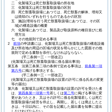
二
化製場又は死亡獣畜取扱場の所在地
三
化製場又は死亡獣畜取扱場の区別
四
死亡獣畜取扱場にあつては、死亡獣畜の解体、埋却又
は焼却のいずれを行うものであるかの区別
五
施設
(埋却を行う死亡獣畜取扱場にあつては、その区
域)
の構造設備の概要
六
化製場にあつては、製品及び取扱原料の種目並びに処
理方法
七
その他規則で定める事項
2
前項
の申請書には、化製場又は死亡獣畜取扱場の構造設備
及び所在地の周辺の区域の状況を明らかにした図面その他
規則で定める書類を添付しなければならない。
(平二条例一三・一部改正)
(化製場又は死亡獣畜取扱場に係る届出事項)
第五条
法第三条第二項の条例で定める事項は、
前条第一項
第六号
に掲げる事項とする。
(平二条例一三・一部改正)
(化製場又は死亡獣畜取扱場の設置の許可に係る氏名の変更
等の届出)
第六条
化製場又は死亡獣畜取扱場の設置の許可を受けた者
は、
第四条第一項第一号
若しくは
第二号
に掲げる事項に変
更があつたとき、又はその許可に係る化製場若しくは死亡
獣畜取扱場の経営を停止し、再開し、若しくは廃止したと
きは、十日以内に、その旨を記載した届出書を知事に提出
しなければならない。