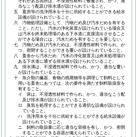
それがある箇所は、不浸透性材料で被覆され、かつ、適
当なこう配及び排水溝が設けられていること。
五
畜房等の洗浄用水を十分に供給することができる給水
設備が設けられていること。
六
汚物処理設備として、汚物だめ及び汚水だめを有する
こと。
ただし、汚水の浄化装置が設けられている場合又
は汚水を終末処理場のある下水道に直接流出させること
ができる場合には、汚水だめを有することを要しない。
七
汚物だめ及び汚水だめは、不浸透性材料で作られ、か
つ、密閉することができる覆いが設けられていること。
八
畜舎から汚水だめ、汚水の浄化製置又は終末処理場の
ある下水道に通ずる排水溝が設けられていること。
九
排水溝は、不浸透性材料で作られ、かつ、適当な覆い
が設けられていること。
十
魚介類の臓器、食物の残廃物等を調理して飼料として
用いる畜舎にあつては、次の要件を満たす飼料取扱室を
有すること。
イ
床は、不浸透性材料で作られ、かつ、適当なこう配
及び排水溝が設けられていること。
ロ
臭気を処理することができる適切な設備が設けられ
ていること。
ハ
洗浄用水を十分に供給することができる給水設備が
設けられていること。
ニ
飼料の取扱量に応じ適当な容積を有し、かつ、密閉
することができる容器が備えられていること。