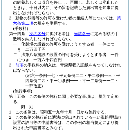
の飼養若しくは収容を停止し、再開し、若しくは廃止した
ときは、十日以内に、その旨を記載した届出書を知事に提
出しなければならない。
2
動物の飼養等の許可を受けた者の相続人等については、
第
六条第二項
の規定を準用する。
(手数料)
第十四条
次の各号
に掲げる者は、
当該各号
に定める額の手
数料を納入しなければならない。
一
化製場の設置の許可を受けようとする者 一件につ
き 二万四千円
二
法第八条施設の設置の許可を受けようとする者 一件
につき 一万六千四百円
2
前項
の手数料の納入は、青森県収入証紙をもつてしなけれ
ばならない。
(昭六一条例一七・平元条例二二・平二条例一三・平
四条例二四・平一〇条例一一・平一二条例一一二・
一部改正)
(施行事項)
第十五条
この条例の施行に関し必要な事項は、規則で定め
る。
附
則
1
この条例は、昭和五十九年十月一日から施行する。
2
この条例の施行前に適法に提出されているへい獣処理場の
設置の許可等の申請書等は、この条例の相当規定により提
出された申請書等とみなす。