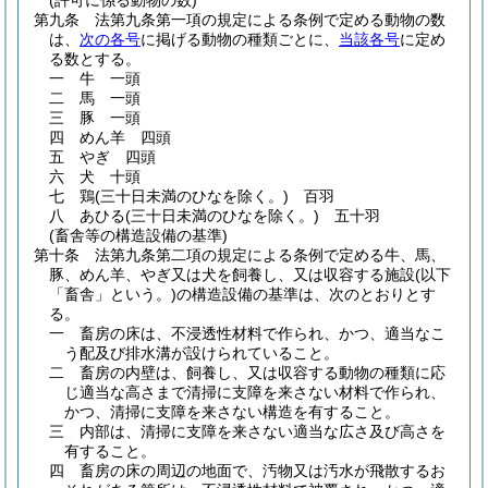
(許可に係る動物の数)
第九条
法第九条第一項の規定による条例で定める動物の数
は、
次の各号
に掲げる動物の種類ごとに、
当該各号
に定め
る数とする。
一
牛 一頭
二
馬 一頭
三
豚 一頭
四
めん羊 四頭
五
やぎ 四頭
六
犬 十頭
七
鶏
(三十日未満のひなを除く。)
百羽
八
あひる
(三十日未満のひなを除く。)
五十羽
(畜舎等の構造設備の基準)
第十条
法第九条第二項の規定による条例で定める牛、馬、
豚、めん羊、やぎ又は犬を飼養し、又は収容する施設
(以下
「畜舎」という。)
の構造設備の基準は、次のとおりとす
る。
一
畜房の床は、不浸透性材料で作られ、かつ、適当なこ
う配及び排水溝が設けられていること。
二
畜房の内壁は、飼養し、又は収容する動物の種類に応
じ適当な高さまで清掃に支障を来さない材料で作られ、
かつ、清掃に支障を来さない構造を有すること。
三
内部は、清掃に支障を来さない適当な広さ及び高さを
有すること。
四
畜房の床の周辺の地面で、汚物又は汚水が飛散するお