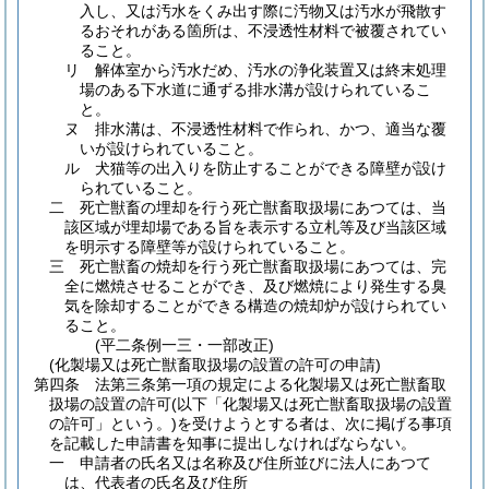
入し、又は汚水をくみ出す際に汚物又は汚水が飛散す
るおそれがある箇所は、不浸透性材料で被覆されてい
ること。
リ
解体室から汚水だめ、汚水の浄化装置又は終末処理
場のある下水道に通ずる排水溝が設けられているこ
と。
ヌ
排水溝は、不浸透性材料で作られ、かつ、適当な覆
いが設けられていること。
ル
犬猫等の出入りを防止することができる障壁が設け
られていること。
二
死亡獣畜の埋却を行う死亡獣畜取扱場にあつては、当
該区域が埋却場である旨を表示する立札等及び当該区域
を明示する障壁等が設けられていること。
三
死亡獣畜の焼却を行う死亡獣畜取扱場にあつては、完
全に燃焼させることができ、及び燃焼により発生する臭
気を除却することができる構造の焼却炉が設けられてい
ること。
(平二条例一三・一部改正)
(化製場又は死亡獣畜取扱場の設置の許可の申請)
第四条
法第三条第一項の規定による化製場又は死亡獣畜取
扱場の設置の許可
(以下「化製場又は死亡獣畜取扱場の設置
の許可」という。)
を受けようとする者は、次に掲げる事項
を記載した申請書を知事に提出しなければならない。
一
申請者の氏名又は名称及び住所並びに法人にあつて
は、代表者の氏名及び住所