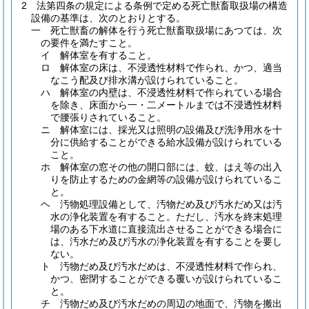
2
法第四条の規定による条例で定める死亡獣畜取扱場の構造
設備の基準は、次のとおりとする。
一
死亡獣畜の解体を行う死亡獣畜取扱場にあつては、次
の要件を満たすこと。
イ
解体室を有すること。
ロ
解体室の床は、不浸透性材料で作られ、かつ、適当
なこう配及び排水溝が設けられていること。
ハ
解体室の内壁は、不浸透性材料で作られている場合
を除き、床面から一・二メートルまでは不浸透性材料
で腰張りされていること。
ニ
解体室には、採光又は照明の設備及び洗浄用水を十
分に供給することができる給水設備が設けられている
こと。
ホ
解体室の窓その他の開口部には、蚊、はえ等の出入
りを防止するための金網等の設備が設けられているこ
と。
ヘ
汚物処理設備として、汚物だめ及び汚水だめ又は汚
水の浄化装置を有すること。
ただし、汚水を終末処理
場のある下水道に直接流出させることができる場合に
は、汚水だめ及び汚水の浄化装置を有することを要し
ない。
ト
汚物だめ及び汚水だめは、不浸透性材料で作られ、
かつ、密閉することができる覆いが設けられているこ
と。
チ
汚物だめ及び汚水だめの周辺の地面で、汚物を搬出