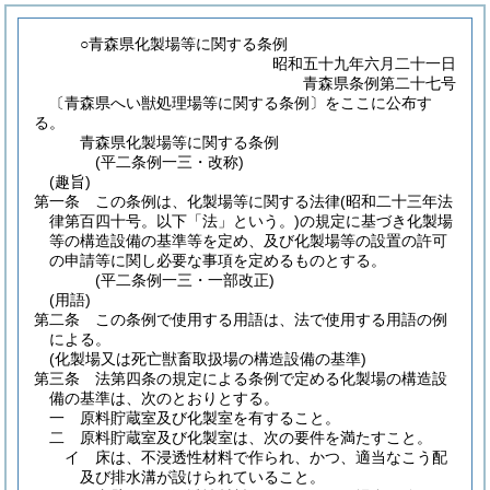
○青森県化製場等に関する条例
昭和五十九年六月二十一日
青森県条例第二十七号
〔青森県へい獣処理場等に関する条例〕をここに公布す
る。
青森県化製場等に関する条例
(平二条例一三・改称)
(趣旨)
第一条
この条例は、化製場等に関する法律
(昭和二十三年法
律第百四十号。以下「法」という。)
の規定に基づき化製場
等の構造設備の基準等を定め、及び化製場等の設置の許可
の申請等に関し必要な事項を定めるものとする。
(平二条例一三・一部改正)
(用語)
第二条
この条例で使用する用語は、法で使用する用語の例
による。
(化製場又は死亡獣畜取扱場の構造設備の基準)
第三条
法第四条の規定による条例で定める化製場の構造設
備の基準は、次のとおりとする。
一
原料貯蔵室及び化製室を有すること。
二
原料貯蔵室及び化製室は、次の要件を満たすこと。
イ
床は、不浸透性材料で作られ、かつ、適当なこう配
及び排水溝が設けられていること。