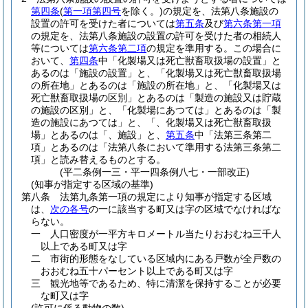
第四条
(
第一項第四号
を除く。)
の規定を、法第八条施設の
設置の許可を受けた者については
第五条
及び
第六条第一項
の規定を、法第八条施設の設置の許可を受けた者の相続人
等については
第六条第二項
の規定を準用する。
この場合に
おいて、
第四条
中「化製場又は死亡獣畜取扱場の設置」と
あるのは「施設の設置」と、「化製場又は死亡獣畜取扱場
の所在地」とあるのは「施設の所在地」と、「化製場又は
死亡獣畜取扱場の区別」とあるのは「製造の施設又は貯蔵
の施設の区別」と、「化製場にあつては」とあるのは「製
造の施設にあつては」と、「、化製場又は死亡獣畜取扱
場」とあるのは「、施設」と、
第五条
中「法第三条第二
項」とあるのは「法第八条において準用する法第三条第二
項」と読み替えるものとする。
(平二条例一三・平一四条例八七・一部改正)
(知事が指定する区域の基準)
第八条
法第九条第一項の規定により知事が指定する区域
は、
次の各号
の一に該当する町又は字の区域でなければな
らない。
一
人口密度が一平方キロメートル当たりおおむね三千人
以上である町又は字
二
市街的形態をなしている区域内にある戸数が全戸数の
おおむね五十パーセント以上である町又は字
三
観光地等であるため、特に清潔を保持することが必要
な町又は字