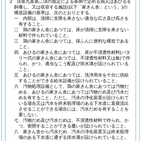
2
法第九条第二項の規定による条例で定める鶏又はあひるを
飼養し、又は収容する施設
(以下「家きん舎」という。)
の
構造設備の基準は、次のとおりとする。
一
内部は、清掃に支障を来さない適当な広さ及び高さを
有すること。
二
鶏の家きん舎にあつては、床が清掃に支障を来さない
材料で作られていること。
三
鶏の家きん舎にあつては、採ふんに便利な構造である
こと。
四
あひるの家きん舎にあつては、床が不浸透性材料
(バタ
リー式の家きん舎にあつては、不浸透性材料又は板)
で作
られ、かつ、適当なこう配及び排水溝が設けられている
こと。
五
あひるの家きん舎にあつては、洗浄用水を十分に供給
することができる給水設備が設けられていること。
六
汚物処理設備として、鶏の家きん舎にあつては汚物だ
めを、あひるの家きん舎にあつては汚物だめ及び汚水だ
めを有すること。
ただし、汚水の浄化装置が設けられて
いる場合又は汚水を終末処理場のある下水道に直接流出
させることができる場合には、汚水だめを有することを
要しない。
七
汚物だめ及び汚水だめは、不浸透性材料で作られ、か
つ、密閉することができる覆いが設けられていること。
八
家きん舎から汚水だめ、汚水の浄化装置又は終末処理
場のある下水道に通ずる排水溝が設けられていること。