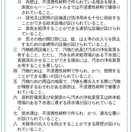
ロ
内壁は、不浸透性材料で作られている場合を除き、
床面から一・二メートルまでは不浸透性材料で腰張り
されていること。
ハ
採光又は照明の設備及び洗浄用水を十分に供給する
ことができる給水設備が設けられていること。
ニ
臭気を処理することができる適切な設備が設けられ
ていること。
ホ
窓その他の開口部には、蚊、はえ等の出入りを防止
するための金網等の設備が設けられていること。
三
汚物処理設備として、汚物だめ及び汚水の浄化装置を
有すること。
ただし、汚水を終末処理場のある下水道に
直接流出させることができる場合には、汚水の浄化装置
を有することを要しない。
四
汚物だめは、不浸透性材料で作られ、かつ、密閉する
ことができる覆いが設けられていること。
五
汚物だめの周辺の地面で、汚物を搬出入する際に汚物
が飛散するおそれがある箇所は、不浸透性材料で被覆さ
れていること。
六
原料貯蔵室及び化製室から汚水の浄化装置又は終末処
理場のある下水道に通ずる排水溝が設けられているこ
と。
七
排水溝は、不浸透性材料で作られ、かつ、適当な覆い
が設けられていること。
八
犬猫等の出入りを防止することができる障壁が設けら
れていること。