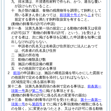
九
排水溝は、不浸透性材料で作られ、かつ、適当な覆い
が設けられていること。
十
魚介類の臓器、食物の残廃物等を調理して飼料として
用いる家きん舎にあつては、
前項第十号イ
から
ニ
までに
規定する要件を満たす飼料取扱室を有すること。
(動物の飼養等の許可の申請)
第十一条
法第九条第一項の規定による動物の飼養又は収容
の許可
(以下「動物の飼養等の許可」という。)
を受けよう
とする者は、次に掲げる事項を記載した申請書を知事に提
出しなければならない。
一
申請者の氏名又は名称及び住所並びに法人にあつて
は、代表者の氏名及び住所
二
施設の所在地
三
動物の種類及び数
四
施設の構造設備の概要
五
その他規則で定める事項
2
前項
の申請書には、施設の構造設備を明らかにした図面そ
の他規則で定める書類を添付しなければならない。
(区域指定等に係る届出事項)
第十二条
法第九条第四項の条例で定める事項は、
前条第一
項第一号
及び
第二号
に掲げる事項とする。
(動物の飼養等の許可に係る氏名の変更等の届出)
第十三条
動物の飼養等の許可を受けた者は、
第十一条第一
項第一号
から
第四号
までに掲げる事項
(動物の種類に係るも
のを除く。)
に変更があつたとき、又はその許可に係る動物