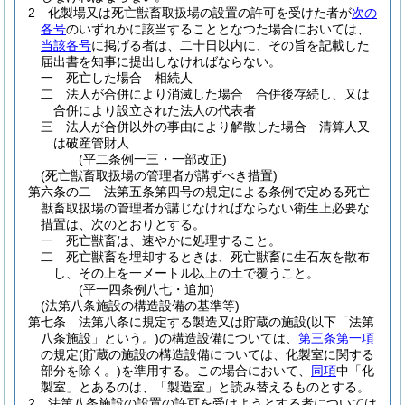
2
化製場又は死亡獣畜取扱場の設置の許可を受けた者が
次の
各号
のいずれかに該当することとなつた場合においては、
当該各号
に掲げる者は、二十日以内に、その旨を記載した
届出書を知事に提出しなければならない。
一
死亡した場合 相続人
二
法人が合併により消滅した場合 合併後存続し、又は
合併により設立された法人の代表者
三
法人が合併以外の事由により解散した場合 清算人又
は破産管財人
(平二条例一三・一部改正)
(死亡獣畜取扱場の管理者が講ずべき措置)
第六条の二
法第五条第四号の規定による条例で定める死亡
獣畜取扱場の管理者が講じなければならない衛生上必要な
措置は、次のとおりとする。
一
死亡獣畜は、速やかに処理すること。
二
死亡獣畜を埋却するときは、死亡獣畜に生石灰を散布
し、その上を一メートル以上の土で覆うこと。
(平一四条例八七・追加)
(法第八条施設の構造設備の基準等)
第七条
法第八条に規定する製造又は貯蔵の施設
(以下「法第
八条施設」という。)
の構造設備については、
第三条第一項
の規定
(貯蔵の施設の構造設備については、化製室に関する
部分を除く。)
を準用する。
この場合において、
同項
中「化
製室」とあるのは、「製造室」と読み替えるものとする。
2
法第八条施設の設置の許可を受けようとする者については