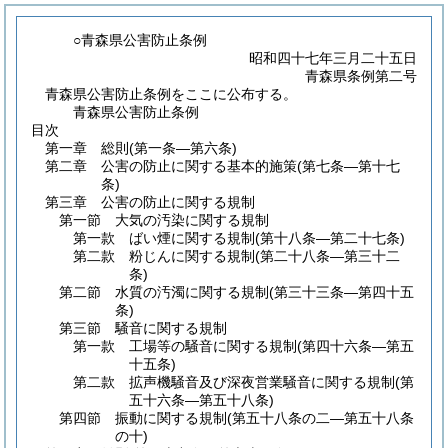
○青森県公害防止条例
昭和四十七年三月二十五日
青森県条例第二号
青森県公害防止条例をここに公布する。
青森県公害防止条例
目次
第一章
総則
(第一条―第六条)
第二章
公害の防止に関する基本的施策
(第七条―第十七
条)
第三章
公害の防止に関する規制
第一節
大気の汚染に関する規制
第一款
ばい煙に関する規制
(第十八条―第二十七条)
第二款
粉じんに関する規制
(第二十八条―第三十二
条)
第二節
水質の汚濁に関する規制
(第三十三条―第四十五
条)
第三節
騒音に関する規制
第一款
工場等の騒音に関する規制
(第四十六条―第五
十五条)
第二款
拡声機騒音及び深夜営業騒音に関する規制
(第
五十六条―第五十八条)
第四節
振動に関する規制
(第五十八条の二―第五十八条
の十)