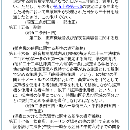
規定する騒音規制地域となつた日から三年間は、適用しな
い。
ただし、その者が
第五十条第一項
の規定による届出を
した場合において当該届出が受理された日から三十日を経
過したときは、この限りでない。
(昭五二条例三四・一部改正)
第五十五条
削除
(昭五二条例三四)
第二款
拡声機騒音及び深夜営業騒音に関する規
制
(拡声機の使用に関する基準の遵守義務)
第五十六条
騒音規制地域内及び医療法
(昭和二十三年法律第
二百五号)
第一条の五第一項に規定する病院、学校教育法
(昭和二十二年法律第二十六号)
第一条に規定する学校その
他の静穏な施設環境を保持する必要がある施設として規則
で定める施設
(以下「静穏保持施設」という。)
の敷地の周
囲五十メートルの区域内において、商業宣伝を目的として
拡声機を使用する者
(自動車等を利用して移動しながら拡声
機を使用する者を除く。以下「拡声機使用者」という。)
は、拡声機の使用について、時間の区分及び区域の区分ご
とに規則で定める基準を遵守しなければならない。
(昭五二条例三四・昭六一条例三六・平四条例五四・
一部改正)
(深夜における営業騒音に関する基準の遵守義務)
第五十七条
飲食店、ボーリング場その他の規則で定める施
設を設けて深夜
(午後十一時から翌日の午前六時までの間を