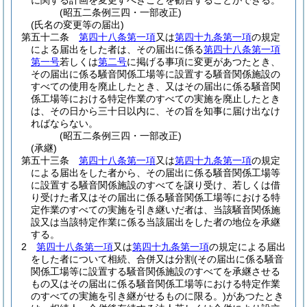
に関する計画を変更すべきことを勧告することができる。
(昭五二条例三四・一部改正)
(氏名の変更等の届出)
第五十二条
第四十八条第一項
又は
第四十九条第一項
の規定
による届出をした者は、その届出に係る
第四十八条第一項
第一号
若しくは
第二号
に掲げる事項に変更があつたとき、
その届出に係る騒音関係工場等に設置する騒音関係施設の
すべての使用を廃止したとき、又はその届出に係る騒音関
係工場等における特定作業のすべての実施を廃止したとき
は、その日から三十日以内に、その旨を知事に届け出なけ
ればならない。
(昭五二条例三四・一部改正)
(承継)
第五十三条
第四十八条第一項
又は
第四十九条第一項
の規定
による届出をした者から、その届出に係る騒音関係工場等
に設置する騒音関係施設のすべてを譲り受け、若しくは借
り受けた者又はその届出に係る騒音関係工場等における特
定作業のすべての実施を引き継いだ者は、当該騒音関係施
設又は当該特定作業に係る当該届出をした者の地位を承継
する。
2
第四十八条第一項
又は
第四十九条第一項
の規定による届出
をした者について相続、合併又は分割
(その届出に係る騒音
関係工場等に設置する騒音関係施設のすべてを承継させる
もの又はその届出に係る騒音関係工場等における特定作業
のすべての実施を引き継がせるものに限る。)
があつたとき