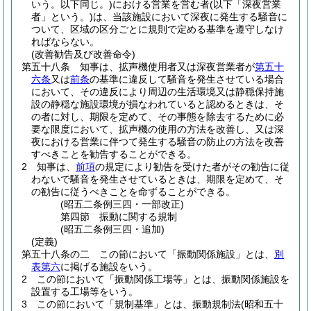
いう。以下同じ。)
における営業を営む者
(以下「深夜営業
者」という。)
は、当該施設において深夜に発生する騒音に
ついて、区域の区分ごとに規則で定める基準を遵守しなけ
ればならない。
(改善勧告及び改善命令)
第五十八条
知事は、拡声機使用者又は深夜営業者が
第五十
六条
又は
前条
の基準に違反して騒音を発生させている場合
において、その違反により周辺の生活環境又は静穏保持施
設の静穏な施設環境が損なわれていると認めるときは、そ
の者に対し、期限を定めて、その事態を除去するために必
要な限度において、拡声機の使用の方法を改善し、又は深
夜における営業に伴つて発生する騒音の防止の方法を改善
すべきことを勧告することができる。
2
知事は、
前項
の規定により勧告を受けた者がその勧告に従
わないで騒音を発生させているときは、期限を定めて、そ
の勧告に従うべきことを命ずることができる。
(昭五二条例三四・一部改正)
第四節
振動に関する規制
(昭五二条例三四・追加)
(定義)
第五十八条の二
この節において「振動関係施設」とは、
別
表第六
に掲げる施設をいう。
2
この節において「振動関係工場等」とは、振動関係施設を
設置する工場等をいう。
3
この節において「規制基準」とは、振動規制法
(昭和五十