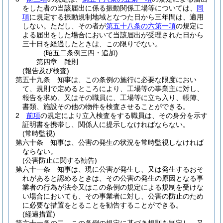
をした者の当該届出に係る振動関係工場等については、
同
項
に規定する振動規制地域となつた日から三年間は、適用
しない。
ただし、その者が
第五十八条の六第一項
の規定に
よる届出をした場合において当該届出が受理された日から
三十日を経過したときは、この限りでない。
(昭五二条例三四・追加)
第四章
雑則
(報告及び検査)
第五十九条
知事は、この条例の施行に必要な限度におい
て、規則で定めるところにより、工場等の事業主に対し、
報告を求め、又はその職員に、工場等に立ち入り、帳簿、
書類、施設その他の物件を検査させることができる。
2
前項
の規定により立入検査をする職員は、その身分を示す
証明書を携帯し、関係人に提示しなければならない。
(常時監視)
第六十条
知事は、公害の発生の状況を常時監視しなければ
ならない。
(公害防止に関する勧告)
第六十一条
知事は、現に公害が発生し、又は発生するおそ
れがあると認めるときは、その公害の発生の原因となる事
業者の行為が法令又はこの条例の規定による規制を受けな
い場合においても、その事業者に対し、公害の防止のため
に必要な措置をとることを勧告することができる。
(経過措置)