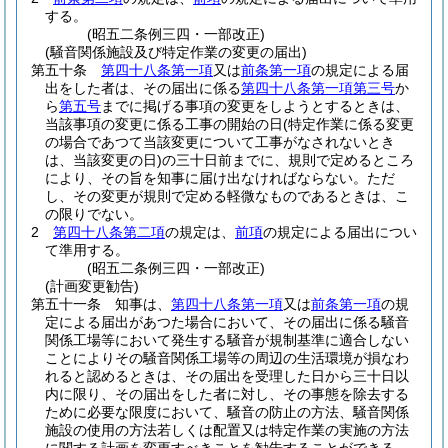
する。
(昭五二条例三四・一部改正)
(騒音関係施設及び特定作業の変更の届出)
第五十条
第四十八条第一項
又は
前条第一項
の規定による届
出をした者は、その届出に係る
第四十八条第一項第三号
か
ら
第五号
までに掲げる事項の変更をしようとするときは、
当該事項の変更に係る工事の開始の日
(特定作業に係る変更
の場合であつて当該変更について工事がなされないとき
は、当該変更の日)
の三十日前までに、規則で定めるところ
により、その旨を知事に届け出なければならない。
ただ
し、その変更が規則で定める軽微なものであるときは、こ
の限りでない。
2
第四十八条第二項
の規定は、
前項
の規定による届出につい
て準用する。
(昭五二条例三四・一部改正)
(計画変更勧告)
第五十一条
知事は、
第四十八条第一項
又は
前条第一項
の規
定による届出があつた場合において、その届出に係る騒音
関係工場等において発生する騒音が規制基準に適合しない
ことによりその騒音関係工場等の周辺の生活環境が損なわ
れると認めるときは、その届出を受理した日から三十日以
内に限り、その届出をした者に対し、その事態を除去する
ために必要な限度において、騒音の防止の方法、騒音関係
施設の使用の方法若しくは配置又は特定作業の実施の方法