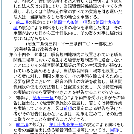
は、相続人、合併後存続する法人若しくは合併により設立
した法人又は分割により、当該騒音関係施設のすべてを承
継し、若しくは当該特定作業のすべての実施を引き継いだ
法人は、当該届出をした者の地位を承継する。
3
前二項
の規定により
第四十八条第一項
又は
第四十九条第一
項
の規定による届出をした者の地位を承継した者は、その
承継があつた日から三十日以内に、その旨を知事に届け出
なければならない。
(昭五二条例三四・平一三条例二〇・一部改正)
(改善勧告及び改善命令)
第五十四条
知事は、騒音規制地域内に設置されている騒音
関係工場等において発生する騒音が規制基準に適合しない
ことによりその騒音関係工場等の周辺の生活環境が損なわ
れていると認めるときは、当該騒音関係工場等を設置して
いる者に対し、期限を定めて、その事態を除去するために
必要な限度において、騒音の防止の方法を改善し、騒音関
係施設の使用の方法若しくは配置を変更し、又は特定作業
の実施の方法を変更すべきことを勧告することができる。
2
知事は、
第五十一条
の規定による勧告を受けた者がその勧
告に従わないで騒音関係施設を設置し、若しくは特定作業
を実施しているとき、又は
前項
の規定による勧告を受けた
者がその勧告に従わないときは、期限を定めて、その勧告
に従うべきことを命ずることができる。
3
前二項
の規定は、
第四十九条第一項
の規定による届出をし
た者の当該届出に係る騒音関係工場等については、
同項
に