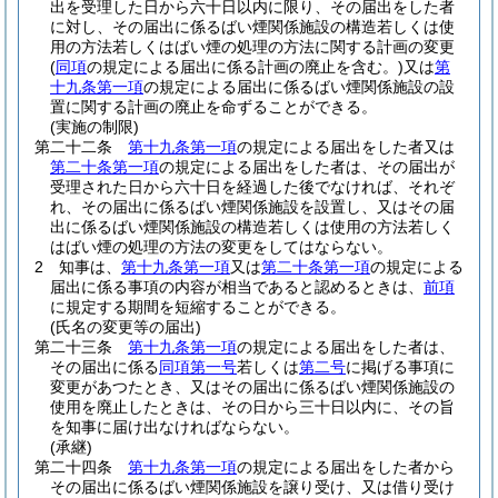
出を受理した日から六十日以内に限り、その届出をした者
に対し、その届出に係るばい煙関係施設の構造若しくは使
用の方法若しくはばい煙の処理の方法に関する計画の変更
(
同項
の規定による届出に係る計画の廃止を含む。)
又は
第
十九条第一項
の規定による届出に係るばい煙関係施設の設
置に関する計画の廃止を命ずることができる。
(実施の制限)
第二十二条
第十九条第一項
の規定による届出をした者又は
第二十条第一項
の規定による届出をした者は、その届出が
受理された日から六十日を経過した後でなければ、それぞ
れ、その届出に係るばい煙関係施設を設置し、又はその届
出に係るばい煙関係施設の構造若しくは使用の方法若しく
はばい煙の処理の方法の変更をしてはならない。
2
知事は、
第十九条第一項
又は
第二十条第一項
の規定による
届出に係る事項の内容が相当であると認めるときは、
前項
に規定する期間を短縮することができる。
(氏名の変更等の届出)
第二十三条
第十九条第一項
の規定による届出をした者は、
その届出に係る
同項第一号
若しくは
第二号
に掲げる事項に
変更があつたとき、又はその届出に係るばい煙関係施設の
使用を廃止したときは、その日から三十日以内に、その旨
を知事に届け出なければならない。
(承継)
第二十四条
第十九条第一項
の規定による届出をした者から
その届出に係るばい煙関係施設を譲り受け、又は借り受け