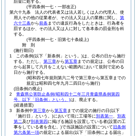
罰金に処する。
(平四条例一七・一部改正)
第六十九条
法人の代表者又は法人若しくは人の代理人、使
用人その他の従業者が、その法人又は人の業務に関し、
第
六十三条
から
前条
までの違反行為をしたときは、行為者を
罰するほか、その法人又は人に対して各本条の罰金刑を科
する。
(平四条例一七・旧第七十条繰上)
附
則
(施行期日)
1
この条例
(以下「新条例」という。)
は、公布の日から施行
する。
ただし、
第三章
から
第五章
までの規定は、公布の日
から起算して六月をこえない範囲内において規則で定める
日から施行する。
(昭和四七年規則第六二号で第三章から第五章までの
規定は昭和四七年九月二四日から施行)
(旧条例の廃止)
2
青森県公害防止条例
(昭和四十二年三月青森県条例第四
号。以下「旧条例」という。)
は、廃止する。
(経過措置)
3
新条例中
第三章
から
第五章
までの規定の施行の日
(以下
「施行日」という。)
において現に工場等に
別表第一
、
別表
第二
及び
別表第四
に掲げる施設を設置している者
(設置の工
事をしている者を含む。)
で当該施設の設置について
旧条例
第六条第一項
の規定による届出
(以下「旧条例による届出」