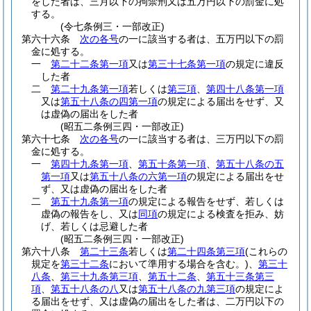
をした者は、三月以下の拘禁刑又は五万円以下の罰金に処
する。
(令七条例三・一部改正)
第六十六条
次の各号
の一に該当する者は、五万円以下の罰
金に処する。
一
第二十二条第一項
又は
第三十七条第一項
の規定に違反
した者
二
第二十九条第一項
若しくは
第三項
、
第四十八条第一項
又は
第五十八条の四第一項
の規定による届出をせず、又
は虚偽の届出をした者
(昭五二条例三四・一部改正)
第六十七条
次の各号
の一に該当する者は、三万円以下の罰
金に処する。
一
第四十九条第一項
、
第五十条第一項
、
第五十八条の五
第一項
又は
第五十八条の六第一項
の規定による届出をせ
ず、又は虚偽の届出をした者
二
第五十九条第一項
の規定による報告をせず、若しくは
虚偽の報告をし、又は
同項
の規定による検査を拒み、妨
げ、若しくは忌避した者
(昭五二条例三四・一部改正)
第六十八条
第二十三条
若しくは
第二十四条第三項
(これらの
規定を
第三十二条
において準用する場合を含む。)
、
第三十
八条
、
第三十九条第三項
、
第五十二条
、
第五十三条第三
項
、
第五十八条の八
又は
第五十八条の九第三項
の規定によ
る届出をせず、又は虚偽の届出をした者は、二万円以下の