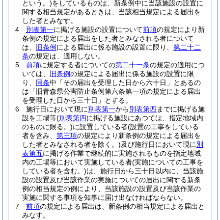
という。)
をしているものは、新条例中に当該施設の設置に
関する相当規定があるときは、当該相当規定による届出を
した者とみなす。
4
別表第一
に掲げる施設の設置について
前項
の規定により新
条例の規定による届出をした者とみなされる者について
は、
旧条例
による届出に係る施設の設置に限り、
第二十二
条
の規定は、適用しない。
5
前項
に規定する者についての
第二十一条
の規定の適用につ
いては、
旧条例
の規定による届出に係る施設の設置に限
り、
同条
中「その届出を受理した日から六十日」とあるの
は「旧青森県公害防止条例第六条第一項の規定による届出
を受理した日から三十日」とする。
6
施行日において現に
別表第一
から
別表第四
までに掲げる施
設を工場等
(
別表第四
に掲げる施設にあつては、指定地域内
のものに限る。)
に設置している者
(設置の工事をしている
者を含み、
第三項
の規定により新条例の規定による届出を
した者とみなされる者を除く。)
及び施行日において現に
別
表第五
に掲げる作業で継続的に実施されるものを指定地域
内の工場等において実施している者
(実施についての工事を
している者を含む。)
は、施行日から三十日以内に、当該施
設の設置及び当該作業の実施についての届出に関する新条
例の相当規定の例により、当該施設の設置及び当該作業の
実施に関する事項を知事に届け出なければならない。
7
前項
の規定による届出は、新条例の相当規定による届出と
みなす。