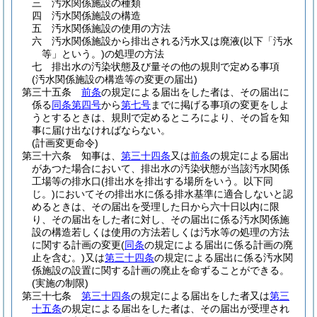
三
汚水関係施設の種類
四
汚水関係施設の構造
五
汚水関係施設の使用の方法
六
汚水関係施設から排出される汚水又は廃液
(以下「汚水
等」という。)
の処理の方法
七
排出水の汚染状態及び量その他の規則で定める事項
(汚水関係施設の構造等の変更の届出)
第三十五条
前条
の規定による届出をした者は、その届出に
係る
同条第四号
から
第七号
までに掲げる事項の変更をしよ
うとするときは、規則で定めるところにより、その旨を知
事に届け出なければならない。
(計画変更命令)
第三十六条
知事は、
第三十四条
又は
前条
の規定による届出
があつた場合において、排出水の汚染状態が当該汚水関係
工場等の排水口
(排出水を排出する場所をいう。以下同
じ。)
においてその排出水に係る排水基準に適合しないと認
めるときは、その届出を受理した日から六十日以内に限
り、その届出をした者に対し、その届出に係る汚水関係施
設の構造若しくは使用の方法若しくは汚水等の処理の方法
に関する計画の変更
(
同条
の規定による届出に係る計画の廃
止を含む。)
又は
第三十四条
の規定による届出に係る汚水関
係施設の設置に関する計画の廃止を命ずることができる。
(実施の制限)
第三十七条
第三十四条
の規定による届出をした者又は
第三
十五条
の規定による届出をした者は、その届出が受理され