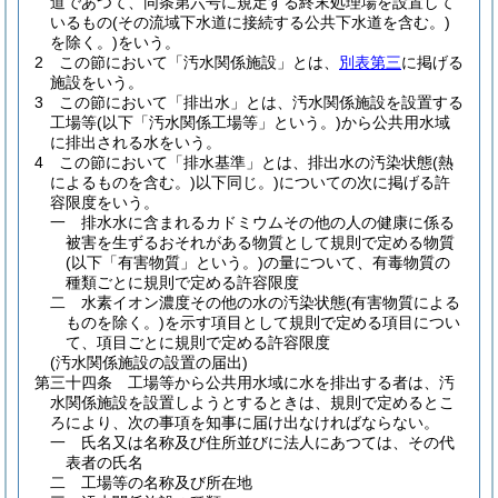
道であつて、同条第六号に規定する終末処理場を設置して
いるもの
(その流域下水道に接続する公共下水道を含む。)
を除く。)
をいう。
2
この節において「汚水関係施設」とは、
別表第三
に掲げる
施設をいう。
3
この節において「排出水」とは、汚水関係施設を設置する
工場等
(以下「汚水関係工場等」という。)
から公共用水域
に排出される水をいう。
4
この節において「排水基準」とは、排出水の汚染状態
(熱
によるものを含む。)
以下同じ。
)についての次に掲げる許
容限度をいう。
一
排水水に含まれるカドミウムその他の人の健康に係る
被害を生ずるおそれがある物質として規則で定める物質
(以下「有害物質」という。)
の量について、有毒物質の
種類ごとに規則で定める許容限度
二
水素イオン濃度その他の水の汚染状態
(有害物質による
ものを除く。)
を示す項目として規則で定める項目につい
て、項目ごとに規則で定める許容限度
(汚水関係施設の設置の届出)
第三十四条
工場等から公共用水域に水を排出する者は、汚
水関係施設を設置しようとするときは、規則で定めるとこ
ろにより、次の事項を知事に届け出なければならない。
一
氏名又は名称及び住所並びに法人にあつては、その代
表者の氏名
二
工場等の名称及び所在地