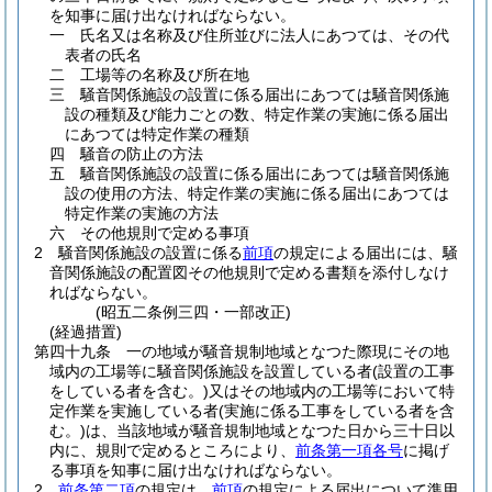
を知事に届け出なければならない。
一
氏名又は名称及び住所並びに法人にあつては、その代
表者の氏名
二
工場等の名称及び所在地
三
騒音関係施設の設置に係る届出にあつては騒音関係施
設の種類及び能力ごとの数、特定作業の実施に係る届出
にあつては特定作業の種類
四
騒音の防止の方法
五
騒音関係施設の設置に係る届出にあつては騒音関係施
設の使用の方法、特定作業の実施に係る届出にあつては
特定作業の実施の方法
六
その他規則で定める事項
2
騒音関係施設の設置に係る
前項
の規定による届出には、騒
音関係施設の配置図その他規則で定める書類を添付しなけ
ればならない。
(昭五二条例三四・一部改正)
(経過措置)
第四十九条
一の地域が騒音規制地域となつた際現にその地
域内の工場等に騒音関係施設を設置している者
(設置の工事
をしている者を含む。)
又はその地域内の工場等において特
定作業を実施している者
(実施に係る工事をしている者を含
む。)
は、当該地域が騒音規制地域となつた日から三十日以
内に、規則で定めるところにより、
前条第一項各号
に掲げ
る事項を知事に届け出なければならない。
2
前条第二項
の規定は、
前項
の規定による届出について準用