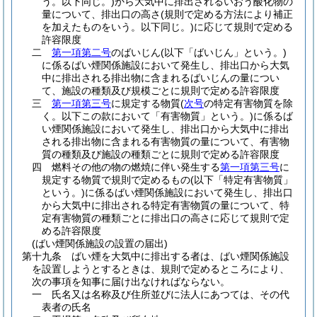
う。以下同じ。)
から大気中に排出されるいおう酸化物の
量について、排出口の高さ
(規則で定める方法により補正
を加えたものをいう。以下同じ。)
に応じて規則で定める
許容限度
二
第一項第二号
のばいじん
(以下「ばいじん」という。)
に係るばい煙関係施設において発生し、排出口から大気
中に排出される排出物に含まれるばいじんの量につい
て、施設の種類及び規模ごとに規則で定める許容限度
三
第一項第三号
に規定する物質
(
次号
の特定有害物質を除
く。以下この款において「有害物質」という。)
に係るば
い煙関係施設において発生し、排出口から大気中に排出
される排出物に含まれる有害物質の量について、有害物
質の種類及び施設の種類ごとに規則で定める許容限度
四
燃料その他の物の燃焼に伴い発生する
第一項第三号
に
規定する物質で規則で定めるもの
(以下「特定有害物質」
という。)
に係るばい煙関係施設において発生し、排出口
から大気中に排出される特定有害物質の量について、特
定有害物質の種類ごとに排出口の高さに応じて規則で定
める許容限度
(ばい煙関係施設の設置の届出)
第十九条
ばい煙を大気中に排出する者は、ばい煙関係施設
を設置しようとするときは、規則で定めるところにより、
次の事項を知事に届け出なければならない。
一
氏名又は名称及び住所並びに法人にあつては、その代
表者の氏名