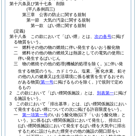
第十六条及び第十七条
削除
(平八条例四三)
第三章
公害の防止に関する規制
第一節
大気の汚染に関する規制
第一款
ばい煙に関する規制
(定義)
第十八条
この款において「ばい煙」とは、
次の各号
に掲げ
る物質をいう。
一
燃料その他の物の燃焼に伴い発生するいおう酸化物
二
燃料その他の物の燃焼又は熱源としての電気の使用に
伴い発生するばいじん
三
物の燃焼その他の処理
(機械的処理を除く。)
に伴い発
ふつ
生する物質のうち、カドミウム、塩素、
化水素、鉛そ
弗
の他の人の健康又は生活環境に係る被害を生ずるおそれ
がある物質
(
第一号
に掲げるものを除く。)
で規則で定め
るもの
2
この款において「ばい煙関係施設」とは、
別表第一
に掲げ
る施設をいう。
3
この款において「排出基準」とは、ばい煙関係施設におい
て発生するばい煙についての次に掲げる許容限度をいう。
一
第一項第一号
のいおう酸化物
(以下「いおう酸化物」と
いう。)
に係るばい煙関係施設において発生し、排出口
(ばい煙関係施設において発生するばい煙を大気中に排出
するために設けられた煙突その他の施設の開口部をい