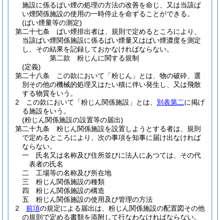
施設に係るばい煙の処理の方法の改善を命じ、又は当該ば
い煙関係施設の使用の一時停止を命ずることができる。
(ばい煙量等の測定)
第二十七条
ばい煙排出者は、規則で定めるところにより、
当該ばい煙関係施設に係るばい煙量又はばい煙濃度を測定
し、その結果を記録しておかなければならない。
第二款
粉じんに関する規制
(定義)
第二十八条
この款において「粉じん」とは、物の破砕、選
別その他の機械的処理又はたい積に伴い発生し、又は飛散
する物質をいう。
2
この款において「粉じん関係施設」とは、
別表第二
に掲げ
る施設をいう。
(粉じん関係施設の設置等の届出)
第二十九条
粉じん関係施設を設置しようとする者は、規則
で定めるところにより、次の事項を知事に届け出なければ
ならない。
一
氏名又は名称及び住所並びに法人にあつては、その代
表者の氏名
二
工場等の名称及び所在地
三
粉じん関係施設の種類
四
粉じん関係施設の構造
五
粉じん関係施設の使用及び管理の方法
2
前項
の規定による届出は、粉じん関係施設の配置図その他
の規則で定める書類を添附して行なわなければならない。