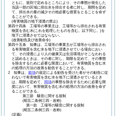
ともに、規則で定めるところにより、その事態が発生した
当該一部の区域に排出水を排出する者に対し、期間を定め
て、排出水の量の減少その他必要な措置をとることを命ず
ることができる。
(有害物質の地下浸透の禁止)
第四十四条
工場等の事業主は、工場等から排出される有害
物質を含む水
(これを処理したものを含む。以下同じ。)
を
地下に浸透させてはならない。
(改善勧告及び改善命令)
第四十五条
知事は、工場等の事業主が工場等から排出され
る有害物質を含む水を地下に浸透させている場合におい
て、その浸透により人の健康又は生活環境がそこなわれる
と認めるときは、その者に対し、期限を定めて、その事態
を除去するために必要な限度において、有害物質を含む水
の処理の方法の改善を勧告することができる。
2
知事は、
前項
の規定による勧告を受けた者がその勧告に従
わないで有害物質を含む水を地下に浸透させているとき
は、期限を定めて、
同項
の事態を除去するために必要な限
度において、有害物質を含む水の処理の方法の改善を命ず
ることができる。
第三節
騒音に関する規制
(昭五二条例三四・改称)
第一款
工場等の騒音に関する規制
(昭五二条例三四・改称)
(定義)