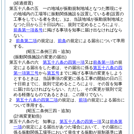
(経過措置)
第五十八条の五
一の地域が振動規制地域となつた際現にそ
の地域内の工場等に振動関係施設を設置している者
(設置の
工事をしている者を含む。)
は、当該地域が振動規制地域と
なつた日から三十日以内に、規則で定めるところにより、
前条第一項各号
に掲げる事項を知事に届け出なければなら
ない。
2
前条第二項
の規定は、
前条
の規定による届出について準用
する。
(昭五二条例三四・追加)
(振動関係施設の変更の届出)
第五十八条の六
第五十八条の四第一項
又は
前条第一項
の規
定による届出をした者は、その届出に係る
第五十八条の四
第一項第三号
から
第五号
までに掲げる事項の変更をしよう
とするときは、当該事項の変更に係る工事の開始の日の三
十日前までに、規則で定めるところにより、その旨を知事
に届け出なければならない。
ただし、その変更が規則で定
める軽微なものであるときは、この限りでない。
2
第五十八条の四第二項
の規定は、
前項
の規定による届出に
ついて準用する。
(昭五二条例三四・追加)
(計画変更勧告)
第五十八条の七
知事は、
第五十八条の四第一項
又は
前条第
一項
の規定による届出があつた場合において、その届出に
係る振動関係工場等において発生する振動が規制基準に適