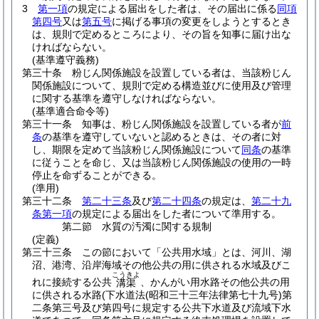
3
第一項
の規定による届出をした者は、その届出に係る
同項
第四号
又は
第五号
に掲げる事項の変更をしようとするとき
は、規則で定めるところにより、その旨を知事に届け出な
ければならない。
(基準遵守義務)
第三十条
粉じん関係施設を設置している者は、当該粉じん
関係施設について、規則で定める構造並びに使用及び管理
に関する基準を遵守しなければならない。
(基準適合命令等)
第三十一条
知事は、粉じん関係施設を設置している者が
前
条
の基準を遵守していないと認めるときは、その者に対
し、期限を定めて当該粉じん関係施設について
同条
の基準
に従うことを命じ、又は当該粉じん関係施設の使用の一時
停止を命ずることができる。
(準用)
第三十二条
第二十三条
及び
第二十四条
の規定は、
第二十九
条第一項
の規定による届出をした者について準用する。
第二節
水質の汚濁に関する規制
(定義)
第三十三条
この節において「公共用水域」とは、河川、湖
沼、港湾、沿岸海域その他公共の用に供される水域及びこ
こうきよ
れに接続する公共
、かんがい用水路その他公共の用
溝渠
に供される水路
(下水道法
(昭和三十三年法律第七十九号)
第
二条第三号及び第四号に規定する公共下水道及び流域下水