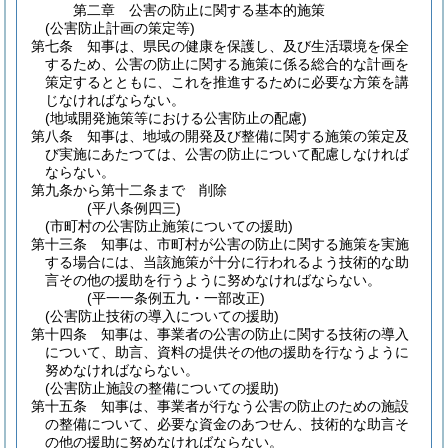
第二章
公害の防止に関する基本的施策
(公害防止計画の策定等)
第七条
知事は、県民の健康を保護し、及び生活環境を保全
するため、公害の防止に関する施策に係る総合的な計画を
策定するとともに、これを推進するために必要な方策を講
じなければならない。
(地域開発施策等における公害防止の配慮)
第八条
知事は、地域の開発及び整備に関する施策の策定及
び実施にあたつては、公害の防止について配慮しなければ
ならない。
第九条から第十二条まで
削除
(平八条例四三)
(市町村の公害防止施策についての援助)
第十三条
知事は、市町村が公害の防止に関する施策を実施
する場合には、当該施策が十分に行われるよう技術的な助
言その他の援助を行うように努めなければならない。
(平一一条例五九・一部改正)
(公害防止技術の導入についての援助)
第十四条
知事は、事業者の公害の防止に関する技術の導入
について、助言、資料の提供その他の援助を行なうように
努めなければならない。
(公害防止施設の整備についての援助)
第十五条
知事は、事業者が行なう公害の防止のための施設
の整備について、必要な資金のあつせん、技術的な助言そ
の他の援助に努めなければならない。