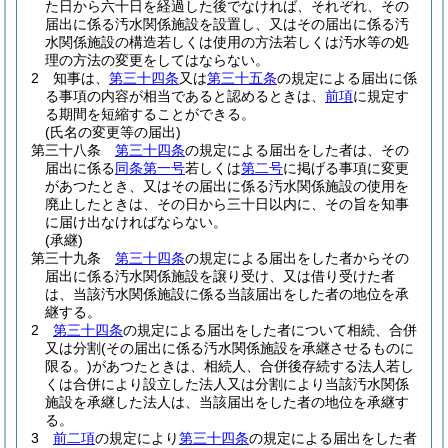
た日から六十日を経過した後でなければ、それぞれ、その
届出に係る汚水関係施設を設置し、又はその届出に係る汚
水関係施設の構造若しくは使用の方法若しくは汚水等の処
理の方法の変更をしてはならない。
2
知事は、
第三十四条
又は
第三十五条
の規定による届出に係
る事項の内容が相当であると認めるときは、
前項
に規定す
る期間を短縮することができる。
(氏名の変更等の届出)
第三十八条
第三十四条
の規定による届出をした者は、その
届出に係る
同条第一号
若しくは
第二号
に掲げる事項に変更
があつたとき、又はその届出に係る汚水関係施設の使用を
廃止したときは、その日から三十日以内に、その旨を知事
に届け出なければならない。
(承継)
第三十九条
第三十四条
の規定による届出をした者からその
届出に係る汚水関係施設を譲り受け、又は借り受けた者
は、当該汚水関係施設に係る当該届出をした者の地位を承
継する。
2
第三十四条
の規定による届出をした者について相続、合併
又は分割
(その届出に係る汚水関係施設を承継させるものに
限る。)
があつたときは、相続人、合併後存続する法人若し
くは合併により設立した法人又は分割により当該汚水関係
施設を承継した法人は、当該届出をした者の地位を承継す
る。
3
前二項
の規定により
第三十四条
の規定による届出をした者