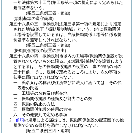
一年法律第六十四号)
第四条第一項の規定により定められた
規制基準をいう。
(昭五二条例三四・追加)
(規制基準の遵守義務)
第五十八条の三
振動規制法第三条第一項の規定により指定
された地域
(以下「振動規制地域」という。)
内に振動関係
工場等を設置している者は、当該振動関係工場等に係る規
制基準を遵守しなければならない。
(昭五二条例三四・追加)
(振動関係施設の設置の届出)
第五十八条の四
振動規制地域内の工場等
(振動関係施設が設
置されていないものに限る。)
に振動関係施設を設置しよう
とする者は、その振動関係施設の設置の工事の開始の日の
三十日前までに、規則で定めるところにより、次の事項を
知事に届け出なければならない。
一
氏名又は名称及び住所並びに法人にあつては、その代
表者の氏名
二
工場等の名称及び所在地
三
振動関係施設の種類及び能力ごとの数
四
振動の防止の方法
五
振動関係施設の使用の方法
六
その他規則で定める事項
2
前項
の規定による届出には、振動関係施設の配置図その他
規則で定める書類を添付しなければならない。
(昭五二条例三四・追加)