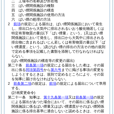
二
工場等の名称及び所在地
三
ばい煙関係施設の種類
四
ばい煙関係施設の構造
五
ばい煙関係施設の使用の方法
六
ばい煙の処理の方法
2
前項
の規定による届出は、ばい煙関係施設において発生
し、排出口から大気中に排出されるいおう酸化物若しくは
特定有害物質の量
(以下「ばい煙量」という。)
又はばい煙
関係施設において発生し、排出口から大気中に排出される
排出物に含まれるばいじん若しくは有害物質の量
(以下「ば
い煙濃度」という。)
及びばい煙の排出の方法その他の規則
で定める事項を記載した書類を添附して行なわなければな
らない。
(ばい煙関係施設の構造等の変更の届出)
第二十条
前条第一項
の規定による届出をした者は、その届
出に係る
同項第四号
から
第六号
までに掲げる事項の変更を
しようとするときは、規則で定めるところにより、その旨
を知事に届け出なければならない。
2
前条第二項
の規定は、
前項
の規定による届出について準用
する。
(計画変更命令)
第二十一条
知事は、
第十九条第一項
又は
前条第一項
の規定
による届出があつた場合において、その届出に係るばい煙
関係施設に係るばい煙量又はばい煙濃度がそのばい煙関係
施設に係る排出基準に適合しないと認めるときは、その届