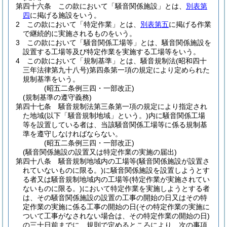
第四十六条
この款において「騒音関係施設」とは、
別表第
四
に掲げる施設をいう。
2
この款において「特定作業」とは、
別表第五
に掲げる作業
で継続的に実施されるものをいう。
3
この款において「騒音関係工場等」とは、騒音関係施設を
設置する工場等及び特定作業を実施する工場等をいう。
4
この款において「規制基準」とは、騒音規制法
(昭和四十
三年法律第九十八号)
第四条第一項の規定により定められた
規制基準をいう。
(昭五二条例三四・一部改正)
(規制基準の遵守義務)
第四十七条
騒音規制法第三条第一項の規定により指定され
た地域
(以下「騒音規制地域」という。)
内に騒音関係工場
等を設置している者は、当該騒音関係工場等に係る規制基
準を遵守しなければならない。
(昭五二条例三四・一部改正)
(騒音関係施設の設置又は特定作業の実施の届出)
第四十八条
騒音規制地域内の工場等
(騒音関係施設が設置さ
れていないものに限る。)
に騒音関係施設を設置しようとす
る者又は騒音規制地域内の工場等
(特定作業が実施されてい
ないものに限る。)
において特定作業を実施しようとする者
は、その騒音関係施設の設置の工事の開始の日又はその特
定作業の実施に係る工事の開始の日
(その特定作業の実施に
ついて工事がなされない場合は、その特定作業の開始の日)
の三十日前までに、規則で定めるところにより、次の事項