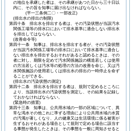
の地位を承継した者は、その承継があつた日から三十日以
内に、その旨を知事に届け出なければならない。
(平一三条例二〇・一部改正)
(排出水の排出の制限)
第四十条
排出水を排出する者は、その汚染状態が当該汚水
関係工場等の排水口において排水基準に適合しない排出水
を排出してはならない。
(改善命令等)
第四十一条
知事は、排出水を排出する者が、その汚染状態
が当該汚水関係工場等の排水口において排水基準に適合し
ない排出水を排出するおそれがあると認めるときは、その
者に対し、期限を定めて汚水関係施設の構造若しくは使用
の方法若しくは汚水等の処理の方法の改善を命じ、又は汚
水関係施設の使用若しくは排出水の排出の一時停止を命ず
ることができる。
(排出水の汚染状態の測定)
第四十二条
排出水を排出する者は、規則で定めるところに
より、当該排出水の汚染状態を測定し、その結果を記録し
ておかなければならない。
(緊急時の措置)
第四十三条
知事は、公共用水域の一部の区域について、異
常な渇水その他これに準ずる理由により公共用水域の水質
の汚濁が著しくなり、人の健康又は生活環境に係る被害が
生ずるおそれがある場合として規則で定める場合に該当す
る事態が発生したときは、その事態を一般に周知させると