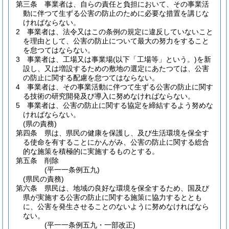
第三条
事業者は、自らの責任と負担において、その事業活
動に伴つて生ずる公害の防止のために必要な措置を講じな
ければならない。
2
事業者は、法令又はこの条例の規定に違反していないこと
を理由として、公害の防止について最大の努力をすること
を怠つてはならない。
3
事業者は、工場又は事業場
(以下「工場等」という。)
を新
設し、又は増設するための敷地の選定にあたつては、公害
の防止に関する配慮を怠つてはならない。
4
事業者は、その事業活動に伴つて生ずる公害の防止に関す
る技術の研究開発及び導入に努めなければならない。
5
事業者は、公害の防止に関する協定を締結するよう努めな
ければならない。
(県の責務)
第四条
県は、県民の健康を保護し、及び生活環境を保全す
る使命を有することにかんがみ、公害の防止に関する総合
的な施策を積極的に実施するものとする。
第五条
削除
(平一一条例五九)
(県民の責務)
第六条
県民は、地域の良好な環境を保全するため、国及び
県が実施する公害の防止に関する施策に協力するととも
に、公害を発生させることのないように努めなければなら
ない。
(平一一条例五九・一部改正)