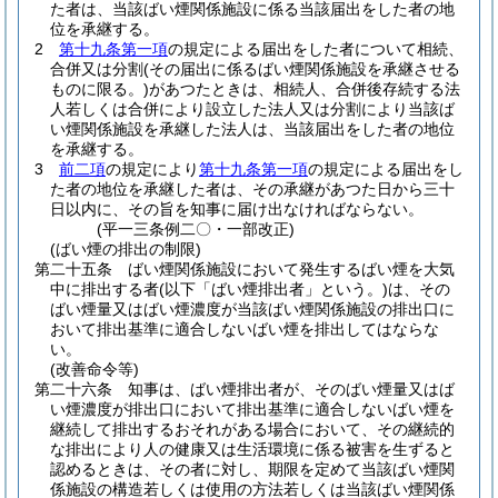
た者は、当該ばい煙関係施設に係る当該届出をした者の地
位を承継する。
2
第十九条第一項
の規定による届出をした者について相続、
合併又は分割
(その届出に係るばい煙関係施設を承継させる
ものに限る。)
があつたときは、相続人、合併後存続する法
人若しくは合併により設立した法人又は分割により当該ば
い煙関係施設を承継した法人は、当該届出をした者の地位
を承継する。
3
前二項
の規定により
第十九条第一項
の規定による届出をし
た者の地位を承継した者は、その承継があつた日から三十
日以内に、その旨を知事に届け出なければならない。
(平一三条例二〇・一部改正)
(ばい煙の排出の制限)
第二十五条
ばい煙関係施設において発生するばい煙を大気
中に排出する者
(以下「ばい煙排出者」という。)
は、その
ばい煙量又はばい煙濃度が当該ばい煙関係施設の排出口に
おいて排出基準に適合しないばい煙を排出してはならな
い。
(改善命令等)
第二十六条
知事は、ばい煙排出者が、そのばい煙量又はば
い煙濃度が排出口において排出基準に適合しないばい煙を
継続して排出するおそれがある場合において、その継続的
な排出により人の健康又は生活環境に係る被害を生ずると
認めるときは、その者に対し、期限を定めて当該ばい煙関
係施設の構造若しくは使用の方法若しくは当該ばい煙関係