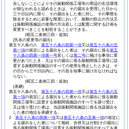
合しないことによりその振動関係工場等の周辺の生活環境
が損なわれると認めるときは、その届出を受理した日から
三十日以内に限り、その届出をした者に対し、その事態を
除去するために必要な限度において、振動の防止の方法又
は振動関係施設の使用の方法若しくは配置に関する計画を
変更すべきことを勧告することができる。
(昭五二条例三四・追加)
(氏名の変更等の届出)
第五十八条の八
第五十八条の四第一項
又は
第五十八条の五
第一項
の規定による届出をした者は、その届出に係る
第五
十八条の四第一項第一号
若しくは
第二号
に掲げる事項に変
更があつたとき、又はその届出に係る振動関係工場等に設
置する振動関係施設のすべての使用を廃止したときは、そ
の日から三十日以内に、その旨を知事に届け出なければな
らない。
(昭五二条例三四・追加)
(承継)
第五十八条の九
第五十八条の四第一項
又は
第五十八条の五
第一項
の規定による届出をした者からその届出に係る振動
関係工場等に設置する振動関係施設のすべてを譲り受け、
又は借り受けた者は、当該振動関係施設に係る当該届出を
した者の地位を承継する。
2
第五十八条の四第一項
又は
第五十八条の五第一項
の規定に
よる届出をした者について相続、合併又は分割
(その届出に
係る振動関係工場等に設置する振動関係施設のすべてを承