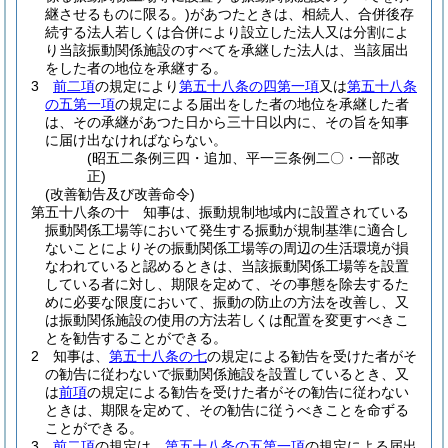
継させるものに限る。)
があつたときは、相続人、合併後存
続する法人若しくは合併により設立した法人又は分割によ
り当該振動関係施設のすべてを承継した法人は、当該届出
をした者の地位を承継する。
3
前二項
の規定により
第五十八条の四第一項
又は
第五十八条
の五第一項
の規定による届出をした者の地位を承継した者
は、その承継があつた日から三十日以内に、その旨を知事
に届け出なければならない。
(昭五二条例三四・追加、平一三条例二〇・一部改
正)
(改善勧告及び改善命令)
第五十八条の十
知事は、振動規制地域内に設置されている
振動関係工場等において発生する振動が規制基準に適合し
ないことによりその振動関係工場等の周辺の生活環境が損
なわれていると認めるときは、当該振動関係工場等を設置
している者に対し、期限を定めて、その事態を除去するた
めに必要な限度において、振動の防止の方法を改善し、又
は振動関係施設の使用の方法若しくは配置を変更すべきこ
とを勧告することができる。
2
知事は、
第五十八条の七
の規定による勧告を受けた者がそ
の勧告に従わないで振動関係施設を設置しているとき、又
は
前項
の規定による勧告を受けた者がその勧告に従わない
ときは、期限を定めて、その勧告に従うべきことを命ずる
ことができる。
3
前二項
の規定は、
第五十八条の五第一項
の規定による届出