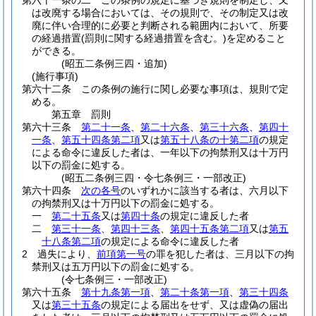
第六十一条の二
この条例の規定に基づき規則を制定し、又
は改廃する場合においては、その規則で、その制定又は改
廃に伴い合理的に必要と判断される範囲内において、所要
の経過措置
(罰則に関する経過措置を含む。)
を定めること
ができる。
(昭五二条例三四・追加)
(施行事項)
第六十二条
この条例の施行に関し必要な事項は、規則で定
める。
第五章
罰則
第六十三条
第二十一条
、
第二十六条
、
第三十六条
、
第四十
一条
、
第五十四条第二項
又は
第五十八条の十第二項
の規定
による命令に違反した者は、一年以下の拘禁刑又は十万円
以下の罰金に処する。
(昭五二条例三四・令七条例三・一部改正)
第六十四条
次の各号
のいずれかに該当する者は、六月以下
の拘禁刑又は十万円以下の罰金に処する。
一
第二十五条
又は
第四十条
の規定に違反した者
二
第三十一条
、
第四十三条
、
第四十五条第二項
又は
第五
十八条第二項
の規定による命令に違反した者
2
過失により、
前項第一号
の罪を犯した者は、三月以下の拘
禁刑又は五万円以下の罰金に処する。
(令七条例三・一部改正)
第六十五条
第十九条第一項
、
第二十条第一項
、
第三十四条
又は
第三十五条
の規定による届出をせず、又は虚偽の届出