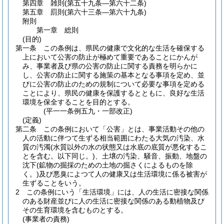
第四章
雑則
(第五十九条―第六十二条)
第五章
罰則
(第六十三条―第六十九条)
附則
第一章
総則
(目的)
第一条
この条例は、県民の健康で文化的な生活を確保する
上において公害の防止が極めて重要であることにかんが
み、事業者及び県の公害の防止に関する責務を明らかに
し、公害の防止に関する施策の基本となる事項を定め、並
びに公害の防止のための規制について必要な事項を定める
ことにより、県民の健康を保護するとともに、良好な生活
環境を保全することを目的とする。
(平一一条例五九・一部改正)
(定義)
第二条
この条例において「公害」とは、事業活動その他の
人の活動に伴つて生ずる相当範囲にわたる大気の汚染、水
質の汚濁
(水質以外の水の状態又は水底の底質が悪化するこ
とを含む。以下同じ。)
、土壌の汚染、騒音、振動、地盤の
沈下
(鉱物の掘採のための土地の掘さくによるものを除
く。)
及び悪臭によつて人の健康又は生活環境に係る被害が
生ずることをいう。
2
この条例にいう「生活環境」には、人の生活に密接な関係
のある財産並びに人の生活に密接な関係のある動植物及び
その生育環境を含むものとする。
(事業者の責務)