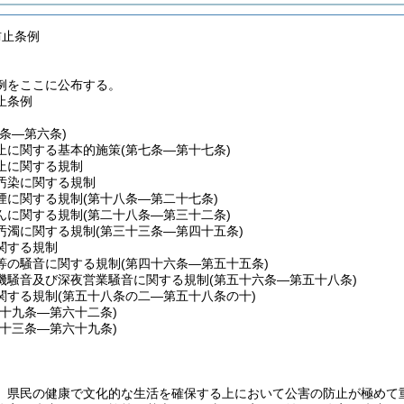
防止条例
例をここに公布する。
止条例
一条―第六条)
止に関する基本的施策
(第七条―第十七条)
止に関する規制
汚染に関する規制
煙に関する規制
(第十八条―第二十七条)
んに関する規制
(第二十八条―第三十二条)
汚濁に関する規制
(第三十三条―第四十五条)
関する規制
等の騒音に関する規制
(第四十六条―第五十五条)
機騒音及び深夜営業騒音に関する規制
(第五十六条―第五十八条)
関する規制
(第五十八条の二―第五十八条の十)
五十九条―第六十二条)
六十三条―第六十九条)
、県民の健康で文化的な生活を確保する上において公害の防止が極めて