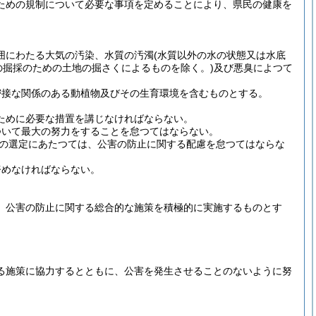
ための規制について必要な事項を定めることにより、県民の健康を
囲にわたる大気の汚染、水質の汚濁
(水質以外の水の状態又は水底
の掘採のための土地の掘さくによるものを除く。)
及び悪臭によつて
密接な関係のある動植物及びその生育環境を含むものとする。
ために必要な措置を講じなければならない。
ついて最大の努力をすることを怠つてはならない。
の選定にあたつては、公害の防止に関する配慮を怠つてはならな
努めなければならない。
、公害の防止に関する総合的な施策を積極的に実施するものとす
る施策に協力するとともに、公害を発生させることのないように努