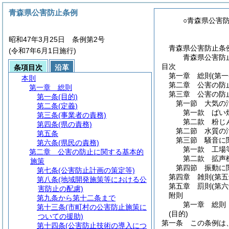
青森県公害防止条例
○青森県公害
昭和47年3月25日 条例第2号
青森県公害防止条
(令和7年6月1日施行)
青森県公害防
目次
条項目次
沿革
第一章
総則
(第
本則
第二章
公害の防
第一章
総則
第三章
公害の防
第一条
(目的)
第一節
大気の
第二条
(定義)
第一款
ばい
第三条
(事業者の責務)
第二款
粉じ
第四条
(県の責務)
第二節
水質の
第五条
第三節
騒音に
第六条
(県民の責務)
第一款
工場
第二章
公害の防止に関する基本的
第二款
拡声
施策
第四節
振動に
第七条
(公害防止計画の策定等)
第四章
雑則
(第
第八条
(地域開発施策等における公
第五章
罰則
(第
害防止の配慮)
附則
第九条から第十二条まで
第一章
総則
第十三条
(市町村の公害防止施策に
(目的)
ついての援助)
第一条
この条例は
第十四条
(公害防止技術の導入につ