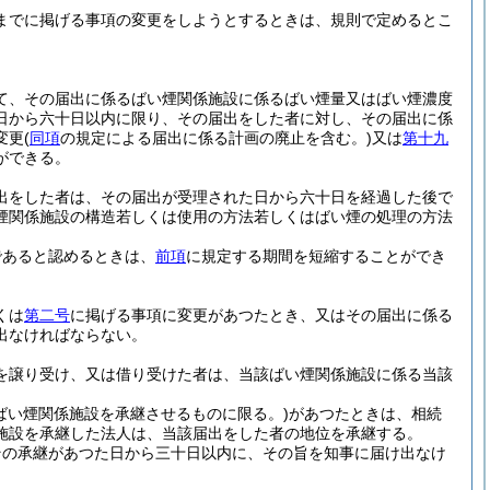
までに掲げる事項の変更をしようとするときは、規則で定めるとこ
て、その届出に係るばい煙関係施設に係るばい煙量又はばい煙濃度
日から六十日以内に限り、その届出をした者に対し、その届出に係
変更
(
同項
の規定による届出に係る計画の廃止を含む。)
又は
第十九
ができる。
出をした者は、その届出が受理された日から六十日を経過した後で
煙関係施設の構造若しくは使用の方法若しくはばい煙の処理の方法
であると認めるときは、
前項
に規定する期間を短縮することができ
くは
第二号
に掲げる事項に変更があつたとき、又はその届出に係る
出なければならない。
を譲り受け、又は借り受けた者は、当該ばい煙関係施設に係る当該
ばい煙関係施設を承継させるものに限る。)
があつたときは、相続
施設を承継した法人は、当該届出をした者の地位を承継する。
その承継があつた日から三十日以内に、その旨を知事に届け出なけ