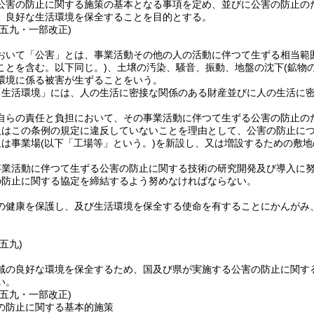
公害の防止に関する施策の基本となる事項を定め、並びに公害の防止の
、良好な生活環境を保全することを目的とする。
例五九・一部改正)
おいて「公害」とは、事業活動その他の人の活動に伴つて生ずる相当範
ことを含む。以下同じ。)
、土壌の汚染、騒音、振動、地盤の沈下
(鉱物
環境に係る被害が生ずることをいう。
「生活環境」には、人の生活に密接な関係のある財産並びに人の生活に
自らの責任と負担において、その事業活動に伴つて生ずる公害の防止の
又はこの条例の規定に違反していないことを理由として、公害の防止に
又は事業場
(以下「工場等」という。)
を新設し、又は増設するための敷地
事業活動に伴つて生ずる公害の防止に関する技術の研究開発及び導入に
の防止に関する協定を締結するよう努めなければならない。
の健康を保護し、及び生活環境を保全する使命を有することにかんがみ
五九)
域の良好な環境を保全するため、国及び県が実施する公害の防止に関す
い。
例五九・一部改正)
の防止に関する基本的施策