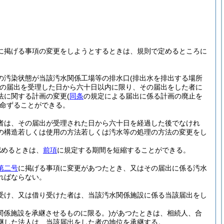
に掲げる事項の変更をしようとするときは、規則で定めるところに
の汚染状態が当該汚水関係工場等の排水口
(排出水を排出する場所
の届出を受理した日から六十日以内に限り、その届出をした者に
法に関する計画の変更
(
同条
の規定による届出に係る計画の廃止を
命ずることができる。
者は、その届出が受理された日から六十日を経過した後でなけれ
の構造若しくは使用の方法若しくは汚水等の処理の方法の変更をし
認めるときは、
前項
に規定する期間を短縮することができる。
第二号
に掲げる事項に変更があつたとき、又はその届出に係る汚水
ればならない。
受け、又は借り受けた者は、当該汚水関係施設に係る当該届出をし
関係施設を承継させるものに限る。)
があつたときは、相続人、合
継した法人は、当該届出をした者の地位を承継する。