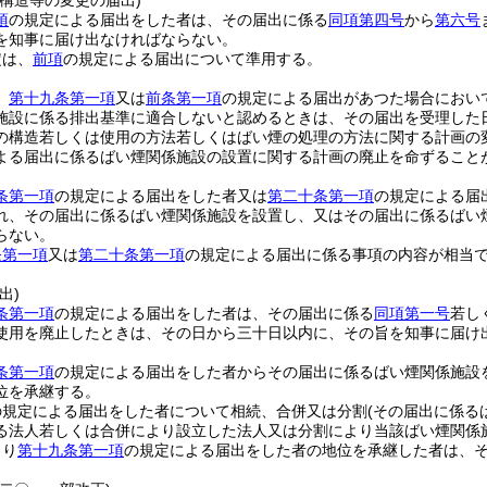
構造等の変更の届出)
項
の規定による届出をした者は、その届出に係る
同項第四号
から
第六号
を知事に届け出なければならない。
定は、
前項
の規定による届出について準用する。
、
第十九条第一項
又は
前条第一項
の規定による届出があつた場合におい
施設に係る排出基準に適合しないと認めるときは、その届出を受理した
の構造若しくは使用の方法若しくはばい煙の処理の方法に関する計画の
よる届出に係るばい煙関係施設の設置に関する計画の廃止を命ずること
条第一項
の規定による届出をした者又は
第二十条第一項
の規定による届
れ、その届出に係るばい煙関係施設を設置し、又はその届出に係るばい
らない。
条第一項
又は
第二十条第一項
の規定による届出に係る事項の内容が相当
出)
条第一項
の規定による届出をした者は、その届出に係る
同項第一号
若し
使用を廃止したときは、その日から三十日以内に、その旨を知事に届け
条第一項
の規定による届出をした者からその届出に係るばい煙関係施設
位を承継する。
の規定による届出をした者について相続、合併又は分割
(その届出に係る
る法人若しくは合併により設立した法人又は分割により当該ばい煙関係
より
第十九条第一項
の規定による届出をした者の地位を承継した者は、