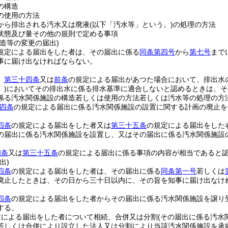
の構造
の使用の方法
から排出される汚水又は廃液
(以下「汚水等」という。)
の処理の方法
状態及び量その他の規則で定める事項
造等の変更の届出)
規定による届出をした者は、その届出に係る
同条第四号
から
第七号
まで
事に届け出なければならない。
、
第三十四条
又は
前条
の規定による届出があつた場合において、排出水
)
においてその排出水に係る排水基準に適合しないと認めるときは、そ
係る汚水関係施設の構造若しくは使用の方法若しくは汚水等の処理の方
四条
の規定による届出に係る汚水関係施設の設置に関する計画の廃止を
四条
の規定による届出をした者又は
第三十五条
の規定による届出をした
の届出に係る汚水関係施設を設置し、又はその届出に係る汚水関係施設
四条
又は
第三十五条
の規定による届出に係る事項の内容が相当であると
出)
四条
の規定による届出をした者は、その届出に係る
同条第一号
若しくは
廃止したときは、その日から三十日以内に、その旨を知事に届け出なけ
四条
の規定による届出をした者からその届出に係る汚水関係施設を譲り
する。
定による届出をした者について相続、合併又は分割
(その届出に係る汚水
若しくは合併により設立した法人又は分割により当該汚水関係施設を承