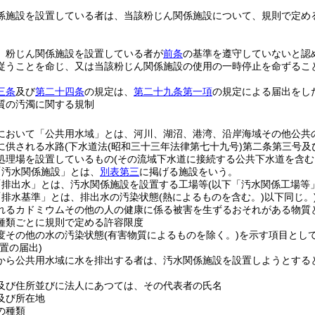
係施設を設置している者は、当該粉じん関係施設について、規則で定め
、粉じん関係施設を設置している者が
前条
の基準を遵守していないと認
従うことを命じ、又は当該粉じん関係施設の使用の一時停止を命ずるこ
三条
及び
第二十四条
の規定は、
第二十九条第一項
の規定による届出をし
質の汚濁に関する規制
において「公共用水域」とは、河川、湖沼、港湾、沿岸海域その他公共
に供される水路
(下水道法
(昭和三十三年法律第七十九号)
第二条第三号及
処理場を設置しているもの
(その流域下水道に接続する公共下水道を含む
「汚水関係施設」とは、
別表第三
に掲げる施設をいう。
「排出水」とは、汚水関係施設を設置する工場等
(以下「汚水関係工場等
「排水基準」とは、排出水の汚染状態
(熱によるものを含む。)
以下同じ。
れるカドミウムその他の人の健康に係る被害を生ずるおそれがある物質
種類ごとに規則で定める許容限度
度その他の水の汚染状態
(有害物質によるものを除く。)
を示す項目とし
置の届出)
から公共用水域に水を排出する者は、汚水関係施設を設置しようとする
及び住所並びに法人にあつては、その代表者の氏名
及び所在地
の種類