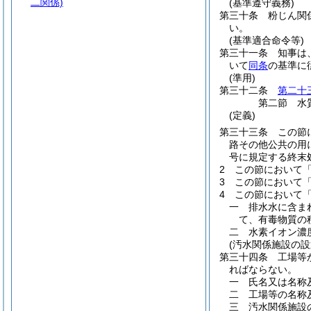
二関係)
(基準遵守義務)
第三十条
粉じん関
い。
(基準適合命令等)
第三十一条
知事は
いて
同条
の基準に
(準用)
第三十二条
第二十
第二節
水
(定義)
第三十三条
この節
路その他公共の用
号に規定する終末
2
この節において
3
この節において
4
この節において
一
排水水に含ま
て、有毒物質の
二
水素イオン濃
(汚水関係施設の設
第三十四条
工場等
ればならない。
一
氏名又は名称
二
工場等の名称
三
汚水関係施設