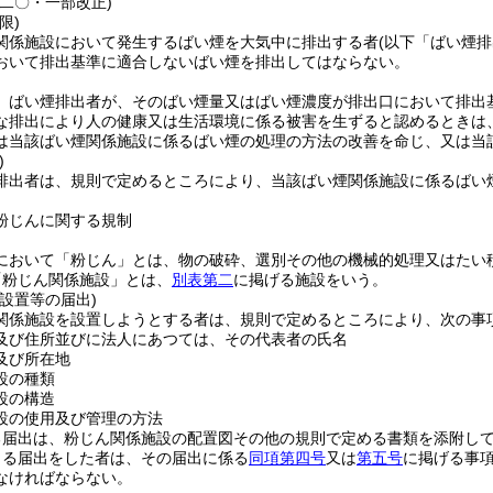
例二〇・一部改正)
限)
関係施設において発生するばい煙を大気中に排出する者
(以下「ばい煙排
おいて排出基準に適合しないばい煙を排出してはならない。
、ばい煙排出者が、そのばい煙量又はばい煙濃度が排出口において排出
な排出により人の健康又は生活環境に係る被害を生ずると認めるときは
は当該ばい煙関係施設に係るばい煙の処理の方法の改善を命じ、又は当
)
排出者は、規則で定めるところにより、当該ばい煙関係施設に係るばい
粉じんに関する規制
において「粉じん」とは、物の破砕、選別その他の機械的処理又はたい
「粉じん関係施設」とは、
別表第二
に掲げる施設をいう。
設置等の届出)
関係施設を設置しようとする者は、規則で定めるところにより、次の事
及び住所並びに法人にあつては、その代表者の氏名
及び所在地
設の種類
設の構造
設の使用及び管理の方法
る届出は、粉じん関係施設の配置図その他の規則で定める書類を添附し
よる届出をした者は、その届出に係る
同項第四号
又は
第五号
に掲げる事
なければならない。