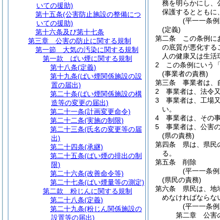
務を明らかにし、
いての援助)
保護するとともに
第十五条
(公害防止施設の整備につ
(平一一条
いての援助)
(定義)
第十六条及び第十七条
第二条
この条例に
第三章
公害の防止に関する規制
の底質が悪化する
第一節
大気の汚染に関する規制
人の健康又は生活
第一款
ばい煙に関する規制
2
この条例にいう
第十八条
(定義)
(事業者の責務)
第十九条
(ばい煙関係施設の設
第三条
事業者は、
置の届出)
2
事業者は、法令
第二十条
(ばい煙関係施設の構
3
事業者は、工場
造等の変更の届出)
い。
第二十一条
(計画変更命令)
4
事業者は、その
第二十二条
(実施の制限)
5
事業者は、公害
第二十三条
(氏名の変更等の届
(県の責務)
出)
第四条
県は、県民
第二十四条
(承継)
る。
第二十五条
(ばい煙の排出の制
第五条
削除
限)
(平一一条例
第二十六条
(改善命令等)
(県民の責務)
第二十七条
(ばい煙量等の測定)
第六条
県民は、地
第二款
粉じんに関する規制
めなければならな
第二十八条
(定義)
(平一一条
第二十九条
(粉じん関係施設の
第二章
公害
設置等の届出)