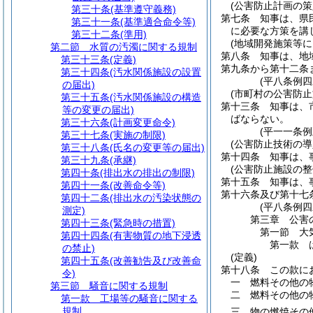
(公害防止計画の策
第三十条
(基準遵守義務)
第七条
知事は、県
第三十一条
(基準適合命令等)
に必要な方策を講
第三十二条
(準用)
(地域開発施策等に
第二節
水質の汚濁に関する規制
第八条
知事は、地
第三十三条
(定義)
第九条から第十二条
第三十四条
(汚水関係施設の設置
(平八条例四
の届出)
(市町村の公害防止
第三十五条
(汚水関係施設の構造
第十三条
知事は、
等の変更の届出)
ばならない。
第三十六条
(計画変更命令)
(平一一条
第三十七条
(実施の制限)
(公害防止技術の導
第三十八条
(氏名の変更等の届出)
第十四条
知事は、
第三十九条
(承継)
(公害防止施設の整
第四十条
(排出水の排出の制限)
第十五条
知事は、
第四十一条
(改善命令等)
第十六条及び第十七
第四十二条
(排出水の汚染状態の
(平八条例四
測定)
第三章
公害
第四十三条
(緊急時の措置)
第一節
大
第四十四条
(有害物質の地下浸透
第一款
の禁止)
(定義)
第四十五条
(改善勧告及び改善命
第十八条
この款に
令)
一
燃料その他の
第三節
騒音に関する規制
二
燃料その他の
第一款
工場等の騒音に関する
規制
三
物の燃焼その