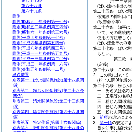
第六十七条
(平一三条
第六十八条
(ばい煙の排出の制
第六十九条
第二十五条
ばい煙
附則
係施設の排出口に
附則
(昭和五〇年条例第一七号)
(改善命令等)
附則
(昭和五二年条例第三四号)
第二十六条
知事は
附則
(昭和六一年条例第三六号)
いて、その継続的
附則
(平成四年条例第一七号)
使用の方法若しく
附則
(平成四年条例第五四号)
(ばい煙量等の測定
附則
(平成八年条例第四三号)
第二十七条
ばい煙
附則
(平成一一年条例第五九号)
らない。
附則
(平成一三年条例第二〇号)
第二款
附則
(平成三一年条例第一六号)
(定義)
附則
(令和五年条例第一二号)
第二十八条
この款
経過措置
2
この款において
別表第一
ばい煙関係施設(第十八条関
(粉じん関係施設の
係)
第二十九条
粉じん
別表第二
粉じん関係施設(第二十八条
一
氏名又は名称
関係)
二
工場等の名称
別表第三
汚水関係施設(第三十三条関
三
粉じん関係施
係)
四
粉じん関係施
別表第四
騒音関係施設(第四十六条関
五
粉じん関係施
係)
2
前項
の規定によ
別表第五
特定作業(第四十六条関係)
3
第一項
の規定に
別表第六
振動関係施設(第五十八条の
旨を知事に届け出