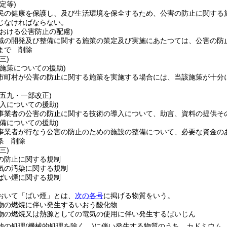
定等)
民の健康を保護し、及び生活環境を保全するため、公害の防止に関する
じなければならない。
おける公害防止の配慮)
域の開発及び整備に関する施策の策定及び実施にあたつては、公害の防
まで
削除
三)
施策についての援助)
市町村が公害の防止に関する施策を実施する場合には、当該施策が十分
例五九・一部改正)
入についての援助)
事業者の公害の防止に関する技術の導入について、助言、資料の提供そ
備についての援助)
事業者が行なう公害の防止のための施設の整備について、必要な資金の
条
削除
三)
の防止に関する規制
気の汚染に関する規制
ばい煙に関する規制
おいて「ばい煙」とは、
次の各号
に掲げる物質をいう。
物の燃焼に伴い発生するいおう酸化物
物の燃焼又は熱源としての電気の使用に伴い発生するばいじん
他の処理
(機械的処理を除く。)
に伴い発生する物質のうち、カドミウム