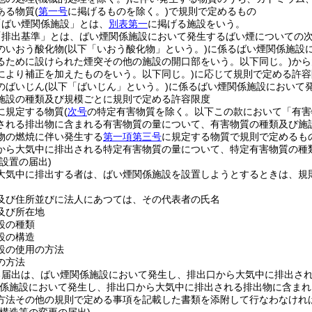
ある物質
(
第一号
に掲げるものを除く。)
で規則で定めるもの
「ばい煙関係施設」とは、
別表第一
に掲げる施設をいう。
「排出基準」とは、ばい煙関係施設において発生するばい煙についての
のいおう酸化物
(以下「いおう酸化物」という。)
に係るばい煙関係施設
るために設けられた煙突その他の施設の開口部をいう。以下同じ。)
から
により補正を加えたものをいう。以下同じ。)
に応じて規則で定める許容
のばいじん
(以下「ばいじん」という。)
に係るばい煙関係施設において
施設の種類及び規模ごとに規則で定める許容限度
に規定する物質
(
次号
の特定有害物質を除く。以下この款において「有害
される排出物に含まれる有害物質の量について、有害物質の種類及び施
物の燃焼に伴い発生する
第一項第三号
に規定する物質で規則で定めるも
から大気中に排出される特定有害物質の量について、特定有害物質の種
設置の届出)
大気中に排出する者は、ばい煙関係施設を設置しようとするときは、規
及び住所並びに法人にあつては、その代表者の氏名
及び所在地
設の種類
設の構造
設の使用の方法
の方法
る届出は、ばい煙関係施設において発生し、排出口から大気中に排出さ
係施設において発生し、排出口から大気中に排出される排出物に含まれ
方法その他の規則で定める事項を記載した書類を添附して行なわなけれ