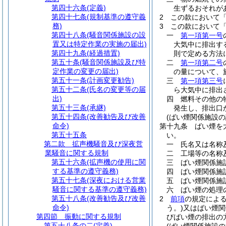
第四十六条
(定義)
生ずるおそれが
第四十七条
(規制基準の遵守義
2
この款において
務)
3
この款において
第四十八条
(騒音関係施設の設
一
第一項第一号
置又は特定作業の実施の届出)
大気中に排出す
第四十九条
(経過措置)
則で定める方法
第五十条
(騒音関係施設及び特
二
第一項第二号
定作業の変更の届出)
の量について、
第五十一条
(計画変更勧告)
三
第一項第三号
第五十二条
(氏名の変更等の届
ら大気中に排出
出)
四
燃料その他の
第五十三条
(承継)
発生し、排出口
第五十四条
(改善勧告及び改善
(ばい煙関係施設の
命令)
第十九条
ばい煙を
第五十五条
い。
第二款
拡声機騒音及び深夜営
一
氏名又は名称
業騒音に関する規制
二
工場等の名称
第五十六条
(拡声機の使用に関
三
ばい煙関係施
する基準の遵守義務)
四
ばい煙関係施
第五十七条
(深夜における営業
五
ばい煙関係施
騒音に関する基準の遵守義務)
六
ばい煙の処理
第五十八条
(改善勧告及び改善
2
前項
の規定によ
命令)
う。)
又はばい煙関
第四節
振動に関する規制
びばい煙の排出の
第五十八条の二
(定義)