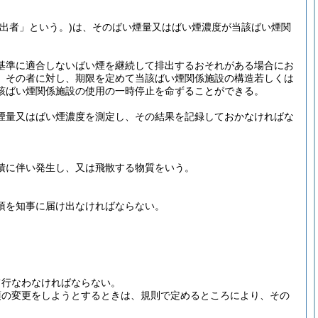
出者」という。)
は、そのばい煙量又はばい煙濃度が当該ばい煙関
基準に適合しないばい煙を継続して排出するおそれがある場合にお
、その者に対し、期限を定めて当該ばい煙関係施設の構造若しくは
該ばい煙関係施設の使用の一時停止を命ずることができる。
煙量又はばい煙濃度を測定し、その結果を記録しておかなければな
積に伴い発生し、又は飛散する物質をいう。
項を知事に届け出なければならない。
て行なわなければならない。
項の変更をしようとするときは、規則で定めるところにより、その