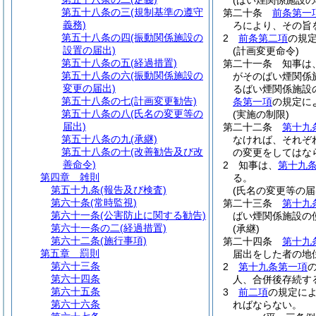
(ばい煙関係施設の
第五十八条の三
(規制基準の遵守
第二十条
前条第一
義務)
ろにより、その旨
第五十八条の四
(振動関係施設の
2
前条第二項
の規
設置の届出)
(計画変更命令)
第五十八条の五
(経過措置)
第二十一条
知事は
第五十八条の六
(振動関係施設の
がそのばい煙関係
変更の届出)
るばい煙関係施設
第五十八条の七
(計画変更勧告)
条第一項
の規定に
第五十八条の八
(氏名の変更等の
(実施の制限)
届出)
第二十二条
第十九
第五十八条の九
(承継)
なければ、それぞ
第五十八条の十
(改善勧告及び改
の変更をしてはな
善命令)
2
知事は、
第十九
第四章
雑則
る。
第五十九条
(報告及び検査)
(氏名の変更等の届
第六十条
(常時監視)
第二十三条
第十九
第六十一条
(公害防止に関する勧告)
ばい煙関係施設の
第六十一条の二
(経過措置)
(承継)
第六十二条
(施行事項)
第二十四条
第十九
第五章
罰則
届出をした者の地
第六十三条
2
第十九条第一項
第六十四条
人、合併後存続す
第六十五条
3
前二項
の規定に
第六十六条
ればならない。