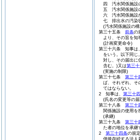
四
汚水関係施設
五
汚水関係施設
六
汚水関係施設
七
排出水の汚染
(汚水関係施設の構
第三十五条
前条
の
より、その旨を知
(計画変更命令)
第三十六条
知事は
をいう。以下同じ。
対し、その届出に
含む。)
又は
第三十
(実施の制限)
第三十七条
第三十
ば、それぞれ、そ
てはならない。
2
知事は、
第三十
(氏名の変更等の届
第三十八条
第三十
関係施設の使用を
(承継)
第三十九条
第三十
た者の地位を承継
2
第三十四条
の規
併後存続する法人