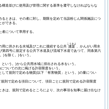
る構造並びに使用及び管理に関する基準を遵守しなければならな
めるときは、その者に対し、期限を定めて当該粉じん関係施設につ
とができる。
た者について準用する。
こうきよ
の用に供される水域及びこれに接続する公共
、かんがい用水
溝渠
び第四号に規定する公共下水道及び流域下水道であつて、同条第六
。)
を除く。)
をいう。
」という。)
から公共用水域に排出される水をいう。
)についての次に掲げる許容限度をいう。
として規則で定める物質
(以下「有害物質」という。)
の量につい
て規則で定める項目について、項目ごとに規則で定める許容限度
ときは、規則で定めるところにより、次の事項を知事に届け出なけ