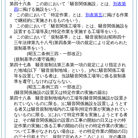
第四十六条
この款において「騒音関係施設」とは、
別表第
四
に掲げる施設をいう。
2
この款において「特定作業」とは、
別表第五
に掲げる作業
で継続的に実施されるものをいう。
3
この款において「騒音関係工場等」とは、騒音関係施設を
設置する工場等及び特定作業を実施する工場等をいう。
4
この款において「規制基準」とは、騒音規制法
(昭和四十
三年法律第九十八号)
第四条第一項の規定により定められた
規制基準をいう。
(昭五二条例三四・一部改正)
(規制基準の遵守義務)
第四十七条
騒音規制法第三条第一項の規定により指定され
た地域
(以下「騒音規制地域」という。)
内に騒音関係工場
等を設置している者は、当該騒音関係工場等に係る規制基
準を遵守しなければならない。
(昭五二条例三四・一部改正)
(騒音関係施設の設置又は特定作業の実施の届出)
第四十八条
騒音規制地域内の工場等
(騒音関係施設が設置さ
れていないものに限る。)
に騒音関係施設を設置しようとす
る者又は騒音規制地域内の工場等
(特定作業が実施されてい
ないものに限る。)
において特定作業を実施しようとする者
は、その騒音関係施設の設置の工事の開始の日又はその特
定作業の実施に係る工事の開始の日
(その特定作業の実施に
ついて工事がなされない場合は、その特定作業の開始の日)
の三十日前までに、規則で定めるところにより、次の事項