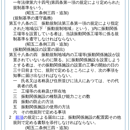
一年法律第六十四号)
第四条第一項の規定により定められた
規制基準をいう。
(昭五二条例三四・追加)
(規制基準の遵守義務)
第五十八条の三
振動規制法第三条第一項の規定により指定
された地域
(以下「振動規制地域」という。)
内に振動関係
工場等を設置している者は、当該振動関係工場等に係る規
制基準を遵守しなければならない。
(昭五二条例三四・追加)
(振動関係施設の設置の届出)
第五十八条の四
振動規制地域内の工場等
(振動関係施設が設
置されていないものに限る。)
に振動関係施設を設置しよう
とする者は、その振動関係施設の設置の工事の開始の日の
三十日前までに、規則で定めるところにより、次の事項を
知事に届け出なければならない。
一
氏名又は名称及び住所並びに法人にあつては、その代
表者の氏名
二
工場等の名称及び所在地
三
振動関係施設の種類及び能力ごとの数
四
振動の防止の方法
五
振動関係施設の使用の方法
六
その他規則で定める事項
2
前項
の規定による届出には、振動関係施設の配置図その他
規則で定める書類を添付しなければならない。
(昭五二条例三四・追加)