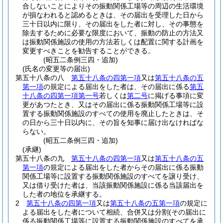
合しないことによりその振動関係工場等の周辺の生活環境
が損なわれると認めるときは、その届出を受理した日から
三十日以内に限り、その届出をした者に対し、その事態を
除去するために必要な限度において、振動の防止の方法又
は振動関係施設の使用の方法若しくは配置に関する計画を
変更すべきことを勧告することができる。
(昭五二条例三四・追加)
(氏名の変更等の届出)
第五十八条の八
第五十八条の四第一項
又は
第五十八条の五
第一項
の規定による届出をした者は、その届出に係る
第五
十八条の四第一項第一号
若しくは
第二号
に掲げる事項に変
更があつたとき、又はその届出に係る振動関係工場等に設
置する振動関係施設のすべての使用を廃止したときは、そ
の日から三十日以内に、その旨を知事に届け出なければな
らない。
(昭五二条例三四・追加)
(承継)
第五十八条の九
第五十八条の四第一項
又は
第五十八条の五
第一項
の規定による届出をした者からその届出に係る振動
関係工場等に設置する振動関係施設のすべてを譲り受け、
又は借り受けた者は、当該振動関係施設に係る当該届出を
した者の地位を承継する。
2
第五十八条の四第一項
又は
第五十八条の五第一項
の規定に
よる届出をした者について相続、合併又は分割
(その届出に
係る振動関係工場等に設置する振動関係施設のすべてを承