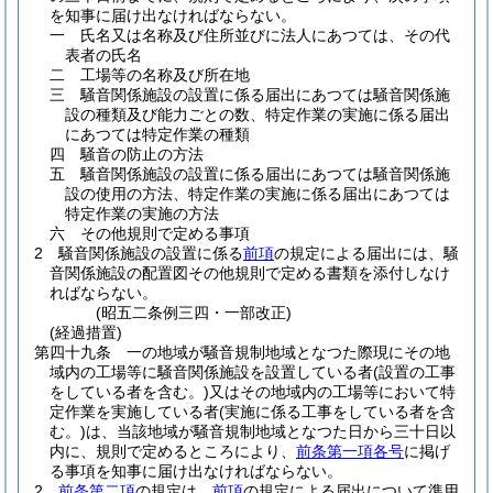
を知事に届け出なければならない。
一
氏名又は名称及び住所並びに法人にあつては、その代
表者の氏名
二
工場等の名称及び所在地
三
騒音関係施設の設置に係る届出にあつては騒音関係施
設の種類及び能力ごとの数、特定作業の実施に係る届出
にあつては特定作業の種類
四
騒音の防止の方法
五
騒音関係施設の設置に係る届出にあつては騒音関係施
設の使用の方法、特定作業の実施に係る届出にあつては
特定作業の実施の方法
六
その他規則で定める事項
2
騒音関係施設の設置に係る
前項
の規定による届出には、騒
音関係施設の配置図その他規則で定める書類を添付しなけ
ればならない。
(昭五二条例三四・一部改正)
(経過措置)
第四十九条
一の地域が騒音規制地域となつた際現にその地
域内の工場等に騒音関係施設を設置している者
(設置の工事
をしている者を含む。)
又はその地域内の工場等において特
定作業を実施している者
(実施に係る工事をしている者を含
む。)
は、当該地域が騒音規制地域となつた日から三十日以
内に、規則で定めるところにより、
前条第一項各号
に掲げ
る事項を知事に届け出なければならない。
2
前条第二項
の規定は、
前項
の規定による届出について準用