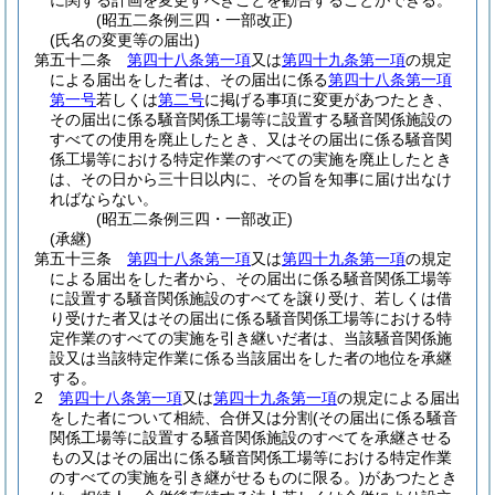
に関する計画を変更すべきことを勧告することができる。
(昭五二条例三四・一部改正)
(氏名の変更等の届出)
第五十二条
第四十八条第一項
又は
第四十九条第一項
の規定
による届出をした者は、その届出に係る
第四十八条第一項
第一号
若しくは
第二号
に掲げる事項に変更があつたとき、
その届出に係る騒音関係工場等に設置する騒音関係施設の
すべての使用を廃止したとき、又はその届出に係る騒音関
係工場等における特定作業のすべての実施を廃止したとき
は、その日から三十日以内に、その旨を知事に届け出なけ
ればならない。
(昭五二条例三四・一部改正)
(承継)
第五十三条
第四十八条第一項
又は
第四十九条第一項
の規定
による届出をした者から、その届出に係る騒音関係工場等
に設置する騒音関係施設のすべてを譲り受け、若しくは借
り受けた者又はその届出に係る騒音関係工場等における特
定作業のすべての実施を引き継いだ者は、当該騒音関係施
設又は当該特定作業に係る当該届出をした者の地位を承継
する。
2
第四十八条第一項
又は
第四十九条第一項
の規定による届出
をした者について相続、合併又は分割
(その届出に係る騒音
関係工場等に設置する騒音関係施設のすべてを承継させる
もの又はその届出に係る騒音関係工場等における特定作業
のすべての実施を引き継がせるものに限る。)
があつたとき