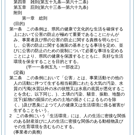
第四章
雑則
(第五十九条―第六十二条)
第五章
罰則
(第六十三条―第六十九条)
附則
第一章
総則
(目的)
第一条
この条例は、県民の健康で文化的な生活を確保する
上において公害の防止が極めて重要であることにかんが
み、事業者及び県の公害の防止に関する責務を明らかに
し、公害の防止に関する施策の基本となる事項を定め、並
びに公害の防止のための規制について必要な事項を定める
ことにより、県民の健康を保護するとともに、良好な生活
環境を保全することを目的とする。
(平一一条例五九・一部改正)
(定義)
第二条
この条例において「公害」とは、事業活動その他の
人の活動に伴つて生ずる相当範囲にわたる大気の汚染、水
質の汚濁
(水質以外の水の状態又は水底の底質が悪化するこ
とを含む。以下同じ。)
、土壌の汚染、騒音、振動、地盤の
沈下
(鉱物の掘採のための土地の掘さくによるものを除
く。)
及び悪臭によつて人の健康又は生活環境に係る被害が
生ずることをいう。
2
この条例にいう「生活環境」には、人の生活に密接な関係
のある財産並びに人の生活に密接な関係のある動植物及び
その生育環境を含むものとする。
(事業者の責務)