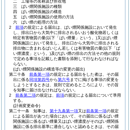
二
工場等の名称及び所在地
三
ばい煙関係施設の種類
四
ばい煙関係施設の構造
五
ばい煙関係施設の使用の方法
六
ばい煙の処理の方法
2
前項
の規定による届出は、ばい煙関係施設において発生
し、排出口から大気中に排出されるいおう酸化物若しくは
特定有害物質の量
(以下「ばい煙量」という。)
又はばい煙
関係施設において発生し、排出口から大気中に排出される
排出物に含まれるばいじん若しくは有害物質の量
(以下「ば
い煙濃度」という。)
及びばい煙の排出の方法その他の規則
で定める事項を記載した書類を添附して行なわなければな
らない。
(ばい煙関係施設の構造等の変更の届出)
第二十条
前条第一項
の規定による届出をした者は、その届
出に係る
同項第四号
から
第六号
までに掲げる事項の変更を
しようとするときは、規則で定めるところにより、その旨
を知事に届け出なければならない。
2
前条第二項
の規定は、
前項
の規定による届出について準用
する。
(計画変更命令)
第二十一条
知事は、
第十九条第一項
又は
前条第一項
の規定
による届出があつた場合において、その届出に係るばい煙
関係施設に係るばい煙量又はばい煙濃度がそのばい煙関係
施設に係る排出基準に適合しないと認めるときは、その届