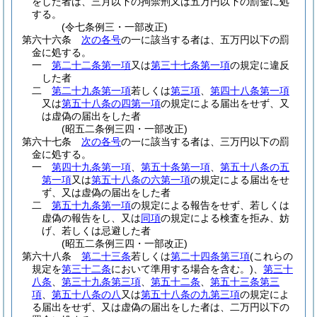
をした者は、三月以下の拘禁刑又は五万円以下の罰金に処
する。
(令七条例三・一部改正)
第六十六条
次の各号
の一に該当する者は、五万円以下の罰
金に処する。
一
第二十二条第一項
又は
第三十七条第一項
の規定に違反
した者
二
第二十九条第一項
若しくは
第三項
、
第四十八条第一項
又は
第五十八条の四第一項
の規定による届出をせず、又
は虚偽の届出をした者
(昭五二条例三四・一部改正)
第六十七条
次の各号
の一に該当する者は、三万円以下の罰
金に処する。
一
第四十九条第一項
、
第五十条第一項
、
第五十八条の五
第一項
又は
第五十八条の六第一項
の規定による届出をせ
ず、又は虚偽の届出をした者
二
第五十九条第一項
の規定による報告をせず、若しくは
虚偽の報告をし、又は
同項
の規定による検査を拒み、妨
げ、若しくは忌避した者
(昭五二条例三四・一部改正)
第六十八条
第二十三条
若しくは
第二十四条第三項
(これらの
規定を
第三十二条
において準用する場合を含む。)
、
第三十
八条
、
第三十九条第三項
、
第五十二条
、
第五十三条第三
項
、
第五十八条の八
又は
第五十八条の九第三項
の規定によ
る届出をせず、又は虚偽の届出をした者は、二万円以下の