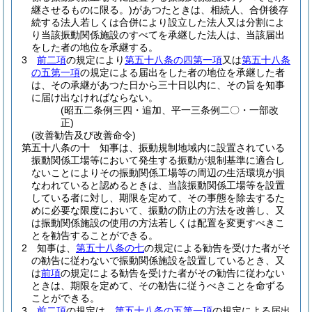
継させるものに限る。)
があつたときは、相続人、合併後存
続する法人若しくは合併により設立した法人又は分割によ
り当該振動関係施設のすべてを承継した法人は、当該届出
をした者の地位を承継する。
3
前二項
の規定により
第五十八条の四第一項
又は
第五十八条
の五第一項
の規定による届出をした者の地位を承継した者
は、その承継があつた日から三十日以内に、その旨を知事
に届け出なければならない。
(昭五二条例三四・追加、平一三条例二〇・一部改
正)
(改善勧告及び改善命令)
第五十八条の十
知事は、振動規制地域内に設置されている
振動関係工場等において発生する振動が規制基準に適合し
ないことによりその振動関係工場等の周辺の生活環境が損
なわれていると認めるときは、当該振動関係工場等を設置
している者に対し、期限を定めて、その事態を除去するた
めに必要な限度において、振動の防止の方法を改善し、又
は振動関係施設の使用の方法若しくは配置を変更すべきこ
とを勧告することができる。
2
知事は、
第五十八条の七
の規定による勧告を受けた者がそ
の勧告に従わないで振動関係施設を設置しているとき、又
は
前項
の規定による勧告を受けた者がその勧告に従わない
ときは、期限を定めて、その勧告に従うべきことを命ずる
ことができる。
3
前二項
の規定は、
第五十八条の五第一項
の規定による届出