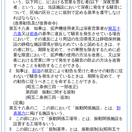
いう。以下同じ。)
における営業を営む者
(以下「深夜営業
者」という。)
は、当該施設において深夜に発生する騒音に
ついて、区域の区分ごとに規則で定める基準を遵守しなけ
ればならない。
(改善勧告及び改善命令)
第五十八条
知事は、拡声機使用者又は深夜営業者が
第五十
六条
又は
前条
の基準に違反して騒音を発生させている場合
において、その違反により周辺の生活環境又は静穏保持施
設の静穏な施設環境が損なわれていると認めるときは、そ
の者に対し、期限を定めて、その事態を除去するために必
要な限度において、拡声機の使用の方法を改善し、又は深
夜における営業に伴つて発生する騒音の防止の方法を改善
すべきことを勧告することができる。
2
知事は、
前項
の規定により勧告を受けた者がその勧告に従
わないで騒音を発生させているときは、期限を定めて、そ
の勧告に従うべきことを命ずることができる。
(昭五二条例三四・一部改正)
第四節
振動に関する規制
(昭五二条例三四・追加)
(定義)
第五十八条の二
この節において「振動関係施設」とは、
別
表第六
に掲げる施設をいう。
2
この節において「振動関係工場等」とは、振動関係施設を
設置する工場等をいう。
3
この節において「規制基準」とは、振動規制法
(昭和五十