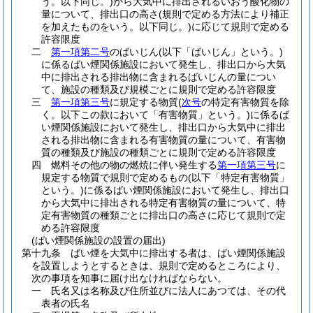
う。以下同じ。)
から大気中に排出されるいおう酸化物の
量について、排出口の高さ
(規則で定める方法により補正
を加えたものをいう。以下同じ。)
に応じて規則で定める
許容限度
二
第一項第二号
のばいじん
(以下「ばいじん」という。)
に係るばい煙関係施設において発生し、排出口から大気
中に排出される排出物に含まれるばいじんの量につい
て、施設の種類及び規模ごとに規則で定める許容限度
三
第一項第三号
に規定する物質
(
次号
の特定有害物質を除
く。以下この款において「有害物質」という。)
に係るば
い煙関係施設において発生し、排出口から大気中に排出
される排出物に含まれる有害物質の量について、有害物
質の種類及び施設の種類ごとに規則で定める許容限度
四
燃料その他の物の燃焼に伴い発生する
第一項第三号
に
規定する物質で規則で定めるもの
(以下「特定有害物質」
という。)
に係るばい煙関係施設において発生し、排出口
から大気中に排出される特定有害物質の量について、特
定有害物質の種類ごとに排出口の高さに応じて規則で定
める許容限度
(ばい煙関係施設の設置の届出)
第十九条
ばい煙を大気中に排出する者は、ばい煙関係施設
を設置しようとするときは、規則で定めるところにより、
次の事項を知事に届け出なければならない。
一
氏名又は名称及び住所並びに法人にあつては、その代
表者の氏名