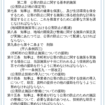
第二章
公害の防止に関する基本的施策
(公害防止計画の策定等)
第七条
知事は、県民の健康を保護し、及び生活環境を保全
するため、公害の防止に関する施策に係る総合的な計画を
策定するとともに、これを推進するために必要な方策を講
じなければならない。
(地域開発施策等における公害防止の配慮)
第八条
知事は、地域の開発及び整備に関する施策の策定及
び実施にあたつては、公害の防止について配慮しなければ
ならない。
第九条から第十二条まで
削除
(平八条例四三)
(市町村の公害防止施策についての援助)
第十三条
知事は、市町村が公害の防止に関する施策を実施
する場合には、当該施策が十分に行われるよう技術的な助
言その他の援助を行うように努めなければならない。
(平一一条例五九・一部改正)
(公害防止技術の導入についての援助)
第十四条
知事は、事業者の公害の防止に関する技術の導入
について、助言、資料の提供その他の援助を行なうように
努めなければならない。
(公害防止施設の整備についての援助)
第十五条
知事は、事業者が行なう公害の防止のための施設
の整備について、必要な資金のあつせん、技術的な助言そ
の他の援助に努めなければならない。