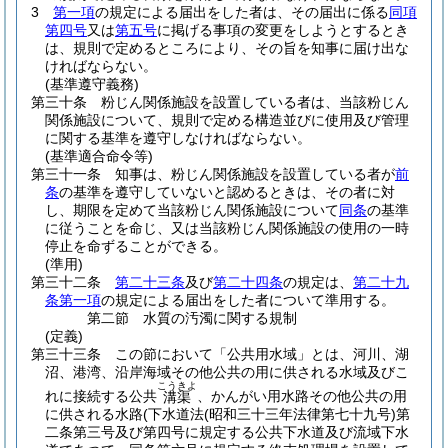
3
第一項
の規定による届出をした者は、その届出に係る
同項
第四号
又は
第五号
に掲げる事項の変更をしようとするとき
は、規則で定めるところにより、その旨を知事に届け出な
ければならない。
(基準遵守義務)
第三十条
粉じん関係施設を設置している者は、当該粉じん
関係施設について、規則で定める構造並びに使用及び管理
に関する基準を遵守しなければならない。
(基準適合命令等)
第三十一条
知事は、粉じん関係施設を設置している者が
前
条
の基準を遵守していないと認めるときは、その者に対
し、期限を定めて当該粉じん関係施設について
同条
の基準
に従うことを命じ、又は当該粉じん関係施設の使用の一時
停止を命ずることができる。
(準用)
第三十二条
第二十三条
及び
第二十四条
の規定は、
第二十九
条第一項
の規定による届出をした者について準用する。
第二節
水質の汚濁に関する規制
(定義)
第三十三条
この節において「公共用水域」とは、河川、湖
沼、港湾、沿岸海域その他公共の用に供される水域及びこ
こうきよ
れに接続する公共
、かんがい用水路その他公共の用
溝渠
に供される水路
(下水道法
(昭和三十三年法律第七十九号)
第
二条第三号及び第四号に規定する公共下水道及び流域下水