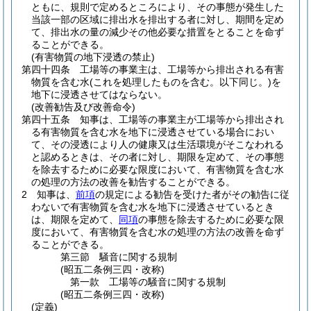
ともに、規則で定めるところにより、その事態が発生した
当該一部の区域に排出水を排出する者に対し、期間を定め
て、排出水の量の減少その他必要な措置をとることを命ず
ることができる。
(有害物質の地下浸透の禁止)
第四十四条
工場等の事業主は、工場等から排出される有害
物質を含む水
(これを処理したものを含む。以下同じ。)
を
地下に浸透させてはならない。
(改善勧告及び改善命令)
第四十五条
知事は、工場等の事業主が工場等から排出され
る有害物質を含む水を地下に浸透させている場合におい
て、その浸透により人の健康又は生活環境がそこなわれる
と認めるときは、その者に対し、期限を定めて、その事態
を除去するために必要な限度において、有害物質を含む水
の処理の方法の改善を勧告することができる。
2
知事は、
前項
の規定による勧告を受けた者がその勧告に従
わないで有害物質を含む水を地下に浸透させているとき
は、期限を定めて、
同項
の事態を除去するために必要な限
度において、有害物質を含む水の処理の方法の改善を命ず
ることができる。
第三節
騒音に関する規制
(昭五二条例三四・改称)
第一款
工場等の騒音に関する規制
(昭五二条例三四・改称)
(定義)