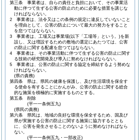
第三条
事業者は、自らの責任と負担において、その事業活
動に伴つて生ずる公害の防止のために必要な措置を講じな
ければならない。
2
事業者は、法令又はこの条例の規定に違反していないこと
を理由として、公害の防止について最大の努力をすること
を怠つてはならない。
3
事業者は、工場又は事業場
(以下「工場等」という。)
を新
設し、又は増設するための敷地の選定にあたつては、公害
の防止に関する配慮を怠つてはならない。
4
事業者は、その事業活動に伴つて生ずる公害の防止に関す
る技術の研究開発及び導入に努めなければならない。
5
事業者は、公害の防止に関する協定を締結するよう努めな
ければならない。
(県の責務)
第四条
県は、県民の健康を保護し、及び生活環境を保全す
る使命を有することにかんがみ、公害の防止に関する総合
的な施策を積極的に実施するものとする。
第五条
削除
(平一一条例五九)
(県民の責務)
第六条
県民は、地域の良好な環境を保全するため、国及び
県が実施する公害の防止に関する施策に協力するととも
に、公害を発生させることのないように努めなければなら
ない。
(平一一条例五九・一部改正)