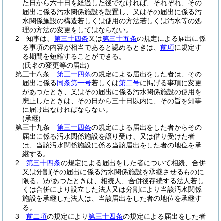
た日から六十日を経過した後でなければ、それぞれ、その
届出に係る汚水関係施設を設置し、又はその届出に係る汚
水関係施設の構造若しくは使用の方法若しくは汚水等の処
理の方法の変更をしてはならない。
2
知事は、
第三十四条
又は
第三十五条
の規定による届出に係
る事項の内容が相当であると認めるときは、
前項
に規定す
る期間を短縮することができる。
(氏名の変更等の届出)
第三十八条
第三十四条
の規定による届出をした者は、その
届出に係る
同条第一号
若しくは
第二号
に掲げる事項に変更
があつたとき、又はその届出に係る汚水関係施設の使用を
廃止したときは、その日から三十日以内に、その旨を知事
に届け出なければならない。
(承継)
第三十九条
第三十四条
の規定による届出をした者からその
届出に係る汚水関係施設を譲り受け、又は借り受けた者
は、当該汚水関係施設に係る当該届出をした者の地位を承
継する。
2
第三十四条
の規定による届出をした者について相続、合併
又は分割
(その届出に係る汚水関係施設を承継させるものに
限る。)
があつたときは、相続人、合併後存続する法人若し
くは合併により設立した法人又は分割により当該汚水関係
施設を承継した法人は、当該届出をした者の地位を承継す
る。
3
前二項
の規定により
第三十四条
の規定による届出をした者