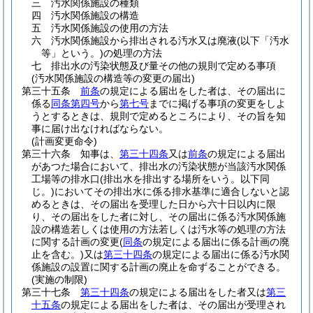
三
汚水関係施設の種類
四
汚水関係施設の構造
五
汚水関係施設の使用の方法
六
汚水関係施設から排出される汚水又は廃液
(以下「汚水
等」という。)
の処理の方法
七
排出水の汚染状態及び量その他の規則で定める事項
(汚水関係施設の構造等の変更の届出)
第三十五条
前条
の規定による届出をした者は、その届出に
係る
同条第四号
から
第七号
までに掲げる事項の変更をしよ
うとするときは、規則で定めるところにより、その旨を知
事に届け出なければならない。
(計画変更命令)
第三十六条
知事は、
第三十四条
又は
前条
の規定による届出
があつた場合において、排出水の汚染状態が当該汚水関係
工場等の排水口
(排出水を排出する場所をいう。以下同
じ。)
においてその排出水に係る排水基準に適合しないと認
めるときは、その届出を受理した日から六十日以内に限
り、その届出をした者に対し、その届出に係る汚水関係施
設の構造若しくは使用の方法若しくは汚水等の処理の方法
に関する計画の変更
(
同条
の規定による届出に係る計画の廃
止を含む。)
又は
第三十四条
の規定による届出に係る汚水関
係施設の設置に関する計画の廃止を命ずることができる。
(実施の制限)
第三十七条
第三十四条
の規定による届出をした者又は
第三
十五条
の規定による届出をした者は、その届出が受理され