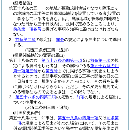
(経過措置)
第五十八条の五
一の地域が振動規制地域となつた際現にそ
の地域内の工場等に振動関係施設を設置している者
(設置の
工事をしている者を含む。)
は、当該地域が振動規制地域と
なつた日から三十日以内に、規則で定めるところにより、
前条第一項各号
に掲げる事項を知事に届け出なければなら
ない。
2
前条第二項
の規定は、
前条
の規定による届出について準用
する。
(昭五二条例三四・追加)
(振動関係施設の変更の届出)
第五十八条の六
第五十八条の四第一項
又は
前条第一項
の規
定による届出をした者は、その届出に係る
第五十八条の四
第一項第三号
から
第五号
までに掲げる事項の変更をしよう
とするときは、当該事項の変更に係る工事の開始の日の三
十日前までに、規則で定めるところにより、その旨を知事
に届け出なければならない。
ただし、その変更が規則で定
める軽微なものであるときは、この限りでない。
2
第五十八条の四第二項
の規定は、
前項
の規定による届出に
ついて準用する。
(昭五二条例三四・追加)
(計画変更勧告)
第五十八条の七
知事は、
第五十八条の四第一項
又は
前条第
一項
の規定による届出があつた場合において、その届出に
係る振動関係工場等において発生する振動が規制基準に適