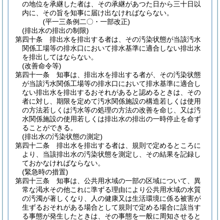
の地位を承継した者は、その承継があつた日から三十日以
内に、その旨を知事に届け出なければならない。
(平一三条例二〇・一部改正)
(排出水の排出の制限)
第四十条
排出水を排出する者は、その汚染状態が当該汚水
関係工場等の排水口において排水基準に適合しない排出水
を排出してはならない。
(改善命令等)
第四十一条
知事は、排出水を排出する者が、その汚染状態
が当該汚水関係工場等の排水口において排水基準に適合し
ない排出水を排出するおそれがあると認めるときは、その
者に対し、期限を定めて汚水関係施設の構造若しくは使用
の方法若しくは汚水等の処理の方法の改善を命じ、又は汚
水関係施設の使用若しくは排出水の排出の一時停止を命ず
ることができる。
(排出水の汚染状態の測定)
第四十二条
排出水を排出する者は、規則で定めるところに
より、当該排出水の汚染状態を測定し、その結果を記録し
ておかなければならない。
(緊急時の措置)
第四十三条
知事は、公共用水域の一部の区域について、異
常な渇水その他これに準ずる理由により公共用水域の水質
の汚濁が著しくなり、人の健康又は生活環境に係る被害が
生ずるおそれがある場合として規則で定める場合に該当す
る事態が発生したときは、その事態を一般に周知させると