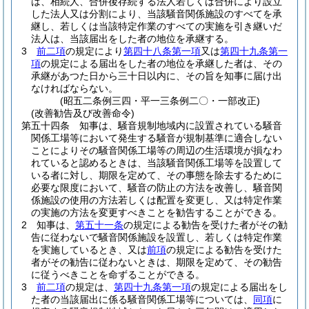
は、相続人、合併後存続する法人若しくは合併により設立
した法人又は分割により、当該騒音関係施設のすべてを承
継し、若しくは当該特定作業のすべての実施を引き継いだ
法人は、当該届出をした者の地位を承継する。
3
前二項
の規定により
第四十八条第一項
又は
第四十九条第一
項
の規定による届出をした者の地位を承継した者は、その
承継があつた日から三十日以内に、その旨を知事に届け出
なければならない。
(昭五二条例三四・平一三条例二〇・一部改正)
(改善勧告及び改善命令)
第五十四条
知事は、騒音規制地域内に設置されている騒音
関係工場等において発生する騒音が規制基準に適合しない
ことによりその騒音関係工場等の周辺の生活環境が損なわ
れていると認めるときは、当該騒音関係工場等を設置して
いる者に対し、期限を定めて、その事態を除去するために
必要な限度において、騒音の防止の方法を改善し、騒音関
係施設の使用の方法若しくは配置を変更し、又は特定作業
の実施の方法を変更すべきことを勧告することができる。
2
知事は、
第五十一条
の規定による勧告を受けた者がその勧
告に従わないで騒音関係施設を設置し、若しくは特定作業
を実施しているとき、又は
前項
の規定による勧告を受けた
者がその勧告に従わないときは、期限を定めて、その勧告
に従うべきことを命ずることができる。
3
前二項
の規定は、
第四十九条第一項
の規定による届出をし
た者の当該届出に係る騒音関係工場等については、
同項
に