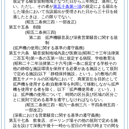
規定する騒音規制地域となつた日から三年間は、適用しな
い。
ただし、その者が
第五十条第一項
の規定による届出を
した場合において当該届出が受理された日から三十日を経
過したときは、この限りでない。
(昭五二条例三四・一部改正)
第五十五条
削除
(昭五二条例三四)
第二款
拡声機騒音及び深夜営業騒音に関する規
制
(拡声機の使用に関する基準の遵守義務)
第五十六条
騒音規制地域内及び医療法
(昭和二十三年法律第
二百五号)
第一条の五第一項に規定する病院、学校教育法
(昭和二十二年法律第二十六号)
第一条に規定する学校その
他の静穏な施設環境を保持する必要がある施設として規則
で定める施設
(以下「静穏保持施設」という。)
の敷地の周
囲五十メートルの区域内において、商業宣伝を目的として
拡声機を使用する者
(自動車等を利用して移動しながら拡声
機を使用する者を除く。以下「拡声機使用者」という。)
は、拡声機の使用について、時間の区分及び区域の区分ご
とに規則で定める基準を遵守しなければならない。
(昭五二条例三四・昭六一条例三六・平四条例五四・
一部改正)
(深夜における営業騒音に関する基準の遵守義務)
第五十七条
飲食店、ボーリング場その他の規則で定める施
設を設けて深夜
(午後十一時から翌日の午前六時までの間を