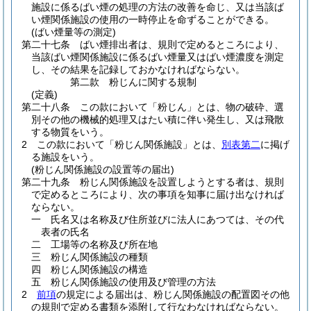
施設に係るばい煙の処理の方法の改善を命じ、又は当該ば
い煙関係施設の使用の一時停止を命ずることができる。
(ばい煙量等の測定)
第二十七条
ばい煙排出者は、規則で定めるところにより、
当該ばい煙関係施設に係るばい煙量又はばい煙濃度を測定
し、その結果を記録しておかなければならない。
第二款
粉じんに関する規制
(定義)
第二十八条
この款において「粉じん」とは、物の破砕、選
別その他の機械的処理又はたい積に伴い発生し、又は飛散
する物質をいう。
2
この款において「粉じん関係施設」とは、
別表第二
に掲げ
る施設をいう。
(粉じん関係施設の設置等の届出)
第二十九条
粉じん関係施設を設置しようとする者は、規則
で定めるところにより、次の事項を知事に届け出なければ
ならない。
一
氏名又は名称及び住所並びに法人にあつては、その代
表者の氏名
二
工場等の名称及び所在地
三
粉じん関係施設の種類
四
粉じん関係施設の構造
五
粉じん関係施設の使用及び管理の方法
2
前項
の規定による届出は、粉じん関係施設の配置図その他
の規則で定める書類を添附して行なわなければならない。