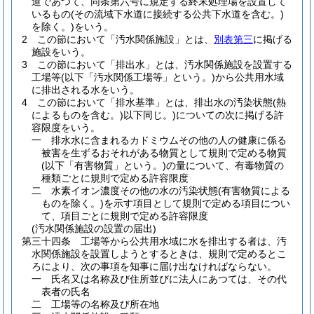
道であつて、同条第六号に規定する終末処理場を設置して
いるもの
(その流域下水道に接続する公共下水道を含む。)
を除く。)
をいう。
2
この節において「汚水関係施設」とは、
別表第三
に掲げる
施設をいう。
3
この節において「排出水」とは、汚水関係施設を設置する
工場等
(以下「汚水関係工場等」という。)
から公共用水域
に排出される水をいう。
4
この節において「排水基準」とは、排出水の汚染状態
(熱
によるものを含む。)
以下同じ。
)についての次に掲げる許
容限度をいう。
一
排水水に含まれるカドミウムその他の人の健康に係る
被害を生ずるおそれがある物質として規則で定める物質
(以下「有害物質」という。)
の量について、有毒物質の
種類ごとに規則で定める許容限度
二
水素イオン濃度その他の水の汚染状態
(有害物質による
ものを除く。)
を示す項目として規則で定める項目につい
て、項目ごとに規則で定める許容限度
(汚水関係施設の設置の届出)
第三十四条
工場等から公共用水域に水を排出する者は、汚
水関係施設を設置しようとするときは、規則で定めるとこ
ろにより、次の事項を知事に届け出なければならない。
一
氏名又は名称及び住所並びに法人にあつては、その代
表者の氏名
二
工場等の名称及び所在地