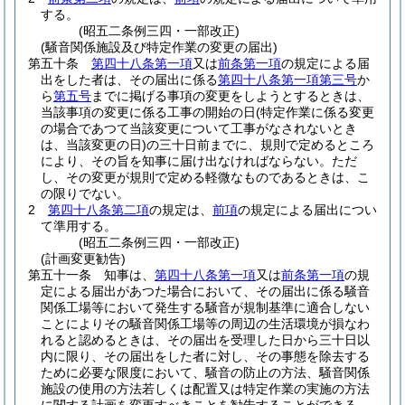
する。
(昭五二条例三四・一部改正)
(騒音関係施設及び特定作業の変更の届出)
第五十条
第四十八条第一項
又は
前条第一項
の規定による届
出をした者は、その届出に係る
第四十八条第一項第三号
か
ら
第五号
までに掲げる事項の変更をしようとするときは、
当該事項の変更に係る工事の開始の日
(特定作業に係る変更
の場合であつて当該変更について工事がなされないとき
は、当該変更の日)
の三十日前までに、規則で定めるところ
により、その旨を知事に届け出なければならない。
ただ
し、その変更が規則で定める軽微なものであるときは、こ
の限りでない。
2
第四十八条第二項
の規定は、
前項
の規定による届出につい
て準用する。
(昭五二条例三四・一部改正)
(計画変更勧告)
第五十一条
知事は、
第四十八条第一項
又は
前条第一項
の規
定による届出があつた場合において、その届出に係る騒音
関係工場等において発生する騒音が規制基準に適合しない
ことによりその騒音関係工場等の周辺の生活環境が損なわ
れると認めるときは、その届出を受理した日から三十日以
内に限り、その届出をした者に対し、その事態を除去する
ために必要な限度において、騒音の防止の方法、騒音関係
施設の使用の方法若しくは配置又は特定作業の実施の方法