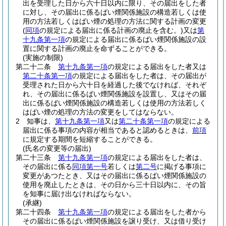
出を受理した日から六十日以内に限り、その届出をした者
に対し、その届出に係るばい煙関係施設の構造若しくは使
用の方法若しくはばい煙の処理の方法に関する計画の変更
(
同項
の規定による届出に係る計画の廃止を含む。)
又は
第
十九条第一項
の規定による届出に係るばい煙関係施設の設
置に関する計画の廃止を命ずることができる。
(実施の制限)
第二十二条
第十九条第一項
の規定による届出をした者又は
第二十条第一項
の規定による届出をした者は、その届出が
受理された日から六十日を経過した後でなければ、それぞ
れ、その届出に係るばい煙関係施設を設置し、又はその届
出に係るばい煙関係施設の構造若しくは使用の方法若しく
はばい煙の処理の方法の変更をしてはならない。
2
知事は、
第十九条第一項
又は
第二十条第一項
の規定による
届出に係る事項の内容が相当であると認めるときは、
前項
に規定する期間を短縮することができる。
(氏名の変更等の届出)
第二十三条
第十九条第一項
の規定による届出をした者は、
その届出に係る
同項第一号
若しくは
第二号
に掲げる事項に
変更があつたとき、又はその届出に係るばい煙関係施設の
使用を廃止したときは、その日から三十日以内に、その旨
を知事に届け出なければならない。
(承継)
第二十四条
第十九条第一項
の規定による届出をした者から
その届出に係るばい煙関係施設を譲り受け、又は借り受け