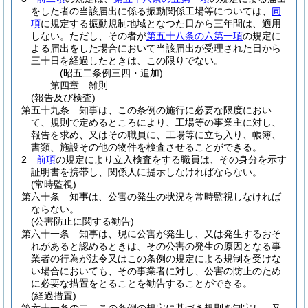
をした者の当該届出に係る振動関係工場等については、
同
項
に規定する振動規制地域となつた日から三年間は、適用
しない。
ただし、その者が
第五十八条の六第一項
の規定に
よる届出をした場合において当該届出が受理された日から
三十日を経過したときは、この限りでない。
(昭五二条例三四・追加)
第四章
雑則
(報告及び検査)
第五十九条
知事は、この条例の施行に必要な限度におい
て、規則で定めるところにより、工場等の事業主に対し、
報告を求め、又はその職員に、工場等に立ち入り、帳簿、
書類、施設その他の物件を検査させることができる。
2
前項
の規定により立入検査をする職員は、その身分を示す
証明書を携帯し、関係人に提示しなければならない。
(常時監視)
第六十条
知事は、公害の発生の状況を常時監視しなければ
ならない。
(公害防止に関する勧告)
第六十一条
知事は、現に公害が発生し、又は発生するおそ
れがあると認めるときは、その公害の発生の原因となる事
業者の行為が法令又はこの条例の規定による規制を受けな
い場合においても、その事業者に対し、公害の防止のため
に必要な措置をとることを勧告することができる。
(経過措置)