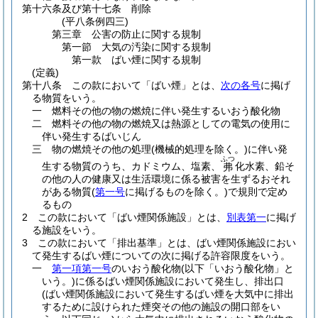
第十六条及び第十七条
削除
(平八条例四三)
第三章
公害の防止に関する規制
第一節
大気の汚染に関する規制
第一款
ばい煙に関する規制
(定義)
第十八条
この款において「ばい煙」とは、
次の各号
に掲げ
る物質をいう。
一
燃料その他の物の燃焼に伴い発生するいおう酸化物
二
燃料その他の物の燃焼又は熱源としての電気の使用に
伴い発生するばいじん
三
物の燃焼その他の処理
(機械的処理を除く。)
に伴い発
ふつ
生する物質のうち、カドミウム、塩素、
化水素、鉛そ
弗
の他の人の健康又は生活環境に係る被害を生ずるおそれ
がある物質
(
第一号
に掲げるものを除く。)
で規則で定め
るもの
2
この款において「ばい煙関係施設」とは、
別表第一
に掲げ
る施設をいう。
3
この款において「排出基準」とは、ばい煙関係施設におい
て発生するばい煙についての次に掲げる許容限度をいう。
一
第一項第一号
のいおう酸化物
(以下「いおう酸化物」と
いう。)
に係るばい煙関係施設において発生し、排出口
(ばい煙関係施設において発生するばい煙を大気中に排出
するために設けられた煙突その他の施設の開口部をい