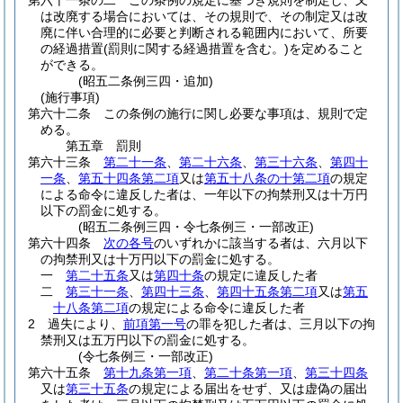
第六十一条の二
この条例の規定に基づき規則を制定し、又
は改廃する場合においては、その規則で、その制定又は改
廃に伴い合理的に必要と判断される範囲内において、所要
の経過措置
(罰則に関する経過措置を含む。)
を定めること
ができる。
(昭五二条例三四・追加)
(施行事項)
第六十二条
この条例の施行に関し必要な事項は、規則で定
める。
第五章
罰則
第六十三条
第二十一条
、
第二十六条
、
第三十六条
、
第四十
一条
、
第五十四条第二項
又は
第五十八条の十第二項
の規定
による命令に違反した者は、一年以下の拘禁刑又は十万円
以下の罰金に処する。
(昭五二条例三四・令七条例三・一部改正)
第六十四条
次の各号
のいずれかに該当する者は、六月以下
の拘禁刑又は十万円以下の罰金に処する。
一
第二十五条
又は
第四十条
の規定に違反した者
二
第三十一条
、
第四十三条
、
第四十五条第二項
又は
第五
十八条第二項
の規定による命令に違反した者
2
過失により、
前項第一号
の罪を犯した者は、三月以下の拘
禁刑又は五万円以下の罰金に処する。
(令七条例三・一部改正)
第六十五条
第十九条第一項
、
第二十条第一項
、
第三十四条
又は
第三十五条
の規定による届出をせず、又は虚偽の届出