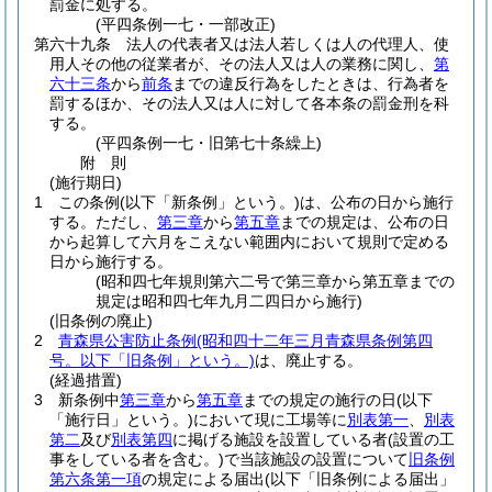
罰金に処する。
(平四条例一七・一部改正)
第六十九条
法人の代表者又は法人若しくは人の代理人、使
用人その他の従業者が、その法人又は人の業務に関し、
第
六十三条
から
前条
までの違反行為をしたときは、行為者を
罰するほか、その法人又は人に対して各本条の罰金刑を科
する。
(平四条例一七・旧第七十条繰上)
附
則
(施行期日)
1
この条例
(以下「新条例」という。)
は、公布の日から施行
する。
ただし、
第三章
から
第五章
までの規定は、公布の日
から起算して六月をこえない範囲内において規則で定める
日から施行する。
(昭和四七年規則第六二号で第三章から第五章までの
規定は昭和四七年九月二四日から施行)
(旧条例の廃止)
2
青森県公害防止条例
(昭和四十二年三月青森県条例第四
号。以下「旧条例」という。)
は、廃止する。
(経過措置)
3
新条例中
第三章
から
第五章
までの規定の施行の日
(以下
「施行日」という。)
において現に工場等に
別表第一
、
別表
第二
及び
別表第四
に掲げる施設を設置している者
(設置の工
事をしている者を含む。)
で当該施設の設置について
旧条例
第六条第一項
の規定による届出
(以下「旧条例による届出」