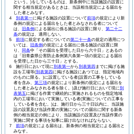
という。)
をしているものは、新条例中に当該施設の設置に
関する相当規定があるときは、当該相当規定による届出を
した者とみなす。
4
別表第一
に掲げる施設の設置について
前項
の規定により新
条例の規定による届出をした者とみなされる者について
は、
旧条例
による届出に係る施設の設置に限り、
第二十二
条
の規定は、適用しない。
5
前項
に規定する者についての
第二十一条
の規定の適用につ
いては、
旧条例
の規定による届出に係る施設の設置に限
り、
同条
中「その届出を受理した日から六十日」とあるの
は「旧青森県公害防止条例第六条第一項の規定による届出
を受理した日から三十日」とする。
6
施行日において現に
別表第一
から
別表第四
までに掲げる施
設を工場等
(
別表第四
に掲げる施設にあつては、指定地域内
のものに限る。)
に設置している者
(設置の工事をしている
者を含み、
第三項
の規定により新条例の規定による届出を
した者とみなされる者を除く。)
及び施行日において現に
別
表第五
に掲げる作業で継続的に実施されるものを指定地域
内の工場等において実施している者
(実施についての工事を
している者を含む。)
は、施行日から三十日以内に、当該施
設の設置及び当該作業の実施についての届出に関する新条
例の相当規定の例により、当該施設の設置及び当該作業の
実施に関する事項を知事に届け出なければならない。
7
前項
の規定による届出は、新条例の相当規定による届出と
みなす。