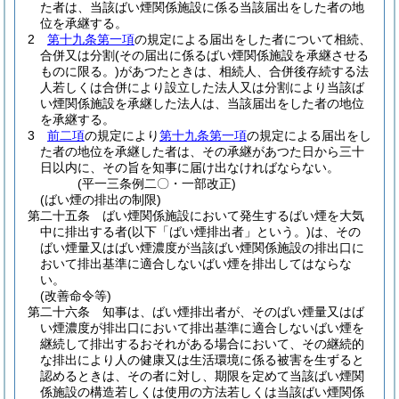
た者は、当該ばい煙関係施設に係る当該届出をした者の地
位を承継する。
2
第十九条第一項
の規定による届出をした者について相続、
合併又は分割
(その届出に係るばい煙関係施設を承継させる
ものに限る。)
があつたときは、相続人、合併後存続する法
人若しくは合併により設立した法人又は分割により当該ば
い煙関係施設を承継した法人は、当該届出をした者の地位
を承継する。
3
前二項
の規定により
第十九条第一項
の規定による届出をし
た者の地位を承継した者は、その承継があつた日から三十
日以内に、その旨を知事に届け出なければならない。
(平一三条例二〇・一部改正)
(ばい煙の排出の制限)
第二十五条
ばい煙関係施設において発生するばい煙を大気
中に排出する者
(以下「ばい煙排出者」という。)
は、その
ばい煙量又はばい煙濃度が当該ばい煙関係施設の排出口に
おいて排出基準に適合しないばい煙を排出してはならな
い。
(改善命令等)
第二十六条
知事は、ばい煙排出者が、そのばい煙量又はば
い煙濃度が排出口において排出基準に適合しないばい煙を
継続して排出するおそれがある場合において、その継続的
な排出により人の健康又は生活環境に係る被害を生ずると
認めるときは、その者に対し、期限を定めて当該ばい煙関
係施設の構造若しくは使用の方法若しくは当該ばい煙関係