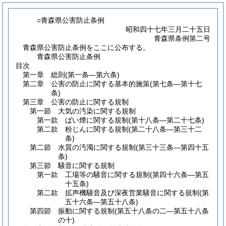
○青森県公害防止条例
昭和四十七年三月二十五日
青森県条例第二号
青森県公害防止条例をここに公布する。
青森県公害防止条例
目次
第一章
総則
(第一条―第六条)
第二章
公害の防止に関する基本的施策
(第七条―第十七
条)
第三章
公害の防止に関する規制
第一節
大気の汚染に関する規制
第一款
ばい煙に関する規制
(第十八条―第二十七条)
第二款
粉じんに関する規制
(第二十八条―第三十二
条)
第二節
水質の汚濁に関する規制
(第三十三条―第四十五
条)
第三節
騒音に関する規制
第一款
工場等の騒音に関する規制
(第四十六条―第五
十五条)
第二款
拡声機騒音及び深夜営業騒音に関する規制
(第
五十六条―第五十八条)
第四節
振動に関する規制
(第五十八条の二―第五十八条
の十)