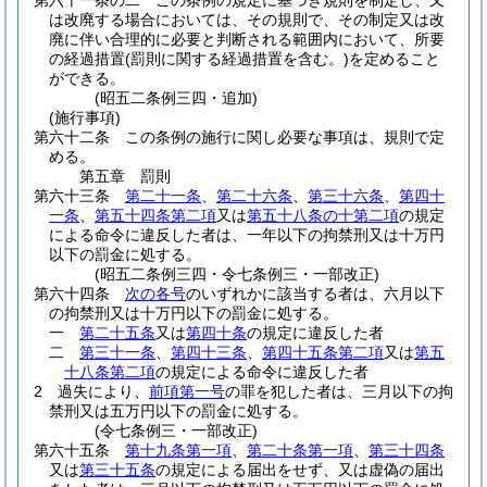
第六十一条の二
この条例の規定に基づき規則を制定し、又
は改廃する場合においては、その規則で、その制定又は改
廃に伴い合理的に必要と判断される範囲内において、所要
の経過措置
(罰則に関する経過措置を含む。)
を定めること
ができる。
(昭五二条例三四・追加)
(施行事項)
第六十二条
この条例の施行に関し必要な事項は、規則で定
める。
第五章
罰則
第六十三条
第二十一条
、
第二十六条
、
第三十六条
、
第四十
一条
、
第五十四条第二項
又は
第五十八条の十第二項
の規定
による命令に違反した者は、一年以下の拘禁刑又は十万円
以下の罰金に処する。
(昭五二条例三四・令七条例三・一部改正)
第六十四条
次の各号
のいずれかに該当する者は、六月以下
の拘禁刑又は十万円以下の罰金に処する。
一
第二十五条
又は
第四十条
の規定に違反した者
二
第三十一条
、
第四十三条
、
第四十五条第二項
又は
第五
十八条第二項
の規定による命令に違反した者
2
過失により、
前項第一号
の罪を犯した者は、三月以下の拘
禁刑又は五万円以下の罰金に処する。
(令七条例三・一部改正)
第六十五条
第十九条第一項
、
第二十条第一項
、
第三十四条
又は
第三十五条
の規定による届出をせず、又は虚偽の届出