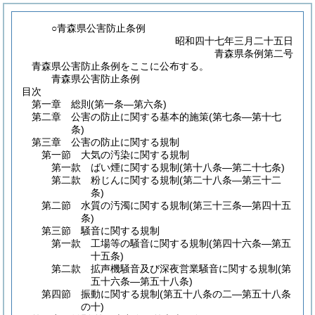
○青森県公害防止条例
昭和四十七年三月二十五日
青森県条例第二号
青森県公害防止条例をここに公布する。
青森県公害防止条例
目次
第一章
総則
(第一条―第六条)
第二章
公害の防止に関する基本的施策
(第七条―第十七
条)
第三章
公害の防止に関する規制
第一節
大気の汚染に関する規制
第一款
ばい煙に関する規制
(第十八条―第二十七条)
第二款
粉じんに関する規制
(第二十八条―第三十二
条)
第二節
水質の汚濁に関する規制
(第三十三条―第四十五
条)
第三節
騒音に関する規制
第一款
工場等の騒音に関する規制
(第四十六条―第五
十五条)
第二款
拡声機騒音及び深夜営業騒音に関する規制
(第
五十六条―第五十八条)
第四節
振動に関する規制
(第五十八条の二―第五十八条
の十)