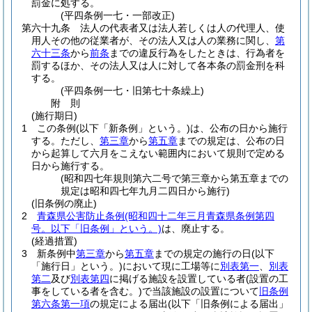
罰金に処する。
(平四条例一七・一部改正)
第六十九条
法人の代表者又は法人若しくは人の代理人、使
用人その他の従業者が、その法人又は人の業務に関し、
第
六十三条
から
前条
までの違反行為をしたときは、行為者を
罰するほか、その法人又は人に対して各本条の罰金刑を科
する。
(平四条例一七・旧第七十条繰上)
附
則
(施行期日)
1
この条例
(以下「新条例」という。)
は、公布の日から施行
する。
ただし、
第三章
から
第五章
までの規定は、公布の日
から起算して六月をこえない範囲内において規則で定める
日から施行する。
(昭和四七年規則第六二号で第三章から第五章までの
規定は昭和四七年九月二四日から施行)
(旧条例の廃止)
2
青森県公害防止条例
(昭和四十二年三月青森県条例第四
号。以下「旧条例」という。)
は、廃止する。
(経過措置)
3
新条例中
第三章
から
第五章
までの規定の施行の日
(以下
「施行日」という。)
において現に工場等に
別表第一
、
別表
第二
及び
別表第四
に掲げる施設を設置している者
(設置の工
事をしている者を含む。)
で当該施設の設置について
旧条例
第六条第一項
の規定による届出
(以下「旧条例による届出」