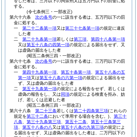
をした者は、三月以下の拘禁刑又は五万円以下の罰金に処
する。
(令七条例三・一部改正)
第六十六条
次の各号
の一に該当する者は、五万円以下の罰
金に処する。
一
第二十二条第一項
又は
第三十七条第一項
の規定に違反
した者
二
第二十九条第一項
若しくは
第三項
、
第四十八条第一項
又は
第五十八条の四第一項
の規定による届出をせず、又
は虚偽の届出をした者
(昭五二条例三四・一部改正)
第六十七条
次の各号
の一に該当する者は、三万円以下の罰
金に処する。
一
第四十九条第一項
、
第五十条第一項
、
第五十八条の五
第一項
又は
第五十八条の六第一項
の規定による届出をせ
ず、又は虚偽の届出をした者
二
第五十九条第一項
の規定による報告をせず、若しくは
虚偽の報告をし、又は
同項
の規定による検査を拒み、妨
げ、若しくは忌避した者
(昭五二条例三四・一部改正)
第六十八条
第二十三条
若しくは
第二十四条第三項
(これらの
規定を
第三十二条
において準用する場合を含む。)
、
第三十
八条
、
第三十九条第三項
、
第五十二条
、
第五十三条第三
項
、
第五十八条の八
又は
第五十八条の九第三項
の規定によ
る届出をせず、又は虚偽の届出をした者は、二万円以下の