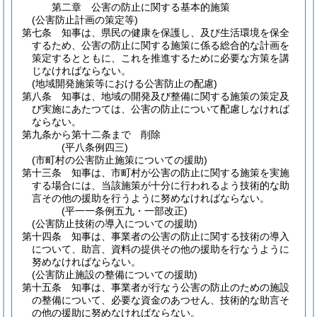
第二章
公害の防止に関する基本的施策
(公害防止計画の策定等)
第七条
知事は、県民の健康を保護し、及び生活環境を保全
するため、公害の防止に関する施策に係る総合的な計画を
策定するとともに、これを推進するために必要な方策を講
じなければならない。
(地域開発施策等における公害防止の配慮)
第八条
知事は、地域の開発及び整備に関する施策の策定及
び実施にあたつては、公害の防止について配慮しなければ
ならない。
第九条から第十二条まで
削除
(平八条例四三)
(市町村の公害防止施策についての援助)
第十三条
知事は、市町村が公害の防止に関する施策を実施
する場合には、当該施策が十分に行われるよう技術的な助
言その他の援助を行うように努めなければならない。
(平一一条例五九・一部改正)
(公害防止技術の導入についての援助)
第十四条
知事は、事業者の公害の防止に関する技術の導入
について、助言、資料の提供その他の援助を行なうように
努めなければならない。
(公害防止施設の整備についての援助)
第十五条
知事は、事業者が行なう公害の防止のための施設
の整備について、必要な資金のあつせん、技術的な助言そ
の他の援助に努めなければならない。