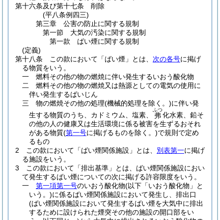
第十六条及び第十七条
削除
(平八条例四三)
第三章
公害の防止に関する規制
第一節
大気の汚染に関する規制
第一款
ばい煙に関する規制
(定義)
第十八条
この款において「ばい煙」とは、
次の各号
に掲げ
る物質をいう。
一
燃料その他の物の燃焼に伴い発生するいおう酸化物
二
燃料その他の物の燃焼又は熱源としての電気の使用に
伴い発生するばいじん
三
物の燃焼その他の処理
(機械的処理を除く。)
に伴い発
ふつ
生する物質のうち、カドミウム、塩素、
化水素、鉛そ
弗
の他の人の健康又は生活環境に係る被害を生ずるおそれ
がある物質
(
第一号
に掲げるものを除く。)
で規則で定め
るもの
2
この款において「ばい煙関係施設」とは、
別表第一
に掲げ
る施設をいう。
3
この款において「排出基準」とは、ばい煙関係施設におい
て発生するばい煙についての次に掲げる許容限度をいう。
一
第一項第一号
のいおう酸化物
(以下「いおう酸化物」と
いう。)
に係るばい煙関係施設において発生し、排出口
(ばい煙関係施設において発生するばい煙を大気中に排出
するために設けられた煙突その他の施設の開口部をい