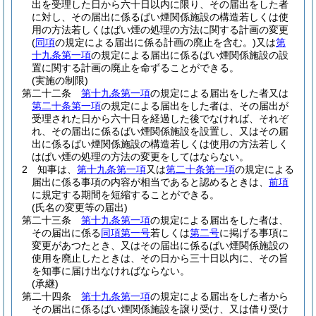
出を受理した日から六十日以内に限り、その届出をした者
に対し、その届出に係るばい煙関係施設の構造若しくは使
用の方法若しくはばい煙の処理の方法に関する計画の変更
(
同項
の規定による届出に係る計画の廃止を含む。)
又は
第
十九条第一項
の規定による届出に係るばい煙関係施設の設
置に関する計画の廃止を命ずることができる。
(実施の制限)
第二十二条
第十九条第一項
の規定による届出をした者又は
第二十条第一項
の規定による届出をした者は、その届出が
受理された日から六十日を経過した後でなければ、それぞ
れ、その届出に係るばい煙関係施設を設置し、又はその届
出に係るばい煙関係施設の構造若しくは使用の方法若しく
はばい煙の処理の方法の変更をしてはならない。
2
知事は、
第十九条第一項
又は
第二十条第一項
の規定による
届出に係る事項の内容が相当であると認めるときは、
前項
に規定する期間を短縮することができる。
(氏名の変更等の届出)
第二十三条
第十九条第一項
の規定による届出をした者は、
その届出に係る
同項第一号
若しくは
第二号
に掲げる事項に
変更があつたとき、又はその届出に係るばい煙関係施設の
使用を廃止したときは、その日から三十日以内に、その旨
を知事に届け出なければならない。
(承継)
第二十四条
第十九条第一項
の規定による届出をした者から
その届出に係るばい煙関係施設を譲り受け、又は借り受け