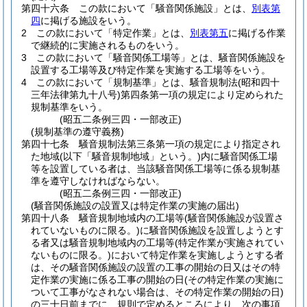
第四十六条
この款において「騒音関係施設」とは、
別表第
四
に掲げる施設をいう。
2
この款において「特定作業」とは、
別表第五
に掲げる作業
で継続的に実施されるものをいう。
3
この款において「騒音関係工場等」とは、騒音関係施設を
設置する工場等及び特定作業を実施する工場等をいう。
4
この款において「規制基準」とは、騒音規制法
(昭和四十
三年法律第九十八号)
第四条第一項の規定により定められた
規制基準をいう。
(昭五二条例三四・一部改正)
(規制基準の遵守義務)
第四十七条
騒音規制法第三条第一項の規定により指定され
た地域
(以下「騒音規制地域」という。)
内に騒音関係工場
等を設置している者は、当該騒音関係工場等に係る規制基
準を遵守しなければならない。
(昭五二条例三四・一部改正)
(騒音関係施設の設置又は特定作業の実施の届出)
第四十八条
騒音規制地域内の工場等
(騒音関係施設が設置さ
れていないものに限る。)
に騒音関係施設を設置しようとす
る者又は騒音規制地域内の工場等
(特定作業が実施されてい
ないものに限る。)
において特定作業を実施しようとする者
は、その騒音関係施設の設置の工事の開始の日又はその特
定作業の実施に係る工事の開始の日
(その特定作業の実施に
ついて工事がなされない場合は、その特定作業の開始の日)
の三十日前までに、規則で定めるところにより、次の事項