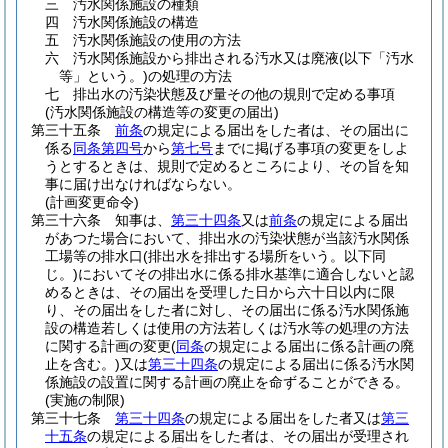
三
汚水関係施設の種類
四
汚水関係施設の構造
五
汚水関係施設の使用の方法
六
汚水関係施設から排出される汚水又は廃液
(以下「汚水
等」という。)
の処理の方法
七
排出水の汚染状態及び量その他の規則で定める事項
(汚水関係施設の構造等の変更の届出)
第三十五条
前条
の規定による届出をした者は、その届出に
係る
同条第四号
から
第七号
までに掲げる事項の変更をしよ
うとするときは、規則で定めるところにより、その旨を知
事に届け出なければならない。
(計画変更命令)
第三十六条
知事は、
第三十四条
又は
前条
の規定による届出
があつた場合において、排出水の汚染状態が当該汚水関係
工場等の排水口
(排出水を排出する場所をいう。以下同
じ。)
においてその排出水に係る排水基準に適合しないと認
めるときは、その届出を受理した日から六十日以内に限
り、その届出をした者に対し、その届出に係る汚水関係施
設の構造若しくは使用の方法若しくは汚水等の処理の方法
に関する計画の変更
(
同条
の規定による届出に係る計画の廃
止を含む。)
又は
第三十四条
の規定による届出に係る汚水関
係施設の設置に関する計画の廃止を命ずることができる。
(実施の制限)
第三十七条
第三十四条
の規定による届出をした者又は
第三
十五条
の規定による届出をした者は、その届出が受理され