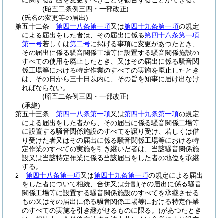
に関する計画を変更すべきことを勧告することができる。
(昭五二条例三四・一部改正)
(氏名の変更等の届出)
第五十二条
第四十八条第一項
又は
第四十九条第一項
の規定
による届出をした者は、その届出に係る
第四十八条第一項
第一号
若しくは
第二号
に掲げる事項に変更があつたとき、
その届出に係る騒音関係工場等に設置する騒音関係施設の
すべての使用を廃止したとき、又はその届出に係る騒音関
係工場等における特定作業のすべての実施を廃止したとき
は、その日から三十日以内に、その旨を知事に届け出なけ
ればならない。
(昭五二条例三四・一部改正)
(承継)
第五十三条
第四十八条第一項
又は
第四十九条第一項
の規定
による届出をした者から、その届出に係る騒音関係工場等
に設置する騒音関係施設のすべてを譲り受け、若しくは借
り受けた者又はその届出に係る騒音関係工場等における特
定作業のすべての実施を引き継いだ者は、当該騒音関係施
設又は当該特定作業に係る当該届出をした者の地位を承継
する。
2
第四十八条第一項
又は
第四十九条第一項
の規定による届出
をした者について相続、合併又は分割
(その届出に係る騒音
関係工場等に設置する騒音関係施設のすべてを承継させる
もの又はその届出に係る騒音関係工場等における特定作業
のすべての実施を引き継がせるものに限る。)
があつたとき