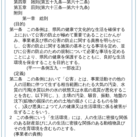
第四章
雑則
(第五十九条―第六十二条)
第五章
罰則
(第六十三条―第六十九条)
附則
第一章
総則
(目的)
第一条
この条例は、県民の健康で文化的な生活を確保する
上において公害の防止が極めて重要であることにかんが
み、事業者及び県の公害の防止に関する責務を明らかに
し、公害の防止に関する施策の基本となる事項を定め、並
びに公害の防止のための規制について必要な事項を定める
ことにより、県民の健康を保護するとともに、良好な生活
環境を保全することを目的とする。
(平一一条例五九・一部改正)
(定義)
第二条
この条例において「公害」とは、事業活動その他の
人の活動に伴つて生ずる相当範囲にわたる大気の汚染、水
質の汚濁
(水質以外の水の状態又は水底の底質が悪化するこ
とを含む。以下同じ。)
、土壌の汚染、騒音、振動、地盤の
沈下
(鉱物の掘採のための土地の掘さくによるものを除
く。)
及び悪臭によつて人の健康又は生活環境に係る被害が
生ずることをいう。
2
この条例にいう「生活環境」には、人の生活に密接な関係
のある財産並びに人の生活に密接な関係のある動植物及び
その生育環境を含むものとする。
(事業者の責務)