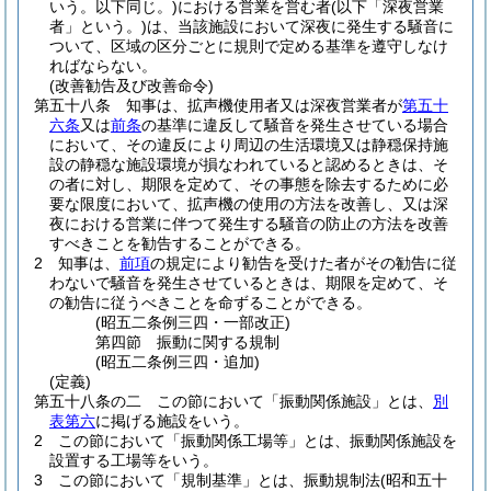
いう。以下同じ。)
における営業を営む者
(以下「深夜営業
者」という。)
は、当該施設において深夜に発生する騒音に
ついて、区域の区分ごとに規則で定める基準を遵守しなけ
ればならない。
(改善勧告及び改善命令)
第五十八条
知事は、拡声機使用者又は深夜営業者が
第五十
六条
又は
前条
の基準に違反して騒音を発生させている場合
において、その違反により周辺の生活環境又は静穏保持施
設の静穏な施設環境が損なわれていると認めるときは、そ
の者に対し、期限を定めて、その事態を除去するために必
要な限度において、拡声機の使用の方法を改善し、又は深
夜における営業に伴つて発生する騒音の防止の方法を改善
すべきことを勧告することができる。
2
知事は、
前項
の規定により勧告を受けた者がその勧告に従
わないで騒音を発生させているときは、期限を定めて、そ
の勧告に従うべきことを命ずることができる。
(昭五二条例三四・一部改正)
第四節
振動に関する規制
(昭五二条例三四・追加)
(定義)
第五十八条の二
この節において「振動関係施設」とは、
別
表第六
に掲げる施設をいう。
2
この節において「振動関係工場等」とは、振動関係施設を
設置する工場等をいう。
3
この節において「規制基準」とは、振動規制法
(昭和五十