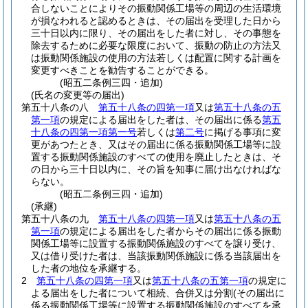
合しないことによりその振動関係工場等の周辺の生活環境
が損なわれると認めるときは、その届出を受理した日から
三十日以内に限り、その届出をした者に対し、その事態を
除去するために必要な限度において、振動の防止の方法又
は振動関係施設の使用の方法若しくは配置に関する計画を
変更すべきことを勧告することができる。
(昭五二条例三四・追加)
(氏名の変更等の届出)
第五十八条の八
第五十八条の四第一項
又は
第五十八条の五
第一項
の規定による届出をした者は、その届出に係る
第五
十八条の四第一項第一号
若しくは
第二号
に掲げる事項に変
更があつたとき、又はその届出に係る振動関係工場等に設
置する振動関係施設のすべての使用を廃止したときは、そ
の日から三十日以内に、その旨を知事に届け出なければな
らない。
(昭五二条例三四・追加)
(承継)
第五十八条の九
第五十八条の四第一項
又は
第五十八条の五
第一項
の規定による届出をした者からその届出に係る振動
関係工場等に設置する振動関係施設のすべてを譲り受け、
又は借り受けた者は、当該振動関係施設に係る当該届出を
した者の地位を承継する。
2
第五十八条の四第一項
又は
第五十八条の五第一項
の規定に
よる届出をした者について相続、合併又は分割
(その届出に
係る振動関係工場等に設置する振動関係施設のすべてを承