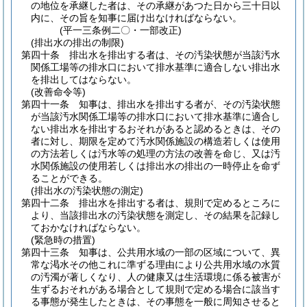
の地位を承継した者は、その承継があつた日から三十日以
内に、その旨を知事に届け出なければならない。
(平一三条例二〇・一部改正)
(排出水の排出の制限)
第四十条
排出水を排出する者は、その汚染状態が当該汚水
関係工場等の排水口において排水基準に適合しない排出水
を排出してはならない。
(改善命令等)
第四十一条
知事は、排出水を排出する者が、その汚染状態
が当該汚水関係工場等の排水口において排水基準に適合し
ない排出水を排出するおそれがあると認めるときは、その
者に対し、期限を定めて汚水関係施設の構造若しくは使用
の方法若しくは汚水等の処理の方法の改善を命じ、又は汚
水関係施設の使用若しくは排出水の排出の一時停止を命ず
ることができる。
(排出水の汚染状態の測定)
第四十二条
排出水を排出する者は、規則で定めるところに
より、当該排出水の汚染状態を測定し、その結果を記録し
ておかなければならない。
(緊急時の措置)
第四十三条
知事は、公共用水域の一部の区域について、異
常な渇水その他これに準ずる理由により公共用水域の水質
の汚濁が著しくなり、人の健康又は生活環境に係る被害が
生ずるおそれがある場合として規則で定める場合に該当す
る事態が発生したときは、その事態を一般に周知させると