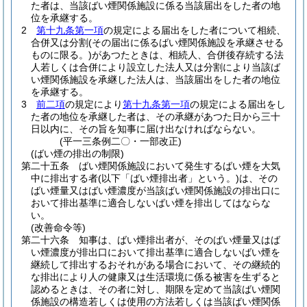
た者は、当該ばい煙関係施設に係る当該届出をした者の地
位を承継する。
2
第十九条第一項
の規定による届出をした者について相続、
合併又は分割
(その届出に係るばい煙関係施設を承継させる
ものに限る。)
があつたときは、相続人、合併後存続する法
人若しくは合併により設立した法人又は分割により当該ば
い煙関係施設を承継した法人は、当該届出をした者の地位
を承継する。
3
前二項
の規定により
第十九条第一項
の規定による届出をし
た者の地位を承継した者は、その承継があつた日から三十
日以内に、その旨を知事に届け出なければならない。
(平一三条例二〇・一部改正)
(ばい煙の排出の制限)
第二十五条
ばい煙関係施設において発生するばい煙を大気
中に排出する者
(以下「ばい煙排出者」という。)
は、その
ばい煙量又はばい煙濃度が当該ばい煙関係施設の排出口に
おいて排出基準に適合しないばい煙を排出してはならな
い。
(改善命令等)
第二十六条
知事は、ばい煙排出者が、そのばい煙量又はば
い煙濃度が排出口において排出基準に適合しないばい煙を
継続して排出するおそれがある場合において、その継続的
な排出により人の健康又は生活環境に係る被害を生ずると
認めるときは、その者に対し、期限を定めて当該ばい煙関
係施設の構造若しくは使用の方法若しくは当該ばい煙関係