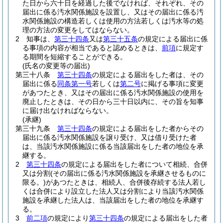
た日から六十日を経過した後でなければ、それぞれ、その
届出に係る汚水関係施設を設置し、又はその届出に係る汚
水関係施設の構造若しくは使用の方法若しくは汚水等の処
理の方法の変更をしてはならない。
2
知事は、
第三十四条
又は
第三十五条
の規定による届出に係
る事項の内容が相当であると認めるときは、
前項
に規定す
る期間を短縮することができる。
(氏名の変更等の届出)
第三十八条
第三十四条
の規定による届出をした者は、その
届出に係る
同条第一号
若しくは
第二号
に掲げる事項に変更
があつたとき、又はその届出に係る汚水関係施設の使用を
廃止したときは、その日から三十日以内に、その旨を知事
に届け出なければならない。
(承継)
第三十九条
第三十四条
の規定による届出をした者からその
届出に係る汚水関係施設を譲り受け、又は借り受けた者
は、当該汚水関係施設に係る当該届出をした者の地位を承
継する。
2
第三十四条
の規定による届出をした者について相続、合併
又は分割
(その届出に係る汚水関係施設を承継させるものに
限る。)
があつたときは、相続人、合併後存続する法人若し
くは合併により設立した法人又は分割により当該汚水関係
施設を承継した法人は、当該届出をした者の地位を承継す
る。
3
前二項
の規定により
第三十四条
の規定による届出をした者