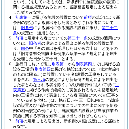
という。)
をしているものは、新条例中に当該施設の設置に
関する相当規定があるときは、当該相当規定による届出を
した者とみなす。
4
別表第一
に掲げる施設の設置について
前項
の規定により新
条例の規定による届出をした者とみなされる者について
は、
旧条例
による届出に係る施設の設置に限り、
第二十二
条
の規定は、適用しない。
5
前項
に規定する者についての
第二十一条
の規定の適用につ
いては、
旧条例
の規定による届出に係る施設の設置に限
り、
同条
中「その届出を受理した日から六十日」とあるの
は「旧青森県公害防止条例第六条第一項の規定による届出
を受理した日から三十日」とする。
6
施行日において現に
別表第一
から
別表第四
までに掲げる施
設を工場等
(
別表第四
に掲げる施設にあつては、指定地域内
のものに限る。)
に設置している者
(設置の工事をしている
者を含み、
第三項
の規定により新条例の規定による届出を
した者とみなされる者を除く。)
及び施行日において現に
別
表第五
に掲げる作業で継続的に実施されるものを指定地域
内の工場等において実施している者
(実施についての工事を
している者を含む。)
は、施行日から三十日以内に、当該施
設の設置及び当該作業の実施についての届出に関する新条
例の相当規定の例により、当該施設の設置及び当該作業の
実施に関する事項を知事に届け出なければならない。
7
前項
の規定による届出は、新条例の相当規定による届出と
みなす。