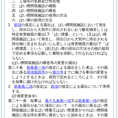
二
工場等の名称及び所在地
三
ばい煙関係施設の種類
四
ばい煙関係施設の構造
五
ばい煙関係施設の使用の方法
六
ばい煙の処理の方法
2
前項
の規定による届出は、ばい煙関係施設において発生
し、排出口から大気中に排出されるいおう酸化物若しくは
特定有害物質の量
(以下「ばい煙量」という。)
又はばい煙
関係施設において発生し、排出口から大気中に排出される
排出物に含まれるばいじん若しくは有害物質の量
(以下「ば
い煙濃度」という。)
及びばい煙の排出の方法その他の規則
で定める事項を記載した書類を添附して行なわなければな
らない。
(ばい煙関係施設の構造等の変更の届出)
第二十条
前条第一項
の規定による届出をした者は、その届
出に係る
同項第四号
から
第六号
までに掲げる事項の変更を
しようとするときは、規則で定めるところにより、その旨
を知事に届け出なければならない。
2
前条第二項
の規定は、
前項
の規定による届出について準用
する。
(計画変更命令)
第二十一条
知事は、
第十九条第一項
又は
前条第一項
の規定
による届出があつた場合において、その届出に係るばい煙
関係施設に係るばい煙量又はばい煙濃度がそのばい煙関係
施設に係る排出基準に適合しないと認めるときは、その届