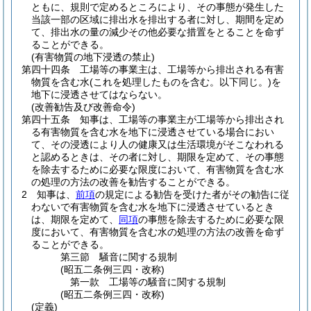
ともに、規則で定めるところにより、その事態が発生した
当該一部の区域に排出水を排出する者に対し、期間を定め
て、排出水の量の減少その他必要な措置をとることを命ず
ることができる。
(有害物質の地下浸透の禁止)
第四十四条
工場等の事業主は、工場等から排出される有害
物質を含む水
(これを処理したものを含む。以下同じ。)
を
地下に浸透させてはならない。
(改善勧告及び改善命令)
第四十五条
知事は、工場等の事業主が工場等から排出され
る有害物質を含む水を地下に浸透させている場合におい
て、その浸透により人の健康又は生活環境がそこなわれる
と認めるときは、その者に対し、期限を定めて、その事態
を除去するために必要な限度において、有害物質を含む水
の処理の方法の改善を勧告することができる。
2
知事は、
前項
の規定による勧告を受けた者がその勧告に従
わないで有害物質を含む水を地下に浸透させているとき
は、期限を定めて、
同項
の事態を除去するために必要な限
度において、有害物質を含む水の処理の方法の改善を命ず
ることができる。
第三節
騒音に関する規制
(昭五二条例三四・改称)
第一款
工場等の騒音に関する規制
(昭五二条例三四・改称)
(定義)