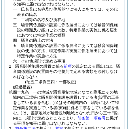
を知事に届け出なければならない。
一
氏名又は名称及び住所並びに法人にあつては、その代
表者の氏名
二
工場等の名称及び所在地
三
騒音関係施設の設置に係る届出にあつては騒音関係施
設の種類及び能力ごとの数、特定作業の実施に係る届出
にあつては特定作業の種類
四
騒音の防止の方法
五
騒音関係施設の設置に係る届出にあつては騒音関係施
設の使用の方法、特定作業の実施に係る届出にあつては
特定作業の実施の方法
六
その他規則で定める事項
2
騒音関係施設の設置に係る
前項
の規定による届出には、騒
音関係施設の配置図その他規則で定める書類を添付しなけ
ればならない。
(昭五二条例三四・一部改正)
(経過措置)
第四十九条
一の地域が騒音規制地域となつた際現にその地
域内の工場等に騒音関係施設を設置している者
(設置の工事
をしている者を含む。)
又はその地域内の工場等において特
定作業を実施している者
(実施に係る工事をしている者を含
む。)
は、当該地域が騒音規制地域となつた日から三十日以
内に、規則で定めるところにより、
前条第一項各号
に掲げ
る事項を知事に届け出なければならない。
2
前条第二項
の規定は、
前項
の規定による届出について準用