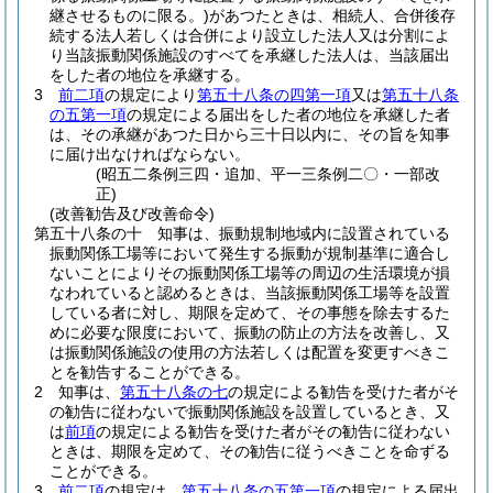
継させるものに限る。)
があつたときは、相続人、合併後存
続する法人若しくは合併により設立した法人又は分割によ
り当該振動関係施設のすべてを承継した法人は、当該届出
をした者の地位を承継する。
3
前二項
の規定により
第五十八条の四第一項
又は
第五十八条
の五第一項
の規定による届出をした者の地位を承継した者
は、その承継があつた日から三十日以内に、その旨を知事
に届け出なければならない。
(昭五二条例三四・追加、平一三条例二〇・一部改
正)
(改善勧告及び改善命令)
第五十八条の十
知事は、振動規制地域内に設置されている
振動関係工場等において発生する振動が規制基準に適合し
ないことによりその振動関係工場等の周辺の生活環境が損
なわれていると認めるときは、当該振動関係工場等を設置
している者に対し、期限を定めて、その事態を除去するた
めに必要な限度において、振動の防止の方法を改善し、又
は振動関係施設の使用の方法若しくは配置を変更すべきこ
とを勧告することができる。
2
知事は、
第五十八条の七
の規定による勧告を受けた者がそ
の勧告に従わないで振動関係施設を設置しているとき、又
は
前項
の規定による勧告を受けた者がその勧告に従わない
ときは、期限を定めて、その勧告に従うべきことを命ずる
ことができる。
3
前二項
の規定は、
第五十八条の五第一項
の規定による届出