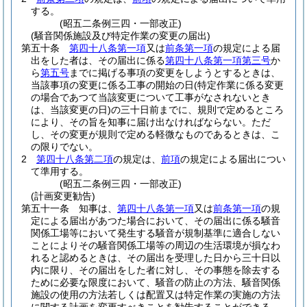
する。
(昭五二条例三四・一部改正)
(騒音関係施設及び特定作業の変更の届出)
第五十条
第四十八条第一項
又は
前条第一項
の規定による届
出をした者は、その届出に係る
第四十八条第一項第三号
か
ら
第五号
までに掲げる事項の変更をしようとするときは、
当該事項の変更に係る工事の開始の日
(特定作業に係る変更
の場合であつて当該変更について工事がなされないとき
は、当該変更の日)
の三十日前までに、規則で定めるところ
により、その旨を知事に届け出なければならない。
ただ
し、その変更が規則で定める軽微なものであるときは、こ
の限りでない。
2
第四十八条第二項
の規定は、
前項
の規定による届出につい
て準用する。
(昭五二条例三四・一部改正)
(計画変更勧告)
第五十一条
知事は、
第四十八条第一項
又は
前条第一項
の規
定による届出があつた場合において、その届出に係る騒音
関係工場等において発生する騒音が規制基準に適合しない
ことによりその騒音関係工場等の周辺の生活環境が損なわ
れると認めるときは、その届出を受理した日から三十日以
内に限り、その届出をした者に対し、その事態を除去する
ために必要な限度において、騒音の防止の方法、騒音関係
施設の使用の方法若しくは配置又は特定作業の実施の方法