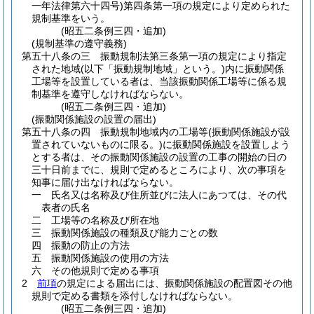
一年法律第六十四号)
第四条第一項の規定により定められた
規制基準をいう。
(昭五二条例三四・追加)
(規制基準の遵守義務)
第五十八条の三
振動規制法第三条第一項の規定により指定
された地域
(以下「振動規制地域」という。)
内に振動関係
工場等を設置している者は、当該振動関係工場等に係る規
制基準を遵守しなければならない。
(昭五二条例三四・追加)
(振動関係施設の設置の届出)
第五十八条の四
振動規制地域内の工場等
(振動関係施設が設
置されていないものに限る。)
に振動関係施設を設置しよう
とする者は、その振動関係施設の設置の工事の開始の日の
三十日前までに、規則で定めるところにより、次の事項を
知事に届け出なければならない。
一
氏名又は名称及び住所並びに法人にあつては、その代
表者の氏名
二
工場等の名称及び所在地
三
振動関係施設の種類及び能力ごとの数
四
振動の防止の方法
五
振動関係施設の使用の方法
六
その他規則で定める事項
2
前項
の規定による届出には、振動関係施設の配置図その他
規則で定める書類を添付しなければならない。
(昭五二条例三四・追加)