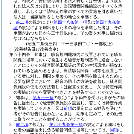
は、相続人、合併後存続する法人若しくは合併により設立
した法人又は分割により、当該騒音関係施設のすべてを承
継し、若しくは当該特定作業のすべての実施を引き継いだ
法人は、当該届出をした者の地位を承継する。
3
前二項
の規定により
第四十八条第一項
又は
第四十九条第一
項
の規定による届出をした者の地位を承継した者は、その
承継があつた日から三十日以内に、その旨を知事に届け出
なければならない。
(昭五二条例三四・平一三条例二〇・一部改正)
(改善勧告及び改善命令)
第五十四条
知事は、騒音規制地域内に設置されている騒音
関係工場等において発生する騒音が規制基準に適合しない
ことによりその騒音関係工場等の周辺の生活環境が損なわ
れていると認めるときは、当該騒音関係工場等を設置して
いる者に対し、期限を定めて、その事態を除去するために
必要な限度において、騒音の防止の方法を改善し、騒音関
係施設の使用の方法若しくは配置を変更し、又は特定作業
の実施の方法を変更すべきことを勧告することができる。
2
知事は、
第五十一条
の規定による勧告を受けた者がその勧
告に従わないで騒音関係施設を設置し、若しくは特定作業
を実施しているとき、又は
前項
の規定による勧告を受けた
者がその勧告に従わないときは、期限を定めて、その勧告
に従うべきことを命ずることができる。
3
前二項
の規定は、
第四十九条第一項
の規定による届出をし
た者の当該届出に係る騒音関係工場等については、
同項
に