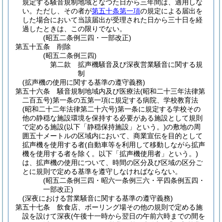
規定する騒音規制地域となつた日から三年間は、適用しな
い。
ただし、その者が
第五十条第一項
の規定による届出を
した場合において当該届出が受理された日から三十日を経
過したときは、この限りでない。
(昭五二条例三四・一部改正)
第五十五条
削除
(昭五二条例三四)
第二款
拡声機騒音及び深夜営業騒音に関する規
制
(拡声機の使用に関する基準の遵守義務)
第五十六条
騒音規制地域内及び医療法
(昭和二十三年法律第
二百五号)
第一条の五第一項に規定する病院、学校教育法
(昭和二十二年法律第二十六号)
第一条に規定する学校その
他の静穏な施設環境を保持する必要がある施設として規則
で定める施設
(以下「静穏保持施設」という。)
の敷地の周
囲五十メートルの区域内において、商業宣伝を目的として
拡声機を使用する者
(自動車等を利用して移動しながら拡声
機を使用する者を除く。以下「拡声機使用者」という。)
は、拡声機の使用について、時間の区分及び区域の区分ご
とに規則で定める基準を遵守しなければならない。
(昭五二条例三四・昭六一条例三六・平四条例五四・
一部改正)
(深夜における営業騒音に関する基準の遵守義務)
第五十七条
飲食店、ボーリング場その他の規則で定める施
設を設けて深夜
(午後十一時から翌日の午前六時までの間を