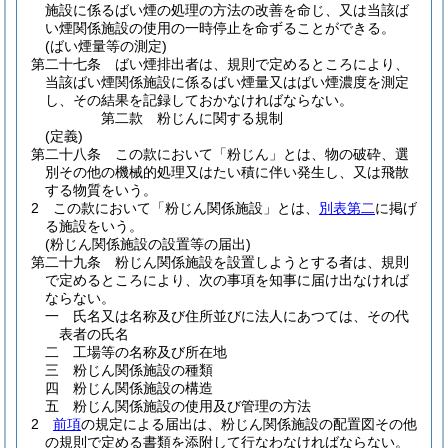
施設に係るばい煙の処理の方法の改善を命じ、又は当該ば
い煙関係施設の使用の一時停止を命ずることができる。
(ばい煙量等の測定)
第二十七条
ばい煙排出者は、規則で定めるところにより、
当該ばい煙関係施設に係るばい煙量又はばい煙濃度を測定
し、その結果を記録しておかなければならない。
第二款
粉じんに関する規制
(定義)
第二十八条
この款において「粉じん」とは、物の破砕、選
別その他の機械的処理又はたい積に伴い発生し、又は飛散
する物質をいう。
2
この款において「粉じん関係施設」とは、
別表第二
に掲げ
る施設をいう。
(粉じん関係施設の設置等の届出)
第二十九条
粉じん関係施設を設置しようとする者は、規則
で定めるところにより、次の事項を知事に届け出なければ
ならない。
一
氏名又は名称及び住所並びに法人にあつては、その代
表者の氏名
二
工場等の名称及び所在地
三
粉じん関係施設の種類
四
粉じん関係施設の構造
五
粉じん関係施設の使用及び管理の方法
2
前項
の規定による届出は、粉じん関係施設の配置図その他
の規則で定める書類を添附して行なわなければならない。