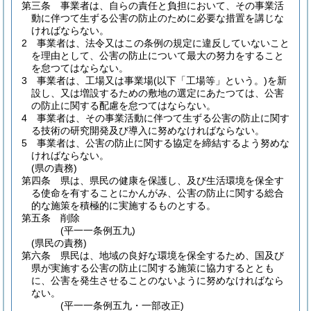
第三条
事業者は、自らの責任と負担において、その事業活
動に伴つて生ずる公害の防止のために必要な措置を講じな
ければならない。
2
事業者は、法令又はこの条例の規定に違反していないこと
を理由として、公害の防止について最大の努力をすること
を怠つてはならない。
3
事業者は、工場又は事業場
(以下「工場等」という。)
を新
設し、又は増設するための敷地の選定にあたつては、公害
の防止に関する配慮を怠つてはならない。
4
事業者は、その事業活動に伴つて生ずる公害の防止に関す
る技術の研究開発及び導入に努めなければならない。
5
事業者は、公害の防止に関する協定を締結するよう努めな
ければならない。
(県の責務)
第四条
県は、県民の健康を保護し、及び生活環境を保全す
る使命を有することにかんがみ、公害の防止に関する総合
的な施策を積極的に実施するものとする。
第五条
削除
(平一一条例五九)
(県民の責務)
第六条
県民は、地域の良好な環境を保全するため、国及び
県が実施する公害の防止に関する施策に協力するととも
に、公害を発生させることのないように努めなければなら
ない。
(平一一条例五九・一部改正)