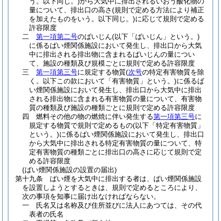
う。以下同じ。)
から大気中に排出されるいおう酸化物の
量について、排出口の高さ
(規則で定める方法により補正
を加えたものをいう。以下同じ。)
に応じて規則で定める
許容限度
二
第一項第二号
のばいじん
(以下「ばいじん」という。)
に係るばい煙関係施設において発生し、排出口から大気
中に排出される排出物に含まれるばいじんの量につい
て、施設の種類及び規模ごとに規則で定める許容限度
三
第一項第三号
に規定する物質
(
次号
の特定有害物質を除
く。以下この款において「有害物質」という。)
に係るば
い煙関係施設において発生し、排出口から大気中に排出
される排出物に含まれる有害物質の量について、有害物
質の種類及び施設の種類ごとに規則で定める許容限度
四
燃料その他の物の燃焼に伴い発生する
第一項第三号
に
規定する物質で規則で定めるもの
(以下「特定有害物質」
という。)
に係るばい煙関係施設において発生し、排出口
から大気中に排出される特定有害物質の量について、特
定有害物質の種類ごとに排出口の高さに応じて規則で定
める許容限度
(ばい煙関係施設の設置の届出)
第十九条
ばい煙を大気中に排出する者は、ばい煙関係施設
を設置しようとするときは、規則で定めるところにより、
次の事項を知事に届け出なければならない。
一
氏名又は名称及び住所並びに法人にあつては、その代
表者の氏名