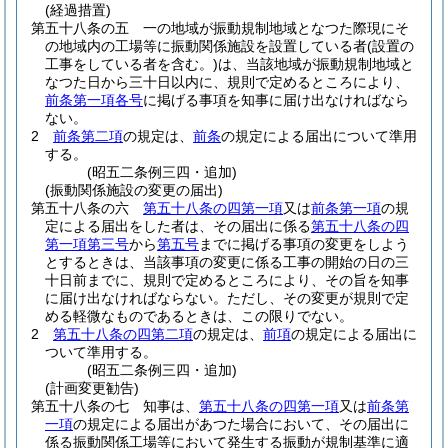
(経過措置)
第五十八条の五
一の地域が振動規制地域となつた際現にそ
の地域内の工場等に振動関係施設を設置している者
(設置の
工事をしている者を含む。)
は、当該地域が振動規制地域と
なつた日から三十日以内に、規則で定めるところにより、
前条第一項各号
に掲げる事項を知事に届け出なければなら
ない。
2
前条第二項
の規定は、
前条
の規定による届出について準用
する。
(昭五二条例三四・追加)
(振動関係施設の変更の届出)
第五十八条の六
第五十八条の四第一項
又は
前条第一項
の規
定による届出をした者は、その届出に係る
第五十八条の四
第一項第三号
から
第五号
までに掲げる事項の変更をしよう
とするときは、当該事項の変更に係る工事の開始の日の三
十日前までに、規則で定めるところにより、その旨を知事
に届け出なければならない。
ただし、その変更が規則で定
める軽微なものであるときは、この限りでない。
2
第五十八条の四第二項
の規定は、
前項
の規定による届出に
ついて準用する。
(昭五二条例三四・追加)
(計画変更勧告)
第五十八条の七
知事は、
第五十八条の四第一項
又は
前条第
一項
の規定による届出があつた場合において、その届出に
係る振動関係工場等において発生する振動が規制基準に適