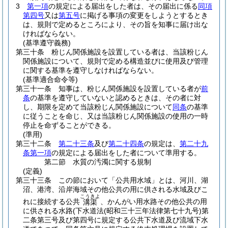
3
第一項
の規定による届出をした者は、その届出に係る
同項
第四号
又は
第五号
に掲げる事項の変更をしようとするとき
は、規則で定めるところにより、その旨を知事に届け出な
ければならない。
(基準遵守義務)
第三十条
粉じん関係施設を設置している者は、当該粉じん
関係施設について、規則で定める構造並びに使用及び管理
に関する基準を遵守しなければならない。
(基準適合命令等)
第三十一条
知事は、粉じん関係施設を設置している者が
前
条
の基準を遵守していないと認めるときは、その者に対
し、期限を定めて当該粉じん関係施設について
同条
の基準
に従うことを命じ、又は当該粉じん関係施設の使用の一時
停止を命ずることができる。
(準用)
第三十二条
第二十三条
及び
第二十四条
の規定は、
第二十九
条第一項
の規定による届出をした者について準用する。
第二節
水質の汚濁に関する規制
(定義)
第三十三条
この節において「公共用水域」とは、河川、湖
沼、港湾、沿岸海域その他公共の用に供される水域及びこ
こうきよ
れに接続する公共
、かんがい用水路その他公共の用
溝渠
に供される水路
(下水道法
(昭和三十三年法律第七十九号)
第
二条第三号及び第四号に規定する公共下水道及び流域下水