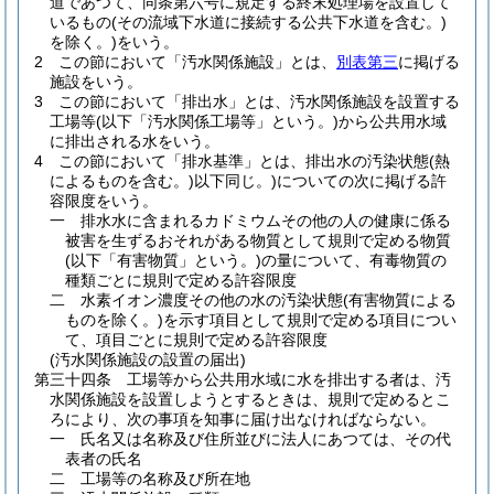
道であつて、同条第六号に規定する終末処理場を設置して
いるもの
(その流域下水道に接続する公共下水道を含む。)
を除く。)
をいう。
2
この節において「汚水関係施設」とは、
別表第三
に掲げる
施設をいう。
3
この節において「排出水」とは、汚水関係施設を設置する
工場等
(以下「汚水関係工場等」という。)
から公共用水域
に排出される水をいう。
4
この節において「排水基準」とは、排出水の汚染状態
(熱
によるものを含む。)
以下同じ。
)についての次に掲げる許
容限度をいう。
一
排水水に含まれるカドミウムその他の人の健康に係る
被害を生ずるおそれがある物質として規則で定める物質
(以下「有害物質」という。)
の量について、有毒物質の
種類ごとに規則で定める許容限度
二
水素イオン濃度その他の水の汚染状態
(有害物質による
ものを除く。)
を示す項目として規則で定める項目につい
て、項目ごとに規則で定める許容限度
(汚水関係施設の設置の届出)
第三十四条
工場等から公共用水域に水を排出する者は、汚
水関係施設を設置しようとするときは、規則で定めるとこ
ろにより、次の事項を知事に届け出なければならない。
一
氏名又は名称及び住所並びに法人にあつては、その代
表者の氏名
二
工場等の名称及び所在地