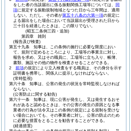
をした者の当該届出に係る振動関係工場等については、
同
項
に規定する振動規制地域となつた日から三年間は、適用
しない。
ただし、その者が
第五十八条の六第一項
の規定に
よる届出をした場合において当該届出が受理された日から
三十日を経過したときは、この限りでない。
(昭五二条例三四・追加)
第四章
雑則
(報告及び検査)
第五十九条
知事は、この条例の施行に必要な限度におい
て、規則で定めるところにより、工場等の事業主に対し、
報告を求め、又はその職員に、工場等に立ち入り、帳簿、
書類、施設その他の物件を検査させることができる。
2
前項
の規定により立入検査をする職員は、その身分を示す
証明書を携帯し、関係人に提示しなければならない。
(常時監視)
第六十条
知事は、公害の発生の状況を常時監視しなければ
ならない。
(公害防止に関する勧告)
第六十一条
知事は、現に公害が発生し、又は発生するおそ
れがあると認めるときは、その公害の発生の原因となる事
業者の行為が法令又はこの条例の規定による規制を受けな
い場合においても、その事業者に対し、公害の防止のため
に必要な措置をとることを勧告することができる。
(経過措置)