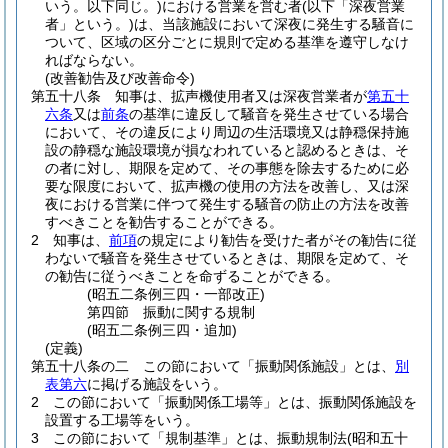
いう。以下同じ。)
における営業を営む者
(以下「深夜営業
者」という。)
は、当該施設において深夜に発生する騒音に
ついて、区域の区分ごとに規則で定める基準を遵守しなけ
ればならない。
(改善勧告及び改善命令)
第五十八条
知事は、拡声機使用者又は深夜営業者が
第五十
六条
又は
前条
の基準に違反して騒音を発生させている場合
において、その違反により周辺の生活環境又は静穏保持施
設の静穏な施設環境が損なわれていると認めるときは、そ
の者に対し、期限を定めて、その事態を除去するために必
要な限度において、拡声機の使用の方法を改善し、又は深
夜における営業に伴つて発生する騒音の防止の方法を改善
すべきことを勧告することができる。
2
知事は、
前項
の規定により勧告を受けた者がその勧告に従
わないで騒音を発生させているときは、期限を定めて、そ
の勧告に従うべきことを命ずることができる。
(昭五二条例三四・一部改正)
第四節
振動に関する規制
(昭五二条例三四・追加)
(定義)
第五十八条の二
この節において「振動関係施設」とは、
別
表第六
に掲げる施設をいう。
2
この節において「振動関係工場等」とは、振動関係施設を
設置する工場等をいう。
3
この節において「規制基準」とは、振動規制法
(昭和五十