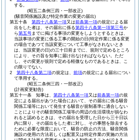
する。
(昭五二条例三四・一部改正)
(騒音関係施設及び特定作業の変更の届出)
第五十条
第四十八条第一項
又は
前条第一項
の規定による届
出をした者は、その届出に係る
第四十八条第一項第三号
か
ら
第五号
までに掲げる事項の変更をしようとするときは、
当該事項の変更に係る工事の開始の日
(特定作業に係る変更
の場合であつて当該変更について工事がなされないとき
は、当該変更の日)
の三十日前までに、規則で定めるところ
により、その旨を知事に届け出なければならない。
ただ
し、その変更が規則で定める軽微なものであるときは、こ
の限りでない。
2
第四十八条第二項
の規定は、
前項
の規定による届出につい
て準用する。
(昭五二条例三四・一部改正)
(計画変更勧告)
第五十一条
知事は、
第四十八条第一項
又は
前条第一項
の規
定による届出があつた場合において、その届出に係る騒音
関係工場等において発生する騒音が規制基準に適合しない
ことによりその騒音関係工場等の周辺の生活環境が損なわ
れると認めるときは、その届出を受理した日から三十日以
内に限り、その届出をした者に対し、その事態を除去する
ために必要な限度において、騒音の防止の方法、騒音関係
施設の使用の方法若しくは配置又は特定作業の実施の方法