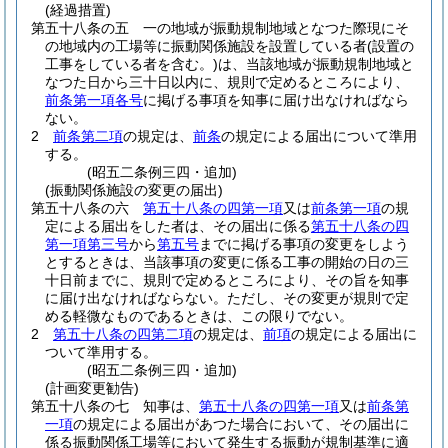
(経過措置)
第五十八条の五
一の地域が振動規制地域となつた際現にそ
の地域内の工場等に振動関係施設を設置している者
(設置の
工事をしている者を含む。)
は、当該地域が振動規制地域と
なつた日から三十日以内に、規則で定めるところにより、
前条第一項各号
に掲げる事項を知事に届け出なければなら
ない。
2
前条第二項
の規定は、
前条
の規定による届出について準用
する。
(昭五二条例三四・追加)
(振動関係施設の変更の届出)
第五十八条の六
第五十八条の四第一項
又は
前条第一項
の規
定による届出をした者は、その届出に係る
第五十八条の四
第一項第三号
から
第五号
までに掲げる事項の変更をしよう
とするときは、当該事項の変更に係る工事の開始の日の三
十日前までに、規則で定めるところにより、その旨を知事
に届け出なければならない。
ただし、その変更が規則で定
める軽微なものであるときは、この限りでない。
2
第五十八条の四第二項
の規定は、
前項
の規定による届出に
ついて準用する。
(昭五二条例三四・追加)
(計画変更勧告)
第五十八条の七
知事は、
第五十八条の四第一項
又は
前条第
一項
の規定による届出があつた場合において、その届出に
係る振動関係工場等において発生する振動が規制基準に適