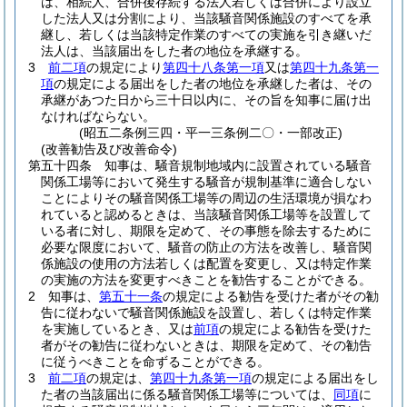
は、相続人、合併後存続する法人若しくは合併により設立
した法人又は分割により、当該騒音関係施設のすべてを承
継し、若しくは当該特定作業のすべての実施を引き継いだ
法人は、当該届出をした者の地位を承継する。
3
前二項
の規定により
第四十八条第一項
又は
第四十九条第一
項
の規定による届出をした者の地位を承継した者は、その
承継があつた日から三十日以内に、その旨を知事に届け出
なければならない。
(昭五二条例三四・平一三条例二〇・一部改正)
(改善勧告及び改善命令)
第五十四条
知事は、騒音規制地域内に設置されている騒音
関係工場等において発生する騒音が規制基準に適合しない
ことによりその騒音関係工場等の周辺の生活環境が損なわ
れていると認めるときは、当該騒音関係工場等を設置して
いる者に対し、期限を定めて、その事態を除去するために
必要な限度において、騒音の防止の方法を改善し、騒音関
係施設の使用の方法若しくは配置を変更し、又は特定作業
の実施の方法を変更すべきことを勧告することができる。
2
知事は、
第五十一条
の規定による勧告を受けた者がその勧
告に従わないで騒音関係施設を設置し、若しくは特定作業
を実施しているとき、又は
前項
の規定による勧告を受けた
者がその勧告に従わないときは、期限を定めて、その勧告
に従うべきことを命ずることができる。
3
前二項
の規定は、
第四十九条第一項
の規定による届出をし
た者の当該届出に係る騒音関係工場等については、
同項
に