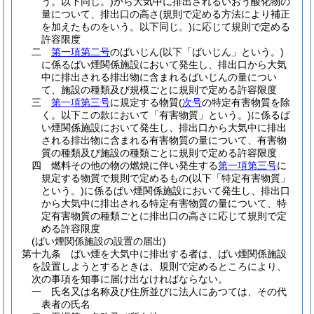
う。以下同じ。)
から大気中に排出されるいおう酸化物の
量について、排出口の高さ
(規則で定める方法により補正
を加えたものをいう。以下同じ。)
に応じて規則で定める
許容限度
二
第一項第二号
のばいじん
(以下「ばいじん」という。)
に係るばい煙関係施設において発生し、排出口から大気
中に排出される排出物に含まれるばいじんの量につい
て、施設の種類及び規模ごとに規則で定める許容限度
三
第一項第三号
に規定する物質
(
次号
の特定有害物質を除
く。以下この款において「有害物質」という。)
に係るば
い煙関係施設において発生し、排出口から大気中に排出
される排出物に含まれる有害物質の量について、有害物
質の種類及び施設の種類ごとに規則で定める許容限度
四
燃料その他の物の燃焼に伴い発生する
第一項第三号
に
規定する物質で規則で定めるもの
(以下「特定有害物質」
という。)
に係るばい煙関係施設において発生し、排出口
から大気中に排出される特定有害物質の量について、特
定有害物質の種類ごとに排出口の高さに応じて規則で定
める許容限度
(ばい煙関係施設の設置の届出)
第十九条
ばい煙を大気中に排出する者は、ばい煙関係施設
を設置しようとするときは、規則で定めるところにより、
次の事項を知事に届け出なければならない。
一
氏名又は名称及び住所並びに法人にあつては、その代
表者の氏名