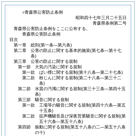
○青森県公害防止条例
昭和四十七年三月二十五日
青森県条例第二号
青森県公害防止条例をここに公布する。
青森県公害防止条例
目次
第一章
総則
(第一条―第六条)
第二章
公害の防止に関する基本的施策
(第七条―第十七
条)
第三章
公害の防止に関する規制
第一節
大気の汚染に関する規制
第一款
ばい煙に関する規制
(第十八条―第二十七条)
第二款
粉じんに関する規制
(第二十八条―第三十二
条)
第二節
水質の汚濁に関する規制
(第三十三条―第四十五
条)
第三節
騒音に関する規制
第一款
工場等の騒音に関する規制
(第四十六条―第五
十五条)
第二款
拡声機騒音及び深夜営業騒音に関する規制
(第
五十六条―第五十八条)
第四節
振動に関する規制
(第五十八条の二―第五十八条
の十)