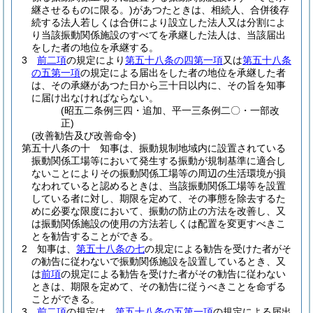
継させるものに限る。)
があつたときは、相続人、合併後存
続する法人若しくは合併により設立した法人又は分割によ
り当該振動関係施設のすべてを承継した法人は、当該届出
をした者の地位を承継する。
3
前二項
の規定により
第五十八条の四第一項
又は
第五十八条
の五第一項
の規定による届出をした者の地位を承継した者
は、その承継があつた日から三十日以内に、その旨を知事
に届け出なければならない。
(昭五二条例三四・追加、平一三条例二〇・一部改
正)
(改善勧告及び改善命令)
第五十八条の十
知事は、振動規制地域内に設置されている
振動関係工場等において発生する振動が規制基準に適合し
ないことによりその振動関係工場等の周辺の生活環境が損
なわれていると認めるときは、当該振動関係工場等を設置
している者に対し、期限を定めて、その事態を除去するた
めに必要な限度において、振動の防止の方法を改善し、又
は振動関係施設の使用の方法若しくは配置を変更すべきこ
とを勧告することができる。
2
知事は、
第五十八条の七
の規定による勧告を受けた者がそ
の勧告に従わないで振動関係施設を設置しているとき、又
は
前項
の規定による勧告を受けた者がその勧告に従わない
ときは、期限を定めて、その勧告に従うべきことを命ずる
ことができる。
3
前二項
の規定は、
第五十八条の五第一項
の規定による届出