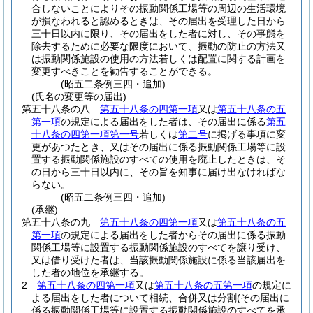
合しないことによりその振動関係工場等の周辺の生活環境
が損なわれると認めるときは、その届出を受理した日から
三十日以内に限り、その届出をした者に対し、その事態を
除去するために必要な限度において、振動の防止の方法又
は振動関係施設の使用の方法若しくは配置に関する計画を
変更すべきことを勧告することができる。
(昭五二条例三四・追加)
(氏名の変更等の届出)
第五十八条の八
第五十八条の四第一項
又は
第五十八条の五
第一項
の規定による届出をした者は、その届出に係る
第五
十八条の四第一項第一号
若しくは
第二号
に掲げる事項に変
更があつたとき、又はその届出に係る振動関係工場等に設
置する振動関係施設のすべての使用を廃止したときは、そ
の日から三十日以内に、その旨を知事に届け出なければな
らない。
(昭五二条例三四・追加)
(承継)
第五十八条の九
第五十八条の四第一項
又は
第五十八条の五
第一項
の規定による届出をした者からその届出に係る振動
関係工場等に設置する振動関係施設のすべてを譲り受け、
又は借り受けた者は、当該振動関係施設に係る当該届出を
した者の地位を承継する。
2
第五十八条の四第一項
又は
第五十八条の五第一項
の規定に
よる届出をした者について相続、合併又は分割
(その届出に
係る振動関係工場等に設置する振動関係施設のすべてを承