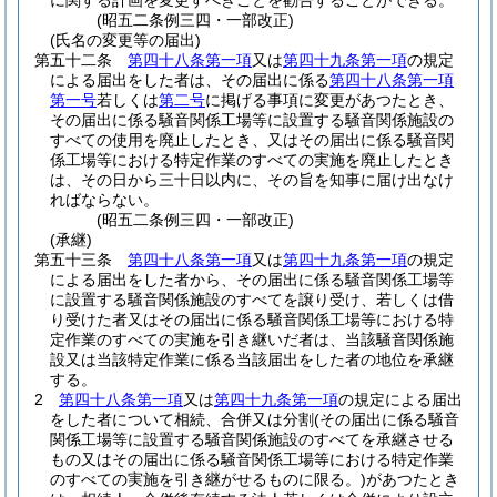
に関する計画を変更すべきことを勧告することができる。
(昭五二条例三四・一部改正)
(氏名の変更等の届出)
第五十二条
第四十八条第一項
又は
第四十九条第一項
の規定
による届出をした者は、その届出に係る
第四十八条第一項
第一号
若しくは
第二号
に掲げる事項に変更があつたとき、
その届出に係る騒音関係工場等に設置する騒音関係施設の
すべての使用を廃止したとき、又はその届出に係る騒音関
係工場等における特定作業のすべての実施を廃止したとき
は、その日から三十日以内に、その旨を知事に届け出なけ
ればならない。
(昭五二条例三四・一部改正)
(承継)
第五十三条
第四十八条第一項
又は
第四十九条第一項
の規定
による届出をした者から、その届出に係る騒音関係工場等
に設置する騒音関係施設のすべてを譲り受け、若しくは借
り受けた者又はその届出に係る騒音関係工場等における特
定作業のすべての実施を引き継いだ者は、当該騒音関係施
設又は当該特定作業に係る当該届出をした者の地位を承継
する。
2
第四十八条第一項
又は
第四十九条第一項
の規定による届出
をした者について相続、合併又は分割
(その届出に係る騒音
関係工場等に設置する騒音関係施設のすべてを承継させる
もの又はその届出に係る騒音関係工場等における特定作業
のすべての実施を引き継がせるものに限る。)
があつたとき