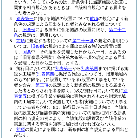
という。)
をしているものは、新条例中に当該施設の設置に
関する相当規定があるときは、当該相当規定による届出を
した者とみなす。
4
別表第一
に掲げる施設の設置について
前項
の規定により新
条例の規定による届出をした者とみなされる者について
は、
旧条例
による届出に係る施設の設置に限り、
第二十二
条
の規定は、適用しない。
5
前項
に規定する者についての
第二十一条
の規定の適用につ
いては、
旧条例
の規定による届出に係る施設の設置に限
り、
同条
中「その届出を受理した日から六十日」とあるの
は「旧青森県公害防止条例第六条第一項の規定による届出
を受理した日から三十日」とする。
6
施行日において現に
別表第一
から
別表第四
までに掲げる施
設を工場等
(
別表第四
に掲げる施設にあつては、指定地域内
のものに限る。)
に設置している者
(設置の工事をしている
者を含み、
第三項
の規定により新条例の規定による届出を
した者とみなされる者を除く。)
及び施行日において現に
別
表第五
に掲げる作業で継続的に実施されるものを指定地域
内の工場等において実施している者
(実施についての工事を
している者を含む。)
は、施行日から三十日以内に、当該施
設の設置及び当該作業の実施についての届出に関する新条
例の相当規定の例により、当該施設の設置及び当該作業の
実施に関する事項を知事に届け出なければならない。
7
前項
の規定による届出は、新条例の相当規定による届出と
みなす。