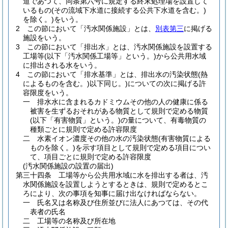
道であつて、同条第六号に規定する終末処理場を設置して
いるもの
(その流域下水道に接続する公共下水道を含む。)
を除く。)
をいう。
2
この節において「汚水関係施設」とは、
別表第三
に掲げる
施設をいう。
3
この節において「排出水」とは、汚水関係施設を設置する
工場等
(以下「汚水関係工場等」という。)
から公共用水域
に排出される水をいう。
4
この節において「排水基準」とは、排出水の汚染状態
(熱
によるものを含む。)
以下同じ。
)についての次に掲げる許
容限度をいう。
一
排水水に含まれるカドミウムその他の人の健康に係る
被害を生ずるおそれがある物質として規則で定める物質
(以下「有害物質」という。)
の量について、有毒物質の
種類ごとに規則で定める許容限度
二
水素イオン濃度その他の水の汚染状態
(有害物質による
ものを除く。)
を示す項目として規則で定める項目につい
て、項目ごとに規則で定める許容限度
(汚水関係施設の設置の届出)
第三十四条
工場等から公共用水域に水を排出する者は、汚
水関係施設を設置しようとするときは、規則で定めるとこ
ろにより、次の事項を知事に届け出なければならない。
一
氏名又は名称及び住所並びに法人にあつては、その代
表者の氏名
二
工場等の名称及び所在地