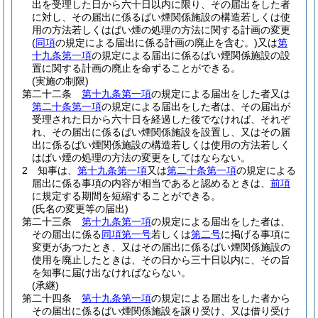
出を受理した日から六十日以内に限り、その届出をした者
に対し、その届出に係るばい煙関係施設の構造若しくは使
用の方法若しくはばい煙の処理の方法に関する計画の変更
(
同項
の規定による届出に係る計画の廃止を含む。)
又は
第
十九条第一項
の規定による届出に係るばい煙関係施設の設
置に関する計画の廃止を命ずることができる。
(実施の制限)
第二十二条
第十九条第一項
の規定による届出をした者又は
第二十条第一項
の規定による届出をした者は、その届出が
受理された日から六十日を経過した後でなければ、それぞ
れ、その届出に係るばい煙関係施設を設置し、又はその届
出に係るばい煙関係施設の構造若しくは使用の方法若しく
はばい煙の処理の方法の変更をしてはならない。
2
知事は、
第十九条第一項
又は
第二十条第一項
の規定による
届出に係る事項の内容が相当であると認めるときは、
前項
に規定する期間を短縮することができる。
(氏名の変更等の届出)
第二十三条
第十九条第一項
の規定による届出をした者は、
その届出に係る
同項第一号
若しくは
第二号
に掲げる事項に
変更があつたとき、又はその届出に係るばい煙関係施設の
使用を廃止したときは、その日から三十日以内に、その旨
を知事に届け出なければならない。
(承継)
第二十四条
第十九条第一項
の規定による届出をした者から
その届出に係るばい煙関係施設を譲り受け、又は借り受け