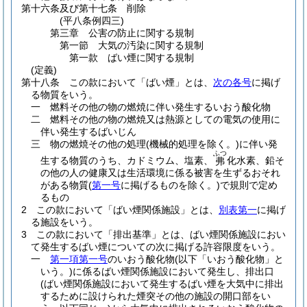
第十六条及び第十七条
削除
(平八条例四三)
第三章
公害の防止に関する規制
第一節
大気の汚染に関する規制
第一款
ばい煙に関する規制
(定義)
第十八条
この款において「ばい煙」とは、
次の各号
に掲げ
る物質をいう。
一
燃料その他の物の燃焼に伴い発生するいおう酸化物
二
燃料その他の物の燃焼又は熱源としての電気の使用に
伴い発生するばいじん
三
物の燃焼その他の処理
(機械的処理を除く。)
に伴い発
ふつ
生する物質のうち、カドミウム、塩素、
化水素、鉛そ
弗
の他の人の健康又は生活環境に係る被害を生ずるおそれ
がある物質
(
第一号
に掲げるものを除く。)
で規則で定め
るもの
2
この款において「ばい煙関係施設」とは、
別表第一
に掲げ
る施設をいう。
3
この款において「排出基準」とは、ばい煙関係施設におい
て発生するばい煙についての次に掲げる許容限度をいう。
一
第一項第一号
のいおう酸化物
(以下「いおう酸化物」と
いう。)
に係るばい煙関係施設において発生し、排出口
(ばい煙関係施設において発生するばい煙を大気中に排出
するために設けられた煙突その他の施設の開口部をい