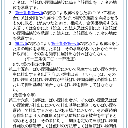
た者は、当該ばい煙関係施設に係る当該届出をした者の地
位を承継する。
2
第十九条第一項
の規定による届出をした者について相続、
合併又は分割
(その届出に係るばい煙関係施設を承継させる
ものに限る。)
があつたときは、相続人、合併後存続する法
人若しくは合併により設立した法人又は分割により当該ば
い煙関係施設を承継した法人は、当該届出をした者の地位
を承継する。
3
前二項
の規定により
第十九条第一項
の規定による届出をし
た者の地位を承継した者は、その承継があつた日から三十
日以内に、その旨を知事に届け出なければならない。
(平一三条例二〇・一部改正)
(ばい煙の排出の制限)
第二十五条
ばい煙関係施設において発生するばい煙を大気
中に排出する者
(以下「ばい煙排出者」という。)
は、その
ばい煙量又はばい煙濃度が当該ばい煙関係施設の排出口に
おいて排出基準に適合しないばい煙を排出してはならな
い。
(改善命令等)
第二十六条
知事は、ばい煙排出者が、そのばい煙量又はば
い煙濃度が排出口において排出基準に適合しないばい煙を
継続して排出するおそれがある場合において、その継続的
な排出により人の健康又は生活環境に係る被害を生ずると
認めるときは、その者に対し、期限を定めて当該ばい煙関
係施設の構造若しくは使用の方法若しくは当該ばい煙関係