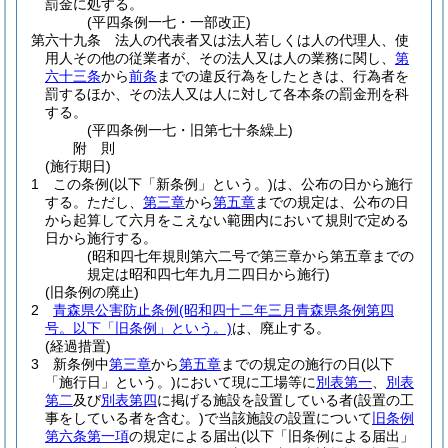
罰金に処する。
(平四条例一七・一部改正)
第六十九条
法人の代表者又は法人若しくは人の代理人、使
用人その他の従業者が、その法人又は人の業務に関し、
第
六十三条
から
前条
までの違反行為をしたときは、行為者を
罰するほか、その法人又は人に対して各本条の罰金刑を科
する。
(平四条例一七・旧第七十条繰上)
附
則
(施行期日)
1
この条例
(以下「新条例」という。)
は、公布の日から施行
する。
ただし、
第三章
から
第五章
までの規定は、公布の日
から起算して六月をこえない範囲内において規則で定める
日から施行する。
(昭和四七年規則第六二号で第三章から第五章までの
規定は昭和四七年九月二四日から施行)
(旧条例の廃止)
2
青森県公害防止条例
(昭和四十二年三月青森県条例第四
号。以下「旧条例」という。)
は、廃止する。
(経過措置)
3
新条例中
第三章
から
第五章
までの規定の施行の日
(以下
「施行日」という。)
において現に工場等に
別表第一
、
別表
第二
及び
別表第四
に掲げる施設を設置している者
(設置の工
事をしている者を含む。)
で当該施設の設置について
旧条例
第六条第一項
の規定による届出
(以下「旧条例による届出」