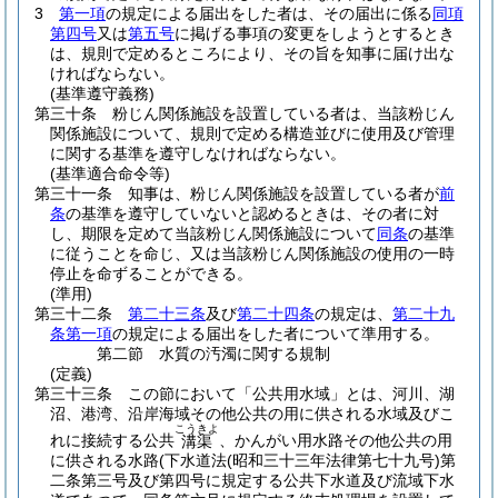
3
第一項
の規定による届出をした者は、その届出に係る
同項
第四号
又は
第五号
に掲げる事項の変更をしようとするとき
は、規則で定めるところにより、その旨を知事に届け出な
ければならない。
(基準遵守義務)
第三十条
粉じん関係施設を設置している者は、当該粉じん
関係施設について、規則で定める構造並びに使用及び管理
に関する基準を遵守しなければならない。
(基準適合命令等)
第三十一条
知事は、粉じん関係施設を設置している者が
前
条
の基準を遵守していないと認めるときは、その者に対
し、期限を定めて当該粉じん関係施設について
同条
の基準
に従うことを命じ、又は当該粉じん関係施設の使用の一時
停止を命ずることができる。
(準用)
第三十二条
第二十三条
及び
第二十四条
の規定は、
第二十九
条第一項
の規定による届出をした者について準用する。
第二節
水質の汚濁に関する規制
(定義)
第三十三条
この節において「公共用水域」とは、河川、湖
沼、港湾、沿岸海域その他公共の用に供される水域及びこ
こうきよ
れに接続する公共
、かんがい用水路その他公共の用
溝渠
に供される水路
(下水道法
(昭和三十三年法律第七十九号)
第
二条第三号及び第四号に規定する公共下水道及び流域下水