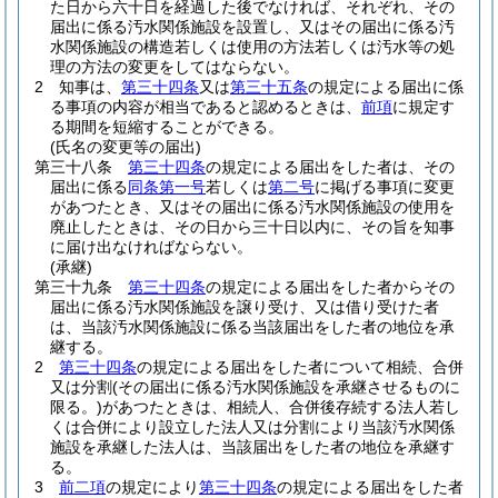
た日から六十日を経過した後でなければ、それぞれ、その
届出に係る汚水関係施設を設置し、又はその届出に係る汚
水関係施設の構造若しくは使用の方法若しくは汚水等の処
理の方法の変更をしてはならない。
2
知事は、
第三十四条
又は
第三十五条
の規定による届出に係
る事項の内容が相当であると認めるときは、
前項
に規定す
る期間を短縮することができる。
(氏名の変更等の届出)
第三十八条
第三十四条
の規定による届出をした者は、その
届出に係る
同条第一号
若しくは
第二号
に掲げる事項に変更
があつたとき、又はその届出に係る汚水関係施設の使用を
廃止したときは、その日から三十日以内に、その旨を知事
に届け出なければならない。
(承継)
第三十九条
第三十四条
の規定による届出をした者からその
届出に係る汚水関係施設を譲り受け、又は借り受けた者
は、当該汚水関係施設に係る当該届出をした者の地位を承
継する。
2
第三十四条
の規定による届出をした者について相続、合併
又は分割
(その届出に係る汚水関係施設を承継させるものに
限る。)
があつたときは、相続人、合併後存続する法人若し
くは合併により設立した法人又は分割により当該汚水関係
施設を承継した法人は、当該届出をした者の地位を承継す
る。
3
前二項
の規定により
第三十四条
の規定による届出をした者