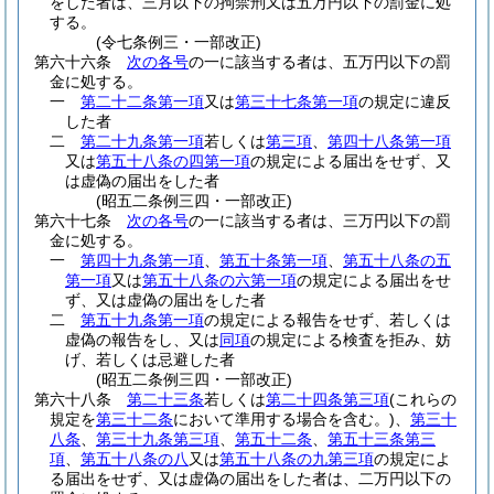
をした者は、三月以下の拘禁刑又は五万円以下の罰金に処
する。
(令七条例三・一部改正)
第六十六条
次の各号
の一に該当する者は、五万円以下の罰
金に処する。
一
第二十二条第一項
又は
第三十七条第一項
の規定に違反
した者
二
第二十九条第一項
若しくは
第三項
、
第四十八条第一項
又は
第五十八条の四第一項
の規定による届出をせず、又
は虚偽の届出をした者
(昭五二条例三四・一部改正)
第六十七条
次の各号
の一に該当する者は、三万円以下の罰
金に処する。
一
第四十九条第一項
、
第五十条第一項
、
第五十八条の五
第一項
又は
第五十八条の六第一項
の規定による届出をせ
ず、又は虚偽の届出をした者
二
第五十九条第一項
の規定による報告をせず、若しくは
虚偽の報告をし、又は
同項
の規定による検査を拒み、妨
げ、若しくは忌避した者
(昭五二条例三四・一部改正)
第六十八条
第二十三条
若しくは
第二十四条第三項
(これらの
規定を
第三十二条
において準用する場合を含む。)
、
第三十
八条
、
第三十九条第三項
、
第五十二条
、
第五十三条第三
項
、
第五十八条の八
又は
第五十八条の九第三項
の規定によ
る届出をせず、又は虚偽の届出をした者は、二万円以下の