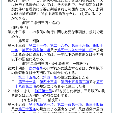
第六十一条の二
この条例の規定に基づき規則を制定し、又
は改廃する場合においては、その規則で、その制定又は改
廃に伴い合理的に必要と判断される範囲内において、所要
の経過措置
(罰則に関する経過措置を含む。)
を定めること
ができる。
(昭五二条例三四・追加)
(施行事項)
第六十二条
この条例の施行に関し必要な事項は、規則で定
める。
第五章
罰則
第六十三条
第二十一条
、
第二十六条
、
第三十六条
、
第四十
一条
、
第五十四条第二項
又は
第五十八条の十第二項
の規定
による命令に違反した者は、一年以下の拘禁刑又は十万円
以下の罰金に処する。
(昭五二条例三四・令七条例三・一部改正)
第六十四条
次の各号
のいずれかに該当する者は、六月以下
の拘禁刑又は十万円以下の罰金に処する。
一
第二十五条
又は
第四十条
の規定に違反した者
二
第三十一条
、
第四十三条
、
第四十五条第二項
又は
第五
十八条第二項
の規定による命令に違反した者
2
過失により、
前項第一号
の罪を犯した者は、三月以下の拘
禁刑又は五万円以下の罰金に処する。
(令七条例三・一部改正)
第六十五条
第十九条第一項
、
第二十条第一項
、
第三十四条
又は
第三十五条
の規定による届出をせず、又は虚偽の届出