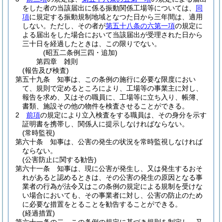
をした者の当該届出に係る振動関係工場等については、
同
項
に規定する振動規制地域となつた日から三年間は、適用
しない。
ただし、その者が
第五十八条の六第一項
の規定に
よる届出をした場合において当該届出が受理された日から
三十日を経過したときは、この限りでない。
(昭五二条例三四・追加)
第四章
雑則
(報告及び検査)
第五十九条
知事は、この条例の施行に必要な限度におい
て、規則で定めるところにより、工場等の事業主に対し、
報告を求め、又はその職員に、工場等に立ち入り、帳簿、
書類、施設その他の物件を検査させることができる。
2
前項
の規定により立入検査をする職員は、その身分を示す
証明書を携帯し、関係人に提示しなければならない。
(常時監視)
第六十条
知事は、公害の発生の状況を常時監視しなければ
ならない。
(公害防止に関する勧告)
第六十一条
知事は、現に公害が発生し、又は発生するおそ
れがあると認めるときは、その公害の発生の原因となる事
業者の行為が法令又はこの条例の規定による規制を受けな
い場合においても、その事業者に対し、公害の防止のため
に必要な措置をとることを勧告することができる。
(経過措置)