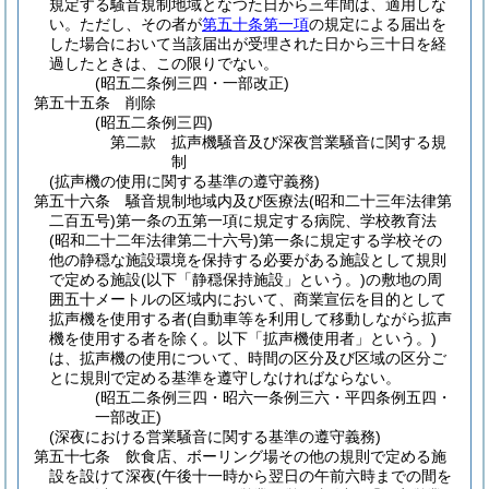
規定する騒音規制地域となつた日から三年間は、適用しな
い。
ただし、その者が
第五十条第一項
の規定による届出を
した場合において当該届出が受理された日から三十日を経
過したときは、この限りでない。
(昭五二条例三四・一部改正)
第五十五条
削除
(昭五二条例三四)
第二款
拡声機騒音及び深夜営業騒音に関する規
制
(拡声機の使用に関する基準の遵守義務)
第五十六条
騒音規制地域内及び医療法
(昭和二十三年法律第
二百五号)
第一条の五第一項に規定する病院、学校教育法
(昭和二十二年法律第二十六号)
第一条に規定する学校その
他の静穏な施設環境を保持する必要がある施設として規則
で定める施設
(以下「静穏保持施設」という。)
の敷地の周
囲五十メートルの区域内において、商業宣伝を目的として
拡声機を使用する者
(自動車等を利用して移動しながら拡声
機を使用する者を除く。以下「拡声機使用者」という。)
は、拡声機の使用について、時間の区分及び区域の区分ご
とに規則で定める基準を遵守しなければならない。
(昭五二条例三四・昭六一条例三六・平四条例五四・
一部改正)
(深夜における営業騒音に関する基準の遵守義務)
第五十七条
飲食店、ボーリング場その他の規則で定める施
設を設けて深夜
(午後十一時から翌日の午前六時までの間を