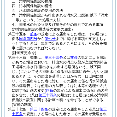
三
汚水関係施設の種類
四
汚水関係施設の構造
五
汚水関係施設の使用の方法
六
汚水関係施設から排出される汚水又は廃液
(以下「汚水
等」という。)
の処理の方法
七
排出水の汚染状態及び量その他の規則で定める事項
(汚水関係施設の構造等の変更の届出)
第三十五条
前条
の規定による届出をした者は、その届出に
係る
同条第四号
から
第七号
までに掲げる事項の変更をしよ
うとするときは、規則で定めるところにより、その旨を知
事に届け出なければならない。
(計画変更命令)
第三十六条
知事は、
第三十四条
又は
前条
の規定による届出
があつた場合において、排出水の汚染状態が当該汚水関係
工場等の排水口
(排出水を排出する場所をいう。以下同
じ。)
においてその排出水に係る排水基準に適合しないと認
めるときは、その届出を受理した日から六十日以内に限
り、その届出をした者に対し、その届出に係る汚水関係施
設の構造若しくは使用の方法若しくは汚水等の処理の方法
に関する計画の変更
(
同条
の規定による届出に係る計画の廃
止を含む。)
又は
第三十四条
の規定による届出に係る汚水関
係施設の設置に関する計画の廃止を命ずることができる。
(実施の制限)
第三十七条
第三十四条
の規定による届出をした者又は
第三
十五条
の規定による届出をした者は、その届出が受理され