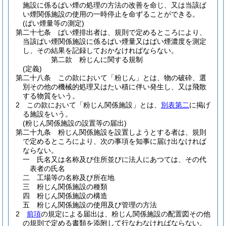
施設に係るばい煙の処理の方法の改善を命じ、又は当該ば
い煙関係施設の使用の一時停止を命ずることができる。
(ばい煙量等の測定)
第二十七条
ばい煙排出者は、規則で定めるところにより、
当該ばい煙関係施設に係るばい煙量又はばい煙濃度を測定
し、その結果を記録しておかなければならない。
第二款
粉じんに関する規制
(定義)
第二十八条
この款において「粉じん」とは、物の破砕、選
別その他の機械的処理又はたい積に伴い発生し、又は飛散
する物質をいう。
2
この款において「粉じん関係施設」とは、
別表第二
に掲げ
る施設をいう。
(粉じん関係施設の設置等の届出)
第二十九条
粉じん関係施設を設置しようとする者は、規則
で定めるところにより、次の事項を知事に届け出なければ
ならない。
一
氏名又は名称及び住所並びに法人にあつては、その代
表者の氏名
二
工場等の名称及び所在地
三
粉じん関係施設の種類
四
粉じん関係施設の構造
五
粉じん関係施設の使用及び管理の方法
2
前項
の規定による届出は、粉じん関係施設の配置図その他
の規則で定める書類を添附して行なわなければならない。