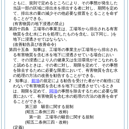
ともに、規則で定めるところにより、その事態が発生した
当該一部の区域に排出水を排出する者に対し、期間を定め
て、排出水の量の減少その他必要な措置をとることを命ず
ることができる。
(有害物質の地下浸透の禁止)
第四十四条
工場等の事業主は、工場等から排出される有害
物質を含む水
(これを処理したものを含む。以下同じ。)
を
地下に浸透させてはならない。
(改善勧告及び改善命令)
第四十五条
知事は、工場等の事業主が工場等から排出され
る有害物質を含む水を地下に浸透させている場合におい
て、その浸透により人の健康又は生活環境がそこなわれる
と認めるときは、その者に対し、期限を定めて、その事態
を除去するために必要な限度において、有害物質を含む水
の処理の方法の改善を勧告することができる。
2
知事は、
前項
の規定による勧告を受けた者がその勧告に従
わないで有害物質を含む水を地下に浸透させているとき
は、期限を定めて、
同項
の事態を除去するために必要な限
度において、有害物質を含む水の処理の方法の改善を命ず
ることができる。
第三節
騒音に関する規制
(昭五二条例三四・改称)
第一款
工場等の騒音に関する規制
(昭五二条例三四・改称)
(定義)