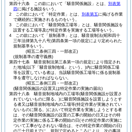
第四十六条
この款において「騒音関係施設」とは、
別表第
四
に掲げる施設をいう。
2
この款において「特定作業」とは、
別表第五
に掲げる作業
で継続的に実施されるものをいう。
3
この款において「騒音関係工場等」とは、騒音関係施設を
設置する工場等及び特定作業を実施する工場等をいう。
4
この款において「規制基準」とは、騒音規制法
(昭和四十
三年法律第九十八号)
第四条第一項の規定により定められた
規制基準をいう。
(昭五二条例三四・一部改正)
(規制基準の遵守義務)
第四十七条
騒音規制法第三条第一項の規定により指定され
た地域
(以下「騒音規制地域」という。)
内に騒音関係工場
等を設置している者は、当該騒音関係工場等に係る規制基
準を遵守しなければならない。
(昭五二条例三四・一部改正)
(騒音関係施設の設置又は特定作業の実施の届出)
第四十八条
騒音規制地域内の工場等
(騒音関係施設が設置さ
れていないものに限る。)
に騒音関係施設を設置しようとす
る者又は騒音規制地域内の工場等
(特定作業が実施されてい
ないものに限る。)
において特定作業を実施しようとする者
は、その騒音関係施設の設置の工事の開始の日又はその特
定作業の実施に係る工事の開始の日
(その特定作業の実施に
ついて工事がなされない場合は、その特定作業の開始の日)
の三十日前までに、規則で定めるところにより、次の事項