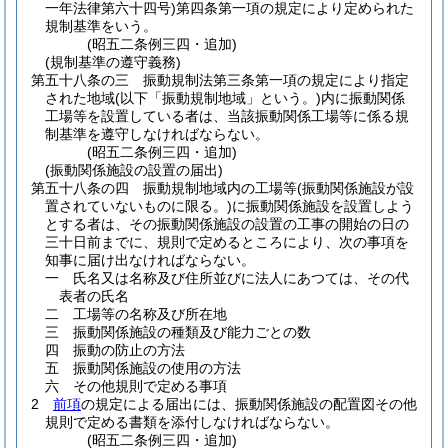
一年法律第六十四号)
第四条第一項の規定により定められた
規制基準をいう。
(昭五二条例三四・追加)
(規制基準の遵守義務)
第五十八条の三
振動規制法第三条第一項の規定により指定
された地域
(以下「振動規制地域」という。)
内に振動関係
工場等を設置している者は、当該振動関係工場等に係る規
制基準を遵守しなければならない。
(昭五二条例三四・追加)
(振動関係施設の設置の届出)
第五十八条の四
振動規制地域内の工場等
(振動関係施設が設
置されていないものに限る。)
に振動関係施設を設置しよう
とする者は、その振動関係施設の設置の工事の開始の日の
三十日前までに、規則で定めるところにより、次の事項を
知事に届け出なければならない。
一
氏名又は名称及び住所並びに法人にあつては、その代
表者の氏名
二
工場等の名称及び所在地
三
振動関係施設の種類及び能力ごとの数
四
振動の防止の方法
五
振動関係施設の使用の方法
六
その他規則で定める事項
2
前項
の規定による届出には、振動関係施設の配置図その他
規則で定める書類を添付しなければならない。
(昭五二条例三四・追加)