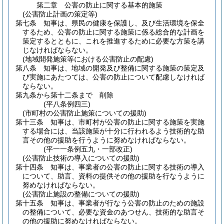
第二章
公害の防止に関する基本的施策
(公害防止計画の策定等)
第七条
知事は、県民の健康を保護し、及び生活環境を保全
するため、公害の防止に関する施策に係る総合的な計画を
策定するとともに、これを推進するために必要な方策を講
じなければならない。
(地域開発施策等における公害防止の配慮)
第八条
知事は、地域の開発及び整備に関する施策の策定及
び実施にあたつては、公害の防止について配慮しなければ
ならない。
第九条から第十二条まで
削除
(平八条例四三)
(市町村の公害防止施策についての援助)
第十三条
知事は、市町村が公害の防止に関する施策を実施
する場合には、当該施策が十分に行われるよう技術的な助
言その他の援助を行うように努めなければならない。
(平一一条例五九・一部改正)
(公害防止技術の導入についての援助)
第十四条
知事は、事業者の公害の防止に関する技術の導入
について、助言、資料の提供その他の援助を行なうように
努めなければならない。
(公害防止施設の整備についての援助)
第十五条
知事は、事業者が行なう公害の防止のための施設
の整備について、必要な資金のあつせん、技術的な助言そ
の他の援助に努めなければならない。