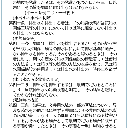
の地位を承継した者は、その承継があつた日から三十日以
内に、その旨を知事に届け出なければならない。
(平一三条例二〇・一部改正)
(排出水の排出の制限)
第四十条
排出水を排出する者は、その汚染状態が当該汚水
関係工場等の排水口において排水基準に適合しない排出水
を排出してはならない。
(改善命令等)
第四十一条
知事は、排出水を排出する者が、その汚染状態
が当該汚水関係工場等の排水口において排水基準に適合し
ない排出水を排出するおそれがあると認めるときは、その
者に対し、期限を定めて汚水関係施設の構造若しくは使用
の方法若しくは汚水等の処理の方法の改善を命じ、又は汚
水関係施設の使用若しくは排出水の排出の一時停止を命ず
ることができる。
(排出水の汚染状態の測定)
第四十二条
排出水を排出する者は、規則で定めるところに
より、当該排出水の汚染状態を測定し、その結果を記録し
ておかなければならない。
(緊急時の措置)
第四十三条
知事は、公共用水域の一部の区域について、異
常な渇水その他これに準ずる理由により公共用水域の水質
の汚濁が著しくなり、人の健康又は生活環境に係る被害が
生ずるおそれがある場合として規則で定める場合に該当す
る事態が発生したときは、その事態を一般に周知させると