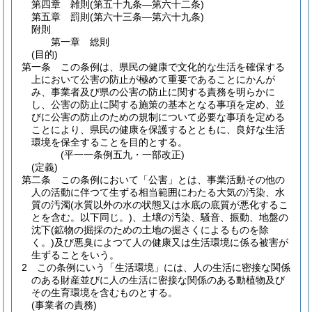
第四章
雑則
(第五十九条―第六十二条)
第五章
罰則
(第六十三条―第六十九条)
附則
第一章
総則
(目的)
第一条
この条例は、県民の健康で文化的な生活を確保する
上において公害の防止が極めて重要であることにかんが
み、事業者及び県の公害の防止に関する責務を明らかに
し、公害の防止に関する施策の基本となる事項を定め、並
びに公害の防止のための規制について必要な事項を定める
ことにより、県民の健康を保護するとともに、良好な生活
環境を保全することを目的とする。
(平一一条例五九・一部改正)
(定義)
第二条
この条例において「公害」とは、事業活動その他の
人の活動に伴つて生ずる相当範囲にわたる大気の汚染、水
質の汚濁
(水質以外の水の状態又は水底の底質が悪化するこ
とを含む。以下同じ。)
、土壌の汚染、騒音、振動、地盤の
沈下
(鉱物の掘採のための土地の掘さくによるものを除
く。)
及び悪臭によつて人の健康又は生活環境に係る被害が
生ずることをいう。
2
この条例にいう「生活環境」には、人の生活に密接な関係
のある財産並びに人の生活に密接な関係のある動植物及び
その生育環境を含むものとする。
(事業者の責務)