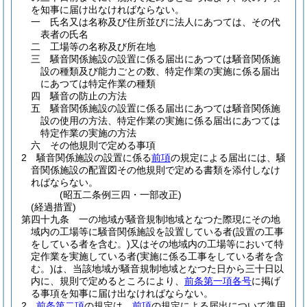
を知事に届け出なければならない。
一
氏名又は名称及び住所並びに法人にあつては、その代
表者の氏名
二
工場等の名称及び所在地
三
騒音関係施設の設置に係る届出にあつては騒音関係施
設の種類及び能力ごとの数、特定作業の実施に係る届出
にあつては特定作業の種類
四
騒音の防止の方法
五
騒音関係施設の設置に係る届出にあつては騒音関係施
設の使用の方法、特定作業の実施に係る届出にあつては
特定作業の実施の方法
六
その他規則で定める事項
2
騒音関係施設の設置に係る
前項
の規定による届出には、騒
音関係施設の配置図その他規則で定める書類を添付しなけ
ればならない。
(昭五二条例三四・一部改正)
(経過措置)
第四十九条
一の地域が騒音規制地域となつた際現にその地
域内の工場等に騒音関係施設を設置している者
(設置の工事
をしている者を含む。)
又はその地域内の工場等において特
定作業を実施している者
(実施に係る工事をしている者を含
む。)
は、当該地域が騒音規制地域となつた日から三十日以
内に、規則で定めるところにより、
前条第一項各号
に掲げ
る事項を知事に届け出なければならない。
2
前条第二項
の規定は、
前項
の規定による届出について準用