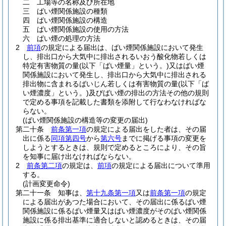
二
工場等の名称及び所在地
三
ばい煙関係施設の種類
四
ばい煙関係施設の構造
五
ばい煙関係施設の使用の方法
六
ばい煙の処理の方法
2
前項
の規定による届出は、ばい煙関係施設において発生
し、排出口から大気中に排出されるいおう酸化物若しくは
特定有害物質の量
(以下「ばい煙量」という。)
又はばい煙
関係施設において発生し、排出口から大気中に排出される
排出物に含まれるばいじん若しくは有害物質の量
(以下「ば
い煙濃度」という。)
及びばい煙の排出の方法その他の規則
で定める事項を記載した書類を添附して行なわなければな
らない。
(ばい煙関係施設の構造等の変更の届出)
第二十条
前条第一項
の規定による届出をした者は、その届
出に係る
同項第四号
から
第六号
までに掲げる事項の変更を
しようとするときは、規則で定めるところにより、その旨
を知事に届け出なければならない。
2
前条第二項
の規定は、
前項
の規定による届出について準用
する。
(計画変更命令)
第二十一条
知事は、
第十九条第一項
又は
前条第一項
の規定
による届出があつた場合において、その届出に係るばい煙
関係施設に係るばい煙量又はばい煙濃度がそのばい煙関係
施設に係る排出基準に適合しないと認めるときは、その届