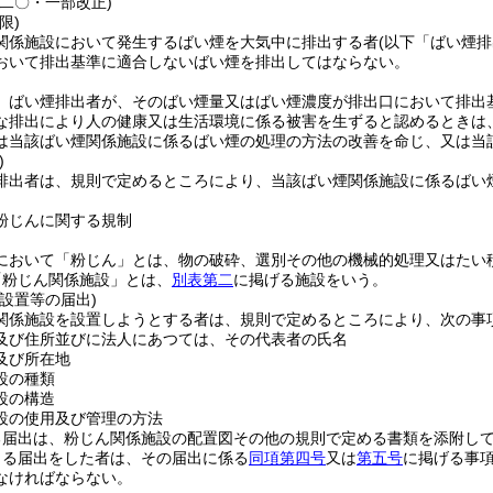
例二〇・一部改正)
限)
関係施設において発生するばい煙を大気中に排出する者
(以下「ばい煙排
おいて排出基準に適合しないばい煙を排出してはならない。
、ばい煙排出者が、そのばい煙量又はばい煙濃度が排出口において排出
な排出により人の健康又は生活環境に係る被害を生ずると認めるときは
は当該ばい煙関係施設に係るばい煙の処理の方法の改善を命じ、又は当
)
排出者は、規則で定めるところにより、当該ばい煙関係施設に係るばい
粉じんに関する規制
において「粉じん」とは、物の破砕、選別その他の機械的処理又はたい
「粉じん関係施設」とは、
別表第二
に掲げる施設をいう。
設置等の届出)
関係施設を設置しようとする者は、規則で定めるところにより、次の事
及び住所並びに法人にあつては、その代表者の氏名
及び所在地
設の種類
設の構造
設の使用及び管理の方法
る届出は、粉じん関係施設の配置図その他の規則で定める書類を添附し
よる届出をした者は、その届出に係る
同項第四号
又は
第五号
に掲げる事
なければならない。