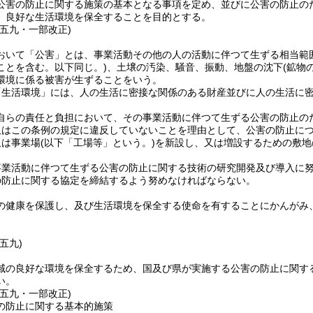
公害の防止に関する施策の基本となる事項を定め、並びに公害の防止の
、良好な生活環境を保全することを目的とする。
例五九・一部改正)
おいて「公害」とは、事業活動その他の人の活動に伴つて生ずる相当範
ことを含む。以下同じ。)
、土壌の汚染、騒音、振動、地盤の沈下
(鉱物
環境に係る被害が生ずることをいう。
「生活環境」には、人の生活に密接な関係のある財産並びに人の生活に
自らの責任と負担において、その事業活動に伴つて生ずる公害の防止の
又はこの条例の規定に違反していないことを理由として、公害の防止に
又は事業場
(以下「工場等」という。)
を新設し、又は増設するための敷地
事業活動に伴つて生ずる公害の防止に関する技術の研究開発及び導入に
の防止に関する協定を締結するよう努めなければならない。
の健康を保護し、及び生活環境を保全する使命を有することにかんがみ
五九)
域の良好な環境を保全するため、国及び県が実施する公害の防止に関す
い。
例五九・一部改正)
の防止に関する基本的施策