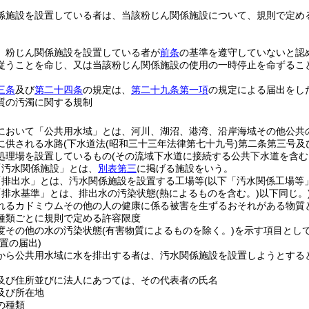
係施設を設置している者は、当該粉じん関係施設について、規則で定め
、粉じん関係施設を設置している者が
前条
の基準を遵守していないと認
従うことを命じ、又は当該粉じん関係施設の使用の一時停止を命ずるこ
三条
及び
第二十四条
の規定は、
第二十九条第一項
の規定による届出をし
質の汚濁に関する規制
において「公共用水域」とは、河川、湖沼、港湾、沿岸海域その他公共
に供される水路
(下水道法
(昭和三十三年法律第七十九号)
第二条第三号及
処理場を設置しているもの
(その流域下水道に接続する公共下水道を含む
「汚水関係施設」とは、
別表第三
に掲げる施設をいう。
「排出水」とは、汚水関係施設を設置する工場等
(以下「汚水関係工場等
「排水基準」とは、排出水の汚染状態
(熱によるものを含む。)
以下同じ。
れるカドミウムその他の人の健康に係る被害を生ずるおそれがある物質
種類ごとに規則で定める許容限度
度その他の水の汚染状態
(有害物質によるものを除く。)
を示す項目とし
置の届出)
から公共用水域に水を排出する者は、汚水関係施設を設置しようとする
及び住所並びに法人にあつては、その代表者の氏名
及び所在地
の種類