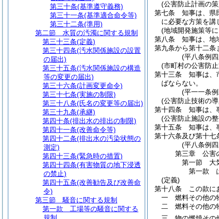
(公害防止計画の策
第三十条
(基準遵守義務)
第七条
知事は、県
第三十一条
(基準適合命令等)
に必要な方策を講
第三十二条
(準用)
(地域開発施策等に
第二節
水質の汚濁に関する規制
第八条
知事は、地
第三十三条
(定義)
第九条から第十二条
第三十四条
(汚水関係施設の設置
(平八条例四
の届出)
(市町村の公害防止
第三十五条
(汚水関係施設の構造
第十三条
知事は、
等の変更の届出)
ばならない。
第三十六条
(計画変更命令)
(平一一条
第三十七条
(実施の制限)
(公害防止技術の導
第三十八条
(氏名の変更等の届出)
第十四条
知事は、
第三十九条
(承継)
(公害防止施設の整
第四十条
(排出水の排出の制限)
第十五条
知事は、
第四十一条
(改善命令等)
第十六条及び第十七
第四十二条
(排出水の汚染状態の
(平八条例四
測定)
第三章
公害
第四十三条
(緊急時の措置)
第一節
大
第四十四条
(有害物質の地下浸透
第一款
の禁止)
(定義)
第四十五条
(改善勧告及び改善命
第十八条
この款に
令)
一
燃料その他の
第三節
騒音に関する規制
二
燃料その他の
第一款
工場等の騒音に関する
規制
三
物の燃焼その