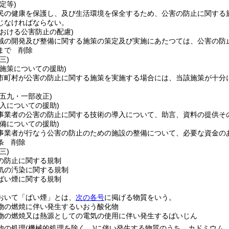
定等)
民の健康を保護し、及び生活環境を保全するため、公害の防止に関する
じなければならない。
おける公害防止の配慮)
域の開発及び整備に関する施策の策定及び実施にあたつては、公害の防
まで
削除
三)
施策についての援助)
市町村が公害の防止に関する施策を実施する場合には、当該施策が十分
例五九・一部改正)
入についての援助)
事業者の公害の防止に関する技術の導入について、助言、資料の提供そ
備についての援助)
事業者が行なう公害の防止のための施設の整備について、必要な資金の
条
削除
三)
の防止に関する規制
気の汚染に関する規制
ばい煙に関する規制
おいて「ばい煙」とは、
次の各号
に掲げる物質をいう。
物の燃焼に伴い発生するいおう酸化物
物の燃焼又は熱源としての電気の使用に伴い発生するばいじん
他の処理
(機械的処理を除く。)
に伴い発生する物質のうち、カドミウム