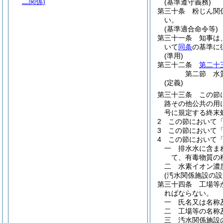
二関係)
(基準遵守義務)
第三十条
粉じん関
い。
(基準適合命令等)
第三十一条
知事は
いて
同条
の基準に
(準用)
第三十二条
第二十
第二節
水
(定義)
第三十三条
この節
路その他公共の用
号に規定する終末
2
この節において
3
この節において
4
この節において
一
排水水に含ま
て、有毒物質の
二
水素イオン濃
(汚水関係施設の設
第三十四条
工場等
ればならない。
一
氏名又は名称
二
工場等の名称
三
汚水関係施設