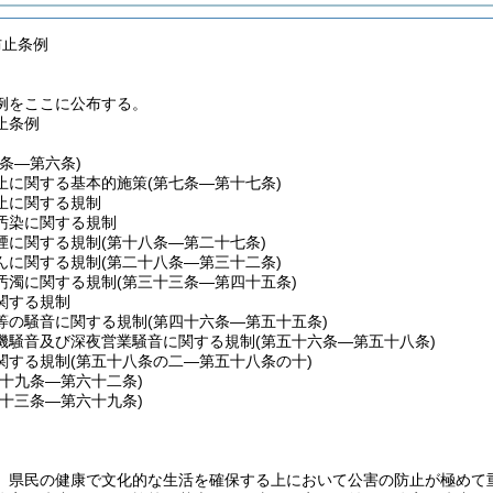
防止条例
例をここに公布する。
止条例
一条―第六条)
止に関する基本的施策
(第七条―第十七条)
止に関する規制
汚染に関する規制
煙に関する規制
(第十八条―第二十七条)
んに関する規制
(第二十八条―第三十二条)
汚濁に関する規制
(第三十三条―第四十五条)
関する規制
等の騒音に関する規制
(第四十六条―第五十五条)
機騒音及び深夜営業騒音に関する規制
(第五十六条―第五十八条)
関する規制
(第五十八条の二―第五十八条の十)
五十九条―第六十二条)
六十三条―第六十九条)
、県民の健康で文化的な生活を確保する上において公害の防止が極めて