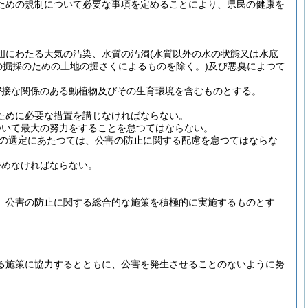
ための規制について必要な事項を定めることにより、県民の健康を
囲にわたる大気の汚染、水質の汚濁
(水質以外の水の状態又は水底
の掘採のための土地の掘さくによるものを除く。)
及び悪臭によつて
密接な関係のある動植物及びその生育環境を含むものとする。
ために必要な措置を講じなければならない。
ついて最大の努力をすることを怠つてはならない。
の選定にあたつては、公害の防止に関する配慮を怠つてはならな
努めなければならない。
、公害の防止に関する総合的な施策を積極的に実施するものとす
る施策に協力するとともに、公害を発生させることのないように努