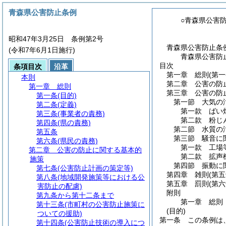
青森県公害防止条例
○青森県公害
昭和47年3月25日 条例第2号
青森県公害防止条
(令和7年6月1日施行)
青森県公害防
目次
条項目次
沿革
第一章
総則
(第
本則
第二章
公害の防
第一章
総則
第三章
公害の防
第一条
(目的)
第一節
大気の
第二条
(定義)
第一款
ばい
第三条
(事業者の責務)
第二款
粉じ
第四条
(県の責務)
第二節
水質の
第五条
第三節
騒音に
第六条
(県民の責務)
第一款
工場
第二章
公害の防止に関する基本的
第二款
拡声
施策
第四節
振動に
第七条
(公害防止計画の策定等)
第四章
雑則
(第
第八条
(地域開発施策等における公
第五章
罰則
(第
害防止の配慮)
附則
第九条から第十二条まで
第一章
総則
第十三条
(市町村の公害防止施策に
(目的)
ついての援助)
第一条
この条例は
第十四条
(公害防止技術の導入につ