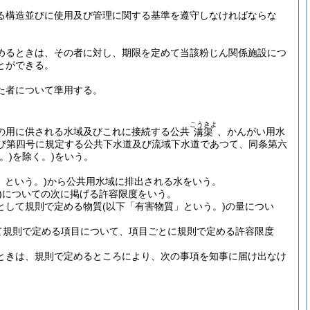
る構造並びに使用及び管理に関する基準を遵守しなければならな
めるときは、その者に対し、期限を定めて当該粉じん関係施設につ
とができる。
た者について準用する。
こうきよ
の用に供される水域及びこれに接続する公共
、かんがい用水
溝渠
び第四号に規定する公共下水道及び流域下水道であつて、同条第六
。)
を除く。)
をいう。
」という。)
から公共用水域に排出される水をいう。
)についての次に掲げる許容限度をいう。
として規則で定める物質
(以下「有害物質」という。)
の量につい
て規則で定める項目について、項目ごとに規則で定める許容限度
ときは、規則で定めるところにより、次の事項を知事に届け出なけ