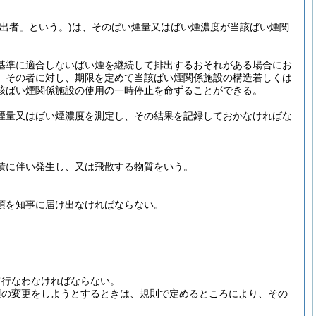
出者」という。)
は、そのばい煙量又はばい煙濃度が当該ばい煙関
基準に適合しないばい煙を継続して排出するおそれがある場合にお
、その者に対し、期限を定めて当該ばい煙関係施設の構造若しくは
該ばい煙関係施設の使用の一時停止を命ずることができる。
煙量又はばい煙濃度を測定し、その結果を記録しておかなければな
積に伴い発生し、又は飛散する物質をいう。
項を知事に届け出なければならない。
て行なわなければならない。
項の変更をしようとするときは、規則で定めるところにより、その