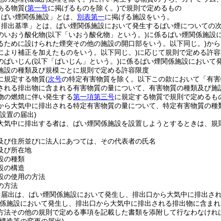
ある物質
(
第一号
に掲げるものを除く。)
で規則で定めるもの
「ばい煙関係施設」とは、
別表第一
に掲げる施設をいう。
「排出基準」とは、ばい煙関係施設において発生するばい煙についての
のいおう酸化物
(以下「いおう酸化物」という。)
に係るばい煙関係施設
るために設けられた煙突その他の施設の開口部をいう。以下同じ。)
から
により補正を加えたものをいう。以下同じ。)
に応じて規則で定める許容
のばいじん
(以下「ばいじん」という。)
に係るばい煙関係施設において
施設の種類及び規模ごとに規則で定める許容限度
に規定する物質
(
次号
の特定有害物質を除く。以下この款において「有害
される排出物に含まれる有害物質の量について、有害物質の種類及び施
物の燃焼に伴い発生する
第一項第三号
に規定する物質で規則で定めるも
から大気中に排出される特定有害物質の量について、特定有害物質の種
設置の届出)
大気中に排出する者は、ばい煙関係施設を設置しようとするときは、規
及び住所並びに法人にあつては、その代表者の氏名
及び所在地
設の種類
設の構造
設の使用の方法
の方法
る届出は、ばい煙関係施設において発生し、排出口から大気中に排出さ
係施設において発生し、排出口から大気中に排出される排出物に含まれ
方法その他の規則で定める事項を記載した書類を添附して行なわなけれ