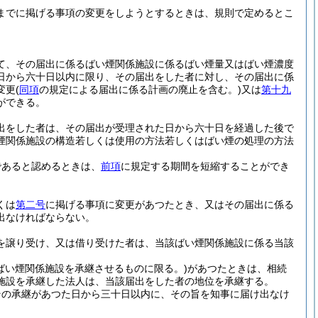
までに掲げる事項の変更をしようとするときは、規則で定めるとこ
て、その届出に係るばい煙関係施設に係るばい煙量又はばい煙濃度
日から六十日以内に限り、その届出をした者に対し、その届出に係
変更
(
同項
の規定による届出に係る計画の廃止を含む。)
又は
第十九
ができる。
出をした者は、その届出が受理された日から六十日を経過した後で
煙関係施設の構造若しくは使用の方法若しくはばい煙の処理の方法
であると認めるときは、
前項
に規定する期間を短縮することができ
くは
第二号
に掲げる事項に変更があつたとき、又はその届出に係る
出なければならない。
を譲り受け、又は借り受けた者は、当該ばい煙関係施設に係る当該
ばい煙関係施設を承継させるものに限る。)
があつたときは、相続
施設を承継した法人は、当該届出をした者の地位を承継する。
その承継があつた日から三十日以内に、その旨を知事に届け出なけ