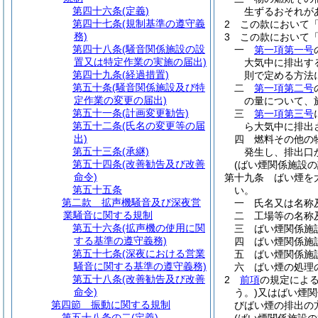
第四十六条
(定義)
生ずるおそれが
第四十七条
(規制基準の遵守義
2
この款において
務)
3
この款において
第四十八条
(騒音関係施設の設
一
第一項第一号
置又は特定作業の実施の届出)
大気中に排出す
第四十九条
(経過措置)
則で定める方法
第五十条
(騒音関係施設及び特
二
第一項第二号
定作業の変更の届出)
の量について、
第五十一条
(計画変更勧告)
三
第一項第三号
第五十二条
(氏名の変更等の届
ら大気中に排出
出)
四
燃料その他の
第五十三条
(承継)
発生し、排出口
第五十四条
(改善勧告及び改善
(ばい煙関係施設の
命令)
第十九条
ばい煙を
第五十五条
い。
第二款
拡声機騒音及び深夜営
一
氏名又は名称
業騒音に関する規制
二
工場等の名称
第五十六条
(拡声機の使用に関
三
ばい煙関係施
する基準の遵守義務)
四
ばい煙関係施
第五十七条
(深夜における営業
五
ばい煙関係施
騒音に関する基準の遵守義務)
六
ばい煙の処理
第五十八条
(改善勧告及び改善
2
前項
の規定によ
命令)
う。)
又はばい煙関
第四節
振動に関する規制
びばい煙の排出の
第五十八条の二
(定義)