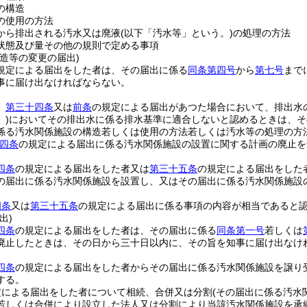
の構造
の使用の方法
から排出される汚水又は廃液
(以下「汚水等」という。)
の処理の方法
状態及び量その他の規則で定める事項
造等の変更の届出)
規定による届出をした者は、その届出に係る
同条第四号
から
第七号
まで
事に届け出なければならない。
、
第三十四条
又は
前条
の規定による届出があつた場合において、排出水
)
においてその排出水に係る排水基準に適合しないと認めるときは、そ
係る汚水関係施設の構造若しくは使用の方法若しくは汚水等の処理の方
四条
の規定による届出に係る汚水関係施設の設置に関する計画の廃止を
四条
の規定による届出をした者又は
第三十五条
の規定による届出をした
の届出に係る汚水関係施設を設置し、又はその届出に係る汚水関係施設
四条
又は
第三十五条
の規定による届出に係る事項の内容が相当であると
出)
四条
の規定による届出をした者は、その届出に係る
同条第一号
若しくは
廃止したときは、その日から三十日以内に、その旨を知事に届け出なけ
四条
の規定による届出をした者からその届出に係る汚水関係施設を譲り
する。
定による届出をした者について相続、合併又は分割
(その届出に係る汚水
若しくは合併により設立した法人又は分割により当該汚水関係施設を承