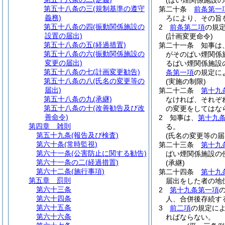
(ばい煙関係施設の
第五十八条の三
(規制基準の遵守
第二十条
前条第一
義務)
ろにより、その旨
第五十八条の四
(振動関係施設の
2
前条第二項
の規
設置の届出)
(計画変更命令)
第五十八条の五
(経過措置)
第二十一条
知事は
第五十八条の六
(振動関係施設の
がそのばい煙関係
変更の届出)
るばい煙関係施設
第五十八条の七
(計画変更勧告)
条第一項
の規定に
第五十八条の八
(氏名の変更等の
(実施の制限)
届出)
第二十二条
第十九
第五十八条の九
(承継)
なければ、それぞ
第五十八条の十
(改善勧告及び改
の変更をしてはな
善命令)
2
知事は、
第十九
第四章
雑則
る。
第五十九条
(報告及び検査)
(氏名の変更等の届
第六十条
(常時監視)
第二十三条
第十九
第六十一条
(公害防止に関する勧告)
ばい煙関係施設の
第六十一条の二
(経過措置)
(承継)
第六十二条
(施行事項)
第二十四条
第十九
第五章
罰則
届出をした者の地
第六十三条
2
第十九条第一項
第六十四条
人、合併後存続す
第六十五条
3
前二項
の規定に
第六十六条
ればならない。