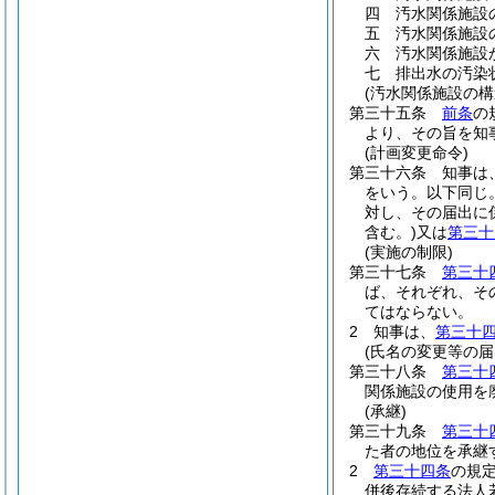
四
汚水関係施設
五
汚水関係施設
六
汚水関係施設
七
排出水の汚染
(汚水関係施設の構
第三十五条
前条
の
より、その旨を知
(計画変更命令)
第三十六条
知事は
をいう。以下同じ。
対し、その届出に
含む。)
又は
第三十
(実施の制限)
第三十七条
第三十
ば、それぞれ、そ
てはならない。
2
知事は、
第三十
(氏名の変更等の届
第三十八条
第三十
関係施設の使用を
(承継)
第三十九条
第三十
た者の地位を承継
2
第三十四条
の規
併後存続する法人