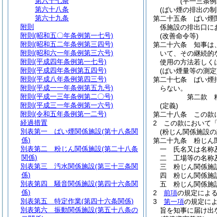
第六十七条
(平一三条
第六十八条
(ばい煙の排出の制
第六十九条
第二十五条
ばい煙
附則
係施設の排出口に
附則
(昭和五〇年条例第一七号)
(改善命令等)
附則
(昭和五二年条例第三四号)
第二十六条
知事は
附則
(昭和六一年条例第三六号)
いて、その継続的
附則
(平成四年条例第一七号)
使用の方法若しく
附則
(平成四年条例第五四号)
(ばい煙量等の測定
附則
(平成八年条例第四三号)
第二十七条
ばい煙
附則
(平成一一年条例第五九号)
らない。
附則
(平成一三年条例第二〇号)
第二款
附則
(平成三一年条例第一六号)
(定義)
附則
(令和五年条例第一二号)
第二十八条
この款
経過措置
2
この款において
別表第一
ばい煙関係施設(第十八条関
(粉じん関係施設の
係)
第二十九条
粉じん
別表第二
粉じん関係施設(第二十八条
一
氏名又は名称
関係)
二
工場等の名称
別表第三
汚水関係施設(第三十三条関
三
粉じん関係施
係)
四
粉じん関係施
別表第四
騒音関係施設(第四十六条関
五
粉じん関係施
係)
2
前項
の規定によ
別表第五
特定作業(第四十六条関係)
3
第一項
の規定に
別表第六
振動関係施設(第五十八条の
旨を知事に届け出