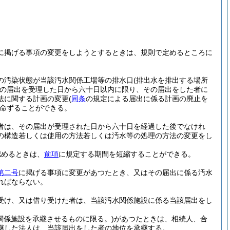
に掲げる事項の変更をしようとするときは、規則で定めるところに
の汚染状態が当該汚水関係工場等の排水口
(排出水を排出する場所
の届出を受理した日から六十日以内に限り、その届出をした者に
法に関する計画の変更
(
同条
の規定による届出に係る計画の廃止を
命ずることができる。
者は、その届出が受理された日から六十日を経過した後でなけれ
の構造若しくは使用の方法若しくは汚水等の処理の方法の変更をし
認めるときは、
前項
に規定する期間を短縮することができる。
第二号
に掲げる事項に変更があつたとき、又はその届出に係る汚水
ればならない。
受け、又は借り受けた者は、当該汚水関係施設に係る当該届出をし
関係施設を承継させるものに限る。)
があつたときは、相続人、合
継した法人は、当該届出をした者の地位を承継する。