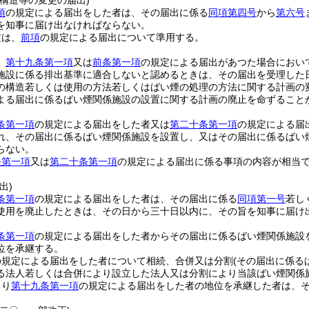
構造等の変更の届出)
項
の規定による届出をした者は、その届出に係る
同項第四号
から
第六号
を知事に届け出なければならない。
定は、
前項
の規定による届出について準用する。
、
第十九条第一項
又は
前条第一項
の規定による届出があつた場合におい
施設に係る排出基準に適合しないと認めるときは、その届出を受理した
の構造若しくは使用の方法若しくはばい煙の処理の方法に関する計画の
よる届出に係るばい煙関係施設の設置に関する計画の廃止を命ずること
条第一項
の規定による届出をした者又は
第二十条第一項
の規定による届
れ、その届出に係るばい煙関係施設を設置し、又はその届出に係るばい
らない。
条第一項
又は
第二十条第一項
の規定による届出に係る事項の内容が相当
出)
条第一項
の規定による届出をした者は、その届出に係る
同項第一号
若し
使用を廃止したときは、その日から三十日以内に、その旨を知事に届け
条第一項
の規定による届出をした者からその届出に係るばい煙関係施設
位を承継する。
の規定による届出をした者について相続、合併又は分割
(その届出に係る
る法人若しくは合併により設立した法人又は分割により当該ばい煙関係
より
第十九条第一項
の規定による届出をした者の地位を承継した者は、