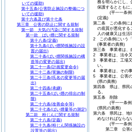
務を明らかにし、
いての援助)
保護するとともに
第十五条
(公害防止施設の整備につ
(平一一条
いての援助)
(定義)
第十六条及び第十七条
第二条
この条例に
第三章
公害の防止に関する規制
の底質が悪化する
第一節
大気の汚染に関する規制
人の健康又は生活
第一款
ばい煙に関する規制
2
この条例にいう
第十八条
(定義)
(事業者の責務)
第十九条
(ばい煙関係施設の設
第三条
事業者は、
置の届出)
2
事業者は、法令
第二十条
(ばい煙関係施設の構
3
事業者は、工場
造等の変更の届出)
い。
第二十一条
(計画変更命令)
4
事業者は、その
第二十二条
(実施の制限)
5
事業者は、公害
第二十三条
(氏名の変更等の届
(県の責務)
出)
第四条
県は、県民
第二十四条
(承継)
る。
第二十五条
(ばい煙の排出の制
第五条
削除
限)
(平一一条例
第二十六条
(改善命令等)
(県民の責務)
第二十七条
(ばい煙量等の測定)
第六条
県民は、地
第二款
粉じんに関する規制
めなければならな
第二十八条
(定義)
(平一一条
第二十九条
(粉じん関係施設の
第二章
公害
設置等の届出)