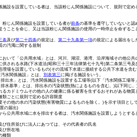
係施設を設置している者は、当該粉じん関係施設について、規則で定め
、粉じん関係施設を設置している者が
前条
の基準を遵守していないと認
従うことを命じ、又は当該粉じん関係施設の使用の一時停止を命ずるこ
三条
及び
第二十四条
の規定は、
第二十九条第一項
の規定による届出をし
質の汚濁に関する規制
において「公共用水域」とは、河川、湖沼、港湾、沿岸海域その他公共
に供される水路
(下水道法
(昭和三十三年法律第七十九号)
第二条第三号及
処理場を設置しているもの
(その流域下水道に接続する公共下水道を含む
「汚水関係施設」とは、
別表第三
に掲げる施設をいう。
「排出水」とは、汚水関係施設を設置する工場等
(以下「汚水関係工場等
「排水基準」とは、排出水の汚染状態
(熱によるものを含む。)
以下同じ。
れるカドミウムその他の人の健康に係る被害を生ずるおそれがある物質
種類ごとに規則で定める許容限度
度その他の水の汚染状態
(有害物質によるものを除く。)
を示す項目とし
置の届出)
から公共用水域に水を排出する者は、汚水関係施設を設置しようとする
及び住所並びに法人にあつては、その代表者の氏名
及び所在地
の種類