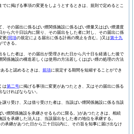
までに掲げる事項の変更をしようとするときは、規則で定めるとこ
て、その届出に係るばい煙関係施設に係るばい煙量又はばい煙濃度
日から六十日以内に限り、その届出をした者に対し、その届出に係
変更
(
同項
の規定による届出に係る計画の廃止を含む。)
又は
第十九
ができる。
出をした者は、その届出が受理された日から六十日を経過した後で
煙関係施設の構造若しくは使用の方法若しくはばい煙の処理の方法
であると認めるときは、
前項
に規定する期間を短縮することができ
くは
第二号
に掲げる事項に変更があつたとき、又はその届出に係る
出なければならない。
を譲り受け、又は借り受けた者は、当該ばい煙関係施設に係る当該
ばい煙関係施設を承継させるものに限る。)
があつたときは、相続
施設を承継した法人は、当該届出をした者の地位を承継する。
その承継があつた日から三十日以内に、その旨を知事に届け出なけ