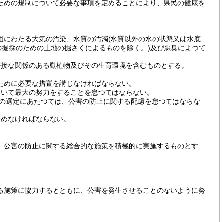
ための規制について必要な事項を定めることにより、県民の健康を
囲にわたる大気の汚染、水質の汚濁
(水質以外の水の状態又は水底
の掘採のための土地の掘さくによるものを除く。)
及び悪臭によつて
密接な関係のある動植物及びその生育環境を含むものとする。
ために必要な措置を講じなければならない。
ついて最大の努力をすることを怠つてはならない。
の選定にあたつては、公害の防止に関する配慮を怠つてはならな
努めなければならない。
、公害の防止に関する総合的な施策を積極的に実施するものとす
る施策に協力するとともに、公害を発生させることのないように努