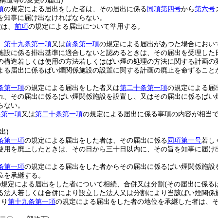
構造等の変更の届出)
項
の規定による届出をした者は、その届出に係る
同項第四号
から
第六号
を知事に届け出なければならない。
定は、
前項
の規定による届出について準用する。
、
第十九条第一項
又は
前条第一項
の規定による届出があつた場合におい
施設に係る排出基準に適合しないと認めるときは、その届出を受理した
の構造若しくは使用の方法若しくはばい煙の処理の方法に関する計画の
よる届出に係るばい煙関係施設の設置に関する計画の廃止を命ずること
条第一項
の規定による届出をした者又は
第二十条第一項
の規定による届
れ、その届出に係るばい煙関係施設を設置し、又はその届出に係るばい
らない。
条第一項
又は
第二十条第一項
の規定による届出に係る事項の内容が相当
出)
条第一項
の規定による届出をした者は、その届出に係る
同項第一号
若し
使用を廃止したときは、その日から三十日以内に、その旨を知事に届け
条第一項
の規定による届出をした者からその届出に係るばい煙関係施設
位を承継する。
の規定による届出をした者について相続、合併又は分割
(その届出に係る
る法人若しくは合併により設立した法人又は分割により当該ばい煙関係
より
第十九条第一項
の規定による届出をした者の地位を承継した者は、