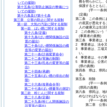
務を明らかにし、
いての援助)
保護するとともに
第十五条
(公害防止施設の整備につ
(平一一条
いての援助)
(定義)
第十六条及び第十七条
第二条
この条例に
第三章
公害の防止に関する規制
の底質が悪化する
第一節
大気の汚染に関する規制
人の健康又は生活
第一款
ばい煙に関する規制
2
この条例にいう
第十八条
(定義)
(事業者の責務)
第十九条
(ばい煙関係施設の設
第三条
事業者は、
置の届出)
2
事業者は、法令
第二十条
(ばい煙関係施設の構
3
事業者は、工場
造等の変更の届出)
い。
第二十一条
(計画変更命令)
4
事業者は、その
第二十二条
(実施の制限)
5
事業者は、公害
第二十三条
(氏名の変更等の届
(県の責務)
出)
第四条
県は、県民
第二十四条
(承継)
る。
第二十五条
(ばい煙の排出の制
第五条
削除
限)
(平一一条例
第二十六条
(改善命令等)
(県民の責務)
第二十七条
(ばい煙量等の測定)
第六条
県民は、地
第二款
粉じんに関する規制
めなければならな
第二十八条
(定義)
(平一一条
第二十九条
(粉じん関係施設の
第二章
公害
設置等の届出)