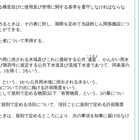
る構造並びに使用及び管理に関する基準を遵守しなければならな
めるときは、その者に対し、期限を定めて当該粉じん関係施設につ
とができる。
た者について準用する。
こうきよ
の用に供される水域及びこれに接続する公共
、かんがい用水
溝渠
び第四号に規定する公共下水道及び流域下水道であつて、同条第六
。)
を除く。)
をいう。
」という。)
から公共用水域に排出される水をいう。
)についての次に掲げる許容限度をいう。
として規則で定める物質
(以下「有害物質」という。)
の量につい
て規則で定める項目について、項目ごとに規則で定める許容限度
ときは、規則で定めるところにより、次の事項を知事に届け出なけ