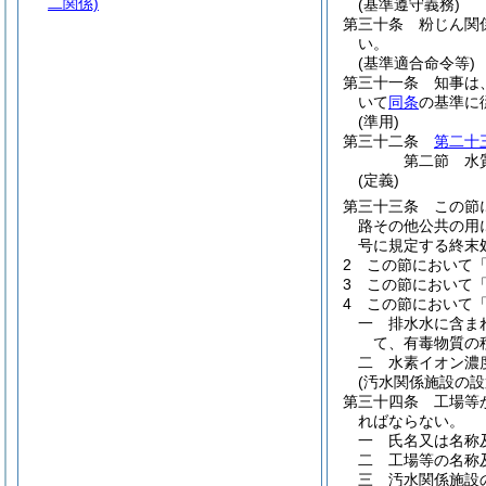
二関係)
(基準遵守義務)
第三十条
粉じん関
い。
(基準適合命令等)
第三十一条
知事は
いて
同条
の基準に
(準用)
第三十二条
第二十
第二節
水
(定義)
第三十三条
この節
路その他公共の用
号に規定する終末
2
この節において
3
この節において
4
この節において
一
排水水に含ま
て、有毒物質の
二
水素イオン濃
(汚水関係施設の設
第三十四条
工場等
ればならない。
一
氏名又は名称
二
工場等の名称
三
汚水関係施設