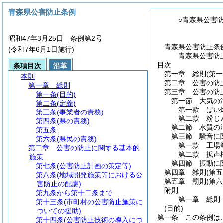
青森県公害防止条例
○青森県公害
昭和47年3月25日 条例第2号
青森県公害防止条
(令和7年6月1日施行)
青森県公害防
目次
条項目次
沿革
第一章
総則
(第
本則
第二章
公害の防
第一章
総則
第三章
公害の防
第一条
(目的)
第一節
大気の
第二条
(定義)
第一款
ばい
第三条
(事業者の責務)
第二款
粉じ
第四条
(県の責務)
第二節
水質の
第五条
第三節
騒音に
第六条
(県民の責務)
第一款
工場
第二章
公害の防止に関する基本的
第二款
拡声
施策
第四節
振動に
第七条
(公害防止計画の策定等)
第四章
雑則
(第
第八条
(地域開発施策等における公
第五章
罰則
(第
害防止の配慮)
附則
第九条から第十二条まで
第一章
総則
第十三条
(市町村の公害防止施策に
(目的)
ついての援助)
第一条
この条例は
第十四条
(公害防止技術の導入につ