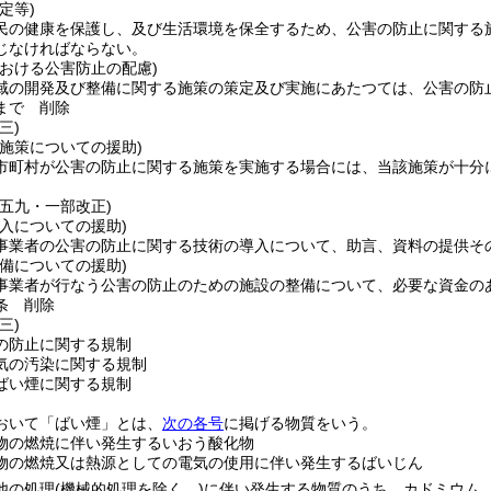
定等)
民の健康を保護し、及び生活環境を保全するため、公害の防止に関する
じなければならない。
おける公害防止の配慮)
域の開発及び整備に関する施策の策定及び実施にあたつては、公害の防
まで
削除
三)
施策についての援助)
市町村が公害の防止に関する施策を実施する場合には、当該施策が十分
例五九・一部改正)
入についての援助)
事業者の公害の防止に関する技術の導入について、助言、資料の提供そ
備についての援助)
事業者が行なう公害の防止のための施設の整備について、必要な資金の
条
削除
三)
の防止に関する規制
気の汚染に関する規制
ばい煙に関する規制
おいて「ばい煙」とは、
次の各号
に掲げる物質をいう。
物の燃焼に伴い発生するいおう酸化物
物の燃焼又は熱源としての電気の使用に伴い発生するばいじん
他の処理
(機械的処理を除く。)
に伴い発生する物質のうち、カドミウム