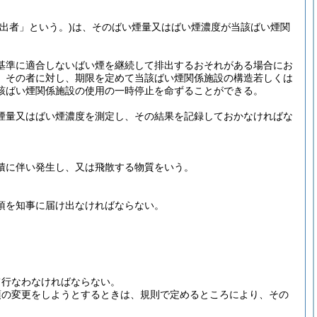
出者」という。)
は、そのばい煙量又はばい煙濃度が当該ばい煙関
基準に適合しないばい煙を継続して排出するおそれがある場合にお
、その者に対し、期限を定めて当該ばい煙関係施設の構造若しくは
該ばい煙関係施設の使用の一時停止を命ずることができる。
煙量又はばい煙濃度を測定し、その結果を記録しておかなければな
積に伴い発生し、又は飛散する物質をいう。
項を知事に届け出なければならない。
て行なわなければならない。
項の変更をしようとするときは、規則で定めるところにより、その