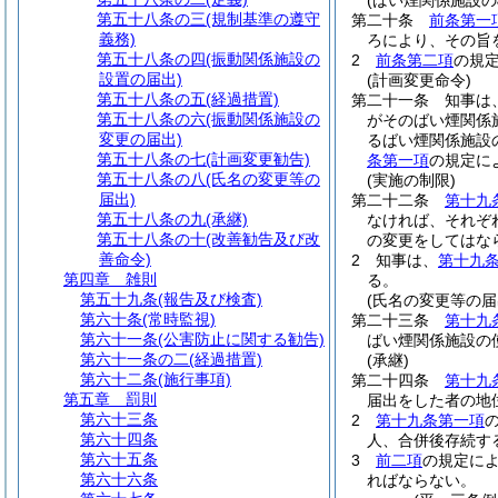
(ばい煙関係施設の
第五十八条の三
(規制基準の遵守
第二十条
前条第一
義務)
ろにより、その旨
第五十八条の四
(振動関係施設の
2
前条第二項
の規
設置の届出)
(計画変更命令)
第五十八条の五
(経過措置)
第二十一条
知事は
第五十八条の六
(振動関係施設の
がそのばい煙関係
変更の届出)
るばい煙関係施設
第五十八条の七
(計画変更勧告)
条第一項
の規定に
第五十八条の八
(氏名の変更等の
(実施の制限)
届出)
第二十二条
第十九
第五十八条の九
(承継)
なければ、それぞ
第五十八条の十
(改善勧告及び改
の変更をしてはな
善命令)
2
知事は、
第十九
第四章
雑則
る。
第五十九条
(報告及び検査)
(氏名の変更等の届
第六十条
(常時監視)
第二十三条
第十九
第六十一条
(公害防止に関する勧告)
ばい煙関係施設の
第六十一条の二
(経過措置)
(承継)
第六十二条
(施行事項)
第二十四条
第十九
第五章
罰則
届出をした者の地
第六十三条
2
第十九条第一項
第六十四条
人、合併後存続す
第六十五条
3
前二項
の規定に
第六十六条
ればならない。