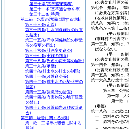
(公害防止計画の策
第三十条
(基準遵守義務)
第七条
知事は、県
第三十一条
(基準適合命令等)
に必要な方策を講
第三十二条
(準用)
(地域開発施策等に
第二節
水質の汚濁に関する規制
第八条
知事は、地
第三十三条
(定義)
第九条から第十二条
第三十四条
(汚水関係施設の設置
(平八条例四
の届出)
(市町村の公害防止
第三十五条
(汚水関係施設の構造
第十三条
知事は、
等の変更の届出)
ばならない。
第三十六条
(計画変更命令)
(平一一条
第三十七条
(実施の制限)
(公害防止技術の導
第三十八条
(氏名の変更等の届出)
第十四条
知事は、
第三十九条
(承継)
(公害防止施設の整
第四十条
(排出水の排出の制限)
第十五条
知事は、
第四十一条
(改善命令等)
第十六条及び第十七
第四十二条
(排出水の汚染状態の
(平八条例四
測定)
第三章
公害
第四十三条
(緊急時の措置)
第一節
大
第四十四条
(有害物質の地下浸透
第一款
の禁止)
(定義)
第四十五条
(改善勧告及び改善命
第十八条
この款に
令)
一
燃料その他の
第三節
騒音に関する規制
二
燃料その他の
第一款
工場等の騒音に関する
規制
三
物の燃焼その