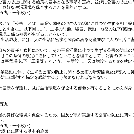
公害の防止に関する施策の基本となる事項を定め、並びに公害の防止の
、良好な生活環境を保全することを目的とする。
例五九・一部改正)
おいて「公害」とは、事業活動その他の人の活動に伴つて生ずる相当範
ことを含む。以下同じ。)
、土壌の汚染、騒音、振動、地盤の沈下
(鉱物
環境に係る被害が生ずることをいう。
「生活環境」には、人の生活に密接な関係のある財産並びに人の生活に
自らの責任と負担において、その事業活動に伴つて生ずる公害の防止の
又はこの条例の規定に違反していないことを理由として、公害の防止に
又は事業場
(以下「工場等」という。)
を新設し、又は増設するための敷地
事業活動に伴つて生ずる公害の防止に関する技術の研究開発及び導入に
の防止に関する協定を締結するよう努めなければならない。
の健康を保護し、及び生活環境を保全する使命を有することにかんがみ
五九)
域の良好な環境を保全するため、国及び県が実施する公害の防止に関す
い。
例五九・一部改正)
の防止に関する基本的施策