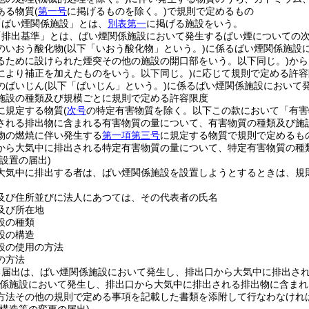
ある物質
(
第一号
に掲げるものを除く。)
で規則で定めるもの
「ばい煙関係施設」とは、
別表第一
に掲げる施設をいう。
「排出基準」とは、ばい煙関係施設において発生するばい煙についての
のいおう酸化物
(以下「いおう酸化物」という。)
に係るばい煙関係施設
るために設けられた煙突その他の施設の開口部をいう。以下同じ。)
から
により補正を加えたものをいう。以下同じ。)
に応じて規則で定める許容
のばいじん
(以下「ばいじん」という。)
に係るばい煙関係施設において
施設の種類及び規模ごとに規則で定める許容限度
に規定する物質
(
次号
の特定有害物質を除く。以下この款において「有害
される排出物に含まれる有害物質の量について、有害物質の種類及び施
物の燃焼に伴い発生する
第一項第三号
に規定する物質で規則で定めるも
から大気中に排出される特定有害物質の量について、特定有害物質の種
設置の届出)
大気中に排出する者は、ばい煙関係施設を設置しようとするときは、規
及び住所並びに法人にあつては、その代表者の氏名
及び所在地
設の種類
設の構造
設の使用の方法
の方法
る届出は、ばい煙関係施設において発生し、排出口から大気中に排出さ
係施設において発生し、排出口から大気中に排出される排出物に含まれ
方法その他の規則で定める事項を記載した書類を添附して行なわなけれ