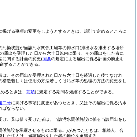
に掲げる事項の変更をしようとするときは、規則で定めるところに
の汚染状態が当該汚水関係工場等の排水口
(排出水を排出する場所
の届出を受理した日から六十日以内に限り、その届出をした者に
法に関する計画の変更
(
同条
の規定による届出に係る計画の廃止を
命ずることができる。
者は、その届出が受理された日から六十日を経過した後でなけれ
の構造若しくは使用の方法若しくは汚水等の処理の方法の変更をし
認めるときは、
前項
に規定する期間を短縮することができる。
第二号
に掲げる事項に変更があつたとき、又はその届出に係る汚水
ればならない。
受け、又は借り受けた者は、当該汚水関係施設に係る当該届出をし
関係施設を承継させるものに限る。)
があつたときは、相続人、合
継した法人は、当該届出をした者の地位を承継する。