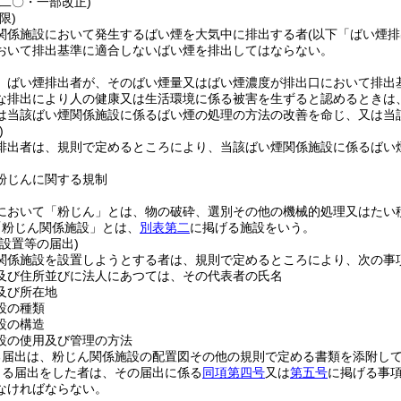
例二〇・一部改正)
限)
関係施設において発生するばい煙を大気中に排出する者
(以下「ばい煙排
おいて排出基準に適合しないばい煙を排出してはならない。
、ばい煙排出者が、そのばい煙量又はばい煙濃度が排出口において排出
な排出により人の健康又は生活環境に係る被害を生ずると認めるときは
は当該ばい煙関係施設に係るばい煙の処理の方法の改善を命じ、又は当
)
排出者は、規則で定めるところにより、当該ばい煙関係施設に係るばい
粉じんに関する規制
において「粉じん」とは、物の破砕、選別その他の機械的処理又はたい
「粉じん関係施設」とは、
別表第二
に掲げる施設をいう。
設置等の届出)
関係施設を設置しようとする者は、規則で定めるところにより、次の事
及び住所並びに法人にあつては、その代表者の氏名
及び所在地
設の種類
設の構造
設の使用及び管理の方法
る届出は、粉じん関係施設の配置図その他の規則で定める書類を添附し
よる届出をした者は、その届出に係る
同項第四号
又は
第五号
に掲げる事
なければならない。