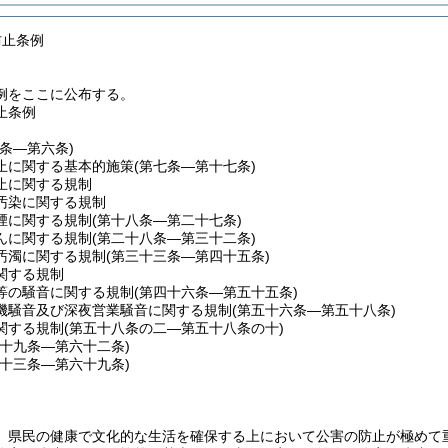
防止条例
例をここに公布する。
止条例
一条―第六条)
止に関する基本的施策
(第七条―第十七条)
止に関する規制
汚染に関する規制
煙に関する規制
(第十八条―第二十七条)
んに関する規制
(第二十八条―第三十二条)
汚濁に関する規制
(第三十三条―第四十五条)
関する規制
等の騒音に関する規制
(第四十六条―第五十五条)
機騒音及び深夜営業騒音に関する規制
(第五十六条―第五十八条)
関する規制
(第五十八条の二―第五十八条の十)
五十九条―第六十二条)
六十三条―第六十九条)
、県民の健康で文化的な生活を確保する上において公害の防止が極めて