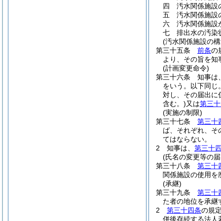
四
汚水関係施設
五
汚水関係施設
六
汚水関係施設
七
排出水の汚染
(汚水関係施設の構
第三十五条
前条
の
より、その旨を知
(計画変更命令)
第三十六条
知事は
をいう。以下同じ。
対し、その届出に
含む。)
又は
第三十
(実施の制限)
第三十七条
第三十
ば、それぞれ、そ
てはならない。
2
知事は、
第三十
(氏名の変更等の届
第三十八条
第三十
関係施設の使用を
(承継)
第三十九条
第三十
た者の地位を承継
2
第三十四条
の規
併後存続する法人