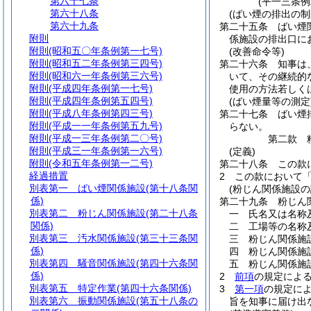
第六十七条
(平一三条
第六十八条
(ばい煙の排出の制
第六十九条
第二十五条
ばい煙
附則
係施設の排出口に
附則
(昭和五〇年条例第一七号)
(改善命令等)
附則
(昭和五二年条例第三四号)
第二十六条
知事は
附則
(昭和六一年条例第三六号)
いて、その継続的
附則
(平成四年条例第一七号)
使用の方法若しく
附則
(平成四年条例第五四号)
(ばい煙量等の測定
附則
(平成八年条例第四三号)
第二十七条
ばい煙
附則
(平成一一年条例第五九号)
らない。
附則
(平成一三年条例第二〇号)
第二款
附則
(平成三一年条例第一六号)
(定義)
附則
(令和五年条例第一二号)
第二十八条
この款
経過措置
2
この款において
別表第一
ばい煙関係施設(第十八条関
(粉じん関係施設の
係)
第二十九条
粉じん
別表第二
粉じん関係施設(第二十八条
一
氏名又は名称
関係)
二
工場等の名称
別表第三
汚水関係施設(第三十三条関
三
粉じん関係施
係)
四
粉じん関係施
別表第四
騒音関係施設(第四十六条関
五
粉じん関係施
係)
2
前項
の規定によ
別表第五
特定作業(第四十六条関係)
3
第一項
の規定に
別表第六
振動関係施設(第五十八条の
旨を知事に届け出