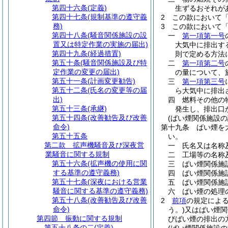
第四十六条
(定義)
生ずるおそれが
第四十七条
(規制基準の遵守義
2
この款において
務)
3
この款において
第四十八条
(騒音関係施設の設
一
第一項第一号
置又は特定作業の実施の届出)
大気中に排出す
第四十九条
(経過措置)
則で定める方法
第五十条
(騒音関係施設及び特
二
第一項第二号
定作業の変更の届出)
の量について、
第五十一条
(計画変更勧告)
三
第一項第三号
第五十二条
(氏名の変更等の届
ら大気中に排出
出)
四
燃料その他の
第五十三条
(承継)
発生し、排出口
第五十四条
(改善勧告及び改善
(ばい煙関係施設の
命令)
第十九条
ばい煙を
第五十五条
い。
第二款
拡声機騒音及び深夜営
一
氏名又は名称
業騒音に関する規制
二
工場等の名称
第五十六条
(拡声機の使用に関
三
ばい煙関係施
する基準の遵守義務)
四
ばい煙関係施
第五十七条
(深夜における営業
五
ばい煙関係施
騒音に関する基準の遵守義務)
六
ばい煙の処理
第五十八条
(改善勧告及び改善
2
前項
の規定によ
命令)
う。)
又はばい煙関
第四節
振動に関する規制
びばい煙の排出の
第五十八条の二
(定義)