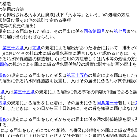
の構造
の使用の方法
から排出される汚水又は廃液
(以下「汚水等」という。)
の処理の方法
状態及び量その他の規則で定める事項
造等の変更の届出)
規定による届出をした者は、その届出に係る
同条第四号
から
第七号
まで
事に届け出なければならない。
、
第三十四条
又は
前条
の規定による届出があつた場合において、排出水
)
においてその排出水に係る排水基準に適合しないと認めるときは、そ
係る汚水関係施設の構造若しくは使用の方法若しくは汚水等の処理の方
四条
の規定による届出に係る汚水関係施設の設置に関する計画の廃止を
四条
の規定による届出をした者又は
第三十五条
の規定による届出をした
の届出に係る汚水関係施設を設置し、又はその届出に係る汚水関係施設
四条
又は
第三十五条
の規定による届出に係る事項の内容が相当であると
出)
四条
の規定による届出をした者は、その届出に係る
同条第一号
若しくは
廃止したときは、その日から三十日以内に、その旨を知事に届け出なけ
四条
の規定による届出をした者からその届出に係る汚水関係施設を譲り
する。
定による届出をした者について相続、合併又は分割
(その届出に係る汚水
若しくは合併により設立した法人又は分割により当該汚水関係施設を承