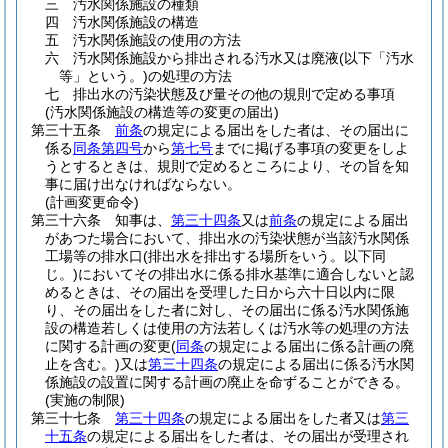
三
汚水関係施設の種類
四
汚水関係施設の構造
五
汚水関係施設の使用の方法
六
汚水関係施設から排出される汚水又は廃液
(以下「汚水
等」という。)
の処理の方法
七
排出水の汚染状態及び量その他の規則で定める事項
(汚水関係施設の構造等の変更の届出)
第三十五条
前条
の規定による届出をした者は、その届出に
係る
同条第四号
から
第七号
までに掲げる事項の変更をしよ
うとするときは、規則で定めるところにより、その旨を知
事に届け出なければならない。
(計画変更命令)
第三十六条
知事は、
第三十四条
又は
前条
の規定による届出
があつた場合において、排出水の汚染状態が当該汚水関係
工場等の排水口
(排出水を排出する場所をいう。以下同
じ。)
においてその排出水に係る排水基準に適合しないと認
めるときは、その届出を受理した日から六十日以内に限
り、その届出をした者に対し、その届出に係る汚水関係施
設の構造若しくは使用の方法若しくは汚水等の処理の方法
に関する計画の変更
(
同条
の規定による届出に係る計画の廃
止を含む。)
又は
第三十四条
の規定による届出に係る汚水関
係施設の設置に関する計画の廃止を命ずることができる。
(実施の制限)
第三十七条
第三十四条
の規定による届出をした者又は
第三
十五条
の規定による届出をした者は、その届出が受理され