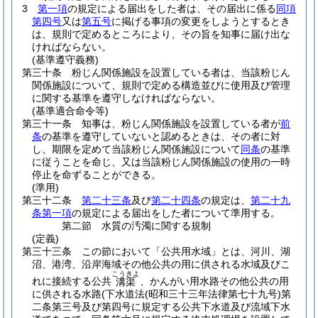
3
第一項
の規定による届出をした者は、その届出に係る
同項
第四号
又は
第五号
に掲げる事項の変更をしようとするとき
は、規則で定めるところにより、その旨を知事に届け出な
ければならない。
(基準遵守義務)
第三十条
粉じん関係施設を設置している者は、当該粉じん
関係施設について、規則で定める構造並びに使用及び管理
に関する基準を遵守しなければならない。
(基準適合命令等)
第三十一条
知事は、粉じん関係施設を設置している者が
前
条
の基準を遵守していないと認めるときは、その者に対
し、期限を定めて当該粉じん関係施設について
同条
の基準
に従うことを命じ、又は当該粉じん関係施設の使用の一時
停止を命ずることができる。
(準用)
第三十二条
第二十三条
及び
第二十四条
の規定は、
第二十九
条第一項
の規定による届出をした者について準用する。
第二節
水質の汚濁に関する規制
(定義)
第三十三条
この節において「公共用水域」とは、河川、湖
沼、港湾、沿岸海域その他公共の用に供される水域及びこ
こうきよ
れに接続する公共
、かんがい用水路その他公共の用
溝渠
に供される水路
(下水道法
(昭和三十三年法律第七十九号)
第
二条第三号及び第四号に規定する公共下水道及び流域下水