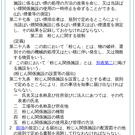
施設に係るばい煙の処理の方法の改善を命じ、又は当該ば
い煙関係施設の使用の一時停止を命ずることができる。
(ばい煙量等の測定)
第二十七条
ばい煙排出者は、規則で定めるところにより、
当該ばい煙関係施設に係るばい煙量又はばい煙濃度を測定
し、その結果を記録しておかなければならない。
第二款
粉じんに関する規制
(定義)
第二十八条
この款において「粉じん」とは、物の破砕、選
別その他の機械的処理又はたい積に伴い発生し、又は飛散
する物質をいう。
2
この款において「粉じん関係施設」とは、
別表第二
に掲げ
る施設をいう。
(粉じん関係施設の設置等の届出)
第二十九条
粉じん関係施設を設置しようとする者は、規則
で定めるところにより、次の事項を知事に届け出なければ
ならない。
一
氏名又は名称及び住所並びに法人にあつては、その代
表者の氏名
二
工場等の名称及び所在地
三
粉じん関係施設の種類
四
粉じん関係施設の構造
五
粉じん関係施設の使用及び管理の方法
2
前項
の規定による届出は、粉じん関係施設の配置図その他
の規則で定める書類を添附して行なわなければならない。