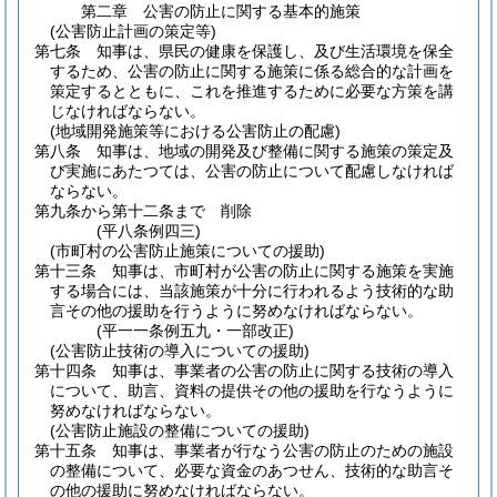
第二章
公害の防止に関する基本的施策
(公害防止計画の策定等)
第七条
知事は、県民の健康を保護し、及び生活環境を保全
するため、公害の防止に関する施策に係る総合的な計画を
策定するとともに、これを推進するために必要な方策を講
じなければならない。
(地域開発施策等における公害防止の配慮)
第八条
知事は、地域の開発及び整備に関する施策の策定及
び実施にあたつては、公害の防止について配慮しなければ
ならない。
第九条から第十二条まで
削除
(平八条例四三)
(市町村の公害防止施策についての援助)
第十三条
知事は、市町村が公害の防止に関する施策を実施
する場合には、当該施策が十分に行われるよう技術的な助
言その他の援助を行うように努めなければならない。
(平一一条例五九・一部改正)
(公害防止技術の導入についての援助)
第十四条
知事は、事業者の公害の防止に関する技術の導入
について、助言、資料の提供その他の援助を行なうように
努めなければならない。
(公害防止施設の整備についての援助)
第十五条
知事は、事業者が行なう公害の防止のための施設
の整備について、必要な資金のあつせん、技術的な助言そ
の他の援助に努めなければならない。