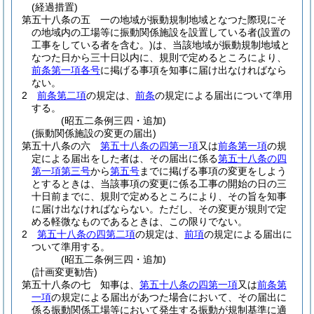
(経過措置)
第五十八条の五
一の地域が振動規制地域となつた際現にそ
の地域内の工場等に振動関係施設を設置している者
(設置の
工事をしている者を含む。)
は、当該地域が振動規制地域と
なつた日から三十日以内に、規則で定めるところにより、
前条第一項各号
に掲げる事項を知事に届け出なければなら
ない。
2
前条第二項
の規定は、
前条
の規定による届出について準用
する。
(昭五二条例三四・追加)
(振動関係施設の変更の届出)
第五十八条の六
第五十八条の四第一項
又は
前条第一項
の規
定による届出をした者は、その届出に係る
第五十八条の四
第一項第三号
から
第五号
までに掲げる事項の変更をしよう
とするときは、当該事項の変更に係る工事の開始の日の三
十日前までに、規則で定めるところにより、その旨を知事
に届け出なければならない。
ただし、その変更が規則で定
める軽微なものであるときは、この限りでない。
2
第五十八条の四第二項
の規定は、
前項
の規定による届出に
ついて準用する。
(昭五二条例三四・追加)
(計画変更勧告)
第五十八条の七
知事は、
第五十八条の四第一項
又は
前条第
一項
の規定による届出があつた場合において、その届出に
係る振動関係工場等において発生する振動が規制基準に適