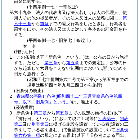
罰金に処する。
(平四条例一七・一部改正)
第六十九条
法人の代表者又は法人若しくは人の代理人、使
用人その他の従業者が、その法人又は人の業務に関し、
第
六十三条
から
前条
までの違反行為をしたときは、行為者を
罰するほか、その法人又は人に対して各本条の罰金刑を科
する。
(平四条例一七・旧第七十条繰上)
附
則
(施行期日)
1
この条例
(以下「新条例」という。)
は、公布の日から施行
する。
ただし、
第三章
から
第五章
までの規定は、公布の日
から起算して六月をこえない範囲内において規則で定める
日から施行する。
(昭和四七年規則第六二号で第三章から第五章までの
規定は昭和四七年九月二四日から施行)
(旧条例の廃止)
2
青森県公害防止条例
(昭和四十二年三月青森県条例第四
号。以下「旧条例」という。)
は、廃止する。
(経過措置)
3
新条例中
第三章
から
第五章
までの規定の施行の日
(以下
「施行日」という。)
において現に工場等に
別表第一
、
別表
第二
及び
別表第四
に掲げる施設を設置している者
(設置の工
事をしている者を含む。)
で当該施設の設置について
旧条例
第六条第一項
の規定による届出
(以下「旧条例による届出」