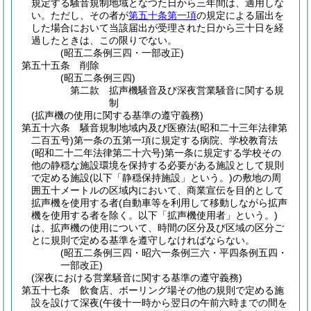
規定する騒音規制地域となつた日から三年間は、適用しな
い。
ただし、その者が
第五十条第一項
の規定による届出を
した場合において当該届出が受理された日から三十日を経
過したときは、この限りでない。
(昭五二条例三四・一部改正)
第五十五条
削除
(昭五二条例三四)
第二款
拡声機騒音及び深夜営業騒音に関する規
制
(拡声機の使用に関する基準の遵守義務)
第五十六条
騒音規制地域内及び医療法
(昭和二十三年法律第
二百五号)
第一条の五第一項に規定する病院、学校教育法
(昭和二十二年法律第二十六号)
第一条に規定する学校その
他の静穏な施設環境を保持する必要がある施設として規則
で定める施設
(以下「静穏保持施設」という。)
の敷地の周
囲五十メートルの区域内において、商業宣伝を目的として
拡声機を使用する者
(自動車等を利用して移動しながら拡声
機を使用する者を除く。以下「拡声機使用者」という。)
は、拡声機の使用について、時間の区分及び区域の区分ご
とに規則で定める基準を遵守しなければならない。
(昭五二条例三四・昭六一条例三六・平四条例五四・
一部改正)
(深夜における営業騒音に関する基準の遵守義務)
第五十七条
飲食店、ボーリング場その他の規則で定める施
設を設けて深夜
(午後十一時から翌日の午前六時までの間を