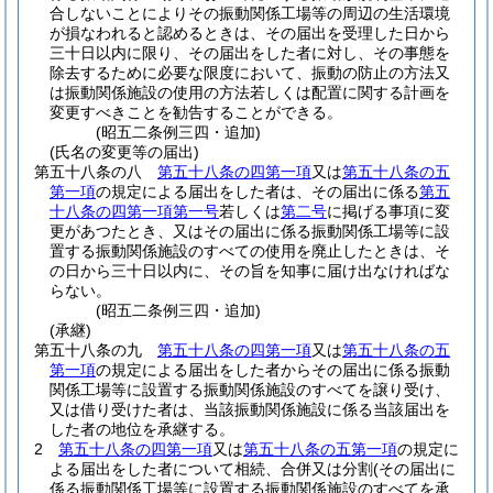
合しないことによりその振動関係工場等の周辺の生活環境
が損なわれると認めるときは、その届出を受理した日から
三十日以内に限り、その届出をした者に対し、その事態を
除去するために必要な限度において、振動の防止の方法又
は振動関係施設の使用の方法若しくは配置に関する計画を
変更すべきことを勧告することができる。
(昭五二条例三四・追加)
(氏名の変更等の届出)
第五十八条の八
第五十八条の四第一項
又は
第五十八条の五
第一項
の規定による届出をした者は、その届出に係る
第五
十八条の四第一項第一号
若しくは
第二号
に掲げる事項に変
更があつたとき、又はその届出に係る振動関係工場等に設
置する振動関係施設のすべての使用を廃止したときは、そ
の日から三十日以内に、その旨を知事に届け出なければな
らない。
(昭五二条例三四・追加)
(承継)
第五十八条の九
第五十八条の四第一項
又は
第五十八条の五
第一項
の規定による届出をした者からその届出に係る振動
関係工場等に設置する振動関係施設のすべてを譲り受け、
又は借り受けた者は、当該振動関係施設に係る当該届出を
した者の地位を承継する。
2
第五十八条の四第一項
又は
第五十八条の五第一項
の規定に
よる届出をした者について相続、合併又は分割
(その届出に
係る振動関係工場等に設置する振動関係施設のすべてを承