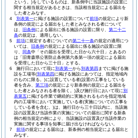
という。)
をしているものは、新条例中に当該施設の設置に
関する相当規定があるときは、当該相当規定による届出を
した者とみなす。
4
別表第一
に掲げる施設の設置について
前項
の規定により新
条例の規定による届出をした者とみなされる者について
は、
旧条例
による届出に係る施設の設置に限り、
第二十二
条
の規定は、適用しない。
5
前項
に規定する者についての
第二十一条
の規定の適用につ
いては、
旧条例
の規定による届出に係る施設の設置に限
り、
同条
中「その届出を受理した日から六十日」とあるの
は「旧青森県公害防止条例第六条第一項の規定による届出
を受理した日から三十日」とする。
6
施行日において現に
別表第一
から
別表第四
までに掲げる施
設を工場等
(
別表第四
に掲げる施設にあつては、指定地域内
のものに限る。)
に設置している者
(設置の工事をしている
者を含み、
第三項
の規定により新条例の規定による届出を
した者とみなされる者を除く。)
及び施行日において現に
別
表第五
に掲げる作業で継続的に実施されるものを指定地域
内の工場等において実施している者
(実施についての工事を
している者を含む。)
は、施行日から三十日以内に、当該施
設の設置及び当該作業の実施についての届出に関する新条
例の相当規定の例により、当該施設の設置及び当該作業の
実施に関する事項を知事に届け出なければならない。
7
前項
の規定による届出は、新条例の相当規定による届出と
みなす。