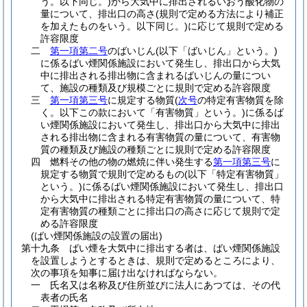
う。以下同じ。)
から大気中に排出されるいおう酸化物の
量について、排出口の高さ
(規則で定める方法により補正
を加えたものをいう。以下同じ。)
に応じて規則で定める
許容限度
二
第一項第二号
のばいじん
(以下「ばいじん」という。)
に係るばい煙関係施設において発生し、排出口から大気
中に排出される排出物に含まれるばいじんの量につい
て、施設の種類及び規模ごとに規則で定める許容限度
三
第一項第三号
に規定する物質
(
次号
の特定有害物質を除
く。以下この款において「有害物質」という。)
に係るば
い煙関係施設において発生し、排出口から大気中に排出
される排出物に含まれる有害物質の量について、有害物
質の種類及び施設の種類ごとに規則で定める許容限度
四
燃料その他の物の燃焼に伴い発生する
第一項第三号
に
規定する物質で規則で定めるもの
(以下「特定有害物質」
という。)
に係るばい煙関係施設において発生し、排出口
から大気中に排出される特定有害物質の量について、特
定有害物質の種類ごとに排出口の高さに応じて規則で定
める許容限度
(ばい煙関係施設の設置の届出)
第十九条
ばい煙を大気中に排出する者は、ばい煙関係施設
を設置しようとするときは、規則で定めるところにより、
次の事項を知事に届け出なければならない。
一
氏名又は名称及び住所並びに法人にあつては、その代
表者の氏名