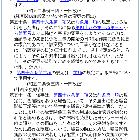
する。
(昭五二条例三四・一部改正)
(騒音関係施設及び特定作業の変更の届出)
第五十条
第四十八条第一項
又は
前条第一項
の規定による届
出をした者は、その届出に係る
第四十八条第一項第三号
か
ら
第五号
までに掲げる事項の変更をしようとするときは、
当該事項の変更に係る工事の開始の日
(特定作業に係る変更
の場合であつて当該変更について工事がなされないとき
は、当該変更の日)
の三十日前までに、規則で定めるところ
により、その旨を知事に届け出なければならない。
ただ
し、その変更が規則で定める軽微なものであるときは、こ
の限りでない。
2
第四十八条第二項
の規定は、
前項
の規定による届出につい
て準用する。
(昭五二条例三四・一部改正)
(計画変更勧告)
第五十一条
知事は、
第四十八条第一項
又は
前条第一項
の規
定による届出があつた場合において、その届出に係る騒音
関係工場等において発生する騒音が規制基準に適合しない
ことによりその騒音関係工場等の周辺の生活環境が損なわ
れると認めるときは、その届出を受理した日から三十日以
内に限り、その届出をした者に対し、その事態を除去する
ために必要な限度において、騒音の防止の方法、騒音関係
施設の使用の方法若しくは配置又は特定作業の実施の方法