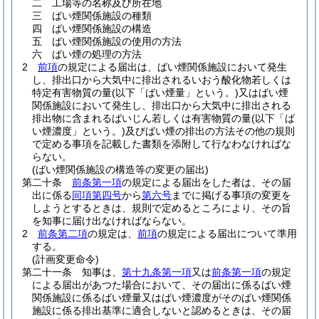
二
工場等の名称及び所在地
三
ばい煙関係施設の種類
四
ばい煙関係施設の構造
五
ばい煙関係施設の使用の方法
六
ばい煙の処理の方法
2
前項
の規定による届出は、ばい煙関係施設において発生
し、排出口から大気中に排出されるいおう酸化物若しくは
特定有害物質の量
(以下「ばい煙量」という。)
又はばい煙
関係施設において発生し、排出口から大気中に排出される
排出物に含まれるばいじん若しくは有害物質の量
(以下「ば
い煙濃度」という。)
及びばい煙の排出の方法その他の規則
で定める事項を記載した書類を添附して行なわなければな
らない。
(ばい煙関係施設の構造等の変更の届出)
第二十条
前条第一項
の規定による届出をした者は、その届
出に係る
同項第四号
から
第六号
までに掲げる事項の変更を
しようとするときは、規則で定めるところにより、その旨
を知事に届け出なければならない。
2
前条第二項
の規定は、
前項
の規定による届出について準用
する。
(計画変更命令)
第二十一条
知事は、
第十九条第一項
又は
前条第一項
の規定
による届出があつた場合において、その届出に係るばい煙
関係施設に係るばい煙量又はばい煙濃度がそのばい煙関係
施設に係る排出基準に適合しないと認めるときは、その届