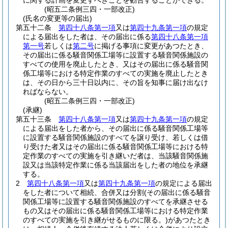
に関する計画を変更すべきことを勧告することができる。
(昭五二条例三四・一部改正)
(氏名の変更等の届出)
第五十二条
第四十八条第一項
又は
第四十九条第一項
の規定
による届出をした者は、その届出に係る
第四十八条第一項
第一号
若しくは
第二号
に掲げる事項に変更があつたとき、
その届出に係る騒音関係工場等に設置する騒音関係施設の
すべての使用を廃止したとき、又はその届出に係る騒音関
係工場等における特定作業のすべての実施を廃止したとき
は、その日から三十日以内に、その旨を知事に届け出なけ
ればならない。
(昭五二条例三四・一部改正)
(承継)
第五十三条
第四十八条第一項
又は
第四十九条第一項
の規定
による届出をした者から、その届出に係る騒音関係工場等
に設置する騒音関係施設のすべてを譲り受け、若しくは借
り受けた者又はその届出に係る騒音関係工場等における特
定作業のすべての実施を引き継いだ者は、当該騒音関係施
設又は当該特定作業に係る当該届出をした者の地位を承継
する。
2
第四十八条第一項
又は
第四十九条第一項
の規定による届出
をした者について相続、合併又は分割
(その届出に係る騒音
関係工場等に設置する騒音関係施設のすべてを承継させる
もの又はその届出に係る騒音関係工場等における特定作業
のすべての実施を引き継がせるものに限る。)
があつたとき