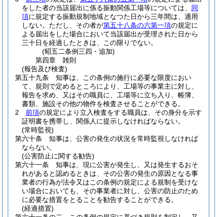
をした者の当該届出に係る振動関係工場等については、
同
項
に規定する振動規制地域となつた日から三年間は、適用
しない。
ただし、その者が
第五十八条の六第一項
の規定に
よる届出をした場合において当該届出が受理された日から
三十日を経過したときは、この限りでない。
(昭五二条例三四・追加)
第四章
雑則
(報告及び検査)
第五十九条
知事は、この条例の施行に必要な限度におい
て、規則で定めるところにより、工場等の事業主に対し、
報告を求め、又はその職員に、工場等に立ち入り、帳簿、
書類、施設その他の物件を検査させることができる。
2
前項
の規定により立入検査をする職員は、その身分を示す
証明書を携帯し、関係人に提示しなければならない。
(常時監視)
第六十条
知事は、公害の発生の状況を常時監視しなければ
ならない。
(公害防止に関する勧告)
第六十一条
知事は、現に公害が発生し、又は発生するおそ
れがあると認めるときは、その公害の発生の原因となる事
業者の行為が法令又はこの条例の規定による規制を受けな
い場合においても、その事業者に対し、公害の防止のため
に必要な措置をとることを勧告することができる。
(経過措置)