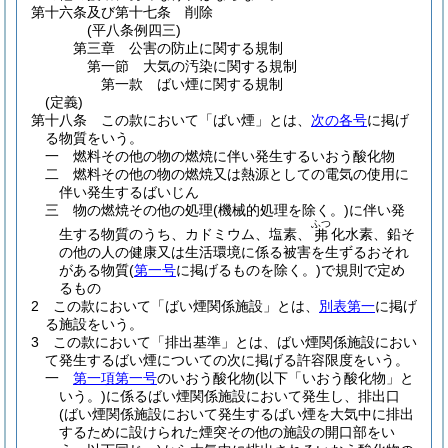
第十六条及び第十七条
削除
(平八条例四三)
第三章
公害の防止に関する規制
第一節
大気の汚染に関する規制
第一款
ばい煙に関する規制
(定義)
第十八条
この款において「ばい煙」とは、
次の各号
に掲げ
る物質をいう。
一
燃料その他の物の燃焼に伴い発生するいおう酸化物
二
燃料その他の物の燃焼又は熱源としての電気の使用に
伴い発生するばいじん
三
物の燃焼その他の処理
(機械的処理を除く。)
に伴い発
ふつ
生する物質のうち、カドミウム、塩素、
化水素、鉛そ
弗
の他の人の健康又は生活環境に係る被害を生ずるおそれ
がある物質
(
第一号
に掲げるものを除く。)
で規則で定め
るもの
2
この款において「ばい煙関係施設」とは、
別表第一
に掲げ
る施設をいう。
3
この款において「排出基準」とは、ばい煙関係施設におい
て発生するばい煙についての次に掲げる許容限度をいう。
一
第一項第一号
のいおう酸化物
(以下「いおう酸化物」と
いう。)
に係るばい煙関係施設において発生し、排出口
(ばい煙関係施設において発生するばい煙を大気中に排出
するために設けられた煙突その他の施設の開口部をい