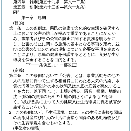
第四章
雑則
(第五十九条―第六十二条)
第五章
罰則
(第六十三条―第六十九条)
附則
第一章
総則
(目的)
第一条
この条例は、県民の健康で文化的な生活を確保する
上において公害の防止が極めて重要であることにかんが
み、事業者及び県の公害の防止に関する責務を明らかに
し、公害の防止に関する施策の基本となる事項を定め、並
びに公害の防止のための規制について必要な事項を定める
ことにより、県民の健康を保護するとともに、良好な生活
環境を保全することを目的とする。
(平一一条例五九・一部改正)
(定義)
第二条
この条例において「公害」とは、事業活動その他の
人の活動に伴つて生ずる相当範囲にわたる大気の汚染、水
質の汚濁
(水質以外の水の状態又は水底の底質が悪化するこ
とを含む。以下同じ。)
、土壌の汚染、騒音、振動、地盤の
沈下
(鉱物の掘採のための土地の掘さくによるものを除
く。)
及び悪臭によつて人の健康又は生活環境に係る被害が
生ずることをいう。
2
この条例にいう「生活環境」には、人の生活に密接な関係
のある財産並びに人の生活に密接な関係のある動植物及び
その生育環境を含むものとする。
(事業者の責務)