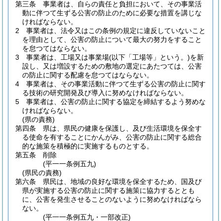
第三条
事業者は、自らの責任と負担において、その事業活
動に伴つて生ずる公害の防止のために必要な措置を講じな
ければならない。
2
事業者は、法令又はこの条例の規定に違反していないこと
を理由として、公害の防止について最大の努力をすること
を怠つてはならない。
3
事業者は、工場又は事業場
(以下「工場等」という。)
を新
設し、又は増設するための敷地の選定にあたつては、公害
の防止に関する配慮を怠つてはならない。
4
事業者は、その事業活動に伴つて生ずる公害の防止に関す
る技術の研究開発及び導入に努めなければならない。
5
事業者は、公害の防止に関する協定を締結するよう努めな
ければならない。
(県の責務)
第四条
県は、県民の健康を保護し、及び生活環境を保全す
る使命を有することにかんがみ、公害の防止に関する総合
的な施策を積極的に実施するものとする。
第五条
削除
(平一一条例五九)
(県民の責務)
第六条
県民は、地域の良好な環境を保全するため、国及び
県が実施する公害の防止に関する施策に協力するととも
に、公害を発生させることのないように努めなければなら
ない。
(平一一条例五九・一部改正)