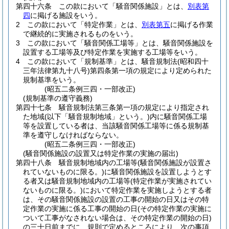
第四十六条
この款において「騒音関係施設」とは、
別表第
四
に掲げる施設をいう。
2
この款において「特定作業」とは、
別表第五
に掲げる作業
で継続的に実施されるものをいう。
3
この款において「騒音関係工場等」とは、騒音関係施設を
設置する工場等及び特定作業を実施する工場等をいう。
4
この款において「規制基準」とは、騒音規制法
(昭和四十
三年法律第九十八号)
第四条第一項の規定により定められた
規制基準をいう。
(昭五二条例三四・一部改正)
(規制基準の遵守義務)
第四十七条
騒音規制法第三条第一項の規定により指定され
た地域
(以下「騒音規制地域」という。)
内に騒音関係工場
等を設置している者は、当該騒音関係工場等に係る規制基
準を遵守しなければならない。
(昭五二条例三四・一部改正)
(騒音関係施設の設置又は特定作業の実施の届出)
第四十八条
騒音規制地域内の工場等
(騒音関係施設が設置さ
れていないものに限る。)
に騒音関係施設を設置しようとす
る者又は騒音規制地域内の工場等
(特定作業が実施されてい
ないものに限る。)
において特定作業を実施しようとする者
は、その騒音関係施設の設置の工事の開始の日又はその特
定作業の実施に係る工事の開始の日
(その特定作業の実施に
ついて工事がなされない場合は、その特定作業の開始の日)
の三十日前までに、規則で定めるところにより、次の事項