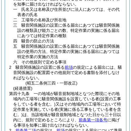
を知事に届け出なければならない。
一
氏名又は名称及び住所並びに法人にあつては、その代
表者の氏名
二
工場等の名称及び所在地
三
騒音関係施設の設置に係る届出にあつては騒音関係施
設の種類及び能力ごとの数、特定作業の実施に係る届出
にあつては特定作業の種類
四
騒音の防止の方法
五
騒音関係施設の設置に係る届出にあつては騒音関係施
設の使用の方法、特定作業の実施に係る届出にあつては
特定作業の実施の方法
六
その他規則で定める事項
2
騒音関係施設の設置に係る
前項
の規定による届出には、騒
音関係施設の配置図その他規則で定める書類を添付しなけ
ればならない。
(昭五二条例三四・一部改正)
(経過措置)
第四十九条
一の地域が騒音規制地域となつた際現にその地
域内の工場等に騒音関係施設を設置している者
(設置の工事
をしている者を含む。)
又はその地域内の工場等において特
定作業を実施している者
(実施に係る工事をしている者を含
む。)
は、当該地域が騒音規制地域となつた日から三十日以
内に、規則で定めるところにより、
前条第一項各号
に掲げ
る事項を知事に届け出なければならない。
2
前条第二項
の規定は、
前項
の規定による届出について準用