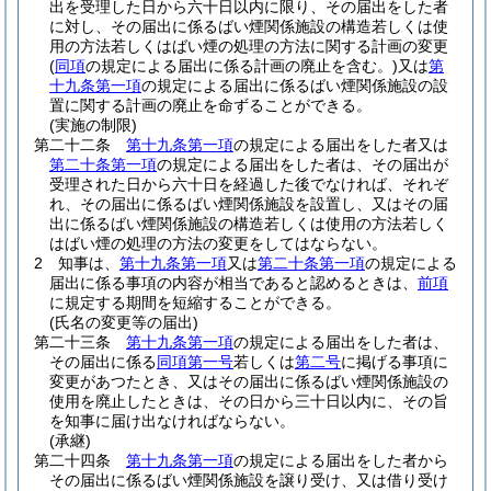
出を受理した日から六十日以内に限り、その届出をした者
に対し、その届出に係るばい煙関係施設の構造若しくは使
用の方法若しくはばい煙の処理の方法に関する計画の変更
(
同項
の規定による届出に係る計画の廃止を含む。)
又は
第
十九条第一項
の規定による届出に係るばい煙関係施設の設
置に関する計画の廃止を命ずることができる。
(実施の制限)
第二十二条
第十九条第一項
の規定による届出をした者又は
第二十条第一項
の規定による届出をした者は、その届出が
受理された日から六十日を経過した後でなければ、それぞ
れ、その届出に係るばい煙関係施設を設置し、又はその届
出に係るばい煙関係施設の構造若しくは使用の方法若しく
はばい煙の処理の方法の変更をしてはならない。
2
知事は、
第十九条第一項
又は
第二十条第一項
の規定による
届出に係る事項の内容が相当であると認めるときは、
前項
に規定する期間を短縮することができる。
(氏名の変更等の届出)
第二十三条
第十九条第一項
の規定による届出をした者は、
その届出に係る
同項第一号
若しくは
第二号
に掲げる事項に
変更があつたとき、又はその届出に係るばい煙関係施設の
使用を廃止したときは、その日から三十日以内に、その旨
を知事に届け出なければならない。
(承継)
第二十四条
第十九条第一項
の規定による届出をした者から
その届出に係るばい煙関係施設を譲り受け、又は借り受け