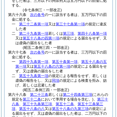
をした者は、三月以下の拘禁刑又は五万円以下の罰金に処
する。
(令七条例三・一部改正)
第六十六条
次の各号
の一に該当する者は、五万円以下の罰
金に処する。
一
第二十二条第一項
又は
第三十七条第一項
の規定に違反
した者
二
第二十九条第一項
若しくは
第三項
、
第四十八条第一項
又は
第五十八条の四第一項
の規定による届出をせず、又
は虚偽の届出をした者
(昭五二条例三四・一部改正)
第六十七条
次の各号
の一に該当する者は、三万円以下の罰
金に処する。
一
第四十九条第一項
、
第五十条第一項
、
第五十八条の五
第一項
又は
第五十八条の六第一項
の規定による届出をせ
ず、又は虚偽の届出をした者
二
第五十九条第一項
の規定による報告をせず、若しくは
虚偽の報告をし、又は
同項
の規定による検査を拒み、妨
げ、若しくは忌避した者
(昭五二条例三四・一部改正)
第六十八条
第二十三条
若しくは
第二十四条第三項
(これらの
規定を
第三十二条
において準用する場合を含む。)
、
第三十
八条
、
第三十九条第三項
、
第五十二条
、
第五十三条第三
項
、
第五十八条の八
又は
第五十八条の九第三項
の規定によ
る届出をせず、又は虚偽の届出をした者は、二万円以下の