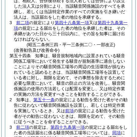
は、相続人、合併後存続する法人若しくは合併により設立
した法人又は分割により、当該騒音関係施設のすべてを承
継し、若しくは当該特定作業のすべての実施を引き継いだ
法人は、当該届出をした者の地位を承継する。
3
前二項
の規定により
第四十八条第一項
又は
第四十九条第一
項
の規定による届出をした者の地位を承継した者は、その
承継があつた日から三十日以内に、その旨を知事に届け出
なければならない。
(昭五二条例三四・平一三条例二〇・一部改正)
(改善勧告及び改善命令)
第五十四条
知事は、騒音規制地域内に設置されている騒音
関係工場等において発生する騒音が規制基準に適合しない
ことによりその騒音関係工場等の周辺の生活環境が損なわ
れていると認めるときは、当該騒音関係工場等を設置して
いる者に対し、期限を定めて、その事態を除去するために
必要な限度において、騒音の防止の方法を改善し、騒音関
係施設の使用の方法若しくは配置を変更し、又は特定作業
の実施の方法を変更すべきことを勧告することができる。
2
知事は、
第五十一条
の規定による勧告を受けた者がその勧
告に従わないで騒音関係施設を設置し、若しくは特定作業
を実施しているとき、又は
前項
の規定による勧告を受けた
者がその勧告に従わないときは、期限を定めて、その勧告
に従うべきことを命ずることができる。
3
前二項
の規定は、
第四十九条第一項
の規定による届出をし
た者の当該届出に係る騒音関係工場等については、
同項
に