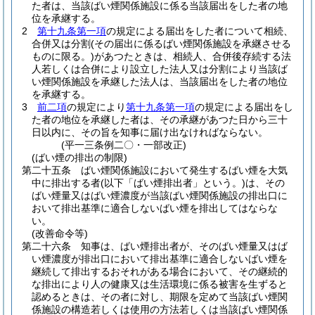
た者は、当該ばい煙関係施設に係る当該届出をした者の地
位を承継する。
2
第十九条第一項
の規定による届出をした者について相続、
合併又は分割
(その届出に係るばい煙関係施設を承継させる
ものに限る。)
があつたときは、相続人、合併後存続する法
人若しくは合併により設立した法人又は分割により当該ば
い煙関係施設を承継した法人は、当該届出をした者の地位
を承継する。
3
前二項
の規定により
第十九条第一項
の規定による届出をし
た者の地位を承継した者は、その承継があつた日から三十
日以内に、その旨を知事に届け出なければならない。
(平一三条例二〇・一部改正)
(ばい煙の排出の制限)
第二十五条
ばい煙関係施設において発生するばい煙を大気
中に排出する者
(以下「ばい煙排出者」という。)
は、その
ばい煙量又はばい煙濃度が当該ばい煙関係施設の排出口に
おいて排出基準に適合しないばい煙を排出してはならな
い。
(改善命令等)
第二十六条
知事は、ばい煙排出者が、そのばい煙量又はば
い煙濃度が排出口において排出基準に適合しないばい煙を
継続して排出するおそれがある場合において、その継続的
な排出により人の健康又は生活環境に係る被害を生ずると
認めるときは、その者に対し、期限を定めて当該ばい煙関
係施設の構造若しくは使用の方法若しくは当該ばい煙関係