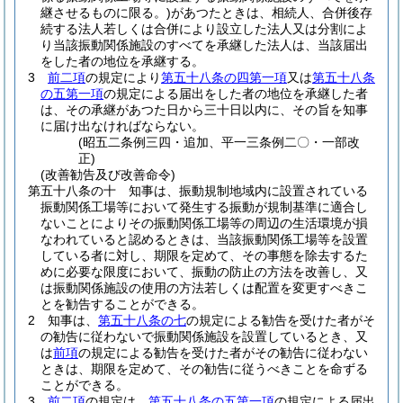
継させるものに限る。)
があつたときは、相続人、合併後存
続する法人若しくは合併により設立した法人又は分割によ
り当該振動関係施設のすべてを承継した法人は、当該届出
をした者の地位を承継する。
3
前二項
の規定により
第五十八条の四第一項
又は
第五十八条
の五第一項
の規定による届出をした者の地位を承継した者
は、その承継があつた日から三十日以内に、その旨を知事
に届け出なければならない。
(昭五二条例三四・追加、平一三条例二〇・一部改
正)
(改善勧告及び改善命令)
第五十八条の十
知事は、振動規制地域内に設置されている
振動関係工場等において発生する振動が規制基準に適合し
ないことによりその振動関係工場等の周辺の生活環境が損
なわれていると認めるときは、当該振動関係工場等を設置
している者に対し、期限を定めて、その事態を除去するた
めに必要な限度において、振動の防止の方法を改善し、又
は振動関係施設の使用の方法若しくは配置を変更すべきこ
とを勧告することができる。
2
知事は、
第五十八条の七
の規定による勧告を受けた者がそ
の勧告に従わないで振動関係施設を設置しているとき、又
は
前項
の規定による勧告を受けた者がその勧告に従わない
ときは、期限を定めて、その勧告に従うべきことを命ずる
ことができる。
3
前二項
の規定は、
第五十八条の五第一項
の規定による届出