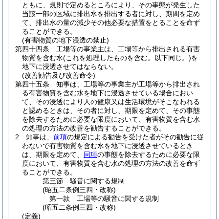
ともに、規則で定めるところにより、その事態が発生した
当該一部の区域に排出水を排出する者に対し、期間を定め
て、排出水の量の減少その他必要な措置をとることを命ず
ることができる。
(有害物質の地下浸透の禁止)
第四十四条
工場等の事業主は、工場等から排出される有害
物質を含む水
(これを処理したものを含む。以下同じ。)
を
地下に浸透させてはならない。
(改善勧告及び改善命令)
第四十五条
知事は、工場等の事業主が工場等から排出され
る有害物質を含む水を地下に浸透させている場合におい
て、その浸透により人の健康又は生活環境がそこなわれる
と認めるときは、その者に対し、期限を定めて、その事態
を除去するために必要な限度において、有害物質を含む水
の処理の方法の改善を勧告することができる。
2
知事は、
前項
の規定による勧告を受けた者がその勧告に従
わないで有害物質を含む水を地下に浸透させているとき
は、期限を定めて、
同項
の事態を除去するために必要な限
度において、有害物質を含む水の処理の方法の改善を命ず
ることができる。
第三節
騒音に関する規制
(昭五二条例三四・改称)
第一款
工場等の騒音に関する規制
(昭五二条例三四・改称)
(定義)