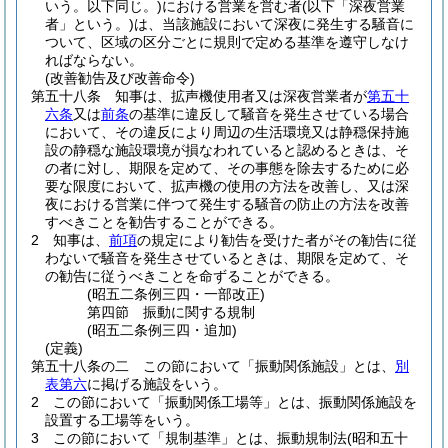
いう。以下同じ。)
における営業を営む者
(以下「深夜営業
者」という。)
は、当該施設において深夜に発生する騒音に
ついて、区域の区分ごとに規則で定める基準を遵守しなけ
ればならない。
(改善勧告及び改善命令)
第五十八条
知事は、拡声機使用者又は深夜営業者が
第五十
六条
又は
前条
の基準に違反して騒音を発生させている場合
において、その違反により周辺の生活環境又は静穏保持施
設の静穏な施設環境が損なわれていると認めるときは、そ
の者に対し、期限を定めて、その事態を除去するために必
要な限度において、拡声機の使用の方法を改善し、又は深
夜における営業に伴つて発生する騒音の防止の方法を改善
すべきことを勧告することができる。
2
知事は、
前項
の規定により勧告を受けた者がその勧告に従
わないで騒音を発生させているときは、期限を定めて、そ
の勧告に従うべきことを命ずることができる。
(昭五二条例三四・一部改正)
第四節
振動に関する規制
(昭五二条例三四・追加)
(定義)
第五十八条の二
この節において「振動関係施設」とは、
別
表第六
に掲げる施設をいう。
2
この節において「振動関係工場等」とは、振動関係施設を
設置する工場等をいう。
3
この節において「規制基準」とは、振動規制法
(昭和五十