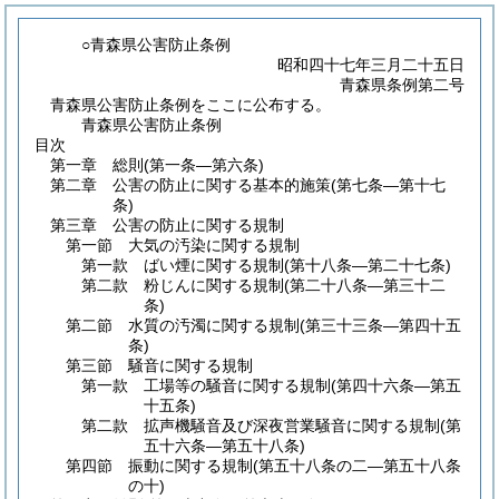
○青森県公害防止条例
昭和四十七年三月二十五日
青森県条例第二号
青森県公害防止条例をここに公布する。
青森県公害防止条例
目次
第一章
総則
(第一条―第六条)
第二章
公害の防止に関する基本的施策
(第七条―第十七
条)
第三章
公害の防止に関する規制
第一節
大気の汚染に関する規制
第一款
ばい煙に関する規制
(第十八条―第二十七条)
第二款
粉じんに関する規制
(第二十八条―第三十二
条)
第二節
水質の汚濁に関する規制
(第三十三条―第四十五
条)
第三節
騒音に関する規制
第一款
工場等の騒音に関する規制
(第四十六条―第五
十五条)
第二款
拡声機騒音及び深夜営業騒音に関する規制
(第
五十六条―第五十八条)
第四節
振動に関する規制
(第五十八条の二―第五十八条
の十)