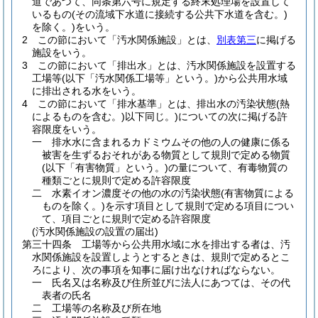
道であつて、同条第六号に規定する終末処理場を設置して
いるもの
(その流域下水道に接続する公共下水道を含む。)
を除く。)
をいう。
2
この節において「汚水関係施設」とは、
別表第三
に掲げる
施設をいう。
3
この節において「排出水」とは、汚水関係施設を設置する
工場等
(以下「汚水関係工場等」という。)
から公共用水域
に排出される水をいう。
4
この節において「排水基準」とは、排出水の汚染状態
(熱
によるものを含む。)
以下同じ。
)についての次に掲げる許
容限度をいう。
一
排水水に含まれるカドミウムその他の人の健康に係る
被害を生ずるおそれがある物質として規則で定める物質
(以下「有害物質」という。)
の量について、有毒物質の
種類ごとに規則で定める許容限度
二
水素イオン濃度その他の水の汚染状態
(有害物質による
ものを除く。)
を示す項目として規則で定める項目につい
て、項目ごとに規則で定める許容限度
(汚水関係施設の設置の届出)
第三十四条
工場等から公共用水域に水を排出する者は、汚
水関係施設を設置しようとするときは、規則で定めるとこ
ろにより、次の事項を知事に届け出なければならない。
一
氏名又は名称及び住所並びに法人にあつては、その代
表者の氏名
二
工場等の名称及び所在地