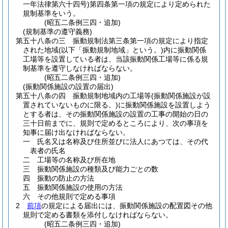
一年法律第六十四号)
第四条第一項の規定により定められた
規制基準をいう。
(昭五二条例三四・追加)
(規制基準の遵守義務)
第五十八条の三
振動規制法第三条第一項の規定により指定
された地域
(以下「振動規制地域」という。)
内に振動関係
工場等を設置している者は、当該振動関係工場等に係る規
制基準を遵守しなければならない。
(昭五二条例三四・追加)
(振動関係施設の設置の届出)
第五十八条の四
振動規制地域内の工場等
(振動関係施設が設
置されていないものに限る。)
に振動関係施設を設置しよう
とする者は、その振動関係施設の設置の工事の開始の日の
三十日前までに、規則で定めるところにより、次の事項を
知事に届け出なければならない。
一
氏名又は名称及び住所並びに法人にあつては、その代
表者の氏名
二
工場等の名称及び所在地
三
振動関係施設の種類及び能力ごとの数
四
振動の防止の方法
五
振動関係施設の使用の方法
六
その他規則で定める事項
2
前項
の規定による届出には、振動関係施設の配置図その他
規則で定める書類を添付しなければならない。
(昭五二条例三四・追加)