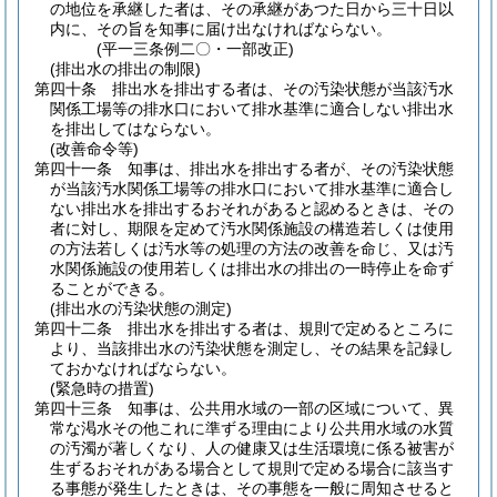
の地位を承継した者は、その承継があつた日から三十日以
内に、その旨を知事に届け出なければならない。
(平一三条例二〇・一部改正)
(排出水の排出の制限)
第四十条
排出水を排出する者は、その汚染状態が当該汚水
関係工場等の排水口において排水基準に適合しない排出水
を排出してはならない。
(改善命令等)
第四十一条
知事は、排出水を排出する者が、その汚染状態
が当該汚水関係工場等の排水口において排水基準に適合し
ない排出水を排出するおそれがあると認めるときは、その
者に対し、期限を定めて汚水関係施設の構造若しくは使用
の方法若しくは汚水等の処理の方法の改善を命じ、又は汚
水関係施設の使用若しくは排出水の排出の一時停止を命ず
ることができる。
(排出水の汚染状態の測定)
第四十二条
排出水を排出する者は、規則で定めるところに
より、当該排出水の汚染状態を測定し、その結果を記録し
ておかなければならない。
(緊急時の措置)
第四十三条
知事は、公共用水域の一部の区域について、異
常な渇水その他これに準ずる理由により公共用水域の水質
の汚濁が著しくなり、人の健康又は生活環境に係る被害が
生ずるおそれがある場合として規則で定める場合に該当す
る事態が発生したときは、その事態を一般に周知させると