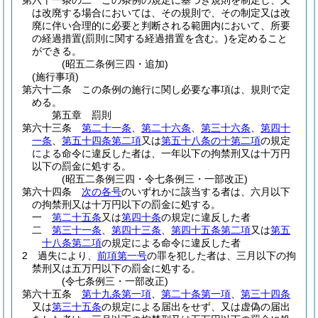
第六十一条の二
この条例の規定に基づき規則を制定し、又
は改廃する場合においては、その規則で、その制定又は改
廃に伴い合理的に必要と判断される範囲内において、所要
の経過措置
(罰則に関する経過措置を含む。)
を定めること
ができる。
(昭五二条例三四・追加)
(施行事項)
第六十二条
この条例の施行に関し必要な事項は、規則で定
める。
第五章
罰則
第六十三条
第二十一条
、
第二十六条
、
第三十六条
、
第四十
一条
、
第五十四条第二項
又は
第五十八条の十第二項
の規定
による命令に違反した者は、一年以下の拘禁刑又は十万円
以下の罰金に処する。
(昭五二条例三四・令七条例三・一部改正)
第六十四条
次の各号
のいずれかに該当する者は、六月以下
の拘禁刑又は十万円以下の罰金に処する。
一
第二十五条
又は
第四十条
の規定に違反した者
二
第三十一条
、
第四十三条
、
第四十五条第二項
又は
第五
十八条第二項
の規定による命令に違反した者
2
過失により、
前項第一号
の罪を犯した者は、三月以下の拘
禁刑又は五万円以下の罰金に処する。
(令七条例三・一部改正)
第六十五条
第十九条第一項
、
第二十条第一項
、
第三十四条
又は
第三十五条
の規定による届出をせず、又は虚偽の届出