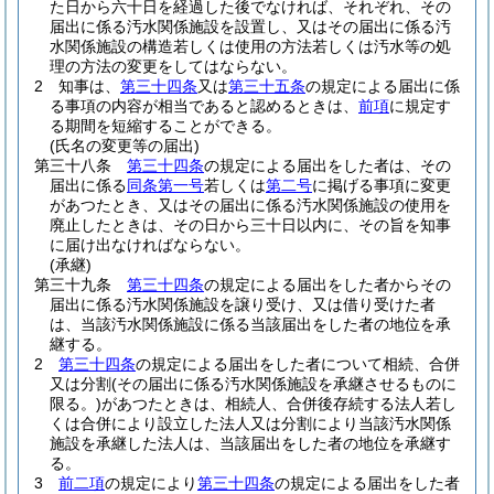
た日から六十日を経過した後でなければ、それぞれ、その
届出に係る汚水関係施設を設置し、又はその届出に係る汚
水関係施設の構造若しくは使用の方法若しくは汚水等の処
理の方法の変更をしてはならない。
2
知事は、
第三十四条
又は
第三十五条
の規定による届出に係
る事項の内容が相当であると認めるときは、
前項
に規定す
る期間を短縮することができる。
(氏名の変更等の届出)
第三十八条
第三十四条
の規定による届出をした者は、その
届出に係る
同条第一号
若しくは
第二号
に掲げる事項に変更
があつたとき、又はその届出に係る汚水関係施設の使用を
廃止したときは、その日から三十日以内に、その旨を知事
に届け出なければならない。
(承継)
第三十九条
第三十四条
の規定による届出をした者からその
届出に係る汚水関係施設を譲り受け、又は借り受けた者
は、当該汚水関係施設に係る当該届出をした者の地位を承
継する。
2
第三十四条
の規定による届出をした者について相続、合併
又は分割
(その届出に係る汚水関係施設を承継させるものに
限る。)
があつたときは、相続人、合併後存続する法人若し
くは合併により設立した法人又は分割により当該汚水関係
施設を承継した法人は、当該届出をした者の地位を承継す
る。
3
前二項
の規定により
第三十四条
の規定による届出をした者