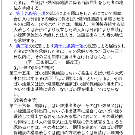
た者は、当該ばい煙関係施設に係る当該届出をした者の地
位を承継する。
2
第十九条第一項
の規定による届出をした者について相続、
合併又は分割
(その届出に係るばい煙関係施設を承継させる
ものに限る。)
があつたときは、相続人、合併後存続する法
人若しくは合併により設立した法人又は分割により当該ば
い煙関係施設を承継した法人は、当該届出をした者の地位
を承継する。
3
前二項
の規定により
第十九条第一項
の規定による届出をし
た者の地位を承継した者は、その承継があつた日から三十
日以内に、その旨を知事に届け出なければならない。
(平一三条例二〇・一部改正)
(ばい煙の排出の制限)
第二十五条
ばい煙関係施設において発生するばい煙を大気
中に排出する者
(以下「ばい煙排出者」という。)
は、その
ばい煙量又はばい煙濃度が当該ばい煙関係施設の排出口に
おいて排出基準に適合しないばい煙を排出してはならな
い。
(改善命令等)
第二十六条
知事は、ばい煙排出者が、そのばい煙量又はば
い煙濃度が排出口において排出基準に適合しないばい煙を
継続して排出するおそれがある場合において、その継続的
な排出により人の健康又は生活環境に係る被害を生ずると
認めるときは、その者に対し、期限を定めて当該ばい煙関
係施設の構造若しくは使用の方法若しくは当該ばい煙関係