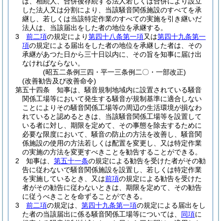
は、相続人、合併後存続する法人若しくは合併により設立
した法人又は分割により、当該騒音関係施設のすべてを承
継し、若しくは当該特定作業のすべての実施を引き継いだ
法人は、当該届出をした者の地位を承継する。
3
前二項
の規定により
第四十八条第一項
又は
第四十九条第一
項
の規定による届出をした者の地位を承継した者は、その
承継があつた日から三十日以内に、その旨を知事に届け出
なければならない。
(昭五二条例三四・平一三条例二〇・一部改正)
(改善勧告及び改善命令)
第五十四条
知事は、騒音規制地域内に設置されている騒音
関係工場等において発生する騒音が規制基準に適合しない
ことによりその騒音関係工場等の周辺の生活環境が損なわ
れていると認めるときは、当該騒音関係工場等を設置して
いる者に対し、期限を定めて、その事態を除去するために
必要な限度において、騒音の防止の方法を改善し、騒音関
係施設の使用の方法若しくは配置を変更し、又は特定作業
の実施の方法を変更すべきことを勧告することができる。
2
知事は、
第五十一条
の規定による勧告を受けた者がその勧
告に従わないで騒音関係施設を設置し、若しくは特定作業
を実施しているとき、又は
前項
の規定による勧告を受けた
者がその勧告に従わないときは、期限を定めて、その勧告
に従うべきことを命ずることができる。
3
前二項
の規定は、
第四十九条第一項
の規定による届出をし
た者の当該届出に係る騒音関係工場等については、
同項
に