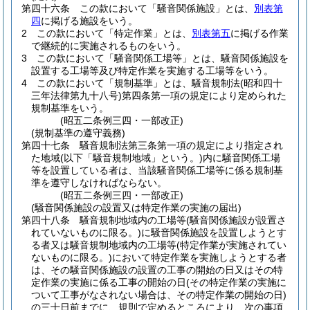
第四十六条
この款において「騒音関係施設」とは、
別表第
四
に掲げる施設をいう。
2
この款において「特定作業」とは、
別表第五
に掲げる作業
で継続的に実施されるものをいう。
3
この款において「騒音関係工場等」とは、騒音関係施設を
設置する工場等及び特定作業を実施する工場等をいう。
4
この款において「規制基準」とは、騒音規制法
(昭和四十
三年法律第九十八号)
第四条第一項の規定により定められた
規制基準をいう。
(昭五二条例三四・一部改正)
(規制基準の遵守義務)
第四十七条
騒音規制法第三条第一項の規定により指定され
た地域
(以下「騒音規制地域」という。)
内に騒音関係工場
等を設置している者は、当該騒音関係工場等に係る規制基
準を遵守しなければならない。
(昭五二条例三四・一部改正)
(騒音関係施設の設置又は特定作業の実施の届出)
第四十八条
騒音規制地域内の工場等
(騒音関係施設が設置さ
れていないものに限る。)
に騒音関係施設を設置しようとす
る者又は騒音規制地域内の工場等
(特定作業が実施されてい
ないものに限る。)
において特定作業を実施しようとする者
は、その騒音関係施設の設置の工事の開始の日又はその特
定作業の実施に係る工事の開始の日
(その特定作業の実施に
ついて工事がなされない場合は、その特定作業の開始の日)
の三十日前までに、規則で定めるところにより、次の事項