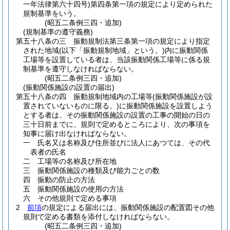
一年法律第六十四号)
第四条第一項の規定により定められた
規制基準をいう。
(昭五二条例三四・追加)
(規制基準の遵守義務)
第五十八条の三
振動規制法第三条第一項の規定により指定
された地域
(以下「振動規制地域」という。)
内に振動関係
工場等を設置している者は、当該振動関係工場等に係る規
制基準を遵守しなければならない。
(昭五二条例三四・追加)
(振動関係施設の設置の届出)
第五十八条の四
振動規制地域内の工場等
(振動関係施設が設
置されていないものに限る。)
に振動関係施設を設置しよう
とする者は、その振動関係施設の設置の工事の開始の日の
三十日前までに、規則で定めるところにより、次の事項を
知事に届け出なければならない。
一
氏名又は名称及び住所並びに法人にあつては、その代
表者の氏名
二
工場等の名称及び所在地
三
振動関係施設の種類及び能力ごとの数
四
振動の防止の方法
五
振動関係施設の使用の方法
六
その他規則で定める事項
2
前項
の規定による届出には、振動関係施設の配置図その他
規則で定める書類を添付しなければならない。
(昭五二条例三四・追加)