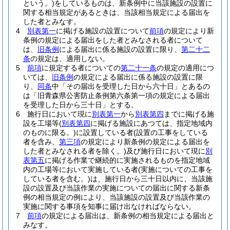
という。)
をしているものは、新条例中に当該施設の設置に
関する相当規定があるときは、当該相当規定による届出を
した者とみなす。
4
別表第一
に掲げる施設の設置について
前項
の規定により新
条例の規定による届出をした者とみなされる者について
は、
旧条例
による届出に係る施設の設置に限り、
第二十二
条
の規定は、適用しない。
5
前項
に規定する者についての
第二十一条
の規定の適用につ
いては、
旧条例
の規定による届出に係る施設の設置に限
り、
同条
中「その届出を受理した日から六十日」とあるの
は「旧青森県公害防止条例第六条第一項の規定による届出
を受理した日から三十日」とする。
6
施行日において現に
別表第一
から
別表第四
までに掲げる施
設を工場等
(
別表第四
に掲げる施設にあつては、指定地域内
のものに限る。)
に設置している者
(設置の工事をしている
者を含み、
第三項
の規定により新条例の規定による届出を
した者とみなされる者を除く。)
及び施行日において現に
別
表第五
に掲げる作業で継続的に実施されるものを指定地域
内の工場等において実施している者
(実施についての工事を
している者を含む。)
は、施行日から三十日以内に、当該施
設の設置及び当該作業の実施についての届出に関する新条
例の相当規定の例により、当該施設の設置及び当該作業の
実施に関する事項を知事に届け出なければならない。
7
前項
の規定による届出は、新条例の相当規定による届出と
みなす。