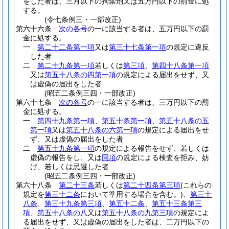
をした者は、三月以下の拘禁刑又は五万円以下の罰金に処
する。
(令七条例三・一部改正)
第六十六条
次の各号
の一に該当する者は、五万円以下の罰
金に処する。
一
第二十二条第一項
又は
第三十七条第一項
の規定に違反
した者
二
第二十九条第一項
若しくは
第三項
、
第四十八条第一項
又は
第五十八条の四第一項
の規定による届出をせず、又
は虚偽の届出をした者
(昭五二条例三四・一部改正)
第六十七条
次の各号
の一に該当する者は、三万円以下の罰
金に処する。
一
第四十九条第一項
、
第五十条第一項
、
第五十八条の五
第一項
又は
第五十八条の六第一項
の規定による届出をせ
ず、又は虚偽の届出をした者
二
第五十九条第一項
の規定による報告をせず、若しくは
虚偽の報告をし、又は
同項
の規定による検査を拒み、妨
げ、若しくは忌避した者
(昭五二条例三四・一部改正)
第六十八条
第二十三条
若しくは
第二十四条第三項
(これらの
規定を
第三十二条
において準用する場合を含む。)
、
第三十
八条
、
第三十九条第三項
、
第五十二条
、
第五十三条第三
項
、
第五十八条の八
又は
第五十八条の九第三項
の規定によ
る届出をせず、又は虚偽の届出をした者は、二万円以下の