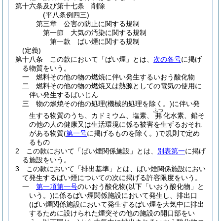
第十六条及び第十七条
削除
(平八条例四三)
第三章
公害の防止に関する規制
第一節
大気の汚染に関する規制
第一款
ばい煙に関する規制
(定義)
第十八条
この款において「ばい煙」とは、
次の各号
に掲げ
る物質をいう。
一
燃料その他の物の燃焼に伴い発生するいおう酸化物
二
燃料その他の物の燃焼又は熱源としての電気の使用に
伴い発生するばいじん
三
物の燃焼その他の処理
(機械的処理を除く。)
に伴い発
ふつ
生する物質のうち、カドミウム、塩素、
化水素、鉛そ
弗
の他の人の健康又は生活環境に係る被害を生ずるおそれ
がある物質
(
第一号
に掲げるものを除く。)
で規則で定め
るもの
2
この款において「ばい煙関係施設」とは、
別表第一
に掲げ
る施設をいう。
3
この款において「排出基準」とは、ばい煙関係施設におい
て発生するばい煙についての次に掲げる許容限度をいう。
一
第一項第一号
のいおう酸化物
(以下「いおう酸化物」と
いう。)
に係るばい煙関係施設において発生し、排出口
(ばい煙関係施設において発生するばい煙を大気中に排出
するために設けられた煙突その他の施設の開口部をい