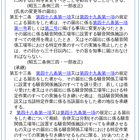
に関する計画を変更すべきことを勧告することができる。
(昭五二条例三四・一部改正)
(氏名の変更等の届出)
第五十二条
第四十八条第一項
又は
第四十九条第一項
の規定
による届出をした者は、その届出に係る
第四十八条第一項
第一号
若しくは
第二号
に掲げる事項に変更があつたとき、
その届出に係る騒音関係工場等に設置する騒音関係施設の
すべての使用を廃止したとき、又はその届出に係る騒音関
係工場等における特定作業のすべての実施を廃止したとき
は、その日から三十日以内に、その旨を知事に届け出なけ
ればならない。
(昭五二条例三四・一部改正)
(承継)
第五十三条
第四十八条第一項
又は
第四十九条第一項
の規定
による届出をした者から、その届出に係る騒音関係工場等
に設置する騒音関係施設のすべてを譲り受け、若しくは借
り受けた者又はその届出に係る騒音関係工場等における特
定作業のすべての実施を引き継いだ者は、当該騒音関係施
設又は当該特定作業に係る当該届出をした者の地位を承継
する。
2
第四十八条第一項
又は
第四十九条第一項
の規定による届出
をした者について相続、合併又は分割
(その届出に係る騒音
関係工場等に設置する騒音関係施設のすべてを承継させる
もの又はその届出に係る騒音関係工場等における特定作業
のすべての実施を引き継がせるものに限る。)
があつたとき