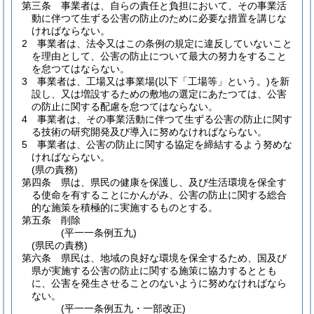
第三条
事業者は、自らの責任と負担において、その事業活
動に伴つて生ずる公害の防止のために必要な措置を講じな
ければならない。
2
事業者は、法令又はこの条例の規定に違反していないこと
を理由として、公害の防止について最大の努力をすること
を怠つてはならない。
3
事業者は、工場又は事業場
(以下「工場等」という。)
を新
設し、又は増設するための敷地の選定にあたつては、公害
の防止に関する配慮を怠つてはならない。
4
事業者は、その事業活動に伴つて生ずる公害の防止に関す
る技術の研究開発及び導入に努めなければならない。
5
事業者は、公害の防止に関する協定を締結するよう努めな
ければならない。
(県の責務)
第四条
県は、県民の健康を保護し、及び生活環境を保全す
る使命を有することにかんがみ、公害の防止に関する総合
的な施策を積極的に実施するものとする。
第五条
削除
(平一一条例五九)
(県民の責務)
第六条
県民は、地域の良好な環境を保全するため、国及び
県が実施する公害の防止に関する施策に協力するととも
に、公害を発生させることのないように努めなければなら
ない。
(平一一条例五九・一部改正)