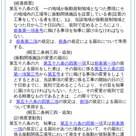
(経過措置)
第五十八条の五
一の地域が振動規制地域となつた際現にそ
の地域内の工場等に振動関係施設を設置している者
(設置の
工事をしている者を含む。)
は、当該地域が振動規制地域と
なつた日から三十日以内に、規則で定めるところにより、
前条第一項各号
に掲げる事項を知事に届け出なければなら
ない。
2
前条第二項
の規定は、
前条
の規定による届出について準用
する。
(昭五二条例三四・追加)
(振動関係施設の変更の届出)
第五十八条の六
第五十八条の四第一項
又は
前条第一項
の規
定による届出をした者は、その届出に係る
第五十八条の四
第一項第三号
から
第五号
までに掲げる事項の変更をしよう
とするときは、当該事項の変更に係る工事の開始の日の三
十日前までに、規則で定めるところにより、その旨を知事
に届け出なければならない。
ただし、その変更が規則で定
める軽微なものであるときは、この限りでない。
2
第五十八条の四第二項
の規定は、
前項
の規定による届出に
ついて準用する。
(昭五二条例三四・追加)
(計画変更勧告)
第五十八条の七
知事は、
第五十八条の四第一項
又は
前条第
一項
の規定による届出があつた場合において、その届出に
係る振動関係工場等において発生する振動が規制基準に適