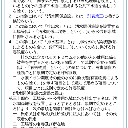
道であつて、同条第六号に規定する終末処理場を設置して
いるもの
(その流域下水道に接続する公共下水道を含む。)
を除く。)
をいう。
2
この節において「汚水関係施設」とは、
別表第三
に掲げる
施設をいう。
3
この節において「排出水」とは、汚水関係施設を設置する
工場等
(以下「汚水関係工場等」という。)
から公共用水域
に排出される水をいう。
4
この節において「排水基準」とは、排出水の汚染状態
(熱
によるものを含む。)
以下同じ。
)についての次に掲げる許
容限度をいう。
一
排水水に含まれるカドミウムその他の人の健康に係る
被害を生ずるおそれがある物質として規則で定める物質
(以下「有害物質」という。)
の量について、有毒物質の
種類ごとに規則で定める許容限度
二
水素イオン濃度その他の水の汚染状態
(有害物質による
ものを除く。)
を示す項目として規則で定める項目につい
て、項目ごとに規則で定める許容限度
(汚水関係施設の設置の届出)
第三十四条
工場等から公共用水域に水を排出する者は、汚
水関係施設を設置しようとするときは、規則で定めるとこ
ろにより、次の事項を知事に届け出なければならない。
一
氏名又は名称及び住所並びに法人にあつては、その代
表者の氏名
二
工場等の名称及び所在地