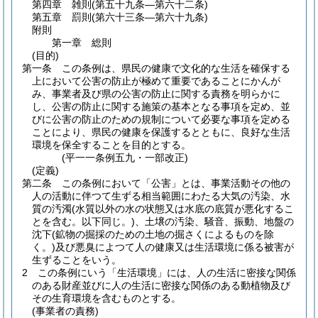
第四章
雑則
(第五十九条―第六十二条)
第五章
罰則
(第六十三条―第六十九条)
附則
第一章
総則
(目的)
第一条
この条例は、県民の健康で文化的な生活を確保する
上において公害の防止が極めて重要であることにかんが
み、事業者及び県の公害の防止に関する責務を明らかに
し、公害の防止に関する施策の基本となる事項を定め、並
びに公害の防止のための規制について必要な事項を定める
ことにより、県民の健康を保護するとともに、良好な生活
環境を保全することを目的とする。
(平一一条例五九・一部改正)
(定義)
第二条
この条例において「公害」とは、事業活動その他の
人の活動に伴つて生ずる相当範囲にわたる大気の汚染、水
質の汚濁
(水質以外の水の状態又は水底の底質が悪化するこ
とを含む。以下同じ。)
、土壌の汚染、騒音、振動、地盤の
沈下
(鉱物の掘採のための土地の掘さくによるものを除
く。)
及び悪臭によつて人の健康又は生活環境に係る被害が
生ずることをいう。
2
この条例にいう「生活環境」には、人の生活に密接な関係
のある財産並びに人の生活に密接な関係のある動植物及び
その生育環境を含むものとする。
(事業者の責務)