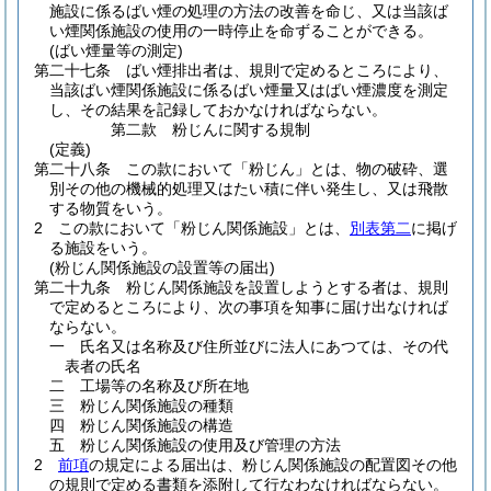
施設に係るばい煙の処理の方法の改善を命じ、又は当該ば
い煙関係施設の使用の一時停止を命ずることができる。
(ばい煙量等の測定)
第二十七条
ばい煙排出者は、規則で定めるところにより、
当該ばい煙関係施設に係るばい煙量又はばい煙濃度を測定
し、その結果を記録しておかなければならない。
第二款
粉じんに関する規制
(定義)
第二十八条
この款において「粉じん」とは、物の破砕、選
別その他の機械的処理又はたい積に伴い発生し、又は飛散
する物質をいう。
2
この款において「粉じん関係施設」とは、
別表第二
に掲げ
る施設をいう。
(粉じん関係施設の設置等の届出)
第二十九条
粉じん関係施設を設置しようとする者は、規則
で定めるところにより、次の事項を知事に届け出なければ
ならない。
一
氏名又は名称及び住所並びに法人にあつては、その代
表者の氏名
二
工場等の名称及び所在地
三
粉じん関係施設の種類
四
粉じん関係施設の構造
五
粉じん関係施設の使用及び管理の方法
2
前項
の規定による届出は、粉じん関係施設の配置図その他
の規則で定める書類を添附して行なわなければならない。