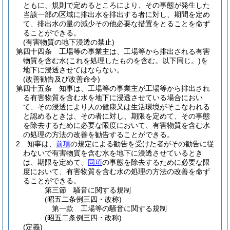
ともに、規則で定めるところにより、その事態が発生した
当該一部の区域に排出水を排出する者に対し、期間を定め
て、排出水の量の減少その他必要な措置をとることを命ず
ることができる。
(有害物質の地下浸透の禁止)
第四十四条
工場等の事業主は、工場等から排出される有害
物質を含む水
(これを処理したものを含む。以下同じ。)
を
地下に浸透させてはならない。
(改善勧告及び改善命令)
第四十五条
知事は、工場等の事業主が工場等から排出され
る有害物質を含む水を地下に浸透させている場合におい
て、その浸透により人の健康又は生活環境がそこなわれる
と認めるときは、その者に対し、期限を定めて、その事態
を除去するために必要な限度において、有害物質を含む水
の処理の方法の改善を勧告することができる。
2
知事は、
前項
の規定による勧告を受けた者がその勧告に従
わないで有害物質を含む水を地下に浸透させているとき
は、期限を定めて、
同項
の事態を除去するために必要な限
度において、有害物質を含む水の処理の方法の改善を命ず
ることができる。
第三節
騒音に関する規制
(昭五二条例三四・改称)
第一款
工場等の騒音に関する規制
(昭五二条例三四・改称)
(定義)