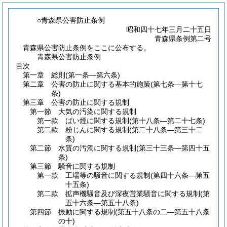
○青森県公害防止条例
昭和四十七年三月二十五日
青森県条例第二号
青森県公害防止条例をここに公布する。
青森県公害防止条例
目次
第一章
総則
(第一条―第六条)
第二章
公害の防止に関する基本的施策
(第七条―第十七
条)
第三章
公害の防止に関する規制
第一節
大気の汚染に関する規制
第一款
ばい煙に関する規制
(第十八条―第二十七条)
第二款
粉じんに関する規制
(第二十八条―第三十二
条)
第二節
水質の汚濁に関する規制
(第三十三条―第四十五
条)
第三節
騒音に関する規制
第一款
工場等の騒音に関する規制
(第四十六条―第五
十五条)
第二款
拡声機騒音及び深夜営業騒音に関する規制
(第
五十六条―第五十八条)
第四節
振動に関する規制
(第五十八条の二―第五十八条
の十)