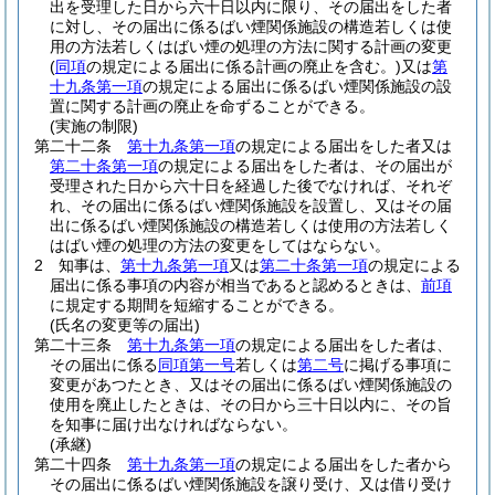
出を受理した日から六十日以内に限り、その届出をした者
に対し、その届出に係るばい煙関係施設の構造若しくは使
用の方法若しくはばい煙の処理の方法に関する計画の変更
(
同項
の規定による届出に係る計画の廃止を含む。)
又は
第
十九条第一項
の規定による届出に係るばい煙関係施設の設
置に関する計画の廃止を命ずることができる。
(実施の制限)
第二十二条
第十九条第一項
の規定による届出をした者又は
第二十条第一項
の規定による届出をした者は、その届出が
受理された日から六十日を経過した後でなければ、それぞ
れ、その届出に係るばい煙関係施設を設置し、又はその届
出に係るばい煙関係施設の構造若しくは使用の方法若しく
はばい煙の処理の方法の変更をしてはならない。
2
知事は、
第十九条第一項
又は
第二十条第一項
の規定による
届出に係る事項の内容が相当であると認めるときは、
前項
に規定する期間を短縮することができる。
(氏名の変更等の届出)
第二十三条
第十九条第一項
の規定による届出をした者は、
その届出に係る
同項第一号
若しくは
第二号
に掲げる事項に
変更があつたとき、又はその届出に係るばい煙関係施設の
使用を廃止したときは、その日から三十日以内に、その旨
を知事に届け出なければならない。
(承継)
第二十四条
第十九条第一項
の規定による届出をした者から
その届出に係るばい煙関係施設を譲り受け、又は借り受け