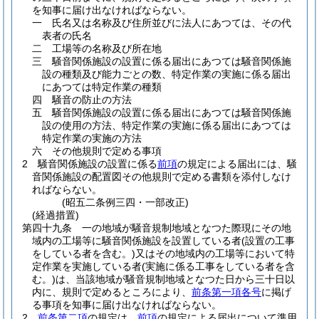
を知事に届け出なければならない。
一
氏名又は名称及び住所並びに法人にあつては、その代
表者の氏名
二
工場等の名称及び所在地
三
騒音関係施設の設置に係る届出にあつては騒音関係施
設の種類及び能力ごとの数、特定作業の実施に係る届出
にあつては特定作業の種類
四
騒音の防止の方法
五
騒音関係施設の設置に係る届出にあつては騒音関係施
設の使用の方法、特定作業の実施に係る届出にあつては
特定作業の実施の方法
六
その他規則で定める事項
2
騒音関係施設の設置に係る
前項
の規定による届出には、騒
音関係施設の配置図その他規則で定める書類を添付しなけ
ればならない。
(昭五二条例三四・一部改正)
(経過措置)
第四十九条
一の地域が騒音規制地域となつた際現にその地
域内の工場等に騒音関係施設を設置している者
(設置の工事
をしている者を含む。)
又はその地域内の工場等において特
定作業を実施している者
(実施に係る工事をしている者を含
む。)
は、当該地域が騒音規制地域となつた日から三十日以
内に、規則で定めるところにより、
前条第一項各号
に掲げ
る事項を知事に届け出なければならない。
2
前条第二項
の規定は、
前項
の規定による届出について準用