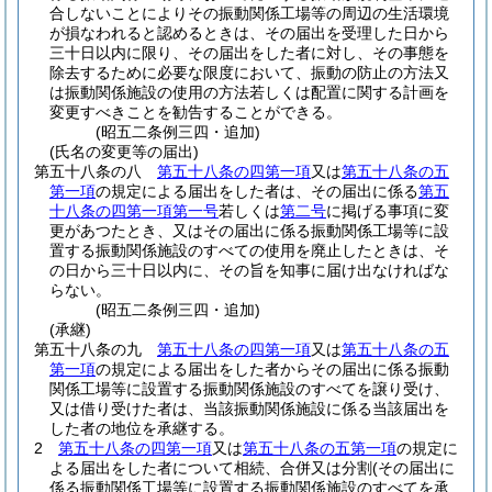
合しないことによりその振動関係工場等の周辺の生活環境
が損なわれると認めるときは、その届出を受理した日から
三十日以内に限り、その届出をした者に対し、その事態を
除去するために必要な限度において、振動の防止の方法又
は振動関係施設の使用の方法若しくは配置に関する計画を
変更すべきことを勧告することができる。
(昭五二条例三四・追加)
(氏名の変更等の届出)
第五十八条の八
第五十八条の四第一項
又は
第五十八条の五
第一項
の規定による届出をした者は、その届出に係る
第五
十八条の四第一項第一号
若しくは
第二号
に掲げる事項に変
更があつたとき、又はその届出に係る振動関係工場等に設
置する振動関係施設のすべての使用を廃止したときは、そ
の日から三十日以内に、その旨を知事に届け出なければな
らない。
(昭五二条例三四・追加)
(承継)
第五十八条の九
第五十八条の四第一項
又は
第五十八条の五
第一項
の規定による届出をした者からその届出に係る振動
関係工場等に設置する振動関係施設のすべてを譲り受け、
又は借り受けた者は、当該振動関係施設に係る当該届出を
した者の地位を承継する。
2
第五十八条の四第一項
又は
第五十八条の五第一項
の規定に
よる届出をした者について相続、合併又は分割
(その届出に
係る振動関係工場等に設置する振動関係施設のすべてを承