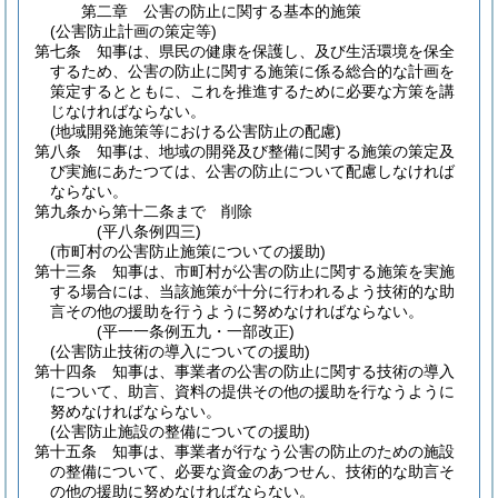
第二章
公害の防止に関する基本的施策
(公害防止計画の策定等)
第七条
知事は、県民の健康を保護し、及び生活環境を保全
するため、公害の防止に関する施策に係る総合的な計画を
策定するとともに、これを推進するために必要な方策を講
じなければならない。
(地域開発施策等における公害防止の配慮)
第八条
知事は、地域の開発及び整備に関する施策の策定及
び実施にあたつては、公害の防止について配慮しなければ
ならない。
第九条から第十二条まで
削除
(平八条例四三)
(市町村の公害防止施策についての援助)
第十三条
知事は、市町村が公害の防止に関する施策を実施
する場合には、当該施策が十分に行われるよう技術的な助
言その他の援助を行うように努めなければならない。
(平一一条例五九・一部改正)
(公害防止技術の導入についての援助)
第十四条
知事は、事業者の公害の防止に関する技術の導入
について、助言、資料の提供その他の援助を行なうように
努めなければならない。
(公害防止施設の整備についての援助)
第十五条
知事は、事業者が行なう公害の防止のための施設
の整備について、必要な資金のあつせん、技術的な助言そ
の他の援助に努めなければならない。