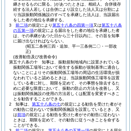
継させるものに限る。)
があつたときは、相続人、合併後存
続する法人若しくは合併により設立した法人又は分割によ
り当該振動関係施設のすべてを承継した法人は、当該届出
をした者の地位を承継する。
3
前二項
の規定により
第五十八条の四第一項
又は
第五十八条
の五第一項
の規定による届出をした者の地位を承継した者
は、その承継があつた日から三十日以内に、その旨を知事
に届け出なければならない。
(昭五二条例三四・追加、平一三条例二〇・一部改
正)
(改善勧告及び改善命令)
第五十八条の十
知事は、振動規制地域内に設置されている
振動関係工場等において発生する振動が規制基準に適合し
ないことによりその振動関係工場等の周辺の生活環境が損
なわれていると認めるときは、当該振動関係工場等を設置
している者に対し、期限を定めて、その事態を除去するた
めに必要な限度において、振動の防止の方法を改善し、又
は振動関係施設の使用の方法若しくは配置を変更すべきこ
とを勧告することができる。
2
知事は、
第五十八条の七
の規定による勧告を受けた者がそ
の勧告に従わないで振動関係施設を設置しているとき、又
は
前項
の規定による勧告を受けた者がその勧告に従わない
ときは、期限を定めて、その勧告に従うべきことを命ずる
ことができる。
3
前二項
の規定は、
第五十八条の五第一項
の規定による届出