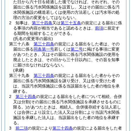
た日から六十日を経過した後でなければ、それぞれ、その
届出に係る汚水関係施設を設置し、又はその届出に係る汚
水関係施設の構造若しくは使用の方法若しくは汚水等の処
理の方法の変更をしてはならない。
2
知事は、
第三十四条
又は
第三十五条
の規定による届出に係
る事項の内容が相当であると認めるときは、
前項
に規定す
る期間を短縮することができる。
(氏名の変更等の届出)
第三十八条
第三十四条
の規定による届出をした者は、その
届出に係る
同条第一号
若しくは
第二号
に掲げる事項に変更
があつたとき、又はその届出に係る汚水関係施設の使用を
廃止したときは、その日から三十日以内に、その旨を知事
に届け出なければならない。
(承継)
第三十九条
第三十四条
の規定による届出をした者からその
届出に係る汚水関係施設を譲り受け、又は借り受けた者
は、当該汚水関係施設に係る当該届出をした者の地位を承
継する。
2
第三十四条
の規定による届出をした者について相続、合併
又は分割
(その届出に係る汚水関係施設を承継させるものに
限る。)
があつたときは、相続人、合併後存続する法人若し
くは合併により設立した法人又は分割により当該汚水関係
施設を承継した法人は、当該届出をした者の地位を承継す
る。
3
前二項
の規定により
第三十四条
の規定による届出をした者