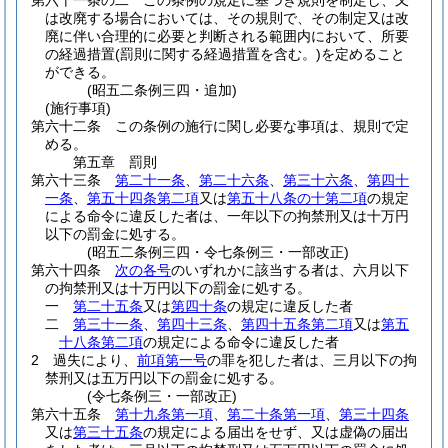
第六十一条の二
この条例の規定に基づき規則を制定し、又
は改廃する場合においては、その規則で、その制定又は改
廃に伴い合理的に必要と判断される範囲内において、所要
の経過措置
(罰則に関する経過措置を含む。)
を定めること
ができる。
(昭五二条例三四・追加)
(施行事項)
第六十二条
この条例の施行に関し必要な事項は、規則で定
める。
第五章
罰則
第六十三条
第二十一条
、
第二十六条
、
第三十六条
、
第四十
一条
、
第五十四条第二項
又は
第五十八条の十第二項
の規定
による命令に違反した者は、一年以下の拘禁刑又は十万円
以下の罰金に処する。
(昭五二条例三四・令七条例三・一部改正)
第六十四条
次の各号
のいずれかに該当する者は、六月以下
の拘禁刑又は十万円以下の罰金に処する。
一
第二十五条
又は
第四十条
の規定に違反した者
二
第三十一条
、
第四十三条
、
第四十五条第二項
又は
第五
十八条第二項
の規定による命令に違反した者
2
過失により、
前項第一号
の罪を犯した者は、三月以下の拘
禁刑又は五万円以下の罰金に処する。
(令七条例三・一部改正)
第六十五条
第十九条第一項
、
第二十条第一項
、
第三十四条
又は
第三十五条
の規定による届出をせず、又は虚偽の届出