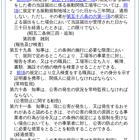
をした者の当該届出に係る振動関係工場等については、
同
項
に規定する振動規制地域となつた日から三年間は、適用
しない。
ただし、その者が
第五十八条の六第一項
の規定に
よる届出をした場合において当該届出が受理された日から
三十日を経過したときは、この限りでない。
(昭五二条例三四・追加)
第四章
雑則
(報告及び検査)
第五十九条
知事は、この条例の施行に必要な限度におい
て、規則で定めるところにより、工場等の事業主に対し、
報告を求め、又はその職員に、工場等に立ち入り、帳簿、
書類、施設その他の物件を検査させることができる。
2
前項
の規定により立入検査をする職員は、その身分を示す
証明書を携帯し、関係人に提示しなければならない。
(常時監視)
第六十条
知事は、公害の発生の状況を常時監視しなければ
ならない。
(公害防止に関する勧告)
第六十一条
知事は、現に公害が発生し、又は発生するおそ
れがあると認めるときは、その公害の発生の原因となる事
業者の行為が法令又はこの条例の規定による規制を受けな
い場合においても、その事業者に対し、公害の防止のため
に必要な措置をとることを勧告することができる。
(経過措置)