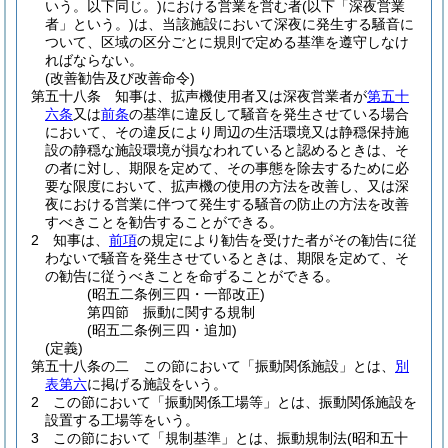
いう。以下同じ。)
における営業を営む者
(以下「深夜営業
者」という。)
は、当該施設において深夜に発生する騒音に
ついて、区域の区分ごとに規則で定める基準を遵守しなけ
ればならない。
(改善勧告及び改善命令)
第五十八条
知事は、拡声機使用者又は深夜営業者が
第五十
六条
又は
前条
の基準に違反して騒音を発生させている場合
において、その違反により周辺の生活環境又は静穏保持施
設の静穏な施設環境が損なわれていると認めるときは、そ
の者に対し、期限を定めて、その事態を除去するために必
要な限度において、拡声機の使用の方法を改善し、又は深
夜における営業に伴つて発生する騒音の防止の方法を改善
すべきことを勧告することができる。
2
知事は、
前項
の規定により勧告を受けた者がその勧告に従
わないで騒音を発生させているときは、期限を定めて、そ
の勧告に従うべきことを命ずることができる。
(昭五二条例三四・一部改正)
第四節
振動に関する規制
(昭五二条例三四・追加)
(定義)
第五十八条の二
この節において「振動関係施設」とは、
別
表第六
に掲げる施設をいう。
2
この節において「振動関係工場等」とは、振動関係施設を
設置する工場等をいう。
3
この節において「規制基準」とは、振動規制法
(昭和五十