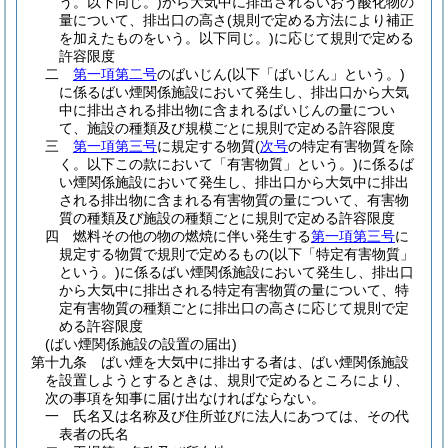
う。以下同じ。)
から大気中に排出されるいおう酸化物の
量について、排出口の高さ
(規則で定める方法により補正
を加えたものをいう。以下同じ。)
に応じて規則で定める
許容限度
二
第一項第二号
のばいじん
(以下「ばいじん」という。)
に係るばい煙関係施設において発生し、排出口から大気
中に排出される排出物に含まれるばいじんの量につい
て、施設の種類及び規模ごとに規則で定める許容限度
三
第一項第三号
に規定する物質
(
次号
の特定有害物質を除
く。以下この款において「有害物質」という。)
に係るば
い煙関係施設において発生し、排出口から大気中に排出
される排出物に含まれる有害物質の量について、有害物
質の種類及び施設の種類ごとに規則で定める許容限度
四
燃料その他の物の燃焼に伴い発生する
第一項第三号
に
規定する物質で規則で定めるもの
(以下「特定有害物質」
という。)
に係るばい煙関係施設において発生し、排出口
から大気中に排出される特定有害物質の量について、特
定有害物質の種類ごとに排出口の高さに応じて規則で定
める許容限度
(ばい煙関係施設の設置の届出)
第十九条
ばい煙を大気中に排出する者は、ばい煙関係施設
を設置しようとするときは、規則で定めるところにより、
次の事項を知事に届け出なければならない。
一
氏名又は名称及び住所並びに法人にあつては、その代
表者の氏名