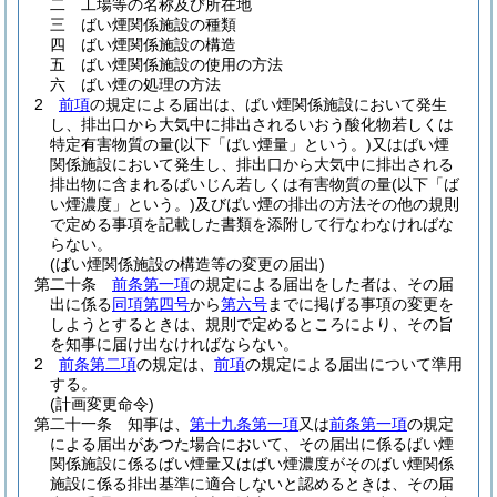
二
工場等の名称及び所在地
三
ばい煙関係施設の種類
四
ばい煙関係施設の構造
五
ばい煙関係施設の使用の方法
六
ばい煙の処理の方法
2
前項
の規定による届出は、ばい煙関係施設において発生
し、排出口から大気中に排出されるいおう酸化物若しくは
特定有害物質の量
(以下「ばい煙量」という。)
又はばい煙
関係施設において発生し、排出口から大気中に排出される
排出物に含まれるばいじん若しくは有害物質の量
(以下「ば
い煙濃度」という。)
及びばい煙の排出の方法その他の規則
で定める事項を記載した書類を添附して行なわなければな
らない。
(ばい煙関係施設の構造等の変更の届出)
第二十条
前条第一項
の規定による届出をした者は、その届
出に係る
同項第四号
から
第六号
までに掲げる事項の変更を
しようとするときは、規則で定めるところにより、その旨
を知事に届け出なければならない。
2
前条第二項
の規定は、
前項
の規定による届出について準用
する。
(計画変更命令)
第二十一条
知事は、
第十九条第一項
又は
前条第一項
の規定
による届出があつた場合において、その届出に係るばい煙
関係施設に係るばい煙量又はばい煙濃度がそのばい煙関係
施設に係る排出基準に適合しないと認めるときは、その届