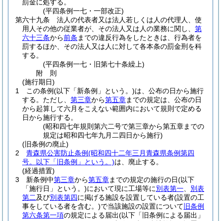
罰金に処する。
(平四条例一七・一部改正)
第六十九条
法人の代表者又は法人若しくは人の代理人、使
用人その他の従業者が、その法人又は人の業務に関し、
第
六十三条
から
前条
までの違反行為をしたときは、行為者を
罰するほか、その法人又は人に対して各本条の罰金刑を科
する。
(平四条例一七・旧第七十条繰上)
附
則
(施行期日)
1
この条例
(以下「新条例」という。)
は、公布の日から施行
する。
ただし、
第三章
から
第五章
までの規定は、公布の日
から起算して六月をこえない範囲内において規則で定める
日から施行する。
(昭和四七年規則第六二号で第三章から第五章までの
規定は昭和四七年九月二四日から施行)
(旧条例の廃止)
2
青森県公害防止条例
(昭和四十二年三月青森県条例第四
号。以下「旧条例」という。)
は、廃止する。
(経過措置)
3
新条例中
第三章
から
第五章
までの規定の施行の日
(以下
「施行日」という。)
において現に工場等に
別表第一
、
別表
第二
及び
別表第四
に掲げる施設を設置している者
(設置の工
事をしている者を含む。)
で当該施設の設置について
旧条例
第六条第一項
の規定による届出
(以下「旧条例による届出」