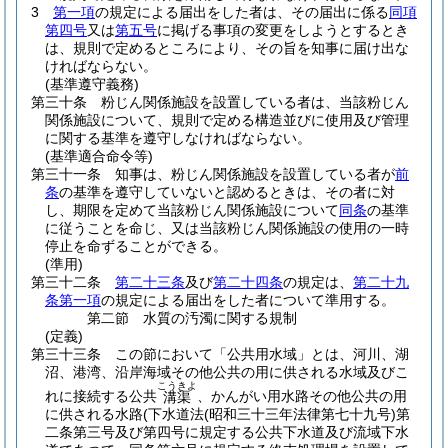
3
第一項
の規定による届出をした者は、その届出に係る
同項
第四号
又は
第五号
に掲げる事項の変更をしようとするとき
は、規則で定めるところにより、その旨を知事に届け出な
ければならない。
(基準遵守義務)
第三十条
粉じん関係施設を設置している者は、当該粉じん
関係施設について、規則で定める構造並びに使用及び管理
に関する基準を遵守しなければならない。
(基準適合命令等)
第三十一条
知事は、粉じん関係施設を設置している者が
前
条
の基準を遵守していないと認めるときは、その者に対
し、期限を定めて当該粉じん関係施設について
同条
の基準
に従うことを命じ、又は当該粉じん関係施設の使用の一時
停止を命ずることができる。
(準用)
第三十二条
第二十三条
及び
第二十四条
の規定は、
第二十九
条第一項
の規定による届出をした者について準用する。
第二節
水質の汚濁に関する規制
(定義)
第三十三条
この節において「公共用水域」とは、河川、湖
沼、港湾、沿岸海域その他公共の用に供される水域及びこ
こうきよ
れに接続する公共
、かんがい用水路その他公共の用
溝渠
に供される水路
(下水道法
(昭和三十三年法律第七十九号)
第
二条第三号及び第四号に規定する公共下水道及び流域下水