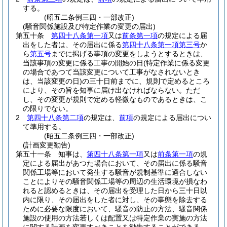
する。
(昭五二条例三四・一部改正)
(騒音関係施設及び特定作業の変更の届出)
第五十条
第四十八条第一項
又は
前条第一項
の規定による届
出をした者は、その届出に係る
第四十八条第一項第三号
か
ら
第五号
までに掲げる事項の変更をしようとするときは、
当該事項の変更に係る工事の開始の日
(特定作業に係る変更
の場合であつて当該変更について工事がなされないとき
は、当該変更の日)
の三十日前までに、規則で定めるところ
により、その旨を知事に届け出なければならない。
ただ
し、その変更が規則で定める軽微なものであるときは、こ
の限りでない。
2
第四十八条第二項
の規定は、
前項
の規定による届出につい
て準用する。
(昭五二条例三四・一部改正)
(計画変更勧告)
第五十一条
知事は、
第四十八条第一項
又は
前条第一項
の規
定による届出があつた場合において、その届出に係る騒音
関係工場等において発生する騒音が規制基準に適合しない
ことによりその騒音関係工場等の周辺の生活環境が損なわ
れると認めるときは、その届出を受理した日から三十日以
内に限り、その届出をした者に対し、その事態を除去する
ために必要な限度において、騒音の防止の方法、騒音関係
施設の使用の方法若しくは配置又は特定作業の実施の方法