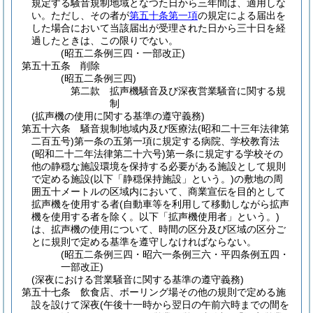
規定する騒音規制地域となつた日から三年間は、適用しな
い。
ただし、その者が
第五十条第一項
の規定による届出を
した場合において当該届出が受理された日から三十日を経
過したときは、この限りでない。
(昭五二条例三四・一部改正)
第五十五条
削除
(昭五二条例三四)
第二款
拡声機騒音及び深夜営業騒音に関する規
制
(拡声機の使用に関する基準の遵守義務)
第五十六条
騒音規制地域内及び医療法
(昭和二十三年法律第
二百五号)
第一条の五第一項に規定する病院、学校教育法
(昭和二十二年法律第二十六号)
第一条に規定する学校その
他の静穏な施設環境を保持する必要がある施設として規則
で定める施設
(以下「静穏保持施設」という。)
の敷地の周
囲五十メートルの区域内において、商業宣伝を目的として
拡声機を使用する者
(自動車等を利用して移動しながら拡声
機を使用する者を除く。以下「拡声機使用者」という。)
は、拡声機の使用について、時間の区分及び区域の区分ご
とに規則で定める基準を遵守しなければならない。
(昭五二条例三四・昭六一条例三六・平四条例五四・
一部改正)
(深夜における営業騒音に関する基準の遵守義務)
第五十七条
飲食店、ボーリング場その他の規則で定める施
設を設けて深夜
(午後十一時から翌日の午前六時までの間を