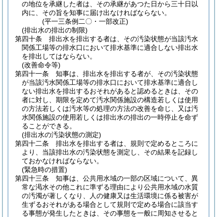
の地位を承継した者は、その承継があつた日から三十日以
内に、その旨を知事に届け出なければならない。
(平一三条例二〇・一部改正)
(排出水の排出の制限)
第四十条
排出水を排出する者は、その汚染状態が当該汚水
関係工場等の排水口において排水基準に適合しない排出水
を排出してはならない。
(改善命令等)
第四十一条
知事は、排出水を排出する者が、その汚染状態
が当該汚水関係工場等の排水口において排水基準に適合し
ない排出水を排出するおそれがあると認めるときは、その
者に対し、期限を定めて汚水関係施設の構造若しくは使用
の方法若しくは汚水等の処理の方法の改善を命じ、又は汚
水関係施設の使用若しくは排出水の排出の一時停止を命ず
ることができる。
(排出水の汚染状態の測定)
第四十二条
排出水を排出する者は、規則で定めるところに
より、当該排出水の汚染状態を測定し、その結果を記録し
ておかなければならない。
(緊急時の措置)
第四十三条
知事は、公共用水域の一部の区域について、異
常な渇水その他これに準ずる理由により公共用水域の水質
の汚濁が著しくなり、人の健康又は生活環境に係る被害が
生ずるおそれがある場合として規則で定める場合に該当す
る事態が発生したときは、その事態を一般に周知させると