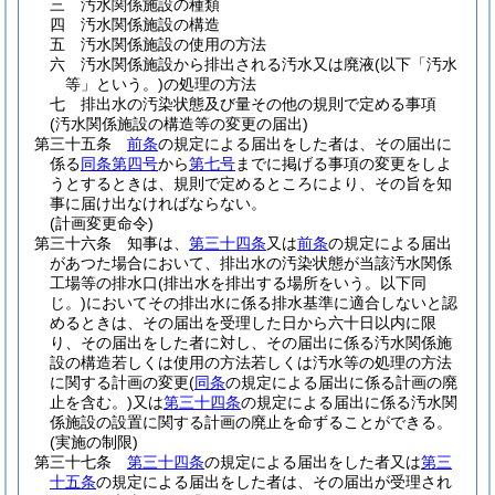
三
汚水関係施設の種類
四
汚水関係施設の構造
五
汚水関係施設の使用の方法
六
汚水関係施設から排出される汚水又は廃液
(以下「汚水
等」という。)
の処理の方法
七
排出水の汚染状態及び量その他の規則で定める事項
(汚水関係施設の構造等の変更の届出)
第三十五条
前条
の規定による届出をした者は、その届出に
係る
同条第四号
から
第七号
までに掲げる事項の変更をしよ
うとするときは、規則で定めるところにより、その旨を知
事に届け出なければならない。
(計画変更命令)
第三十六条
知事は、
第三十四条
又は
前条
の規定による届出
があつた場合において、排出水の汚染状態が当該汚水関係
工場等の排水口
(排出水を排出する場所をいう。以下同
じ。)
においてその排出水に係る排水基準に適合しないと認
めるときは、その届出を受理した日から六十日以内に限
り、その届出をした者に対し、その届出に係る汚水関係施
設の構造若しくは使用の方法若しくは汚水等の処理の方法
に関する計画の変更
(
同条
の規定による届出に係る計画の廃
止を含む。)
又は
第三十四条
の規定による届出に係る汚水関
係施設の設置に関する計画の廃止を命ずることができる。
(実施の制限)
第三十七条
第三十四条
の規定による届出をした者又は
第三
十五条
の規定による届出をした者は、その届出が受理され