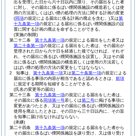
出を受理した日から六十日以内に限り、その届出をした者
に対し、その届出に係るばい煙関係施設の構造若しくは使
用の方法若しくはばい煙の処理の方法に関する計画の変更
(
同項
の規定による届出に係る計画の廃止を含む。)
又は
第
十九条第一項
の規定による届出に係るばい煙関係施設の設
置に関する計画の廃止を命ずることができる。
(実施の制限)
第二十二条
第十九条第一項
の規定による届出をした者又は
第二十条第一項
の規定による届出をした者は、その届出が
受理された日から六十日を経過した後でなければ、それぞ
れ、その届出に係るばい煙関係施設を設置し、又はその届
出に係るばい煙関係施設の構造若しくは使用の方法若しく
はばい煙の処理の方法の変更をしてはならない。
2
知事は、
第十九条第一項
又は
第二十条第一項
の規定による
届出に係る事項の内容が相当であると認めるときは、
前項
に規定する期間を短縮することができる。
(氏名の変更等の届出)
第二十三条
第十九条第一項
の規定による届出をした者は、
その届出に係る
同項第一号
若しくは
第二号
に掲げる事項に
変更があつたとき、又はその届出に係るばい煙関係施設の
使用を廃止したときは、その日から三十日以内に、その旨
を知事に届け出なければならない。
(承継)
第二十四条
第十九条第一項
の規定による届出をした者から
その届出に係るばい煙関係施設を譲り受け、又は借り受け