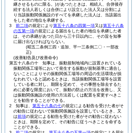
継させるものに限る。)
があつたときは、相続人、合併後存
続する法人若しくは合併により設立した法人又は分割によ
り当該振動関係施設のすべてを承継した法人は、当該届出
をした者の地位を承継する。
3
前二項
の規定により
第五十八条の四第一項
又は
第五十八条
の五第一項
の規定による届出をした者の地位を承継した者
は、その承継があつた日から三十日以内に、その旨を知事
に届け出なければならない。
(昭五二条例三四・追加、平一三条例二〇・一部改
正)
(改善勧告及び改善命令)
第五十八条の十
知事は、振動規制地域内に設置されている
振動関係工場等において発生する振動が規制基準に適合し
ないことによりその振動関係工場等の周辺の生活環境が損
なわれていると認めるときは、当該振動関係工場等を設置
している者に対し、期限を定めて、その事態を除去するた
めに必要な限度において、振動の防止の方法を改善し、又
は振動関係施設の使用の方法若しくは配置を変更すべきこ
とを勧告することができる。
2
知事は、
第五十八条の七
の規定による勧告を受けた者がそ
の勧告に従わないで振動関係施設を設置しているとき、又
は
前項
の規定による勧告を受けた者がその勧告に従わない
ときは、期限を定めて、その勧告に従うべきことを命ずる
ことができる。
3
前二項
の規定は、
第五十八条の五第一項
の規定による届出