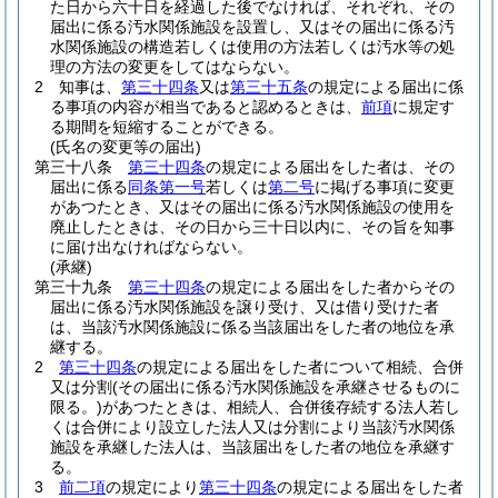
た日から六十日を経過した後でなければ、それぞれ、その
届出に係る汚水関係施設を設置し、又はその届出に係る汚
水関係施設の構造若しくは使用の方法若しくは汚水等の処
理の方法の変更をしてはならない。
2
知事は、
第三十四条
又は
第三十五条
の規定による届出に係
る事項の内容が相当であると認めるときは、
前項
に規定す
る期間を短縮することができる。
(氏名の変更等の届出)
第三十八条
第三十四条
の規定による届出をした者は、その
届出に係る
同条第一号
若しくは
第二号
に掲げる事項に変更
があつたとき、又はその届出に係る汚水関係施設の使用を
廃止したときは、その日から三十日以内に、その旨を知事
に届け出なければならない。
(承継)
第三十九条
第三十四条
の規定による届出をした者からその
届出に係る汚水関係施設を譲り受け、又は借り受けた者
は、当該汚水関係施設に係る当該届出をした者の地位を承
継する。
2
第三十四条
の規定による届出をした者について相続、合併
又は分割
(その届出に係る汚水関係施設を承継させるものに
限る。)
があつたときは、相続人、合併後存続する法人若し
くは合併により設立した法人又は分割により当該汚水関係
施設を承継した法人は、当該届出をした者の地位を承継す
る。
3
前二項
の規定により
第三十四条
の規定による届出をした者