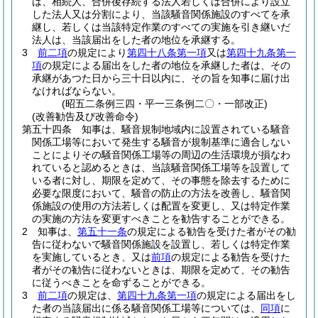
は、相続人、合併後存続する法人若しくは合併により設立
した法人又は分割により、当該騒音関係施設のすべてを承
継し、若しくは当該特定作業のすべての実施を引き継いだ
法人は、当該届出をした者の地位を承継する。
3
前二項
の規定により
第四十八条第一項
又は
第四十九条第一
項
の規定による届出をした者の地位を承継した者は、その
承継があつた日から三十日以内に、その旨を知事に届け出
なければならない。
(昭五二条例三四・平一三条例二〇・一部改正)
(改善勧告及び改善命令)
第五十四条
知事は、騒音規制地域内に設置されている騒音
関係工場等において発生する騒音が規制基準に適合しない
ことによりその騒音関係工場等の周辺の生活環境が損なわ
れていると認めるときは、当該騒音関係工場等を設置して
いる者に対し、期限を定めて、その事態を除去するために
必要な限度において、騒音の防止の方法を改善し、騒音関
係施設の使用の方法若しくは配置を変更し、又は特定作業
の実施の方法を変更すべきことを勧告することができる。
2
知事は、
第五十一条
の規定による勧告を受けた者がその勧
告に従わないで騒音関係施設を設置し、若しくは特定作業
を実施しているとき、又は
前項
の規定による勧告を受けた
者がその勧告に従わないときは、期限を定めて、その勧告
に従うべきことを命ずることができる。
3
前二項
の規定は、
第四十九条第一項
の規定による届出をし
た者の当該届出に係る騒音関係工場等については、
同項
に