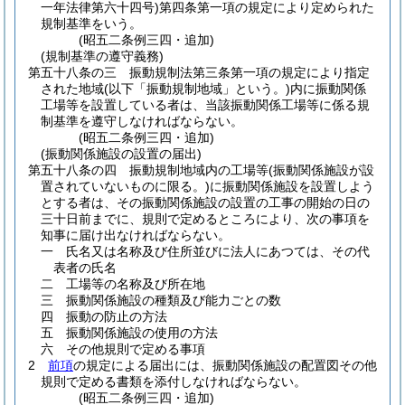
一年法律第六十四号)
第四条第一項の規定により定められた
規制基準をいう。
(昭五二条例三四・追加)
(規制基準の遵守義務)
第五十八条の三
振動規制法第三条第一項の規定により指定
された地域
(以下「振動規制地域」という。)
内に振動関係
工場等を設置している者は、当該振動関係工場等に係る規
制基準を遵守しなければならない。
(昭五二条例三四・追加)
(振動関係施設の設置の届出)
第五十八条の四
振動規制地域内の工場等
(振動関係施設が設
置されていないものに限る。)
に振動関係施設を設置しよう
とする者は、その振動関係施設の設置の工事の開始の日の
三十日前までに、規則で定めるところにより、次の事項を
知事に届け出なければならない。
一
氏名又は名称及び住所並びに法人にあつては、その代
表者の氏名
二
工場等の名称及び所在地
三
振動関係施設の種類及び能力ごとの数
四
振動の防止の方法
五
振動関係施設の使用の方法
六
その他規則で定める事項
2
前項
の規定による届出には、振動関係施設の配置図その他
規則で定める書類を添付しなければならない。
(昭五二条例三四・追加)