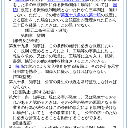
をした者の当該届出に係る振動関係工場等については、
同
項
に規定する振動規制地域となつた日から三年間は、適用
しない。
ただし、その者が
第五十八条の六第一項
の規定に
よる届出をした場合において当該届出が受理された日から
三十日を経過したときは、この限りでない。
(昭五二条例三四・追加)
第四章
雑則
(報告及び検査)
第五十九条
知事は、この条例の施行に必要な限度におい
て、規則で定めるところにより、工場等の事業主に対し、
報告を求め、又はその職員に、工場等に立ち入り、帳簿、
書類、施設その他の物件を検査させることができる。
2
前項
の規定により立入検査をする職員は、その身分を示す
証明書を携帯し、関係人に提示しなければならない。
(常時監視)
第六十条
知事は、公害の発生の状況を常時監視しなければ
ならない。
(公害防止に関する勧告)
第六十一条
知事は、現に公害が発生し、又は発生するおそ
れがあると認めるときは、その公害の発生の原因となる事
業者の行為が法令又はこの条例の規定による規制を受けな
い場合においても、その事業者に対し、公害の防止のため
に必要な措置をとることを勧告することができる。
(経過措置)