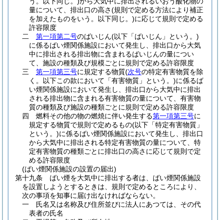
う。以下同じ。)
から大気中に排出されるいおう酸化物の
量について、排出口の高さ
(規則で定める方法により補正
を加えたものをいう。以下同じ。)
に応じて規則で定める
許容限度
二
第一項第二号
のばいじん
(以下「ばいじん」という。)
に係るばい煙関係施設において発生し、排出口から大気
中に排出される排出物に含まれるばいじんの量につい
て、施設の種類及び規模ごとに規則で定める許容限度
三
第一項第三号
に規定する物質
(
次号
の特定有害物質を除
く。以下この款において「有害物質」という。)
に係るば
い煙関係施設において発生し、排出口から大気中に排出
される排出物に含まれる有害物質の量について、有害物
質の種類及び施設の種類ごとに規則で定める許容限度
四
燃料その他の物の燃焼に伴い発生する
第一項第三号
に
規定する物質で規則で定めるもの
(以下「特定有害物質」
という。)
に係るばい煙関係施設において発生し、排出口
から大気中に排出される特定有害物質の量について、特
定有害物質の種類ごとに排出口の高さに応じて規則で定
める許容限度
(ばい煙関係施設の設置の届出)
第十九条
ばい煙を大気中に排出する者は、ばい煙関係施設
を設置しようとするときは、規則で定めるところにより、
次の事項を知事に届け出なければならない。
一
氏名又は名称及び住所並びに法人にあつては、その代
表者の氏名