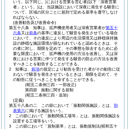
いう。以下同じ。)
における営業を営む者
(以下「深夜営業
者」という。)
は、当該施設において深夜に発生する騒音に
ついて、区域の区分ごとに規則で定める基準を遵守しなけ
ればならない。
(改善勧告及び改善命令)
第五十八条
知事は、拡声機使用者又は深夜営業者が
第五十
六条
又は
前条
の基準に違反して騒音を発生させている場合
において、その違反により周辺の生活環境又は静穏保持施
設の静穏な施設環境が損なわれていると認めるときは、そ
の者に対し、期限を定めて、その事態を除去するために必
要な限度において、拡声機の使用の方法を改善し、又は深
夜における営業に伴つて発生する騒音の防止の方法を改善
すべきことを勧告することができる。
2
知事は、
前項
の規定により勧告を受けた者がその勧告に従
わないで騒音を発生させているときは、期限を定めて、そ
の勧告に従うべきことを命ずることができる。
(昭五二条例三四・一部改正)
第四節
振動に関する規制
(昭五二条例三四・追加)
(定義)
第五十八条の二
この節において「振動関係施設」とは、
別
表第六
に掲げる施設をいう。
2
この節において「振動関係工場等」とは、振動関係施設を
設置する工場等をいう。
3
この節において「規制基準」とは、振動規制法
(昭和五十