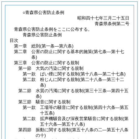
○青森県公害防止条例
昭和四十七年三月二十五日
青森県条例第二号
青森県公害防止条例をここに公布する。
青森県公害防止条例
目次
第一章
総則
(第一条―第六条)
第二章
公害の防止に関する基本的施策
(第七条―第十七
条)
第三章
公害の防止に関する規制
第一節
大気の汚染に関する規制
第一款
ばい煙に関する規制
(第十八条―第二十七条)
第二款
粉じんに関する規制
(第二十八条―第三十二
条)
第二節
水質の汚濁に関する規制
(第三十三条―第四十五
条)
第三節
騒音に関する規制
第一款
工場等の騒音に関する規制
(第四十六条―第五
十五条)
第二款
拡声機騒音及び深夜営業騒音に関する規制
(第
五十六条―第五十八条)
第四節
振動に関する規制
(第五十八条の二―第五十八条
の十)