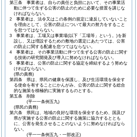
第三条
事業者は、自らの責任と負担において、その事業活
動に伴つて生ずる公害の防止のために必要な措置を講じな
ければならない。
2
事業者は、法令又はこの条例の規定に違反していないこと
を理由として、公害の防止について最大の努力をすること
を怠つてはならない。
3
事業者は、工場又は事業場
(以下「工場等」という。)
を新
設し、又は増設するための敷地の選定にあたつては、公害
の防止に関する配慮を怠つてはならない。
4
事業者は、その事業活動に伴つて生ずる公害の防止に関す
る技術の研究開発及び導入に努めなければならない。
5
事業者は、公害の防止に関する協定を締結するよう努めな
ければならない。
(県の責務)
第四条
県は、県民の健康を保護し、及び生活環境を保全す
る使命を有することにかんがみ、公害の防止に関する総合
的な施策を積極的に実施するものとする。
第五条
削除
(平一一条例五九)
(県民の責務)
第六条
県民は、地域の良好な環境を保全するため、国及び
県が実施する公害の防止に関する施策に協力するととも
に、公害を発生させることのないように努めなければなら
ない。
(平一一条例五九・一部改正)