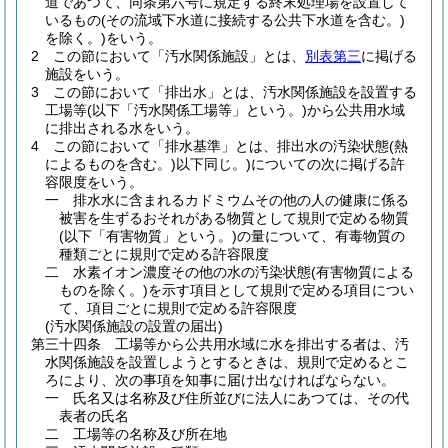
道であつて、同条第六号に規定する終末処理場を設置して
いるもの
(その流域下水道に接続する公共下水道を含む。)
を除く。)
をいう。
2
この節において「汚水関係施設」とは、
別表第三
に掲げる
施設をいう。
3
この節において「排出水」とは、汚水関係施設を設置する
工場等
(以下「汚水関係工場等」という。)
から公共用水域
に排出される水をいう。
4
この節において「排水基準」とは、排出水の汚染状態
(熱
によるものを含む。)
以下同じ。
)についての次に掲げる許
容限度をいう。
一
排水水に含まれるカドミウムその他の人の健康に係る
被害を生ずるおそれがある物質として規則で定める物質
(以下「有害物質」という。)
の量について、有毒物質の
種類ごとに規則で定める許容限度
二
水素イオン濃度その他の水の汚染状態
(有害物質による
ものを除く。)
を示す項目として規則で定める項目につい
て、項目ごとに規則で定める許容限度
(汚水関係施設の設置の届出)
第三十四条
工場等から公共用水域に水を排出する者は、汚
水関係施設を設置しようとするときは、規則で定めるとこ
ろにより、次の事項を知事に届け出なければならない。
一
氏名又は名称及び住所並びに法人にあつては、その代
表者の氏名
二
工場等の名称及び所在地