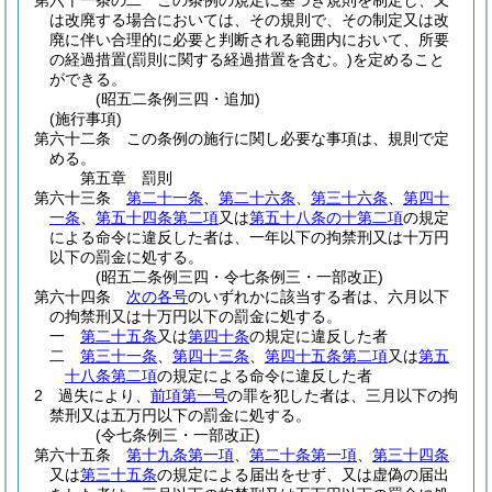
第六十一条の二
この条例の規定に基づき規則を制定し、又
は改廃する場合においては、その規則で、その制定又は改
廃に伴い合理的に必要と判断される範囲内において、所要
の経過措置
(罰則に関する経過措置を含む。)
を定めること
ができる。
(昭五二条例三四・追加)
(施行事項)
第六十二条
この条例の施行に関し必要な事項は、規則で定
める。
第五章
罰則
第六十三条
第二十一条
、
第二十六条
、
第三十六条
、
第四十
一条
、
第五十四条第二項
又は
第五十八条の十第二項
の規定
による命令に違反した者は、一年以下の拘禁刑又は十万円
以下の罰金に処する。
(昭五二条例三四・令七条例三・一部改正)
第六十四条
次の各号
のいずれかに該当する者は、六月以下
の拘禁刑又は十万円以下の罰金に処する。
一
第二十五条
又は
第四十条
の規定に違反した者
二
第三十一条
、
第四十三条
、
第四十五条第二項
又は
第五
十八条第二項
の規定による命令に違反した者
2
過失により、
前項第一号
の罪を犯した者は、三月以下の拘
禁刑又は五万円以下の罰金に処する。
(令七条例三・一部改正)
第六十五条
第十九条第一項
、
第二十条第一項
、
第三十四条
又は
第三十五条
の規定による届出をせず、又は虚偽の届出