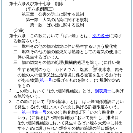
第十六条及び第十七条
削除
(平八条例四三)
第三章
公害の防止に関する規制
第一節
大気の汚染に関する規制
第一款
ばい煙に関する規制
(定義)
第十八条
この款において「ばい煙」とは、
次の各号
に掲げ
る物質をいう。
一
燃料その他の物の燃焼に伴い発生するいおう酸化物
二
燃料その他の物の燃焼又は熱源としての電気の使用に
伴い発生するばいじん
三
物の燃焼その他の処理
(機械的処理を除く。)
に伴い発
ふつ
生する物質のうち、カドミウム、塩素、
化水素、鉛そ
弗
の他の人の健康又は生活環境に係る被害を生ずるおそれ
がある物質
(
第一号
に掲げるものを除く。)
で規則で定め
るもの
2
この款において「ばい煙関係施設」とは、
別表第一
に掲げ
る施設をいう。
3
この款において「排出基準」とは、ばい煙関係施設におい
て発生するばい煙についての次に掲げる許容限度をいう。
一
第一項第一号
のいおう酸化物
(以下「いおう酸化物」と
いう。)
に係るばい煙関係施設において発生し、排出口
(ばい煙関係施設において発生するばい煙を大気中に排出
するために設けられた煙突その他の施設の開口部をい