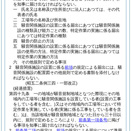
を知事に届け出なければならない。
一
氏名又は名称及び住所並びに法人にあつては、その代
表者の氏名
二
工場等の名称及び所在地
三
騒音関係施設の設置に係る届出にあつては騒音関係施
設の種類及び能力ごとの数、特定作業の実施に係る届出
にあつては特定作業の種類
四
騒音の防止の方法
五
騒音関係施設の設置に係る届出にあつては騒音関係施
設の使用の方法、特定作業の実施に係る届出にあつては
特定作業の実施の方法
六
その他規則で定める事項
2
騒音関係施設の設置に係る
前項
の規定による届出には、騒
音関係施設の配置図その他規則で定める書類を添付しなけ
ればならない。
(昭五二条例三四・一部改正)
(経過措置)
第四十九条
一の地域が騒音規制地域となつた際現にその地
域内の工場等に騒音関係施設を設置している者
(設置の工事
をしている者を含む。)
又はその地域内の工場等において特
定作業を実施している者
(実施に係る工事をしている者を含
む。)
は、当該地域が騒音規制地域となつた日から三十日以
内に、規則で定めるところにより、
前条第一項各号
に掲げ
る事項を知事に届け出なければならない。
2
前条第二項
の規定は、
前項
の規定による届出について準用