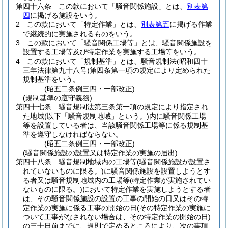
第四十六条
この款において「騒音関係施設」とは、
別表第
四
に掲げる施設をいう。
2
この款において「特定作業」とは、
別表第五
に掲げる作業
で継続的に実施されるものをいう。
3
この款において「騒音関係工場等」とは、騒音関係施設を
設置する工場等及び特定作業を実施する工場等をいう。
4
この款において「規制基準」とは、騒音規制法
(昭和四十
三年法律第九十八号)
第四条第一項の規定により定められた
規制基準をいう。
(昭五二条例三四・一部改正)
(規制基準の遵守義務)
第四十七条
騒音規制法第三条第一項の規定により指定され
た地域
(以下「騒音規制地域」という。)
内に騒音関係工場
等を設置している者は、当該騒音関係工場等に係る規制基
準を遵守しなければならない。
(昭五二条例三四・一部改正)
(騒音関係施設の設置又は特定作業の実施の届出)
第四十八条
騒音規制地域内の工場等
(騒音関係施設が設置さ
れていないものに限る。)
に騒音関係施設を設置しようとす
る者又は騒音規制地域内の工場等
(特定作業が実施されてい
ないものに限る。)
において特定作業を実施しようとする者
は、その騒音関係施設の設置の工事の開始の日又はその特
定作業の実施に係る工事の開始の日
(その特定作業の実施に
ついて工事がなされない場合は、その特定作業の開始の日)
の三十日前までに、規則で定めるところにより、次の事項