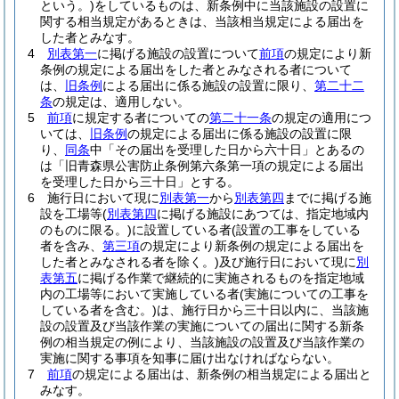
という。)
をしているものは、新条例中に当該施設の設置に
関する相当規定があるときは、当該相当規定による届出を
した者とみなす。
4
別表第一
に掲げる施設の設置について
前項
の規定により新
条例の規定による届出をした者とみなされる者について
は、
旧条例
による届出に係る施設の設置に限り、
第二十二
条
の規定は、適用しない。
5
前項
に規定する者についての
第二十一条
の規定の適用につ
いては、
旧条例
の規定による届出に係る施設の設置に限
り、
同条
中「その届出を受理した日から六十日」とあるの
は「旧青森県公害防止条例第六条第一項の規定による届出
を受理した日から三十日」とする。
6
施行日において現に
別表第一
から
別表第四
までに掲げる施
設を工場等
(
別表第四
に掲げる施設にあつては、指定地域内
のものに限る。)
に設置している者
(設置の工事をしている
者を含み、
第三項
の規定により新条例の規定による届出を
した者とみなされる者を除く。)
及び施行日において現に
別
表第五
に掲げる作業で継続的に実施されるものを指定地域
内の工場等において実施している者
(実施についての工事を
している者を含む。)
は、施行日から三十日以内に、当該施
設の設置及び当該作業の実施についての届出に関する新条
例の相当規定の例により、当該施設の設置及び当該作業の
実施に関する事項を知事に届け出なければならない。
7
前項
の規定による届出は、新条例の相当規定による届出と
みなす。