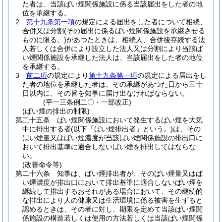
た者は、当該ばい煙関係施設に係る当該届出をした者の地
位を承継する。
2
第十九条第一項
の規定による届出をした者について相続、
合併又は分割
(その届出に係るばい煙関係施設を承継させる
ものに限る。)
があつたときは、相続人、合併後存続する法
人若しくは合併により設立した法人又は分割により当該ば
い煙関係施設を承継した法人は、当該届出をした者の地位
を承継する。
3
前二項
の規定により
第十九条第一項
の規定による届出をし
た者の地位を承継した者は、その承継があつた日から三十
日以内に、その旨を知事に届け出なければならない。
(平一三条例二〇・一部改正)
(ばい煙の排出の制限)
第二十五条
ばい煙関係施設において発生するばい煙を大気
中に排出する者
(以下「ばい煙排出者」という。)
は、その
ばい煙量又はばい煙濃度が当該ばい煙関係施設の排出口に
おいて排出基準に適合しないばい煙を排出してはならな
い。
(改善命令等)
第二十六条
知事は、ばい煙排出者が、そのばい煙量又はば
い煙濃度が排出口において排出基準に適合しないばい煙を
継続して排出するおそれがある場合において、その継続的
な排出により人の健康又は生活環境に係る被害を生ずると
認めるときは、その者に対し、期限を定めて当該ばい煙関
係施設の構造若しくは使用の方法若しくは当該ばい煙関係