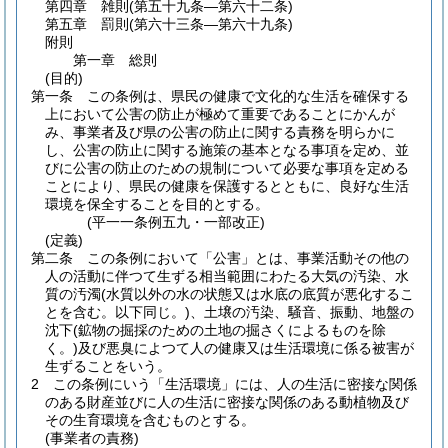
第四章
雑則
(第五十九条―第六十二条)
第五章
罰則
(第六十三条―第六十九条)
附則
第一章
総則
(目的)
第一条
この条例は、県民の健康で文化的な生活を確保する
上において公害の防止が極めて重要であることにかんが
み、事業者及び県の公害の防止に関する責務を明らかに
し、公害の防止に関する施策の基本となる事項を定め、並
びに公害の防止のための規制について必要な事項を定める
ことにより、県民の健康を保護するとともに、良好な生活
環境を保全することを目的とする。
(平一一条例五九・一部改正)
(定義)
第二条
この条例において「公害」とは、事業活動その他の
人の活動に伴つて生ずる相当範囲にわたる大気の汚染、水
質の汚濁
(水質以外の水の状態又は水底の底質が悪化するこ
とを含む。以下同じ。)
、土壌の汚染、騒音、振動、地盤の
沈下
(鉱物の掘採のための土地の掘さくによるものを除
く。)
及び悪臭によつて人の健康又は生活環境に係る被害が
生ずることをいう。
2
この条例にいう「生活環境」には、人の生活に密接な関係
のある財産並びに人の生活に密接な関係のある動植物及び
その生育環境を含むものとする。
(事業者の責務)