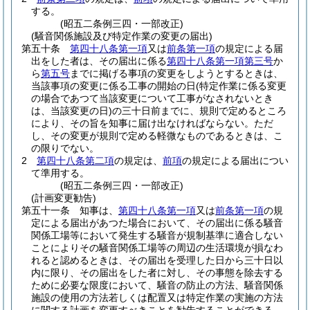
する。
(昭五二条例三四・一部改正)
(騒音関係施設及び特定作業の変更の届出)
第五十条
第四十八条第一項
又は
前条第一項
の規定による届
出をした者は、その届出に係る
第四十八条第一項第三号
か
ら
第五号
までに掲げる事項の変更をしようとするときは、
当該事項の変更に係る工事の開始の日
(特定作業に係る変更
の場合であつて当該変更について工事がなされないとき
は、当該変更の日)
の三十日前までに、規則で定めるところ
により、その旨を知事に届け出なければならない。
ただ
し、その変更が規則で定める軽微なものであるときは、こ
の限りでない。
2
第四十八条第二項
の規定は、
前項
の規定による届出につい
て準用する。
(昭五二条例三四・一部改正)
(計画変更勧告)
第五十一条
知事は、
第四十八条第一項
又は
前条第一項
の規
定による届出があつた場合において、その届出に係る騒音
関係工場等において発生する騒音が規制基準に適合しない
ことによりその騒音関係工場等の周辺の生活環境が損なわ
れると認めるときは、その届出を受理した日から三十日以
内に限り、その届出をした者に対し、その事態を除去する
ために必要な限度において、騒音の防止の方法、騒音関係
施設の使用の方法若しくは配置又は特定作業の実施の方法