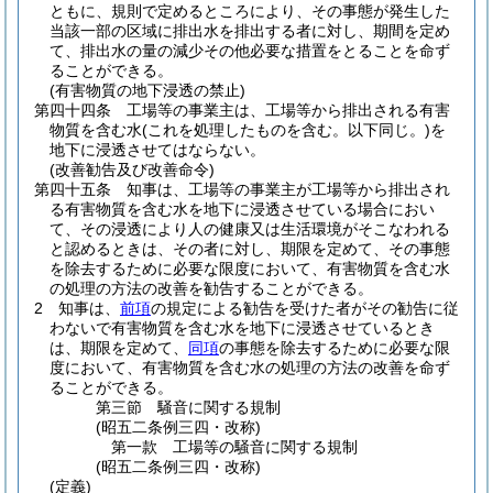
ともに、規則で定めるところにより、その事態が発生した
当該一部の区域に排出水を排出する者に対し、期間を定め
て、排出水の量の減少その他必要な措置をとることを命ず
ることができる。
(有害物質の地下浸透の禁止)
第四十四条
工場等の事業主は、工場等から排出される有害
物質を含む水
(これを処理したものを含む。以下同じ。)
を
地下に浸透させてはならない。
(改善勧告及び改善命令)
第四十五条
知事は、工場等の事業主が工場等から排出され
る有害物質を含む水を地下に浸透させている場合におい
て、その浸透により人の健康又は生活環境がそこなわれる
と認めるときは、その者に対し、期限を定めて、その事態
を除去するために必要な限度において、有害物質を含む水
の処理の方法の改善を勧告することができる。
2
知事は、
前項
の規定による勧告を受けた者がその勧告に従
わないで有害物質を含む水を地下に浸透させているとき
は、期限を定めて、
同項
の事態を除去するために必要な限
度において、有害物質を含む水の処理の方法の改善を命ず
ることができる。
第三節
騒音に関する規制
(昭五二条例三四・改称)
第一款
工場等の騒音に関する規制
(昭五二条例三四・改称)
(定義)