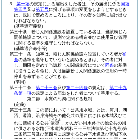
3
第一項
の規定による届出をした者は、その届出に係る
同項
第四号
又は
第五号
に掲げる事項の変更をしようとするとき
は、規則で定めるところにより、その旨を知事に届け出な
ければならない。
(基準遵守義務)
第三十条
粉じん関係施設を設置している者は、当該粉じん
関係施設について、規則で定める構造並びに使用及び管理
に関する基準を遵守しなければならない。
(基準適合命令等)
第三十一条
知事は、粉じん関係施設を設置している者が
前
条
の基準を遵守していないと認めるときは、その者に対
し、期限を定めて当該粉じん関係施設について
同条
の基準
に従うことを命じ、又は当該粉じん関係施設の使用の一時
停止を命ずることができる。
(準用)
第三十二条
第二十三条
及び
第二十四条
の規定は、
第二十九
条第一項
の規定による届出をした者について準用する。
第二節
水質の汚濁に関する規制
(定義)
第三十三条
この節において「公共用水域」とは、河川、湖
沼、港湾、沿岸海域その他公共の用に供される水域及びこ
こうきよ
れに接続する公共
、かんがい用水路その他公共の用
溝渠
に供される水路
(下水道法
(昭和三十三年法律第七十九号)
第
二条第三号及び第四号に規定する公共下水道及び流域下水