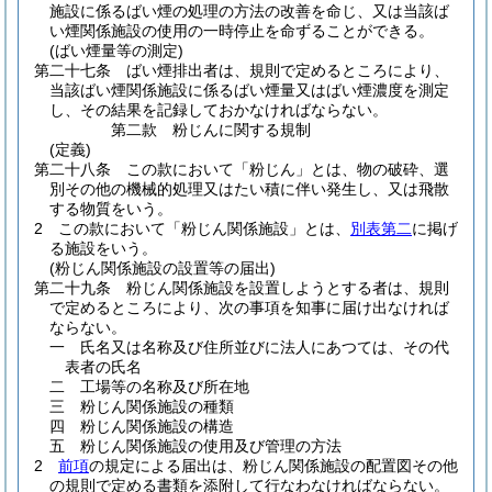
施設に係るばい煙の処理の方法の改善を命じ、又は当該ば
い煙関係施設の使用の一時停止を命ずることができる。
(ばい煙量等の測定)
第二十七条
ばい煙排出者は、規則で定めるところにより、
当該ばい煙関係施設に係るばい煙量又はばい煙濃度を測定
し、その結果を記録しておかなければならない。
第二款
粉じんに関する規制
(定義)
第二十八条
この款において「粉じん」とは、物の破砕、選
別その他の機械的処理又はたい積に伴い発生し、又は飛散
する物質をいう。
2
この款において「粉じん関係施設」とは、
別表第二
に掲げ
る施設をいう。
(粉じん関係施設の設置等の届出)
第二十九条
粉じん関係施設を設置しようとする者は、規則
で定めるところにより、次の事項を知事に届け出なければ
ならない。
一
氏名又は名称及び住所並びに法人にあつては、その代
表者の氏名
二
工場等の名称及び所在地
三
粉じん関係施設の種類
四
粉じん関係施設の構造
五
粉じん関係施設の使用及び管理の方法
2
前項
の規定による届出は、粉じん関係施設の配置図その他
の規則で定める書類を添附して行なわなければならない。