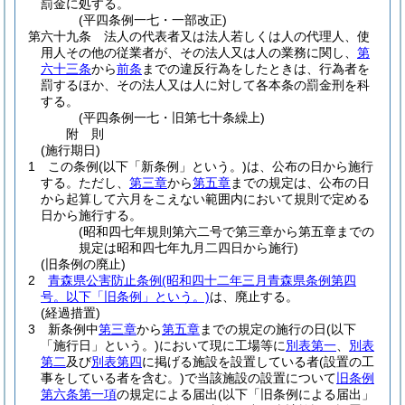
罰金に処する。
(平四条例一七・一部改正)
第六十九条
法人の代表者又は法人若しくは人の代理人、使
用人その他の従業者が、その法人又は人の業務に関し、
第
六十三条
から
前条
までの違反行為をしたときは、行為者を
罰するほか、その法人又は人に対して各本条の罰金刑を科
する。
(平四条例一七・旧第七十条繰上)
附
則
(施行期日)
1
この条例
(以下「新条例」という。)
は、公布の日から施行
する。
ただし、
第三章
から
第五章
までの規定は、公布の日
から起算して六月をこえない範囲内において規則で定める
日から施行する。
(昭和四七年規則第六二号で第三章から第五章までの
規定は昭和四七年九月二四日から施行)
(旧条例の廃止)
2
青森県公害防止条例
(昭和四十二年三月青森県条例第四
号。以下「旧条例」という。)
は、廃止する。
(経過措置)
3
新条例中
第三章
から
第五章
までの規定の施行の日
(以下
「施行日」という。)
において現に工場等に
別表第一
、
別表
第二
及び
別表第四
に掲げる施設を設置している者
(設置の工
事をしている者を含む。)
で当該施設の設置について
旧条例
第六条第一項
の規定による届出
(以下「旧条例による届出」