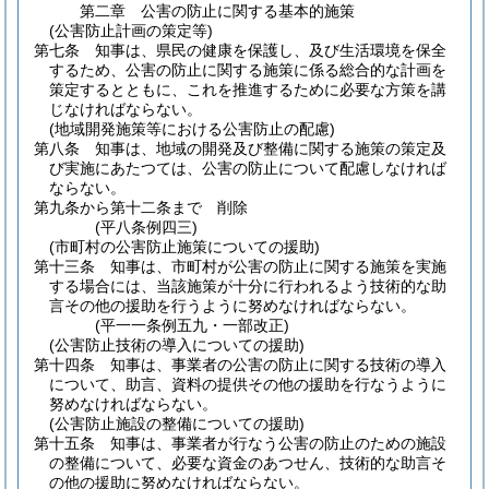
第二章
公害の防止に関する基本的施策
(公害防止計画の策定等)
第七条
知事は、県民の健康を保護し、及び生活環境を保全
するため、公害の防止に関する施策に係る総合的な計画を
策定するとともに、これを推進するために必要な方策を講
じなければならない。
(地域開発施策等における公害防止の配慮)
第八条
知事は、地域の開発及び整備に関する施策の策定及
び実施にあたつては、公害の防止について配慮しなければ
ならない。
第九条から第十二条まで
削除
(平八条例四三)
(市町村の公害防止施策についての援助)
第十三条
知事は、市町村が公害の防止に関する施策を実施
する場合には、当該施策が十分に行われるよう技術的な助
言その他の援助を行うように努めなければならない。
(平一一条例五九・一部改正)
(公害防止技術の導入についての援助)
第十四条
知事は、事業者の公害の防止に関する技術の導入
について、助言、資料の提供その他の援助を行なうように
努めなければならない。
(公害防止施設の整備についての援助)
第十五条
知事は、事業者が行なう公害の防止のための施設
の整備について、必要な資金のあつせん、技術的な助言そ
の他の援助に努めなければならない。