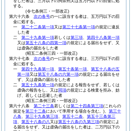
をした者は、三月以下の拘禁刑又は五万円以下の罰金に処
する。
(令七条例三・一部改正)
第六十六条
次の各号
の一に該当する者は、五万円以下の罰
金に処する。
一
第二十二条第一項
又は
第三十七条第一項
の規定に違反
した者
二
第二十九条第一項
若しくは
第三項
、
第四十八条第一項
又は
第五十八条の四第一項
の規定による届出をせず、又
は虚偽の届出をした者
(昭五二条例三四・一部改正)
第六十七条
次の各号
の一に該当する者は、三万円以下の罰
金に処する。
一
第四十九条第一項
、
第五十条第一項
、
第五十八条の五
第一項
又は
第五十八条の六第一項
の規定による届出をせ
ず、又は虚偽の届出をした者
二
第五十九条第一項
の規定による報告をせず、若しくは
虚偽の報告をし、又は
同項
の規定による検査を拒み、妨
げ、若しくは忌避した者
(昭五二条例三四・一部改正)
第六十八条
第二十三条
若しくは
第二十四条第三項
(これらの
規定を
第三十二条
において準用する場合を含む。)
、
第三十
八条
、
第三十九条第三項
、
第五十二条
、
第五十三条第三
項
、
第五十八条の八
又は
第五十八条の九第三項
の規定によ
る届出をせず、又は虚偽の届出をした者は、二万円以下の