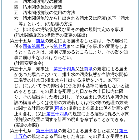
三
汚水関係施設の種類
四
汚水関係施設の構造
五
汚水関係施設の使用の方法
六
汚水関係施設から排出される汚水又は廃液
(以下「汚水
等」という。)
の処理の方法
七
排出水の汚染状態及び量その他の規則で定める事項
(汚水関係施設の構造等の変更の届出)
第三十五条
前条
の規定による届出をした者は、その届出に
係る
同条第四号
から
第七号
までに掲げる事項の変更をしよ
うとするときは、規則で定めるところにより、その旨を知
事に届け出なければならない。
(計画変更命令)
第三十六条
知事は、
第三十四条
又は
前条
の規定による届出
があつた場合において、排出水の汚染状態が当該汚水関係
工場等の排水口
(排出水を排出する場所をいう。以下同
じ。)
においてその排出水に係る排水基準に適合しないと認
めるときは、その届出を受理した日から六十日以内に限
り、その届出をした者に対し、その届出に係る汚水関係施
設の構造若しくは使用の方法若しくは汚水等の処理の方法
に関する計画の変更
(
同条
の規定による届出に係る計画の廃
止を含む。)
又は
第三十四条
の規定による届出に係る汚水関
係施設の設置に関する計画の廃止を命ずることができる。
(実施の制限)
第三十七条
第三十四条
の規定による届出をした者又は
第三
十五条
の規定による届出をした者は、その届出が受理され