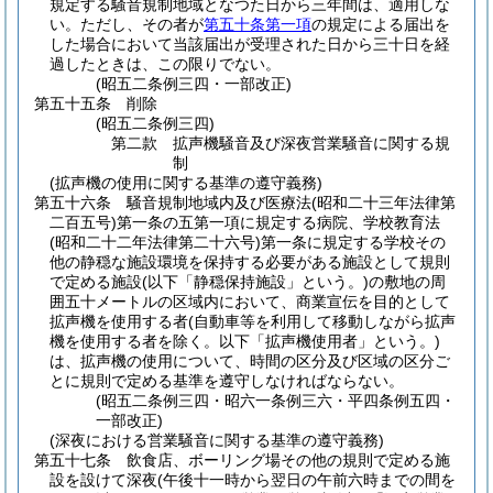
規定する騒音規制地域となつた日から三年間は、適用しな
い。
ただし、その者が
第五十条第一項
の規定による届出を
した場合において当該届出が受理された日から三十日を経
過したときは、この限りでない。
(昭五二条例三四・一部改正)
第五十五条
削除
(昭五二条例三四)
第二款
拡声機騒音及び深夜営業騒音に関する規
制
(拡声機の使用に関する基準の遵守義務)
第五十六条
騒音規制地域内及び医療法
(昭和二十三年法律第
二百五号)
第一条の五第一項に規定する病院、学校教育法
(昭和二十二年法律第二十六号)
第一条に規定する学校その
他の静穏な施設環境を保持する必要がある施設として規則
で定める施設
(以下「静穏保持施設」という。)
の敷地の周
囲五十メートルの区域内において、商業宣伝を目的として
拡声機を使用する者
(自動車等を利用して移動しながら拡声
機を使用する者を除く。以下「拡声機使用者」という。)
は、拡声機の使用について、時間の区分及び区域の区分ご
とに規則で定める基準を遵守しなければならない。
(昭五二条例三四・昭六一条例三六・平四条例五四・
一部改正)
(深夜における営業騒音に関する基準の遵守義務)
第五十七条
飲食店、ボーリング場その他の規則で定める施
設を設けて深夜
(午後十一時から翌日の午前六時までの間を