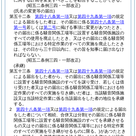
に関する計画を変更すべきことを勧告することができる。
(昭五二条例三四・一部改正)
(氏名の変更等の届出)
第五十二条
第四十八条第一項
又は
第四十九条第一項
の規定
による届出をした者は、その届出に係る
第四十八条第一項
第一号
若しくは
第二号
に掲げる事項に変更があつたとき、
その届出に係る騒音関係工場等に設置する騒音関係施設の
すべての使用を廃止したとき、又はその届出に係る騒音関
係工場等における特定作業のすべての実施を廃止したとき
は、その日から三十日以内に、その旨を知事に届け出なけ
ればならない。
(昭五二条例三四・一部改正)
(承継)
第五十三条
第四十八条第一項
又は
第四十九条第一項
の規定
による届出をした者から、その届出に係る騒音関係工場等
に設置する騒音関係施設のすべてを譲り受け、若しくは借
り受けた者又はその届出に係る騒音関係工場等における特
定作業のすべての実施を引き継いだ者は、当該騒音関係施
設又は当該特定作業に係る当該届出をした者の地位を承継
する。
2
第四十八条第一項
又は
第四十九条第一項
の規定による届出
をした者について相続、合併又は分割
(その届出に係る騒音
関係工場等に設置する騒音関係施設のすべてを承継させる
もの又はその届出に係る騒音関係工場等における特定作業
のすべての実施を引き継がせるものに限る。)
があつたとき