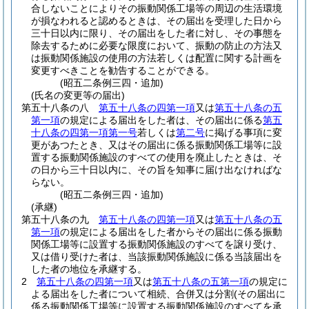
合しないことによりその振動関係工場等の周辺の生活環境
が損なわれると認めるときは、その届出を受理した日から
三十日以内に限り、その届出をした者に対し、その事態を
除去するために必要な限度において、振動の防止の方法又
は振動関係施設の使用の方法若しくは配置に関する計画を
変更すべきことを勧告することができる。
(昭五二条例三四・追加)
(氏名の変更等の届出)
第五十八条の八
第五十八条の四第一項
又は
第五十八条の五
第一項
の規定による届出をした者は、その届出に係る
第五
十八条の四第一項第一号
若しくは
第二号
に掲げる事項に変
更があつたとき、又はその届出に係る振動関係工場等に設
置する振動関係施設のすべての使用を廃止したときは、そ
の日から三十日以内に、その旨を知事に届け出なければな
らない。
(昭五二条例三四・追加)
(承継)
第五十八条の九
第五十八条の四第一項
又は
第五十八条の五
第一項
の規定による届出をした者からその届出に係る振動
関係工場等に設置する振動関係施設のすべてを譲り受け、
又は借り受けた者は、当該振動関係施設に係る当該届出を
した者の地位を承継する。
2
第五十八条の四第一項
又は
第五十八条の五第一項
の規定に
よる届出をした者について相続、合併又は分割
(その届出に
係る振動関係工場等に設置する振動関係施設のすべてを承