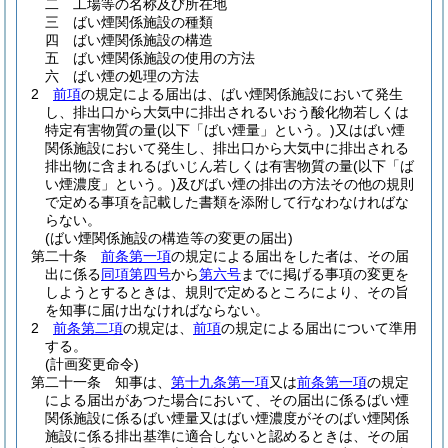
二
工場等の名称及び所在地
三
ばい煙関係施設の種類
四
ばい煙関係施設の構造
五
ばい煙関係施設の使用の方法
六
ばい煙の処理の方法
2
前項
の規定による届出は、ばい煙関係施設において発生
し、排出口から大気中に排出されるいおう酸化物若しくは
特定有害物質の量
(以下「ばい煙量」という。)
又はばい煙
関係施設において発生し、排出口から大気中に排出される
排出物に含まれるばいじん若しくは有害物質の量
(以下「ば
い煙濃度」という。)
及びばい煙の排出の方法その他の規則
で定める事項を記載した書類を添附して行なわなければな
らない。
(ばい煙関係施設の構造等の変更の届出)
第二十条
前条第一項
の規定による届出をした者は、その届
出に係る
同項第四号
から
第六号
までに掲げる事項の変更を
しようとするときは、規則で定めるところにより、その旨
を知事に届け出なければならない。
2
前条第二項
の規定は、
前項
の規定による届出について準用
する。
(計画変更命令)
第二十一条
知事は、
第十九条第一項
又は
前条第一項
の規定
による届出があつた場合において、その届出に係るばい煙
関係施設に係るばい煙量又はばい煙濃度がそのばい煙関係
施設に係る排出基準に適合しないと認めるときは、その届