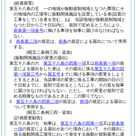
(経過措置)
第五十八条の五
一の地域が振動規制地域となつた際現にそ
の地域内の工場等に振動関係施設を設置している者
(設置の
工事をしている者を含む。)
は、当該地域が振動規制地域と
なつた日から三十日以内に、規則で定めるところにより、
前条第一項各号
に掲げる事項を知事に届け出なければなら
ない。
2
前条第二項
の規定は、
前条
の規定による届出について準用
する。
(昭五二条例三四・追加)
(振動関係施設の変更の届出)
第五十八条の六
第五十八条の四第一項
又は
前条第一項
の規
定による届出をした者は、その届出に係る
第五十八条の四
第一項第三号
から
第五号
までに掲げる事項の変更をしよう
とするときは、当該事項の変更に係る工事の開始の日の三
十日前までに、規則で定めるところにより、その旨を知事
に届け出なければならない。
ただし、その変更が規則で定
める軽微なものであるときは、この限りでない。
2
第五十八条の四第二項
の規定は、
前項
の規定による届出に
ついて準用する。
(昭五二条例三四・追加)
(計画変更勧告)
第五十八条の七
知事は、
第五十八条の四第一項
又は
前条第
一項
の規定による届出があつた場合において、その届出に
係る振動関係工場等において発生する振動が規制基準に適