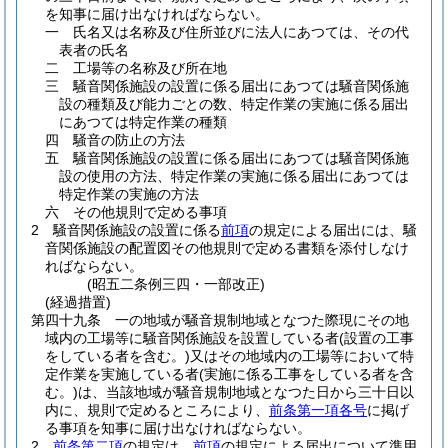
を知事に届け出なければならない。
一
氏名又は名称及び住所並びに法人にあつては、その代
表者の氏名
二
工場等の名称及び所在地
三
騒音関係施設の設置に係る届出にあつては騒音関係施
設の種類及び能力ごとの数、特定作業の実施に係る届出
にあつては特定作業の種類
四
騒音の防止の方法
五
騒音関係施設の設置に係る届出にあつては騒音関係施
設の使用の方法、特定作業の実施に係る届出にあつては
特定作業の実施の方法
六
その他規則で定める事項
2
騒音関係施設の設置に係る
前項
の規定による届出には、騒
音関係施設の配置図その他規則で定める書類を添付しなけ
ればならない。
(昭五二条例三四・一部改正)
(経過措置)
第四十九条
一の地域が騒音規制地域となつた際現にその地
域内の工場等に騒音関係施設を設置している者
(設置の工事
をしている者を含む。)
又はその地域内の工場等において特
定作業を実施している者
(実施に係る工事をしている者を含
む。)
は、当該地域が騒音規制地域となつた日から三十日以
内に、規則で定めるところにより、
前条第一項各号
に掲げ
る事項を知事に届け出なければならない。
2
前条第二項
の規定は、
前項
の規定による届出について準用