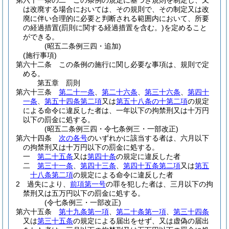
第六十一条の二
この条例の規定に基づき規則を制定し、又
は改廃する場合においては、その規則で、その制定又は改
廃に伴い合理的に必要と判断される範囲内において、所要
の経過措置
(罰則に関する経過措置を含む。)
を定めること
ができる。
(昭五二条例三四・追加)
(施行事項)
第六十二条
この条例の施行に関し必要な事項は、規則で定
める。
第五章
罰則
第六十三条
第二十一条
、
第二十六条
、
第三十六条
、
第四十
一条
、
第五十四条第二項
又は
第五十八条の十第二項
の規定
による命令に違反した者は、一年以下の拘禁刑又は十万円
以下の罰金に処する。
(昭五二条例三四・令七条例三・一部改正)
第六十四条
次の各号
のいずれかに該当する者は、六月以下
の拘禁刑又は十万円以下の罰金に処する。
一
第二十五条
又は
第四十条
の規定に違反した者
二
第三十一条
、
第四十三条
、
第四十五条第二項
又は
第五
十八条第二項
の規定による命令に違反した者
2
過失により、
前項第一号
の罪を犯した者は、三月以下の拘
禁刑又は五万円以下の罰金に処する。
(令七条例三・一部改正)
第六十五条
第十九条第一項
、
第二十条第一項
、
第三十四条
又は
第三十五条
の規定による届出をせず、又は虚偽の届出