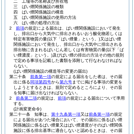
二
工場等の名称及び所在地
三
ばい煙関係施設の種類
四
ばい煙関係施設の構造
五
ばい煙関係施設の使用の方法
六
ばい煙の処理の方法
2
前項
の規定による届出は、ばい煙関係施設において発生
し、排出口から大気中に排出されるいおう酸化物若しくは
特定有害物質の量
(以下「ばい煙量」という。)
又はばい煙
関係施設において発生し、排出口から大気中に排出される
排出物に含まれるばいじん若しくは有害物質の量
(以下「ば
い煙濃度」という。)
及びばい煙の排出の方法その他の規則
で定める事項を記載した書類を添附して行なわなければな
らない。
(ばい煙関係施設の構造等の変更の届出)
第二十条
前条第一項
の規定による届出をした者は、その届
出に係る
同項第四号
から
第六号
までに掲げる事項の変更を
しようとするときは、規則で定めるところにより、その旨
を知事に届け出なければならない。
2
前条第二項
の規定は、
前項
の規定による届出について準用
する。
(計画変更命令)
第二十一条
知事は、
第十九条第一項
又は
前条第一項
の規定
による届出があつた場合において、その届出に係るばい煙
関係施設に係るばい煙量又はばい煙濃度がそのばい煙関係
施設に係る排出基準に適合しないと認めるときは、その届