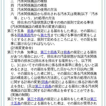
三
汚水関係施設の種類
四
汚水関係施設の構造
五
汚水関係施設の使用の方法
六
汚水関係施設から排出される汚水又は廃液
(以下「汚水
等」という。)
の処理の方法
七
排出水の汚染状態及び量その他の規則で定める事項
(汚水関係施設の構造等の変更の届出)
第三十五条
前条
の規定による届出をした者は、その届出に
係る
同条第四号
から
第七号
までに掲げる事項の変更をしよ
うとするときは、規則で定めるところにより、その旨を知
事に届け出なければならない。
(計画変更命令)
第三十六条
知事は、
第三十四条
又は
前条
の規定による届出
があつた場合において、排出水の汚染状態が当該汚水関係
工場等の排水口
(排出水を排出する場所をいう。以下同
じ。)
においてその排出水に係る排水基準に適合しないと認
めるときは、その届出を受理した日から六十日以内に限
り、その届出をした者に対し、その届出に係る汚水関係施
設の構造若しくは使用の方法若しくは汚水等の処理の方法
に関する計画の変更
(
同条
の規定による届出に係る計画の廃
止を含む。)
又は
第三十四条
の規定による届出に係る汚水関
係施設の設置に関する計画の廃止を命ずることができる。
(実施の制限)
第三十七条
第三十四条
の規定による届出をした者又は
第三
十五条
の規定による届出をした者は、その届出が受理され