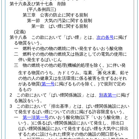
第十六条及び第十七条
削除
(平八条例四三)
第三章
公害の防止に関する規制
第一節
大気の汚染に関する規制
第一款
ばい煙に関する規制
(定義)
第十八条
この款において「ばい煙」とは、
次の各号
に掲げ
る物質をいう。
一
燃料その他の物の燃焼に伴い発生するいおう酸化物
二
燃料その他の物の燃焼又は熱源としての電気の使用に
伴い発生するばいじん
三
物の燃焼その他の処理
(機械的処理を除く。)
に伴い発
ふつ
生する物質のうち、カドミウム、塩素、
化水素、鉛そ
弗
の他の人の健康又は生活環境に係る被害を生ずるおそれ
がある物質
(
第一号
に掲げるものを除く。)
で規則で定め
るもの
2
この款において「ばい煙関係施設」とは、
別表第一
に掲げ
る施設をいう。
3
この款において「排出基準」とは、ばい煙関係施設におい
て発生するばい煙についての次に掲げる許容限度をいう。
一
第一項第一号
のいおう酸化物
(以下「いおう酸化物」と
いう。)
に係るばい煙関係施設において発生し、排出口
(ばい煙関係施設において発生するばい煙を大気中に排出
するために設けられた煙突その他の施設の開口部をい