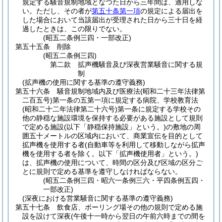
規定する騒音規制地域となつた日から三年間は、適用しな
い。
ただし、その者が
第五十条第一項
の規定による届出を
した場合において当該届出が受理された日から三十日を経
過したときは、この限りでない。
(昭五二条例三四・一部改正)
第五十五条
削除
(昭五二条例三四)
第二款
拡声機騒音及び深夜営業騒音に関する規
制
(拡声機の使用に関する基準の遵守義務)
第五十六条
騒音規制地域内及び医療法
(昭和二十三年法律第
二百五号)
第一条の五第一項に規定する病院、学校教育法
(昭和二十二年法律第二十六号)
第一条に規定する学校その
他の静穏な施設環境を保持する必要がある施設として規則
で定める施設
(以下「静穏保持施設」という。)
の敷地の周
囲五十メートルの区域内において、商業宣伝を目的として
拡声機を使用する者
(自動車等を利用して移動しながら拡声
機を使用する者を除く。以下「拡声機使用者」という。)
は、拡声機の使用について、時間の区分及び区域の区分ご
とに規則で定める基準を遵守しなければならない。
(昭五二条例三四・昭六一条例三六・平四条例五四・
一部改正)
(深夜における営業騒音に関する基準の遵守義務)
第五十七条
飲食店、ボーリング場その他の規則で定める施
設を設けて深夜
(午後十一時から翌日の午前六時までの間を