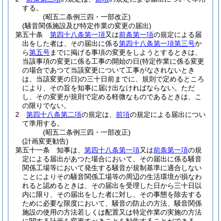
する。
(昭五二条例三四・一部改正)
(騒音関係施設及び特定作業の変更の届出)
第五十条
第四十八条第一項
又は
前条第一項
の規定による届
出をした者は、その届出に係る
第四十八条第一項第三号
か
ら
第五号
までに掲げる事項の変更をしようとするときは、
当該事項の変更に係る工事の開始の日
(特定作業に係る変更
の場合であつて当該変更について工事がなされないとき
は、当該変更の日)
の三十日前までに、規則で定めるところ
により、その旨を知事に届け出なければならない。
ただ
し、その変更が規則で定める軽微なものであるときは、こ
の限りでない。
2
第四十八条第二項
の規定は、
前項
の規定による届出につい
て準用する。
(昭五二条例三四・一部改正)
(計画変更勧告)
第五十一条
知事は、
第四十八条第一項
又は
前条第一項
の規
定による届出があつた場合において、その届出に係る騒音
関係工場等において発生する騒音が規制基準に適合しない
ことによりその騒音関係工場等の周辺の生活環境が損なわ
れると認めるときは、その届出を受理した日から三十日以
内に限り、その届出をした者に対し、その事態を除去する
ために必要な限度において、騒音の防止の方法、騒音関係
施設の使用の方法若しくは配置又は特定作業の実施の方法