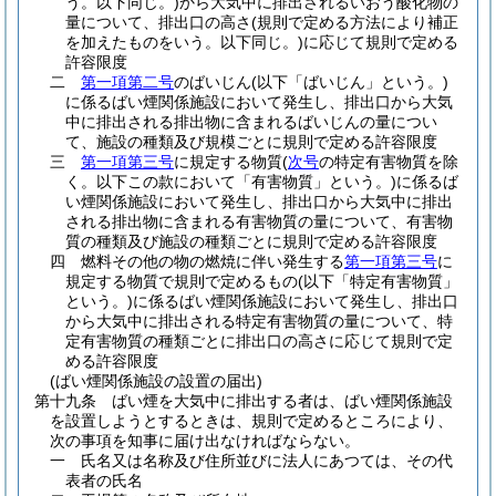
う。以下同じ。)
から大気中に排出されるいおう酸化物の
量について、排出口の高さ
(規則で定める方法により補正
を加えたものをいう。以下同じ。)
に応じて規則で定める
許容限度
二
第一項第二号
のばいじん
(以下「ばいじん」という。)
に係るばい煙関係施設において発生し、排出口から大気
中に排出される排出物に含まれるばいじんの量につい
て、施設の種類及び規模ごとに規則で定める許容限度
三
第一項第三号
に規定する物質
(
次号
の特定有害物質を除
く。以下この款において「有害物質」という。)
に係るば
い煙関係施設において発生し、排出口から大気中に排出
される排出物に含まれる有害物質の量について、有害物
質の種類及び施設の種類ごとに規則で定める許容限度
四
燃料その他の物の燃焼に伴い発生する
第一項第三号
に
規定する物質で規則で定めるもの
(以下「特定有害物質」
という。)
に係るばい煙関係施設において発生し、排出口
から大気中に排出される特定有害物質の量について、特
定有害物質の種類ごとに排出口の高さに応じて規則で定
める許容限度
(ばい煙関係施設の設置の届出)
第十九条
ばい煙を大気中に排出する者は、ばい煙関係施設
を設置しようとするときは、規則で定めるところにより、
次の事項を知事に届け出なければならない。
一
氏名又は名称及び住所並びに法人にあつては、その代
表者の氏名