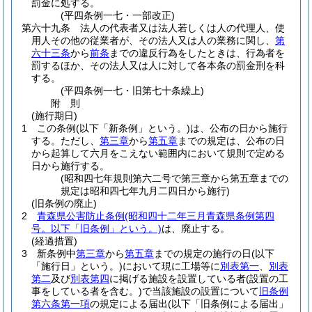
罰金に処する。
(平四条例一七・一部改正)
第六十九条
法人の代表者又は法人若しくは人の代理人、使
用人その他の従業者が、その法人又は人の業務に関し、
第
六十三条
から
前条
までの違反行為をしたときは、行為者を
罰するほか、その法人又は人に対して各本条の罰金刑を科
する。
(平四条例一七・旧第七十条繰上)
附
則
(施行期日)
1
この条例
(以下「新条例」という。)
は、公布の日から施行
する。
ただし、
第三章
から
第五章
までの規定は、公布の日
から起算して六月をこえない範囲内において規則で定める
日から施行する。
(昭和四七年規則第六二号で第三章から第五章までの
規定は昭和四七年九月二四日から施行)
(旧条例の廃止)
2
青森県公害防止条例
(昭和四十二年三月青森県条例第四
号。以下「旧条例」という。)
は、廃止する。
(経過措置)
3
新条例中
第三章
から
第五章
までの規定の施行の日
(以下
「施行日」という。)
において現に工場等に
別表第一
、
別表
第二
及び
別表第四
に掲げる施設を設置している者
(設置の工
事をしている者を含む。)
で当該施設の設置について
旧条例
第六条第一項
の規定による届出
(以下「旧条例による届出」