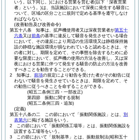
いう。以下同じ。)
における営業を営む者
(以下「深夜営業
者」という。)
は、当該施設において深夜に発生する騒音に
ついて、区域の区分ごとに規則で定める基準を遵守しなけ
ればならない。
(改善勧告及び改善命令)
第五十八条
知事は、拡声機使用者又は深夜営業者が
第五十
六条
又は
前条
の基準に違反して騒音を発生させている場合
において、その違反により周辺の生活環境又は静穏保持施
設の静穏な施設環境が損なわれていると認めるときは、そ
の者に対し、期限を定めて、その事態を除去するために必
要な限度において、拡声機の使用の方法を改善し、又は深
夜における営業に伴つて発生する騒音の防止の方法を改善
すべきことを勧告することができる。
2
知事は、
前項
の規定により勧告を受けた者がその勧告に従
わないで騒音を発生させているときは、期限を定めて、そ
の勧告に従うべきことを命ずることができる。
(昭五二条例三四・一部改正)
第四節
振動に関する規制
(昭五二条例三四・追加)
(定義)
第五十八条の二
この節において「振動関係施設」とは、
別
表第六
に掲げる施設をいう。
2
この節において「振動関係工場等」とは、振動関係施設を
設置する工場等をいう。
3
この節において「規制基準」とは、振動規制法
(昭和五十