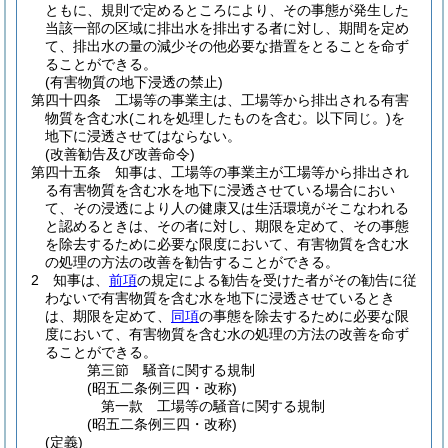
ともに、規則で定めるところにより、その事態が発生した
当該一部の区域に排出水を排出する者に対し、期間を定め
て、排出水の量の減少その他必要な措置をとることを命ず
ることができる。
(有害物質の地下浸透の禁止)
第四十四条
工場等の事業主は、工場等から排出される有害
物質を含む水
(これを処理したものを含む。以下同じ。)
を
地下に浸透させてはならない。
(改善勧告及び改善命令)
第四十五条
知事は、工場等の事業主が工場等から排出され
る有害物質を含む水を地下に浸透させている場合におい
て、その浸透により人の健康又は生活環境がそこなわれる
と認めるときは、その者に対し、期限を定めて、その事態
を除去するために必要な限度において、有害物質を含む水
の処理の方法の改善を勧告することができる。
2
知事は、
前項
の規定による勧告を受けた者がその勧告に従
わないで有害物質を含む水を地下に浸透させているとき
は、期限を定めて、
同項
の事態を除去するために必要な限
度において、有害物質を含む水の処理の方法の改善を命ず
ることができる。
第三節
騒音に関する規制
(昭五二条例三四・改称)
第一款
工場等の騒音に関する規制
(昭五二条例三四・改称)
(定義)