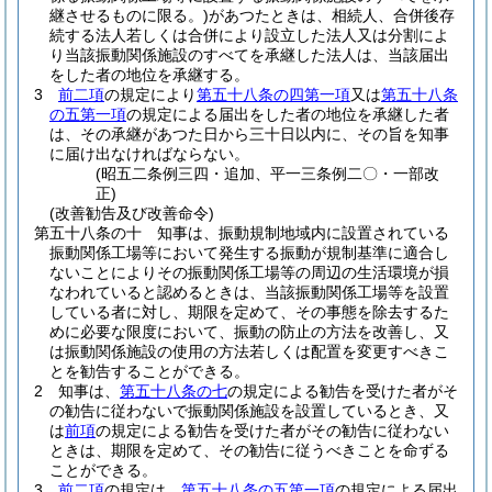
継させるものに限る。)
があつたときは、相続人、合併後存
続する法人若しくは合併により設立した法人又は分割によ
り当該振動関係施設のすべてを承継した法人は、当該届出
をした者の地位を承継する。
3
前二項
の規定により
第五十八条の四第一項
又は
第五十八条
の五第一項
の規定による届出をした者の地位を承継した者
は、その承継があつた日から三十日以内に、その旨を知事
に届け出なければならない。
(昭五二条例三四・追加、平一三条例二〇・一部改
正)
(改善勧告及び改善命令)
第五十八条の十
知事は、振動規制地域内に設置されている
振動関係工場等において発生する振動が規制基準に適合し
ないことによりその振動関係工場等の周辺の生活環境が損
なわれていると認めるときは、当該振動関係工場等を設置
している者に対し、期限を定めて、その事態を除去するた
めに必要な限度において、振動の防止の方法を改善し、又
は振動関係施設の使用の方法若しくは配置を変更すべきこ
とを勧告することができる。
2
知事は、
第五十八条の七
の規定による勧告を受けた者がそ
の勧告に従わないで振動関係施設を設置しているとき、又
は
前項
の規定による勧告を受けた者がその勧告に従わない
ときは、期限を定めて、その勧告に従うべきことを命ずる
ことができる。
3
前二項
の規定は、
第五十八条の五第一項
の規定による届出