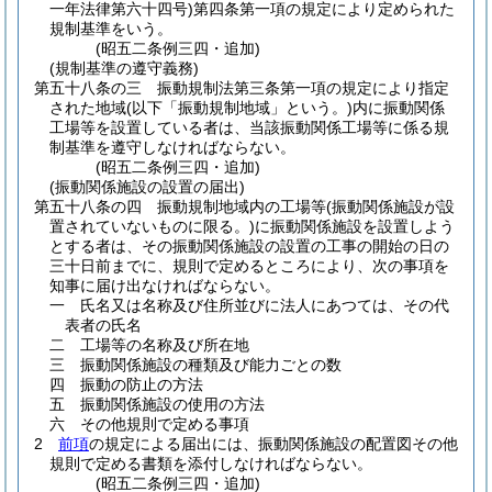
一年法律第六十四号)
第四条第一項の規定により定められた
規制基準をいう。
(昭五二条例三四・追加)
(規制基準の遵守義務)
第五十八条の三
振動規制法第三条第一項の規定により指定
された地域
(以下「振動規制地域」という。)
内に振動関係
工場等を設置している者は、当該振動関係工場等に係る規
制基準を遵守しなければならない。
(昭五二条例三四・追加)
(振動関係施設の設置の届出)
第五十八条の四
振動規制地域内の工場等
(振動関係施設が設
置されていないものに限る。)
に振動関係施設を設置しよう
とする者は、その振動関係施設の設置の工事の開始の日の
三十日前までに、規則で定めるところにより、次の事項を
知事に届け出なければならない。
一
氏名又は名称及び住所並びに法人にあつては、その代
表者の氏名
二
工場等の名称及び所在地
三
振動関係施設の種類及び能力ごとの数
四
振動の防止の方法
五
振動関係施設の使用の方法
六
その他規則で定める事項
2
前項
の規定による届出には、振動関係施設の配置図その他
規則で定める書類を添付しなければならない。
(昭五二条例三四・追加)