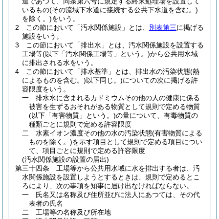
道であつて、同条第六号に規定する終末処理場を設置して
いるもの
(その流域下水道に接続する公共下水道を含む。)
を除く。)
をいう。
2
この節において「汚水関係施設」とは、
別表第三
に掲げる
施設をいう。
3
この節において「排出水」とは、汚水関係施設を設置する
工場等
(以下「汚水関係工場等」という。)
から公共用水域
に排出される水をいう。
4
この節において「排水基準」とは、排出水の汚染状態
(熱
によるものを含む。)
以下同じ。
)についての次に掲げる許
容限度をいう。
一
排水水に含まれるカドミウムその他の人の健康に係る
被害を生ずるおそれがある物質として規則で定める物質
(以下「有害物質」という。)
の量について、有毒物質の
種類ごとに規則で定める許容限度
二
水素イオン濃度その他の水の汚染状態
(有害物質による
ものを除く。)
を示す項目として規則で定める項目につい
て、項目ごとに規則で定める許容限度
(汚水関係施設の設置の届出)
第三十四条
工場等から公共用水域に水を排出する者は、汚
水関係施設を設置しようとするときは、規則で定めるとこ
ろにより、次の事項を知事に届け出なければならない。
一
氏名又は名称及び住所並びに法人にあつては、その代
表者の氏名
二
工場等の名称及び所在地