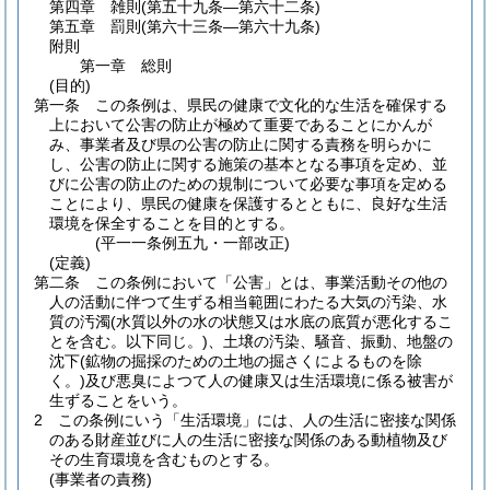
第四章
雑則
(第五十九条―第六十二条)
第五章
罰則
(第六十三条―第六十九条)
附則
第一章
総則
(目的)
第一条
この条例は、県民の健康で文化的な生活を確保する
上において公害の防止が極めて重要であることにかんが
み、事業者及び県の公害の防止に関する責務を明らかに
し、公害の防止に関する施策の基本となる事項を定め、並
びに公害の防止のための規制について必要な事項を定める
ことにより、県民の健康を保護するとともに、良好な生活
環境を保全することを目的とする。
(平一一条例五九・一部改正)
(定義)
第二条
この条例において「公害」とは、事業活動その他の
人の活動に伴つて生ずる相当範囲にわたる大気の汚染、水
質の汚濁
(水質以外の水の状態又は水底の底質が悪化するこ
とを含む。以下同じ。)
、土壌の汚染、騒音、振動、地盤の
沈下
(鉱物の掘採のための土地の掘さくによるものを除
く。)
及び悪臭によつて人の健康又は生活環境に係る被害が
生ずることをいう。
2
この条例にいう「生活環境」には、人の生活に密接な関係
のある財産並びに人の生活に密接な関係のある動植物及び
その生育環境を含むものとする。
(事業者の責務)