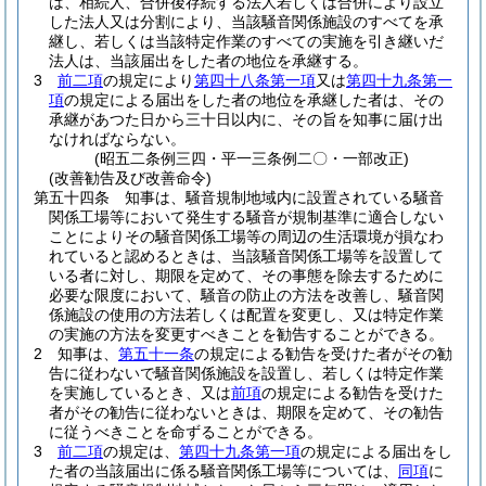
は、相続人、合併後存続する法人若しくは合併により設立
した法人又は分割により、当該騒音関係施設のすべてを承
継し、若しくは当該特定作業のすべての実施を引き継いだ
法人は、当該届出をした者の地位を承継する。
3
前二項
の規定により
第四十八条第一項
又は
第四十九条第一
項
の規定による届出をした者の地位を承継した者は、その
承継があつた日から三十日以内に、その旨を知事に届け出
なければならない。
(昭五二条例三四・平一三条例二〇・一部改正)
(改善勧告及び改善命令)
第五十四条
知事は、騒音規制地域内に設置されている騒音
関係工場等において発生する騒音が規制基準に適合しない
ことによりその騒音関係工場等の周辺の生活環境が損なわ
れていると認めるときは、当該騒音関係工場等を設置して
いる者に対し、期限を定めて、その事態を除去するために
必要な限度において、騒音の防止の方法を改善し、騒音関
係施設の使用の方法若しくは配置を変更し、又は特定作業
の実施の方法を変更すべきことを勧告することができる。
2
知事は、
第五十一条
の規定による勧告を受けた者がその勧
告に従わないで騒音関係施設を設置し、若しくは特定作業
を実施しているとき、又は
前項
の規定による勧告を受けた
者がその勧告に従わないときは、期限を定めて、その勧告
に従うべきことを命ずることができる。
3
前二項
の規定は、
第四十九条第一項
の規定による届出をし
た者の当該届出に係る騒音関係工場等については、
同項
に