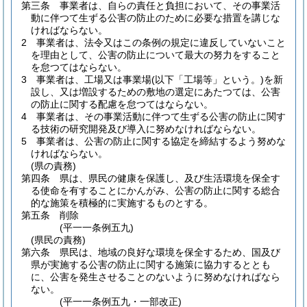
第三条
事業者は、自らの責任と負担において、その事業活
動に伴つて生ずる公害の防止のために必要な措置を講じな
ければならない。
2
事業者は、法令又はこの条例の規定に違反していないこと
を理由として、公害の防止について最大の努力をすること
を怠つてはならない。
3
事業者は、工場又は事業場
(以下「工場等」という。)
を新
設し、又は増設するための敷地の選定にあたつては、公害
の防止に関する配慮を怠つてはならない。
4
事業者は、その事業活動に伴つて生ずる公害の防止に関す
る技術の研究開発及び導入に努めなければならない。
5
事業者は、公害の防止に関する協定を締結するよう努めな
ければならない。
(県の責務)
第四条
県は、県民の健康を保護し、及び生活環境を保全す
る使命を有することにかんがみ、公害の防止に関する総合
的な施策を積極的に実施するものとする。
第五条
削除
(平一一条例五九)
(県民の責務)
第六条
県民は、地域の良好な環境を保全するため、国及び
県が実施する公害の防止に関する施策に協力するととも
に、公害を発生させることのないように努めなければなら
ない。
(平一一条例五九・一部改正)