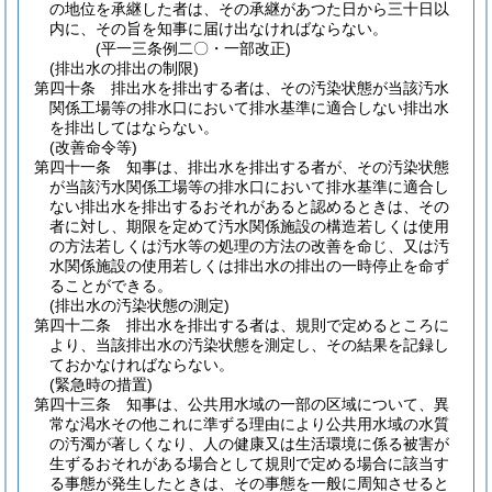
の地位を承継した者は、その承継があつた日から三十日以
内に、その旨を知事に届け出なければならない。
(平一三条例二〇・一部改正)
(排出水の排出の制限)
第四十条
排出水を排出する者は、その汚染状態が当該汚水
関係工場等の排水口において排水基準に適合しない排出水
を排出してはならない。
(改善命令等)
第四十一条
知事は、排出水を排出する者が、その汚染状態
が当該汚水関係工場等の排水口において排水基準に適合し
ない排出水を排出するおそれがあると認めるときは、その
者に対し、期限を定めて汚水関係施設の構造若しくは使用
の方法若しくは汚水等の処理の方法の改善を命じ、又は汚
水関係施設の使用若しくは排出水の排出の一時停止を命ず
ることができる。
(排出水の汚染状態の測定)
第四十二条
排出水を排出する者は、規則で定めるところに
より、当該排出水の汚染状態を測定し、その結果を記録し
ておかなければならない。
(緊急時の措置)
第四十三条
知事は、公共用水域の一部の区域について、異
常な渇水その他これに準ずる理由により公共用水域の水質
の汚濁が著しくなり、人の健康又は生活環境に係る被害が
生ずるおそれがある場合として規則で定める場合に該当す
る事態が発生したときは、その事態を一般に周知させると