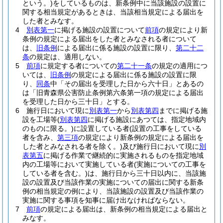
という。)
をしているものは、新条例中に当該施設の設置に
関する相当規定があるときは、当該相当規定による届出を
した者とみなす。
4
別表第一
に掲げる施設の設置について
前項
の規定により新
条例の規定による届出をした者とみなされる者について
は、
旧条例
による届出に係る施設の設置に限り、
第二十二
条
の規定は、適用しない。
5
前項
に規定する者についての
第二十一条
の規定の適用につ
いては、
旧条例
の規定による届出に係る施設の設置に限
り、
同条
中「その届出を受理した日から六十日」とあるの
は「旧青森県公害防止条例第六条第一項の規定による届出
を受理した日から三十日」とする。
6
施行日において現に
別表第一
から
別表第四
までに掲げる施
設を工場等
(
別表第四
に掲げる施設にあつては、指定地域内
のものに限る。)
に設置している者
(設置の工事をしている
者を含み、
第三項
の規定により新条例の規定による届出を
した者とみなされる者を除く。)
及び施行日において現に
別
表第五
に掲げる作業で継続的に実施されるものを指定地域
内の工場等において実施している者
(実施についての工事を
している者を含む。)
は、施行日から三十日以内に、当該施
設の設置及び当該作業の実施についての届出に関する新条
例の相当規定の例により、当該施設の設置及び当該作業の
実施に関する事項を知事に届け出なければならない。
7
前項
の規定による届出は、新条例の相当規定による届出と
みなす。