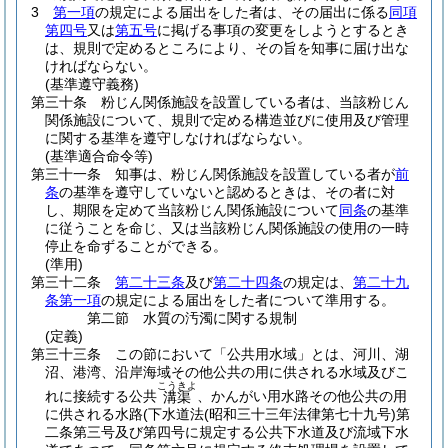
3
第一項
の規定による届出をした者は、その届出に係る
同項
第四号
又は
第五号
に掲げる事項の変更をしようとするとき
は、規則で定めるところにより、その旨を知事に届け出な
ければならない。
(基準遵守義務)
第三十条
粉じん関係施設を設置している者は、当該粉じん
関係施設について、規則で定める構造並びに使用及び管理
に関する基準を遵守しなければならない。
(基準適合命令等)
第三十一条
知事は、粉じん関係施設を設置している者が
前
条
の基準を遵守していないと認めるときは、その者に対
し、期限を定めて当該粉じん関係施設について
同条
の基準
に従うことを命じ、又は当該粉じん関係施設の使用の一時
停止を命ずることができる。
(準用)
第三十二条
第二十三条
及び
第二十四条
の規定は、
第二十九
条第一項
の規定による届出をした者について準用する。
第二節
水質の汚濁に関する規制
(定義)
第三十三条
この節において「公共用水域」とは、河川、湖
沼、港湾、沿岸海域その他公共の用に供される水域及びこ
こうきよ
れに接続する公共
、かんがい用水路その他公共の用
溝渠
に供される水路
(下水道法
(昭和三十三年法律第七十九号)
第
二条第三号及び第四号に規定する公共下水道及び流域下水