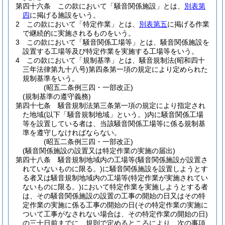
第四十六条
この款において「騒音関係施設」とは、
別表第
四
に掲げる施設をいう。
2
この款において「特定作業」とは、
別表第五
に掲げる作業
で継続的に実施されるものをいう。
3
この款において「騒音関係工場等」とは、騒音関係施設を
設置する工場等及び特定作業を実施する工場等をいう。
4
この款において「規制基準」とは、騒音規制法
(昭和四十
三年法律第九十八号)
第四条第一項の規定により定められた
規制基準をいう。
(昭五二条例三四・一部改正)
(規制基準の遵守義務)
第四十七条
騒音規制法第三条第一項の規定により指定され
た地域
(以下「騒音規制地域」という。)
内に騒音関係工場
等を設置している者は、当該騒音関係工場等に係る規制基
準を遵守しなければならない。
(昭五二条例三四・一部改正)
(騒音関係施設の設置又は特定作業の実施の届出)
第四十八条
騒音規制地域内の工場等
(騒音関係施設が設置さ
れていないものに限る。)
に騒音関係施設を設置しようとす
る者又は騒音規制地域内の工場等
(特定作業が実施されてい
ないものに限る。)
において特定作業を実施しようとする者
は、その騒音関係施設の設置の工事の開始の日又はその特
定作業の実施に係る工事の開始の日
(その特定作業の実施に
ついて工事がなされない場合は、その特定作業の開始の日)
の三十日前までに、規則で定めるところにより、次の事項