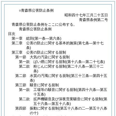
○青森県公害防止条例
昭和四十七年三月二十五日
青森県条例第二号
青森県公害防止条例をここに公布する。
青森県公害防止条例
目次
第一章
総則
(第一条―第六条)
第二章
公害の防止に関する基本的施策
(第七条―第十七
条)
第三章
公害の防止に関する規制
第一節
大気の汚染に関する規制
第一款
ばい煙に関する規制
(第十八条―第二十七条)
第二款
粉じんに関する規制
(第二十八条―第三十二
条)
第二節
水質の汚濁に関する規制
(第三十三条―第四十五
条)
第三節
騒音に関する規制
第一款
工場等の騒音に関する規制
(第四十六条―第五
十五条)
第二款
拡声機騒音及び深夜営業騒音に関する規制
(第
五十六条―第五十八条)
第四節
振動に関する規制
(第五十八条の二―第五十八条
の十)