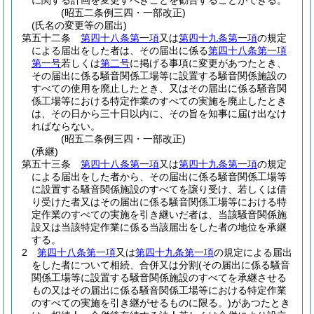
に関する計画を変更すべきことを勧告することができる。
(昭五二条例三四・一部改正)
(氏名の変更等の届出)
第五十二条
第四十八条第一項
又は
第四十九条第一項
の規定
による届出をした者は、その届出に係る
第四十八条第一項
第一号
若しくは
第二号
に掲げる事項に変更があつたとき、
その届出に係る騒音関係工場等に設置する騒音関係施設の
すべての使用を廃止したとき、又はその届出に係る騒音関
係工場等における特定作業のすべての実施を廃止したとき
は、その日から三十日以内に、その旨を知事に届け出なけ
ればならない。
(昭五二条例三四・一部改正)
(承継)
第五十三条
第四十八条第一項
又は
第四十九条第一項
の規定
による届出をした者から、その届出に係る騒音関係工場等
に設置する騒音関係施設のすべてを譲り受け、若しくは借
り受けた者又はその届出に係る騒音関係工場等における特
定作業のすべての実施を引き継いだ者は、当該騒音関係施
設又は当該特定作業に係る当該届出をした者の地位を承継
する。
2
第四十八条第一項
又は
第四十九条第一項
の規定による届出
をした者について相続、合併又は分割
(その届出に係る騒音
関係工場等に設置する騒音関係施設のすべてを承継させる
もの又はその届出に係る騒音関係工場等における特定作業
のすべての実施を引き継がせるものに限る。)
があつたとき