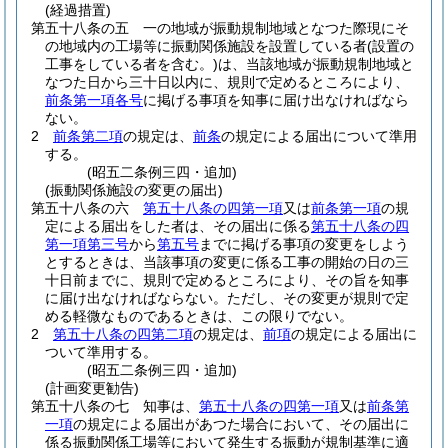
(経過措置)
第五十八条の五
一の地域が振動規制地域となつた際現にそ
の地域内の工場等に振動関係施設を設置している者
(設置の
工事をしている者を含む。)
は、当該地域が振動規制地域と
なつた日から三十日以内に、規則で定めるところにより、
前条第一項各号
に掲げる事項を知事に届け出なければなら
ない。
2
前条第二項
の規定は、
前条
の規定による届出について準用
する。
(昭五二条例三四・追加)
(振動関係施設の変更の届出)
第五十八条の六
第五十八条の四第一項
又は
前条第一項
の規
定による届出をした者は、その届出に係る
第五十八条の四
第一項第三号
から
第五号
までに掲げる事項の変更をしよう
とするときは、当該事項の変更に係る工事の開始の日の三
十日前までに、規則で定めるところにより、その旨を知事
に届け出なければならない。
ただし、その変更が規則で定
める軽微なものであるときは、この限りでない。
2
第五十八条の四第二項
の規定は、
前項
の規定による届出に
ついて準用する。
(昭五二条例三四・追加)
(計画変更勧告)
第五十八条の七
知事は、
第五十八条の四第一項
又は
前条第
一項
の規定による届出があつた場合において、その届出に
係る振動関係工場等において発生する振動が規制基準に適