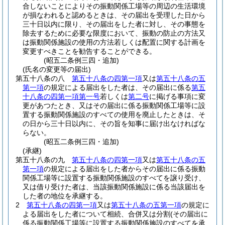
合しないことによりその振動関係工場等の周辺の生活環境
が損なわれると認めるときは、その届出を受理した日から
三十日以内に限り、その届出をした者に対し、その事態を
除去するために必要な限度において、振動の防止の方法又
は振動関係施設の使用の方法若しくは配置に関する計画を
変更すべきことを勧告することができる。
(昭五二条例三四・追加)
(氏名の変更等の届出)
第五十八条の八
第五十八条の四第一項
又は
第五十八条の五
第一項
の規定による届出をした者は、その届出に係る
第五
十八条の四第一項第一号
若しくは
第二号
に掲げる事項に変
更があつたとき、又はその届出に係る振動関係工場等に設
置する振動関係施設のすべての使用を廃止したときは、そ
の日から三十日以内に、その旨を知事に届け出なければな
らない。
(昭五二条例三四・追加)
(承継)
第五十八条の九
第五十八条の四第一項
又は
第五十八条の五
第一項
の規定による届出をした者からその届出に係る振動
関係工場等に設置する振動関係施設のすべてを譲り受け、
又は借り受けた者は、当該振動関係施設に係る当該届出を
した者の地位を承継する。
2
第五十八条の四第一項
又は
第五十八条の五第一項
の規定に
よる届出をした者について相続、合併又は分割
(その届出に
係る振動関係工場等に設置する振動関係施設のすべてを承