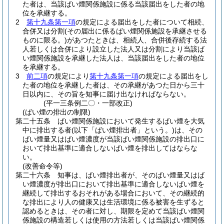
た者は、当該ばい煙関係施設に係る当該届出をした者の地
位を承継する。
2
第十九条第一項
の規定による届出をした者について相続、
合併又は分割
(その届出に係るばい煙関係施設を承継させる
ものに限る。)
があつたときは、相続人、合併後存続する法
人若しくは合併により設立した法人又は分割により当該ば
い煙関係施設を承継した法人は、当該届出をした者の地位
を承継する。
3
前二項
の規定により
第十九条第一項
の規定による届出をし
た者の地位を承継した者は、その承継があつた日から三十
日以内に、その旨を知事に届け出なければならない。
(平一三条例二〇・一部改正)
(ばい煙の排出の制限)
第二十五条
ばい煙関係施設において発生するばい煙を大気
中に排出する者
(以下「ばい煙排出者」という。)
は、その
ばい煙量又はばい煙濃度が当該ばい煙関係施設の排出口に
おいて排出基準に適合しないばい煙を排出してはならな
い。
(改善命令等)
第二十六条
知事は、ばい煙排出者が、そのばい煙量又はば
い煙濃度が排出口において排出基準に適合しないばい煙を
継続して排出するおそれがある場合において、その継続的
な排出により人の健康又は生活環境に係る被害を生ずると
認めるときは、その者に対し、期限を定めて当該ばい煙関
係施設の構造若しくは使用の方法若しくは当該ばい煙関係