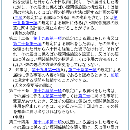
出を受理した日から六十日以内に限り、その届出をした者
に対し、その届出に係るばい煙関係施設の構造若しくは使
用の方法若しくはばい煙の処理の方法に関する計画の変更
(
同項
の規定による届出に係る計画の廃止を含む。)
又は
第
十九条第一項
の規定による届出に係るばい煙関係施設の設
置に関する計画の廃止を命ずることができる。
(実施の制限)
第二十二条
第十九条第一項
の規定による届出をした者又は
第二十条第一項
の規定による届出をした者は、その届出が
受理された日から六十日を経過した後でなければ、それぞ
れ、その届出に係るばい煙関係施設を設置し、又はその届
出に係るばい煙関係施設の構造若しくは使用の方法若しく
はばい煙の処理の方法の変更をしてはならない。
2
知事は、
第十九条第一項
又は
第二十条第一項
の規定による
届出に係る事項の内容が相当であると認めるときは、
前項
に規定する期間を短縮することができる。
(氏名の変更等の届出)
第二十三条
第十九条第一項
の規定による届出をした者は、
その届出に係る
同項第一号
若しくは
第二号
に掲げる事項に
変更があつたとき、又はその届出に係るばい煙関係施設の
使用を廃止したときは、その日から三十日以内に、その旨
を知事に届け出なければならない。
(承継)
第二十四条
第十九条第一項
の規定による届出をした者から
その届出に係るばい煙関係施設を譲り受け、又は借り受け