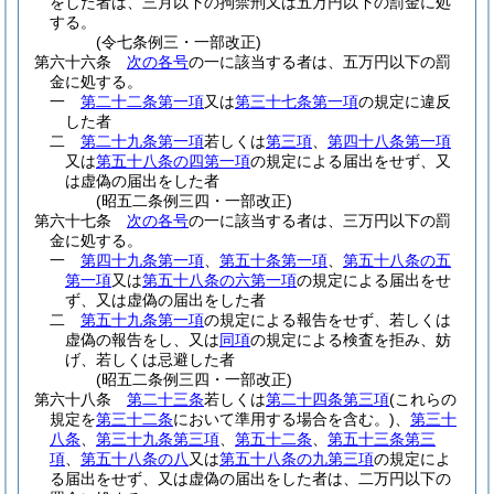
をした者は、三月以下の拘禁刑又は五万円以下の罰金に処
する。
(令七条例三・一部改正)
第六十六条
次の各号
の一に該当する者は、五万円以下の罰
金に処する。
一
第二十二条第一項
又は
第三十七条第一項
の規定に違反
した者
二
第二十九条第一項
若しくは
第三項
、
第四十八条第一項
又は
第五十八条の四第一項
の規定による届出をせず、又
は虚偽の届出をした者
(昭五二条例三四・一部改正)
第六十七条
次の各号
の一に該当する者は、三万円以下の罰
金に処する。
一
第四十九条第一項
、
第五十条第一項
、
第五十八条の五
第一項
又は
第五十八条の六第一項
の規定による届出をせ
ず、又は虚偽の届出をした者
二
第五十九条第一項
の規定による報告をせず、若しくは
虚偽の報告をし、又は
同項
の規定による検査を拒み、妨
げ、若しくは忌避した者
(昭五二条例三四・一部改正)
第六十八条
第二十三条
若しくは
第二十四条第三項
(これらの
規定を
第三十二条
において準用する場合を含む。)
、
第三十
八条
、
第三十九条第三項
、
第五十二条
、
第五十三条第三
項
、
第五十八条の八
又は
第五十八条の九第三項
の規定によ
る届出をせず、又は虚偽の届出をした者は、二万円以下の