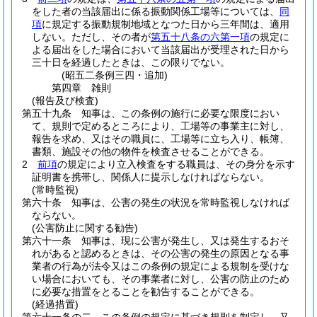
をした者の当該届出に係る振動関係工場等については、
同
項
に規定する振動規制地域となつた日から三年間は、適用
しない。
ただし、その者が
第五十八条の六第一項
の規定に
よる届出をした場合において当該届出が受理された日から
三十日を経過したときは、この限りでない。
(昭五二条例三四・追加)
第四章
雑則
(報告及び検査)
第五十九条
知事は、この条例の施行に必要な限度におい
て、規則で定めるところにより、工場等の事業主に対し、
報告を求め、又はその職員に、工場等に立ち入り、帳簿、
書類、施設その他の物件を検査させることができる。
2
前項
の規定により立入検査をする職員は、その身分を示す
証明書を携帯し、関係人に提示しなければならない。
(常時監視)
第六十条
知事は、公害の発生の状況を常時監視しなければ
ならない。
(公害防止に関する勧告)
第六十一条
知事は、現に公害が発生し、又は発生するおそ
れがあると認めるときは、その公害の発生の原因となる事
業者の行為が法令又はこの条例の規定による規制を受けな
い場合においても、その事業者に対し、公害の防止のため
に必要な措置をとることを勧告することができる。
(経過措置)