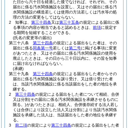
た日から六十日を経過した後でなければ、それぞれ、その
届出に係る汚水関係施設を設置し、又はその届出に係る汚
水関係施設の構造若しくは使用の方法若しくは汚水等の処
理の方法の変更をしてはならない。
2
知事は、
第三十四条
又は
第三十五条
の規定による届出に係
る事項の内容が相当であると認めるときは、
前項
に規定す
る期間を短縮することができる。
(氏名の変更等の届出)
第三十八条
第三十四条
の規定による届出をした者は、その
届出に係る
同条第一号
若しくは
第二号
に掲げる事項に変更
があつたとき、又はその届出に係る汚水関係施設の使用を
廃止したときは、その日から三十日以内に、その旨を知事
に届け出なければならない。
(承継)
第三十九条
第三十四条
の規定による届出をした者からその
届出に係る汚水関係施設を譲り受け、又は借り受けた者
は、当該汚水関係施設に係る当該届出をした者の地位を承
継する。
2
第三十四条
の規定による届出をした者について相続、合併
又は分割
(その届出に係る汚水関係施設を承継させるものに
限る。)
があつたときは、相続人、合併後存続する法人若し
くは合併により設立した法人又は分割により当該汚水関係
施設を承継した法人は、当該届出をした者の地位を承継す
る。
3
前二項
の規定により
第三十四条
の規定による届出をした者