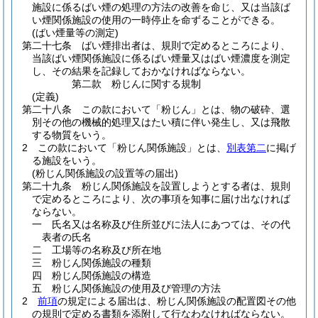
施設に係るばい煙の処理の方法の改善を命じ、又は当該ば
い煙関係施設の使用の一時停止を命ずることができる。
(ばい煙量等の測定)
第二十七条
ばい煙排出者は、規則で定めるところにより、
当該ばい煙関係施設に係るばい煙量又はばい煙濃度を測定
し、その結果を記録しておかなければならない。
第二款
粉じんに関する規制
(定義)
第二十八条
この款において「粉じん」とは、物の破砕、選
別その他の機械的処理又はたい積に伴い発生し、又は飛散
する物質をいう。
2
この款において「粉じん関係施設」とは、
別表第二
に掲げ
る施設をいう。
(粉じん関係施設の設置等の届出)
第二十九条
粉じん関係施設を設置しようとする者は、規則
で定めるところにより、次の事項を知事に届け出なければ
ならない。
一
氏名又は名称及び住所並びに法人にあつては、その代
表者の氏名
二
工場等の名称及び所在地
三
粉じん関係施設の種類
四
粉じん関係施設の構造
五
粉じん関係施設の使用及び管理の方法
2
前項
の規定による届出は、粉じん関係施設の配置図その他
の規則で定める書類を添附して行なわなければならない。