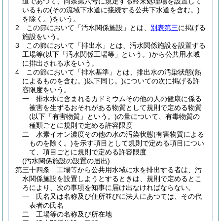
道であつて、同条第六号に規定する終末処理場を設置して
いるもの
(その流域下水道に接続する公共下水道を含む。)
を除く。)
をいう。
2
この節において「汚水関係施設」とは、
別表第三
に掲げる
施設をいう。
3
この節において「排出水」とは、汚水関係施設を設置する
工場等
(以下「汚水関係工場等」という。)
から公共用水域
に排出される水をいう。
4
この節において「排水基準」とは、排出水の汚染状態
(熱
によるものを含む。)
以下同じ。
)についての次に掲げる許
容限度をいう。
一
排水水に含まれるカドミウムその他の人の健康に係る
被害を生ずるおそれがある物質として規則で定める物質
(以下「有害物質」という。)
の量について、有毒物質の
種類ごとに規則で定める許容限度
二
水素イオン濃度その他の水の汚染状態
(有害物質による
ものを除く。)
を示す項目として規則で定める項目につい
て、項目ごとに規則で定める許容限度
(汚水関係施設の設置の届出)
第三十四条
工場等から公共用水域に水を排出する者は、汚
水関係施設を設置しようとするときは、規則で定めるとこ
ろにより、次の事項を知事に届け出なければならない。
一
氏名又は名称及び住所並びに法人にあつては、その代
表者の氏名
二
工場等の名称及び所在地