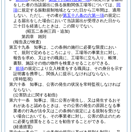
をした者の当該届出に係る振動関係工場等については、
同
項
に規定する振動規制地域となつた日から三年間は、適用
しない。
ただし、その者が
第五十八条の六第一項
の規定に
よる届出をした場合において当該届出が受理された日から
三十日を経過したときは、この限りでない。
(昭五二条例三四・追加)
第四章
雑則
(報告及び検査)
第五十九条
知事は、この条例の施行に必要な限度におい
て、規則で定めるところにより、工場等の事業主に対し、
報告を求め、又はその職員に、工場等に立ち入り、帳簿、
書類、施設その他の物件を検査させることができる。
2
前項
の規定により立入検査をする職員は、その身分を示す
証明書を携帯し、関係人に提示しなければならない。
(常時監視)
第六十条
知事は、公害の発生の状況を常時監視しなければ
ならない。
(公害防止に関する勧告)
第六十一条
知事は、現に公害が発生し、又は発生するおそ
れがあると認めるときは、その公害の発生の原因となる事
業者の行為が法令又はこの条例の規定による規制を受けな
い場合においても、その事業者に対し、公害の防止のため
に必要な措置をとることを勧告することができる。
(経過措置)