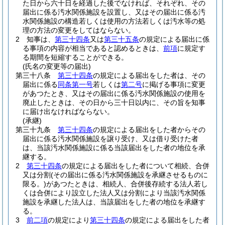
た日から六十日を経過した後でなければ、それぞれ、その
届出に係る汚水関係施設を設置し、又はその届出に係る汚
水関係施設の構造若しくは使用の方法若しくは汚水等の処
理の方法の変更をしてはならない。
2
知事は、
第三十四条
又は
第三十五条
の規定による届出に係
る事項の内容が相当であると認めるときは、
前項
に規定す
る期間を短縮することができる。
(氏名の変更等の届出)
第三十八条
第三十四条
の規定による届出をした者は、その
届出に係る
同条第一号
若しくは
第二号
に掲げる事項に変更
があつたとき、又はその届出に係る汚水関係施設の使用を
廃止したときは、その日から三十日以内に、その旨を知事
に届け出なければならない。
(承継)
第三十九条
第三十四条
の規定による届出をした者からその
届出に係る汚水関係施設を譲り受け、又は借り受けた者
は、当該汚水関係施設に係る当該届出をした者の地位を承
継する。
2
第三十四条
の規定による届出をした者について相続、合併
又は分割
(その届出に係る汚水関係施設を承継させるものに
限る。)
があつたときは、相続人、合併後存続する法人若し
くは合併により設立した法人又は分割により当該汚水関係
施設を承継した法人は、当該届出をした者の地位を承継す
る。
3
前二項
の規定により
第三十四条
の規定による届出をした者