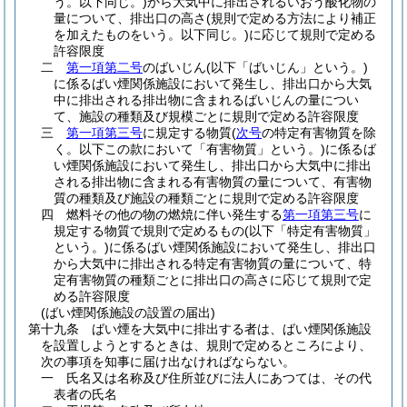
う。以下同じ。)
から大気中に排出されるいおう酸化物の
量について、排出口の高さ
(規則で定める方法により補正
を加えたものをいう。以下同じ。)
に応じて規則で定める
許容限度
二
第一項第二号
のばいじん
(以下「ばいじん」という。)
に係るばい煙関係施設において発生し、排出口から大気
中に排出される排出物に含まれるばいじんの量につい
て、施設の種類及び規模ごとに規則で定める許容限度
三
第一項第三号
に規定する物質
(
次号
の特定有害物質を除
く。以下この款において「有害物質」という。)
に係るば
い煙関係施設において発生し、排出口から大気中に排出
される排出物に含まれる有害物質の量について、有害物
質の種類及び施設の種類ごとに規則で定める許容限度
四
燃料その他の物の燃焼に伴い発生する
第一項第三号
に
規定する物質で規則で定めるもの
(以下「特定有害物質」
という。)
に係るばい煙関係施設において発生し、排出口
から大気中に排出される特定有害物質の量について、特
定有害物質の種類ごとに排出口の高さに応じて規則で定
める許容限度
(ばい煙関係施設の設置の届出)
第十九条
ばい煙を大気中に排出する者は、ばい煙関係施設
を設置しようとするときは、規則で定めるところにより、
次の事項を知事に届け出なければならない。
一
氏名又は名称及び住所並びに法人にあつては、その代
表者の氏名