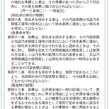
の地位を承継した者は、その承継があつた日から三十日以
内に、その旨を知事に届け出なければならない。
(平一三条例二〇・一部改正)
(排出水の排出の制限)
第四十条
排出水を排出する者は、その汚染状態が当該汚水
関係工場等の排水口において排水基準に適合しない排出水
を排出してはならない。
(改善命令等)
第四十一条
知事は、排出水を排出する者が、その汚染状態
が当該汚水関係工場等の排水口において排水基準に適合し
ない排出水を排出するおそれがあると認めるときは、その
者に対し、期限を定めて汚水関係施設の構造若しくは使用
の方法若しくは汚水等の処理の方法の改善を命じ、又は汚
水関係施設の使用若しくは排出水の排出の一時停止を命ず
ることができる。
(排出水の汚染状態の測定)
第四十二条
排出水を排出する者は、規則で定めるところに
より、当該排出水の汚染状態を測定し、その結果を記録し
ておかなければならない。
(緊急時の措置)
第四十三条
知事は、公共用水域の一部の区域について、異
常な渇水その他これに準ずる理由により公共用水域の水質
の汚濁が著しくなり、人の健康又は生活環境に係る被害が
生ずるおそれがある場合として規則で定める場合に該当す
る事態が発生したときは、その事態を一般に周知させると