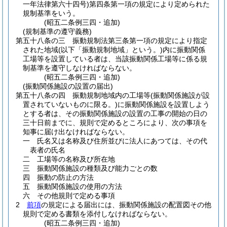
一年法律第六十四号)
第四条第一項の規定により定められた
規制基準をいう。
(昭五二条例三四・追加)
(規制基準の遵守義務)
第五十八条の三
振動規制法第三条第一項の規定により指定
された地域
(以下「振動規制地域」という。)
内に振動関係
工場等を設置している者は、当該振動関係工場等に係る規
制基準を遵守しなければならない。
(昭五二条例三四・追加)
(振動関係施設の設置の届出)
第五十八条の四
振動規制地域内の工場等
(振動関係施設が設
置されていないものに限る。)
に振動関係施設を設置しよう
とする者は、その振動関係施設の設置の工事の開始の日の
三十日前までに、規則で定めるところにより、次の事項を
知事に届け出なければならない。
一
氏名又は名称及び住所並びに法人にあつては、その代
表者の氏名
二
工場等の名称及び所在地
三
振動関係施設の種類及び能力ごとの数
四
振動の防止の方法
五
振動関係施設の使用の方法
六
その他規則で定める事項
2
前項
の規定による届出には、振動関係施設の配置図その他
規則で定める書類を添付しなければならない。
(昭五二条例三四・追加)