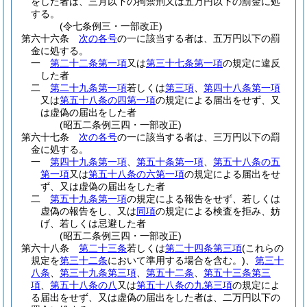
をした者は、三月以下の拘禁刑又は五万円以下の罰金に処
する。
(令七条例三・一部改正)
第六十六条
次の各号
の一に該当する者は、五万円以下の罰
金に処する。
一
第二十二条第一項
又は
第三十七条第一項
の規定に違反
した者
二
第二十九条第一項
若しくは
第三項
、
第四十八条第一項
又は
第五十八条の四第一項
の規定による届出をせず、又
は虚偽の届出をした者
(昭五二条例三四・一部改正)
第六十七条
次の各号
の一に該当する者は、三万円以下の罰
金に処する。
一
第四十九条第一項
、
第五十条第一項
、
第五十八条の五
第一項
又は
第五十八条の六第一項
の規定による届出をせ
ず、又は虚偽の届出をした者
二
第五十九条第一項
の規定による報告をせず、若しくは
虚偽の報告をし、又は
同項
の規定による検査を拒み、妨
げ、若しくは忌避した者
(昭五二条例三四・一部改正)
第六十八条
第二十三条
若しくは
第二十四条第三項
(これらの
規定を
第三十二条
において準用する場合を含む。)
、
第三十
八条
、
第三十九条第三項
、
第五十二条
、
第五十三条第三
項
、
第五十八条の八
又は
第五十八条の九第三項
の規定によ
る届出をせず、又は虚偽の届出をした者は、二万円以下の