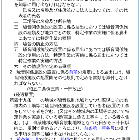
を知事に届け出なければならない。
一
氏名又は名称及び住所並びに法人にあつては、その代
表者の氏名
二
工場等の名称及び所在地
三
騒音関係施設の設置に係る届出にあつては騒音関係施
設の種類及び能力ごとの数、特定作業の実施に係る届出
にあつては特定作業の種類
四
騒音の防止の方法
五
騒音関係施設の設置に係る届出にあつては騒音関係施
設の使用の方法、特定作業の実施に係る届出にあつては
特定作業の実施の方法
六
その他規則で定める事項
2
騒音関係施設の設置に係る
前項
の規定による届出には、騒
音関係施設の配置図その他規則で定める書類を添付しなけ
ればならない。
(昭五二条例三四・一部改正)
(経過措置)
第四十九条
一の地域が騒音規制地域となつた際現にその地
域内の工場等に騒音関係施設を設置している者
(設置の工事
をしている者を含む。)
又はその地域内の工場等において特
定作業を実施している者
(実施に係る工事をしている者を含
む。)
は、当該地域が騒音規制地域となつた日から三十日以
内に、規則で定めるところにより、
前条第一項各号
に掲げ
る事項を知事に届け出なければならない。
2
前条第二項
の規定は、
前項
の規定による届出について準用