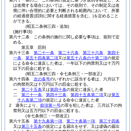
第六十一条の二
この条例の規定に基づき規則を制定し、又
は改廃する場合においては、その規則で、その制定又は改
廃に伴い合理的に必要と判断される範囲内において、所要
の経過措置
(罰則に関する経過措置を含む。)
を定めること
ができる。
(昭五二条例三四・追加)
(施行事項)
第六十二条
この条例の施行に関し必要な事項は、規則で定
める。
第五章
罰則
第六十三条
第二十一条
、
第二十六条
、
第三十六条
、
第四十
一条
、
第五十四条第二項
又は
第五十八条の十第二項
の規定
による命令に違反した者は、一年以下の拘禁刑又は十万円
以下の罰金に処する。
(昭五二条例三四・令七条例三・一部改正)
第六十四条
次の各号
のいずれかに該当する者は、六月以下
の拘禁刑又は十万円以下の罰金に処する。
一
第二十五条
又は
第四十条
の規定に違反した者
二
第三十一条
、
第四十三条
、
第四十五条第二項
又は
第五
十八条第二項
の規定による命令に違反した者
2
過失により、
前項第一号
の罪を犯した者は、三月以下の拘
禁刑又は五万円以下の罰金に処する。
(令七条例三・一部改正)
第六十五条
第十九条第一項
、
第二十条第一項
、
第三十四条
又は
第三十五条
の規定による届出をせず、又は虚偽の届出