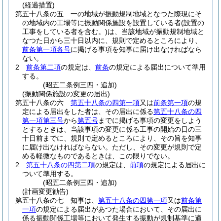
(経過措置)
第五十八条の五
一の地域が振動規制地域となつた際現にそ
の地域内の工場等に振動関係施設を設置している者
(設置の
工事をしている者を含む。)
は、当該地域が振動規制地域と
なつた日から三十日以内に、規則で定めるところにより、
前条第一項各号
に掲げる事項を知事に届け出なければなら
ない。
2
前条第二項
の規定は、
前条
の規定による届出について準用
する。
(昭五二条例三四・追加)
(振動関係施設の変更の届出)
第五十八条の六
第五十八条の四第一項
又は
前条第一項
の規
定による届出をした者は、その届出に係る
第五十八条の四
第一項第三号
から
第五号
までに掲げる事項の変更をしよう
とするときは、当該事項の変更に係る工事の開始の日の三
十日前までに、規則で定めるところにより、その旨を知事
に届け出なければならない。
ただし、その変更が規則で定
める軽微なものであるときは、この限りでない。
2
第五十八条の四第二項
の規定は、
前項
の規定による届出に
ついて準用する。
(昭五二条例三四・追加)
(計画変更勧告)
第五十八条の七
知事は、
第五十八条の四第一項
又は
前条第
一項
の規定による届出があつた場合において、その届出に
係る振動関係工場等において発生する振動が規制基準に適