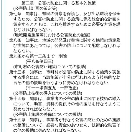
第二章
公害の防止に関する基本的施策
(公害防止計画の策定等)
第七条
知事は、県民の健康を保護し、及び生活環境を保全
するため、公害の防止に関する施策に係る総合的な計画を
策定するとともに、これを推進するために必要な方策を講
じなければならない。
(地域開発施策等における公害防止の配慮)
第八条
知事は、地域の開発及び整備に関する施策の策定及
び実施にあたつては、公害の防止について配慮しなければ
ならない。
第九条から第十二条まで
削除
(平八条例四三)
(市町村の公害防止施策についての援助)
第十三条
知事は、市町村が公害の防止に関する施策を実施
する場合には、当該施策が十分に行われるよう技術的な助
言その他の援助を行うように努めなければならない。
(平一一条例五九・一部改正)
(公害防止技術の導入についての援助)
第十四条
知事は、事業者の公害の防止に関する技術の導入
について、助言、資料の提供その他の援助を行なうように
努めなければならない。
(公害防止施設の整備についての援助)
第十五条
知事は、事業者が行なう公害の防止のための施設
の整備について、必要な資金のあつせん、技術的な助言そ
の他の援助に努めなければならない。