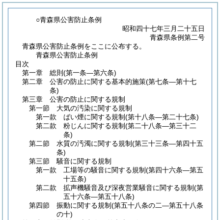
○青森県公害防止条例
昭和四十七年三月二十五日
青森県条例第二号
青森県公害防止条例をここに公布する。
青森県公害防止条例
目次
第一章
総則
(第一条―第六条)
第二章
公害の防止に関する基本的施策
(第七条―第十七
条)
第三章
公害の防止に関する規制
第一節
大気の汚染に関する規制
第一款
ばい煙に関する規制
(第十八条―第二十七条)
第二款
粉じんに関する規制
(第二十八条―第三十二
条)
第二節
水質の汚濁に関する規制
(第三十三条―第四十五
条)
第三節
騒音に関する規制
第一款
工場等の騒音に関する規制
(第四十六条―第五
十五条)
第二款
拡声機騒音及び深夜営業騒音に関する規制
(第
五十六条―第五十八条)
第四節
振動に関する規制
(第五十八条の二―第五十八条
の十)