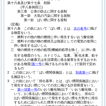
第十六条及び第十七条
削除
(平八条例四三)
第三章
公害の防止に関する規制
第一節
大気の汚染に関する規制
第一款
ばい煙に関する規制
(定義)
第十八条
この款において「ばい煙」とは、
次の各号
に掲げ
る物質をいう。
一
燃料その他の物の燃焼に伴い発生するいおう酸化物
二
燃料その他の物の燃焼又は熱源としての電気の使用に
伴い発生するばいじん
三
物の燃焼その他の処理
(機械的処理を除く。)
に伴い発
ふつ
生する物質のうち、カドミウム、塩素、
化水素、鉛そ
弗
の他の人の健康又は生活環境に係る被害を生ずるおそれ
がある物質
(
第一号
に掲げるものを除く。)
で規則で定め
るもの
2
この款において「ばい煙関係施設」とは、
別表第一
に掲げ
る施設をいう。
3
この款において「排出基準」とは、ばい煙関係施設におい
て発生するばい煙についての次に掲げる許容限度をいう。
一
第一項第一号
のいおう酸化物
(以下「いおう酸化物」と
いう。)
に係るばい煙関係施設において発生し、排出口
(ばい煙関係施設において発生するばい煙を大気中に排出
するために設けられた煙突その他の施設の開口部をい