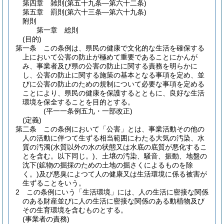
第四章
雑則
(第五十九条―第六十二条)
第五章
罰則
(第六十三条―第六十九条)
附則
第一章
総則
(目的)
第一条
この条例は、県民の健康で文化的な生活を確保する
上において公害の防止が極めて重要であることにかんが
み、事業者及び県の公害の防止に関する責務を明らかに
し、公害の防止に関する施策の基本となる事項を定め、並
びに公害の防止のための規制について必要な事項を定める
ことにより、県民の健康を保護するとともに、良好な生活
環境を保全することを目的とする。
(平一一条例五九・一部改正)
(定義)
第二条
この条例において「公害」とは、事業活動その他の
人の活動に伴つて生ずる相当範囲にわたる大気の汚染、水
質の汚濁
(水質以外の水の状態又は水底の底質が悪化するこ
とを含む。以下同じ。)
、土壌の汚染、騒音、振動、地盤の
沈下
(鉱物の掘採のための土地の掘さくによるものを除
く。)
及び悪臭によつて人の健康又は生活環境に係る被害が
生ずることをいう。
2
この条例にいう「生活環境」には、人の生活に密接な関係
のある財産並びに人の生活に密接な関係のある動植物及び
その生育環境を含むものとする。
(事業者の責務)