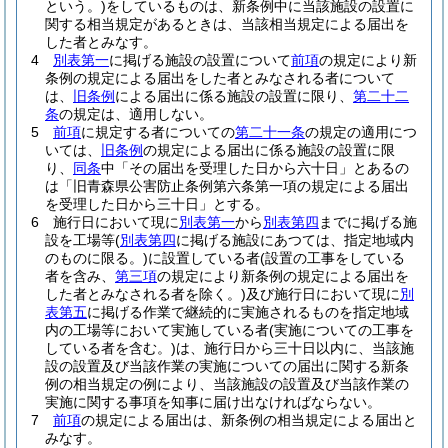
という。)
をしているものは、新条例中に当該施設の設置に
関する相当規定があるときは、当該相当規定による届出を
した者とみなす。
4
別表第一
に掲げる施設の設置について
前項
の規定により新
条例の規定による届出をした者とみなされる者について
は、
旧条例
による届出に係る施設の設置に限り、
第二十二
条
の規定は、適用しない。
5
前項
に規定する者についての
第二十一条
の規定の適用につ
いては、
旧条例
の規定による届出に係る施設の設置に限
り、
同条
中「その届出を受理した日から六十日」とあるの
は「旧青森県公害防止条例第六条第一項の規定による届出
を受理した日から三十日」とする。
6
施行日において現に
別表第一
から
別表第四
までに掲げる施
設を工場等
(
別表第四
に掲げる施設にあつては、指定地域内
のものに限る。)
に設置している者
(設置の工事をしている
者を含み、
第三項
の規定により新条例の規定による届出を
した者とみなされる者を除く。)
及び施行日において現に
別
表第五
に掲げる作業で継続的に実施されるものを指定地域
内の工場等において実施している者
(実施についての工事を
している者を含む。)
は、施行日から三十日以内に、当該施
設の設置及び当該作業の実施についての届出に関する新条
例の相当規定の例により、当該施設の設置及び当該作業の
実施に関する事項を知事に届け出なければならない。
7
前項
の規定による届出は、新条例の相当規定による届出と
みなす。