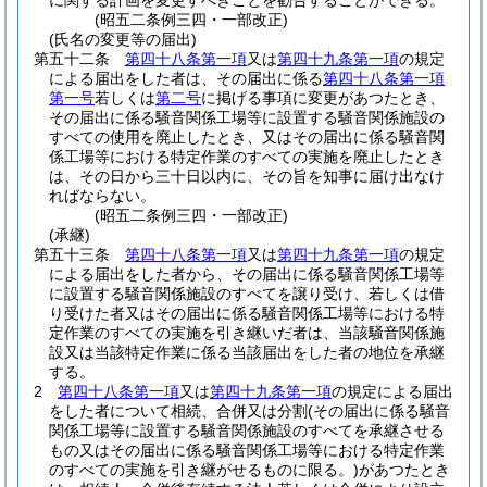
に関する計画を変更すべきことを勧告することができる。
(昭五二条例三四・一部改正)
(氏名の変更等の届出)
第五十二条
第四十八条第一項
又は
第四十九条第一項
の規定
による届出をした者は、その届出に係る
第四十八条第一項
第一号
若しくは
第二号
に掲げる事項に変更があつたとき、
その届出に係る騒音関係工場等に設置する騒音関係施設の
すべての使用を廃止したとき、又はその届出に係る騒音関
係工場等における特定作業のすべての実施を廃止したとき
は、その日から三十日以内に、その旨を知事に届け出なけ
ればならない。
(昭五二条例三四・一部改正)
(承継)
第五十三条
第四十八条第一項
又は
第四十九条第一項
の規定
による届出をした者から、その届出に係る騒音関係工場等
に設置する騒音関係施設のすべてを譲り受け、若しくは借
り受けた者又はその届出に係る騒音関係工場等における特
定作業のすべての実施を引き継いだ者は、当該騒音関係施
設又は当該特定作業に係る当該届出をした者の地位を承継
する。
2
第四十八条第一項
又は
第四十九条第一項
の規定による届出
をした者について相続、合併又は分割
(その届出に係る騒音
関係工場等に設置する騒音関係施設のすべてを承継させる
もの又はその届出に係る騒音関係工場等における特定作業
のすべての実施を引き継がせるものに限る。)
があつたとき