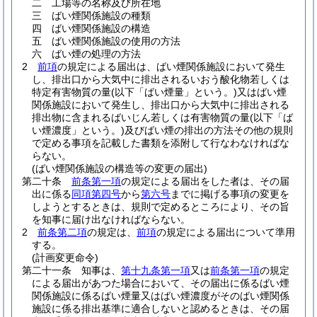
二
工場等の名称及び所在地
三
ばい煙関係施設の種類
四
ばい煙関係施設の構造
五
ばい煙関係施設の使用の方法
六
ばい煙の処理の方法
2
前項
の規定による届出は、ばい煙関係施設において発生
し、排出口から大気中に排出されるいおう酸化物若しくは
特定有害物質の量
(以下「ばい煙量」という。)
又はばい煙
関係施設において発生し、排出口から大気中に排出される
排出物に含まれるばいじん若しくは有害物質の量
(以下「ば
い煙濃度」という。)
及びばい煙の排出の方法その他の規則
で定める事項を記載した書類を添附して行なわなければな
らない。
(ばい煙関係施設の構造等の変更の届出)
第二十条
前条第一項
の規定による届出をした者は、その届
出に係る
同項第四号
から
第六号
までに掲げる事項の変更を
しようとするときは、規則で定めるところにより、その旨
を知事に届け出なければならない。
2
前条第二項
の規定は、
前項
の規定による届出について準用
する。
(計画変更命令)
第二十一条
知事は、
第十九条第一項
又は
前条第一項
の規定
による届出があつた場合において、その届出に係るばい煙
関係施設に係るばい煙量又はばい煙濃度がそのばい煙関係
施設に係る排出基準に適合しないと認めるときは、その届