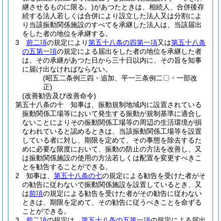
継させるものに限る。)
があつたときは、相続人、合併後存
続する法人若しくは合併により設立した法人又は分割によ
り当該振動関係施設のすべてを承継した法人は、当該届出
をした者の地位を承継する。
3
前二項
の規定により
第五十八条の四第一項
又は
第五十八条
の五第一項
の規定による届出をした者の地位を承継した者
は、その承継があつた日から三十日以内に、その旨を知事
に届け出なければならない。
(昭五二条例三四・追加、平一三条例二〇・一部改
正)
(改善勧告及び改善命令)
第五十八条の十
知事は、振動規制地域内に設置されている
振動関係工場等において発生する振動が規制基準に適合し
ないことによりその振動関係工場等の周辺の生活環境が損
なわれていると認めるときは、当該振動関係工場等を設置
している者に対し、期限を定めて、その事態を除去するた
めに必要な限度において、振動の防止の方法を改善し、又
は振動関係施設の使用の方法若しくは配置を変更すべきこ
とを勧告することができる。
2
知事は、
第五十八条の七
の規定による勧告を受けた者がそ
の勧告に従わないで振動関係施設を設置しているとき、又
は
前項
の規定による勧告を受けた者がその勧告に従わない
ときは、期限を定めて、その勧告に従うべきことを命ずる
ことができる。
3
前二項
の規定は、
第五十八条の五第一項
の規定による届出