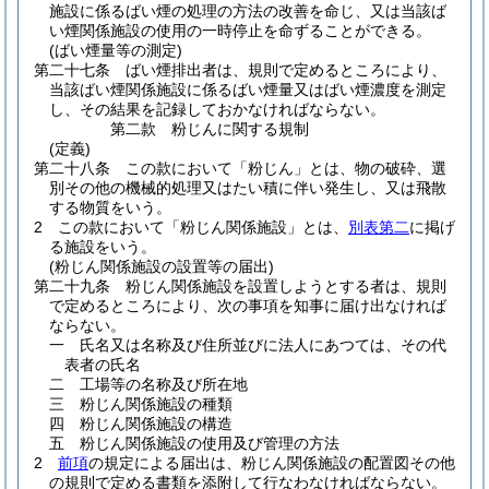
施設に係るばい煙の処理の方法の改善を命じ、又は当該ば
い煙関係施設の使用の一時停止を命ずることができる。
(ばい煙量等の測定)
第二十七条
ばい煙排出者は、規則で定めるところにより、
当該ばい煙関係施設に係るばい煙量又はばい煙濃度を測定
し、その結果を記録しておかなければならない。
第二款
粉じんに関する規制
(定義)
第二十八条
この款において「粉じん」とは、物の破砕、選
別その他の機械的処理又はたい積に伴い発生し、又は飛散
する物質をいう。
2
この款において「粉じん関係施設」とは、
別表第二
に掲げ
る施設をいう。
(粉じん関係施設の設置等の届出)
第二十九条
粉じん関係施設を設置しようとする者は、規則
で定めるところにより、次の事項を知事に届け出なければ
ならない。
一
氏名又は名称及び住所並びに法人にあつては、その代
表者の氏名
二
工場等の名称及び所在地
三
粉じん関係施設の種類
四
粉じん関係施設の構造
五
粉じん関係施設の使用及び管理の方法
2
前項
の規定による届出は、粉じん関係施設の配置図その他
の規則で定める書類を添附して行なわなければならない。