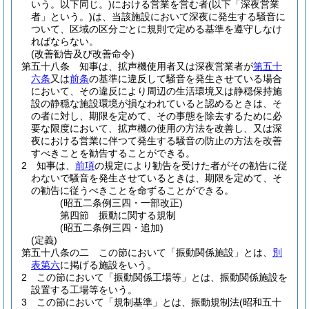
いう。以下同じ。)
における営業を営む者
(以下「深夜営業
者」という。)
は、当該施設において深夜に発生する騒音に
ついて、区域の区分ごとに規則で定める基準を遵守しなけ
ればならない。
(改善勧告及び改善命令)
第五十八条
知事は、拡声機使用者又は深夜営業者が
第五十
六条
又は
前条
の基準に違反して騒音を発生させている場合
において、その違反により周辺の生活環境又は静穏保持施
設の静穏な施設環境が損なわれていると認めるときは、そ
の者に対し、期限を定めて、その事態を除去するために必
要な限度において、拡声機の使用の方法を改善し、又は深
夜における営業に伴つて発生する騒音の防止の方法を改善
すべきことを勧告することができる。
2
知事は、
前項
の規定により勧告を受けた者がその勧告に従
わないで騒音を発生させているときは、期限を定めて、そ
の勧告に従うべきことを命ずることができる。
(昭五二条例三四・一部改正)
第四節
振動に関する規制
(昭五二条例三四・追加)
(定義)
第五十八条の二
この節において「振動関係施設」とは、
別
表第六
に掲げる施設をいう。
2
この節において「振動関係工場等」とは、振動関係施設を
設置する工場等をいう。
3
この節において「規制基準」とは、振動規制法
(昭和五十