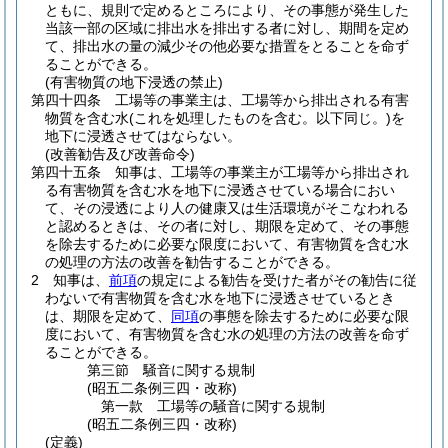
ともに、規則で定めるところにより、その事態が発生した
当該一部の区域に排出水を排出する者に対し、期間を定め
て、排出水の量の減少その他必要な措置をとることを命ず
ることができる。
(有害物質の地下浸透の禁止)
第四十四条
工場等の事業主は、工場等から排出される有害
物質を含む水
(これを処理したものを含む。以下同じ。)
を
地下に浸透させてはならない。
(改善勧告及び改善命令)
第四十五条
知事は、工場等の事業主が工場等から排出され
る有害物質を含む水を地下に浸透させている場合におい
て、その浸透により人の健康又は生活環境がそこなわれる
と認めるときは、その者に対し、期限を定めて、その事態
を除去するために必要な限度において、有害物質を含む水
の処理の方法の改善を勧告することができる。
2
知事は、
前項
の規定による勧告を受けた者がその勧告に従
わないで有害物質を含む水を地下に浸透させているとき
は、期限を定めて、
同項
の事態を除去するために必要な限
度において、有害物質を含む水の処理の方法の改善を命ず
ることができる。
第三節
騒音に関する規制
(昭五二条例三四・改称)
第一款
工場等の騒音に関する規制
(昭五二条例三四・改称)
(定義)