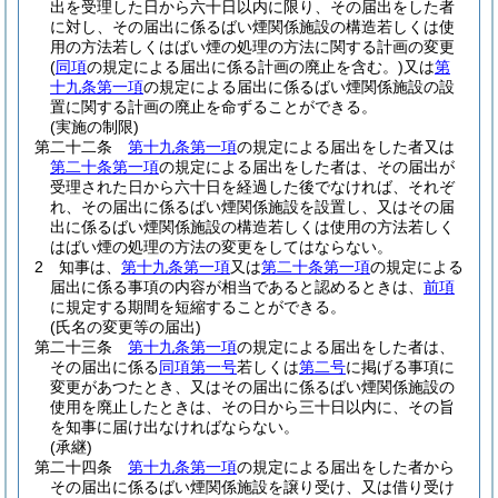
出を受理した日から六十日以内に限り、その届出をした者
に対し、その届出に係るばい煙関係施設の構造若しくは使
用の方法若しくはばい煙の処理の方法に関する計画の変更
(
同項
の規定による届出に係る計画の廃止を含む。)
又は
第
十九条第一項
の規定による届出に係るばい煙関係施設の設
置に関する計画の廃止を命ずることができる。
(実施の制限)
第二十二条
第十九条第一項
の規定による届出をした者又は
第二十条第一項
の規定による届出をした者は、その届出が
受理された日から六十日を経過した後でなければ、それぞ
れ、その届出に係るばい煙関係施設を設置し、又はその届
出に係るばい煙関係施設の構造若しくは使用の方法若しく
はばい煙の処理の方法の変更をしてはならない。
2
知事は、
第十九条第一項
又は
第二十条第一項
の規定による
届出に係る事項の内容が相当であると認めるときは、
前項
に規定する期間を短縮することができる。
(氏名の変更等の届出)
第二十三条
第十九条第一項
の規定による届出をした者は、
その届出に係る
同項第一号
若しくは
第二号
に掲げる事項に
変更があつたとき、又はその届出に係るばい煙関係施設の
使用を廃止したときは、その日から三十日以内に、その旨
を知事に届け出なければならない。
(承継)
第二十四条
第十九条第一項
の規定による届出をした者から
その届出に係るばい煙関係施設を譲り受け、又は借り受け