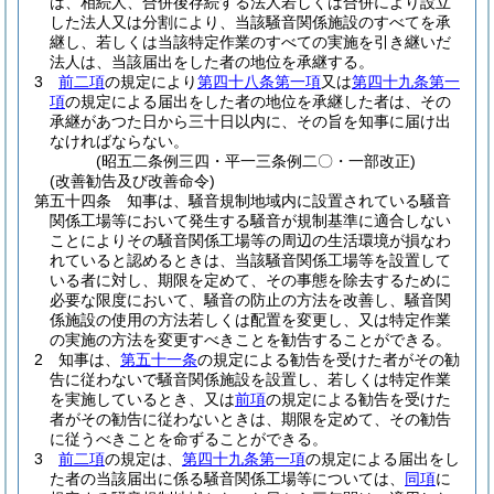
は、相続人、合併後存続する法人若しくは合併により設立
した法人又は分割により、当該騒音関係施設のすべてを承
継し、若しくは当該特定作業のすべての実施を引き継いだ
法人は、当該届出をした者の地位を承継する。
3
前二項
の規定により
第四十八条第一項
又は
第四十九条第一
項
の規定による届出をした者の地位を承継した者は、その
承継があつた日から三十日以内に、その旨を知事に届け出
なければならない。
(昭五二条例三四・平一三条例二〇・一部改正)
(改善勧告及び改善命令)
第五十四条
知事は、騒音規制地域内に設置されている騒音
関係工場等において発生する騒音が規制基準に適合しない
ことによりその騒音関係工場等の周辺の生活環境が損なわ
れていると認めるときは、当該騒音関係工場等を設置して
いる者に対し、期限を定めて、その事態を除去するために
必要な限度において、騒音の防止の方法を改善し、騒音関
係施設の使用の方法若しくは配置を変更し、又は特定作業
の実施の方法を変更すべきことを勧告することができる。
2
知事は、
第五十一条
の規定による勧告を受けた者がその勧
告に従わないで騒音関係施設を設置し、若しくは特定作業
を実施しているとき、又は
前項
の規定による勧告を受けた
者がその勧告に従わないときは、期限を定めて、その勧告
に従うべきことを命ずることができる。
3
前二項
の規定は、
第四十九条第一項
の規定による届出をし
た者の当該届出に係る騒音関係工場等については、
同項
に