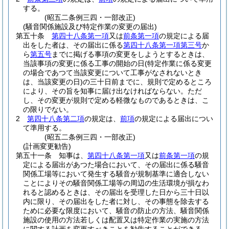
する。
(昭五二条例三四・一部改正)
(騒音関係施設及び特定作業の変更の届出)
第五十条
第四十八条第一項
又は
前条第一項
の規定による届
出をした者は、その届出に係る
第四十八条第一項第三号
か
ら
第五号
までに掲げる事項の変更をしようとするときは、
当該事項の変更に係る工事の開始の日
(特定作業に係る変更
の場合であつて当該変更について工事がなされないとき
は、当該変更の日)
の三十日前までに、規則で定めるところ
により、その旨を知事に届け出なければならない。
ただ
し、その変更が規則で定める軽微なものであるときは、こ
の限りでない。
2
第四十八条第二項
の規定は、
前項
の規定による届出につい
て準用する。
(昭五二条例三四・一部改正)
(計画変更勧告)
第五十一条
知事は、
第四十八条第一項
又は
前条第一項
の規
定による届出があつた場合において、その届出に係る騒音
関係工場等において発生する騒音が規制基準に適合しない
ことによりその騒音関係工場等の周辺の生活環境が損なわ
れると認めるときは、その届出を受理した日から三十日以
内に限り、その届出をした者に対し、その事態を除去する
ために必要な限度において、騒音の防止の方法、騒音関係
施設の使用の方法若しくは配置又は特定作業の実施の方法