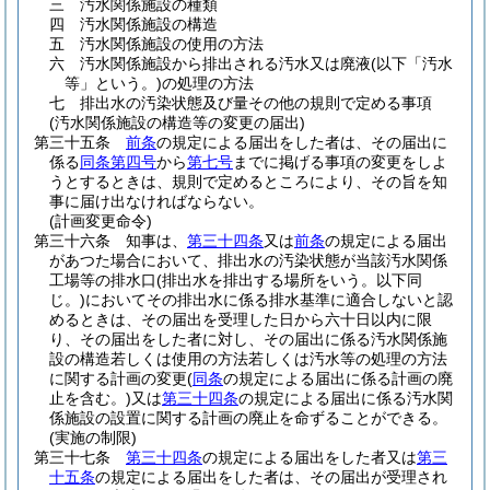
三
汚水関係施設の種類
四
汚水関係施設の構造
五
汚水関係施設の使用の方法
六
汚水関係施設から排出される汚水又は廃液
(以下「汚水
等」という。)
の処理の方法
七
排出水の汚染状態及び量その他の規則で定める事項
(汚水関係施設の構造等の変更の届出)
第三十五条
前条
の規定による届出をした者は、その届出に
係る
同条第四号
から
第七号
までに掲げる事項の変更をしよ
うとするときは、規則で定めるところにより、その旨を知
事に届け出なければならない。
(計画変更命令)
第三十六条
知事は、
第三十四条
又は
前条
の規定による届出
があつた場合において、排出水の汚染状態が当該汚水関係
工場等の排水口
(排出水を排出する場所をいう。以下同
じ。)
においてその排出水に係る排水基準に適合しないと認
めるときは、その届出を受理した日から六十日以内に限
り、その届出をした者に対し、その届出に係る汚水関係施
設の構造若しくは使用の方法若しくは汚水等の処理の方法
に関する計画の変更
(
同条
の規定による届出に係る計画の廃
止を含む。)
又は
第三十四条
の規定による届出に係る汚水関
係施設の設置に関する計画の廃止を命ずることができる。
(実施の制限)
第三十七条
第三十四条
の規定による届出をした者又は
第三
十五条
の規定による届出をした者は、その届出が受理され