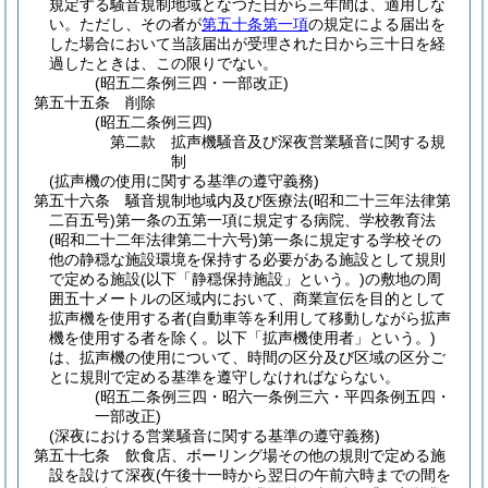
規定する騒音規制地域となつた日から三年間は、適用しな
い。
ただし、その者が
第五十条第一項
の規定による届出を
した場合において当該届出が受理された日から三十日を経
過したときは、この限りでない。
(昭五二条例三四・一部改正)
第五十五条
削除
(昭五二条例三四)
第二款
拡声機騒音及び深夜営業騒音に関する規
制
(拡声機の使用に関する基準の遵守義務)
第五十六条
騒音規制地域内及び医療法
(昭和二十三年法律第
二百五号)
第一条の五第一項に規定する病院、学校教育法
(昭和二十二年法律第二十六号)
第一条に規定する学校その
他の静穏な施設環境を保持する必要がある施設として規則
で定める施設
(以下「静穏保持施設」という。)
の敷地の周
囲五十メートルの区域内において、商業宣伝を目的として
拡声機を使用する者
(自動車等を利用して移動しながら拡声
機を使用する者を除く。以下「拡声機使用者」という。)
は、拡声機の使用について、時間の区分及び区域の区分ご
とに規則で定める基準を遵守しなければならない。
(昭五二条例三四・昭六一条例三六・平四条例五四・
一部改正)
(深夜における営業騒音に関する基準の遵守義務)
第五十七条
飲食店、ボーリング場その他の規則で定める施
設を設けて深夜
(午後十一時から翌日の午前六時までの間を