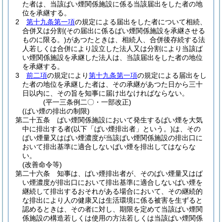
た者は、当該ばい煙関係施設に係る当該届出をした者の地
位を承継する。
2
第十九条第一項
の規定による届出をした者について相続、
合併又は分割
(その届出に係るばい煙関係施設を承継させる
ものに限る。)
があつたときは、相続人、合併後存続する法
人若しくは合併により設立した法人又は分割により当該ば
い煙関係施設を承継した法人は、当該届出をした者の地位
を承継する。
3
前二項
の規定により
第十九条第一項
の規定による届出をし
た者の地位を承継した者は、その承継があつた日から三十
日以内に、その旨を知事に届け出なければならない。
(平一三条例二〇・一部改正)
(ばい煙の排出の制限)
第二十五条
ばい煙関係施設において発生するばい煙を大気
中に排出する者
(以下「ばい煙排出者」という。)
は、その
ばい煙量又はばい煙濃度が当該ばい煙関係施設の排出口に
おいて排出基準に適合しないばい煙を排出してはならな
い。
(改善命令等)
第二十六条
知事は、ばい煙排出者が、そのばい煙量又はば
い煙濃度が排出口において排出基準に適合しないばい煙を
継続して排出するおそれがある場合において、その継続的
な排出により人の健康又は生活環境に係る被害を生ずると
認めるときは、その者に対し、期限を定めて当該ばい煙関
係施設の構造若しくは使用の方法若しくは当該ばい煙関係