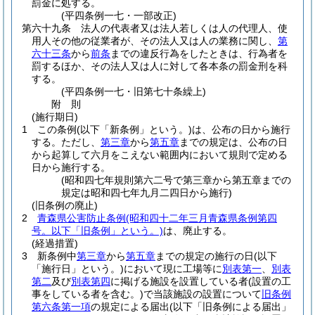
罰金に処する。
(平四条例一七・一部改正)
第六十九条
法人の代表者又は法人若しくは人の代理人、使
用人その他の従業者が、その法人又は人の業務に関し、
第
六十三条
から
前条
までの違反行為をしたときは、行為者を
罰するほか、その法人又は人に対して各本条の罰金刑を科
する。
(平四条例一七・旧第七十条繰上)
附
則
(施行期日)
1
この条例
(以下「新条例」という。)
は、公布の日から施行
する。
ただし、
第三章
から
第五章
までの規定は、公布の日
から起算して六月をこえない範囲内において規則で定める
日から施行する。
(昭和四七年規則第六二号で第三章から第五章までの
規定は昭和四七年九月二四日から施行)
(旧条例の廃止)
2
青森県公害防止条例
(昭和四十二年三月青森県条例第四
号。以下「旧条例」という。)
は、廃止する。
(経過措置)
3
新条例中
第三章
から
第五章
までの規定の施行の日
(以下
「施行日」という。)
において現に工場等に
別表第一
、
別表
第二
及び
別表第四
に掲げる施設を設置している者
(設置の工
事をしている者を含む。)
で当該施設の設置について
旧条例
第六条第一項
の規定による届出
(以下「旧条例による届出」