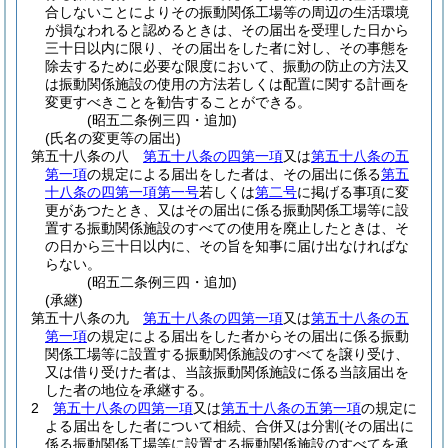
合しないことによりその振動関係工場等の周辺の生活環境
が損なわれると認めるときは、その届出を受理した日から
三十日以内に限り、その届出をした者に対し、その事態を
除去するために必要な限度において、振動の防止の方法又
は振動関係施設の使用の方法若しくは配置に関する計画を
変更すべきことを勧告することができる。
(昭五二条例三四・追加)
(氏名の変更等の届出)
第五十八条の八
第五十八条の四第一項
又は
第五十八条の五
第一項
の規定による届出をした者は、その届出に係る
第五
十八条の四第一項第一号
若しくは
第二号
に掲げる事項に変
更があつたとき、又はその届出に係る振動関係工場等に設
置する振動関係施設のすべての使用を廃止したときは、そ
の日から三十日以内に、その旨を知事に届け出なければな
らない。
(昭五二条例三四・追加)
(承継)
第五十八条の九
第五十八条の四第一項
又は
第五十八条の五
第一項
の規定による届出をした者からその届出に係る振動
関係工場等に設置する振動関係施設のすべてを譲り受け、
又は借り受けた者は、当該振動関係施設に係る当該届出を
した者の地位を承継する。
2
第五十八条の四第一項
又は
第五十八条の五第一項
の規定に
よる届出をした者について相続、合併又は分割
(その届出に
係る振動関係工場等に設置する振動関係施設のすべてを承