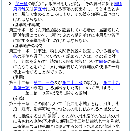
3
第一項
の規定による届出をした者は、その届出に係る
同項
第四号
又は
第五号
に掲げる事項の変更をしようとするとき
は、規則で定めるところにより、その旨を知事に届け出な
ければならない。
(基準遵守義務)
第三十条
粉じん関係施設を設置している者は、当該粉じん
関係施設について、規則で定める構造並びに使用及び管理
に関する基準を遵守しなければならない。
(基準適合命令等)
第三十一条
知事は、粉じん関係施設を設置している者が
前
条
の基準を遵守していないと認めるときは、その者に対
し、期限を定めて当該粉じん関係施設について
同条
の基準
に従うことを命じ、又は当該粉じん関係施設の使用の一時
停止を命ずることができる。
(準用)
第三十二条
第二十三条
及び
第二十四条
の規定は、
第二十九
条第一項
の規定による届出をした者について準用する。
第二節
水質の汚濁に関する規制
(定義)
第三十三条
この節において「公共用水域」とは、河川、湖
沼、港湾、沿岸海域その他公共の用に供される水域及びこ
こうきよ
れに接続する公共
、かんがい用水路その他公共の用
溝渠
に供される水路
(下水道法
(昭和三十三年法律第七十九号)
第
二条第三号及び第四号に規定する公共下水道及び流域下水