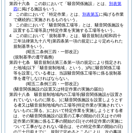
第四十六条
この款において「騒音関係施設」とは、
別表第
四
に掲げる施設をいう。
2
この款において「特定作業」とは、
別表第五
に掲げる作業
で継続的に実施されるものをいう。
3
この款において「騒音関係工場等」とは、騒音関係施設を
設置する工場等及び特定作業を実施する工場等をいう。
4
この款において「規制基準」とは、騒音規制法
(昭和四十
三年法律第九十八号)
第四条第一項の規定により定められた
規制基準をいう。
(昭五二条例三四・一部改正)
(規制基準の遵守義務)
第四十七条
騒音規制法第三条第一項の規定により指定され
た地域
(以下「騒音規制地域」という。)
内に騒音関係工場
等を設置している者は、当該騒音関係工場等に係る規制基
準を遵守しなければならない。
(昭五二条例三四・一部改正)
(騒音関係施設の設置又は特定作業の実施の届出)
第四十八条
騒音規制地域内の工場等
(騒音関係施設が設置さ
れていないものに限る。)
に騒音関係施設を設置しようとす
る者又は騒音規制地域内の工場等
(特定作業が実施されてい
ないものに限る。)
において特定作業を実施しようとする者
は、その騒音関係施設の設置の工事の開始の日又はその特
定作業の実施に係る工事の開始の日
(その特定作業の実施に
ついて工事がなされない場合は、その特定作業の開始の日)
の三十日前までに、規則で定めるところにより、次の事項