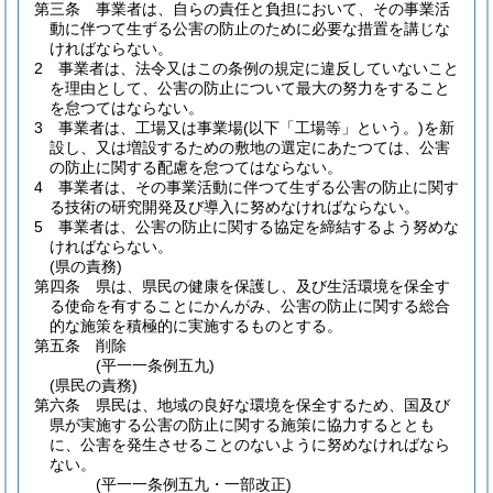
第三条
事業者は、自らの責任と負担において、その事業活
動に伴つて生ずる公害の防止のために必要な措置を講じな
ければならない。
2
事業者は、法令又はこの条例の規定に違反していないこと
を理由として、公害の防止について最大の努力をすること
を怠つてはならない。
3
事業者は、工場又は事業場
(以下「工場等」という。)
を新
設し、又は増設するための敷地の選定にあたつては、公害
の防止に関する配慮を怠つてはならない。
4
事業者は、その事業活動に伴つて生ずる公害の防止に関す
る技術の研究開発及び導入に努めなければならない。
5
事業者は、公害の防止に関する協定を締結するよう努めな
ければならない。
(県の責務)
第四条
県は、県民の健康を保護し、及び生活環境を保全す
る使命を有することにかんがみ、公害の防止に関する総合
的な施策を積極的に実施するものとする。
第五条
削除
(平一一条例五九)
(県民の責務)
第六条
県民は、地域の良好な環境を保全するため、国及び
県が実施する公害の防止に関する施策に協力するととも
に、公害を発生させることのないように努めなければなら
ない。
(平一一条例五九・一部改正)