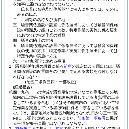
を知事に届け出なければならない。
一
氏名又は名称及び住所並びに法人にあつては、その代
表者の氏名
二
工場等の名称及び所在地
三
騒音関係施設の設置に係る届出にあつては騒音関係施
設の種類及び能力ごとの数、特定作業の実施に係る届出
にあつては特定作業の種類
四
騒音の防止の方法
五
騒音関係施設の設置に係る届出にあつては騒音関係施
設の使用の方法、特定作業の実施に係る届出にあつては
特定作業の実施の方法
六
その他規則で定める事項
2
騒音関係施設の設置に係る
前項
の規定による届出には、騒
音関係施設の配置図その他規則で定める書類を添付しなけ
ればならない。
(昭五二条例三四・一部改正)
(経過措置)
第四十九条
一の地域が騒音規制地域となつた際現にその地
域内の工場等に騒音関係施設を設置している者
(設置の工事
をしている者を含む。)
又はその地域内の工場等において特
定作業を実施している者
(実施に係る工事をしている者を含
む。)
は、当該地域が騒音規制地域となつた日から三十日以
内に、規則で定めるところにより、
前条第一項各号
に掲げ
る事項を知事に届け出なければならない。
2
前条第二項
の規定は、
前項
の規定による届出について準用