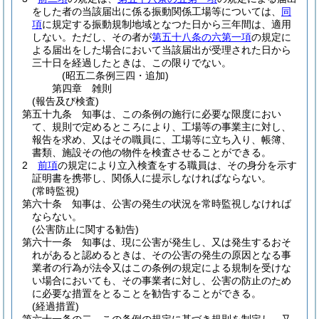
をした者の当該届出に係る振動関係工場等については、
同
項
に規定する振動規制地域となつた日から三年間は、適用
しない。
ただし、その者が
第五十八条の六第一項
の規定に
よる届出をした場合において当該届出が受理された日から
三十日を経過したときは、この限りでない。
(昭五二条例三四・追加)
第四章
雑則
(報告及び検査)
第五十九条
知事は、この条例の施行に必要な限度におい
て、規則で定めるところにより、工場等の事業主に対し、
報告を求め、又はその職員に、工場等に立ち入り、帳簿、
書類、施設その他の物件を検査させることができる。
2
前項
の規定により立入検査をする職員は、その身分を示す
証明書を携帯し、関係人に提示しなければならない。
(常時監視)
第六十条
知事は、公害の発生の状況を常時監視しなければ
ならない。
(公害防止に関する勧告)
第六十一条
知事は、現に公害が発生し、又は発生するおそ
れがあると認めるときは、その公害の発生の原因となる事
業者の行為が法令又はこの条例の規定による規制を受けな
い場合においても、その事業者に対し、公害の防止のため
に必要な措置をとることを勧告することができる。
(経過措置)