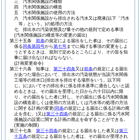
三
汚水関係施設の種類
四
汚水関係施設の構造
五
汚水関係施設の使用の方法
六
汚水関係施設から排出される汚水又は廃液
(以下「汚水
等」という。)
の処理の方法
七
排出水の汚染状態及び量その他の規則で定める事項
(汚水関係施設の構造等の変更の届出)
第三十五条
前条
の規定による届出をした者は、その届出に
係る
同条第四号
から
第七号
までに掲げる事項の変更をしよ
うとするときは、規則で定めるところにより、その旨を知
事に届け出なければならない。
(計画変更命令)
第三十六条
知事は、
第三十四条
又は
前条
の規定による届出
があつた場合において、排出水の汚染状態が当該汚水関係
工場等の排水口
(排出水を排出する場所をいう。以下同
じ。)
においてその排出水に係る排水基準に適合しないと認
めるときは、その届出を受理した日から六十日以内に限
り、その届出をした者に対し、その届出に係る汚水関係施
設の構造若しくは使用の方法若しくは汚水等の処理の方法
に関する計画の変更
(
同条
の規定による届出に係る計画の廃
止を含む。)
又は
第三十四条
の規定による届出に係る汚水関
係施設の設置に関する計画の廃止を命ずることができる。
(実施の制限)
第三十七条
第三十四条
の規定による届出をした者又は
第三
十五条
の規定による届出をした者は、その届出が受理され