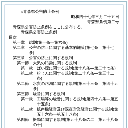
○青森県公害防止条例
昭和四十七年三月二十五日
青森県条例第二号
青森県公害防止条例をここに公布する。
青森県公害防止条例
目次
第一章
総則
(第一条―第六条)
第二章
公害の防止に関する基本的施策
(第七条―第十七
条)
第三章
公害の防止に関する規制
第一節
大気の汚染に関する規制
第一款
ばい煙に関する規制
(第十八条―第二十七条)
第二款
粉じんに関する規制
(第二十八条―第三十二
条)
第二節
水質の汚濁に関する規制
(第三十三条―第四十五
条)
第三節
騒音に関する規制
第一款
工場等の騒音に関する規制
(第四十六条―第五
十五条)
第二款
拡声機騒音及び深夜営業騒音に関する規制
(第
五十六条―第五十八条)
第四節
振動に関する規制
(第五十八条の二―第五十八条
の十)