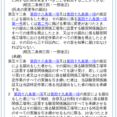
に関する計画を変更すべきことを勧告することができる。
(昭五二条例三四・一部改正)
(氏名の変更等の届出)
第五十二条
第四十八条第一項
又は
第四十九条第一項
の規定
による届出をした者は、その届出に係る
第四十八条第一項
第一号
若しくは
第二号
に掲げる事項に変更があつたとき、
その届出に係る騒音関係工場等に設置する騒音関係施設の
すべての使用を廃止したとき、又はその届出に係る騒音関
係工場等における特定作業のすべての実施を廃止したとき
は、その日から三十日以内に、その旨を知事に届け出なけ
ればならない。
(昭五二条例三四・一部改正)
(承継)
第五十三条
第四十八条第一項
又は
第四十九条第一項
の規定
による届出をした者から、その届出に係る騒音関係工場等
に設置する騒音関係施設のすべてを譲り受け、若しくは借
り受けた者又はその届出に係る騒音関係工場等における特
定作業のすべての実施を引き継いだ者は、当該騒音関係施
設又は当該特定作業に係る当該届出をした者の地位を承継
する。
2
第四十八条第一項
又は
第四十九条第一項
の規定による届出
をした者について相続、合併又は分割
(その届出に係る騒音
関係工場等に設置する騒音関係施設のすべてを承継させる
もの又はその届出に係る騒音関係工場等における特定作業
のすべての実施を引き継がせるものに限る。)
があつたとき