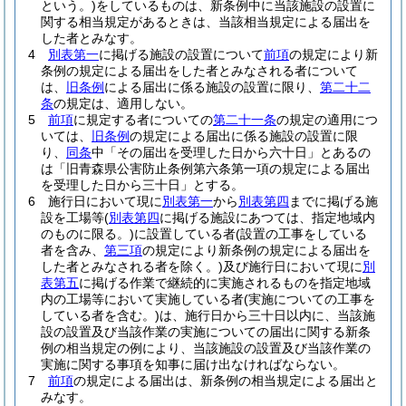
という。)
をしているものは、新条例中に当該施設の設置に
関する相当規定があるときは、当該相当規定による届出を
した者とみなす。
4
別表第一
に掲げる施設の設置について
前項
の規定により新
条例の規定による届出をした者とみなされる者について
は、
旧条例
による届出に係る施設の設置に限り、
第二十二
条
の規定は、適用しない。
5
前項
に規定する者についての
第二十一条
の規定の適用につ
いては、
旧条例
の規定による届出に係る施設の設置に限
り、
同条
中「その届出を受理した日から六十日」とあるの
は「旧青森県公害防止条例第六条第一項の規定による届出
を受理した日から三十日」とする。
6
施行日において現に
別表第一
から
別表第四
までに掲げる施
設を工場等
(
別表第四
に掲げる施設にあつては、指定地域内
のものに限る。)
に設置している者
(設置の工事をしている
者を含み、
第三項
の規定により新条例の規定による届出を
した者とみなされる者を除く。)
及び施行日において現に
別
表第五
に掲げる作業で継続的に実施されるものを指定地域
内の工場等において実施している者
(実施についての工事を
している者を含む。)
は、施行日から三十日以内に、当該施
設の設置及び当該作業の実施についての届出に関する新条
例の相当規定の例により、当該施設の設置及び当該作業の
実施に関する事項を知事に届け出なければならない。
7
前項
の規定による届出は、新条例の相当規定による届出と
みなす。