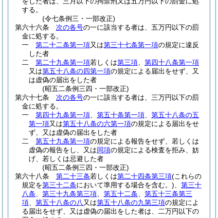
をした者は、三月以下の拘禁刑又は五万円以下の罰金に処
する。
(令七条例三・一部改正)
第六十六条
次の各号
の一に該当する者は、五万円以下の罰
金に処する。
一
第二十二条第一項
又は
第三十七条第一項
の規定に違反
した者
二
第二十九条第一項
若しくは
第三項
、
第四十八条第一項
又は
第五十八条の四第一項
の規定による届出をせず、又
は虚偽の届出をした者
(昭五二条例三四・一部改正)
第六十七条
次の各号
の一に該当する者は、三万円以下の罰
金に処する。
一
第四十九条第一項
、
第五十条第一項
、
第五十八条の五
第一項
又は
第五十八条の六第一項
の規定による届出をせ
ず、又は虚偽の届出をした者
二
第五十九条第一項
の規定による報告をせず、若しくは
虚偽の報告をし、又は
同項
の規定による検査を拒み、妨
げ、若しくは忌避した者
(昭五二条例三四・一部改正)
第六十八条
第二十三条
若しくは
第二十四条第三項
(これらの
規定を
第三十二条
において準用する場合を含む。)
、
第三十
八条
、
第三十九条第三項
、
第五十二条
、
第五十三条第三
項
、
第五十八条の八
又は
第五十八条の九第三項
の規定によ
る届出をせず、又は虚偽の届出をした者は、二万円以下の