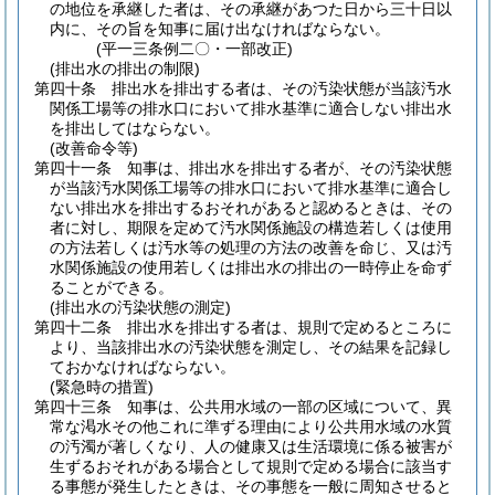
の地位を承継した者は、その承継があつた日から三十日以
内に、その旨を知事に届け出なければならない。
(平一三条例二〇・一部改正)
(排出水の排出の制限)
第四十条
排出水を排出する者は、その汚染状態が当該汚水
関係工場等の排水口において排水基準に適合しない排出水
を排出してはならない。
(改善命令等)
第四十一条
知事は、排出水を排出する者が、その汚染状態
が当該汚水関係工場等の排水口において排水基準に適合し
ない排出水を排出するおそれがあると認めるときは、その
者に対し、期限を定めて汚水関係施設の構造若しくは使用
の方法若しくは汚水等の処理の方法の改善を命じ、又は汚
水関係施設の使用若しくは排出水の排出の一時停止を命ず
ることができる。
(排出水の汚染状態の測定)
第四十二条
排出水を排出する者は、規則で定めるところに
より、当該排出水の汚染状態を測定し、その結果を記録し
ておかなければならない。
(緊急時の措置)
第四十三条
知事は、公共用水域の一部の区域について、異
常な渇水その他これに準ずる理由により公共用水域の水質
の汚濁が著しくなり、人の健康又は生活環境に係る被害が
生ずるおそれがある場合として規則で定める場合に該当す
る事態が発生したときは、その事態を一般に周知させると