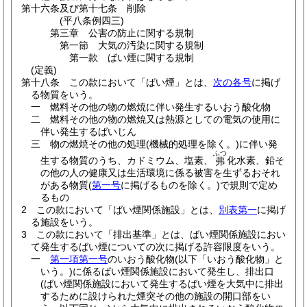
第十六条及び第十七条
削除
(平八条例四三)
第三章
公害の防止に関する規制
第一節
大気の汚染に関する規制
第一款
ばい煙に関する規制
(定義)
第十八条
この款において「ばい煙」とは、
次の各号
に掲げ
る物質をいう。
一
燃料その他の物の燃焼に伴い発生するいおう酸化物
二
燃料その他の物の燃焼又は熱源としての電気の使用に
伴い発生するばいじん
三
物の燃焼その他の処理
(機械的処理を除く。)
に伴い発
ふつ
生する物質のうち、カドミウム、塩素、
化水素、鉛そ
弗
の他の人の健康又は生活環境に係る被害を生ずるおそれ
がある物質
(
第一号
に掲げるものを除く。)
で規則で定め
るもの
2
この款において「ばい煙関係施設」とは、
別表第一
に掲げ
る施設をいう。
3
この款において「排出基準」とは、ばい煙関係施設におい
て発生するばい煙についての次に掲げる許容限度をいう。
一
第一項第一号
のいおう酸化物
(以下「いおう酸化物」と
いう。)
に係るばい煙関係施設において発生し、排出口
(ばい煙関係施設において発生するばい煙を大気中に排出
するために設けられた煙突その他の施設の開口部をい