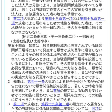
は、相続人、合併後存続する法人若しくは合併により設立
した法人又は分割により、当該騒音関係施設のすべてを承
継し、若しくは当該特定作業のすべての実施を引き継いだ
法人は、当該届出をした者の地位を承継する。
3
前二項
の規定により
第四十八条第一項
又は
第四十九条第一
項
の規定による届出をした者の地位を承継した者は、その
承継があつた日から三十日以内に、その旨を知事に届け出
なければならない。
(昭五二条例三四・平一三条例二〇・一部改正)
(改善勧告及び改善命令)
第五十四条
知事は、騒音規制地域内に設置されている騒音
関係工場等において発生する騒音が規制基準に適合しない
ことによりその騒音関係工場等の周辺の生活環境が損なわ
れていると認めるときは、当該騒音関係工場等を設置して
いる者に対し、期限を定めて、その事態を除去するために
必要な限度において、騒音の防止の方法を改善し、騒音関
係施設の使用の方法若しくは配置を変更し、又は特定作業
の実施の方法を変更すべきことを勧告することができる。
2
知事は、
第五十一条
の規定による勧告を受けた者がその勧
告に従わないで騒音関係施設を設置し、若しくは特定作業
を実施しているとき、又は
前項
の規定による勧告を受けた
者がその勧告に従わないときは、期限を定めて、その勧告
に従うべきことを命ずることができる。
3
前二項
の規定は、
第四十九条第一項
の規定による届出をし
た者の当該届出に係る騒音関係工場等については、
同項
に