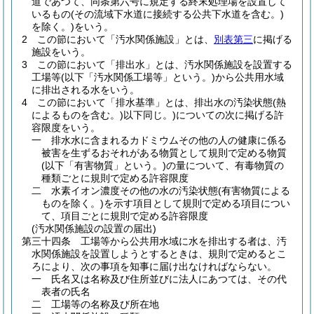
道であつて、同条第六号に規定する終末処理場を設置して
いるもの
(その流域下水道に接続する公共下水道を含む。)
を除く。)
をいう。
2
この節において「汚水関係施設」とは、
別表第三
に掲げる
施設をいう。
3
この節において「排出水」とは、汚水関係施設を設置する
工場等
(以下「汚水関係工場等」という。)
から公共用水域
に排出される水をいう。
4
この節において「排水基準」とは、排出水の汚染状態
(熱
によるものを含む。)
以下同じ。
)についての次に掲げる許
容限度をいう。
一
排水水に含まれるカドミウムその他の人の健康に係る
被害を生ずるおそれがある物質として規則で定める物質
(以下「有害物質」という。)
の量について、有毒物質の
種類ごとに規則で定める許容限度
二
水素イオン濃度その他の水の汚染状態
(有害物質による
ものを除く。)
を示す項目として規則で定める項目につい
て、項目ごとに規則で定める許容限度
(汚水関係施設の設置の届出)
第三十四条
工場等から公共用水域に水を排出する者は、汚
水関係施設を設置しようとするときは、規則で定めるとこ
ろにより、次の事項を知事に届け出なければならない。
一
氏名又は名称及び住所並びに法人にあつては、その代
表者の氏名
二
工場等の名称及び所在地