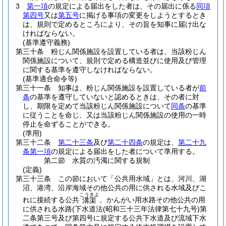
3
第一項
の規定による届出をした者は、その届出に係る
同項
第四号
又は
第五号
に掲げる事項の変更をしようとするとき
は、規則で定めるところにより、その旨を知事に届け出な
ければならない。
(基準遵守義務)
第三十条
粉じん関係施設を設置している者は、当該粉じん
関係施設について、規則で定める構造並びに使用及び管理
に関する基準を遵守しなければならない。
(基準適合命令等)
第三十一条
知事は、粉じん関係施設を設置している者が
前
条
の基準を遵守していないと認めるときは、その者に対
し、期限を定めて当該粉じん関係施設について
同条
の基準
に従うことを命じ、又は当該粉じん関係施設の使用の一時
停止を命ずることができる。
(準用)
第三十二条
第二十三条
及び
第二十四条
の規定は、
第二十九
条第一項
の規定による届出をした者について準用する。
第二節
水質の汚濁に関する規制
(定義)
第三十三条
この節において「公共用水域」とは、河川、湖
沼、港湾、沿岸海域その他公共の用に供される水域及びこ
こうきよ
れに接続する公共
、かんがい用水路その他公共の用
溝渠
に供される水路
(下水道法
(昭和三十三年法律第七十九号)
第
二条第三号及び第四号に規定する公共下水道及び流域下水