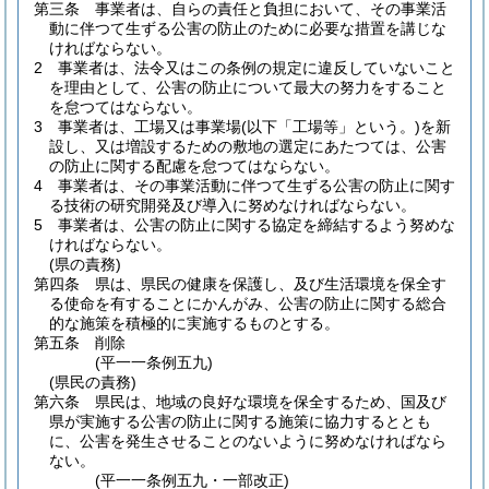
第三条
事業者は、自らの責任と負担において、その事業活
動に伴つて生ずる公害の防止のために必要な措置を講じな
ければならない。
2
事業者は、法令又はこの条例の規定に違反していないこと
を理由として、公害の防止について最大の努力をすること
を怠つてはならない。
3
事業者は、工場又は事業場
(以下「工場等」という。)
を新
設し、又は増設するための敷地の選定にあたつては、公害
の防止に関する配慮を怠つてはならない。
4
事業者は、その事業活動に伴つて生ずる公害の防止に関す
る技術の研究開発及び導入に努めなければならない。
5
事業者は、公害の防止に関する協定を締結するよう努めな
ければならない。
(県の責務)
第四条
県は、県民の健康を保護し、及び生活環境を保全す
る使命を有することにかんがみ、公害の防止に関する総合
的な施策を積極的に実施するものとする。
第五条
削除
(平一一条例五九)
(県民の責務)
第六条
県民は、地域の良好な環境を保全するため、国及び
県が実施する公害の防止に関する施策に協力するととも
に、公害を発生させることのないように努めなければなら
ない。
(平一一条例五九・一部改正)