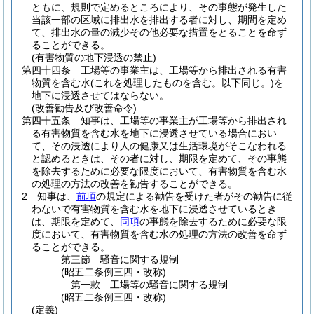
ともに、規則で定めるところにより、その事態が発生した
当該一部の区域に排出水を排出する者に対し、期間を定め
て、排出水の量の減少その他必要な措置をとることを命ず
ることができる。
(有害物質の地下浸透の禁止)
第四十四条
工場等の事業主は、工場等から排出される有害
物質を含む水
(これを処理したものを含む。以下同じ。)
を
地下に浸透させてはならない。
(改善勧告及び改善命令)
第四十五条
知事は、工場等の事業主が工場等から排出され
る有害物質を含む水を地下に浸透させている場合におい
て、その浸透により人の健康又は生活環境がそこなわれる
と認めるときは、その者に対し、期限を定めて、その事態
を除去するために必要な限度において、有害物質を含む水
の処理の方法の改善を勧告することができる。
2
知事は、
前項
の規定による勧告を受けた者がその勧告に従
わないで有害物質を含む水を地下に浸透させているとき
は、期限を定めて、
同項
の事態を除去するために必要な限
度において、有害物質を含む水の処理の方法の改善を命ず
ることができる。
第三節
騒音に関する規制
(昭五二条例三四・改称)
第一款
工場等の騒音に関する規制
(昭五二条例三四・改称)
(定義)