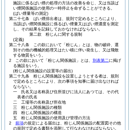
施設に係るばい煙の処理の方法の改善を命じ、又は当該ば
い煙関係施設の使用の一時停止を命ずることができる。
(ばい煙量等の測定)
第二十七条
ばい煙排出者は、規則で定めるところにより、
当該ばい煙関係施設に係るばい煙量又はばい煙濃度を測定
し、その結果を記録しておかなければならない。
第二款
粉じんに関する規制
(定義)
第二十八条
この款において「粉じん」とは、物の破砕、選
別その他の機械的処理又はたい積に伴い発生し、又は飛散
する物質をいう。
2
この款において「粉じん関係施設」とは、
別表第二
に掲げ
る施設をいう。
(粉じん関係施設の設置等の届出)
第二十九条
粉じん関係施設を設置しようとする者は、規則
で定めるところにより、次の事項を知事に届け出なければ
ならない。
一
氏名又は名称及び住所並びに法人にあつては、その代
表者の氏名
二
工場等の名称及び所在地
三
粉じん関係施設の種類
四
粉じん関係施設の構造
五
粉じん関係施設の使用及び管理の方法
2
前項
の規定による届出は、粉じん関係施設の配置図その他
の規則で定める書類を添附して行なわなければならない。