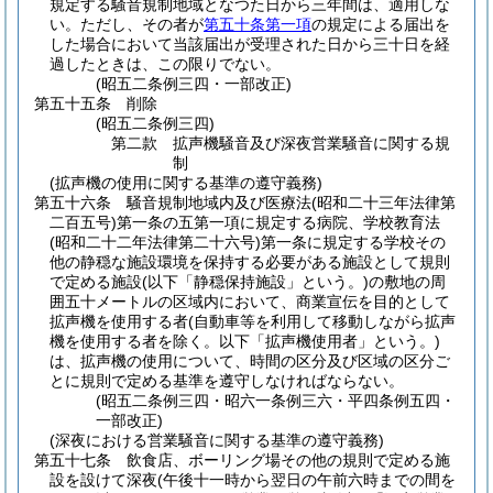
規定する騒音規制地域となつた日から三年間は、適用しな
い。
ただし、その者が
第五十条第一項
の規定による届出を
した場合において当該届出が受理された日から三十日を経
過したときは、この限りでない。
(昭五二条例三四・一部改正)
第五十五条
削除
(昭五二条例三四)
第二款
拡声機騒音及び深夜営業騒音に関する規
制
(拡声機の使用に関する基準の遵守義務)
第五十六条
騒音規制地域内及び医療法
(昭和二十三年法律第
二百五号)
第一条の五第一項に規定する病院、学校教育法
(昭和二十二年法律第二十六号)
第一条に規定する学校その
他の静穏な施設環境を保持する必要がある施設として規則
で定める施設
(以下「静穏保持施設」という。)
の敷地の周
囲五十メートルの区域内において、商業宣伝を目的として
拡声機を使用する者
(自動車等を利用して移動しながら拡声
機を使用する者を除く。以下「拡声機使用者」という。)
は、拡声機の使用について、時間の区分及び区域の区分ご
とに規則で定める基準を遵守しなければならない。
(昭五二条例三四・昭六一条例三六・平四条例五四・
一部改正)
(深夜における営業騒音に関する基準の遵守義務)
第五十七条
飲食店、ボーリング場その他の規則で定める施
設を設けて深夜
(午後十一時から翌日の午前六時までの間を