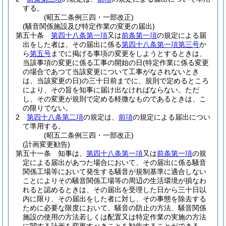
する。
(昭五二条例三四・一部改正)
(騒音関係施設及び特定作業の変更の届出)
第五十条
第四十八条第一項
又は
前条第一項
の規定による届
出をした者は、その届出に係る
第四十八条第一項第三号
か
ら
第五号
までに掲げる事項の変更をしようとするときは、
当該事項の変更に係る工事の開始の日
(特定作業に係る変更
の場合であつて当該変更について工事がなされないとき
は、当該変更の日)
の三十日前までに、規則で定めるところ
により、その旨を知事に届け出なければならない。
ただ
し、その変更が規則で定める軽微なものであるときは、こ
の限りでない。
2
第四十八条第二項
の規定は、
前項
の規定による届出につい
て準用する。
(昭五二条例三四・一部改正)
(計画変更勧告)
第五十一条
知事は、
第四十八条第一項
又は
前条第一項
の規
定による届出があつた場合において、その届出に係る騒音
関係工場等において発生する騒音が規制基準に適合しない
ことによりその騒音関係工場等の周辺の生活環境が損なわ
れると認めるときは、その届出を受理した日から三十日以
内に限り、その届出をした者に対し、その事態を除去する
ために必要な限度において、騒音の防止の方法、騒音関係
施設の使用の方法若しくは配置又は特定作業の実施の方法