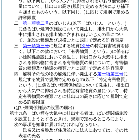
う。以下同じ。)
から大気中に排出されるいおう酸化物の
量について、排出口の高さ
(規則で定める方法により補正
を加えたものをいう。以下同じ。)
に応じて規則で定める
許容限度
二
第一項第二号
のばいじん
(以下「ばいじん」という。)
に係るばい煙関係施設において発生し、排出口から大気
中に排出される排出物に含まれるばいじんの量につい
て、施設の種類及び規模ごとに規則で定める許容限度
三
第一項第三号
に規定する物質
(
次号
の特定有害物質を除
く。以下この款において「有害物質」という。)
に係るば
い煙関係施設において発生し、排出口から大気中に排出
される排出物に含まれる有害物質の量について、有害物
質の種類及び施設の種類ごとに規則で定める許容限度
四
燃料その他の物の燃焼に伴い発生する
第一項第三号
に
規定する物質で規則で定めるもの
(以下「特定有害物質」
という。)
に係るばい煙関係施設において発生し、排出口
から大気中に排出される特定有害物質の量について、特
定有害物質の種類ごとに排出口の高さに応じて規則で定
める許容限度
(ばい煙関係施設の設置の届出)
第十九条
ばい煙を大気中に排出する者は、ばい煙関係施設
を設置しようとするときは、規則で定めるところにより、
次の事項を知事に届け出なければならない。
一
氏名又は名称及び住所並びに法人にあつては、その代
表者の氏名