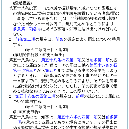
(経過措置)
第五十八条の五
一の地域が振動規制地域となつた際現にそ
の地域内の工場等に振動関係施設を設置している者
(設置の
工事をしている者を含む。)
は、当該地域が振動規制地域と
なつた日から三十日以内に、規則で定めるところにより、
前条第一項各号
に掲げる事項を知事に届け出なければなら
ない。
2
前条第二項
の規定は、
前条
の規定による届出について準用
する。
(昭五二条例三四・追加)
(振動関係施設の変更の届出)
第五十八条の六
第五十八条の四第一項
又は
前条第一項
の規
定による届出をした者は、その届出に係る
第五十八条の四
第一項第三号
から
第五号
までに掲げる事項の変更をしよう
とするときは、当該事項の変更に係る工事の開始の日の三
十日前までに、規則で定めるところにより、その旨を知事
に届け出なければならない。
ただし、その変更が規則で定
める軽微なものであるときは、この限りでない。
2
第五十八条の四第二項
の規定は、
前項
の規定による届出に
ついて準用する。
(昭五二条例三四・追加)
(計画変更勧告)
第五十八条の七
知事は、
第五十八条の四第一項
又は
前条第
一項
の規定による届出があつた場合において、その届出に
係る振動関係工場等において発生する振動が規制基準に適