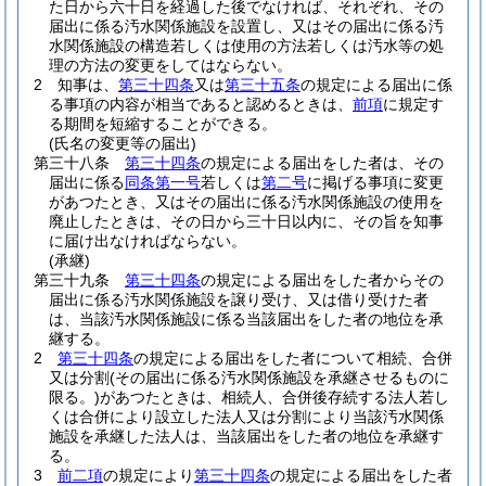
た日から六十日を経過した後でなければ、それぞれ、その
届出に係る汚水関係施設を設置し、又はその届出に係る汚
水関係施設の構造若しくは使用の方法若しくは汚水等の処
理の方法の変更をしてはならない。
2
知事は、
第三十四条
又は
第三十五条
の規定による届出に係
る事項の内容が相当であると認めるときは、
前項
に規定す
る期間を短縮することができる。
(氏名の変更等の届出)
第三十八条
第三十四条
の規定による届出をした者は、その
届出に係る
同条第一号
若しくは
第二号
に掲げる事項に変更
があつたとき、又はその届出に係る汚水関係施設の使用を
廃止したときは、その日から三十日以内に、その旨を知事
に届け出なければならない。
(承継)
第三十九条
第三十四条
の規定による届出をした者からその
届出に係る汚水関係施設を譲り受け、又は借り受けた者
は、当該汚水関係施設に係る当該届出をした者の地位を承
継する。
2
第三十四条
の規定による届出をした者について相続、合併
又は分割
(その届出に係る汚水関係施設を承継させるものに
限る。)
があつたときは、相続人、合併後存続する法人若し
くは合併により設立した法人又は分割により当該汚水関係
施設を承継した法人は、当該届出をした者の地位を承継す
る。
3
前二項
の規定により
第三十四条
の規定による届出をした者