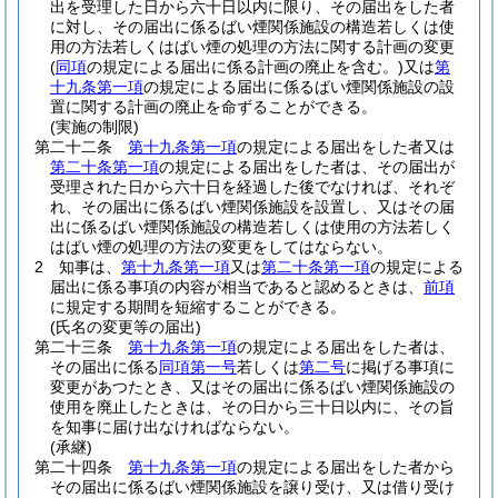
出を受理した日から六十日以内に限り、その届出をした者
に対し、その届出に係るばい煙関係施設の構造若しくは使
用の方法若しくはばい煙の処理の方法に関する計画の変更
(
同項
の規定による届出に係る計画の廃止を含む。)
又は
第
十九条第一項
の規定による届出に係るばい煙関係施設の設
置に関する計画の廃止を命ずることができる。
(実施の制限)
第二十二条
第十九条第一項
の規定による届出をした者又は
第二十条第一項
の規定による届出をした者は、その届出が
受理された日から六十日を経過した後でなければ、それぞ
れ、その届出に係るばい煙関係施設を設置し、又はその届
出に係るばい煙関係施設の構造若しくは使用の方法若しく
はばい煙の処理の方法の変更をしてはならない。
2
知事は、
第十九条第一項
又は
第二十条第一項
の規定による
届出に係る事項の内容が相当であると認めるときは、
前項
に規定する期間を短縮することができる。
(氏名の変更等の届出)
第二十三条
第十九条第一項
の規定による届出をした者は、
その届出に係る
同項第一号
若しくは
第二号
に掲げる事項に
変更があつたとき、又はその届出に係るばい煙関係施設の
使用を廃止したときは、その日から三十日以内に、その旨
を知事に届け出なければならない。
(承継)
第二十四条
第十九条第一項
の規定による届出をした者から
その届出に係るばい煙関係施設を譲り受け、又は借り受け