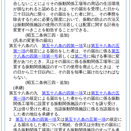
合しないことによりその振動関係工場等の周辺の生活環境
が損なわれると認めるときは、その届出を受理した日から
三十日以内に限り、その届出をした者に対し、その事態を
除去するために必要な限度において、振動の防止の方法又
は振動関係施設の使用の方法若しくは配置に関する計画を
変更すべきことを勧告することができる。
(昭五二条例三四・追加)
(氏名の変更等の届出)
第五十八条の八
第五十八条の四第一項
又は
第五十八条の五
第一項
の規定による届出をした者は、その届出に係る
第五
十八条の四第一項第一号
若しくは
第二号
に掲げる事項に変
更があつたとき、又はその届出に係る振動関係工場等に設
置する振動関係施設のすべての使用を廃止したときは、そ
の日から三十日以内に、その旨を知事に届け出なければな
らない。
(昭五二条例三四・追加)
(承継)
第五十八条の九
第五十八条の四第一項
又は
第五十八条の五
第一項
の規定による届出をした者からその届出に係る振動
関係工場等に設置する振動関係施設のすべてを譲り受け、
又は借り受けた者は、当該振動関係施設に係る当該届出を
した者の地位を承継する。
2
第五十八条の四第一項
又は
第五十八条の五第一項
の規定に
よる届出をした者について相続、合併又は分割
(その届出に
係る振動関係工場等に設置する振動関係施設のすべてを承