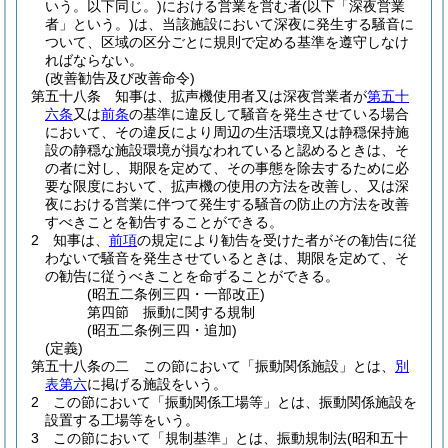
いう。以下同じ。)
における営業を営む者
(以下「深夜営業
者」という。)
は、当該施設において深夜に発生する騒音に
ついて、区域の区分ごとに規則で定める基準を遵守しなけ
ればならない。
(改善勧告及び改善命令)
第五十八条
知事は、拡声機使用者又は深夜営業者が
第五十
六条
又は
前条
の基準に違反して騒音を発生させている場合
において、その違反により周辺の生活環境又は静穏保持施
設の静穏な施設環境が損なわれていると認めるときは、そ
の者に対し、期限を定めて、その事態を除去するために必
要な限度において、拡声機の使用の方法を改善し、又は深
夜における営業に伴つて発生する騒音の防止の方法を改善
すべきことを勧告することができる。
2
知事は、
前項
の規定により勧告を受けた者がその勧告に従
わないで騒音を発生させているときは、期限を定めて、そ
の勧告に従うべきことを命ずることができる。
(昭五二条例三四・一部改正)
第四節
振動に関する規制
(昭五二条例三四・追加)
(定義)
第五十八条の二
この節において「振動関係施設」とは、
別
表第六
に掲げる施設をいう。
2
この節において「振動関係工場等」とは、振動関係施設を
設置する工場等をいう。
3
この節において「規制基準」とは、振動規制法
(昭和五十