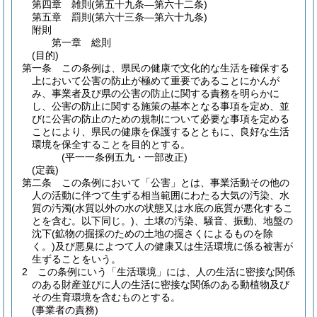
第四章
雑則
(第五十九条―第六十二条)
第五章
罰則
(第六十三条―第六十九条)
附則
第一章
総則
(目的)
第一条
この条例は、県民の健康で文化的な生活を確保する
上において公害の防止が極めて重要であることにかんが
み、事業者及び県の公害の防止に関する責務を明らかに
し、公害の防止に関する施策の基本となる事項を定め、並
びに公害の防止のための規制について必要な事項を定める
ことにより、県民の健康を保護するとともに、良好な生活
環境を保全することを目的とする。
(平一一条例五九・一部改正)
(定義)
第二条
この条例において「公害」とは、事業活動その他の
人の活動に伴つて生ずる相当範囲にわたる大気の汚染、水
質の汚濁
(水質以外の水の状態又は水底の底質が悪化するこ
とを含む。以下同じ。)
、土壌の汚染、騒音、振動、地盤の
沈下
(鉱物の掘採のための土地の掘さくによるものを除
く。)
及び悪臭によつて人の健康又は生活環境に係る被害が
生ずることをいう。
2
この条例にいう「生活環境」には、人の生活に密接な関係
のある財産並びに人の生活に密接な関係のある動植物及び
その生育環境を含むものとする。
(事業者の責務)