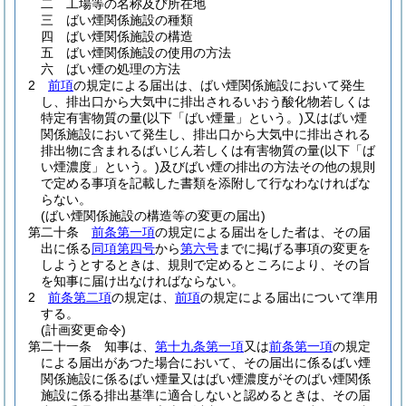
二
工場等の名称及び所在地
三
ばい煙関係施設の種類
四
ばい煙関係施設の構造
五
ばい煙関係施設の使用の方法
六
ばい煙の処理の方法
2
前項
の規定による届出は、ばい煙関係施設において発生
し、排出口から大気中に排出されるいおう酸化物若しくは
特定有害物質の量
(以下「ばい煙量」という。)
又はばい煙
関係施設において発生し、排出口から大気中に排出される
排出物に含まれるばいじん若しくは有害物質の量
(以下「ば
い煙濃度」という。)
及びばい煙の排出の方法その他の規則
で定める事項を記載した書類を添附して行なわなければな
らない。
(ばい煙関係施設の構造等の変更の届出)
第二十条
前条第一項
の規定による届出をした者は、その届
出に係る
同項第四号
から
第六号
までに掲げる事項の変更を
しようとするときは、規則で定めるところにより、その旨
を知事に届け出なければならない。
2
前条第二項
の規定は、
前項
の規定による届出について準用
する。
(計画変更命令)
第二十一条
知事は、
第十九条第一項
又は
前条第一項
の規定
による届出があつた場合において、その届出に係るばい煙
関係施設に係るばい煙量又はばい煙濃度がそのばい煙関係
施設に係る排出基準に適合しないと認めるときは、その届