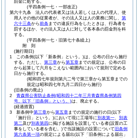
罰金に処する。
(平四条例一七・一部改正)
第六十九条
法人の代表者又は法人若しくは人の代理人、使
用人その他の従業者が、その法人又は人の業務に関し、
第
六十三条
から
前条
までの違反行為をしたときは、行為者を
罰するほか、その法人又は人に対して各本条の罰金刑を科
する。
(平四条例一七・旧第七十条繰上)
附
則
(施行期日)
1
この条例
(以下「新条例」という。)
は、公布の日から施行
する。
ただし、
第三章
から
第五章
までの規定は、公布の日
から起算して六月をこえない範囲内において規則で定める
日から施行する。
(昭和四七年規則第六二号で第三章から第五章までの
規定は昭和四七年九月二四日から施行)
(旧条例の廃止)
2
青森県公害防止条例
(昭和四十二年三月青森県条例第四
号。以下「旧条例」という。)
は、廃止する。
(経過措置)
3
新条例中
第三章
から
第五章
までの規定の施行の日
(以下
「施行日」という。)
において現に工場等に
別表第一
、
別表
第二
及び
別表第四
に掲げる施設を設置している者
(設置の工
事をしている者を含む。)
で当該施設の設置について
旧条例
第六条第一項
の規定による届出
(以下「旧条例による届出」