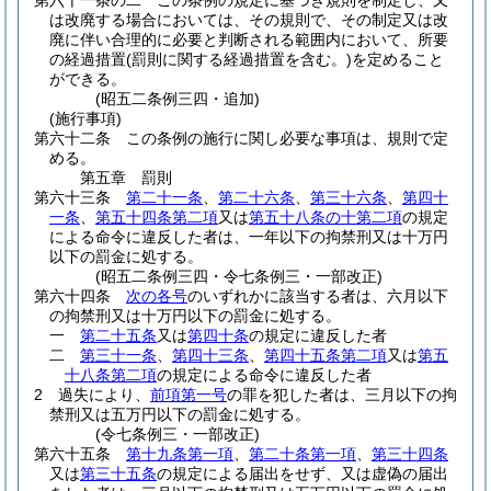
第六十一条の二
この条例の規定に基づき規則を制定し、又
は改廃する場合においては、その規則で、その制定又は改
廃に伴い合理的に必要と判断される範囲内において、所要
の経過措置
(罰則に関する経過措置を含む。)
を定めること
ができる。
(昭五二条例三四・追加)
(施行事項)
第六十二条
この条例の施行に関し必要な事項は、規則で定
める。
第五章
罰則
第六十三条
第二十一条
、
第二十六条
、
第三十六条
、
第四十
一条
、
第五十四条第二項
又は
第五十八条の十第二項
の規定
による命令に違反した者は、一年以下の拘禁刑又は十万円
以下の罰金に処する。
(昭五二条例三四・令七条例三・一部改正)
第六十四条
次の各号
のいずれかに該当する者は、六月以下
の拘禁刑又は十万円以下の罰金に処する。
一
第二十五条
又は
第四十条
の規定に違反した者
二
第三十一条
、
第四十三条
、
第四十五条第二項
又は
第五
十八条第二項
の規定による命令に違反した者
2
過失により、
前項第一号
の罪を犯した者は、三月以下の拘
禁刑又は五万円以下の罰金に処する。
(令七条例三・一部改正)
第六十五条
第十九条第一項
、
第二十条第一項
、
第三十四条
又は
第三十五条
の規定による届出をせず、又は虚偽の届出