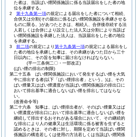
た者は、当該ばい煙関係施設に係る当該届出をした者の地
位を承継する。
2
第十九条第一項
の規定による届出をした者について相続、
合併又は分割
(その届出に係るばい煙関係施設を承継させる
ものに限る。)
があつたときは、相続人、合併後存続する法
人若しくは合併により設立した法人又は分割により当該ば
い煙関係施設を承継した法人は、当該届出をした者の地位
を承継する。
3
前二項
の規定により
第十九条第一項
の規定による届出をし
た者の地位を承継した者は、その承継があつた日から三十
日以内に、その旨を知事に届け出なければならない。
(平一三条例二〇・一部改正)
(ばい煙の排出の制限)
第二十五条
ばい煙関係施設において発生するばい煙を大気
中に排出する者
(以下「ばい煙排出者」という。)
は、その
ばい煙量又はばい煙濃度が当該ばい煙関係施設の排出口に
おいて排出基準に適合しないばい煙を排出してはならな
い。
(改善命令等)
第二十六条
知事は、ばい煙排出者が、そのばい煙量又はば
い煙濃度が排出口において排出基準に適合しないばい煙を
継続して排出するおそれがある場合において、その継続的
な排出により人の健康又は生活環境に係る被害を生ずると
認めるときは、その者に対し、期限を定めて当該ばい煙関
係施設の構造若しくは使用の方法若しくは当該ばい煙関係