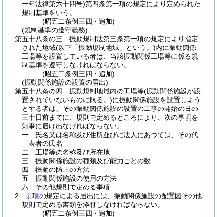
一年法律第六十四号)
第四条第一項の規定により定められた
規制基準をいう。
(昭五二条例三四・追加)
(規制基準の遵守義務)
第五十八条の三
振動規制法第三条第一項の規定により指定
された地域
(以下「振動規制地域」という。)
内に振動関係
工場等を設置している者は、当該振動関係工場等に係る規
制基準を遵守しなければならない。
(昭五二条例三四・追加)
(振動関係施設の設置の届出)
第五十八条の四
振動規制地域内の工場等
(振動関係施設が設
置されていないものに限る。)
に振動関係施設を設置しよう
とする者は、その振動関係施設の設置の工事の開始の日の
三十日前までに、規則で定めるところにより、次の事項を
知事に届け出なければならない。
一
氏名又は名称及び住所並びに法人にあつては、その代
表者の氏名
二
工場等の名称及び所在地
三
振動関係施設の種類及び能力ごとの数
四
振動の防止の方法
五
振動関係施設の使用の方法
六
その他規則で定める事項
2
前項
の規定による届出には、振動関係施設の配置図その他
規則で定める書類を添付しなければならない。
(昭五二条例三四・追加)