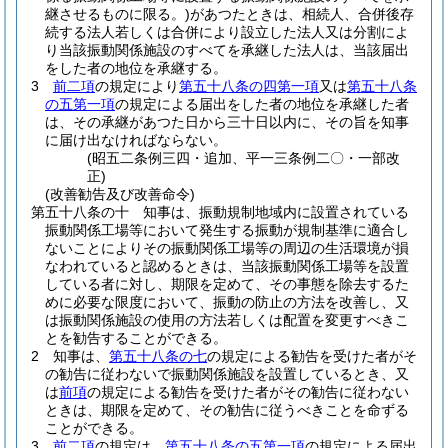
継させるものに限る。)
があつたときは、相続人、合併後存
続する法人若しくは合併により設立した法人又は分割によ
り当該振動関係施設のすべてを承継した法人は、当該届出
をした者の地位を承継する。
3
前二項
の規定により
第五十八条の四第一項
又は
第五十八条
の五第一項
の規定による届出をした者の地位を承継した者
は、その承継があつた日から三十日以内に、その旨を知事
に届け出なければならない。
(昭五二条例三四・追加、平一三条例二〇・一部改
正)
(改善勧告及び改善命令)
第五十八条の十
知事は、振動規制地域内に設置されている
振動関係工場等において発生する振動が規制基準に適合し
ないことによりその振動関係工場等の周辺の生活環境が損
なわれていると認めるときは、当該振動関係工場等を設置
している者に対し、期限を定めて、その事態を除去するた
めに必要な限度において、振動の防止の方法を改善し、又
は振動関係施設の使用の方法若しくは配置を変更すべきこ
とを勧告することができる。
2
知事は、
第五十八条の七
の規定による勧告を受けた者がそ
の勧告に従わないで振動関係施設を設置しているとき、又
は
前項
の規定による勧告を受けた者がその勧告に従わない
ときは、期限を定めて、その勧告に従うべきことを命ずる
ことができる。
3
前二項
の規定は、
第五十八条の五第一項
の規定による届出