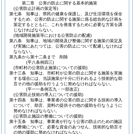
第二章
公害の防止に関する基本的施策
(公害防止計画の策定等)
第七条
知事は、県民の健康を保護し、及び生活環境を保全
するため、公害の防止に関する施策に係る総合的な計画を
策定するとともに、これを推進するために必要な方策を講
じなければならない。
(地域開発施策等における公害防止の配慮)
第八条
知事は、地域の開発及び整備に関する施策の策定及
び実施にあたつては、公害の防止について配慮しなければ
ならない。
第九条から第十二条まで
削除
(平八条例四三)
(市町村の公害防止施策についての援助)
第十三条
知事は、市町村が公害の防止に関する施策を実施
する場合には、当該施策が十分に行われるよう技術的な助
言その他の援助を行うように努めなければならない。
(平一一条例五九・一部改正)
(公害防止技術の導入についての援助)
第十四条
知事は、事業者の公害の防止に関する技術の導入
について、助言、資料の提供その他の援助を行なうように
努めなければならない。
(公害防止施設の整備についての援助)
第十五条
知事は、事業者が行なう公害の防止のための施設
の整備について、必要な資金のあつせん、技術的な助言そ
の他の援助に努めなければならない。