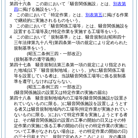
第四十六条
この款において「騒音関係施設」とは、
別表第
四
に掲げる施設をいう。
2
この款において「特定作業」とは、
別表第五
に掲げる作業
で継続的に実施されるものをいう。
3
この款において「騒音関係工場等」とは、騒音関係施設を
設置する工場等及び特定作業を実施する工場等をいう。
4
この款において「規制基準」とは、騒音規制法
(昭和四十
三年法律第九十八号)
第四条第一項の規定により定められた
規制基準をいう。
(昭五二条例三四・一部改正)
(規制基準の遵守義務)
第四十七条
騒音規制法第三条第一項の規定により指定され
た地域
(以下「騒音規制地域」という。)
内に騒音関係工場
等を設置している者は、当該騒音関係工場等に係る規制基
準を遵守しなければならない。
(昭五二条例三四・一部改正)
(騒音関係施設の設置又は特定作業の実施の届出)
第四十八条
騒音規制地域内の工場等
(騒音関係施設が設置さ
れていないものに限る。)
に騒音関係施設を設置しようとす
る者又は騒音規制地域内の工場等
(特定作業が実施されてい
ないものに限る。)
において特定作業を実施しようとする者
は、その騒音関係施設の設置の工事の開始の日又はその特
定作業の実施に係る工事の開始の日
(その特定作業の実施に
ついて工事がなされない場合は、その特定作業の開始の日)
の三十日前までに、規則で定めるところにより、次の事項