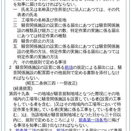
を知事に届け出なければならない。
一
氏名又は名称及び住所並びに法人にあつては、その代
表者の氏名
二
工場等の名称及び所在地
三
騒音関係施設の設置に係る届出にあつては騒音関係施
設の種類及び能力ごとの数、特定作業の実施に係る届出
にあつては特定作業の種類
四
騒音の防止の方法
五
騒音関係施設の設置に係る届出にあつては騒音関係施
設の使用の方法、特定作業の実施に係る届出にあつては
特定作業の実施の方法
六
その他規則で定める事項
2
騒音関係施設の設置に係る
前項
の規定による届出には、騒
音関係施設の配置図その他規則で定める書類を添付しなけ
ればならない。
(昭五二条例三四・一部改正)
(経過措置)
第四十九条
一の地域が騒音規制地域となつた際現にその地
域内の工場等に騒音関係施設を設置している者
(設置の工事
をしている者を含む。)
又はその地域内の工場等において特
定作業を実施している者
(実施に係る工事をしている者を含
む。)
は、当該地域が騒音規制地域となつた日から三十日以
内に、規則で定めるところにより、
前条第一項各号
に掲げ
る事項を知事に届け出なければならない。
2
前条第二項
の規定は、
前項
の規定による届出について準用