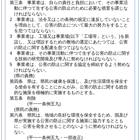
第三条
事業者は、自らの責任と負担において、その事業活
動に伴つて生ずる公害の防止のために必要な措置を講じな
ければならない。
2
事業者は、法令又はこの条例の規定に違反していないこと
を理由として、公害の防止について最大の努力をすること
を怠つてはならない。
3
事業者は、工場又は事業場
(以下「工場等」という。)
を新
設し、又は増設するための敷地の選定にあたつては、公害
の防止に関する配慮を怠つてはならない。
4
事業者は、その事業活動に伴つて生ずる公害の防止に関す
る技術の研究開発及び導入に努めなければならない。
5
事業者は、公害の防止に関する協定を締結するよう努めな
ければならない。
(県の責務)
第四条
県は、県民の健康を保護し、及び生活環境を保全す
る使命を有することにかんがみ、公害の防止に関する総合
的な施策を積極的に実施するものとする。
第五条
削除
(平一一条例五九)
(県民の責務)
第六条
県民は、地域の良好な環境を保全するため、国及び
県が実施する公害の防止に関する施策に協力するととも
に、公害を発生させることのないように努めなければなら
ない。
(平一一条例五九・一部改正)