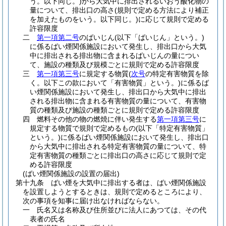
う。以下同じ。)
から大気中に排出されるいおう酸化物の
量について、排出口の高さ
(規則で定める方法により補正
を加えたものをいう。以下同じ。)
に応じて規則で定める
許容限度
二
第一項第二号
のばいじん
(以下「ばいじん」という。)
に係るばい煙関係施設において発生し、排出口から大気
中に排出される排出物に含まれるばいじんの量につい
て、施設の種類及び規模ごとに規則で定める許容限度
三
第一項第三号
に規定する物質
(
次号
の特定有害物質を除
く。以下この款において「有害物質」という。)
に係るば
い煙関係施設において発生し、排出口から大気中に排出
される排出物に含まれる有害物質の量について、有害物
質の種類及び施設の種類ごとに規則で定める許容限度
四
燃料その他の物の燃焼に伴い発生する
第一項第三号
に
規定する物質で規則で定めるもの
(以下「特定有害物質」
という。)
に係るばい煙関係施設において発生し、排出口
から大気中に排出される特定有害物質の量について、特
定有害物質の種類ごとに排出口の高さに応じて規則で定
める許容限度
(ばい煙関係施設の設置の届出)
第十九条
ばい煙を大気中に排出する者は、ばい煙関係施設
を設置しようとするときは、規則で定めるところにより、
次の事項を知事に届け出なければならない。
一
氏名又は名称及び住所並びに法人にあつては、その代
表者の氏名