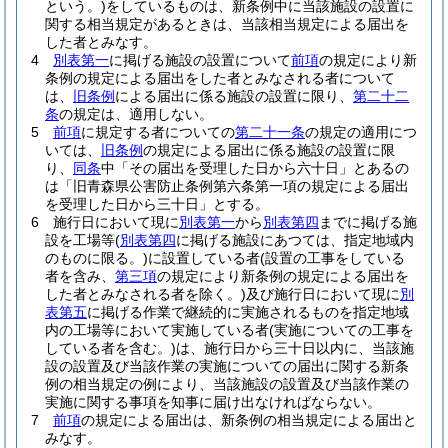
という。)
をしているものは、新条例中に当該施設の設置に
関する相当規定があるときは、当該相当規定による届出を
した者とみなす。
4
別表第一
に掲げる施設の設置について
前項
の規定により新
条例の規定による届出をした者とみなされる者について
は、
旧条例
による届出に係る施設の設置に限り、
第二十二
条
の規定は、適用しない。
5
前項
に規定する者についての
第二十一条
の規定の適用につ
いては、
旧条例
の規定による届出に係る施設の設置に限
り、
同条
中「その届出を受理した日から六十日」とあるの
は「旧青森県公害防止条例第六条第一項の規定による届出
を受理した日から三十日」とする。
6
施行日において現に
別表第一
から
別表第四
までに掲げる施
設を工場等
(
別表第四
に掲げる施設にあつては、指定地域内
のものに限る。)
に設置している者
(設置の工事をしている
者を含み、
第三項
の規定により新条例の規定による届出を
した者とみなされる者を除く。)
及び施行日において現に
別
表第五
に掲げる作業で継続的に実施されるものを指定地域
内の工場等において実施している者
(実施についての工事を
している者を含む。)
は、施行日から三十日以内に、当該施
設の設置及び当該作業の実施についての届出に関する新条
例の相当規定の例により、当該施設の設置及び当該作業の
実施に関する事項を知事に届け出なければならない。
7
前項
の規定による届出は、新条例の相当規定による届出と
みなす。