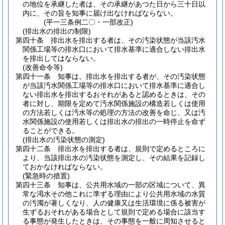
の地位を承継した者は、その承継があつた日から三十日以
内に、その旨を知事に届け出なければならない。
(平一三条例二〇・一部改正)
(排出水の排出の制限)
第四十条
排出水を排出する者は、その汚染状態が当該汚水
関係工場等の排水口において排水基準に適合しない排出水
を排出してはならない。
(改善命令等)
第四十一条
知事は、排出水を排出する者が、その汚染状態
が当該汚水関係工場等の排水口において排水基準に適合し
ない排出水を排出するおそれがあると認めるときは、その
者に対し、期限を定めて汚水関係施設の構造若しくは使用
の方法若しくは汚水等の処理の方法の改善を命じ、又は汚
水関係施設の使用若しくは排出水の排出の一時停止を命ず
ることができる。
(排出水の汚染状態の測定)
第四十二条
排出水を排出する者は、規則で定めるところに
より、当該排出水の汚染状態を測定し、その結果を記録し
ておかなければならない。
(緊急時の措置)
第四十三条
知事は、公共用水域の一部の区域について、異
常な渇水その他これに準ずる理由により公共用水域の水質
の汚濁が著しくなり、人の健康又は生活環境に係る被害が
生ずるおそれがある場合として規則で定める場合に該当す
る事態が発生したときは、その事態を一般に周知させると