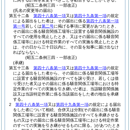
に関する計画を変更すべきことを勧告することができる。
(昭五二条例三四・一部改正)
(氏名の変更等の届出)
第五十二条
第四十八条第一項
又は
第四十九条第一項
の規定
による届出をした者は、その届出に係る
第四十八条第一項
第一号
若しくは
第二号
に掲げる事項に変更があつたとき、
その届出に係る騒音関係工場等に設置する騒音関係施設の
すべての使用を廃止したとき、又はその届出に係る騒音関
係工場等における特定作業のすべての実施を廃止したとき
は、その日から三十日以内に、その旨を知事に届け出なけ
ればならない。
(昭五二条例三四・一部改正)
(承継)
第五十三条
第四十八条第一項
又は
第四十九条第一項
の規定
による届出をした者から、その届出に係る騒音関係工場等
に設置する騒音関係施設のすべてを譲り受け、若しくは借
り受けた者又はその届出に係る騒音関係工場等における特
定作業のすべての実施を引き継いだ者は、当該騒音関係施
設又は当該特定作業に係る当該届出をした者の地位を承継
する。
2
第四十八条第一項
又は
第四十九条第一項
の規定による届出
をした者について相続、合併又は分割
(その届出に係る騒音
関係工場等に設置する騒音関係施設のすべてを承継させる
もの又はその届出に係る騒音関係工場等における特定作業
のすべての実施を引き継がせるものに限る。)
があつたとき