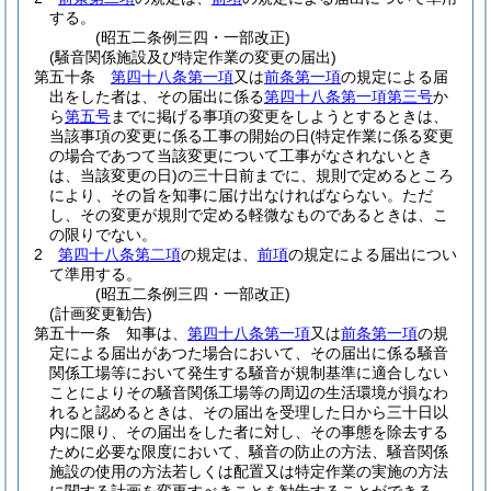
する。
(昭五二条例三四・一部改正)
(騒音関係施設及び特定作業の変更の届出)
第五十条
第四十八条第一項
又は
前条第一項
の規定による届
出をした者は、その届出に係る
第四十八条第一項第三号
か
ら
第五号
までに掲げる事項の変更をしようとするときは、
当該事項の変更に係る工事の開始の日
(特定作業に係る変更
の場合であつて当該変更について工事がなされないとき
は、当該変更の日)
の三十日前までに、規則で定めるところ
により、その旨を知事に届け出なければならない。
ただ
し、その変更が規則で定める軽微なものであるときは、こ
の限りでない。
2
第四十八条第二項
の規定は、
前項
の規定による届出につい
て準用する。
(昭五二条例三四・一部改正)
(計画変更勧告)
第五十一条
知事は、
第四十八条第一項
又は
前条第一項
の規
定による届出があつた場合において、その届出に係る騒音
関係工場等において発生する騒音が規制基準に適合しない
ことによりその騒音関係工場等の周辺の生活環境が損なわ
れると認めるときは、その届出を受理した日から三十日以
内に限り、その届出をした者に対し、その事態を除去する
ために必要な限度において、騒音の防止の方法、騒音関係
施設の使用の方法若しくは配置又は特定作業の実施の方法