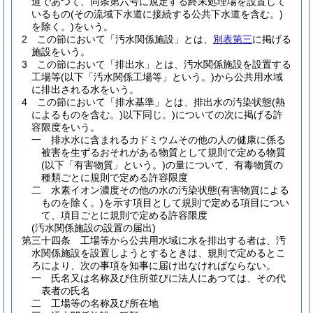
道であつて、同条第六号に規定する終末処理場を設置して
いるもの
(その流域下水道に接続する公共下水道を含む。)
を除く。)
をいう。
2
この節において「汚水関係施設」とは、
別表第三
に掲げる
施設をいう。
3
この節において「排出水」とは、汚水関係施設を設置する
工場等
(以下「汚水関係工場等」という。)
から公共用水域
に排出される水をいう。
4
この節において「排水基準」とは、排出水の汚染状態
(熱
によるものを含む。)
以下同じ。
)についての次に掲げる許
容限度をいう。
一
排水水に含まれるカドミウムその他の人の健康に係る
被害を生ずるおそれがある物質として規則で定める物質
(以下「有害物質」という。)
の量について、有毒物質の
種類ごとに規則で定める許容限度
二
水素イオン濃度その他の水の汚染状態
(有害物質による
ものを除く。)
を示す項目として規則で定める項目につい
て、項目ごとに規則で定める許容限度
(汚水関係施設の設置の届出)
第三十四条
工場等から公共用水域に水を排出する者は、汚
水関係施設を設置しようとするときは、規則で定めるとこ
ろにより、次の事項を知事に届け出なければならない。
一
氏名又は名称及び住所並びに法人にあつては、その代
表者の氏名
二
工場等の名称及び所在地