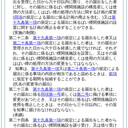
出を受理した日から六十日以内に限り、その届出をした者
に対し、その届出に係るばい煙関係施設の構造若しくは使
用の方法若しくはばい煙の処理の方法に関する計画の変更
(
同項
の規定による届出に係る計画の廃止を含む。)
又は
第
十九条第一項
の規定による届出に係るばい煙関係施設の設
置に関する計画の廃止を命ずることができる。
(実施の制限)
第二十二条
第十九条第一項
の規定による届出をした者又は
第二十条第一項
の規定による届出をした者は、その届出が
受理された日から六十日を経過した後でなければ、それぞ
れ、その届出に係るばい煙関係施設を設置し、又はその届
出に係るばい煙関係施設の構造若しくは使用の方法若しく
はばい煙の処理の方法の変更をしてはならない。
2
知事は、
第十九条第一項
又は
第二十条第一項
の規定による
届出に係る事項の内容が相当であると認めるときは、
前項
に規定する期間を短縮することができる。
(氏名の変更等の届出)
第二十三条
第十九条第一項
の規定による届出をした者は、
その届出に係る
同項第一号
若しくは
第二号
に掲げる事項に
変更があつたとき、又はその届出に係るばい煙関係施設の
使用を廃止したときは、その日から三十日以内に、その旨
を知事に届け出なければならない。
(承継)
第二十四条
第十九条第一項
の規定による届出をした者から
その届出に係るばい煙関係施設を譲り受け、又は借り受け