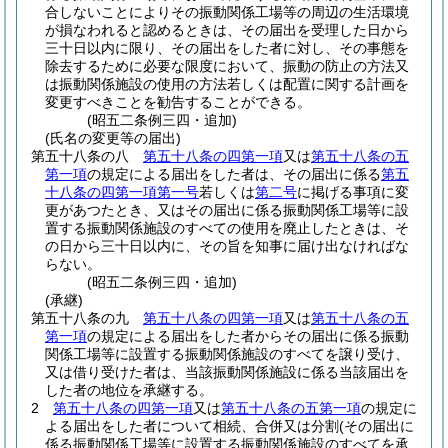
合しないことによりその振動関係工場等の周辺の生活環境
が損なわれると認めるときは、その届出を受理した日から
三十日以内に限り、その届出をした者に対し、その事態を
除去するために必要な限度において、振動の防止の方法又
は振動関係施設の使用の方法若しくは配置に関する計画を
変更すべきことを勧告することができる。
(昭五二条例三四・追加)
(氏名の変更等の届出)
第五十八条の八
第五十八条の四第一項
又は
第五十八条の五
第一項
の規定による届出をした者は、その届出に係る
第五
十八条の四第一項第一号
若しくは
第二号
に掲げる事項に変
更があつたとき、又はその届出に係る振動関係工場等に設
置する振動関係施設のすべての使用を廃止したときは、そ
の日から三十日以内に、その旨を知事に届け出なければな
らない。
(昭五二条例三四・追加)
(承継)
第五十八条の九
第五十八条の四第一項
又は
第五十八条の五
第一項
の規定による届出をした者からその届出に係る振動
関係工場等に設置する振動関係施設のすべてを譲り受け、
又は借り受けた者は、当該振動関係施設に係る当該届出を
した者の地位を承継する。
2
第五十八条の四第一項
又は
第五十八条の五第一項
の規定に
よる届出をした者について相続、合併又は分割
(その届出に
係る振動関係工場等に設置する振動関係施設のすべてを承