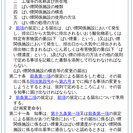
二
工場等の名称及び所在地
三
ばい煙関係施設の種類
四
ばい煙関係施設の構造
五
ばい煙関係施設の使用の方法
六
ばい煙の処理の方法
2
前項
の規定による届出は、ばい煙関係施設において発生
し、排出口から大気中に排出されるいおう酸化物若しくは
特定有害物質の量
(以下「ばい煙量」という。)
又はばい煙
関係施設において発生し、排出口から大気中に排出される
排出物に含まれるばいじん若しくは有害物質の量
(以下「ば
い煙濃度」という。)
及びばい煙の排出の方法その他の規則
で定める事項を記載した書類を添附して行なわなければな
らない。
(ばい煙関係施設の構造等の変更の届出)
第二十条
前条第一項
の規定による届出をした者は、その届
出に係る
同項第四号
から
第六号
までに掲げる事項の変更を
しようとするときは、規則で定めるところにより、その旨
を知事に届け出なければならない。
2
前条第二項
の規定は、
前項
の規定による届出について準用
する。
(計画変更命令)
第二十一条
知事は、
第十九条第一項
又は
前条第一項
の規定
による届出があつた場合において、その届出に係るばい煙
関係施設に係るばい煙量又はばい煙濃度がそのばい煙関係
施設に係る排出基準に適合しないと認めるときは、その届