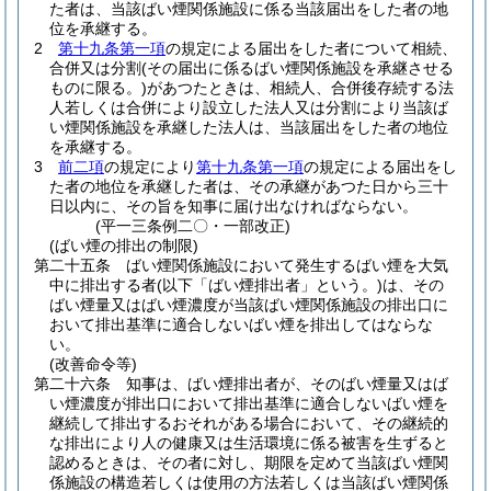
た者は、当該ばい煙関係施設に係る当該届出をした者の地
位を承継する。
2
第十九条第一項
の規定による届出をした者について相続、
合併又は分割
(その届出に係るばい煙関係施設を承継させる
ものに限る。)
があつたときは、相続人、合併後存続する法
人若しくは合併により設立した法人又は分割により当該ば
い煙関係施設を承継した法人は、当該届出をした者の地位
を承継する。
3
前二項
の規定により
第十九条第一項
の規定による届出をし
た者の地位を承継した者は、その承継があつた日から三十
日以内に、その旨を知事に届け出なければならない。
(平一三条例二〇・一部改正)
(ばい煙の排出の制限)
第二十五条
ばい煙関係施設において発生するばい煙を大気
中に排出する者
(以下「ばい煙排出者」という。)
は、その
ばい煙量又はばい煙濃度が当該ばい煙関係施設の排出口に
おいて排出基準に適合しないばい煙を排出してはならな
い。
(改善命令等)
第二十六条
知事は、ばい煙排出者が、そのばい煙量又はば
い煙濃度が排出口において排出基準に適合しないばい煙を
継続して排出するおそれがある場合において、その継続的
な排出により人の健康又は生活環境に係る被害を生ずると
認めるときは、その者に対し、期限を定めて当該ばい煙関
係施設の構造若しくは使用の方法若しくは当該ばい煙関係