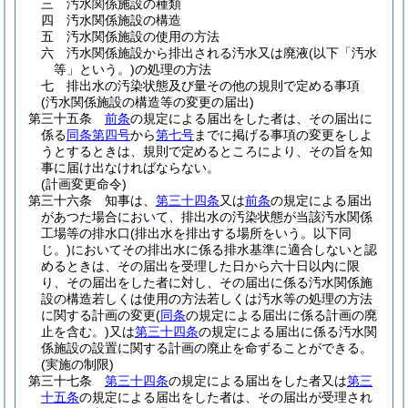
三
汚水関係施設の種類
四
汚水関係施設の構造
五
汚水関係施設の使用の方法
六
汚水関係施設から排出される汚水又は廃液
(以下「汚水
等」という。)
の処理の方法
七
排出水の汚染状態及び量その他の規則で定める事項
(汚水関係施設の構造等の変更の届出)
第三十五条
前条
の規定による届出をした者は、その届出に
係る
同条第四号
から
第七号
までに掲げる事項の変更をしよ
うとするときは、規則で定めるところにより、その旨を知
事に届け出なければならない。
(計画変更命令)
第三十六条
知事は、
第三十四条
又は
前条
の規定による届出
があつた場合において、排出水の汚染状態が当該汚水関係
工場等の排水口
(排出水を排出する場所をいう。以下同
じ。)
においてその排出水に係る排水基準に適合しないと認
めるときは、その届出を受理した日から六十日以内に限
り、その届出をした者に対し、その届出に係る汚水関係施
設の構造若しくは使用の方法若しくは汚水等の処理の方法
に関する計画の変更
(
同条
の規定による届出に係る計画の廃
止を含む。)
又は
第三十四条
の規定による届出に係る汚水関
係施設の設置に関する計画の廃止を命ずることができる。
(実施の制限)
第三十七条
第三十四条
の規定による届出をした者又は
第三
十五条
の規定による届出をした者は、その届出が受理され