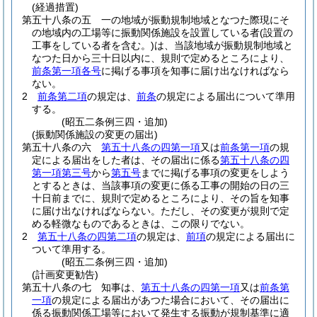
(経過措置)
第五十八条の五
一の地域が振動規制地域となつた際現にそ
の地域内の工場等に振動関係施設を設置している者
(設置の
工事をしている者を含む。)
は、当該地域が振動規制地域と
なつた日から三十日以内に、規則で定めるところにより、
前条第一項各号
に掲げる事項を知事に届け出なければなら
ない。
2
前条第二項
の規定は、
前条
の規定による届出について準用
する。
(昭五二条例三四・追加)
(振動関係施設の変更の届出)
第五十八条の六
第五十八条の四第一項
又は
前条第一項
の規
定による届出をした者は、その届出に係る
第五十八条の四
第一項第三号
から
第五号
までに掲げる事項の変更をしよう
とするときは、当該事項の変更に係る工事の開始の日の三
十日前までに、規則で定めるところにより、その旨を知事
に届け出なければならない。
ただし、その変更が規則で定
める軽微なものであるときは、この限りでない。
2
第五十八条の四第二項
の規定は、
前項
の規定による届出に
ついて準用する。
(昭五二条例三四・追加)
(計画変更勧告)
第五十八条の七
知事は、
第五十八条の四第一項
又は
前条第
一項
の規定による届出があつた場合において、その届出に
係る振動関係工場等において発生する振動が規制基準に適