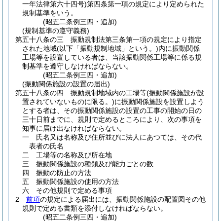
一年法律第六十四号)
第四条第一項の規定により定められた
規制基準をいう。
(昭五二条例三四・追加)
(規制基準の遵守義務)
第五十八条の三
振動規制法第三条第一項の規定により指定
された地域
(以下「振動規制地域」という。)
内に振動関係
工場等を設置している者は、当該振動関係工場等に係る規
制基準を遵守しなければならない。
(昭五二条例三四・追加)
(振動関係施設の設置の届出)
第五十八条の四
振動規制地域内の工場等
(振動関係施設が設
置されていないものに限る。)
に振動関係施設を設置しよう
とする者は、その振動関係施設の設置の工事の開始の日の
三十日前までに、規則で定めるところにより、次の事項を
知事に届け出なければならない。
一
氏名又は名称及び住所並びに法人にあつては、その代
表者の氏名
二
工場等の名称及び所在地
三
振動関係施設の種類及び能力ごとの数
四
振動の防止の方法
五
振動関係施設の使用の方法
六
その他規則で定める事項
2
前項
の規定による届出には、振動関係施設の配置図その他
規則で定める書類を添付しなければならない。
(昭五二条例三四・追加)