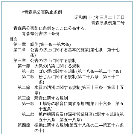
○青森県公害防止条例
昭和四十七年三月二十五日
青森県条例第二号
青森県公害防止条例をここに公布する。
青森県公害防止条例
目次
第一章
総則
(第一条―第六条)
第二章
公害の防止に関する基本的施策
(第七条―第十七
条)
第三章
公害の防止に関する規制
第一節
大気の汚染に関する規制
第一款
ばい煙に関する規制
(第十八条―第二十七条)
第二款
粉じんに関する規制
(第二十八条―第三十二
条)
第二節
水質の汚濁に関する規制
(第三十三条―第四十五
条)
第三節
騒音に関する規制
第一款
工場等の騒音に関する規制
(第四十六条―第五
十五条)
第二款
拡声機騒音及び深夜営業騒音に関する規制
(第
五十六条―第五十八条)
第四節
振動に関する規制
(第五十八条の二―第五十八条
の十)