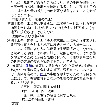
ともに、規則で定めるところにより、その事態が発生した
当該一部の区域に排出水を排出する者に対し、期間を定め
て、排出水の量の減少その他必要な措置をとることを命ず
ることができる。
(有害物質の地下浸透の禁止)
第四十四条
工場等の事業主は、工場等から排出される有害
物質を含む水
(これを処理したものを含む。以下同じ。)
を
地下に浸透させてはならない。
(改善勧告及び改善命令)
第四十五条
知事は、工場等の事業主が工場等から排出され
る有害物質を含む水を地下に浸透させている場合におい
て、その浸透により人の健康又は生活環境がそこなわれる
と認めるときは、その者に対し、期限を定めて、その事態
を除去するために必要な限度において、有害物質を含む水
の処理の方法の改善を勧告することができる。
2
知事は、
前項
の規定による勧告を受けた者がその勧告に従
わないで有害物質を含む水を地下に浸透させているとき
は、期限を定めて、
同項
の事態を除去するために必要な限
度において、有害物質を含む水の処理の方法の改善を命ず
ることができる。
第三節
騒音に関する規制
(昭五二条例三四・改称)
第一款
工場等の騒音に関する規制
(昭五二条例三四・改称)
(定義)