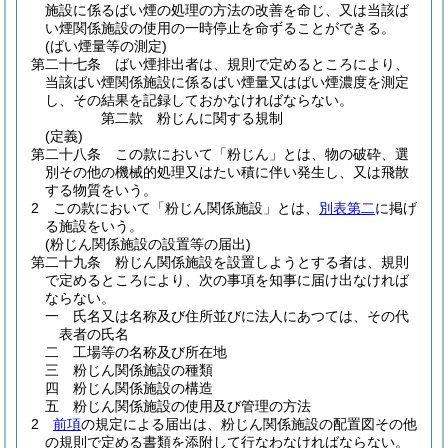
施設に係るばい煙の処理の方法の改善を命じ、又は当該ば
い煙関係施設の使用の一時停止を命ずることができる。
(ばい煙量等の測定)
第二十七条
ばい煙排出者は、規則で定めるところにより、
当該ばい煙関係施設に係るばい煙量又はばい煙濃度を測定
し、その結果を記録しておかなければならない。
第二款
粉じんに関する規制
(定義)
第二十八条
この款において「粉じん」とは、物の破砕、選
別その他の機械的処理又はたい積に伴い発生し、又は飛散
する物質をいう。
2
この款において「粉じん関係施設」とは、
別表第二
に掲げ
る施設をいう。
(粉じん関係施設の設置等の届出)
第二十九条
粉じん関係施設を設置しようとする者は、規則
で定めるところにより、次の事項を知事に届け出なければ
ならない。
一
氏名又は名称及び住所並びに法人にあつては、その代
表者の氏名
二
工場等の名称及び所在地
三
粉じん関係施設の種類
四
粉じん関係施設の構造
五
粉じん関係施設の使用及び管理の方法
2
前項
の規定による届出は、粉じん関係施設の配置図その他
の規則で定める書類を添附して行なわなければならない。