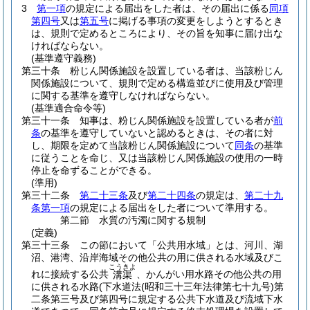
3
第一項
の規定による届出をした者は、その届出に係る
同項
第四号
又は
第五号
に掲げる事項の変更をしようとするとき
は、規則で定めるところにより、その旨を知事に届け出な
ければならない。
(基準遵守義務)
第三十条
粉じん関係施設を設置している者は、当該粉じん
関係施設について、規則で定める構造並びに使用及び管理
に関する基準を遵守しなければならない。
(基準適合命令等)
第三十一条
知事は、粉じん関係施設を設置している者が
前
条
の基準を遵守していないと認めるときは、その者に対
し、期限を定めて当該粉じん関係施設について
同条
の基準
に従うことを命じ、又は当該粉じん関係施設の使用の一時
停止を命ずることができる。
(準用)
第三十二条
第二十三条
及び
第二十四条
の規定は、
第二十九
条第一項
の規定による届出をした者について準用する。
第二節
水質の汚濁に関する規制
(定義)
第三十三条
この節において「公共用水域」とは、河川、湖
沼、港湾、沿岸海域その他公共の用に供される水域及びこ
こうきよ
れに接続する公共
、かんがい用水路その他公共の用
溝渠
に供される水路
(下水道法
(昭和三十三年法律第七十九号)
第
二条第三号及び第四号に規定する公共下水道及び流域下水