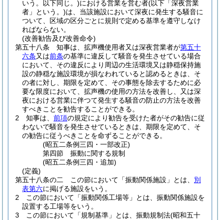
いう。以下同じ。)
における営業を営む者
(以下「深夜営業
者」という。)
は、当該施設において深夜に発生する騒音に
ついて、区域の区分ごとに規則で定める基準を遵守しなけ
ればならない。
(改善勧告及び改善命令)
第五十八条
知事は、拡声機使用者又は深夜営業者が
第五十
六条
又は
前条
の基準に違反して騒音を発生させている場合
において、その違反により周辺の生活環境又は静穏保持施
設の静穏な施設環境が損なわれていると認めるときは、そ
の者に対し、期限を定めて、その事態を除去するために必
要な限度において、拡声機の使用の方法を改善し、又は深
夜における営業に伴つて発生する騒音の防止の方法を改善
すべきことを勧告することができる。
2
知事は、
前項
の規定により勧告を受けた者がその勧告に従
わないで騒音を発生させているときは、期限を定めて、そ
の勧告に従うべきことを命ずることができる。
(昭五二条例三四・一部改正)
第四節
振動に関する規制
(昭五二条例三四・追加)
(定義)
第五十八条の二
この節において「振動関係施設」とは、
別
表第六
に掲げる施設をいう。
2
この節において「振動関係工場等」とは、振動関係施設を
設置する工場等をいう。
3
この節において「規制基準」とは、振動規制法
(昭和五十