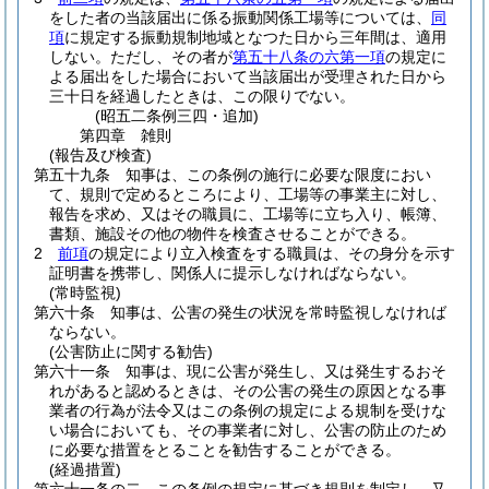
をした者の当該届出に係る振動関係工場等については、
同
項
に規定する振動規制地域となつた日から三年間は、適用
しない。
ただし、その者が
第五十八条の六第一項
の規定に
よる届出をした場合において当該届出が受理された日から
三十日を経過したときは、この限りでない。
(昭五二条例三四・追加)
第四章
雑則
(報告及び検査)
第五十九条
知事は、この条例の施行に必要な限度におい
て、規則で定めるところにより、工場等の事業主に対し、
報告を求め、又はその職員に、工場等に立ち入り、帳簿、
書類、施設その他の物件を検査させることができる。
2
前項
の規定により立入検査をする職員は、その身分を示す
証明書を携帯し、関係人に提示しなければならない。
(常時監視)
第六十条
知事は、公害の発生の状況を常時監視しなければ
ならない。
(公害防止に関する勧告)
第六十一条
知事は、現に公害が発生し、又は発生するおそ
れがあると認めるときは、その公害の発生の原因となる事
業者の行為が法令又はこの条例の規定による規制を受けな
い場合においても、その事業者に対し、公害の防止のため
に必要な措置をとることを勧告することができる。
(経過措置)