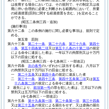
第六十一条の二
この条例の規定に基づき規則を制定し、又
は改廃する場合においては、その規則で、その制定又は改
廃に伴い合理的に必要と判断される範囲内において、所要
の経過措置
(罰則に関する経過措置を含む。)
を定めること
ができる。
(昭五二条例三四・追加)
(施行事項)
第六十二条
この条例の施行に関し必要な事項は、規則で定
める。
第五章
罰則
第六十三条
第二十一条
、
第二十六条
、
第三十六条
、
第四十
一条
、
第五十四条第二項
又は
第五十八条の十第二項
の規定
による命令に違反した者は、一年以下の拘禁刑又は十万円
以下の罰金に処する。
(昭五二条例三四・令七条例三・一部改正)
第六十四条
次の各号
のいずれかに該当する者は、六月以下
の拘禁刑又は十万円以下の罰金に処する。
一
第二十五条
又は
第四十条
の規定に違反した者
二
第三十一条
、
第四十三条
、
第四十五条第二項
又は
第五
十八条第二項
の規定による命令に違反した者
2
過失により、
前項第一号
の罪を犯した者は、三月以下の拘
禁刑又は五万円以下の罰金に処する。
(令七条例三・一部改正)
第六十五条
第十九条第一項
、
第二十条第一項
、
第三十四条
又は
第三十五条
の規定による届出をせず、又は虚偽の届出