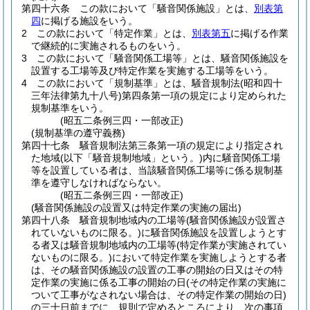
第四十六条
この款において「騒音関係施設」とは、
別表第
四
に掲げる施設をいう。
2
この款において「特定作業」とは、
別表第五
に掲げる作業
で継続的に実施されるものをいう。
3
この款において「騒音関係工場等」とは、騒音関係施設を
設置する工場等及び特定作業を実施する工場等をいう。
4
この款において「規制基準」とは、騒音規制法
(昭和四十
三年法律第九十八号)
第四条第一項の規定により定められた
規制基準をいう。
(昭五二条例三四・一部改正)
(規制基準の遵守義務)
第四十七条
騒音規制法第三条第一項の規定により指定され
た地域
(以下「騒音規制地域」という。)
内に騒音関係工場
等を設置している者は、当該騒音関係工場等に係る規制基
準を遵守しなければならない。
(昭五二条例三四・一部改正)
(騒音関係施設の設置又は特定作業の実施の届出)
第四十八条
騒音規制地域内の工場等
(騒音関係施設が設置さ
れていないものに限る。)
に騒音関係施設を設置しようとす
る者又は騒音規制地域内の工場等
(特定作業が実施されてい
ないものに限る。)
において特定作業を実施しようとする者
は、その騒音関係施設の設置の工事の開始の日又はその特
定作業の実施に係る工事の開始の日
(その特定作業の実施に
ついて工事がなされない場合は、その特定作業の開始の日)
の三十日前までに、規則で定めるところにより、次の事項