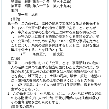
第四章
雑則
(第五十九条―第六十二条)
第五章
罰則
(第六十三条―第六十九条)
附則
第一章
総則
(目的)
第一条
この条例は、県民の健康で文化的な生活を確保する
上において公害の防止が極めて重要であることにかんが
み、事業者及び県の公害の防止に関する責務を明らかに
し、公害の防止に関する施策の基本となる事項を定め、並
びに公害の防止のための規制について必要な事項を定める
ことにより、県民の健康を保護するとともに、良好な生活
環境を保全することを目的とする。
(平一一条例五九・一部改正)
(定義)
第二条
この条例において「公害」とは、事業活動その他の
人の活動に伴つて生ずる相当範囲にわたる大気の汚染、水
質の汚濁
(水質以外の水の状態又は水底の底質が悪化するこ
とを含む。以下同じ。)
、土壌の汚染、騒音、振動、地盤の
沈下
(鉱物の掘採のための土地の掘さくによるものを除
く。)
及び悪臭によつて人の健康又は生活環境に係る被害が
生ずることをいう。
2
この条例にいう「生活環境」には、人の生活に密接な関係
のある財産並びに人の生活に密接な関係のある動植物及び
その生育環境を含むものとする。
(事業者の責務)