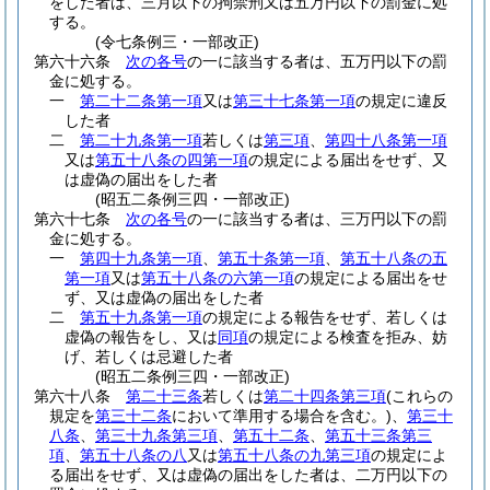
をした者は、三月以下の拘禁刑又は五万円以下の罰金に処
する。
(令七条例三・一部改正)
第六十六条
次の各号
の一に該当する者は、五万円以下の罰
金に処する。
一
第二十二条第一項
又は
第三十七条第一項
の規定に違反
した者
二
第二十九条第一項
若しくは
第三項
、
第四十八条第一項
又は
第五十八条の四第一項
の規定による届出をせず、又
は虚偽の届出をした者
(昭五二条例三四・一部改正)
第六十七条
次の各号
の一に該当する者は、三万円以下の罰
金に処する。
一
第四十九条第一項
、
第五十条第一項
、
第五十八条の五
第一項
又は
第五十八条の六第一項
の規定による届出をせ
ず、又は虚偽の届出をした者
二
第五十九条第一項
の規定による報告をせず、若しくは
虚偽の報告をし、又は
同項
の規定による検査を拒み、妨
げ、若しくは忌避した者
(昭五二条例三四・一部改正)
第六十八条
第二十三条
若しくは
第二十四条第三項
(これらの
規定を
第三十二条
において準用する場合を含む。)
、
第三十
八条
、
第三十九条第三項
、
第五十二条
、
第五十三条第三
項
、
第五十八条の八
又は
第五十八条の九第三項
の規定によ
る届出をせず、又は虚偽の届出をした者は、二万円以下の