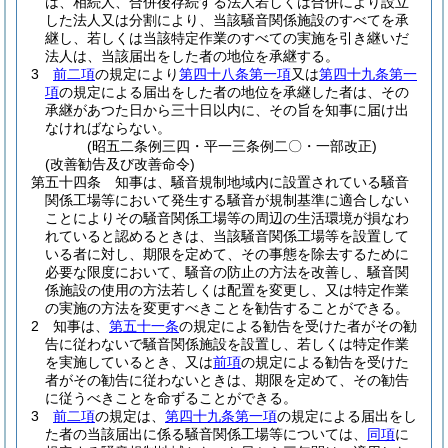
は、相続人、合併後存続する法人若しくは合併により設立
した法人又は分割により、当該騒音関係施設のすべてを承
継し、若しくは当該特定作業のすべての実施を引き継いだ
法人は、当該届出をした者の地位を承継する。
3
前二項
の規定により
第四十八条第一項
又は
第四十九条第一
項
の規定による届出をした者の地位を承継した者は、その
承継があつた日から三十日以内に、その旨を知事に届け出
なければならない。
(昭五二条例三四・平一三条例二〇・一部改正)
(改善勧告及び改善命令)
第五十四条
知事は、騒音規制地域内に設置されている騒音
関係工場等において発生する騒音が規制基準に適合しない
ことによりその騒音関係工場等の周辺の生活環境が損なわ
れていると認めるときは、当該騒音関係工場等を設置して
いる者に対し、期限を定めて、その事態を除去するために
必要な限度において、騒音の防止の方法を改善し、騒音関
係施設の使用の方法若しくは配置を変更し、又は特定作業
の実施の方法を変更すべきことを勧告することができる。
2
知事は、
第五十一条
の規定による勧告を受けた者がその勧
告に従わないで騒音関係施設を設置し、若しくは特定作業
を実施しているとき、又は
前項
の規定による勧告を受けた
者がその勧告に従わないときは、期限を定めて、その勧告
に従うべきことを命ずることができる。
3
前二項
の規定は、
第四十九条第一項
の規定による届出をし
た者の当該届出に係る騒音関係工場等については、
同項
に