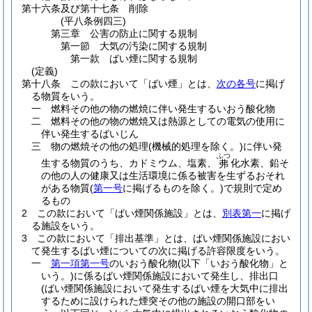
第十六条及び第十七条
削除
(平八条例四三)
第三章
公害の防止に関する規制
第一節
大気の汚染に関する規制
第一款
ばい煙に関する規制
(定義)
第十八条
この款において「ばい煙」とは、
次の各号
に掲げ
る物質をいう。
一
燃料その他の物の燃焼に伴い発生するいおう酸化物
二
燃料その他の物の燃焼又は熱源としての電気の使用に
伴い発生するばいじん
三
物の燃焼その他の処理
(機械的処理を除く。)
に伴い発
ふつ
生する物質のうち、カドミウム、塩素、
化水素、鉛そ
弗
の他の人の健康又は生活環境に係る被害を生ずるおそれ
がある物質
(
第一号
に掲げるものを除く。)
で規則で定め
るもの
2
この款において「ばい煙関係施設」とは、
別表第一
に掲げ
る施設をいう。
3
この款において「排出基準」とは、ばい煙関係施設におい
て発生するばい煙についての次に掲げる許容限度をいう。
一
第一項第一号
のいおう酸化物
(以下「いおう酸化物」と
いう。)
に係るばい煙関係施設において発生し、排出口
(ばい煙関係施設において発生するばい煙を大気中に排出
するために設けられた煙突その他の施設の開口部をい