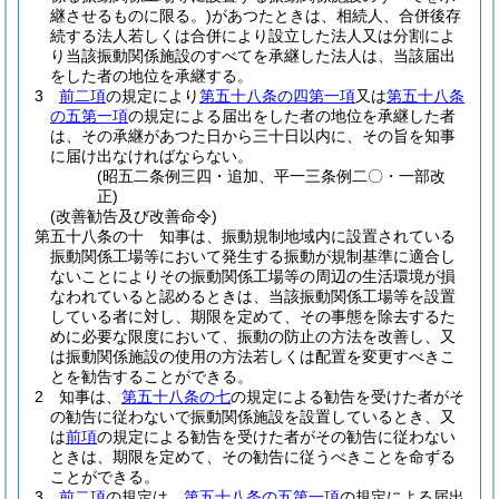
継させるものに限る。)
があつたときは、相続人、合併後存
続する法人若しくは合併により設立した法人又は分割によ
り当該振動関係施設のすべてを承継した法人は、当該届出
をした者の地位を承継する。
3
前二項
の規定により
第五十八条の四第一項
又は
第五十八条
の五第一項
の規定による届出をした者の地位を承継した者
は、その承継があつた日から三十日以内に、その旨を知事
に届け出なければならない。
(昭五二条例三四・追加、平一三条例二〇・一部改
正)
(改善勧告及び改善命令)
第五十八条の十
知事は、振動規制地域内に設置されている
振動関係工場等において発生する振動が規制基準に適合し
ないことによりその振動関係工場等の周辺の生活環境が損
なわれていると認めるときは、当該振動関係工場等を設置
している者に対し、期限を定めて、その事態を除去するた
めに必要な限度において、振動の防止の方法を改善し、又
は振動関係施設の使用の方法若しくは配置を変更すべきこ
とを勧告することができる。
2
知事は、
第五十八条の七
の規定による勧告を受けた者がそ
の勧告に従わないで振動関係施設を設置しているとき、又
は
前項
の規定による勧告を受けた者がその勧告に従わない
ときは、期限を定めて、その勧告に従うべきことを命ずる
ことができる。
3
前二項
の規定は、
第五十八条の五第一項
の規定による届出