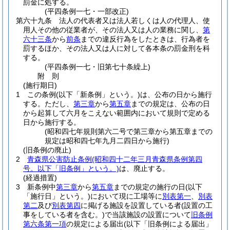
罰金に処する。
(平四条例一七・一部改正)
第六十九条
法人の代表者又は法人若しくは人の代理人、使
用人その他の従業者が、その法人又は人の業務に関し、
第
六十三条
から
前条
までの違反行為をしたときは、行為者を
罰するほか、その法人又は人に対して各本条の罰金刑を科
する。
(平四条例一七・旧第七十条繰上)
附
則
(施行期日)
1
この条例
(以下「新条例」という。)
は、公布の日から施行
する。
ただし、
第三章
から
第五章
までの規定は、公布の日
から起算して六月をこえない範囲内において規則で定める
日から施行する。
(昭和四七年規則第六二号で第三章から第五章までの
規定は昭和四七年九月二四日から施行)
(旧条例の廃止)
2
青森県公害防止条例
(昭和四十二年三月青森県条例第四
号。以下「旧条例」という。)
は、廃止する。
(経過措置)
3
新条例中
第三章
から
第五章
までの規定の施行の日
(以下
「施行日」という。)
において現に工場等に
別表第一
、
別表
第二
及び
別表第四
に掲げる施設を設置している者
(設置の工
事をしている者を含む。)
で当該施設の設置について
旧条例
第六条第一項
の規定による届出
(以下「旧条例による届出」