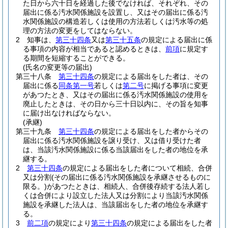
た日から六十日を経過した後でなければ、それぞれ、その
届出に係る汚水関係施設を設置し、又はその届出に係る汚
水関係施設の構造若しくは使用の方法若しくは汚水等の処
理の方法の変更をしてはならない。
2
知事は、
第三十四条
又は
第三十五条
の規定による届出に係
る事項の内容が相当であると認めるときは、
前項
に規定す
る期間を短縮することができる。
(氏名の変更等の届出)
第三十八条
第三十四条
の規定による届出をした者は、その
届出に係る
同条第一号
若しくは
第二号
に掲げる事項に変更
があつたとき、又はその届出に係る汚水関係施設の使用を
廃止したときは、その日から三十日以内に、その旨を知事
に届け出なければならない。
(承継)
第三十九条
第三十四条
の規定による届出をした者からその
届出に係る汚水関係施設を譲り受け、又は借り受けた者
は、当該汚水関係施設に係る当該届出をした者の地位を承
継する。
2
第三十四条
の規定による届出をした者について相続、合併
又は分割
(その届出に係る汚水関係施設を承継させるものに
限る。)
があつたときは、相続人、合併後存続する法人若し
くは合併により設立した法人又は分割により当該汚水関係
施設を承継した法人は、当該届出をした者の地位を承継す
る。
3
前二項
の規定により
第三十四条
の規定による届出をした者