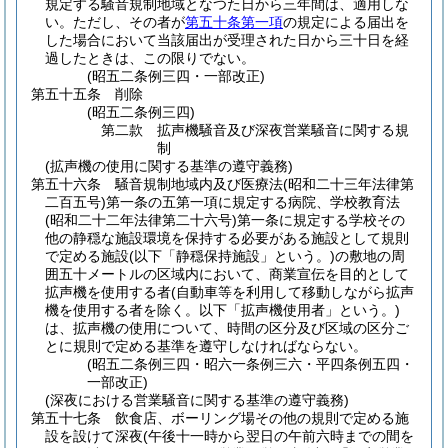
規定する騒音規制地域となつた日から三年間は、適用しな
い。
ただし、その者が
第五十条第一項
の規定による届出を
した場合において当該届出が受理された日から三十日を経
過したときは、この限りでない。
(昭五二条例三四・一部改正)
第五十五条
削除
(昭五二条例三四)
第二款
拡声機騒音及び深夜営業騒音に関する規
制
(拡声機の使用に関する基準の遵守義務)
第五十六条
騒音規制地域内及び医療法
(昭和二十三年法律第
二百五号)
第一条の五第一項に規定する病院、学校教育法
(昭和二十二年法律第二十六号)
第一条に規定する学校その
他の静穏な施設環境を保持する必要がある施設として規則
で定める施設
(以下「静穏保持施設」という。)
の敷地の周
囲五十メートルの区域内において、商業宣伝を目的として
拡声機を使用する者
(自動車等を利用して移動しながら拡声
機を使用する者を除く。以下「拡声機使用者」という。)
は、拡声機の使用について、時間の区分及び区域の区分ご
とに規則で定める基準を遵守しなければならない。
(昭五二条例三四・昭六一条例三六・平四条例五四・
一部改正)
(深夜における営業騒音に関する基準の遵守義務)
第五十七条
飲食店、ボーリング場その他の規則で定める施
設を設けて深夜
(午後十一時から翌日の午前六時までの間を