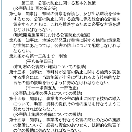
第二章
公害の防止に関する基本的施策
(公害防止計画の策定等)
第七条
知事は、県民の健康を保護し、及び生活環境を保全
するため、公害の防止に関する施策に係る総合的な計画を
策定するとともに、これを推進するために必要な方策を講
じなければならない。
(地域開発施策等における公害防止の配慮)
第八条
知事は、地域の開発及び整備に関する施策の策定及
び実施にあたつては、公害の防止について配慮しなければ
ならない。
第九条から第十二条まで
削除
(平八条例四三)
(市町村の公害防止施策についての援助)
第十三条
知事は、市町村が公害の防止に関する施策を実施
する場合には、当該施策が十分に行われるよう技術的な助
言その他の援助を行うように努めなければならない。
(平一一条例五九・一部改正)
(公害防止技術の導入についての援助)
第十四条
知事は、事業者の公害の防止に関する技術の導入
について、助言、資料の提供その他の援助を行なうように
努めなければならない。
(公害防止施設の整備についての援助)
第十五条
知事は、事業者が行なう公害の防止のための施設
の整備について、必要な資金のあつせん、技術的な助言そ
の他の援助に努めなければならない。